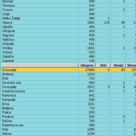
Štomaž
400
-
1
Temnica
516
-
-
Trnovo
687
-
2
Ustje
498
-
-
Velike Žablje
390
1
-
Vipava
1681
133
49
1
Vipolže
465
-
1
Višnjevik
419
-
-
Vogrsko
834
-
2
Vojščica
495
-
-
Vrhpolje
931
-
-
Vrtojba
1561
-
1
1
Vrtovin
523
-
-
Zalošče
486
-
-
Zapotok
138
-
-
Ukupno
Srbi
Hrvati
Slove
Grosuplje
27884
5
30
27
Ambrus
1243
-
-
1
Dob
712
-
-
Dvorska vas
650
-
2
Grosuplje
2021
5
9
2
Ivančna Gorica
847
-
1
Karlovica
642
-
-
Kompolje
538
-
-
Krka
1151
-
-
1
Muljava
715
-
-
Polica
829
-
-
Ponikve
500
-
4
Račna
760
-
1
Radohova vas
559
-
-
Rob
1096
-
-
1
Stična
1236
-
-
1