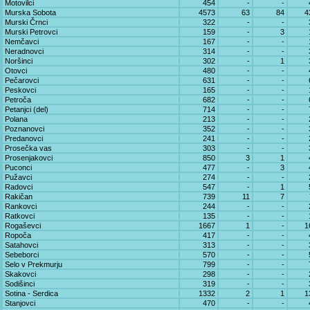
Motovilci
454
-
-
Murska Sobota
4573
63
84
4
Murski Črnci
322
-
-
Murski Petrovci
159
-
3
Nemčavci
167
-
-
Neradnovci
314
-
-
Noršinci
302
-
1
Otovci
480
-
-
Pečarovci
631
-
-
Peskovci
165
-
-
Petroča
682
-
-
Petanjci (del)
714
-
-
Polana
213
-
-
Poznanovci
352
-
-
Predanovci
241
-
-
Prosečka vas
303
-
-
Prosenjakovci
850
3
1
Puconci
477
-
3
Pužavci
274
-
-
Radovci
547
-
1
Rakičan
739
11
7
Rankovci
244
-
-
Ratkovci
135
-
-
Rogaševci
1667
1
-
1
Ropoča
417
-
-
Satahovci
313
-
-
Sebeborci
570
-
-
Selo v Prekmurju
799
-
-
Skakovci
298
-
-
Sodišinci
319
-
-
Sotina - Serdica
1332
2
1
1
Stanjovci
470
-
-