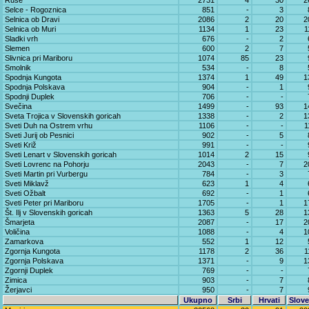
Ruše
2731
4
30
2
Selce - Rogoznica
851
-
3
Selnica ob Dravi
2086
2
20
2
Selnica ob Muri
1134
1
23
1
Sladki vrh
676
-
2
Slemen
600
2
7
Slivnica pri Mariboru
1074
85
23
Smolnik
534
-
8
Spodnja Kungota
1374
1
49
1
Spodnja Polskava
904
-
1
Spodnji Duplek
706
-
-
Svečina
1499
-
93
1
Sveta Trojica v Slovenskih goricah
1338
-
2
1
Sveti Duh na Ostrem vrhu
1106
-
-
1
Sveti Jurij ob Pesnici
902
-
5
Sveti Križ
991
-
-
Sveti Lenart v Slovenskih goricah
1014
2
15
Sveti Lovrenc na Pohorju
2043
-
7
2
Sveti Martin pri Vurbergu
784
-
3
Sveti Miklavž
623
1
4
Sveti Ožbalt
692
-
1
Sveti Peter pri Mariboru
1705
-
1
1
Št. Ilj v Slovenskih goricah
1363
5
28
1
Šmarjeta
2087
-
17
2
Voličina
1088
-
4
1
Zamarkova
552
1
12
Zgornja Kungota
1178
2
36
1
Zgornja Polskava
1371
-
9
1
Zgornji Duplek
769
-
-
Zimica
903
-
7
Žerjavci
950
-
7
Ukupno
Srbi
Hrvati
Slove