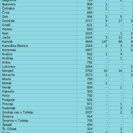
Blagovica
724
-
2
Bukovica
958
1
-
Češnjice
387
1
-
Črna
668
-
-
Dob
994
3
5
Domžale
3717
9
17
3
Godič
621
1
-
Homec
553
-
-
Ihan
1015
-
1
1
Jarše
1434
3
12
1
Kamnik
4844
147
90
4
Kamniška Bistrica
1564
2
3
1
Komenda
1667
-
1
1
Krašce
502
1
4
Krašnja
761
-
1
Krtina
792
-
-
Lukovica
1054
-
-
1
Mengeš
2763
10
16
2
Moravče
1573
1
-
1
Moste
759
-
-
Motnik
425
1
-
Nevlje
809
-
1
Paloviče
393
-
-
Peče
750
-
-
Podgorje
506
-
-
Prevoje
971
-
1
Radomlje
1231
-
3
1
Srednja vas v Tuhinju
1037
-
2
1
Šmarca
554
-
-
Šmartno v Tuhinju
705
-
-
Špitalič
494
-
-
Št. Ožbalt
324
-
2