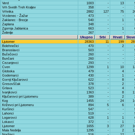
Verd
1003
-
13
Vrh Svetih Treh Kraljev
358
-
-
Vrhnika
2882
127
75
2
Vrzdenec - Žažar
473
-
-
Zaklanec - Brezje
540
-
1
Zaplana
348
-
-
Zgornja Jablanica
663
-
1
Želimlje
267
-
-
Ukupno
Srbi
Hrvati
Slove
Ljutomer
28363
11
199
28
Bolehnečici
470
-
2
Branoslavci
503
-
-
Bučečovci
260
-
-
Bunčani
260
-
-
Cezanjevci
293
-
-
Cven
1299
1
10
1
Globoka
479
-
4
Godemarci
430
-
1
Gornji Ključarovci
622
-
8
Gresovščak
378
-
2
Grlava
523
-
4
Ivanjkovci
1363
-
8
1
Ključarovci pri Ljutomeru
389
-
2
Kog
1455
-
24
1
Križevci pri Ljutomeru
894
5
6
Kuršinci
547
-
-
Lahonci
519
-
-
Logarovci
628
1
1
Lokavci
372
-
1
Ljutomer
1655
3
27
1
Mala Nedelja
1295
-
2
1
Noršinci
516
-
12