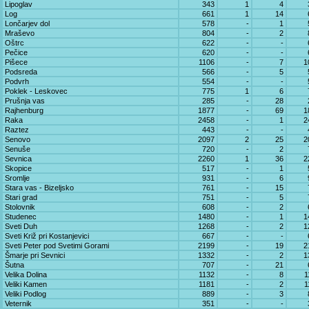
Lipoglav
343
1
4
Log
661
1
14
Lončarjev dol
578
-
1
Mraševo
804
-
2
Oštrc
622
-
-
Pečice
620
-
-
Pišece
1106
-
7
1
Podsreda
566
-
5
Podvrh
554
-
-
Poklek - Leskovec
775
1
6
Prušnja vas
285
-
28
Rajhenburg
1877
-
69
1
Raka
2458
-
1
2
Raztez
443
-
-
Senovo
2097
2
25
2
Senuše
720
-
2
Sevnica
2260
1
36
2
Skopice
517
-
1
Sromlje
931
-
6
Stara vas - Bizeljsko
761
-
15
Stari grad
751
-
5
Stolovnik
608
-
2
Studenec
1480
-
1
1
Sveti Duh
1268
-
2
1
Sveti Križ pri Kostanjevici
667
-
-
Sveti Peter pod Svetimi Gorami
2199
-
19
2
Šmarje pri Sevnici
1332
-
2
1
Šutna
707
-
21
Velika Dolina
1132
-
8
1
Veliki Kamen
1181
-
2
1
Veliki Podlog
889
-
3
Veternik
351
-
-