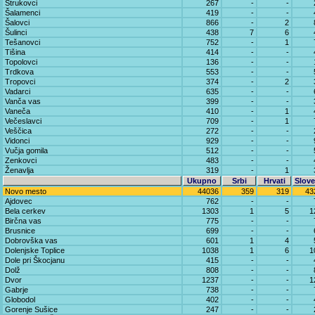
Strukovci
267
-
-
Šalamenci
419
-
-
Šalovci
866
-
2
Šulinci
438
7
6
Tešanovci
752
-
1
Tišina
414
-
-
Topolovci
136
-
-
Trdkova
553
-
-
Tropovci
374
-
2
Vadarci
635
-
-
Vanča vas
399
-
-
Vaneča
410
-
1
Večeslavci
709
-
1
Veščica
272
-
-
Vidonci
929
-
-
Vučja gomila
512
-
-
Zenkovci
483
-
-
Ženavlja
319
-
1
Ukupno
Srbi
Hrvati
Slove
Novo mesto
44036
359
319
43
Ajdovec
762
-
-
Bela cerkev
1303
1
5
1
Birčna vas
775
-
-
Brusnice
699
-
-
Dobrovška vas
601
1
4
Dolenjske Toplice
1038
1
6
1
Dole pri Škocjanu
415
-
-
Dolž
808
-
-
Dvor
1237
-
-
1
Gabrje
738
-
-
Globodol
402
-
-
Gorenje Sušice
247
-
-