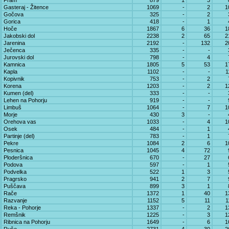
Fram
879
1
3
Gasteraj - Žitence
1069
-
2
1
Gočova
325
-
2
Gorica
418
-
1
Hoče
1867
6
36
1
Jakobski dol
2238
2
65
2
Jarenina
2192
-
132
2
Ječenca
335
-
-
Jurovski dol
798
-
4
Kamnica
1805
5
53
1
Kapla
1102
-
-
1
Kopivnik
753
-
2
Korena
1203
-
2
1
Kumen (del)
333
-
-
Lehen na Pohorju
919
-
-
Limbuš
1064
-
7
1
Morje
430
3
-
Orehova vas
1033
-
4
1
Osek
484
-
1
Partinje (del)
783
-
1
Pekre
1084
2
6
1
Pesnica
1045
4
72
Ploderšnica
670
-
27
Podova
597
-
1
Podvelka
522
1
3
Pragrsko
941
2
7
Puščava
899
3
1
Rače
1372
1
40
1
Razvanje
1152
5
11
1
Reka - Pohorje
1337
-
2
1
Remšnik
1225
-
3
1
Ribnica na Pohorju
1649
-
6
1