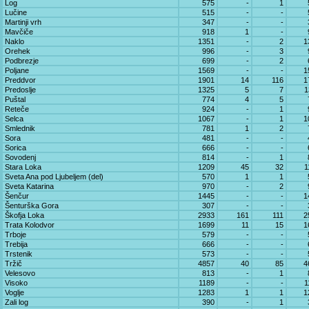
Log
575
-
1
Lučine
515
-
-
Martinji vrh
347
-
-
Mavčiče
918
1
-
Naklo
1351
-
2
1
Orehek
996
-
3
Podbrezje
699
-
2
Poljane
1569
-
-
1
Preddvor
1901
14
116
1
Predoslje
1325
5
7
1
Puštal
774
4
5
Reteče
924
-
1
Selca
1067
-
1
1
Smlednik
781
1
2
Sora
481
-
-
Sorica
666
-
-
Sovodenj
814
-
1
Stara Loka
1209
45
32
1
Sveta Ana pod Ljubeljem (del)
570
1
1
Sveta Katarina
970
-
2
Šenčur
1445
-
-
1
Šenturška Gora
307
-
-
Škofja Loka
2933
161
111
2
Trata Kolodvor
1699
11
15
1
Trboje
579
-
-
Trebija
666
-
-
Trstenik
573
-
-
Tržič
4857
40
85
4
Velesovo
813
-
1
Visoko
1189
-
-
1
Voglje
1283
1
1
1
Zali log
390
-
1