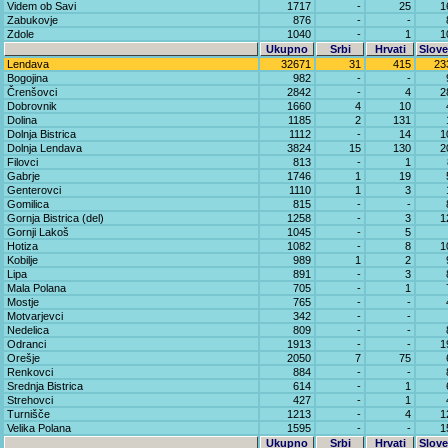
Videm ob Savi
1717
-
25
1
Zabukovje
876
-
-
Zdole
1040
-
1
1
Ukupno
Srbi
Hrvati
Slove
Lendava
32671
31
415
23
Bogojina
982
-
-
Črenšovci
2842
-
4
2
Dobrovnik
1660
4
10
Dolina
1185
2
131
Dolnja Bistrica
1112
-
14
1
Dolnja Lendava
3824
15
130
2
Filovci
813
-
1
Gabrje
1746
1
19
Genterovci
1110
1
3
Gomilica
815
-
-
Gornja Bistrica (del)
1258
-
3
1
Gornji Lakoš
1045
-
5
Hotiza
1082
-
8
1
Kobilje
989
1
2
Lipa
891
-
3
Mala Polana
705
-
1
Mostje
765
-
-
Motvarjevci
342
-
-
Nedelica
809
-
-
Odranci
1913
-
-
1
Orešje
2050
7
75
Renkovci
884
-
-
Srednja Bistrica
614
-
1
Strehovci
427
-
1
Turnišče
1213
-
4
1
Velika Polana
1595
-
-
1
Ukupno
Srbi
Hrvati
Slove