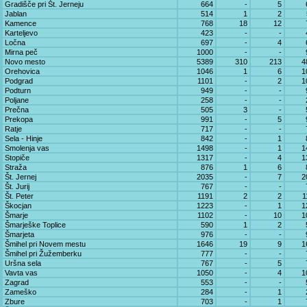
Gradišče pri Št. Jerneju
664
-
5
Jablan
514
1
2
Kamence
768
18
12
Karteljevo
423
-
-
Ločna
697
-
4
Mirna peč
1000
-
-
Novo mesto
5389
310
213
4
Orehovica
1046
1
6
1
Podgrad
1101
-
2
1
Podturn
949
-
-
Poljane
258
-
-
Prečna
505
3
-
Prekopa
991
-
5
Ratje
717
-
-
Sela - Hinje
842
-
1
Smolenja vas
1498
-
1
1
Stopiče
1317
-
4
1
Straža
876
1
6
Št. Jernej
2035
-
7
2
Št. Jurij
767
-
-
Št. Peter
1191
2
2
1
Škocjan
1223
-
1
1
Šmarje
1102
-
10
1
Šmarješke Toplice
590
1
2
Šmarjeta
976
-
-
Šmihel pri Novem mestu
1646
19
9
1
Šmihel pri Žužemberku
777
-
-
Uršna sela
767
-
5
Vavta vas
1050
-
4
1
Zagrad
553
-
-
Zameško
284
-
1
Zbure
703
-
1