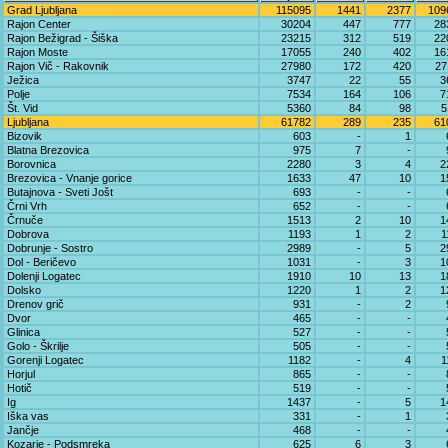
Grad Ljubljana
115095
1441
2377
109
Rajon Center
30204
447
777
28
Rajon Bežigrad - Šiška
23215
312
519
22
Rajon Moste
17055
240
402
16
Rajon Vič - Rakovnik
27980
172
420
27
Ježica
3747
22
55
3
Polje
7534
164
106
7
Št. Vid
5360
84
98
5
Ljubljana
61782
289
235
61
Bizovik
603
-
1
Blatna Brezovica
975
7
-
Borovnica
2280
3
4
2
Brezovica - Vnanje gorice
1633
47
10
1
Butajnova - Sveti Jošt
693
-
-
Črni Vrh
652
-
-
Črnuče
1513
2
10
1
Dobrova
1193
1
2
1
Dobrunje - Sostro
2989
-
5
2
Dol - Beričevo
1031
-
3
1
Dolenji Logatec
1910
10
13
1
Dolsko
1220
1
2
1
Drenov grič
931
-
2
Dvor
465
-
-
Glinica
527
-
-
Golo - Škrilje
505
-
-
Gorenji Logatec
1182
-
4
1
Horjul
865
-
-
Hotič
519
-
-
Ig
1437
-
5
1
Iška vas
331
-
1
Jančje
468
-
-
Kozarje - Podsmreka
625
6
3