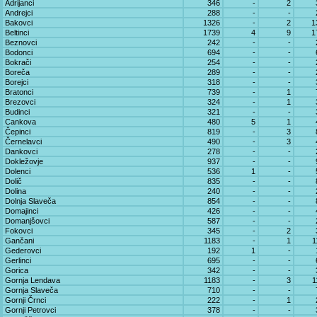
Adrijanci
346
-
2
Andrejci
288
-
-
Bakovci
1326
-
2
1
Beltinci
1739
4
9
1
Beznovci
242
-
-
Bodonci
694
-
-
Bokrači
254
-
-
Boreča
289
-
-
Borejci
318
-
-
Bratonci
739
-
1
Brezovci
324
-
1
Budinci
321
-
-
Cankova
480
5
1
Čepinci
819
-
3
Černelavci
490
-
3
Dankovci
278
-
-
Dokležovje
937
-
-
Dolenci
536
1
-
Dolič
835
-
-
Dolina
240
-
-
Dolnja Slaveča
854
-
-
Domajinci
426
-
-
Domanjšovci
587
-
-
Fokovci
345
-
2
Gančani
1183
-
1
1
Gederovci
192
1
-
Gerlinci
695
-
-
Gorica
342
-
-
Gornja Lendava
1183
-
3
1
Gornja Slaveča
710
-
-
Gornji Črnci
222
-
1
Gornji Petrovci
378
-
-