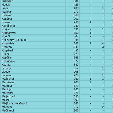
Gradišče
384
-
-
Hodoš
429
-
-
Ivanci
436
-
1
Ivanovci
277
-
-
Ižakovci
960
-
-
Kančovci
202
-
-
Korovci
266
1
-
Kovačovci
240
-
-
Krajna
391
-
1
Kramarovci
652
1
-
Krašči
464
-
-
Križevci v Prekmurju
1348
-
1
1
Krog (del)
881
1
4
Krplivnik
240
-
3
Kruplivnik
493
-
-
Kukeč
229
-
-
Kupšinci
368
-
-
Kuštanovci
377
-
-
Kuzma
647
-
-
Lemerje
357
-
1
Lipovci
908
-
-
Lucova
229
-
1
Mačkovci
250
1
1
Markišavci
200
2
-
Markovci
572
-
-
Martinje
266
-
-
Martjanci
376
-
-
Matjašovci
393
-
-
Melinci
1203
-
-
1
Mlajtinci - Lukačovci
266
-
-
Moravci
617
-
2
Moščanci
300
-
-