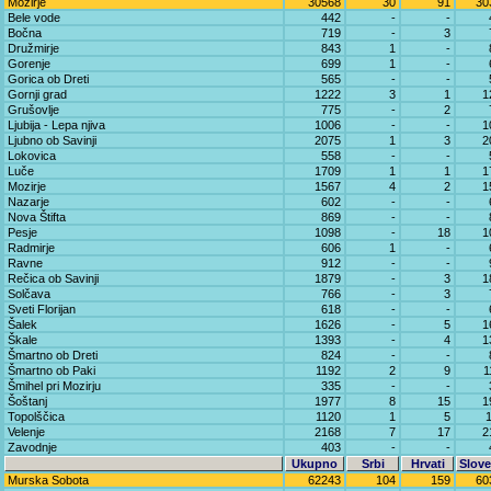
Mozirje
30568
30
91
30
Bele vode
442
-
-
Bočna
719
-
3
Družmirje
843
1
-
Gorenje
699
1
-
Gorica ob Dreti
565
-
-
Gornji grad
1222
3
1
1
Grušovlje
775
-
2
Ljubija - Lepa njiva
1006
-
-
1
Ljubno ob Savinji
2075
1
3
2
Lokovica
558
-
-
Luče
1709
1
1
1
Mozirje
1567
4
2
1
Nazarje
602
-
-
Nova Štifta
869
-
-
Pesje
1098
-
18
1
Radmirje
606
1
-
Ravne
912
-
-
Rečica ob Savinji
1879
-
3
1
Solčava
766
-
3
Sveti Florijan
618
-
-
Šalek
1626
-
5
1
Škale
1393
-
4
1
Šmartno ob Dreti
824
-
-
Šmartno ob Paki
1192
2
9
1
Šmihel pri Mozirju
335
-
-
Šoštanj
1977
8
15
1
Topolščica
1120
1
5
Velenje
2168
7
17
2
Zavodnje
403
-
-
Ukupno
Srbi
Hrvati
Slove
Murska Sobota
62243
104
159
60