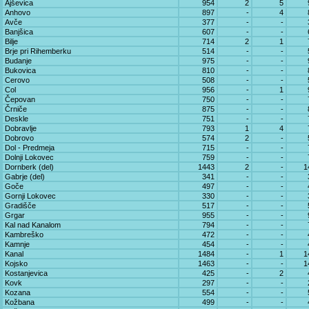
Ajševica
954
2
5
Anhovo
897
-
4
Avče
377
-
-
Banjšica
607
-
-
Bilje
714
2
1
Brje pri Rihemberku
514
-
-
Budanje
975
-
-
Bukovica
810
-
-
Cerovo
508
-
-
Col
956
-
1
Čepovan
750
-
-
Črniče
875
-
-
Deskle
751
-
-
Dobravlje
793
1
4
Dobrovo
574
2
-
Dol - Predmeja
715
-
-
Dolnji Lokovec
759
-
-
Dornberk (del)
1443
2
-
1
Gabrje (del)
341
-
-
Goče
497
-
-
Gornji Lokovec
330
-
-
Gradišče
517
-
-
Grgar
955
-
-
Kal nad Kanalom
794
-
-
Kambreško
472
-
-
Kamnje
454
-
-
Kanal
1484
-
1
1
Kojsko
1463
-
-
1
Kostanjevica
425
-
2
Kovk
297
-
-
Kozana
554
-
-
Kožbana
499
-
-