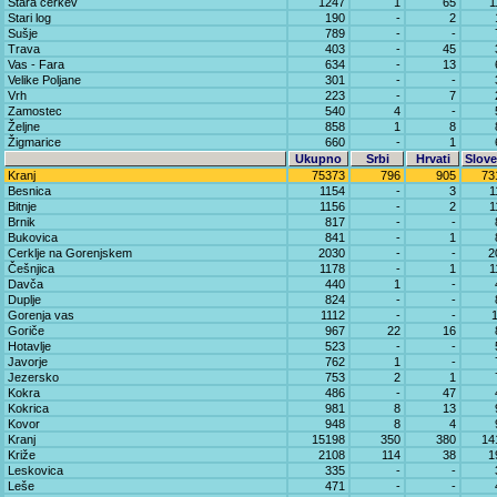
Stara cerkev
1247
1
65
1
Stari log
190
-
2
Sušje
789
-
-
Trava
403
-
45
Vas - Fara
634
-
13
Velike Poljane
301
-
-
Vrh
223
-
7
Zamostec
540
4
-
Željne
858
1
8
Žigmarice
660
-
1
Ukupno
Srbi
Hrvati
Slove
Kranj
75373
796
905
73
Besnica
1154
-
3
1
Bitnje
1156
-
2
1
Brnik
817
-
-
Bukovica
841
-
1
Cerklje na Gorenjskem
2030
-
-
2
Češnjica
1178
-
1
1
Davča
440
1
-
Duplje
824
-
-
Gorenja vas
1112
-
-
Goriče
967
22
16
Hotavlje
523
-
-
Javorje
762
1
-
Jezersko
753
2
1
Kokra
486
-
47
Kokrica
981
8
13
Kovor
948
8
4
Kranj
15198
350
380
14
Križe
2108
114
38
1
Leskovica
335
-
-
Leše
471
-
-