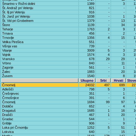
Šmartno v Rožni dolini
1389
-
3
1
Št. Andraž pri Velenju
821
-
-
Št. Ilj pri Velenju
916
-
-
Št. Janž pri Velenju
1038
-
1
1
Št. Vid pri Grobelnem
1379
-
13
1
Štore
1139
-
34
1
Teharje
1763
2
9
1
Trnava
456
-
2
Trnovlje
1356
4
15
1
Velika Pirešica
551
-
-
Višnja vas
739
-
-
Vitanje
3009
5
3
2
Vojnik
1574
4
3
1
Vransko
678
29
29
Vrbno
840
-
11
Zagorje
561
-
1
Žalec
1883
-
20
1
Žusem
1540
-
8
1
Ukupno
Srbi
Hrvati
Slove
Črnomelj
24032
497
699
22
Adlešiči
798
5
3
Črešnjevec
351
-
1
Črmošnjice
391
-
6
Črnomelj
1694
99
97
1
Dobliče
652
-
4
Dragatuš
1685
1
16
1
Drašiči
467
1
20
Gradac
544
-
1
Griblje
906
-
9
Loka pri Črnomlju
1252
5
51
1
Lokvica
640
-
15