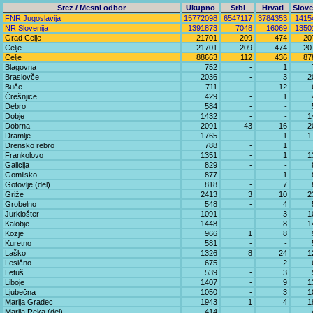
Srez / Mesni odbor
Ukupno
Srbi
Hrvati
Slove
FNR Jugoslavija
15772098
6547117
3784353
1415
NR Slovenija
1391873
7048
16069
1350
Grad Celje
21701
209
474
20
Celje
21701
209
474
20
Celje
88663
112
436
87
Blagovna
752
-
1
Braslovče
2036
-
3
2
Buče
711
-
12
Črešnjice
429
-
1
Debro
584
-
-
Dobje
1432
-
-
1
Dobrna
2091
43
16
2
Dramlje
1765
-
1
1
Drensko rebro
788
-
1
Frankolovo
1351
-
1
1
Galicija
829
-
-
Gomilsko
877
-
1
Gotovlje (del)
818
-
7
Griže
2413
3
10
2
Grobelno
548
-
4
Jurklošter
1091
-
3
1
Kalobje
1448
-
8
1
Kozje
966
1
8
Kuretno
581
-
-
Laško
1326
8
24
1
Lesično
675
-
2
Letuš
539
-
3
Liboje
1407
-
9
1
Ljubečna
1050
-
3
1
Marija Gradec
1943
1
4
1
Marija Reka (del)
414
-
-