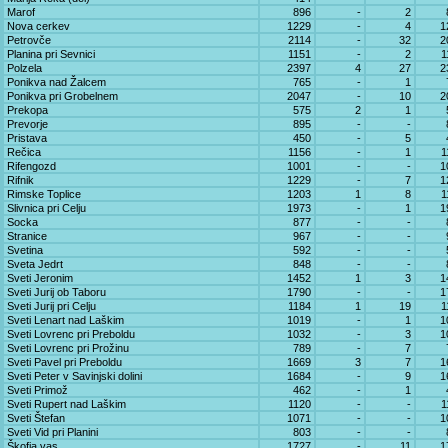
Marof
896
-
2
Nova cerkev
1229
-
4
1
Petrovče
2114
-
32
2
Planina pri Sevnici
1151
-
2
1
Polzela
2397
4
27
2
Ponikva nad Žalcem
765
-
1
Ponikva pri Grobelnem
2047
-
10
2
Prekopa
575
2
1
Prevorje
895
-
-
Pristava
450
-
5
Rečica
1156
-
1
1
Rifengozd
1001
-
-
1
Rifnik
1229
-
7
1
Rimske Toplice
1203
1
8
1
Slivnica pri Celju
1973
-
1
1
Socka
877
-
-
Stranice
967
-
-
Svetina
592
-
-
Sveta Jedrt
848
-
-
Sveti Jeronim
1452
1
3
1
Sveti Jurij ob Taboru
1790
-
-
1
Sveti Jurij pri Celju
1184
1
19
1
Sveti Lenart nad Laškim
1019
-
1
1
Sveti Lovrenc pri Preboldu
1032
-
3
1
Sveti Lovrenc pri Prožinu
789
-
7
Sveti Pavel pri Preboldu
1669
3
7
1
Sveti Peter v Savinjski dolini
1684
-
9
1
Sveti Primož
462
-
1
Sveti Rupert nad Laškim
1120
-
-
1
Sveti Štefan
1071
-
-
1
Sveti Vid pri Planini
803
-
-
Škofja vas
1727
-
11
1