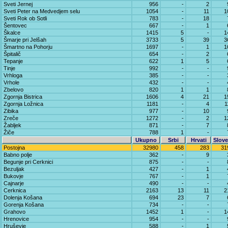
Sveti Jernej
956
-
2
Sveti Peter na Medvedjem selu
1054
-
11
1
Sveti Rok ob Sotli
783
-
18
Šentovec
667
-
1
Škalce
1415
5
-
1
Šmarje pri Jelšah
3733
5
39
3
Šmartno na Pohorju
1697
-
1
1
Špitalič
654
-
2
Tepanje
622
1
5
Tinje
992
-
-
Vrhloga
385
-
-
Vrhole
432
-
-
Zbelovo
820
1
1
Zgornja Bistrica
1606
4
21
1
Zgornja Ložnica
1181
-
4
1
Zibika
977
-
10
Zreče
1272
-
2
1
Žabljek
871
-
7
Žiče
788
1
-
Ukupno
Srbi
Hrvati
Slove
Postojna
32980
458
283
31
Babno polje
362
-
9
Begunje pri Cerknici
875
-
-
Bezuljak
427
-
1
Bukovje
767
-
1
Cajnarje
490
-
-
Cerknica
2163
13
11
2
Dolenja Košana
694
23
7
Gorenja Košana
734
-
-
Grahovo
1452
1
-
1
Hrenovice
954
-
-
Hruševje
588
-
1