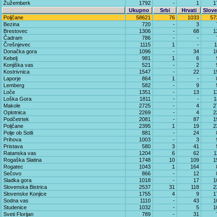
Žužemberk
1792
-
1
1
Ukupno
Srbi
Hrvati
Slove
Poljčane
58621
76
1033
57
Bezina
720
-
3
Brestovec
1306
-
68
1
Čadram
786
-
-
Črešnjevec
1115
1
-
1
Donačka gora
1096
-
34
1
Kebelj
981
1
6
Konjiška vas
521
-
2
Kostrivnica
1547
-
22
1
Laporje
864
1
-
Lemberg
582
-
9
Loče
1351
-
13
1
Loška Gora
1811
-
-
1
Makole
2725
-
4
2
Oplotnica
2269
-
4
2
Podčetrtek
2081
-
87
1
Poljčane
2395
1
19
2
Polje ob Sotli
881
-
24
Prihova
1003
-
3
Pristava
580
3
41
Ratanska vas
1204
6
62
1
Rogaška Slatina
1748
10
109
1
Rogatec
1043
1
164
Sečovo
866
-
12
Sladka gora
1018
-
17
1
Slovenska Bistrica
2537
31
118
2
Slovenske Konjice
1755
4
9
1
Sodna vas
1110
-
43
1
Studenice
1032
-
5
1
Sveti Florijan
789
-
31