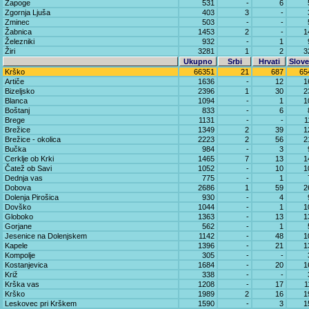
Zapoge
531
-
6
Zgornja Ljuša
403
3
-
Zminec
503
-
-
Žabnica
1453
2
-
1
Železniki
932
-
1
Žiri
3281
1
2
3
Ukupno
Srbi
Hrvati
Slove
Krško
66351
21
687
65
Artiče
1636
-
12
1
Bizeljsko
2396
1
30
2
Blanca
1094
-
1
1
Boštanj
833
-
6
Brege
1131
-
-
1
Brežice
1349
2
39
1
Brežice - okolica
2223
2
56
2
Bučka
984
-
3
Cerklje ob Krki
1465
7
13
1
Čatež ob Savi
1052
-
10
1
Dednja vas
775
-
1
Dobova
2686
1
59
2
Dolenja Pirošica
930
-
4
Dovško
1044
-
1
1
Globoko
1363
-
13
1
Gorjane
562
-
1
Jesenice na Dolenjskem
1142
-
48
1
Kapele
1396
-
21
1
Kompolje
305
-
-
Kostanjevica
1684
-
20
1
Križ
338
-
-
Krška vas
1208
-
17
1
Krško
1989
2
16
1
Leskovec pri Krškem
1590
-
3
1