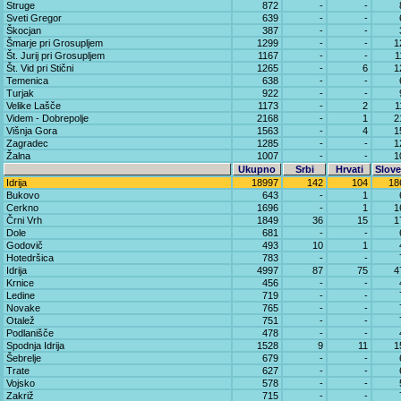
Struge
872
-
-
Sveti Gregor
639
-
-
Škocjan
387
-
-
Šmarje pri Grosupljem
1299
-
-
1
Št. Jurij pri Grosupljem
1167
-
-
1
Št. Vid pri Stični
1265
-
6
1
Temenica
638
-
-
Turjak
922
-
-
Velike Lašče
1173
-
2
1
Videm - Dobrepolje
2168
-
1
2
Višnja Gora
1563
-
4
1
Zagradec
1285
-
-
1
Žalna
1007
-
-
1
Ukupno
Srbi
Hrvati
Slove
Idrija
18997
142
104
18
Bukovo
643
-
1
Cerkno
1696
-
1
1
Črni Vrh
1849
36
15
1
Dole
681
-
-
Godovič
493
10
1
Hotedršica
783
-
-
Idrija
4997
87
75
4
Krnice
456
-
-
Ledine
719
-
-
Novake
765
-
-
Otalež
751
-
-
Podlanišče
478
-
-
Spodnja Idrija
1528
9
11
1
Šebrelje
679
-
-
Trate
627
-
-
Vojsko
578
-
-
Zakriž
715
-
-