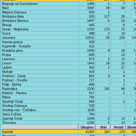
Begunje na Gorenjskem
1484
1
7
1
Bled
3387
29
43
3
Blejska Dobrava
830
1
-
Bohinjska Bela
920
127
20
Bohinjska Bistrica
1697
5
15
1
Brezje
645
-
5
Dovje - Mojstrana
1792
175
72
1
Gozd
488
2
10
Jesenice
12931
26
233
12
Kamna gorica
430
-
-
Koprivnik - Gorjuše
611
-
-
Kranjska gora
1400
9
18
1
Kropa
645
-
13
Lancovo
672
2
12
Lesce
1443
18
22
1
Ljubno
462
1
17
Mošnje
425
-
1
Podhom - Zasip
801
3
9
Podnart - Ovsiše
727
-
1
Polje - Bohinj
600
-
1
Radovljica
2330
191
68
2
Rateče - Planica
617
-
2
Ribno
792
-
-
Spodnje Gorje
660
-
1
Srednja Dobrava
532
-
-
Srednja vas - Češnjica
1180
-
-
1
Stara Fužina
704
-
-
Zgornje Gorje
1449
2
13
1
Žirovnica
2280
5
10
2
Ukupno
Srbi
Hrvati
Slove
Kamnik
41367
184
170
40