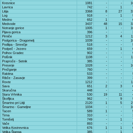
Kresnice
1081
-
-
1
Lavrica
742
-
1
Litija
3368
8
27
3
Log
918
-
1
Medno
652
1
-
Medvode
3437
48
15
3
Notranje gorice
1005
1
-
1
Pijava gorica
396
-
-
Pirniče
1212
3
4
1
Podgorica - Dragomelj
1039
-
-
1
Podlipa - Smrečje
518
-
-
Podpeč - Jezero
659
-
1
Polhov Gradec
902
-
-
Polšnik
1108
-
-
1
Praproče - Setnik
385
-
-
Preserje
1028
-
-
1
Prežganje
760
-
-
Rakitna
533
-
-
Ribče - Zasavje
399
-
-
Rovte
1212
-
-
1
Sava
651
2
3
Skaručna
448
-
-
Stara Vrhnika
530
19
11
Škofljica
962
-
9
Šmartno pri Litiji
2120
1
5
2
Šmartno - Gameljne
1034
-
-
1
Tacen
589
1
-
Tirna
310
-
-
Tomišelj
749
-
1
Vače
893
-
-
Velika Kostrevnica
676
1
1
Velika Štanga
385
-
1