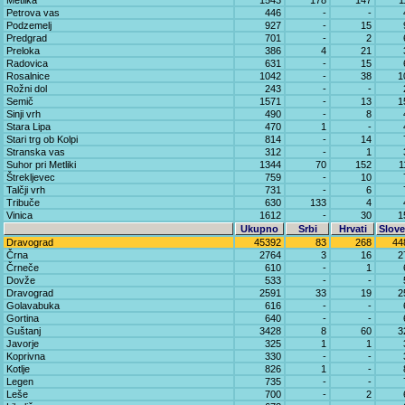
Metlika
1543
178
147
1
Petrova vas
446
-
-
Podzemelj
927
-
15
Predgrad
701
-
2
Preloka
386
4
21
Radovica
631
-
15
Rosalnice
1042
-
38
1
Rožni dol
243
-
-
Semič
1571
-
13
1
Sinji vrh
490
-
8
Stara Lipa
470
1
-
Stari trg ob Kolpi
814
-
14
Stranska vas
312
-
1
Suhor pri Metliki
1344
70
152
1
Štrekljevec
759
-
10
Talčji vrh
731
-
6
Tribuče
630
133
4
Vinica
1612
-
30
1
Ukupno
Srbi
Hrvati
Slove
Dravograd
45392
83
268
44
Črna
2764
3
16
2
Črneče
610
-
1
Dovže
533
-
-
Dravograd
2591
33
19
2
Golavabuka
616
-
-
Gortina
640
-
-
Guštanj
3428
8
60
3
Javorje
325
1
1
Koprivna
330
-
-
Kotlje
826
1
-
Legen
735
-
-
Leše
700
-
2