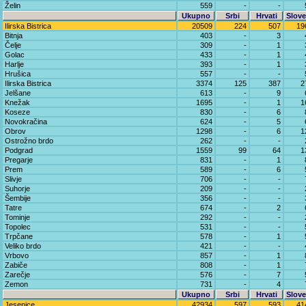
Želin
559
-
-
Ukupno
Srbi
Hrvati
Slove
Ilirska Bistrica
20509
224
507
19
Bitnja
403
-
3
Čelje
309
-
1
Golac
433
-
1
Harlje
393
-
1
Hrušica
557
-
-
Ilirska Bistrica
3374
125
387
2
Jelšane
613
-
9
Knežak
1695
-
1
1
Koseze
830
-
6
Novokračina
624
-
5
Obrov
1298
-
6
1
Ostrožno brdo
262
-
-
Podgrad
1559
99
64
1
Pregarje
831
-
1
Prem
589
-
6
Slivje
706
-
-
Suhorje
209
-
-
Šembije
356
-
-
Tatre
674
-
2
Tominje
292
-
-
Topolec
531
-
-
Trpčane
578
-
1
Veliko brdo
421
-
-
Vrbovo
857
-
1
Zabiče
808
-
1
Zarečje
576
-
7
Zemon
731
-
4
Ukupno
Srbi
Hrvati
Slove
Jesenice
42934
597
593
41