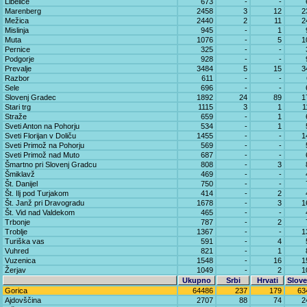
Libeliče
673
-
-
Marenberg
2458
3
12
2
Mežica
2440
2
11
2
Mislinja
945
-
1
Muta
1076
-
5
1
Pernice
325
-
-
Podgorje
928
-
-
Prevalje
3484
5
15
3
Razbor
611
-
-
Sele
696
-
-
Slovenj Gradec
1892
24
89
1
Stari trg
1115
3
1
1
Straže
659
-
1
Sveti Anton na Pohorju
534
-
1
Sveti Florijan v Doliču
1455
-
-
1
Sveti Primož na Pohorju
569
-
-
Sveti Primož nad Muto
687
-
-
Šmartno pri Slovenj Gradcu
808
-
3
Šmiklavž
469
-
-
Št. Danijel
750
-
-
Št. Ilj pod Turjakom
414
-
2
Št. Janž pri Dravogradu
1678
-
3
1
Št. Vid nad Valdekom
465
-
-
Trbonje
787
-
2
Troblje
1367
-
-
1
Turiška vas
591
-
4
Vuhred
821
-
1
Vuzenica
1548
-
16
1
Žerjav
1049
-
2
1
Ukupno
Srbi
Hrvati
Slove
Gorica
64486
237
179
63
Ajdovščina
2707
88
74
2