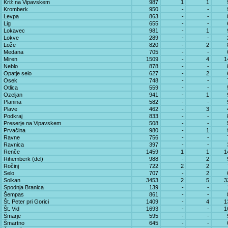
Križ na Vipavskem
987
1
1
Kromberk
950
-
-
Levpa
863
-
-
Lig
655
-
-
Lokavec
981
-
1
Lokve
289
-
-
Lože
820
-
2
Medana
705
-
-
Miren
1509
-
4
1
Neblo
878
-
-
Opatje selo
627
-
2
Osek
748
-
-
Otlica
559
-
-
Ozeljan
941
-
1
Planina
582
-
-
Plave
462
-
3
Podkraj
833
-
-
Preserje na Vipavskem
508
-
-
Prvačina
980
-
1
Ravne
756
-
-
Ravnica
397
-
-
Renče
1459
1
1
1
Rihemberk (del)
988
-
2
Ročinj
722
2
2
Selo
707
-
2
Solkan
3453
2
5
3
Spodnja Branica
139
-
-
Šempas
861
-
-
Št. Peter pri Gorici
1409
-
4
1
Št. Vid
1693
-
-
1
Šmarje
595
-
-
Šmartno
645
-
-