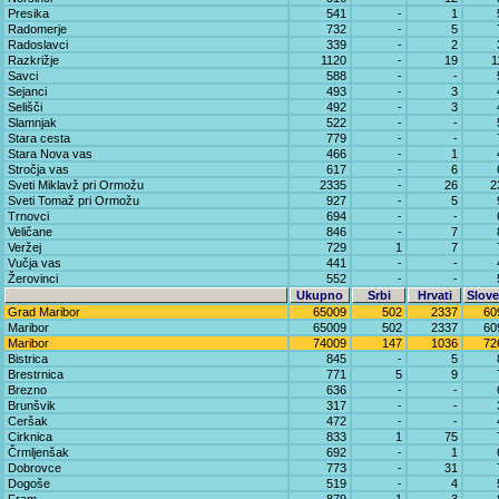
Presika
541
-
1
Radomerje
732
-
5
Radoslavci
339
-
2
Razkrižje
1120
-
19
1
Savci
588
-
-
Sejanci
493
-
3
Selišči
492
-
3
Slamnjak
522
-
-
Stara cesta
779
-
-
Stara Nova vas
466
-
1
Stročja vas
617
-
6
Sveti Miklavž pri Ormožu
2335
-
26
2
Sveti Tomaž pri Ormožu
927
-
5
Trnovci
694
-
-
Veličane
846
-
7
Veržej
729
1
7
Vučja vas
441
-
-
Žerovinci
552
-
-
Ukupno
Srbi
Hrvati
Slove
Grad Maribor
65009
502
2337
60
Maribor
65009
502
2337
60
Maribor
74009
147
1036
72
Bistrica
845
-
5
Brestrnica
771
5
9
Brezno
636
-
-
Brunšvik
317
-
-
Ceršak
472
-
-
Cirknica
833
1
75
Črmljenšak
692
-
1
Dobrovce
773
-
31
Dogoše
519
-
4