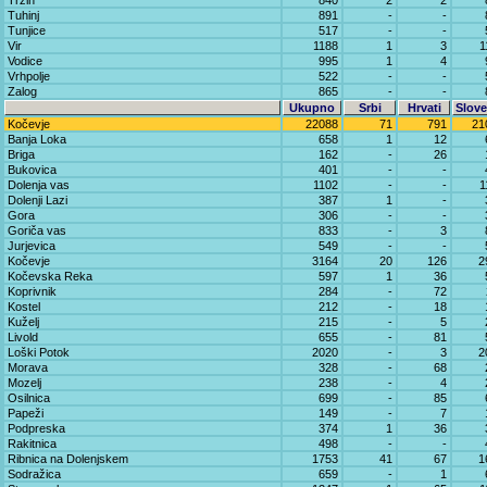
Trzin
840
2
2
Tuhinj
891
-
-
Tunjice
517
-
-
Vir
1188
1
3
1
Vodice
995
1
4
Vrhpolje
522
-
-
Zalog
865
-
-
Ukupno
Srbi
Hrvati
Slove
Kočevje
22088
71
791
21
Banja Loka
658
1
12
Briga
162
-
26
Bukovica
401
-
-
Dolenja vas
1102
-
-
1
Dolenji Lazi
387
1
-
Gora
306
-
-
Goriča vas
833
-
3
Jurjevica
549
-
-
Kočevje
3164
20
126
2
Kočevska Reka
597
1
36
Koprivnik
284
-
72
Kostel
212
-
18
Kuželj
215
-
5
Livold
655
-
81
Loški Potok
2020
-
3
2
Morava
328
-
68
Mozelj
238
-
4
Osilnica
699
-
85
Papeži
149
-
7
Podpreska
374
1
36
Rakitnica
498
-
-
Ribnica na Dolenjskem
1753
41
67
1
Sodražica
659
-
1