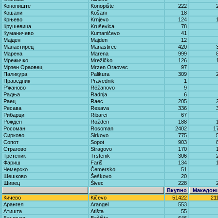
Конопиште
Konopište
222
Кошани
Košani
18
Крњево
Krnjevo
124
Крушевица
Kruševica
78
Куманичево
Kumaničevo
41
Мајден
Majden
12
Манастирец
Manastirec
420
Марена
Marena
999
Мрежичко
Mrežičko
126
Мрзен Ораовец
Mrzen Oraovec
97
Паликура
Palikura
309
Праведник
Pravednik
1
Р'жаново
Rëžanovo
9
Радња
Radnja
6
Раец
Raec
205
Ресава
Resava
336
Рибарци
Ribarci
67
Рожден
Rožden
188
Росоман
Rosoman
2402
1
Сирково
Sirkovo
775
Сопот
Sopot
903
Страгово
Stragovo
170
Трстеник
Trstenik
306
Фариш
Fariš
134
Чемерско
Čemersko
51
Шешково
Šeškovo
20
Шивец
Šivec
228
Вкупно
Македон
Кичево
Kičevo
51422
21
Арангел
Arangel
553
Атишта
Atišta
55