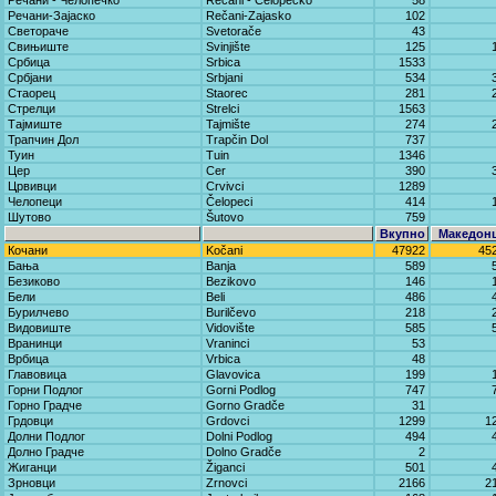
Речани - Челопечко
Rečani - Čelopečko
58
Речани-Зајаско
Rečani-Zajasko
102
Светораче
Svetorače
43
Свињиште
Svinjište
125
Србица
Srbica
1533
Србјани
Srbjani
534
Стаорец
Staorec
281
Стрелци
Strelci
1563
Тајмиште
Tajmište
274
Трапчин Дол
Trapčin Dol
737
Туин
Tuin
1346
Цер
Cer
390
Црвивци
Crvivci
1289
Челопеци
Čelopeci
414
Шутово
Šutovo
759
Вкупно
Македон
Кочани
Kočani
47922
45
Бања
Banja
589
Безиково
Bezikovo
146
Бели
Beli
486
Бурилчево
Burilčevo
218
Видовиште
Vidovište
585
Вранинци
Vraninci
53
Врбица
Vrbica
48
Главовица
Glavovica
199
Горни Подлог
Gorni Podlog
747
Горно Градче
Gorno Gradče
31
Грдовци
Grdovci
1299
1
Долни Подлог
Dolni Podlog
494
Долно Градче
Dolno Gradče
2
Жиганци
Žiganci
501
Зрновци
Zrnovci
2166
2