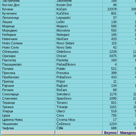
Јастребник
Јastrebnik
168
Костин Дол
Kostin Dol
48
Кочани
Kočani
23378
20
Кучичино
Kučičino
801
Лепопелци
Lepopelci
37
Лешки
Leški
136
Мојанци
Mojanci
585
Мородвис
Morodvis
592
Небојани
Nebojani
165
Нивичани
Nivičani
433
Ново Селани
Novo Selani
115
Ново Село
Novo Selo
42
Облешево
Obleševo
1228
1
Оризари
Orizari
3475
3
Пантелеј
Pantelej
160
Пашаџиково
Pašadžikovo
4
Полаки
Polaki
521
Пресека
Preseka
399
Прибачево
Pribačevo
410
Припор
Pripor
11
Рајчани
Rajčani
134
Речани
Rečani
68
Соколарци
Sokolarci
1176
1
Спанчево
Spančevo
1090
1
Теранци
Teranci
821
Тркање
Trkanje
1161
1
Уларци
Ularci
516
Цера
Cera
755
Црвена Нива
Crvena Niva
17
Чешиново
Češinovo
1224
1
Чифлик
Čiflik
688
Вкупно
Македон