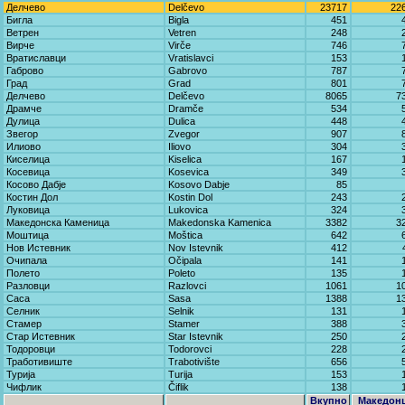
Делчево
Delčevo
23717
22
Бигла
Bigla
451
Ветрен
Vetren
248
Вирче
Virče
746
Вратиславци
Vratislavci
153
Габрово
Gabrovo
787
Град
Grad
801
Делчево
Delčevo
8065
7
Драмче
Dramče
534
Дулица
Dulica
448
Звегор
Zvegor
907
Илиово
Iliovo
304
Киселица
Kiselica
167
Косевица
Kosevica
349
Косово Дабје
Kosovo Dabje
85
Костин Дол
Kostin Dol
243
Луковица
Lukovica
324
Македонска Каменица
Makedonska Kamenica
3382
3
Моштица
Moštica
642
Нов Истевник
Nov Istevnik
412
Очипала
Očipala
141
Полето
Poleto
135
Разловци
Razlovci
1061
1
Саса
Sasa
1388
1
Селник
Selnik
131
Стамер
Stamer
388
Стар Истевник
Star Istevnik
250
Тодоровци
Todorovci
228
Тработивиште
Trabotivište
656
Турија
Turija
153
Чифлик
Čiflik
138
Вкупно
Македон