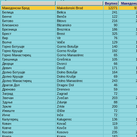
Вкупно
Македон
Македонски Брод
Makedonski Brod
12271
9
Белица
Belica
241
Бенче
Benče
122
Битово
Bitovo
216
Близанско
Blizansko
90
Брезница
Breznica
186
Брест
Brest
325
Вир
Vir
76
Волче
Volče
129
Горно Ботушје
Gorno Botušje
140
Горно Крушје
Gorno Krušje
192
Горно Манастирец
Gorno Manastirec
65
Грешница
Grešnica
105
Дворци
Dvorci
66
Девич
Devič
171
Долно Ботушје
Dolno Botušje
164
Долно Крушје
Dolno Krušje
69
Долно Манастирец
Dolno Manastirec
243
Драгов Дол
Dragov Dol
46
Дреново
Drenovo
59
Заград
Zagrad
72
Звечан
Zvečan
203
Здуње
Zdunje
88
Зркле
Zrkle
200
Ижиште
Ižište
72
Инче
Inče
72
Калугерец
Kalugerec
136
Ковач
Kovač
119
Ковче
Kovče
33
Косово
Kosovo
235
Крапа
Krapa
183