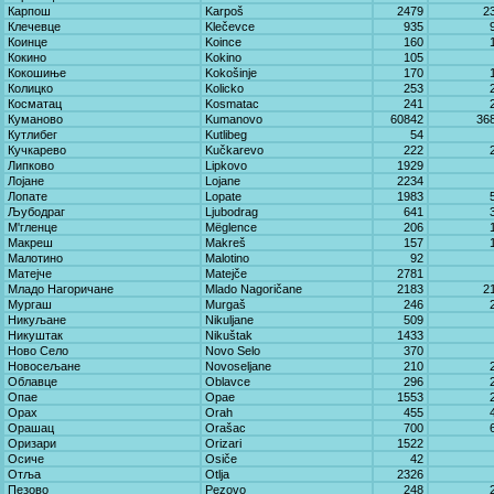
Карпош
Karpoš
2479
2
Клечевце
Klečevce
935
Коинце
Koince
160
Кокино
Kokino
105
Кокошиње
Kokošinje
170
Колицко
Kolicko
253
Косматац
Kosmatac
241
Куманово
Kumanovo
60842
36
Кутлибег
Kutlibeg
54
Кучкарево
Kučkarevo
222
Липково
Lipkovo
1929
Лојане
Lojane
2234
Лопате
Lopate
1983
Љубодраг
Ljubodrag
641
М'гленце
Mëglence
206
Макреш
Makreš
157
Малотино
Malotino
92
Матејче
Matejče
2781
Младо Нагоричане
Mlado Nagoričane
2183
2
Мургаш
Murgaš
246
Никуљане
Nikuljane
509
Никуштак
Nikuštak
1433
Ново Село
Novo Selo
370
Новосељане
Novoseljane
210
Облавце
Oblavce
296
Опае
Opae
1553
Орах
Orah
455
Орашац
Orašac
700
Оризари
Orizari
1522
Осиче
Osiče
42
Отља
Otlja
2326
Пезово
Pezovo
248