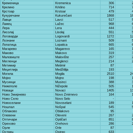
Кременица
Kremenica
306
Крклино
Krklino
714
Крстоар
Krstoar
479
Кукуречани
Kukurečani
1868
1
Лавци
Lavci
517
Лажец
Lažec
968
Лера
Lera
444
Лисолај
Lisolaj
551
Логоварди
Logovardi
1272
1
Лознани
Loznani
509
Лопатица
Lopatica
665
Магарево
Magarevo
165
Маково
Makovo
319
Маловиште
Malovište
257
Мегленци
Meglenci
214
Метимир
Metimir
87
Меџитлија
Medžitlija
193
Могила
Mogila
2510
2
Мојно
Mojno
198
Мусинци
Musinci
388
Нижеполе
Nižepole
505
Новаци
Novaci
1405
1
Ново Змирнево
Novo Zmirnevo
164
Ново Село
Novo Selo
-
Новоселани
Novoselani
189
Ношпал
Nošpal
545
Облаково
Oblakovo
95
Олевени
Oleveni
267
Оптичари
Optičari
851
Орехово
Orehovo
286
Орле
Orle
87
Острец
Ostrec
633