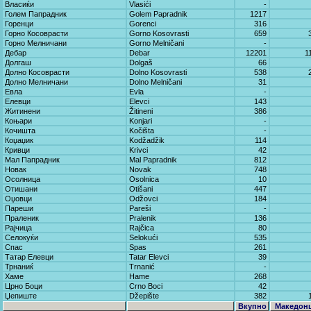
Власиќи
Vlasići
-
Голем Папрадник
Golem Papradnik
1217
Горенци
Gorenci
316
Горно Косоврасти
Gorno Kosovrasti
659
Горно Мелничани
Gorno Melničani
-
Дебар
Debar
12201
1
Долгаш
Dolgaš
66
Долно Косоврасти
Dolno Kosovrasti
538
Долно Мелничани
Dolno Melničani
31
Евла
Evla
-
Елевци
Elevci
143
Житинени
Žitineni
386
Коњари
Konjari
-
Кочишта
Kočišta
-
Коџаџик
Kodžadžik
114
Кривци
Krivci
42
Мал Папрадник
Mal Papradnik
812
Новак
Novak
748
Осолница
Osolnica
10
Отишани
Otišani
447
Оџовци
Odžovci
184
Пареши
Pareši
-
Праленик
Pralenik
136
Рајчица
Rajčica
80
Селокуќи
Selokući
535
Спас
Spas
261
Татар Елевци
Tatar Elevci
39
Трнаниќ
Trnanić
-
Хаме
Hame
268
Црно Боци
Crno Boci
42
Џепиште
Džepište
382
Вкупно
Македон