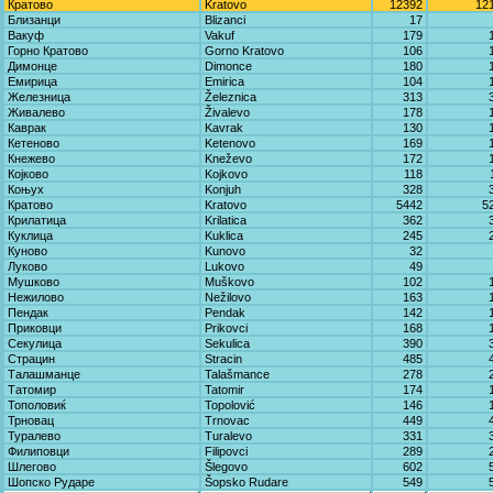
Кратово
Kratovo
12392
12
Близанци
Blizanci
17
Вакуф
Vakuf
179
Горно Кратово
Gorno Kratovo
106
Димонце
Dimonce
180
Емирица
Emirica
104
Железница
Železnica
313
Живалево
Živalevo
178
Каврак
Kavrak
130
Кетеново
Ketenovo
169
Кнежево
Kneževo
172
Којково
Kojkovo
118
Коњух
Konjuh
328
Кратово
Kratovo
5442
5
Крилатица
Krilatica
362
Куклица
Kuklica
245
Куново
Kunovo
32
Луково
Lukovo
49
Мушково
Muškovo
102
Нежилово
Nežilovo
163
Пендак
Pendak
142
Приковци
Prikovci
168
Секулица
Sekulica
390
Страцин
Stracin
485
Талашманце
Talašmance
278
Татомир
Tatomir
174
Тополовиќ
Topolović
146
Трновац
Trnovac
449
Туралево
Turalevo
331
Филиповци
Filipovci
289
Шлегово
Šlegovo
602
Шопско Рударе
Šopsko Rudare
549