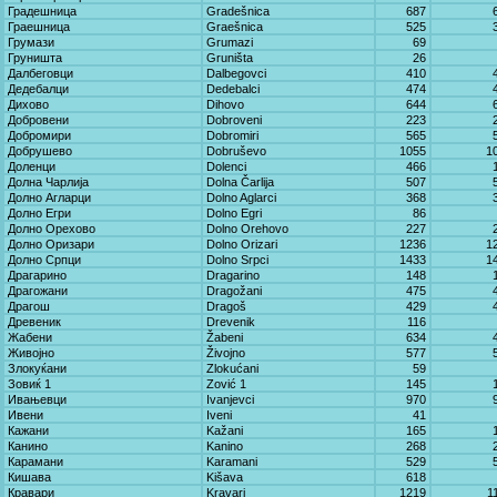
Градешница
Gradešnica
687
Граешница
Graešnica
525
Грумази
Grumazi
69
Груништа
Gruništa
26
Далбеговци
Dalbegovci
410
Дедебалци
Dedebalci
474
Дихово
Dihovo
644
Добровени
Dobroveni
223
Добромири
Dobromiri
565
Добрушево
Dobruševo
1055
1
Доленци
Dolenci
466
Долна Чарлија
Dolna Čarlija
507
Долно Агларци
Dolno Aglarci
368
Долно Егри
Dolno Egri
86
Долно Орехово
Dolno Orehovo
227
Долно Оризари
Dolno Orizari
1236
1
Долно Српци
Dolno Srpci
1433
1
Драгарино
Dragarino
148
Драгожани
Dragožani
475
Драгош
Dragoš
429
Древеник
Drevenik
116
Жабени
Žabeni
634
Живојно
Živojno
577
Злокуќани
Zlokućani
59
Зовиќ 1
Zović 1
145
Ивањевци
Ivanjevci
970
Ивени
Iveni
41
Кажани
Kažani
165
Канино
Kanino
268
Карамани
Karamani
529
Кишава
Kišava
618
Кравари
Kravari
1219
1