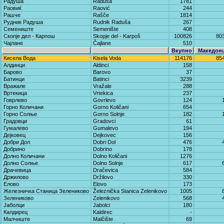
Радуша
Raduša
1781
Раовиќ
Raović
244
Рашче
Rašče
1814
Рудник Радуша
Rudnik Raduša
267
Семениште
Semenište
408
Скопје дел - Карпош
Skopje del - Karpoš
100826
80
Чајлане
Čajlane
510
Вкупно
Македон
Кисела Вода
Kisela Voda
114176
85
Алдинци
Aldinci
158
Барово
Barovo
37
Батинци
Batinci
3239
Вражале
Vražale
288
Вртекица
Vrtekica
237
Говрлево
Govrlevo
124
Горно Количани
Gorno Količani
654
Горно Солње
Gorno Solnje
182
Градовци
Gradovci
61
Гумалево
Gumalevo
194
Дејковец
Dejkovec
156
Добри Дол
Dobri Dol
476
Добрино
Dobrino
178
Долно Количани
Dolno Količani
1276
Долно Солње
Dolno Solnje
617
Драчевица
Dračevica
584
Држилово
Držilovo
330
Елово
Elovo
173
Железничка Станица Зелениково
Železnička Stanica Zelenikovo
1005
Зелениково
Zelenikovo
568
Јаболци
Јabolci
180
Калдирец
Kaldirec
-
Малчиште
Malčište
69