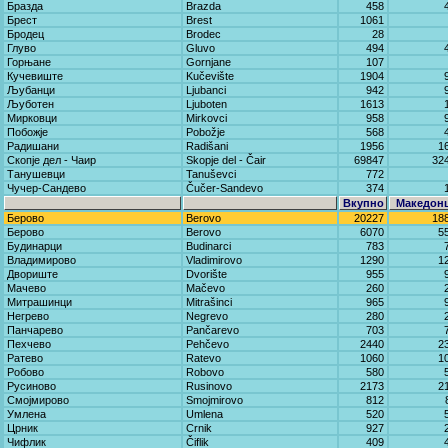
Бразда
Brazda
458
Брест
Brest
1061
Бродец
Brodec
28
Глуво
Gluvo
494
Горњане
Gornjane
107
Кучевиште
Kučevište
1904
Љубанци
Ljubanci
942
Љуботен
Ljuboten
1613
Мирковци
Mirkovci
958
Побожје
Pobožje
568
Радишани
Radišani
1956
1
Скопје дел - Чаир
Skopje del - Čair
69847
32
Танушевци
Tanuševci
772
Чучер-Сандево
Čučer-Sandevo
374
Вкупно
Македон
Берово
Berovo
20227
18
Берово
Berovo
6070
5
Будинарци
Budinarci
783
Владимирово
Vladimirovo
1290
1
Двориште
Dvorište
955
Мачево
Mačevo
260
Митрашинци
Mitrašinci
965
Негрево
Negrevo
280
Панчарево
Pančarevo
703
Пехчево
Pehčevo
2440
2
Ратево
Ratevo
1060
1
Робово
Robovo
580
Русиново
Rusinovo
2173
2
Смојмирово
Smojmirovo
812
Умлена
Umlena
520
Црник
Crnik
927
Чифлик
Čiflik
409