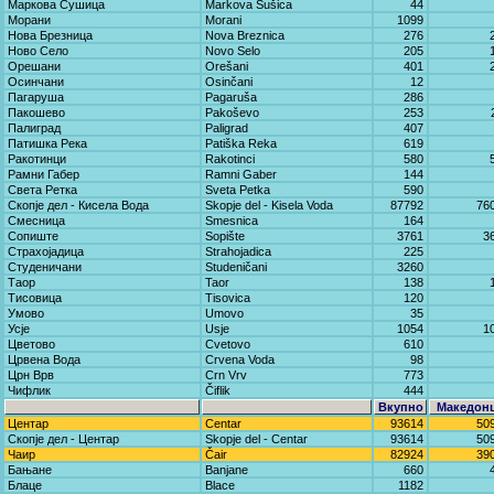
Маркова Сушица
Markova Sušica
44
Морани
Morani
1099
Нова Брезница
Nova Breznica
276
Ново Село
Novo Selo
205
Орешани
Orešani
401
Осинчани
Osinčani
12
Пагаруша
Pagaruša
286
Пакошево
Pakoševo
253
Палиград
Paligrad
407
Патишка Река
Patiška Reka
619
Ракотинци
Rakotinci
580
Рамни Габер
Ramni Gaber
144
Света Pетка
Sveta Petka
590
Скопје дел - Кисела Вода
Skopje del - Kisela Voda
87792
76
Смесница
Smesnica
164
Сопиште
Sopište
3761
3
Страхојадица
Strahojadica
225
Студеничани
Studeničani
3260
Таор
Taor
138
Тисовица
Tisovica
120
Умово
Umovo
35
Усје
Usje
1054
1
Цветово
Cvetovo
610
Црвена Вода
Crvena Voda
98
Црн Врв
Crn Vrv
773
Чифлик
Čiflik
444
Вкупно
Македон
Центар
Centar
93614
50
Скопје дел - Центар
Skopje del - Centar
93614
50
Чаир
Čair
82924
39
Бањане
Banjane
660
Блаце
Blace
1182