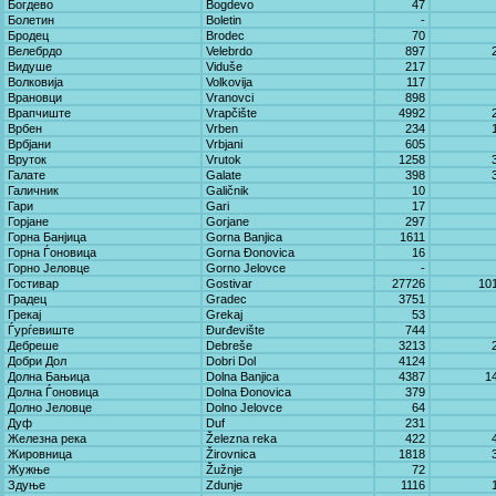
Богдево
Bogdevo
47
Болетин
Boletin
-
Бродец
Brodec
70
Велебрдо
Velebrdo
897
Видуше
Viduše
217
Волковија
Volkovija
117
Врановци
Vranovci
898
Врапчиште
Vrapčište
4992
Врбен
Vrben
234
Врбјани
Vrbjani
605
Вруток
Vrutok
1258
Галате
Galate
398
Галичник
Galičnik
10
Гари
Gari
17
Горјане
Gorjane
297
Горна Банјица
Gorna Banjica
1611
Горна Ѓоновица
Gorna Đonovica
16
Горно Јеловце
Gorno Јelovce
-
Гостивар
Gostivar
27726
10
Градец
Gradec
3751
Грекај
Grekaj
53
Ѓурѓевиште
Đurđevište
744
Дебреше
Debreše
3213
Добри Дол
Dobri Dol
4124
Долна Бањица
Dolna Banjica
4387
1
Долна Ѓоновица
Dolna Đonovica
379
Долно Јеловце
Dolno Јelovce
64
Дуф
Duf
231
Железна река
Železna reka
422
Жировница
Žirovnica
1818
Жужње
Žužnje
72
Здуње
Zdunje
1116