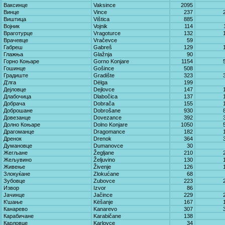
Ваксинце
Vaksince
2095
Винце
Vince
237
Виштица
Vištica
885
Војник
Vojnik
114
Враготурце
Vragoturce
132
Врачевце
Vračevce
59
Габреш
Gabreš
129
Глажња
Glažnja
90
Горно Коњаре
Gorno Konjare
1154
Гошинце
Gošince
508
Градиште
Gradište
323
Д'лга
Dëlga
199
Дејловце
Dejlovce
147
Длабочица
Dlabočica
137
Добрача
Dobrača
155
Доброшане
Dobrošane
930
Довезанце
Dovezance
392
Долно Коњаре
Dolno Konjare
1050
Драгоманце
Dragomance
182
Дренок
Drenok
364
Думановце
Dumanovce
30
Жегљане
Žegljane
210
Жељувино
Željuvino
130
Живење
Živenje
126
Злокуќане
Zlokućane
68
Зубовце
Zubovce
223
Извор
Izvor
86
Јачинце
Јačince
229
К'шање
Këšanje
167
Канарево
Kanarevo
307
Карабичане
Karabičane
138
Карловце
Karlovce
34