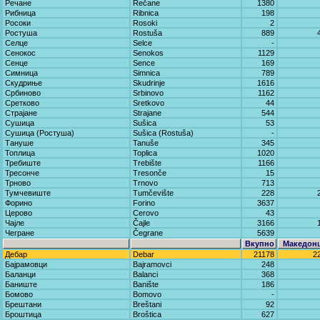
Речане
Rečane
1380
Рибница
Ribnica
198
Росоки
Rosoki
2
Ростуша
Rostuša
889
Селце
Selce
-
Сенокос
Senokos
1129
Сенце
Sence
169
Симница
Simnica
789
Скудриње
Skudrinje
1616
Србиново
Srbinovo
1162
Сретково
Sretkovo
44
Страјане
Strajane
544
Сушица
Sušica
53
Сушица (Ростуша)
Sušica (Rostuša)
-
Тануше
Tanuše
345
Топлица
Toplica
1020
Требиште
Trebište
1166
Тресонче
Tresonče
15
Трново
Trnovo
713
Тумчевиште
Tumčevište
228
Форино
Forino
3637
Церово
Cerovo
43
Чајле
Čajle
3166
Чегране
Čegrane
5639
Вкупно
Македон
Дебар
Debar
21178
2
Бајрамовци
Bajramovci
248
Баланци
Balanci
368
Баниште
Banište
186
Бомово
Bomovo
-
Брештани
Breštani
92
Броштица
Broštica
627