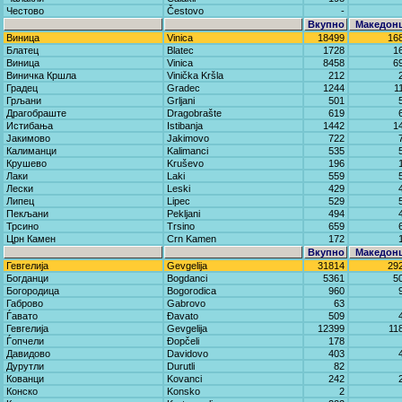
Честово
Čestovo
-
Вкупно
Македон
Виница
Vinica
18499
16
Блатец
Blatec
1728
1
Виница
Vinica
8458
6
Виничка Кршла
Vinička Kršla
212
Градец
Gradec
1244
1
Грљани
Grljani
501
Драгобраште
Dragobrašte
619
Истибања
Istibanja
1442
1
Јакимово
Јakimovo
722
Калиманци
Kalimanci
535
Крушево
Kruševo
196
Лаки
Laki
559
Лески
Leski
429
Липец
Lipec
529
Пекљани
Pekljani
494
Трсино
Trsino
659
Црн Камен
Crn Kamen
172
Вкупно
Македон
Гевгелија
Gevgelija
31814
29
Богданци
Bogdanci
5361
5
Богородица
Bogorodica
960
Габрово
Gabrovo
63
Ѓавато
Đavato
509
Гевгелија
Gevgelija
12399
11
Ѓопчели
Đopčeli
178
Давидово
Davidovo
403
Дурутли
Durutli
82
Кованци
Kovanci
242
Конско
Konsko
2