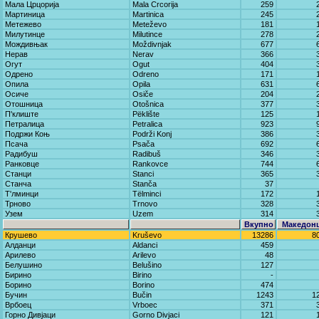
Мала Црцорија
Mala Crcorija
259
Мартиница
Martinica
245
Метежево
Meteževo
181
Милутинце
Milutince
278
Мождивњак
Moždivnjak
677
Нерав
Nerav
366
Огут
Ogut
404
Одрено
Odreno
171
Опила
Opila
631
Осиче
Osiče
204
Отошница
Otošnica
377
П'клиште
Pëklište
125
Петралица
Petralica
923
Подржи Коњ
Podrži Konj
386
Псача
Psača
692
Радибуш
Radibuš
346
Ранковце
Rankovce
744
Станци
Stanci
365
Станча
Stanča
37
Т'лминци
Tëlminci
172
Трново
Trnovo
328
Узем
Uzem
314
Вкупно
Македон
Крушево
Kruševo
13286
8
Алданци
Aldanci
459
Арилево
Arilevo
48
Белушино
Belušino
127
Бирино
Birino
-
Борино
Borino
474
Бучин
Bučin
1243
1
Врбоец
Vrboec
371
Горно Дивјаци
Gorno Divjaci
121