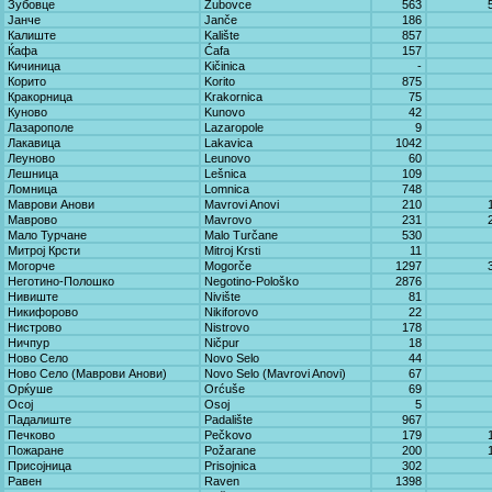
Зубовце
Zubovce
563
Јанче
Јanče
186
Калиште
Kalište
857
Ќафа
Ćafa
157
Кичиница
Kičinica
-
Корито
Korito
875
Кракорница
Krakornica
75
Куново
Kunovo
42
Лазарополе
Lazaropole
9
Лакавица
Lakavica
1042
Леуново
Leunovo
60
Лешница
Lešnica
109
Ломница
Lomnica
748
Маврови Анови
Mavrovi Anovi
210
Маврово
Mavrovo
231
Мало Турчане
Malo Turčane
530
Митрој Крсти
Mitroj Krsti
11
Могорче
Mogorče
1297
Неготино-Полошко
Negotino-Pološko
2876
Нивиште
Nivište
81
Никифорово
Nikiforovo
22
Нистрово
Nistrovo
178
Ничпур
Ničpur
18
Ново Село
Novo Selo
44
Ново Село (Маврови Анови)
Novo Selo (Mavrovi Anovi)
67
Орќуше
Orćuše
69
Осој
Osoj
5
Падалиште
Padalište
967
Печково
Pečkovo
179
Пожаране
Požarane
200
Присојница
Prisojnica
302
Равен
Raven
1398