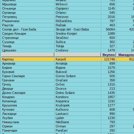
Мралино
Mralino
703
Мршевци
Mrševci
656
Огњанци
Ognjanci
1145
Орланци
Orlanci
545
Петровец
Petrovec
2016
1
Р'жаничино
Rëžaničino
787
Раштак
Raštak
463
Скопје дел - Гази Баба
Skopje del - Gazi Baba
56064
42
Средно Коњари
Sredno Konjari
1089
Страчинци
Stračinci
650
Сушица
Sušica
302
Текија
Tekija
327
Црешево
Creševo
1479
1
Вкупно
Македон
Карпош
Karpoš
121746
81
Арнакија
Arnakija
699
Бојане
Bojane
1579
Буковиќ
Buković
1256
Горно Свиларе
Gorno Svilare
505
Грачани
Gračani
358
Грчец
Grčec
1315
Дворце
Dvorce
213
Долно Свиларе
Dolno Svilare
1435
Кондово
Kondovo
1857
Копаница
Kopanica
1192
Крушопек
Krušopek
1277
Кучково
Kučkovo
608
Ласкарци
Laskarci
990
Љубин
Ljubin
1230
Никиштане
Nikištane
793
Орман
Orman
297
Паничари
Paničari
292