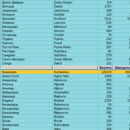
Долно Дивјаци
Dolno Divjaci
118
Житоше
Žitoše
1757
Јакреново
Јakrenovo
209
Кочиште
Kočište
110
Крушево
Kruševo
5211
4
Локвени
Lokveni
230
Милошево
Miloševo
89
Норово
Norovo
464
Острилци
Ostrilci
76
Подвис
Podvis
232
Пресил
Presil
556
Пуста Река
Pusta Reka
287
Растојца
Rastojca
81
Саждево
Saždevo
278
Свето Митрани
Sveto Mitrani
614
Селце
Selce
131
Вкупно
Македон
Куманово
Kumanovo
126118
65
Агино Село
Agino Selo
1059
1
Алашевце
Alaševce
283
Алгуња
Algunja
452
Аљинце
Aljince
154
Арбанашко
Arbanaško
118
Бајловце
Bajlovce
328
Бедиње
Bedinje
2256
1
Белановце
Belanovce
55
Бељаковце
Beljakovce
355
Биљановце
Biljanovce
585
Брешко
Breško
45
Брзак
Brzak
105
Буковљане
Bukovljane
134
Вакв
Vakv
164