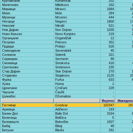
Куртамзали
Kurtamzali
202
Милетково
Miletkovo
162
Миравци
Miravci
1684
1
Моин
Moin
284
Мрзенци
Mrzenci
444
Негорци
Negorci
1800
1
Николиќ
Nikolić
521
Нов Дојран
Nov Dojran
1035
Ново Коњско
Novo Konjsko
219
Органџали
Organdžali
12
Петрово
Petrovo
352
Прдејци
Prdejci
526
Севендекли
Sevendekli
45
Селемли
Selemli
321
Сермерин
Sermerin
99
Смоквица
Smokvica
416
Сретеново
Sretenovo
235
Стар Дојран
Star Dojran
270
Стојаково
Stojakovo
2125
2
Фурка
Furka
633
Хума
Huma
1
Црничани
Crničani
229
Чаушли
Čaušli
-
Џумабос
Džumabos
-
Вкупно
Македон
Гостивар
Gostivar
102347
18
Аџиевци
Adžievci
193
Балин Дол
Balin Dol
3164
Беличица
Beličica
5
Беловиште
Belovište
1507
Бибај
Bibaj
48
Битуше
Bituše
291