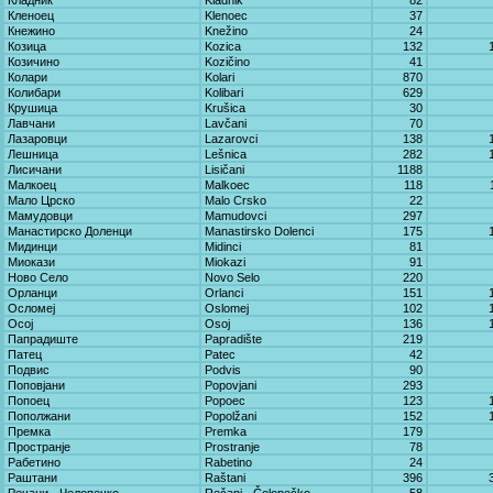
Кладник
Kladnik
82
Кленоец
Klenoec
37
Кнежино
Knežino
24
Козица
Kozica
132
Козичино
Kozičino
41
Колари
Kolari
870
Колибари
Kolibari
629
Крушица
Krušica
30
Лавчани
Lavčani
70
Лазаровци
Lazarovci
138
Лешница
Lešnica
282
Лисичани
Lisičani
1188
Малкоец
Malkoec
118
Мало Црско
Malo Crsko
22
Мамудовци
Mamudovci
297
Манастирско Доленци
Manastirsko Dolenci
175
Мидинци
Midinci
81
Миокази
Miokazi
91
Ново Село
Novo Selo
220
Орланци
Orlanci
151
Осломеј
Oslomej
102
Осој
Osoj
136
Папрадиште
Papradište
219
Патец
Patec
42
Подвис
Podvis
90
Поповјани
Popovjani
293
Попоец
Popoec
123
Пополжани
Popolžani
152
Премка
Premka
179
Пространје
Prostranje
78
Рабетино
Rabetino
24
Раштани
Raštani
396