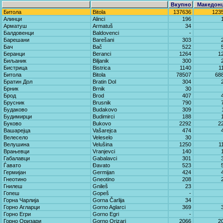
Вкупно
Македон
Битола
Bitola
137636
123
Алинци
Alinci
196
Арматуш
Armatuš
34
Балдовенци
Baldovenci
-
Барешани
Barešani
303
Бач
Bač
522
Беранци
Beranci
1264
1
Биљаник
Biljanik
300
Бистрица
Bistrica
1140
1
Битола
Bitola
78507
68
Братин Дол
Bratin Dol
304
Брник
Brnik
30
Брод
Brod
407
Брусник
Brusnik
790
Будаково
Budakovo
309
Будимирци
Budimirci
188
Буково
Bukovo
2292
2
Вашарејца
Vašarejca
474
Велесело
Veleselo
30
Велушина
Velušina
1250
1
Врањевци
Vranjevci
140
Габалавци
Gabalavci
301
Ѓавато
Đavato
523
Гермијан
Germijan
424
Гнеотино
Gneotino
208
Гнилеш
Gnileš
23
Гопеш
Gopeš
-
Горна Чарлија
Gorna Čarlija
34
Горно Агларци
Gorno Aglarci
369
Горно Егри
Gorno Egri
-
Горно Оризари
Gorno Orizari
2066
2