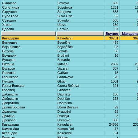
Смилево
Smilevo
689
Сопотница
Sopotnica
1261
1
Стругово
Strugovo
535
Суво Грло
Suvo Grlo
62
Суводол
Suvodol
568
Утово
Utovo
130
Церово
Cerovo
67
Вкупно
Македон
Кавадарци
Kavadarci
39731
36
Бегниште
Begnište
469
Бојанчиште
Bojančište
93
Бохула
Bohula
58
Брушани
Brušani
16
Бунарче
Bunarče
-
Ваташа
Vataša
2802
2
Возарци
Vozarci
857
Галиште
Galište
15
Гарниково
Garnikovo
26
Глишиќ
Glišić
1001
Горна Бошава
Gorna Bošava
121
Грбовец
Grbovec
-
Дабниште
Dabnište
106
Дебриште
Debrište
173
Добротино
Dobrotino
-
Долна Бошава
Dolna Bošava
99
Драгожел
Dragožel
28
Драдња
Dradnja
8
Дреново
Drenovo
888
Кавадарци
Kavadarci
24556
23
Камен Дол
Kamen Dol
117
Кесендре
Kesendre
51
Клиново
Klinovo
-