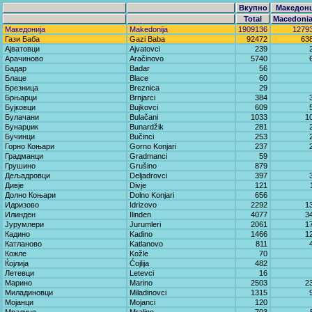
Вкупно
Македон
Total
Macedoni
Македонија
Makedonija
1909136
1279
Гази Баба
Gazi Baba
92472
63
Ајватовци
Ajvatovci
239
Арачиново
Aračinovo
5740
Бадар
Badar
56
Блаце
Blace
60
Брезница
Breznica
29
Брњарци
Brnjarci
384
Бујковци
Bujkovci
609
Булачани
Bulačani
1033
1
Бунарџик
Bunardžik
281
Бучинци
Bučinci
253
Горно Коњари
Gorno Konjari
237
Градманци
Gradmanci
59
Грушино
Grušino
879
Дељадровци
Deljadrovci
397
Дивје
Divje
121
Долно Коњари
Dolno Konjari
656
Идризово
Idrizovo
2292
1
Илинден
Ilinden
4077
3
Јурумлери
Јurumleri
2061
1
Кадино
Kadino
1466
1
Катланово
Katlanovo
811
Кожле
Kožle
70
Ќојлија
Ćojlija
482
Летевци
Letevci
16
Марино
Marino
2503
2
Миладиновци
Miladinovci
1315
Мојанци
Mojanci
120