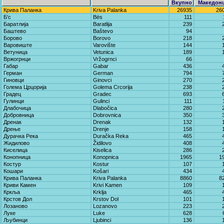
Вкупно
Македон
Крива Паланка
Kriva Palanka
26935
26
Б'с
Bës
111
Баратлија
Baratlija
239
Баштево
Baštevo
94
Борово
Borovo
218
Варовиште
Varovište
144
Ветуница
Vetunica
189
Вржогрнци
Vržogrnci
66
Габар
Gabar
436
Герман
German
794
Гиновци
Ginovci
270
Голема Црцорија
Golema Crcorija
238
Градец
Gradec
693
Гулинци
Gulinci
111
Длабочица
Dlabočica
280
Добровница
Dobrovnica
350
Дренак
Drenak
132
Дрење
Drenje
158
Дурачка Река
Duračka Reka
465
Жидилово
Židilovo
408
Киселица
Kiselica
286
Конопница
Konopnica
1965
1
Костур
Kostur
107
Кошари
Košari
434
Крива Паланка
Kriva Palanka
8860
8
Криви Камен
Krivi Kamen
109
Кркља
Krklja
465
Крстов Дол
Krstov Dol
101
Лозаново
Lozanovo
223
Луке
Luke
628
Љубинци
Ljubinci
136