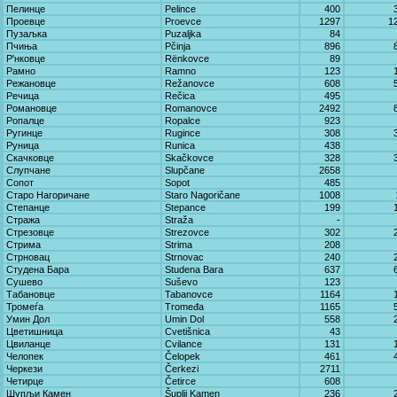
Пелинце
Pelince
400
Проевце
Proevce
1297
1
Пузаљка
Puzaljka
84
Пчиња
Pčinja
896
Р'нковце
Rënkovce
89
Рамно
Ramno
123
Режановце
Režanovce
608
Речица
Rečica
495
Романовце
Romanovce
2492
Ропалце
Ropalce
923
Ругинце
Rugince
308
Руница
Runica
438
Скачковце
Skačkovce
328
Слупчане
Slupčane
2658
Сопот
Sopot
485
Старо Нагоричане
Staro Nagoričane
1008
Степанце
Stepance
199
Стража
Straža
-
Стрезовце
Strezovce
302
Стрима
Strima
208
Стрновац
Strnovac
240
Студена Бара
Studena Bara
637
Сушево
Suševo
123
Табановце
Tabanovce
1164
Тромеѓа
Tromeđa
1165
Умин Дол
Umin Dol
558
Цветишница
Cvetišnica
43
Цвиланце
Cvilance
131
Челопек
Čelopek
461
Черкези
Čerkezi
2711
Четирце
Četirce
608
Шупљи Камен
Šuplji Kamen
236