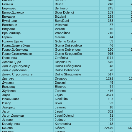
Бачишта
Bačišta
646
Белица
Belica
248
Бериково
Berikovo
245
Бигор Доленци
Bigor Dolenci
189
Брждани
Brždani
239
Букојчани
Bukojčani
168
Велмевци
Velmevci
87
Видрани
Vidrani
45
Вранештица
Vraneštica
710
Гарани
Garani
44
Големо Црско
Golemo Crsko
33
Горна Душегубица
Gorna Dušegubica
46
Горно Добреноец
Gorno Dobrenoec
120
Горно Строгомиште
Gorno Strogomište
915
Грешница
Grešnica
1174
Длапкин Дол
Dlapkin Dol
576
Долна Душегубица
Dolna Dušegubica
48
Долно Добреноец
Dolno Dobrenoec
70
Долно Строгомиште
Dolno Strogomište
517
Другово
Drugovo
1291
1
Дупјани
Dupjani
45
Ехловец
Ehlovec
74
Жубрино
Žubrino
416
Зајас
Zajas
3571
Иванчишта
Ivančišta
157
Извор
Izvor
93
Јаворец
Јavorec
18
Јагол
Јagol
352
Јагол Доленци
Јagol Dolenci
31
Јудово
Јudovo
94
Карабуница
Karabunica
113
Кичево
Kičevo
22479
13