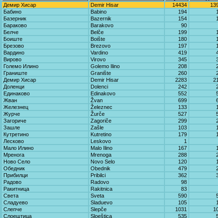
Демир Хисар
Demir Hisar
14434
13
Бабино
Babino
194
Базерник
Bazernik
154
Бараково
Barakovo
90
Белче
Belče
199
Боиште
Boište
180
Брезово
Brezovo
197
Вардино
Vardino
419
Вирово
Virovo
345
Големо Илино
Golemo Ilino
208
Граниште
Granište
260
Демир Хисар
Demir Hisar
2283
2
Доленци
Dolenci
242
Единаково
Edinakovo
552
Жван
Žvan
699
Железнец
Železnec
133
Журче
Žurče
527
Загориче
Zagoriče
299
Зашле
Zašle
103
Кутретино
Kutretino
179
Лесково
Leskovo
1
Мало Илино
Malo Ilino
167
Мренога
Mrenoga
288
Ново Село
Novo Selo
120
Обедник
Obednik
479
Прибилци
Pribilci
362
Радово
Radovo
98
Ракитница
Rakitnica
83
Света
Sveta
590
Сладуево
Sladuevo
105
Слепче
Slepče
1031
1
Слоештица
Sloeštica
535