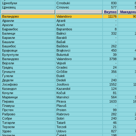
Црнобуки
Crnobuki
830
Црновец
Crnovec
577
Вкупно
Македон
Валандово
Valandovo
11176
9
Ајранли
Ajranli
-
Аразли
Arazli
-
Бајрамбос
Bajrambos
8
Балинци
Balinci
332
Баракли
Barakli
-
Башали
Bašali
-
Башибос
Bašibos
262
Брајковци
Brajkovci
450
Булунтули
Buluntuli
39
Валандово
Valandovo
3798
3
Вејсели
Vejseli
-
Градец
Gradec
24
Грчиште
Grčište
356
Ѓулели
Đuleli
-
Дедели
Dedeli
240
Јосифово
Јosifovo
1552
1
Казандол
Kazandol
124
Кочули
Kočuli
81
Марвинци
Marvinci
564
Пирава
Pirava
1633
1
Плавуш
Plavuš
-
Прстен
Prsten
99
Раброво
Rabrovo
282
Собри
Sobri
240
Татарли
Tatarli
46
Терзели
Terzeli
21
Удово
Udovo
827
Чалакли
Čalakli
198