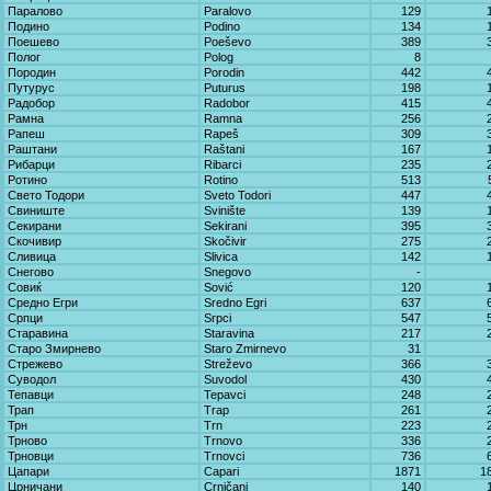
Паралово
Paralovo
129
Подино
Podino
134
Поешево
Poeševo
389
Полог
Polog
8
Породин
Porodin
442
Путурус
Puturus
198
Радобор
Radobor
415
Рамна
Ramna
256
Рапеш
Rapeš
309
Раштани
Raštani
167
Рибарци
Ribarci
235
Ротино
Rotino
513
Свето Тодори
Sveto Todori
447
Свиниште
Svinište
139
Секирани
Sekirani
395
Скочивир
Skočivir
275
Сливица
Slivica
142
Снегово
Snegovo
-
Совиќ
Sović
120
Средно Егри
Sredno Egri
637
Српци
Srpci
547
Старавина
Staravina
217
Старо Змирнево
Staro Zmirnevo
31
Стрежево
Streževo
366
Суводол
Suvodol
430
Тепавци
Tepavci
248
Трап
Trap
261
Трн
Trn
223
Трново
Trnovo
336
Трновци
Trnovci
736
Цапари
Capari
1871
1
Црничани
Crničani
140