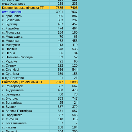
с-ще Хмельове
238
233
Краснопільська сільська ТГ
7585
7406
смт Іванопіль
3021
2937
с. Краснопіль
905
887
с. Безпечна
303
297
с. Бурківці
467
457
с. Жеребки
474
464
с. Лихосілка
184
180
с. Медведиха
70
68
с. Молочки
462
453
с. Мотрунки
113
110
с. Носівки
548
536
с. Певна
36
34
с. Польова Слобідка
53
52
с. Радісне
91
90
с. Степок
122
120
с. Стетківці
556
544
с. Суслівка
159
156
с-ще Поштове
21
21
Райгородоцька сільська ТГ
7047
6898
с. Райгородок
682
667
с. Андріяшівка
480
470
с. Бенедівка
80
78
с. Бистрик
763
747
с. Богданівка
25
24
с. Буряки
387
379
с. Велика П'ятигірка
671
657
с. Гардишівка
557
545
с. Житинці
118
115
с. Костянтинівка
7
7
с. Кустин
188
184
с. Лемеші
204
200