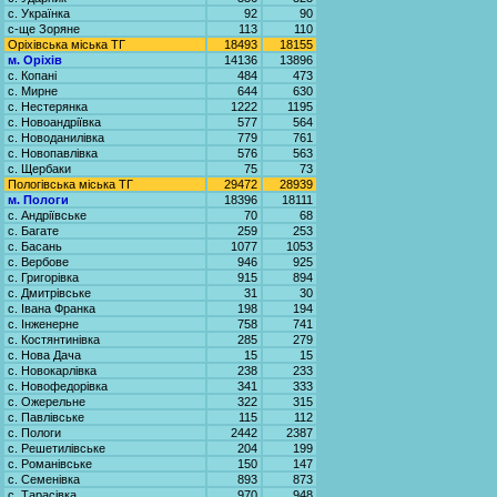
с. Українка
92
90
с-ще Зоряне
113
110
Оріхівська міська ТГ
18493
18155
м. Оріхів
14136
13896
с. Копані
484
473
с. Мирне
644
630
с. Нестерянка
1222
1195
с. Новоандріївка
577
564
с. Новоданилівка
779
761
с. Новопавлівка
576
563
с. Щербаки
75
73
Пологівська міська ТГ
29472
28939
м. Пологи
18396
18111
с. Андріївське
70
68
с. Багате
259
253
с. Басань
1077
1053
с. Вербове
946
925
с. Григорівка
915
894
с. Дмитрівське
31
30
с. Івана Франка
198
194
с. Інженерне
758
741
с. Костянтинівка
285
279
с. Нова Дача
15
15
с. Новокарлівка
238
233
с. Новофедорівка
341
333
с. Ожерельне
322
315
с. Павлівське
115
112
с. Пологи
2442
2387
с. Решетилівське
204
199
с. Романівське
150
147
с. Семенівка
893
873
с. Тарасівка
970
948