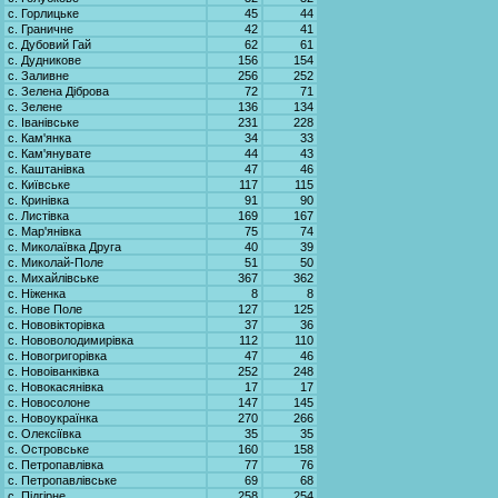
с. Горлицьке
45
44
с. Граничне
42
41
с. Дубовий Гай
62
61
с. Дудникове
156
154
с. Заливне
256
252
с. Зелена Діброва
72
71
с. Зелене
136
134
с. Іванівське
231
228
с. Кам'янка
34
33
с. Кам'янувате
44
43
с. Каштанівка
47
46
с. Київське
117
115
с. Кринівка
91
90
с. Листівка
169
167
с. Мар'янівка
75
74
с. Миколаївка Друга
40
39
с. Миколай-Поле
51
50
с. Михайлівське
367
362
с. Ніженка
8
8
с. Нове Поле
127
125
с. Нововікторівка
37
36
с. Нововолодимирівка
112
110
с. Новогригорівка
47
46
с. Новоіванківка
252
248
с. Новокасянівка
17
17
с. Новосолоне
147
145
с. Новоукраїнка
270
266
с. Олексіївка
35
35
с. Островське
160
158
с. Петропавлівка
77
76
с. Петропавлівське
69
68
с. Підгірне
258
254