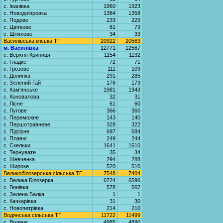
с. Іванівка
1960
1923
с. Новодніпровка
1384
1358
с. Подове
233
229
с. Цвіткове
81
79
с. Шляхове
34
33
Василівська міська ТГ
20922
20563
м. Василівка
12771
12567
с. Верхня Криниця
1154
1132
с. Гладке
72
71
с. Грозове
111
109
с. Долинка
291
285
с. Зелений Гай
176
173
с. Кам'янське
1981
1943
с. Коновалова
32
31
с. Лісне
61
60
с. Лугове
366
360
с. Переможне
143
140
с. Першотравневе
328
322
с. Підгірне
697
684
с. Плавні
249
244
с. Скельки
1641
1610
с. Тернувате
35
34
с. Шевченка
294
288
с. Широке
520
510
Великобілозерська сільська ТГ
7548
7404
с. Велика Білозерка
6724
6596
с. Гюнівка
578
567
с. Зелена Балка
1
1
с. Качкарівка
31
30
с. Новопетрівка
214
210
Водянська сільська ТГ
11722
11499
с. Водяне
4985
4890