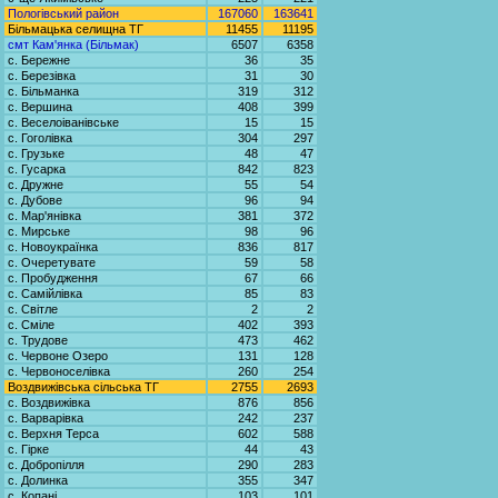
Пологівський район
167060
163641
Більмацька селищна ТГ
11455
11195
смт Кам'янка (Більмак)
6507
6358
с. Бережне
36
35
с. Березівка
31
30
с. Більманка
319
312
с. Вершина
408
399
с. Веселоіванівське
15
15
с. Гоголівка
304
297
с. Грузьке
48
47
с. Гусарка
842
823
с. Дружне
55
54
с. Дубове
96
94
с. Мар'янівка
381
372
с. Мирське
98
96
с. Новоукраїнка
836
817
с. Очеретувате
59
58
с. Пробудження
67
66
с. Самійлівка
85
83
с. Світле
2
2
с. Сміле
402
393
с. Трудове
473
462
с. Червоне Озеро
131
128
с. Червоноселівка
260
254
Воздвижівська сільська ТГ
2755
2693
с. Воздвижівка
876
856
с. Варварівка
242
237
с. Верхня Терса
602
588
с. Гірке
44
43
с. Добропілля
290
283
с. Долинка
355
347
с. Копані
103
101