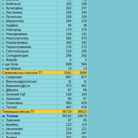
с. Кобильне
102
100
с. Кузнецівка
242
237
с. Листвянка
250
244
с. Луганське
159
155
с. Маринопіль
284
278
с. Надійне
40
39
с. Новгород
174
170
с. Новодворівка
144
141
с. Новозлатопіль
382
373
с. Новомлинівка
350
342
с. Першотравневе
176
172
с. Святотроїцьке
210
205
с. Солодководне
268
262
с. Форойс
5
5
с-ще Азов
608
594
с-ще Мирне
13
13
Смирновська сільська ТГ
3161
3090
с. Смирнове
897
877
с. Верхньодрагунське
11
11
с. Вершина Друга
472
461
с. Діброва
87
85
с. Зелений Гай
168
164
с. Зразкове
89
87
с. Олексіївка
950
929
с. Титове
487
476
Токмацька міська ТГ
36719
36013
м. Токмак
30132
29573
с. Заможне
97
95
с. Іванівка
122
119
с. Ільченкове
124
121
с. Кутузівка
293
287
с. Лугівка
207
202