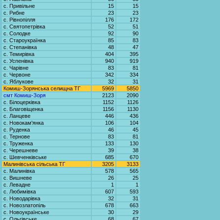
с. Привільне
15
15
с. Рибне
23
23
с. Рівнопілля
176
172
с. Святопетрівка
52
51
с. Солодке
92
90
с. Староукраїнка
85
83
с. Степанівка
48
47
с. Темирівка
404
395
с. Успенівка
940
919
с. Чарівне
83
81
с. Червоне
342
334
с. Яблукове
32
31
Комиш-Зорянська селищна ТГ
5969
5850
смт Комиш-Зоря
2123
2090
с. Білоцерківка
1152
1126
с. Благовіщенка
1156
1130
с. Ланцеве
446
436
с. Новокам'янка
106
104
с. Руденка
46
45
с. Тернове
83
81
с. Труженка
133
130
с. Черешневе
39
38
с. Шевченківське
685
670
Малинівська сільська ТГ
3205
3133
с. Малинівка
578
565
с. Вишневе
26
25
с. Левадне
1
1
с. Любимівка
607
593
с. Новодарівка
32
31
с. Новозлатопіль
678
663
с. Новоукраїнське
30
29
с. Ольгівське
68
67