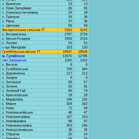
с. Криничне
13
13
с. Нове Запоріжжя
66
65
с. Оленокостянтинівка
29
28
с. Прилуки
39
38
с. Рівне
37
36
с. Цвіткове
59
58
Воскресенська сільська ТГ
5362
5242
с. Воскресенка
2787
2724
с. Кінські Роздори
2369
2316
с. Лозове
53
52
с-ще Магедове
153
150
Гуляйпільська міська ТГ
18937
18506
м. Гуляйполе
13070
12786
смт Залізничне
1092
1052
с. Веселе
8
8
с. Гуляйпільське
700
684
с. Дорожнянка
217
212
с. Загірне
9
9
с. Затишшя
58
57
с. Зелене
93
91
с. Зелений Гай
80
78
с. Красногірське
18
18
с. Марфопіль
196
192
с. Мирне
309
302
с. Нове
71
69
с. Нововасилівське
48
47
с. Новогригорівка
157
153
с. Новоіванівка
99
97
с. Новомиколаївка
303
296
с. Новоуспенівське
36
35
с. Обратне
25
24
с. Павлівка
56
55