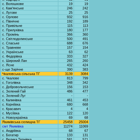
с. Волошкове
19
19
с. Кам'янське
246
242
с. Лугове
25
25
с. Орлове
932
916
с. Північне
192
189
с. Привільне
115
113
с. Прилуківка
180
177
с. Промінь
366
360
с. Світлодолинське
500
491
с. Спаське
688
676
с. Травневе
157
154
с. Українське
63
62
с. Федорівка
333
327
с. Широкий Лан
265
260
с. Ясне
432
424
с-ще Зарічне
390
383
Чкаловська сільська ТГ
3139
3084
с. Чкалове
813
799
с. Гоголівка
348
342
с. Добровольчеське
156
153
с. Зелений Гай
486
477
с. Зелений Луг
-
-
с. Калинівка
461
453
с. Корніївка
680
668
с. Красавич
4
4
с. Мусіївка
122
120
с. Новоукраїнка
69
68
Якимівська селищна ТГ
25458
25004
смт Якимівка
11274
11069
с. Андріївка
68
67
с. Богатир
133
131
с. Велика Тернівка
581
571