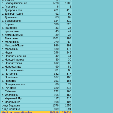
с. Володимирівське
1728
1703
с. Гурського
6
6
с. Дніпрельстан
421
415
с. Дніпрові Хвилі
91
90
с. Долинівка
83
82
с. Зеленопілля
324
319
с. Зоряне
330
325
с. Івангород
33
33
с. Крилівське
43
42
с. Лемешинське
39
38
с. Лукашеве
1201
1184
с. Малишівка
270
266
с. Миколай-Поле
996
982
с. Морозівка
180
177
с. Надія
246
243
с. Нововознесенка
42
41
с. Новодніпровка
30
30
с. Новопетрівка
612
603
с. Новоселище
90
89
с. Петропавлівка
81
80
с. Петропіль
382
377
с. Привільне
107
106
с. Привітне
191
188
с. Придніпровське
80
79
с. Ручаївка
320
316
с. Світанок
272
268
с. Федорівка
165
163
с. Червоний Яр
117
115
с. Яворницьке
108
107
с-ще Відрадне
1376
1356
с-ще Сонячне
599
591
Мелітопольський район
280816
276638