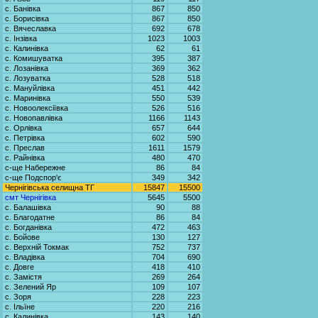
с. Банівка
867
850
с. Борисівка
867
850
с. Вячеславка
692
678
с. Інзівка
1023
1003
с. Калинівка
62
61
с. Комишуватка
395
387
с. Лозанівка
369
362
с. Лозуватка
528
518
с. Мануйлівка
451
442
с. Маринівка
550
539
с. Новоолексіївка
526
516
с. Новопавлівка
1166
1143
с. Орлівка
657
644
с. Петрівка
602
590
с. Преслав
1611
1579
с. Райнівка
480
470
с-ще Набережне
86
84
с-ще Подспор'є
349
342
Чернігівська селищна ТГ
15847
15500
смт Чернігівка
5645
5500
с. Балашівка
90
88
с. Благодатне
86
84
с. Богданівка
472
463
с. Бойове
130
127
с. Верхній Токмак
752
737
с. Владівка
704
690
с. Довге
418
410
с. Замістя
269
264
с. Зелений Яр
109
107
с. Зоря
228
223
с. Ільїне
220
216
с. Калинівка
143
140