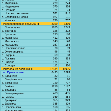
с. Миронівка
279
274
с. Надеждине
370
364
с. Нечкине
24
24
с. Новокостянтинівка
552
542
с. Степанівка Перша
927
911
с. Чкалове
720
707
Плодородненська сільська ТГ
3369
3310
с. Плодородне
1265
1243
с. Братське
328
322
с. Зразкове
193
190
с. Мар'янівка
412
405
с. Миколаївка
143
140
с. Молодіжне
167
164
с. Новомиколаївка
70
69
с. Олександрівка
46
45
с. Підгірне
69
68
с. Показне
390
383
с. Радісне
174
171
с. Солодке
112
110
Приазовська селищна ТГ
12134
11906
смт Приазовське
6423
6295
с. Бабанівка
32
31
с. Білорічанське
71
70
с. Богданівка
720
707
с. Ботієве
1218
1197
с. Вишневе
86
84
с. Володимирівка
463
455
с. Гамівка
359
353
с. Дмитрівка
355
349
с. Добрівка
335
329
с. Новоіванівка
168
165
с. Новопокровка
114
112