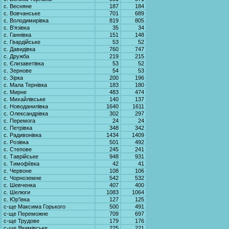
с. Весняне
187
184
с. Вовчанське
701
689
с. Володимирівка
819
805
с. В'язівка
35
34
с. Ганнівка
151
148
с. Гвардійське
53
52
с. Давидівка
760
747
с. Дружба
219
215
с. Єлизаветівка
53
52
с. Зернове
54
53
с. Зірка
200
196
с. Мала Тернівка
183
180
с. Мирне
483
474
с. Михайлівське
140
137
с. Новоданилівка
1640
1611
с. Олександрівка
302
297
с. Перемога
24
24
с. Петрівка
348
342
с. Радивонівка
1434
1409
с. Розівка
501
492
с. Степове
245
241
с. Таврійське
948
931
с. Тимофіївка
42
41
с. Червоне
108
106
с. Чорноземне
542
532
с. Шевченка
407
400
с. Шелюги
1083
1064
с. Юр'ївка
127
125
с-ще Максима Горького
500
491
с-ще Переможне
709
697
с-ще Трудове
179
176
с-ще Якимівське
225
221