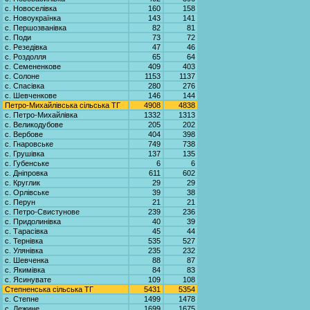
с. Новоселівка
160
158
с. Новоукраїнка
143
141
с. Першозванівка
82
81
с. Поди
73
72
с. Резедівка
47
46
с. Роздолля
65
64
с. Семененкове
409
403
с. Солоне
1153
1137
с. Спасівка
280
276
с. Шевченкове
146
144
Петро-Михайлівська сільська ТГ
4908
4838
с. Петро-Михайлівка
1332
1313
с. Великодубове
205
202
с. Вербове
404
398
с. Гнаровське
749
738
с. Грушівка
137
135
с. Губенське
6
6
с. Дніпровка
611
602
с. Круглик
29
29
с. Орлівське
39
38
с. Перун
21
21
с. Петро-Свистунове
239
236
с. Придолинівка
40
39
с. Тарасівка
45
44
с. Тернівка
535
527
с. Улянівка
235
232
с. Шевченка
88
87
с. Якимівка
84
83
с. Ясинувате
109
108
Степненська сільська ТГ
5431
5354
с. Степне
1499
1478
с. Лежине
1699
1675