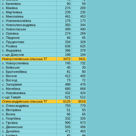
с. Калинівка
60
59
с. Маківка
274
269
с. Мар'янівка
239
235
с. Миколаївка
461
453
с. Новомиколаївка
176
173
с. Новоолександрівка
350
344
с. Новоспаське
499
490
с. Оріхівка
274
269
с. Південне
66
65
с. Прудентове
334
328
с. Розівка
636
625
с. Федорівка
386
379
с-ще Домузли
198
194
Новоуспенівська сільська ТГ
3472
3411
с. Новоуспенівка
745
732
с. Білівське
40
39
с. Братолюбівка
81
80
с. Веселе
412
405
с. Восход
73
72
с. Запоріжжя
488
479
с. Матвіївка
680
668
с. Новоіванівка
432
424
с-ще Таврія
521
512
Олександрівська сільська ТГ
6125
6018
с. Олександрівка
793
779
с. Вікторівка
51
50
с. Волна
66
65
с. Георгіївка
332
326
с. Гірсівка
990
973
с. Дівнинське
505
496
с. Дунаївка
471
463
с. Ігорівка
45
44