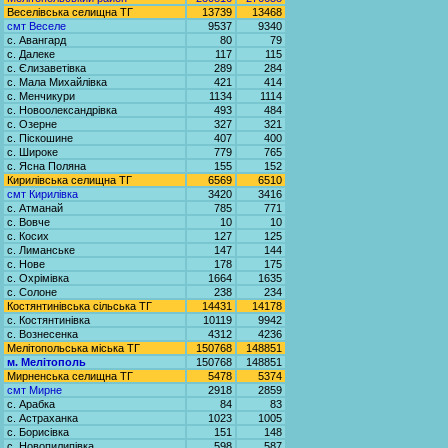
Веселівська селищна ТГ
13739
13468
смт Веселе
9537
9340
с. Авангард
80
79
с. Далеке
117
115
с. Єлизаветівка
289
284
с. Мала Михайлівка
421
414
с. Менчикури
1134
1114
с. Новоолександрівка
493
484
с. Озерне
327
321
с. Піскошине
407
400
с. Широке
779
765
с. Ясна Поляна
155
152
Кирилівська селищна ТГ
6569
6510
смт Кирилівка
3420
3416
с. Атманай
785
771
с. Вовче
10
10
с. Косих
127
125
с. Лиманське
147
144
с. Нове
178
175
с. Охрімівка
1664
1635
с. Солоне
238
234
Костянтинівська сільська ТГ
14431
14178
с. Костянтинівка
10119
9942
с. Вознесенка
4312
4236
Мелітопольська міська ТГ
150768
148851
м. Мелітополь
150768
148851
Мирненська селищна ТГ
5478
5374
смт Мирне
2918
2859
с. Арабка
84
83
с. Астраханка
1023
1005
с. Борисівка
151
148
с. Новопилипівка
598
587