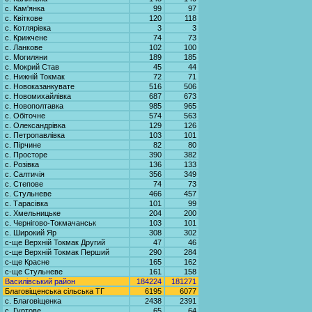
с. Кам'янка
99
97
с. Квіткове
120
118
с. Котлярівка
3
3
с. Крижчене
74
73
с. Ланкове
102
100
с. Могиляни
189
185
с. Мокрий Став
45
44
с. Нижній Токмак
72
71
с. Новоказанкувате
516
506
с. Новомихайлівка
687
673
с. Новополтавка
985
965
с. Обіточне
574
563
с. Олександрівка
129
126
с. Петропавлівка
103
101
с. Пірчине
82
80
с. Просторе
390
382
с. Розівка
136
133
с. Салтичія
356
349
с. Степове
74
73
с. Стульневе
466
457
с. Тарасівка
101
99
с. Хмельницьке
204
200
с. Чернігово-Токмачанськ
103
101
с. Широкий Яр
308
302
с-ще Верхній Токмак Другий
47
46
с-ще Верхній Токмак Перший
290
284
с-ще Красне
165
162
с-ще Стульневе
161
158
Василівський район
184224
181271
Благовіщенська сільська ТГ
6195
6077
с. Благовіщенка
2438
2391
с. Гуртове
65
64