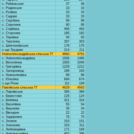
с. Рибальське
37
36
с. Родинське
10
10
с. Розівка
33
33
с. Садове
33
33
с. Сергіївка
99
98
с. Сорочине
90
89
с. Софіївка
456
450
с. Сторчове
185
182
с. Тернівка
94
93
с. Терсянка
307
303
с. Шевченківське
178
175
с-ще Трудове
214
211
Новоолександрівська сільська ТГ
4860
4791
с. Новоолександрівка
1506
1485
с. Веселянка
1055
1040
с. Григорівка
1229
1212
с. Запорожець
186
183
с. Новооленівка
89
88
с. Юльївка
684
674
с-ще Річне
111
109
Павлівська сільська ТГ
4629
4563
с. Павлівське
395
389
с. Берестове
126
124
с. Біляївка
321
316
с. Василівка
55
54
с. Вишневе
35
34
с. Вівчарне
22
22
с. Задорожнє
76
75
с. Зелене
153
151
с. Значкове
315
311
с. Любомирівка
171
169
с. Нововасилівка
402
396