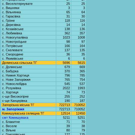
с. Веселотернувате
25
25
с. Вишняки
3
3
с. Вільнянка
65
64
с. Гарасівка
31
30
с. Грізне
118
116
с. Дерезівка
14
14
с. Козаківське
138
136
с. Любимівка
362
357
с. Новогупалівка
1023
1008
с. Новотроїцьке
98
97
с. Петрівське
166
164
с. Скелювате
137
135
с. Смородине
36
35
с. Якимівське
6
6
Долинська сільська ТГ
5696
5615
с. Долинське
679
669
с. Бабурка
370
365
с. Нижня Хортиця
796
785
с. Нове Запоріжжя
765
754
с. Новослобідка
545
537
с. Розумівка
2022
1993
с. Хортиця
74
73
с-ще Високогірне
255
252
с-ще Канцерівка
190
187
Запорізька міська ТГ
722713
710052
м. Запоріжжя
722713
710052
Комишуваська селищна ТГ
12514
12450
смт Комишуваха
5211
5251
с. Блакитне
71
70
с. Веселе
39
38
с. Вільне
80
79
с. Григорівське
127
125