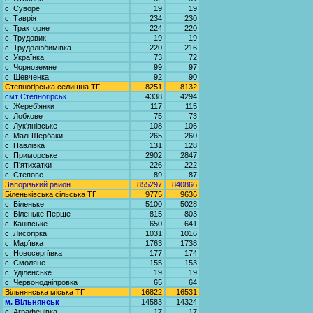
с. Суворе
19
19
с. Таврія
234
230
с. Тракторне
224
220
с. Трудовик
19
19
с. Трудолюбимівка
220
216
с. Українка
73
72
с. Чорноземне
99
97
с. Шевченка
92
90
Степногірська селищна ТГ
8251
8132
смт Степногірськ
4338
4294
с. Жереб'янки
117
115
с. Лобкове
75
73
с. Лук'янівське
108
106
с. Малі Щербаки
265
260
с. Павлівка
131
128
с. Приморське
2902
2847
с. П'ятихатки
226
222
с. Степове
89
87
Запорізький район
855297
840866
Біленьківська сільська ТГ
9775
9636
с. Біленьке
5100
5028
с. Біленьке Перше
815
803
с. Канівське
650
641
с. Лисогірка
1031
1016
с. Мар'ївка
1763
1738
с. Новосергіївка
177
174
с. Смоляне
155
153
с. Уділенське
19
19
с. Червонодніпровка
65
64
Вільнянська міська ТГ
16822
16531
м. Вільнянськ
14583
14324
с. Аграфенівка
17
17