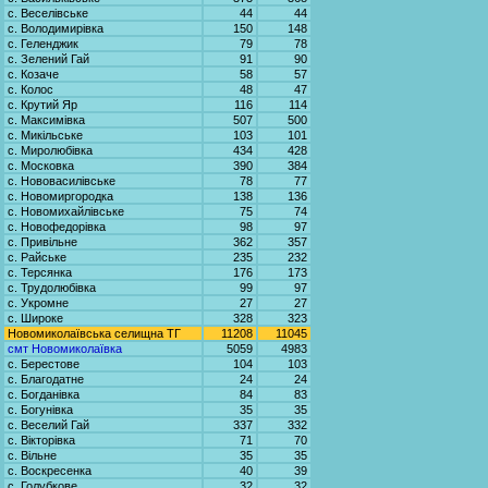
с. Веселівське
44
44
с. Володимирівка
150
148
с. Геленджик
79
78
с. Зелений Гай
91
90
с. Козаче
58
57
с. Колос
48
47
с. Крутий Яр
116
114
с. Максимівка
507
500
с. Микільське
103
101
с. Миролюбівка
434
428
с. Московка
390
384
с. Нововасилівське
78
77
с. Новомиргородка
138
136
с. Новомихайлівське
75
74
с. Новофедорівка
98
97
с. Привільне
362
357
с. Райське
235
232
с. Терсянка
176
173
с. Трудолюбівка
99
97
с. Укромне
27
27
с. Широке
328
323
Новомиколаївська селищна ТГ
11208
11045
смт Новомиколаївка
5059
4983
с. Берестове
104
103
с. Благодатне
24
24
с. Богданівка
84
83
с. Богунівка
35
35
с. Веселий Гай
337
332
с. Вікторівка
71
70
с. Вільне
35
35
с. Воскресенка
40
39
с. Голубкове
32
32