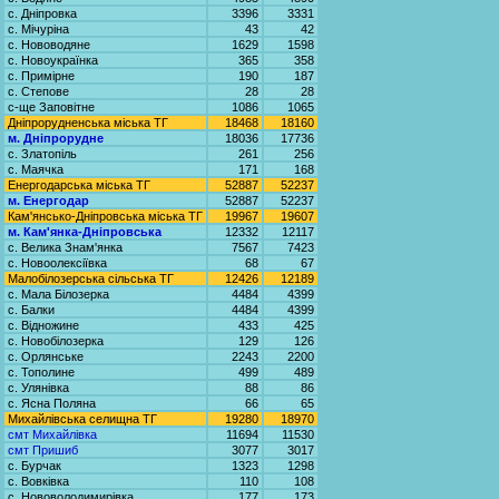
с. Дніпровка
3396
3331
с. Мічуріна
43
42
с. Нововодяне
1629
1598
с. Новоукраїнка
365
358
с. Примірне
190
187
с. Степове
28
28
с-ще Заповітне
1086
1065
Дніпрорудненська міська ТГ
18468
18160
м. Дніпрорудне
18036
17736
с. Златопіль
261
256
с. Маячка
171
168
Енергодарська міська ТГ
52887
52237
м. Енергодар
52887
52237
Кам'янсько-Дніпровська міська ТГ
19967
19607
м. Кам'янка-Дніпровська
12332
12117
с. Велика Знам'янка
7567
7423
с. Новоолексіївка
68
67
Малобілозерська сільська ТГ
12426
12189
с. Мала Білозерка
4484
4399
с. Балки
4484
4399
с. Відножине
433
425
с. Новобілозерка
129
126
с. Орлянське
2243
2200
с. Тополине
499
489
с. Улянівка
88
86
с. Ясна Поляна
66
65
Михайлівська селищна ТГ
19280
18970
смт Михайлівка
11694
11530
смт Пришиб
3077
3017
с. Бурчак
1323
1298
с. Вовківка
110
108
с. Нововолодимирівка
177
173