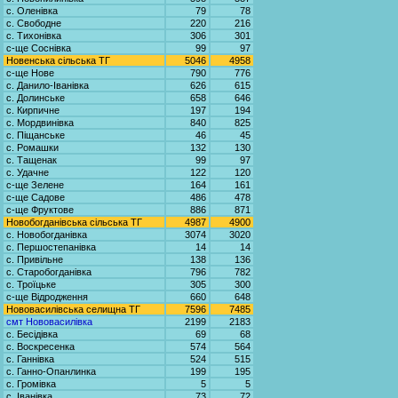
с. Оленівка
79
78
с. Свободне
220
216
с. Тихонівка
306
301
с-ще Соснівка
99
97
Новенська сільська ТГ
5046
4958
с-ще Нове
790
776
с. Данило-Іванівка
626
615
с. Долинське
658
646
с. Кирпичне
197
194
с. Мордвинівка
840
825
с. Піщанське
46
45
с. Ромашки
132
130
с. Тащенак
99
97
с. Удачне
122
120
с-ще Зелене
164
161
с-ще Садове
486
478
с-ще Фруктове
886
871
Новобогданівська сільська ТГ
4987
4900
с. Новобогданівка
3074
3020
с. Першостепанівка
14
14
с. Привільне
138
136
с. Старобогданівка
796
782
с. Троїцьке
305
300
с-ще Відродження
660
648
Нововасилівська селищна ТГ
7596
7485
смт Нововасилівка
2199
2183
с. Бесідівка
69
68
с. Воскресенка
574
564
с. Ганнівка
524
515
с. Ганно-Опанлинка
199
195
с. Громівка
5
5
с. Іванівка
73
72