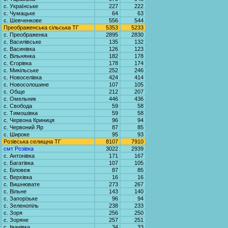
с. Українське
227
222
с. Чумацьке
64
63
с. Шевченкове
556
544
Преображенська сільська ТГ
5353
5233
с. Преображенка
2895
2830
с. Василівське
135
132
с. Васинівка
126
123
с. Вільнянка
182
178
с. Єгорівка
178
174
с. Микільське
252
246
с. Новоселівка
424
414
с. Новосолошине
107
105
с. Обще
212
207
с. Омельник
446
436
с. Свобода
59
58
с. Тимошівка
59
58
с. Червона Криниця
96
94
с. Червоний Яр
87
85
с. Широке
95
93
Розівська селищна ТГ
8107
7910
смт Розівка
3022
2939
с. Антонівка
171
167
с. Багатівка
107
105
с. Біловеж
87
85
с. Верхівка
16
16
с. Вишнювате
273
267
с. Вільне
143
140
с. Запорізьке
96
94
с. Зеленопіль
238
233
с. Зоря
256
250
с. Зоряне
257
251
с. Іванівка
34
33