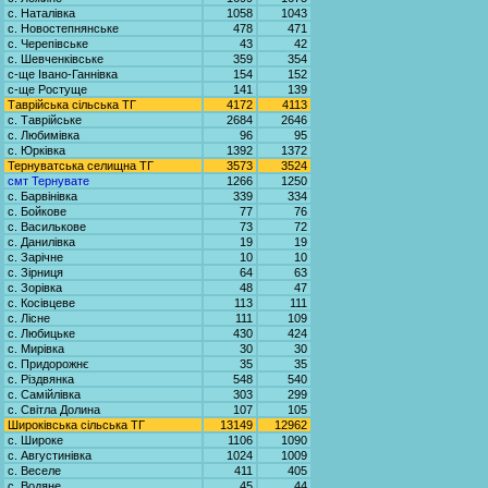
с. Наталівка
1058
1043
с. Новостепнянське
478
471
с. Черепівське
43
42
с. Шевченківське
359
354
с-ще Івано-Ганнівка
154
152
с-ще Ростуще
141
139
Таврійська сільська ТГ
4172
4113
с. Таврійське
2684
2646
с. Любимівка
96
95
с. Юрківка
1392
1372
Тернуватська селищна ТГ
3573
3524
смт Тернувате
1266
1250
с. Барвінівка
339
334
с. Бойкове
77
76
с. Василькове
73
72
с. Данилівка
19
19
с. Зарічне
10
10
с. Зірниця
64
63
с. Зорівка
48
47
с. Косівцеве
113
111
с. Лісне
111
109
с. Любицьке
430
424
с. Мирівка
30
30
с. Придорожнє
35
35
с. Різдвянка
548
540
с. Самійлівка
303
299
с. Світла Долина
107
105
Широківська сільська ТГ
13149
12962
с. Широке
1106
1090
с. Августинівка
1024
1009
с. Веселе
411
405
с. Водяне
45
44