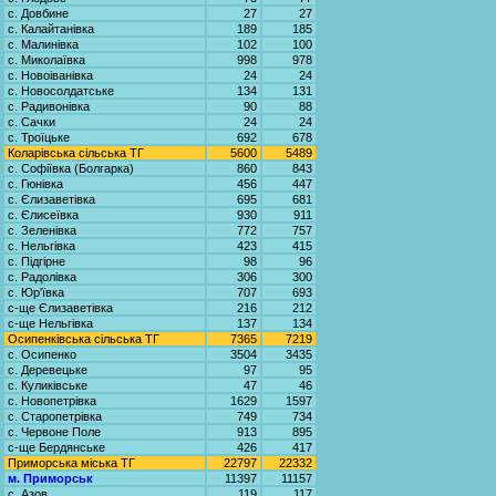
с. Довбине
27
27
с. Калайтанівка
189
185
с. Малинівка
102
100
с. Миколаївка
998
978
с. Новоіванівка
24
24
с. Новосолдатське
134
131
с. Радивонівка
90
88
с. Сачки
24
24
с. Троїцьке
692
678
Коларівська сільська ТГ
5600
5489
с. Софіївка (Болгарка)
860
843
с. Гюнівка
456
447
с. Єлизаветівка
695
681
с. Єлисеївка
930
911
с. Зеленівка
772
757
с. Нельгівка
423
415
с. Підгірне
98
96
с. Радолівка
306
300
с. Юр'ївка
707
693
с-ще Єлизаветівка
216
212
с-ще Нельгівка
137
134
Осипенківська сільська ТГ
7365
7219
с. Осипенко
3504
3435
с. Деревецьке
97
95
с. Куликівське
47
46
с. Новопетрівка
1629
1597
с. Старопетрівка
749
734
с. Червоне Поле
913
895
с-ще Бердянське
426
417
Приморська міська ТГ
22797
22332
м. Приморськ
11397
11157
с. Азов
119
117