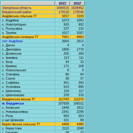
2021'
2022'
Запорізька область
1666515
1638462
Бердянський район
179118
176046
Андрівська сільська ТГ
3257
3193
с. Андрівка
1073
1052
с. Новотроїцьке
920
902
с. Полоузівка
237
232
с. Трояни
1027
1007
Андріївська селищна ТГ
7001
6863
смт Андріївка
2664
2612
с. Дахно
4
4
с. Дмитрівка
1806
1770
с. Долинське
255
250
с. Іванівка
113
111
с. Коза
34
33
с. Кримка
171
168
с. Новосільське
9
9
с. Оленівка
96
94
с. Сахно
38
37
с. Софіївка
401
393
с. Успенівка
913
895
с. Шевченка
119
117
с. Шевченкове
378
370
Бердянська міська ТГ
112783
111070
м. Бердянськ
107928
106311
с. Азовське
1849
1812
с. Нововасилівка
2341
2295
с. Роза
564
553
с-ще Шовкове
101
99
Берестівська сільська ТГ
4468
4380
с. Берестове
2110
2068
с. Глодове
78
77