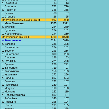
с. Охотниче
13
13
с. Полтавка
732
716
с. Приютне
346
338
с. Ремівка
68
67
с. Степове
26
25
Малотокмачанська сільська ТГ
2997
2930
с. Мала Токмачка
2375
2321
с. Білогір'я
244
239
с. Лугівське
134
131
с. Новопокровка
244
239
Молочанська міська ТГ
11790
11540
м. Молочанськ
6224
6099
с. Балкове
336
328
с. Благодатне
134
131
с. Веселе
293
286
с. Виноградне
300
293
с. Гришине
136
133
с. Грушівка
274
268
с. Долина
226
221
с. Запоріжжя
719
703
с. Козолугівка
156
153
с. Курошани
272
266
с. Лагідне
607
593
с. Левадне
171
167
с. Любимівка
130
127
с. Могутнє
110
108
с. Мостове
122
119
с. Новомиколаївка
502
491
с. Рибалівка
140
137
с. Розкішне
198
194
с. Світле
199
195
с. Ударник
336
328