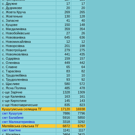
с. Дружне
17
17
с. Дудникове
20
20
с. Жовта Круча
269
265
с. Жовтеньке
130
128
с. Запасне
41
40
с. Кущове
150
148
с. Магдалинівка
359
354
с. Новобойківське
27
26
с. Новоіванівка
645
636
с. Новомихайлівка
12
12
с. Новорозівка
201
198
с. Новотроїцьке
279
275
с. Новояковлівка
441
435
с. Одарівка
159
157
с. Оленівка
449
442
с. Славне
65
64
с. Тарасівка
83
82
с. Трудолюбівка
10
10
с. Трудооленівка
93
92
с. Щасливе
580
572
с. Ясна Поляна
485
478
с-ще Зарічне
1328
1309
с-ще Калинівка
163
161
с-ще Кирпотине
145
143
с-ще Новотавричеське
835
823
Кушугумська селищна ТГ
17120
16938
смт Кушугум
7886
7796
смт Балабине
5916
5850
смт Малокатеринівка
3318
3292
Матвіївська сільська ТГ
6872
6767
смт Кам'яне
1141
1117
с. Матвіївка
3464
3415