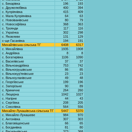
с. Бекарівка
196
193
с. Дружелюбівка
400
394
с. Купріянівка
415
409
с. Мала Купріянівка
64
63
с. Новоіванівське
80
79
с. Новософіївка
368
363
с. Троянди
117
116
с. Українка
302
298
с. Яковлеве
131
129
с-ще Гасанівка
194
191
Михайлівська сільська ТГ
6408
6317
с. Михайлівка
1935
1908
с. Андріївка
8
8
с. Богатирівка
1106
1090
с. Василівське
37
37
с. Вільноандріївка
753
742
с. Вільногрушівське
86
85
с. Вільнокур'янівське
23
23
с. Вільноуланівське
49
48
с. Георгіївське
199
196
с. Запорізьке
90
89
с. Криничне
264
260
с. Люцерна
1042
1027
с. Нагірне
44
43
с. Сергіївка
208
205
с. Соколівка
564
556
Михайло-Лукашівська сільська ТГ
5447
5370
с. Михайло-Лукашеве
984
970
с. Антонівка
307
303
с. Благовіщенське
66
65
с. Богданівка
81
80
с. Васильківське
373
368