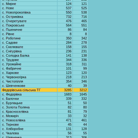
с. Мирне
124
121
с. Нове
537
525
с. Новопрокопівка
550
538
с. Остриківка
732
716
с. Очеретувате
476
465
с. Покровське
564
551
с. Пшеничне
86
84
с. Рівне
8
8
с. Роботине
350
342
с. Садове
284
278
с. Скелювате
158
155
с. Снігурівка
236
231
с. Солодка Балка
141
138
с. Трудове
344
336
с. Урожайне
318
311
с. Фабричне
101
99
с. Харкове
123
120
с. Червоногірка
218
213
с. Чистопілля
354
346
с. Шевченкове
40
39
Федорівська сільська ТГ
3285
3212
с. Федорівка
1683
1645
с. Балочки
339
332
с. Бурлацьке
51
50
с. Золота Поляна
82
80
с. Красноселівка
81
79
с. Межиріч
33
32
с. Новоселівка
471
461
с. Тернове
45
44
с. Хліборобне
131
128
с. Чкалова
56
55
с. Шевченка
313
306