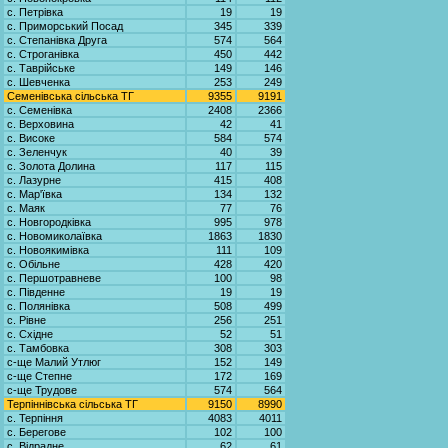
с. Петрівка
19
19
с. Приморський Посад
345
339
с. Степанівка Друга
574
564
с. Строганівка
450
442
с. Таврійське
149
146
с. Шевченка
253
249
Семенівська сільська ТГ
9355
9191
с. Семенівка
2408
2366
с. Верховина
42
41
с. Високе
584
574
с. Зеленчук
40
39
с. Золота Долина
117
115
с. Лазурне
415
408
с. Мар'ївка
134
132
с. Маяк
77
76
с. Новгородківка
995
978
с. Новомиколаївка
1863
1830
с. Новоякимівка
111
109
с. Обільне
428
420
с. Першотравневе
100
98
с. Південне
19
19
с. Полянівка
508
499
с. Рівне
256
251
с. Східне
52
51
с. Тамбовка
308
303
с-ще Малий Утлюг
152
149
с-ще Степне
172
169
с-ще Трудове
574
564
Терпіннівська сільська ТГ
9150
8990
с. Терпіння
4083
4011
с. Берегове
102
100
с. Відрадне
62
61