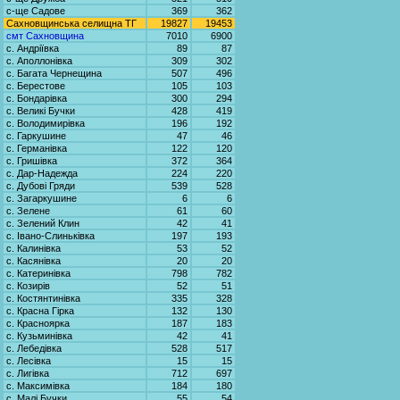
с-ще Садове
369
362
Сахновщинська селищна ТГ
19827
19453
смт Сахновщина
7010
6900
с. Андріївка
89
87
с. Аполлонівка
309
302
с. Багата Чернещина
507
496
с. Берестове
105
103
с. Бондарівка
300
294
с. Великі Бучки
428
419
с. Володимирівка
196
192
с. Гаркушине
47
46
с. Германівка
122
120
с. Гришівка
372
364
с. Дар-Надежда
224
220
с. Дубові Гряди
539
528
с. Загаркушине
6
6
с. Зелене
61
60
с. Зелений Клин
42
41
с. Івано-Слиньківка
197
193
с. Калинівка
53
52
с. Касянівка
20
20
с. Катеринівка
798
782
с. Козирів
52
51
с. Костянтинівка
335
328
с. Красна Гірка
132
130
с. Красноярка
187
183
с. Кузьминівка
42
41
с. Лебедівка
528
517
с. Лесівка
15
15
с. Лигівка
712
697
с. Максимівка
184
180
с. Малі Бучки
55
54