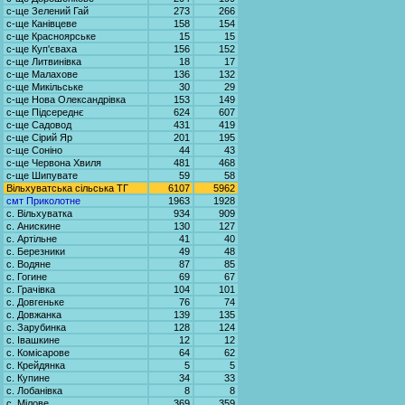
с-ще Зелений Гай
273
266
с-ще Канівцеве
158
154
с-ще Красноярське
15
15
с-ще Куп'єваха
156
152
с-ще Литвинівка
18
17
с-ще Малахове
136
132
с-ще Микільське
30
29
с-ще Нова Олександрівка
153
149
с-ще Підсереднє
624
607
с-ще Садовод
431
419
с-ще Сірий Яр
201
195
с-ще Соніно
44
43
с-ще Червона Хвиля
481
468
с-ще Шипувате
59
58
Вільхуватська сільська ТГ
6107
5962
смт Приколотне
1963
1928
с. Вільхуватка
934
909
с. Анискине
130
127
с. Артільне
41
40
с. Березники
49
48
с. Водяне
87
85
с. Гогине
69
67
с. Грачівка
104
101
с. Довгеньке
76
74
с. Довжанка
139
135
с. Зарубинка
128
124
с. Івашкине
12
12
с. Комісарове
64
62
с. Крейдянка
5
5
с. Купине
34
33
с. Лобанівка
8
8
с. Мілове
369
359