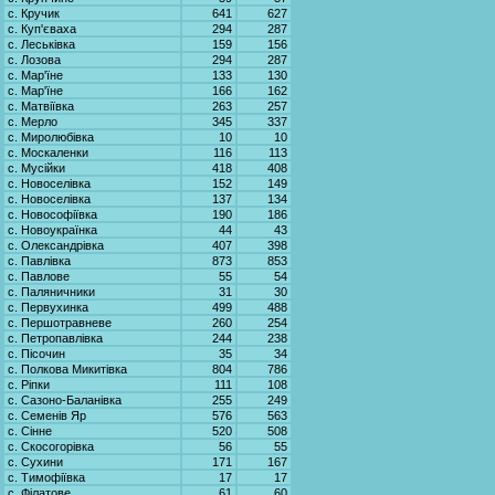
с. Кручик
641
627
с. Куп'єваха
294
287
с. Леськівка
159
156
с. Лозова
294
287
с. Мар'їне
133
130
с. Мар'їне
166
162
с. Матвіївка
263
257
с. Мерло
345
337
с. Миролюбівка
10
10
с. Москаленки
116
113
с. Мусійки
418
408
с. Новоселівка
152
149
с. Новоселівка
137
134
с. Новософіївка
190
186
с. Новоукраїнка
44
43
с. Олександрівка
407
398
с. Павлівка
873
853
с. Павлове
55
54
с. Паляничники
31
30
с. Первухинка
499
488
с. Першотравневе
260
254
с. Петропавлівка
244
238
с. Пісочин
35
34
с. Полкова Микитівка
804
786
с. Ріпки
111
108
с. Сазоно-Баланівка
255
249
с. Семенів Яр
576
563
с. Сінне
520
508
с. Скосогорівка
56
55
с. Сухини
171
167
с. Тимофіївка
17
17
с. Філатове
61
60