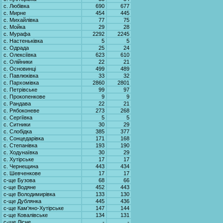
с. Любівка
690
677
с. Мирне
454
445
с. Михайлівка
77
75
с. Мойка
29
28
с. Мурафа
2292
2245
с. Настеньківка
5
5
с. Одрада
25
24
с. Олексіївка
623
610
с. Олійники
22
21
с. Основинці
499
489
с. Павлюківка
33
32
с. Пархомівка
2860
2801
с. Петрівське
99
97
с. Прокопенкове
9
9
с. Рандава
22
21
с. Рябоконеве
273
268
с. Сергіївка
5
5
с. Ситники
30
29
с. Слобідка
385
377
с. Сонцедарівка
171
168
с. Степанівка
193
190
с. Ходунаївка
30
29
с. Хутірське
17
17
с. Чернещина
443
434
с. Шевченкове
17
17
с-ще Бузова
68
66
с-ще Водяне
452
443
с-ще Володимирівка
133
130
с-ще Дублянка
445
436
с-ще Кам'яно-Хутірське
147
144
с-ще Ковалівське
134
131
с-ще Лісне
-
-