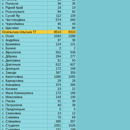
с. Попасне
36
35
с. Рідний Край
19
19
с. Розсохувате
84
82
с. Сухий Яр
112
109
с. Чистоводівка
574
560
с. Чорнобаївка
45
44
с. Щасливе
91
89
Оскільська сільська ТГ
8510
8310
с. Оскіл
2343
2288
с. Андріївка
37
36
с. Бражківка
124
121
с. Букине
2
2
с. Вірнопілля
551
538
с. Діброва
284
277
с. Дмитрівка
51
50
с. Довгеньке
622
607
с. Донецьке
172
168
с. Заводи
367
359
с. Капитолівка
1080
1055
с. Карнаухівка
29
28
с. Комарівка
374
365
с. Копанки
23
22
с. Мала Комишуваха
172
168
с. Миколаївка
144
140
с. Пасіка
31
30
с. Петропілля
40
39
с. Придонецьке
5
5
с. Семенівка
13
12
с. Сніжківка
70
69
с. Співаківка
365
357
с. Студенок
1051
1026
с. Сулигівка
151
148