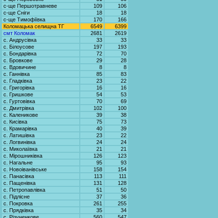
с-ще Першотравневе
109
106
с-ще Сніги
18
18
с-ще Тимофіївка
170
166
Коломацька селищна ТГ
6549
6399
смт Коломак
2681
2619
с. Андрусівка
33
33
с. Білоусове
197
193
с. Бондарівка
72
70
с. Бровкове
29
28
с. Вдовичине
8
8
с. Ганнівка
85
83
с. Гладківка
23
22
с. Григорівка
16
16
с. Гришкове
54
53
с. Гуртовівка
70
69
с. Дмитрівка
102
100
с. Каленикове
39
38
с. Кисівка
75
73
с. Крамарівка
40
39
с. Латишівка
23
22
с. Логвинівка
24
24
с. Миколаївка
21
21
с. Мірошниківка
126
123
с. Нагальне
95
93
с. Новоіванівське
158
154
с. Панасівка
113
111
с. Пащенівка
131
128
с. Петропавлівка
51
50
с. Підлісне
37
36
с. Покровка
261
255
с. Прядківка
35
34
с. Різуненкове
560
547