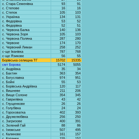
с. Стара Семенівка
93
91
с. Степове
16
16
с. Степок
105
103
с. Українка
134
131
с. Федорівка
53
52
с. Федорівка
52
51
с. Червона Балка
140
136
с. Червона Зоря
105
103
с. Червона Поляна
287
280
с. Червоне
174
170
с. Червоний Лиман
258
252
с-ще Іванівка
787
768
с-ще Язикове
56
55
Борівська селищна ТГ
15702
15335
смт Борова
5174
5055
с. Андріївка
35
34
с. Бахтин
363
354
с. Богуславка
974
951
с. Бойні
55
53
с. Борівська Андріївка
120
117
с. Вишневе
211
206
с. Вище Солоне
354
345
с. Гаврилівка
43
42
с. Глущенкове
26
26
с. Голубівка
24
24
с. Гороховатка
402
393
с. Дружелюбівка
256
250
с. Загризове
400
391
с. Зелений Гай
88
86
с. Ізюмське
507
495
с. Калинове
161
157
с. Копанки
155
152