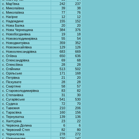
с. Мар'ївка
242
237
с. Миколаївка
39
38
с. Миколаївка
77
76
с. Нагірне
12
12
с. Надеждине
155
152
с. Нова Балка
20
20
с. Нова Чернещина
384
376
с. Новобогданівка
19
18
с. Нововолодимирівка
55
54
с. Новодмитрівка
359
352
с. Новомихайлівка
129
126
с. Новоолександрівка
683
669
с. Огіївка
650
636
с. Олександрівка
69
68
с. Олексіївка
28
28
с. Олійники
513
502
с. Орільське
171
168
с. Петрівка
21
20
с. Піскувате
28
28
с. Скиртяне
58
57
с. Староволодимирівка
83
82
с. Степанівка
31
30
с. Сугарівське
541
530
с. Судиха
72
70
с. Тавежня
210
206
с. Тарасівка
160
156
с. Тернуватка
139
136
с. Халтуріна
23
22
с. Червона Долина
6
6
с. Червоний Степ
82
80
с. Чорнолозка
278
272
с. Шевченкове
150
147