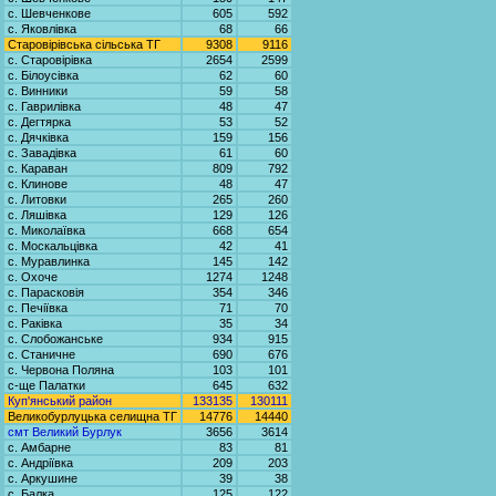
с. Шевченкове
605
592
с. Яковлівка
68
66
Старовірівська сільська ТГ
9308
9116
с. Старовірівка
2654
2599
с. Білоусівка
62
60
с. Винники
59
58
с. Гаврилівка
48
47
с. Дегтярка
53
52
с. Дячківка
159
156
с. Завадівка
61
60
с. Караван
809
792
с. Клинове
48
47
с. Литовки
265
260
с. Ляшівка
129
126
с. Миколаївка
668
654
с. Москальцівка
42
41
с. Муравлинка
145
142
с. Охоче
1274
1248
с. Парасковія
354
346
с. Печіївка
71
70
с. Раківка
35
34
с. Слобожанське
934
915
с. Станичне
690
676
с. Червона Поляна
103
101
с-ще Палатки
645
632
Куп'янський район
133135
130111
Великобурлуцька селищна ТГ
14776
14440
смт Великий Бурлук
3656
3614
с. Амбарне
83
81
с. Андріївка
209
203
с. Аркушине
39
38
с. Балка
125
122