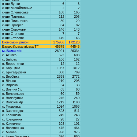
с-ще Лучки
6
6
с-ще Михайлівське
2
2
с-ще Оленівське
168
165
с-ще Павлівка
212
208
с-ще Пильнянка
30
29
с-ще Прогрес
84
82
с-ще Сорокове
146
143
с-ще Степове
7
7
с-ще Степове
149
146
Ізюмський район
175986
172120
Балаклійська міська ТГ
45575
44548
м. Балаклія
26921
26334
с. Асіївка
623
608
с. Байрак
166
162
с. Берестянки
12
12
с. Борщівка
1037
1012
с. Бригадирівка
808
789
с. Вербівка
2839
2772
с. Вільне
210
205
с. Вітрівка
34
33
с. Вовчий Яр
65
63
с. Волвенкове
60
59
с. Волобуївка
246
240
с. Волохів Яр
1219
1190
с. Гусарівка
1094
1068
с. Завгороднє
523
511
с. Калинівка
249
243
с. Крейдянка
28
27
с. Криничне
103
101
с. Лозовенька
475
464
с. Мілова
998
975
с. Нова Гусарівка
676
660