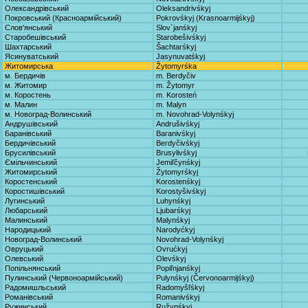
Олександрівський
Oleksandrivśkyj
Покровський (Красноармійський)
Pokrovśkyj (Krasnoarmijśkyj)
Слов'янський
Slov`janśkyj
Старобешівський
Starobešivśkyj
Шахтарський
Šachtarśkyj
Ясинуватський
Jasynuvatśkyj
Житомирська
Žytomyrśka
м. Бердичів
m. Berdyčiv
м. Житомир
m. Žytomyr
м. Коростень
m. Korosteń
м. Малин
m. Malyn
м. Новоград-Волинський
m. Novohrad-Volynśkyj
Андрушівський
Andrušivśkyj
Баранівський
Baranivśkyj
Бердичівський
Berdyčivśkyj
Брусилівський
Brusylivśkyj
Ємільчинський
Jemiľčynśkyj
Житомирський
Žytomyrśkyj
Коростенський
Korostenśkyj
Коростишівський
Korostyšivśkyj
Лугинський
Luhynśkyj
Любарський
Ljubarśkyj
Малинський
Malynśkyj
Народицький
Narodyćkyj
Новоград-Волинський
Novohrad-Volynśkyj
Овруцький
Ovrućkyj
Олевський
Olevśkyj
Попільнянський
Popiľnjanśkyj
Пулинський (Червоноармійський)
Pulynśkyj (Červonoarmijśkyj)
Радомишльський
Radomyšľśkyj
Романівський
Romanivśkyj
Ружинський
Ružynśkyj