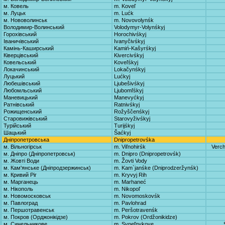
м. Ковель
m. Koveľ
м. Луцьк
m. Lućk
м. Нововолинськ
m. Novovolynśk
Володимир-Волинський
Volodymyr-Volynśkyj
Горохівський
Horochivśkyj
Іваничівський
Ivanyčivśkyj
Камінь-Каширський
Kamiń-Kašyrśkyj
Ківерцівський
Kivercivśkyj
Ковельський
Koveľśkyj
Локачинський
Lokačynśkyj
Луцький
Lućkyj
Любешівський
Ljubešivśkyj
Любомльський
Ljubomľśkyj
Маневицький
Manevyćkyj
Ратнівський
Ratnivśkyj
Рожищенський
Rožyščenśkyj
Старовижівський
Starovyživśkyj
Турійський
Turijśkyj
Шацький
Šaćkyj
Дніпропетровська
Dnipropetrovśka
м. Вільногірськ
m. Viľnohirśk
Verch
м. Дніпро (Дніпропетровськ)
m. Dnipro (Dnipropetrovśk)
м. Жовті Води
m. Žovti Vody
м. Кам'янське (Дніпродзержинськ)
m. Kam`janśke (Dniprodzeržynśk)
м. Кривий Ріг
m. Kryvyj Rih
м. Марганець
m. Marhaneć
м. Нікополь
m. Nikopoľ
м. Новомосковськ
m. Novomoskovśk
м. Павлоград
m. Pavlohrad
м. Першотравенськ
m. Peršotravenśk
м. Покров (Орджонікідзе)
m. Pokrov (Ordžonikidze)
м. Синельникове
m. Syneľnykove