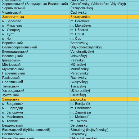
Хорошівський (Володарсько-Волинський)
Chorošivśkyj (Volodarśko-Volynśkyj)
Черняхівський
Černjachivśkyj
Чуднівський
Čudnivśkyj
Закарпатська
Zakarpatśka
м. Берегове
m. Berehove
м. Мукачево
m. Mukačevo
м. Ужгород
m. Užhorod
м. Хуст
m. Chust
м. Чоп
m. Čop
Берегівський
Berehivśkyj
Великоберезнянський
Velykobereznjanśkyj
Виноградівський
Vynohradivśkyj
Воловецький
Volovećkyj
Іршавський
Iršavśkyj
Міжгірський
Mižhirśkyj
Мукачівський
Mukačivśkyj
Перечинський
Perečynśkyj
Рахівський
Rachivśkyj
Свалявський
Svaljavśkyj
Тячівський
Tjačivśkyj
Ужгородський
Užhorodśkyj
Хустський
Chustśkyj
Запорізька
Zaporiźka
м. Бердянськ
m. Berdjanśk
м. Енергодар
m. Enerhodar
м. Запоріжжя
m. Zaporižžja
м. Мелітополь
m. Melitopoľ
м. Токмак
m. Tokmak
Бердянський
Berdjanśkyj
Більмацький (Куйбишевський)
Biľmaćkyj (Kujbyševśkyj)
Василівський
Vasylivśkyj
Великобілозерський
Velykobilozerśkyj