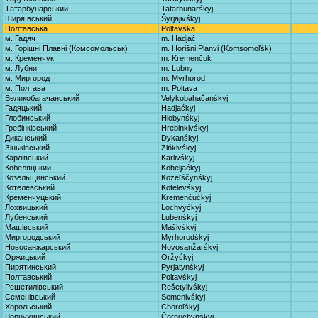
Татарбунарський
Tatarbunarśkyj
Ширяївський
Šyrjajivśkyj
Полтавська
Poltavśka
м. Гадяч
m. Hadjač
м. Горішні Плавні (Комсомольськ)
m. Horišni Planvi (Komsomoľśk)
м. Кременчук
m. Kremenčuk
м. Лубни
m. Lubny
м. Миргород
m. Myrhorod
м. Полтава
m. Poltava
Великобагачанський
Velykobahačanśkyj
Гадяцький
Hadjaćkyj
Глобинський
Hlobynśkyj
Гребінківський
Hrebinkivśkyj
Диканський
Dykanśkyj
Зіньківський
Zińkivśkyj
Карлівський
Karlivśkyj
Кобеляцький
Kobeljaćkyj
Козельщинський
Kozeľščynśkyj
Котелевський
Kotelevśkyj
Кременчуцький
Kremenčućkyj
Лохвицький
Lochvyćkyj
Лубенський
Lubenśkyj
Машівський
Mašivśkyj
Миргородський
Myrhorodśkyj
Новосанжарський
Novosanžarśkyj
Оржицький
Oržyćkyj
Пирятинський
Pyrjatynśkyj
Полтавський
Poltavśkyj
Решетилівський
Rešetylivśkyj
Семенівський
Semenivśkyj
Хорольський
Choroľśkyj
Чорнухинський
Čornuchynśkyj