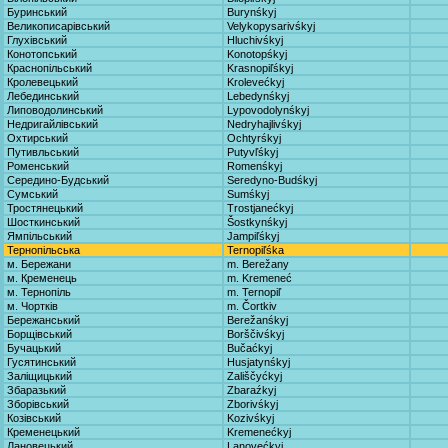
Буринський
Burynśkyj
Великописарівський
Velykopysarivśkyj
Глухівський
Hluchivśkyj
Конотопський
Konotopśkyj
Краснопільський
Krasnopiľśkyj
Кролевецький
Krolevećkyj
Лебединський
Lebedynśkyj
Липоводолинський
Lypovodolynśkyj
Недригайлівський
Nedryhajlivśkyj
Охтирський
Ochtyrśkyj
Путивльський
Putyvľśkyj
Роменський
Romenśkyj
Середино-Будський
Seredyno-Budśkyj
Сумський
Sumśkyj
Тростянецький
Trostjanećkyj
Шосткинський
Šostkynśkyj
Ямпільський
Jampiľśkyj
Тернопільська
Ternopiľśka
м. Бережани
m. Berežany
м. Кременець
m. Kremeneć
м. Тернопіль
m. Ternopiľ
м. Чортків
m. Čortkiv
Бережанський
Berežanśkyj
Борщівський
Borščivśkyj
Бучацький
Bučaćkyj
Гусятинський
Husjatynśkyj
Заліщицький
Zališčyćkyj
Збаразький
Zbaraźkyj
Зборівський
Zborivśkyj
Козівський
Kozivśkyj
Кременецький
Kremenećkyj
Лановецький
Lanovećkyj