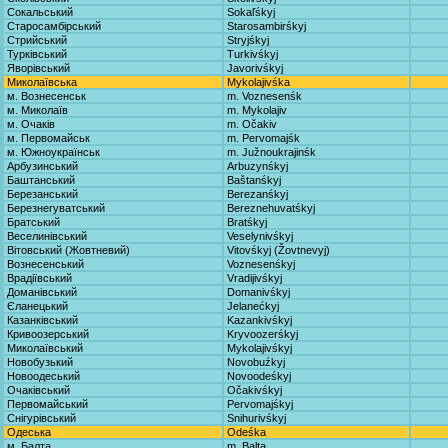
Сокальський
Sokaľśkyj
Старосамбірський
Starosambirśkyj
Стрийський
Stryjśkyj
Турківський
Turkivśkyj
Яворівський
Javorivśkyj
Миколаївська
Mykolajivśka
м. Вознесенськ
m. Voznesenśk
м. Миколаїв
m. Mykolajiv
м. Очаків
m. Očakiv
м. Первомайськ
m. Pervomajśk
м. Южноукраїнськ
m. Južnoukrajinśk
Арбузинський
Arbuzynśkyj
Баштанський
Baštanśkyj
Березанський
Berezanśkyj
Березнегуватський
Bereznehuvatśkyj
Братський
Bratśkyj
Веселинівський
Veselynivśkyj
Вітовський (Жовтневий)
Vitovśkyj (Žovtnevyj)
Вознесенський
Voznesenśkyj
Врадіївський
Vradijivśkyj
Доманівський
Domanivśkyj
Єланецький
Jelanećkyj
Казанківський
Kazankivśkyj
Кривоозерський
Kryvoozerśkyj
Миколаївський
Mykolajivśkyj
Новобузький
Novobuźkyj
Новоодеський
Novoodeśkyj
Очаківський
Očakivśkyj
Первомайський
Pervomajśkyj
Снігурівський
Snihurivśkyj
Одеська
Odeśka
м. Балта
m. Balta