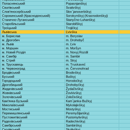
Попаснянський
Popasnjanśkyj
Сватівський
Svativśkyj
Слов'яносербський
Slov`janoserbśkyj
Сорокинський (Краснодонський)
Sorokynśkyj (Krasnodonśkyj)
Станично-Луганський
Stanyčno-Luhanśkyj
Старобільський
Starobiľśkyj
Троїцький
Trojićkyj
Львівська
Ľvivśka
м. Борислав
m. Boryslav
м. Дрогобич
m. Drohobyč
м. Львів
m. Ľviv
м. Моршин
m. Moršyn
м. Новий Розділ
m. Novyj Rozdil
м. Самбір
m. Sambir
м. Стрий
m. Stryj
м. Трускавець
m. Truskaveć
м. Червоноград
m. Červonohrad
Бродівський
Brodivśkyj
Буський
Buśkyj
Городоцький
Horodoćkyj
Дрогобицький
Drohobyćkyj
Жидачівський
Žydačivśkyj
Жовківський
Žovkivśkyj
Золочівський
Zoločivśkyj
Кам'янка-Бузький
Kam`janka-Buźkyj
Миколаївський
Mykolajivśkyj
Мостиський
Mostyśkyj
Перемишлянський
Peremyšljanśkyj
Пустомитівський
Pustomytivśkyj
Радехівський
Radechivśkyj
Самбірський
Sambirśkyj
Сколівський
Skolivśkyj