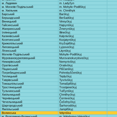
м. Ладижин
m. Ladyžyn
м. Могилів-Подільський
m. Mohyliv-Podiľśkyj
м. Хмільник
m. Chmiľnyk
Барський
Barśkyj
Бершадський
Beršadśkyj
Вінницький
Vinnyćkyj
Гайсинський
Hajsynśkyj
Жмеринський
Žmerynśkyj
Іллінецький
Illinećkyj
Калинівський
Kalynivśkyj
Козятинський
Kozjatynśkyj
Крижопільський
Kryžopiľśkyj
Липовецький
Lypovećkyj
Літинський
Litynśkyj
Могилів-Подільський
Mohyliv-Podiľśkyj
Мурованокуриловецький
Murovanokurylovećkyj
Немирівський
Nemyrivśkyj
Оратівський
Orativśkyj
Піщанський
Piščanśkyj
Погребищенський
Pohrebyščenśkyj
Теплицький
Teplyćkyj
Тиврівський
Tyvrivśkyj
Томашпільський
Tomašpiľśkyj
Тростянецький
Trostjanećkyj
Тульчинський
Tuľčynśkyj
Хмільницький
Chmiľnyćkyj
Чернівецький
Černivećkyj
Чечельницький
Čečeľnyćkyj
Шаргородський
Šarhorodśkyj
Ямпільський
Jampiľśkyj
Волинська
Volynśka
м. Володимир-Волинський
m. Volodymyr-Volynśkyj