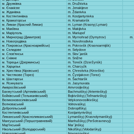
м. Дружківка
m. Družkivka
м. Єнакієве
m. Jenakijeve
м. Жданівка
m. Ždanivka
м. Костянтинівка
m. Kostjantynivka
м. Краматорськ
m. Kramatorśk
м. Лиман (Красний Лиман)
m. Lyman (Krasnyj Lyman)
м. Макіївка
m. Makijivka
м. Маріуполь
m. Mariupoľ
м. Мирноград (Димитров)
m. Myrnohrad (Dymytrov)
m.
м. Новогродівка
m. Novohrodivka
м. Покровськ (Красноармійськ)
m. Pokrovśk (Krasnoarmijśk)
м. Селидове
m. Selydove
м. Слов'янськ
m. Slov`janśk
м. Сніжне
m. Snižne
м. Торецьк (Дзержинськ)
m. Torećk (Dzeržynśk)
м. Харцизьк
m. Charcyźk
м. Хрестівка (Кіровське)
m. Chrestivka (Kirovśke)
м. Чистякове (Торез)
m. Čystjakove (Torez)
м. Шахтарськ
m. Šachtarśk
м. Ясинувата
m. Jasynuvata
Амвросіївський
Amvrosijivśkyj
Бахмутський (Артемівський)
Bachmutśkyj (Artemivśkyj)
Бойківський (Тельманівський)
Bojkivśkkyj (Teľmanivśkyj)
Великоновосілківський
Velykonovosilkivśkyj
Волноваський
Volnovaśkyj
Добропільський
Dobropiľśkyj
Костянтинівський
Kostjantynivśkyj
Лиманський (Краснолиманський)
Lymanśkyj (Krasnolymanśkyj)
Мангушський (Першотравневий)
Manhušśkyj (Peršotravnevyj)
Мар'їнський
Mar`jinśkyj
Нікольський (Володарський)
Nikoľśkyj (Volodarśkyj)
Новоазовський
Novoazovśkyj