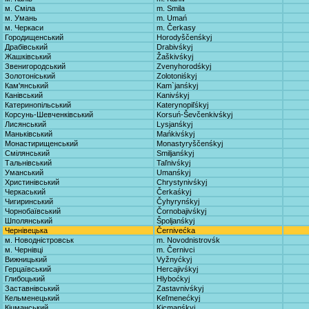
м. Сміла
m. Smila
м. Умань
m. Umań
м. Черкаси
m. Čerkasy
Городищенський
Horodyščenśkyj
Драбівський
Drabivśkyj
Жашківський
Žaškivśkyj
Звенигородський
Zvenyhorodśkyj
Золотоніський
Zolotoniśkyj
Кам'янський
Kam`janśkyj
Канівський
Kanivśkyj
Катеринопільський
Katerynopiľśkyj
Корсунь-Шевченківський
Korsuń-Ševčenkivśkyj
Лисянський
Lysjanśkyj
Маньківський
Mańkivśkyj
Монастирищенський
Monastyryščenśkyj
Смілянський
Smiljanśkyj
Тальнівський
Taľnivśkyj
Уманський
Umanśkyj
Христинівський
Chrystynivśkyj
Черкаський
Čerkaśkyj
Чигиринський
Čyhyrynśkyj
Чорнобаївський
Čornobajivśkyj
Шполянський
Špoljanśkyj
Чернівецька
Černivećka
м. Новодністровськ
m. Novodnistrovśk
м. Чернівці
m. Černivci
Вижницький
Vyžnyćkyj
Герцаївський
Hercajivśkyj
Глибоцький
Hlyboćkyj
Заставнівський
Zastavnivśkyj
Кельменецький
Keľmenećkyj
Кіцманський
Kicmanśkyj