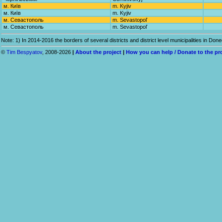
м. Київ
m. Kyjiv
м. Київ
m. Kyjiv
м. Севастополь
m. Sevastopoľ
м. Севастополь
m. Sevastopoľ
Note: 1) In 2014-2016 the borders of several districts and district level municipalities in 
©
Tim Bespyatov
, 2008-2026
|
About the project
|
How you can help / Donate to the pr