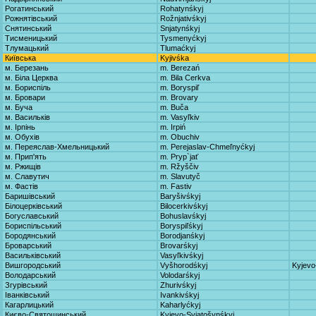
Рогатинський
Rohatynśkyj
Рожнятівський
Rožnjativśkyj
Снятинський
Snjatynśkyj
Тисменицький
Tysmenyćkyj
Тлумацький
Tlumaćkyj
Київська
Kyjivśka
м. Березань
m. Berezań
м. Біла Церква
m. Bila Cerkva
м. Бориспіль
m. Boryspiľ
м. Бровари
m. Brovary
м. Буча
m. Buča
м. Васильків
m. Vasyľkiv
м. Ірпінь
m. Irpiń
м. Обухів
m. Obuchiv
м. Переяслав-Хмельницький
m. Perejaslav-Chmeľnyćkyj
м. Прип'ять
m. Pryp`jať
м. Ржищів
m. Ržyščiv
м. Славутич
m. Slavutyč
м. Фастів
m. Fastiv
Баришівський
Baryšivśkyj
Білоцерківський
Bilocerkivśkyj
Богуславський
Bohuslavśkyj
Бориспільський
Boryspiľśkyj
Бородянський
Borodjanśkyj
Броварський
Brovarśkyj
Васильківський
Vasyľkivśkyj
Вишгородський
Vyšhorodśkyj
Kyjevo
Володарський
Volodarśkyj
Згурівський
Zhurivśkyj
Іванківський
Ivankivśkyj
Кагарлицький
Kaharlyćkyj
Києво-Святошинський
Kyjevo-Svjatošynśkyj