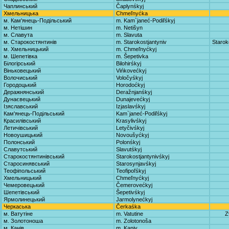
Чаплинський
Čaplynśkyj
Хмельницька
Chmeľnyćka
м. Кам'янець-Подільський
m. Kam`janeć-Podiľśkyj
м. Нетішин
m. Netišyn
м. Славута
m. Slavuta
м. Старокостянтинів
m. Starokostjantyniv
Starok
м. Хмельницький
m. Chmeľnyćkyj
м. Шепетівка
m. Šepetivka
Білогірський
Bilohirśkyj
Віньковецький
Vińkovećkyj
Волочиський
Voločyśkyj
Городоцький
Horodoćkyj
Деражнянський
Deražnjanśkyj
Дунаєвецький
Dunajevećkyj
Ізяславський
Izjaslavśkyj
Кам'янець-Подільський
Kam`janeć-Podiľśkyj
Красилівський
Krasylivśkyj
Летичівський
Letyčivśkyj
Новоушицький
Novoušyćkyj
Полонський
Polonśkyj
Славутський
Slavutśkyj
Старокостянтинівський
Starokostjantynivśkyj
Старосинявський
Starosynjavśkyj
Теофіпольський
Teofipoľśkyj
Хмельницький
Chmeľnyćkyj
Чемеровецький
Čemerovećkyj
Шепетівський
Šepetivśkyj
Ярмолинецький
Jarmolynećkyj
Черкаська
Čerkaśka
м. Ватутіне
m. Vatutine
Z
м. Золотоноша
m. Zolotonoša
м. Канів
m. Kaniv