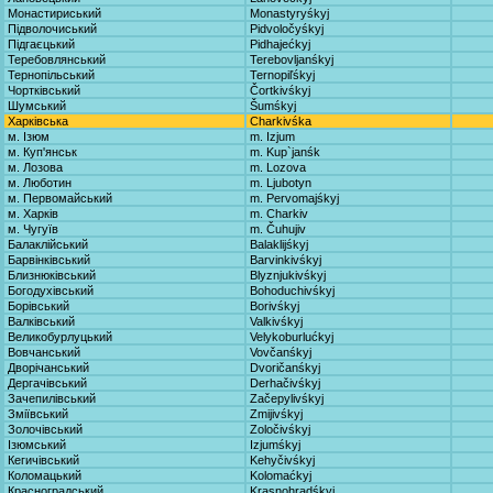
Монастириський
Monastyryśkyj
Підволочиський
Pidvoločyśkyj
Підгаєцький
Pidhajećkyj
Теребовлянський
Terebovljanśkyj
Тернопільський
Ternopiľśkyj
Чортківський
Čortkivśkyj
Шумський
Šumśkyj
Харківська
Charkivśka
м. Ізюм
m. Izjum
м. Куп'янськ
m. Kup`janśk
м. Лозова
m. Lozova
м. Люботин
m. Ljubotyn
м. Первомайський
m. Pervomajśkyj
м. Харків
m. Charkiv
м. Чугуїв
m. Čuhujiv
Балаклійський
Balaklijśkyj
Барвінківський
Barvinkivśkyj
Близнюківський
Blyznjukivśkyj
Богодухівський
Bohoduchivśkyj
Борівський
Borivśkyj
Валківський
Valkivśkyj
Великобурлуцький
Velykoburlućkyj
Вовчанський
Vovčanśkyj
Дворічанський
Dvoričanśkyj
Дергачівський
Derhačivśkyj
Зачепилівський
Začepylivśkyj
Зміївський
Zmijivśkyj
Золочівський
Zoločivśkyj
Ізюмський
Izjumśkyj
Кегичівський
Kehyčivśkyj
Коломацький
Kolomaćkyj
Красноградський
Krasnohradśkyj