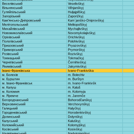
Веселівський
Veselivśkyj
Вільнянський
Viľnjanśkyj
Гуляйпільський
Huljajpiľśkyj
Запорізький
Zaporiźkyj
Кам'янсько-Дніпровський
Kam`janśko-Dniprovśkyj
Мелітопольський
Melitopoľśkyj
Михайлівський
Mychajlivśkyj
Новомиколаївський
Novomykolajivśkyj
Оріхівський
Orichivśkyj
Пологівський
Polohivśkyj
Приазовський
Pryazovśkyj
Приморський
Prymorśkyj
Розівський
Rozivśkyj
Токмацький
Tokmaćkyj
Чернігівський
Černihivśkyj
Якимівський
Jakymivśkyj
Івано-Франківська
Ivano-Frankivśka
м. Болехів
m. Bolechiv
м. Бурштин
m. Burštyn
м. Івано-Франківськ
m. Ivano-Frankivśk
м. Калуш
m. Kaluš
м. Коломия
m. Kolomyja
м. Яремче
m. Jaremče
Богородчанський
Bohorodčanśkyj
Верховинський
Verchovynśkyj
Галицький
Halyćkyj
Городенківський
Horodenkivśkyj
Долинський
Dolynśkyj
Калуський
Kaluśkyj
Коломийський
Kolomyjśkyj
Косівський
Kosivśkyj
Надвірнянський
Nadvirnjanśkyj