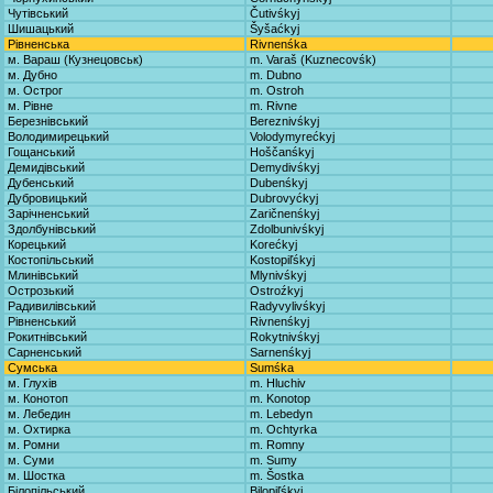
Чутівський
Čutivśkyj
Шишацький
Šyšaćkyj
Рівненська
Rivnenśka
м. Вараш (Кузнецовськ)
m. Varaš (Kuznecovśk)
м. Дубно
m. Dubno
м. Острог
m. Ostroh
м. Рівне
m. Rivne
Березнівський
Bereznivśkyj
Володимирецький
Volodymyrećkyj
Гощанський
Hoščanśkyj
Демидівський
Demydivśkyj
Дубенський
Dubenśkyj
Дубровицький
Dubrovyćkyj
Зарічненський
Zaričnenśkyj
Здолбунівський
Zdolbunivśkyj
Корецький
Korećkyj
Костопільський
Kostopiľśkyj
Млинівський
Mlynivśkyj
Острозький
Ostroźkyj
Радивилівський
Radyvylivśkyj
Рівненський
Rivnenśkyj
Рокитнівський
Rokytnivśkyj
Сарненський
Sarnenśkyj
Сумська
Sumśka
м. Глухів
m. Hluchiv
м. Конотоп
m. Konotop
м. Лебедин
m. Lebedyn
м. Охтирка
m. Ochtyrka
м. Ромни
m. Romny
м. Суми
m. Sumy
м. Шостка
m. Šostka
Білопільський
Bilopiľśkyj