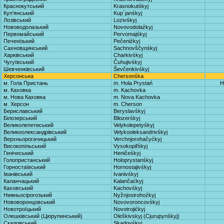
Краснокутський
Krasnokutśkyj
Куп'янський
Kup`janśkyj
Лозівський
Lozivśkyj
Нововодолазький
Novovodolaźkyj
Первомайський
Pervomajśkyj
Печенізький
Pečeniźkyj
Сахновщинський
Sachnovščynśkyj
Харківський
Charkivśkyj
Чугуївський
Čuhujivśkyj
Шевченківський
Ševčenkivśkyj
Херсонська
Chersonśka
м. Гола Пристань
m. Hola Prystań
H
м. Каховка
m. Kachovka
м. Нова Каховка
m. Nova Kachovka
м. Херсон
m. Cherson
Бериславський
Beryslavśkyj
Білозерський
Bilozerśkyj
Великолепетиський
Velykolepetyśkyj
Великоолександрівський
Velykooleksandrivśkyj
Верхньорогачицький
Verchnjorohačyćkyj
Високопільський
Vysokopiľśkyj
Генічеський
Heničeśkyj
Голопристанський
Holoprystanśkyj
Горностаївський
Hornostajivśkyj
Іванівський
Ivanivśkyj
Каланчацький
Kalančaćkyj
Каховський
Kachovśkyj
Нижньосірогозький
Nyžnjosirohoźkyj
Нововоронцовський
Novovoroncovśkyj
Новотроїцький
Novotrojićkyj
Олешківський (Цюрупинський)
Oleškivskyj (Cjurupynśkyj)
Скадовський
Skadovśkyj