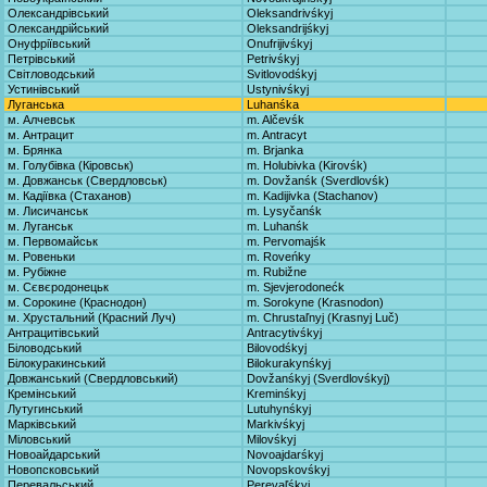
Олександрівський
Oleksandrivśkyj
Олександрійський
Oleksandrijśkyj
Онуфріївський
Onufrijivśkyj
Петрівський
Petrivśkyj
Світловодський
Svitlovodśkyj
Устинівський
Ustynivśkyj
Луганська
Luhanśka
м. Алчевськ
m. Alčevśk
м. Антрацит
m. Antracyt
м. Брянка
m. Brjanka
м. Голубівка (Кіровськ)
m. Holubivka (Kirovśk)
м. Довжанськ (Свердловськ)
m. Dovžanśk (Sverdlovśk)
м. Кадіївка (Стаханов)
m. Kadijivka (Stachanov)
м. Лисичанськ
m. Lysyčanśk
м. Луганськ
m. Luhanśk
м. Первомайськ
m. Pervomajśk
м. Ровеньки
m. Roveńky
м. Рубіжне
m. Rubižne
м. Сєвєродонецьк
m. Sjevjerodonećk
м. Сорокине (Краснодон)
m. Sorokyne (Krasnodon)
м. Хрустальний (Красний Луч)
m. Chrustaľnyj (Krasnyj Luč)
Антрацитівський
Antracytivśkyj
Біловодський
Bilovodśkyj
Білокуракинський
Bilokurakynśkyj
Довжанський (Свердловський)
Dovžanśkyj (Sverdlovśkyj)
Кремінський
Kreminśkyj
Лутугинський
Lutuhynśkyj
Марківський
Markivśkyj
Міловський
Milovśkyj
Новоайдарський
Novoajdarśkyj
Новопсковський
Novopskovśkyj
Перевальський
Perevaľśkyj