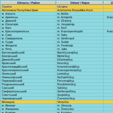
Область / Район
Oblasť / Rajon
1
Україна
Ukrajina
Автономна Республіка Крим
Avtonomna Respublika Krym
м. Алушта
m. Alušta
м. Армянськ
m. Armjanśk
Kras
м. Джанкой
m. Džankoj
м. Євпаторія
m. Jevpatorija
м. Керч
m. Kerč
м. Красноперекопськ
m. Krasnoperekopśk
Kras
м. Саки
m. Saky
м. Сімферополь
m. Simferopoľ
м. Судак
m. Sudak
м. Феодосія
m. Feodosija
м. Ялта
m. Jalta
Бахчисарайський
Bachčysarajśkyj
Білогірський
Bilohirśkyj
Джанкойський
Džankojśkyj
Кіровський
Kirovśkyj
Красногвардійський
Krasnohvardijśkyj
Красноперекопський
Krasnoperekopśkyj
Ленінський
Leninśkyj
Нижньогірський
Nyžnjohirśkyj
Первомайський
Pervomajśkyj
Роздольненський
Rozdoľnenśkyj
Сакський
Sakśkyj
Сімферопольський
Simferopoľśkyj
Совєтський
Sovjetśkyj
Чорноморський
Čornomorśkyj
Вінницька
Vinnyćka
м. Вінниця
m. Vinnycja
м. Жмеринка
m. Žmerynka
м. Козятин
m. Kozjatyn