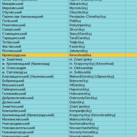
Макарівський
Makarivśkyj
Миронівський
Myronivśkyj
Обухівський
Obuchivśkyj
Переяслав-Хмельницький
Perejaslav-Chmeľnyćkyj
Поліський
Poliśkyj
Рокитнянський
Rokytnjanśkyj
Сквирський
Skvyrśkyj
Ставищенський
Stavyščenśkyj
Таращанський
Taraščanśkyj
Тетіївський
Tetijivśkyj
Фастівський
Fastivśkyj
Яготинський
Jahotynśkyj
Кіровоградська
Kirovohradśka
м. Знам'янка
m. Znam`janka
м. Кропивницький (Кіровоград)
m. Kropyvnyćkyj (Kirovohrad)
м. Олександрія
m. Oleksandrija
м. Світловодськ
m. Svitlovodśk
Благовіщенський (Ульяновський)
Blahoviščenśkyj (Uľjanovśkyj)
Бобринецький
Bobrynećkyj
Вільшанський
Viľšanśkyj
Гайворонський
Hajvoronśkyj
Голованівський
Holovanivśkyj
Добровеличківський
Dobrovelyčkivśkyj
Долинський
Dolynśkyj
Знам'янський
Znam`janśkyj
Компаніївський
Kompanijivśkyj
Кропивницький (Кіровоградський)
Kropyvnyćkyj (Kirovohradśkyj)
Маловисківський
Malovyskivśkyj
Новгородківський
Novhorodkivśkyj
Новоархангельський
Novoarchanheľśkyj
Новомиргородський
Novomyrhorodśkyj
Новоукраїнський
Novoukrajinśkyj