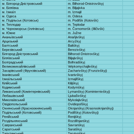
м. Білгород-Дністровський
m. Bilhorod-Dnistrovśkyj
м. Біляївка
m. Biljajivka
м. Ізмаїл
m. Izmajil
м. Одеса
m. Odesa
м. Подільськ (Котовськ)
m. Podiľśk (Kotovśk)
м. Теплодар
m. Teplodar
м. Чорноморськ (Іллічівськ)
m. Čornomorśk (Illičivśk)
м. Южне
m. Južne
Ананьївський
Anańjivśkyj
Арцизький
Arcyźkyj
Балтський
Baltśkyj
Березівський
Berezivśkyj
Білгород-Дністровський
Bilhorod-Dnistrovśkyj
Біляївський
Biljajivśkyj
Болградський
Bolhradśkyj
Великомихайлівський
Velykomychajlivśkyj
Захарівський (Фрунзівський)
Zacharivśkyj (Frunzivśkyj)
Іванівський
Ivanivśkyj
Ізмаїльський
Izmajiľśkyj
Кілійський
Kilijśkyj
Кодимський
Kodymśkyj
Лиманський (Комінтернівський)
Lymanśkyj (Kominternivśkyj)
Любашівський
Ljubašivśkyj
Миколаївський
Mykolajivśkyj
Овідіопольський
Ovidiopoľśkyj
Окнянський (Красноокнянський)
Oknjanśkyj (Krasnooknjanśkyj)
Подільський (Котовський)
Podiľśkyj (Kotovśkyj)
Ренійський
Renijśkyj
Роздільнянський
Rozdiľnjanśkyj
Савранський
Savranśkyj
Саратський
Saratśkyj
Тарутинський
Tarutynśkyj