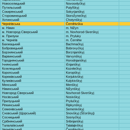
Новоселицький
Novoselyćkyj
Путильський
Putyľśkyj
Сокирянський
Sokyrjanśkyj
Сторожинецький
Storožynećkyj
Хотинський
Chotynśkyj
Чернігівська
Černihivśka
м. Ніжин
m. Nižyn
м. Новгород-Сіверський
m. Novhorod-Siverśkyj
м. Прилуки
m. Pryluky
м. Чернігів
m. Černihiv
Бахмацький
Bachmaćkyj
Бобровицький
Bobrovyćkyj
Борзнянський
Borznjanśkyj
Варвинський
Varvynśkyj
Городнянський
Horodnjanśkyj
Ічнянський
Ičnjanśkyj
Козелецький
Kozelećkyj
Коропський
Koropśkyj
Корюківський
Korjukivśkyj
Куликівський
Kulykivśkyj
Менський
Menśkyj
Ніжинський
Nižynśkyj
Новгород-Сіверський
Novhorod-Siverśkyj
Носівський
Nosivśkyj
Прилуцький
Prylućkyj
Ріпкинський
Ripkynśkyj
Семенівський
Semenivśkyj
Сновський (Щорський)
Snovśkyj (Ščorśkyj)
Сосницький
Sosnyćkyj
Срібнянський
Sribnjanśkyj
Талалаївський
Talalajivśkyj
Чернігівський
Černihivśkyj