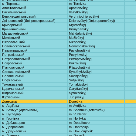
м. Тернівка
m. Ternivka
Апостолівський
Apostolivśkyj
Васильківський
Vasyľkivśkyj
Верхньодніпровський
Verchnjodniprovśkyj
Дніпровський (Дніпропетровський)
Dniprovśkyj (Dnipropetrovśkyj)
Криворізький
Kryvoriźkyj
Криничанський
Krynyčanśkyj
Магдалинівський
Mahdalynivśkyj
Межівський
Meživśkyj
Нікопольський
Nikopoľśkyj
Новомосковський
Novomoskovśkyj
Павлоградський
Pavlohradśkyj
Петриківський
Petrykivśkyj
Петропавлівський
Petropavlivśkyj
Покровський
Pokrovśkyj
П'ятихатський
P`jatychatśkyj
Синельниківський
Syneľnykivśkyj
Солонянський
Solonjanśkyj
Софіївський
Sofijivśkyj
Томаківський
Tomakivśkyj
Царичанський
Caryčanśkyj
Широківський
Šyrokivśkyj
Юр'ївський
Jur`jivśkyj
Донецька
Donećka
м. Авдіївка
m. Avdijivka
м. Бахмут (Артемівськ)
m. Bachmut (Artemivśk)
м. Вугледар
m. Vuhledar
м. Горлівка
m. Horlivka
м. Дебальцеве
m. Debaľceve
м. Добропілля
m. Dobropillja
м. Докучаєвськ
m. Dokučajevśk
м. Донецьк
m. Donećk