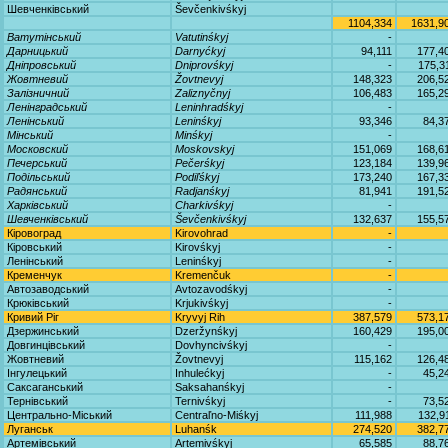
Шевченківський
Ševčenkivśkyj
1104,334
1631,9
Ватутінський
Vatutinśkyj
-
Дарницький
Darnyćkyj
94,111
177,4
Дніпровський
Dniprovśkyj
-
175,3
Жовтневий
Žovtnevyj
148,323
206,5
Залізничний
Zaliznyčnyj
106,483
165,2
Ленінградський
Leninhradśkyj
-
Ленінський
Leninśkyj
93,346
84,3
Мінський
Minśkyj
-
Московский
Moskovskyj
151,069
168,6
Печерський
Pečerśkyj
123,184
139,9
Подільський
Podiľśkyj
173,240
167,3
Радянський
Radjanśkyj
81,941
191,5
Харківський
Charkivśkyj
-
Шевченківський
Ševčenkivśkyj
132,637
155,5
Кіровоград
Kirovohrad
-
Кіровський
Kirovśkyj
-
Ленінський
Leninśkyj
-
Кременчук
Kremenčuk
-
Автозаводський
Avtozavodśkyj
-
Крюківський
Krjukivśkyj
-
Кривий Ріг
Kryvyj Rih
387,579
573,1
Дзержинський
Dzeržynśkyj
160,429
195,0
Довгинцівський
Dovhyncivśkyj
-
Жовтневий
Žovtnevyj
115,162
126,4
Інгулецький
Inhulećkyj
-
45,2
Саксаганський
Saksahanśkyj
-
Тернівський
Ternivśkyj
-
73,5
Центрально-Міський
Centraľno-Miśkyj
111,988
132,9
Луганськ
Luhanśk
274,520
382,7
Артемівський
Artemivśkyj
65,585
88,7