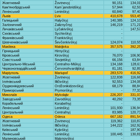
Жовтневий
Žovtnevyj
90,151
134,0
Кам'янобрідський
Kam`janobridśkyj
57,944
62,5
Ленінський
Leninśkyj
60,840
97,4
Львів
Ľviv
410,678
553,4
Галицький
Halyćkyj
140,385
124,1
Залізничний
Zaliznyčnyj
146,219
171,2
Личаківський
Lyčakivśkyj
-
147,5
Сихівський
Sychivśkyj
-
Франківський
Frankivśkyj
-
Шевченківський
Ševčenkivśkyj
124,074
110,5
Макіївка
Makijivka
357,575
392,2
Гірницький
Hirnyćkyj
-
Кіровський
Kirovśkyj
76,070
106,9
Совєтський
Sovjetśkyj
66,156
63,8
Центрально-Міський
Centraľno-Miśkyj
134,168
128,6
Червоногвардійський
Červonohvardijśkyj
81,181
92,8
Маріуполь
Mariupoľ
283,570
416,9
Жовтневий
Žovtnevyj
122,838
116,6
Іллічівський
Illičivśkyj
92,553
134,0
Орджонікідзевський
Ordžonikidzevśkyj
68,179
88,8
Приморський
Prymorśkyj
-
77,3
Миколаїв
Mykolajiv
226,207
331,0
Заводський
Zavodśkyj
40,292
73,3
Корабельний
Korabeľnyj
-
Ленінський
Leninśkyj
101,930
136,9
Центральний
Centraľnyj
83,985
120,7
Одеса
Odesa
667,182
891,5
Жовтневий
Žovtnevyj
119,362
110,8
Іллічівський
Illičivśkyj
144,222
162,9
Київський
Kyjivśkyj
-
187,9
Ленінський
Leninśkyj
100,445
130,8
Малиновський
Malynovśkyj
-