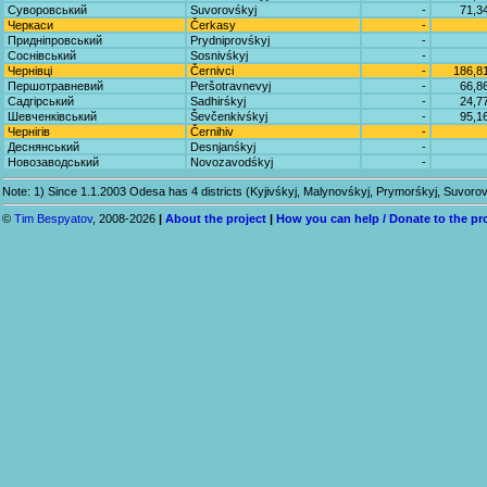
Суворовський
Suvorovśkyj
-
71,3
Черкаси
Čerkasy
-
Придніпровський
Prydniprovśkyj
-
Соснівський
Sosnivśkyj
-
Чернівці
Černivci
-
186,8
Першотравневий
Peršotravnevyj
-
66,8
Садгірський
Sadhirśkyj
-
24,7
Шевченківський
Ševčenkivśkyj
-
95,1
Чернігів
Černihiv
-
Деснянський
Desnjanśkyj
-
Новозаводський
Novozavodśkyj
-
Note: 1) Since 1.1.2003 Odesa has 4 districts (Kyjivśkyj, Malynovśkyj, Prymorśkyj, Suvorovśk
©
Tim Bespyatov
, 2008-2026
|
About the project
|
How you can help / Donate to the pr