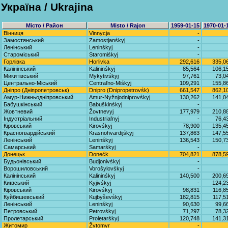
Україна / Ukrajina
Місто / Район
Misto / Rajon
1959-01-15
1970-01-
Вінниця
Vinnycja
-
Замостянський
Zamostjanśkyj
-
Ленінський
Leninśkyj
-
Староміський
Staromiśkyj
-
Горлівка
Horlivka
292,616
335,0
Калінінський
Kalininśkyj
85,564
106,1
Микитівський
Mykytivśkyj
97,761
73,0
Центрально-Міський
Centraľno-Miśkyj
109,291
155,8
Дніпро (Дніпропетровськ)
Dnipro (Dnipropetrovśk)
661,547
862,1
Амур-Нижньодніпровський
Amur-Nyžnjodniprovśkyj
130,262
141,0
Бабушкінський
Babuškinśkyj
-
Жовтневий
Žovtnevyj
177,979
210,8
Індустріальний
Industriaľnyj
-
76,4
Кіровський
Kirovśkyj
78,900
135,4
Красногвардійський
Krasnohvardijśkyj
137,863
147,5
Ленінський
Leninśkyj
136,543
150,7
Самарський
Samarśkyj
-
Донецьк
Donećk
704,821
878,5
Будьонівський
Budjonivśkyj
-
Ворошиловський
Vorošylovśkyj
-
Калінінський
Kalininśkyj
140,500
200,6
Київський
Kyjivśkyj
-
124,2
Кіровський
Kirovśkyj
98,831
116,8
Куйбишевський
Kujbyševśkyj
182,815
117,5
Ленінський
Leninśkyj
90,630
99,6
Петровський
Petrovśkyj
71,297
78,3
Пролетарський
Proletarśkyj
120,748
141,3
Житомир
Žytomyr
-