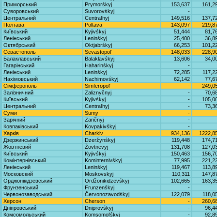
Приморський
Prymorśkyj
153,637
161,2
Суворовський
Suvorovśkyj
-
Центральний
Centraľnyj
149,516
137,7
Полтава
Poltava
143,097
219,8
Київський
Kyjivśkyj
51,444
81,7
Ленінський
Leninśkyj
25,400
36,8
Октябрський
Oktjabrśkyj
66,253
101,2
Севастополь
Sevastopoľ
148,033
228,9
Балаклавський
Balaklavśkyj
13,606
34,0
Гагарінський
Haharinśkyj
-
Ленінський
Leninśkyj
72,285
117,2
Нахімовський
Nachimovśkyj
62,142
77,6
Сімферополь
Simferopoľ
-
249,0
Залізничний
Zaliznyčnyj
-
70,6
Київський
Kyjivśkyj
-
105,0
Центральний
Centraľnyj
-
73,3
Суми
Sumy
-
Зарічний
Zaričnyj
-
Ковпаківський
Kovpakivśkyj
-
Харків
Charkiv
934,136
1222,8
Дзержинський
Dzeržynśkyj
119,448
174,7
Жовтневий
Žovtnevyj
131,708
127,0
Київський
Kyjivśkyj
150,463
156,7
Комінтернівський
Kominternivśkyj
77,995
221,2
Ленінський
Leninśkyj
119,467
113,8
Московский
Moskovskyj
110,311
147,8
Орджонікідзевський
Ordžonikidzevśkyj
102,665
163,3
Фрунзенський
Frunzenśkyj
-
Червонозаводський
Červonozavodśkyj
122,079
118,0
Херсон
Cherson
-
260,6
Дніпровський
Dniprovśkyj
-
96,4
Комсомольський
Komsomoľśkyj
-
92,8