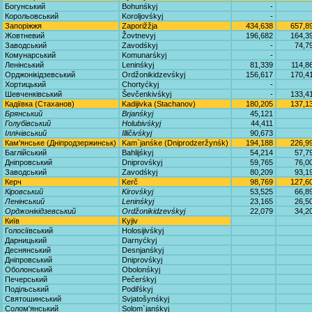
Богунський
Bohunśkyj
-
Корольовський
Koroljovśkyj
-
Запоріжжя
Zaporižžja
434,638
657,8
Жовтневий
Žovtnevyj
196,682
164,3
Заводський
Zavodśkyj
-
74,7
Комунарський
Komunarśkyj
-
Ленінський
Leninśkyj
81,339
114,8
Орджонікідзевський
Ordžonikidzevśkyj
156,617
170,4
Хортицький
Chortyćkyj
-
Шевченківський
Ševčenkivśkyj
-
133,4
Кадіївка (Стаханов)
Kadijivka (Stachanov)
180,205
137,1
Брянський
Brjanśkyj
45,121
Голубівський
Holubivśkyj
44,411
Іллічівський
Illičivśkyj
90,673
Кам'янське (Дніпродзержинськ)
Kam`janśke (Dniprodzeržynśk)
194,188
226,9
Баглійський
Bahlijśkyj
54,214
57,7
Дніпровський
Dniprovśkyj
59,765
76,0
Заводський
Zavodśkyj
80,209
93,1
Керч
Kerč
98,769
127,6
Кіровський
Kirovśkyj
53,525
66,8
Ленінський
Leninśkyj
23,165
26,5
Орджонікідзевський
Ordžonikidzevśkyj
22,079
34,2
Київ
Kyjiv
Голосіївський
Holosijivśkyj
Дарницький
Darnyćkyj
Деснянський
Desnjanśkyj
Дніпровський
Dniprovśkyj
Оболонський
Obolonśkyj
Печерський
Pečerśkyj
Подільський
Podiľśkyj
Святошинський
Svjatošynśkyj
Солом'янський
Solom`janśkyj