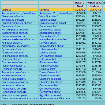
всього
українська
р
Total
Ukrainian
Україна
Ukrajina
48240902
32577468
Автономна Республіка Крим
Avtonomna Respublika Krym
2024056
202761
Вінницька область
Vinnyćka oblasť
1763944
1672324
Волинська область
Volynśka oblasť
1057214
1028271
Дніпропетровська область
Dnipropetrovśka oblasť
3561224
2386087
Донецька область
Donećka oblasť
4825563
1163085
Житомирська область
Žytomyrśka oblasť
1389293
1292386
Закарпатська область
Zakarpatśka oblasť
1254614
1016268
Запорізька область
Zaporiźka oblasť
1926810
967328
Івано-Франківська область
Ivano-Frankivśka oblasť
1406129
1375275
Київська область
Kyjivśka oblasť
1821061
1680322
Кіровоградська область
Kirovohradśka oblasť
1125704
1000610
Луганська область
Luhanśka oblasť
2540191
762402
Львівська область
Ľvivśka oblasť
2605956
2484094
Миколаївська область
Mykolajivśka oblasť
1262899
873898
Одеська область
Odeśka oblasť
2455666
1136571
Полтавська область
Poltavśka oblasť
1621207
1458726
Рівненська область
Rivnenśka oblasť
1171445
1136355
Сумська область
Sumśka oblasť
1296763
1080128
Тернопільська область
Ternopiľśka oblasť
1138500
1119574
Харківська область
Charkivśka oblasť
2895813
1557980
Херсонська область
Chersonśka oblasť
1172689
858336
Хмельницька область
Chmeľnyćka oblasť
1426649
1358720
Черкаська область
Čerkaśka oblasť
1398313
1293342
Чернівецька область
Černivećka oblasť
919028
694468
Чернігівська область
Černihivśka oblasť
1236065
1100674
Київська міська рада
Kyjivśka miśka rada
2566953
1851994
Севастопольська міська рада
Sevastopoľśka miśka rada
377153
25489
Note: 1) The tables show permanent population.