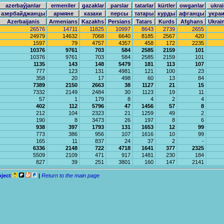
azerbaýjanlar
ermeniler
gazaklar
parslar
tatarlar
kürtler
owganlar
ukrai
азербайджанцы
армяне
казахи
персы
татары
курды
афганцы
укра
Azerbaijanis
Armenians
Kazakhs
Persians
Tatars
Kurds
Afghans
Ukrai
26576
14711
11825
10997
8643
2739
2655
24979
14632
7068
6640
8185
2567
420
1597
79
4757
4357
458
172
2235
10376
9761
703
584
2585
2159
101
10376
9761
703
584
2585
2159
101
1135
143
148
5479
181
113
107
777
123
131
4981
121
100
23
358
20
17
498
60
13
84
7389
2150
2663
38
1127
21
15
7332
2149
2484
30
1123
19
11
57
1
179
8
4
2
4
402
112
5796
47
1456
57
8
212
104
2323
21
1259
49
2
190
8
3473
26
197
8
6
938
397
1793
131
1653
12
99
773
386
956
107
1616
10
99
165
11
837
24
37
2
-
6336
2148
722
4718
1641
377
2325
5509
2109
471
917
1481
230
184
827
39
251
3801
160
147
2141
oject
|
Return to the main page