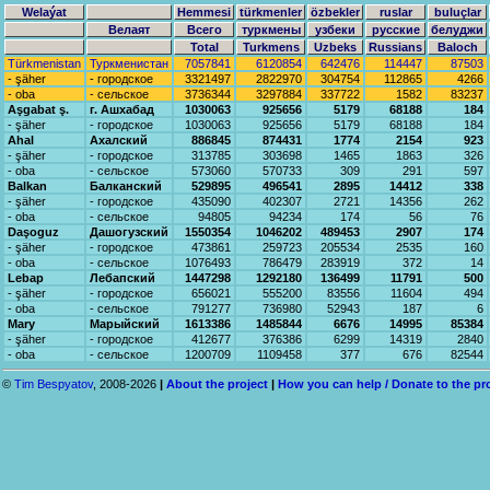
Welaýat
Hemmesi
türkmenler
özbekler
ruslar
buluçlar
Велаят
Всего
туркмены
узбеки
русские
белуджи
Total
Turkmens
Uzbeks
Russians
Baloch
Türkmenistan
Туркменистан
7057841
6120854
642476
114447
87503
- şäher
- городское
3321497
2822970
304754
112865
4266
- oba
- сельское
3736344
3297884
337722
1582
83237
Aşgabat ş.
г. Ашхабад
1030063
925656
5179
68188
184
- şäher
- городское
1030063
925656
5179
68188
184
Ahal
Ахалский
886845
874431
1774
2154
923
- şäher
- городское
313785
303698
1465
1863
326
- oba
- сельское
573060
570733
309
291
597
Balkan
Балканский
529895
496541
2895
14412
338
- şäher
- городское
435090
402307
2721
14356
262
- oba
- сельское
94805
94234
174
56
76
Daşoguz
Дашогузский
1550354
1046202
489453
2907
174
- şäher
- городское
473861
259723
205534
2535
160
- oba
- сельское
1076493
786479
283919
372
14
Lebap
Лебапский
1447298
1292180
136499
11791
500
- şäher
- городское
656021
555200
83556
11604
494
- oba
- сельское
791277
736980
52943
187
6
Mary
Марыйский
1613386
1485844
6676
14995
85384
- şäher
- городское
412677
376386
6299
14319
2840
- oba
- сельское
1200709
1109458
377
676
82544
©
Tim Bespyatov
, 2008-2026
|
About the project
|
How you can help / Donate to the pr