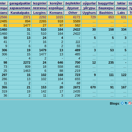
nler
garagalpaklar
lezginler
koreýler
beýlekiler
uýgurlar
başgyrtlar
laklar
tü
инцы
каракалпаки
лезгины
корейцы
другие
уйгуры
башкиры
лакцы
т
nians
Karakalpaks
Lezgins
Koreans
Other
Uyghurs
Bashkirs
Laks
T
2566
2371
2292
1015
6171
729
653
631
2485
894
2265
918
5589
…
…
…
81
1477
27
97
582
…
…
…
1460
31
510
164
2422
30
158
334
1460
31
510
164
2422
…
…
…
50
13
24
4
-
5
5
3
41
7
16
2
111
…
…
…
9
6
8
2
55
…
…
…
306
19
1479
13
489
3
53
5
306
15
1477
13
485
…
…
…
-
4
2
-
4
…
…
…
98
2272
24
646
700
12
235
-
73
809
18
558
481
…
…
…
25
1463
6
88
219
…
…
…
297
15
102
168
723
9
111
122
286
13
102
164
655
…
…
…
11
2
-
4
68
…
…
…
355
21
153
20
1671
670
91
167
319
19
142
17
1435
…
…
…
36
2
11
3
236
…
…
…
Blogs
: