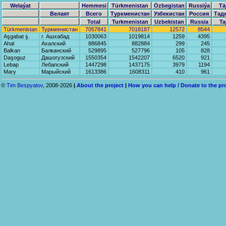
Welaýat
Hemmesi
Türkmenistan
Özbegistan
Russiýa
Tä
Велаят
Всего
Туркменистан
Узбекистан
Россия
Тад
Total
Turkmenistan
Uzbekistan
Russia
Ta
Türkmenistan
Туркменистан
7057841
7018187
12572
8544
Aşgabat ş.
г. Ашхабад
1030063
1019814
1259
4395
Ahal
Ахалский
886845
882884
299
245
Balkan
Балканский
529895
527796
105
828
Daşoguz
Дашогузский
1550354
1542207
6520
921
Lebap
Лебапский
1447298
1437175
3979
1194
Mary
Марыйский
1613386
1608311
410
961
©
Tim Bespyatov
, 2008-2026
|
About the project
|
How you can help / Donate to the pr