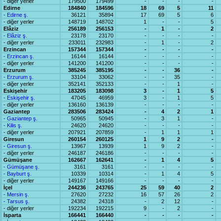
- diğer yerler
179500
179499
-
-
-
-
Edirne
184840
184596
18
69
5
11
- Edirne ş.
36121
35894
17
69
5
6
- diğer yerler
148719
148702
1
-
-
5
Elâziz
256189
256153
-
1
-
2
- Elâziz ş.
23178
23170
-
-
-
-
- diğer yerler
233011
232983
-
1
-
2
Erzincan
157344
157344
-
-
-
-
- Erzincan ş.
16144
16144
-
-
-
-
- diğer yerler
141200
141200
-
-
-
-
Erzurum
385245
385195
-
-
36
-
- Erzurum ş.
33104
33062
-
-
35
-
- diğer yerler
352141
352133
-
-
1
-
Eskişehir
183205
183098
3
-
1
5
- Eskişehir ş.
47045
46959
3
-
1
5
- diğer yerler
136160
136139
-
-
-
-
Gaziantep
283506
283424
-
4
2
1
- Gaziantep ş.
50965
50945
-
3
1
-
- Kilis ş.
24620
24620
-
-
-
-
- diğer yerler
207921
207859
-
1
1
1
Giresun
260154
260125
1
9
2
-
- Giresun ş.
13967
13939
1
9
2
-
- diğer yerler
246187
246186
-
-
-
-
Gümüşane
162667
162641
-
1
4
5
- Gümüşane ş.
3161
3161
-
-
-
-
- Bayburt ş.
10339
10314
-
1
4
5
- diğer yerler
149167
149166
-
-
-
-
İçel
244236
243765
25
59
40
2
- Mersin ş.
27620
27232
16
57
26
2
- Tarsus ş.
24382
24318
-
2
12
-
- diğer yerler
192234
192215
9
-
2
-
İsparta
166441
166440
-
-
-
-