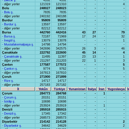
- Bilecik ş.
4102
4102
-
-
-
-
- diğer yerler
121319
121310
-
-
-
4
Bolu
248027
248023
-
-
-
-
- Bolu ş.
7835
7835
-
-
-
-
- diğer yerler
240192
240188
-
-
-
-
Burdur
95809
95809
-
-
-
-
- Burdur ş.
13597
13597
-
-
-
-
- diğer yerler
82212
82212
-
-
-
-
Bursa
442760
442416
43
27
-
79
- Bursa ş.
72187
71969
17
24
-
32
- İnegöl ş.
13079
13078
-
-
-
1
- Mustafakemalpaşa ş.
14798
14794
-
-
-
-
- diğer yerler
342696
342575
26
3
-
46
Çanakkale
222792
222600
45
14
-
4
- Çanakkale ş.
11495
11397
23
13
-
1
- diğer yerler
211297
211203
22
1
-
3
Çankırı
177587
177572
-
-
-
5
- Çankırı ş.
9774
9762
-
-
-
5
- diğer yerler
167813
167810
-
-
-
-
Çoruh
271900
271899
-
-
-
-
- Rize ş.
14717
14717
-
-
-
-
- diğer yerler
257183
257182
-
-
-
-
İl
Yekûn
Türkiye
Yunanistan
İtalya
İran
Yugoslavya
İ
Çorum
284773
284768
-
-
1
-
- Çorum ş.
20151
20151
-
-
-
-
- İskilip ş.
10698
10698
-
-
-
-
- diğer yerler
253924
253919
-
-
1
-
Denizli
285918
285915
-
-
-
-
- Denizli ş.
17345
17342
-
-
-
-
- diğer yerler
268573
268573
-
-
-
-
Diyarbekir
214142
214128
-
-
-
2
- Diyarbekir ş.
34642
34629
-
-
-
2