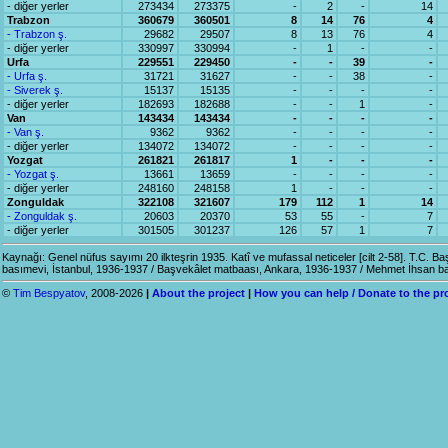
- diğer yerler
273434
273375
-
2
-
14
Trabzon
360679
360501
8
14
76
4
- Trabzon ş.
29682
29507
8
13
76
4
- diğer yerler
330997
330994
-
1
-
-
Urfa
229551
229450
-
-
39
-
- Urfa ş.
31721
31627
-
-
38
-
- Siverek ş.
15137
15135
-
-
-
-
- diğer yerler
182693
182688
-
-
1
-
Van
143434
143434
-
-
-
-
- Van ş.
9362
9362
-
-
-
-
- diğer yerler
134072
134072
-
-
-
-
Yozgat
261821
261817
1
-
-
-
- Yozgat ş.
13661
13659
-
-
-
-
- diğer yerler
248160
248158
1
-
-
-
Zonguldak
322108
321607
179
112
1
14
- Zonguldak ş.
20603
20370
53
55
-
7
- diğer yerler
301505
301237
126
57
1
7
Kaynağı: Genel nüfus sayımı 20 ilkteşrin 1935. Katî ve mufassal neticeler [cilt 2-58]. T.C. Ba
basımevi, İstanbul, 1936-1937 / Başvekâlet matbaası, Ankara, 1936-1937 / Mehmet İhsan b
©
Tim Bespyatov
, 2008-2026
|
About the project
|
How you can help / Donate to the pr