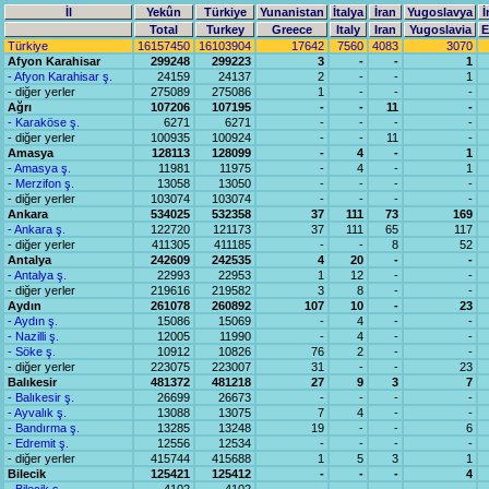
İl
Yekûn
Türkiye
Yunanistan
İtalya
İran
Yugoslavya
İ
Total
Turkey
Greece
Italy
Iran
Yugoslavia
E
Türkiye
16157450
16103904
17642
7560
4083
3070
Afyon Karahisar
299248
299223
3
-
-
1
- Afyon Karahisar ş.
24159
24137
2
-
-
1
- diğer yerler
275089
275086
1
-
-
-
Ağrı
107206
107195
-
-
11
-
- Karaköse ş.
6271
6271
-
-
-
-
- diğer yerler
100935
100924
-
-
11
-
Amasya
128113
128099
-
4
-
1
- Amasya ş.
11981
11975
-
4
-
1
- Merzifon ş.
13058
13050
-
-
-
-
- diğer yerler
103074
103074
-
-
-
-
Ankara
534025
532358
37
111
73
169
- Ankara ş.
122720
121173
37
111
65
117
- diğer yerler
411305
411185
-
-
8
52
Antalya
242609
242535
4
20
-
-
- Antalya ş.
22993
22953
1
12
-
-
- diğer yerler
219616
219582
3
8
-
-
Aydın
261078
260892
107
10
-
23
- Aydın ş.
15086
15069
-
4
-
-
- Nazilli ş.
12005
11990
-
4
-
-
- Söke ş.
10912
10826
76
2
-
-
- diğer yerler
223075
223007
31
-
-
23
Balıkesir
481372
481218
27
9
3
7
- Balıkesir ş.
26699
26673
-
-
-
-
- Ayvalık ş.
13088
13075
7
4
-
-
- Bandırma ş.
13285
13248
19
-
-
6
- Edremit ş.
12556
12534
-
-
-
-
- diğer yerler
415744
415688
1
5
3
1
Bilecik
125421
125412
-
-
-
4