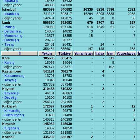
- İsparta ş.
18433
18432
-
-
-
-
- diğer yerler
148008
148008
-
-
-
-
İstanbul
883599
840892
16339
5236
3396
2321
- İstanbul ş.
741148
698817
16294
5208
3388
2285
- diğer yerler
142451
142075
45
28
8
36
İzmir
596850
592082
679
1707
51
327
- İzmir ş.
170959
167136
514
1545
51
175
- Bergama ş.
14837
14832
3
-
-
-
- Menemen ş.
13377
13355
15
-
-
7
- Ödemiş ş.
20732
20727
-
-
-
-
- Tire ş.
20461
20431
-
14
-
7
- diğer yerler
356484
355601
147
148
-
138
İl
Yekûn
Türkiye
Yunanistan
İtalya
İran
Yugoslavya
İ
Kars
305536
305415
-
-
111
-
- Kars ş.
18059
18044
-
-
9
-
- diğer yerler
287477
287371
-
-
102
-
Kastamonu
361191
361179
-
4
-
-
- Kastamonu ş.
13791
13783
-
4
-
-
- Tosya ş.
10048
10048
-
-
-
-
- diğer yerler
337352
337348
-
-
-
-
Kayseri
310458
310322
-
2
-
-
- Kayseri ş.
46181
46063
-
-
-
-
- Develi ş.
10100
10100
-
-
-
-
- diğer yerler
254177
254159
-
2
-
-
Kırklareli
172697
172659
1
-
-
12
- Kırklareli ş.
20891
20878
1
-
-
8
- Lüleburgaz ş.
11493
11488
-
-
-
2
- diğer yerler
140313
140293
-
-
-
2
Kırşehir
145932
145930
-
-
-
-
- Kırşehir ş.
14052
14050
-
-
-
-
- diğer yerler
131880
131880
-
-
-
-
Kocaeli
335292
335197
2
-
-
7