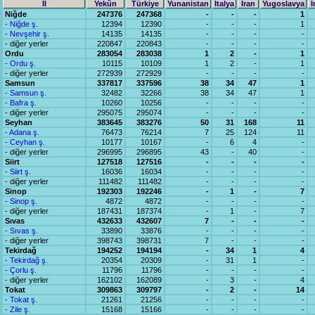
İl
Yekûn
Türkiye
Yunanistan
İtalya
İran
Yugoslavya
İ
Niğde
247376
247368
-
-
-
1
- Niğde ş.
12394
12390
-
-
-
1
- Nevşehir ş.
14135
14135
-
-
-
-
- diğer yerler
220847
220843
-
-
-
-
Ordu
283054
283038
1
2
-
1
- Ordu ş.
10115
10109
1
2
-
1
- diğer yerler
272939
272929
-
-
-
-
Samsun
337817
337596
38
34
47
1
- Samsun ş.
32482
32266
38
34
47
1
- Bafra ş.
10260
10256
-
-
-
-
- diğer yerler
295075
295074
-
-
-
-
Seyhan
383645
383276
50
31
168
11
- Adana ş.
76473
76214
7
25
124
11
- Ceyhan ş.
10177
10167
-
6
4
-
- diğer yerler
296995
296895
43
-
40
-
Siirt
127518
127516
-
-
-
-
- Siirt ş.
16036
16034
-
-
-
-
- diğer yerler
111482
111482
-
-
-
-
Sinop
192303
192246
-
1
-
7
- Sinop ş.
4872
4872
-
-
-
-
- diğer yerler
187431
187374
-
1
-
7
Sıvas
432633
432607
7
-
-
-
- Sıvas ş.
33890
33876
-
-
-
-
- diğer yerler
398743
398731
7
-
-
-
Tekirdağ
194252
194194
-
34
1
4
- Tekirdağ ş.
20354
20309
-
31
1
-
- Çorlu ş.
11796
11796
-
-
-
-
- diğer yerler
162102
162089
-
3
-
4
Tokat
309863
309797
-
2
-
14
- Tokat ş.
21261
21256
-
-
-
-
- Zile ş.
15168
15166
-
-
-
-