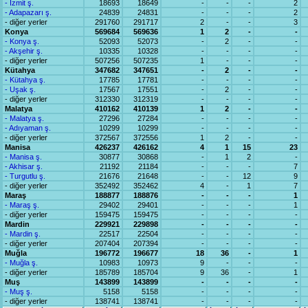
- İzmit ş.
18693
18649
-
-
-
2
- Adapazarı ş.
24839
24831
-
-
-
2
- diğer yerler
291760
291717
2
-
-
3
Konya
569684
569636
1
2
-
-
- Konya ş.
52093
52073
-
2
-
-
- Akşehir ş.
10335
10328
-
-
-
-
- diğer yerler
507256
507235
1
-
-
-
Kütahya
347682
347651
-
2
-
-
- Kütahya ş.
17785
17781
-
-
-
-
- Uşak ş.
17567
17551
-
2
-
-
- diğer yerler
312330
312319
-
-
-
-
Malatya
410162
410139
1
2
-
-
- Malatya ş.
27296
27284
-
-
-
-
- Adıyaman ş.
10299
10299
-
-
-
-
- diğer yerler
372567
372556
1
2
-
-
Manisa
426237
426162
4
1
15
23
- Manisa ş.
30877
30868
-
1
2
-
- Akhisar ş.
21192
21184
-
-
-
7
- Turgutlu ş.
21676
21648
-
-
12
9
- diğer yerler
352492
352462
4
-
1
7
Maraş
188877
188876
-
-
-
1
- Maraş ş.
29402
29401
-
-
-
1
- diğer yerler
159475
159475
-
-
-
-
Mardin
229921
229898
-
-
-
-
- Mardin ş.
22517
22504
-
-
-
-
- diğer yerler
207404
207394
-
-
-
-
Muğla
196772
196677
18
36
-
1
- Muğla ş.
10983
10973
9
-
-
-
- diğer yerler
185789
185704
9
36
-
1
Muş
143899
143899
-
-
-
-
- Muş ş.
5158
5158
-
-
-
-
- diğer yerler
138741
138741
-
-
-
-