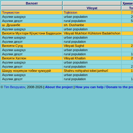
Вилоят
Ҳамаи
Viloyat
To
Тоҷикистон
Tojikiston
7
Аҳолии шаҳрҳо
urban population
2
Аҳолии деҳот
rural population
5
ш. Душанбе
sh. Dushanbe
Аҳолии шаҳрҳо
urban population
Вилояти Мухтори Кӯҳистони Бадахшон
Viloyati Mukhtori Kūhistoni Badakhshon
Аҳолии шаҳрҳо
urban population
Аҳолии деҳот
rural population
Вилояти Суғд
Viloyati Sughd
2
Аҳолии шаҳрҳо
urban population
Аҳолии деҳот
rural population
1
Вилояти Хатлон
Viloyati Khatlon
2
Аҳолии шаҳрҳо
urban population
Аҳолии деҳот
rural population
2
Шаҳру ноҳияҳои тобеи ҷумҳурӣ
Shahru nohiyahoi tobei jumhurī
1
Аҳолии шаҳрҳо
urban population
Аҳолии деҳот
rural population
1
©
Tim Bespyatov
, 2008-2026
|
About the project
|
How you can help / Donate to the pr