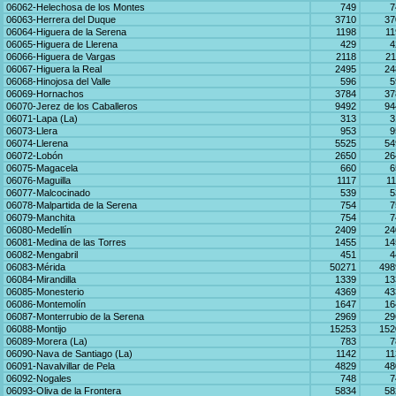
06062-Helechosa de los Montes
749
7
06063-Herrera del Duque
3710
37
06064-Higuera de la Serena
1198
11
06065-Higuera de Llerena
429
4
06066-Higuera de Vargas
2118
21
06067-Higuera la Real
2495
24
06068-Hinojosa del Valle
596
5
06069-Hornachos
3784
37
06070-Jerez de los Caballeros
9492
94
06071-Lapa (La)
313
3
06073-Llera
953
9
06074-Llerena
5525
54
06072-Lobón
2650
26
06075-Magacela
660
6
06076-Maguilla
1117
11
06077-Malcocinado
539
5
06078-Malpartida de la Serena
754
7
06079-Manchita
754
7
06080-Medellín
2409
24
06081-Medina de las Torres
1455
14
06082-Mengabril
451
4
06083-Mérida
50271
498
06084-Mirandilla
1339
13
06085-Monesterio
4369
43
06086-Montemolín
1647
16
06087-Monterrubio de la Serena
2969
29
06088-Montijo
15253
152
06089-Morera (La)
783
7
06090-Nava de Santiago (La)
1142
11
06091-Navalvillar de Pela
4829
48
06092-Nogales
748
7
06093-Oliva de la Frontera
5834
58