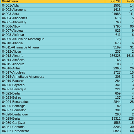
04-Almería
536731
4975
04001-Abla
1501
14
04002-Abrucena
1418
14
04003-Adra
21983
211
04004-Albánchez
618
5
04005-Alboloduy
768
7
04006-Albox
9795
90
04007-Alcolea
923
9
04008-Alcóntar
611
6
04009-Alcudia de Monteagud
173
1
04010-Alhabia
673
6
04011-Alhama de Almería
3199
31
04012-Alicún
237
2
04013-Almería
166328
1616
04014-Almócita
166
1
04015-Alsodux
108
1
04016-Antas
2965
26
04017-Arboleas
1727
15
04018-Armuña de Almanzora
308
3
04019-Bacares
284
2
04020-Bayárcal
341
3
04021-Bayarque
221
2
04022-Bédar
659
4
04023-Beires
137
1
04024-Benahadux
2844
28
04026-Benitagla
82
04027-Benizalón
301
2
04028-Bentarique
293
2
04029-Berja
13312
128
04030-Canjáyar
1586
15
04031-Cantoria
3206
30
04032-Carboneras
6823
64