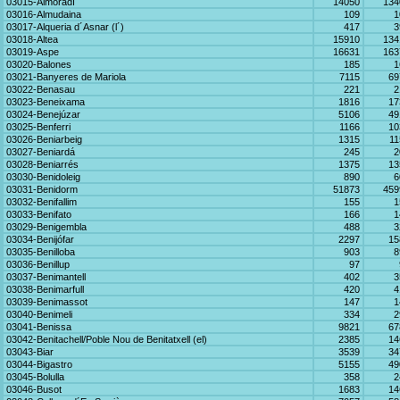
03015-Almoradí
14050
134
03016-Almudaina
109
1
03017-Alqueria d´Asnar (l´)
417
3
03018-Altea
15910
134
03019-Aspe
16631
163
03020-Balones
185
1
03021-Banyeres de Mariola
7115
69
03022-Benasau
221
2
03023-Beneixama
1816
17
03024-Benejúzar
5106
49
03025-Benferri
1166
10
03026-Beniarbeig
1315
11
03027-Beniardá
245
2
03028-Beniarrés
1375
13
03030-Benidoleig
890
6
03031-Benidorm
51873
459
03032-Benifallim
155
1
03033-Benifato
166
1
03029-Benigembla
488
3
03034-Benijófar
2297
15
03035-Benilloba
903
8
03036-Benillup
97
03037-Benimantell
402
3
03038-Benimarfull
420
4
03039-Benimassot
147
1
03040-Benimeli
334
2
03041-Benissa
9821
67
03042-Benitachell/Poble Nou de Benitatxell (el)
2385
14
03043-Biar
3539
34
03044-Bigastro
5155
49
03045-Bolulla
358
2
03046-Busot
1683
14