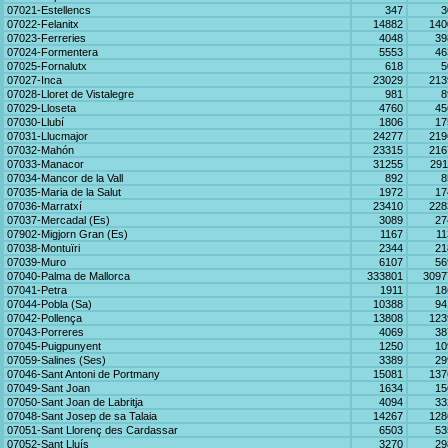
07021-Estellencs
347
3
07022-Felanitx
14882
140
07023-Ferreries
4048
39
07024-Formentera
5553
46
07025-Fornalutx
618
5
07027-Inca
23029
213
07028-Lloret de Vistalegre
981
8
07029-Lloseta
4760
45
07030-Llubí
1806
17
07031-Llucmajor
24277
219
07032-Mahón
23315
216
07033-Manacor
31255
291
07034-Mancor de la Vall
892
8
07035-Maria de la Salut
1972
17
07036-Marratxí
23410
228
07037-Mercadal (Es)
3089
27
07902-Migjorn Gran (Es)
1167
11
07038-Montuïri
2344
21
07039-Muro
6107
56
07040-Palma de Mallorca
333801
3097
07041-Petra
1911
18
07044-Pobla (Sa)
10388
94
07042-Pollença
13808
123
07043-Porreres
4069
38
07045-Puigpunyent
1250
10
07059-Salines (Ses)
3389
29
07046-Sant Antoni de Portmany
15081
137
07049-Sant Joan
1634
15
07050-Sant Joan de Labritja
4094
33
07048-Sant Josep de sa Talaia
14267
128
07051-Sant Llorenç des Cardassar
6503
53
07052-Sant Lluís
3270
29