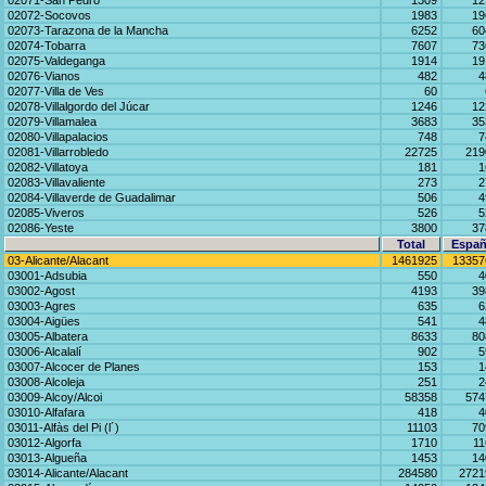
02071-San Pedro
1309
12
02072-Socovos
1983
19
02073-Tarazona de la Mancha
6252
60
02074-Tobarra
7607
73
02075-Valdeganga
1914
19
02076-Vianos
482
4
02077-Villa de Ves
60
02078-Villalgordo del Júcar
1246
12
02079-Villamalea
3683
35
02080-Villapalacios
748
7
02081-Villarrobledo
22725
219
02082-Villatoya
181
1
02083-Villavaliente
273
2
02084-Villaverde de Guadalimar
506
4
02085-Viveros
526
5
02086-Yeste
3800
37
Total
Españ
03-Alicante/Alacant
1461925
13357
03001-Adsubia
550
4
03002-Agost
4193
39
03003-Agres
635
6
03004-Aigües
541
4
03005-Albatera
8633
80
03006-Alcalalí
902
5
03007-Alcocer de Planes
153
1
03008-Alcoleja
251
2
03009-Alcoy/Alcoi
58358
574
03010-Alfafara
418
4
03011-Alfàs del Pi (l´)
11103
70
03012-Algorfa
1710
11
03013-Algueña
1453
14
03014-Alicante/Alacant
284580
2721