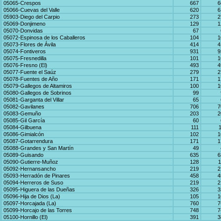
05065-Crespos
667
6
05066-Cuevas del Valle
620
6
05903-Diego del Carpio
273
2
05069-Donjimeno
129
1
05070-Donvidas
67
05072-Espinosa de los Caballeros
104
1
05073-Flores de Ávila
414
4
05074-Fontiveros
931
9
05075-Fresnedilla
101
1
05076-Fresno (El)
493
4
05077-Fuente el Saúz
279
2
05078-Fuentes de Año
171
1
05079-Gallegos de Altamiros
100
1
05080-Gallegos de Sobrinos
99
05081-Garganta del Villar
65
05082-Gavilanes
706
7
05083-Gemuño
203
2
05085-Gil García
60
05084-Gilbuena
111
05086-Gimialcón
102
1
05087-Gotarrendura
171
1
05088-Grandes y San Martín
49
05089-Guisando
635
6
05090-Gutierre-Muñoz
128
1
05092-Hernansancho
219
2
05093-Herradón de Pinares
458
4
05094-Herreros de Suso
219
2
05095-Higuera de las Dueñas
326
3
05096-Hija de Dios (La)
105
1
05097-Horcajada (La)
760
7
05099-Horcajo de las Torres
748
7
05100-Hornillo (El)
391
3