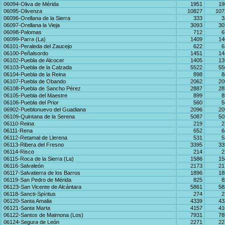
06094-Oliva de Mérida
1951
19
06095-Olivenza
10827
107
06096-Orellana de la Sierra
333
3
06097-Orellana la Vieja
3093
30
06098-Palomas
712
6
06099-Parra (La)
1409
14
06101-Peraleda del Zaucejo
622
6
06100-Peñalsordo
1451
14
06102-Puebla de Alcocer
1405
13
06103-Puebla de la Calzada
5522
55
06104-Puebla de la Reina
898
8
06107-Puebla de Obando
2062
20
06108-Puebla de Sancho Pérez
2887
28
06105-Puebla del Maestre
899
8
06106-Puebla del Prior
560
5
06902-Pueblonuevo del Guadiana
2096
20
06109-Quintana de la Serena
5087
50
06110-Reina
219
2
06111-Rena
652
6
06112-Retamal de Llerena
531
5
06113-Ribera del Fresno
3395
33
06114-Risco
214
2
06115-Roca de la Sierra (La)
1586
15
06116-Salvaleón
2173
21
06117-Salvatierra de los Barros
1896
18
06119-San Pedro de Mérida
825
8
06123-San Vicente de Alcántara
5861
58
06118-Sancti-Spíritus
274
2
06120-Santa Amalia
4339
43
06121-Santa Marta
4157
41
06122-Santos de Maimona (Los)
7931
78
06124-Segura de León
2271
22