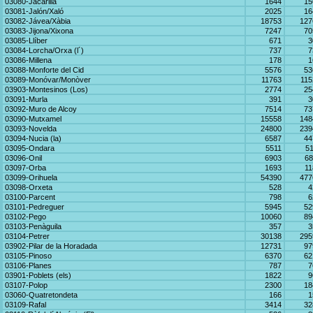
03080-Jacarilla
1644
15
03081-Jalón/Xaló
2025
16
03082-Jávea/Xàbia
18753
127
03083-Jijona/Xixona
7247
70
03085-Llíber
671
3
03084-Lorcha/Orxa (l´)
737
7
03086-Millena
178
1
03088-Monforte del Cid
5576
53
03089-Monóvar/Monòver
11763
115
03903-Montesinos (Los)
2774
25
03091-Murla
391
3
03092-Muro de Alcoy
7514
73
03090-Mutxamel
15558
148
03093-Novelda
24800
239
03094-Nucia (la)
6587
44
03095-Ondara
5511
51
03096-Onil
6903
68
03097-Orba
1693
11
03099-Orihuela
54390
477
03098-Orxeta
528
4
03100-Parcent
798
6
03101-Pedreguer
5945
52
03102-Pego
10060
89
03103-Penàguila
357
3
03104-Petrer
30138
295
03902-Pilar de la Horadada
12731
97
03105-Pinoso
6370
62
03106-Planes
787
7
03901-Poblets (els)
1822
9
03107-Polop
2300
18
03060-Quatretondeta
166
1
03109-Rafal
3414
32