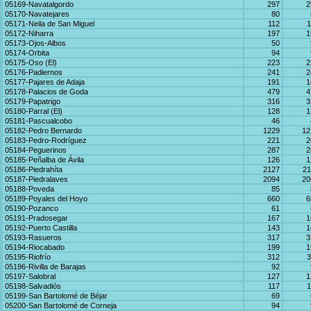
05169-Navatalgordo
297
2
05170-Navatejares
80
05171-Neila de San Miguel
112
1
05172-Niharra
197
1
05173-Ojos-Albos
50
05174-Orbita
94
05175-Oso (El)
223
2
05176-Padiernos
241
2
05177-Pajares de Adaja
191
1
05178-Palacios de Goda
479
4
05179-Papatrigo
316
3
05180-Parral (El)
128
1
05181-Pascualcobo
46
05182-Pedro Bernardo
1229
12
05183-Pedro-Rodríguez
221
2
05184-Peguerinos
287
2
05185-Peñalba de Ávila
126
1
05186-Piedrahíta
2127
21
05187-Piedralaves
2094
20
05188-Poveda
85
05189-Poyales del Hoyo
660
6
05190-Pozanco
61
05191-Pradosegar
167
1
05192-Puerto Castilla
143
1
05193-Rasueros
317
3
05194-Riocabado
199
1
05195-Riofrío
312
3
05196-Rivilla de Barajas
92
05197-Salobral
127
1
05198-Salvadiós
117
1
05199-San Bartolomé de Béjar
69
05200-San Bartolomé de Corneja
94