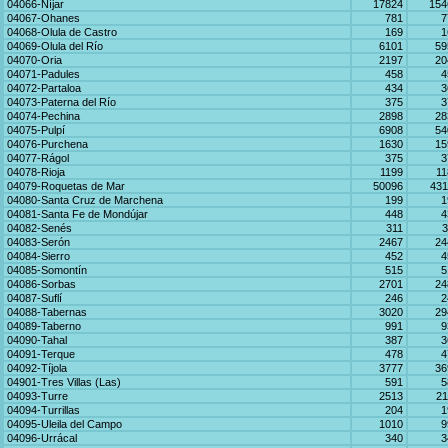
04066-Níjar
17824
154
04067-Ohanes
781
7
04068-Olula de Castro
169
1
04069-Olula del Río
6101
59
04070-Oria
2197
20
04071-Padules
458
4
04072-Partaloa
434
3
04073-Paterna del Río
375
3
04074-Pechina
2898
28
04075-Pulpí
6908
54
04076-Purchena
1630
15
04077-Rágol
375
3
04078-Rioja
1199
11
04079-Roquetas de Mar
50096
431
04080-Santa Cruz de Marchena
199
1
04081-Santa Fe de Mondújar
448
4
04082-Senés
311
3
04083-Serón
2467
24
04084-Sierro
452
4
04085-Somontín
515
5
04086-Sorbas
2701
24
04087-Suflí
246
2
04088-Tabernas
3020
29
04089-Taberno
991
9
04090-Tahal
387
3
04091-Terque
478
4
04092-Tíjola
3777
36
04901-Tres Villas (Las)
591
5
04093-Turre
2513
21
04094-Turrillas
204
1
04095-Uleila del Campo
1010
9
04096-Urrácal
340
3