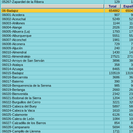
05267-Zapardiel de la Ribera
129
1
Total
Españ
06-Badajoz
654882
6504
06001-Acedera
907
9
06002-Aceuchal
5249
52
06003-Ahillones
1144
11
06004-Alange
2026
20
06005-Albuera (La)
1793
17
06006-Alburquerque
5551
55
06007-Alconchel
1981
19
06008-Alconera
729
7
06009-Aljucén
240
2
06010-Almendral
1430
14
06011-Almendralejo
27521
271
06012-Arroyo de San Serván
3896
38
06013-Atalaya
358
3
06014-Azuaga
8465
84
06015-Badajoz
133519
1319
06016-Barcarrota
3686
36
06017-Baterno
390
3
06018-Benquerencia de la Serena
985
9
06019-Berlanga
2660
26
06020-Bienvenida
2342
23
06021-Bodonal de la Sierra
1204
12
06022-Burguillos del Cerro
3221
32
06023-Cabeza del Buey
5897
58
06024-Cabeza la Vaca
1610
16
06025-Calamonte
6126
61
06026-Calera de León
1084
10
06027-Calzadilla de los Barros
854
8
06028-Campanario
5694
56
06029-Campillo de Llerena
1711
17