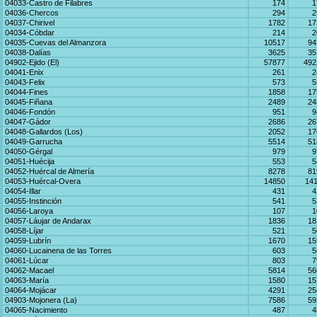
04033-Castro de Filabres
174
1
04036-Chercos
294
2
04037-Chirivel
1782
17
04034-Cóbdar
214
2
04035-Cuevas del Almanzora
10517
94
04038-Dalías
3625
35
04902-Ejido (El)
57877
492
04041-Enix
261
2
04043-Felix
573
5
04044-Fines
1858
17
04045-Fiñana
2489
24
04046-Fondón
951
9
04047-Gádor
2686
26
04048-Gallardos (Los)
2052
17
04049-Garrucha
5514
51
04050-Gérgal
979
9
04051-Huécija
553
5
04052-Huércal de Almería
8278
81
04053-Huércal-Overa
14850
141
04054-Illar
431
4
04055-Instinción
541
5
04056-Laroya
107
1
04057-Láujar de Andarax
1836
18
04058-Líjar
521
5
04059-Lubrín
1670
15
04060-Lucainena de las Torres
603
5
04061-Lúcar
803
7
04062-Macael
5814
56
04063-María
1580
15
04064-Mojácar
4291
25
04903-Mojonera (La)
7586
59
04065-Nacimiento
487
4