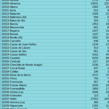
02008-Alcaraz
1713
16
02009-Almansa
23531
231
02010-Alpera
2383
23
02011-Ayna
912
9
02012-Balazote
2309
22
02014-Ballestero (El)
558
5
02013-Balsa de Ves
204
1
02015-Barrax
1953
19
02016-Bienservida
841
8
02017-Bogarra
1207
12
02018-Bonete
1197
11
02019-Bonillo (El)
3282
32
02020-Carcelén
648
6
02021-Casas de Juan Núñez
1234
12
02022-Casas de Lázaro
413
4
02023-Casas de Ves
851
8
02024-Casas-Ibáñez
4162
40
02025-Caudete
9150
88
02026-Cenizate
1117
10
02029-Chinchilla de Monte-Aragón
3190
31
02027-Corral-Rubio
447
4
02028-Cotillas
196
1
02030-Elche de la Sierra
3747
37
02031-Férez
793
7
02032-Fuensanta
367
3
02033-Fuente-Álamo
2600
24
02034-Fuentealbilla
1860
17
02035-Gineta (La)
2086
20
02036-Golosalvo
113
1
02037-Hellín
27553
264
02038-Herrera (La)
380
3
02039-Higueruela
1302
12