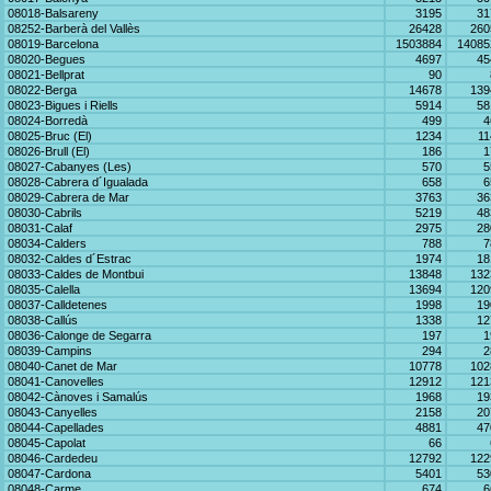
08018-Balsareny
3195
31
08252-Barberà del Vallès
26428
260
08019-Barcelona
1503884
14085
08020-Begues
4697
45
08021-Bellprat
90
08022-Berga
14678
139
08023-Bigues i Riells
5914
58
08024-Borredà
499
4
08025-Bruc (El)
1234
11
08026-Brull (El)
186
1
08027-Cabanyes (Les)
570
5
08028-Cabrera d´Igualada
658
6
08029-Cabrera de Mar
3763
36
08030-Cabrils
5219
48
08031-Calaf
2975
28
08034-Calders
788
7
08032-Caldes d´Estrac
1974
18
08033-Caldes de Montbui
13848
132
08035-Calella
13694
120
08037-Calldetenes
1998
19
08038-Callús
1338
12
08036-Calonge de Segarra
197
1
08039-Campins
294
2
08040-Canet de Mar
10778
102
08041-Canovelles
12912
121
08042-Cànoves i Samalús
1968
19
08043-Canyelles
2158
20
08044-Capellades
4881
47
08045-Capolat
66
08046-Cardedeu
12792
122
08047-Cardona
5401
53
08048-Carme
674
6