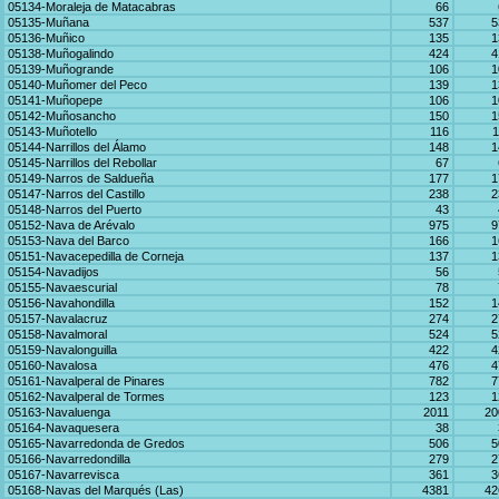
05134-Moraleja de Matacabras
66
05135-Muñana
537
5
05136-Muñico
135
1
05138-Muñogalindo
424
4
05139-Muñogrande
106
1
05140-Muñomer del Peco
139
1
05141-Muñopepe
106
1
05142-Muñosancho
150
1
05143-Muñotello
116
1
05144-Narrillos del Álamo
148
1
05145-Narrillos del Rebollar
67
05149-Narros de Saldueña
177
1
05147-Narros del Castillo
238
2
05148-Narros del Puerto
43
05152-Nava de Arévalo
975
9
05153-Nava del Barco
166
1
05151-Navacepedilla de Corneja
137
1
05154-Navadijos
56
05155-Navaescurial
78
05156-Navahondilla
152
1
05157-Navalacruz
274
2
05158-Navalmoral
524
5
05159-Navalonguilla
422
4
05160-Navalosa
476
4
05161-Navalperal de Pinares
782
7
05162-Navalperal de Tormes
123
1
05163-Navaluenga
2011
20
05164-Navaquesera
38
05165-Navarredonda de Gredos
506
5
05166-Navarredondilla
279
2
05167-Navarrevisca
361
3
05168-Navas del Marqués (Las)
4381
42