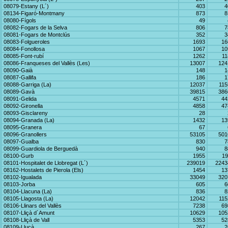
08079-Estany (L´)
403
4
08134-Figaró-Montmany
873
8
08080-Fígols
49
08082-Fogars de la Selva
806
7
08081-Fogars de Montclús
352
3
08083-Folgueroles
1693
16
08084-Fonollosa
1067
10
08085-Font-rubí
1262
11
08086-Franqueses del Vallès (Les)
13007
124
08090-Gaià
148
1
08087-Gallifa
186
1
08088-Garriga (La)
12037
115
08089-Gavà
39815
386
08091-Gelida
4571
44
08092-Gironella
4858
47
08093-Gisclareny
28
08094-Granada (La)
1432
13
08095-Granera
67
08096-Granollers
53105
501
08097-Gualba
830
7
08099-Guardiola de Berguedà
940
8
08100-Gurb
1955
19
08101-Hospitalet de Llobregat (L´)
239019
2243
08162-Hostalets de Pierola (Els)
1454
13
08102-Igualada
33049
320
08103-Jorba
605
6
08104-Llacuna (La)
836
8
08105-Llagosta (La)
12042
115
08106-Llinars del Vallès
7238
69
08107-Lliçà d´Amunt
10629
105
08108-Lliçà de Vall
5353
52
08109-Lluçà
267
2