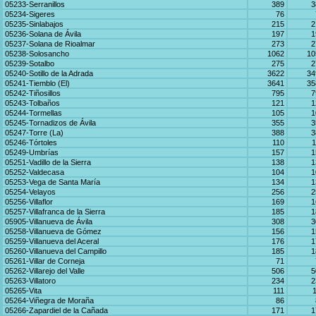
05233-Serranillos
389
3
05234-Sigeres
76
05235-Sinlabajos
215
2
05236-Solana de Ávila
197
1
05237-Solana de Rioalmar
273
2
05238-Solosancho
1062
10
05239-Sotalbo
275
2
05240-Sotillo de la Adrada
3622
34
05241-Tiemblo (El)
3641
35
05242-Tiñosillos
795
7
05243-Tolbaños
121
1
05244-Tormellas
105
1
05245-Tornadizos de Ávila
355
3
05247-Torre (La)
388
3
05246-Tórtoles
110
1
05249-Umbrías
157
1
05251-Vadillo de la Sierra
138
1
05252-Valdecasa
104
1
05253-Vega de Santa María
134
1
05254-Velayos
256
2
05256-Villaflor
169
1
05257-Villafranca de la Sierra
185
1
05905-Villanueva de Ávila
308
3
05258-Villanueva de Gómez
156
1
05259-Villanueva del Aceral
176
1
05260-Villanueva del Campillo
185
1
05261-Villar de Corneja
71
05262-Villarejo del Valle
506
5
05263-Villatoro
234
2
05265-Vita
111
05264-Viñegra de Moraña
86
05266-Zapardiel de la Cañada
171
1