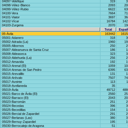
04097-Velefique
319
3
04098-Vélez-Blanco
2093
20
04099-Vélez-Rubio
6622
63
04100-Vera
7664
71
04101-Viator
3697
36
04102-Vícar
16784
142
04103-Zurgena
2070
19
Total
Españ
05-Ávila
163442
1615
05001-Adanero
318
3
05002-Adrada (La)
1960
19
05005-Albornos
250
2
05007-Aldeanueva de Santa Cruz
186
1
05008-Aldeaseca
323
3
05010-Aldehuela (La)
256
2
05012-Amavida
192
1
05013-Arenal (El)
1059
10
05014-Arenas de San Pedro
6395
63
05015-Arevalillo
131
1
05016-Arévalo
7507
74
05017-Aveinte
113
1
05018-Avellaneda
35
05019-Ávila
49712
488
05021-Barco de Ávila (El)
2560
25
05022-Barraco (El)
2043
20
05023-Barromán
251
2
05024-Becedas
396
3
05025-Becedillas
154
1
05026-Bercial de Zapardiel
291
2
05027-Berlanas (Las)
380
3
05029-Bernuy-Zapardiel
195
1
05030-Berrocalejo de Aragona
51