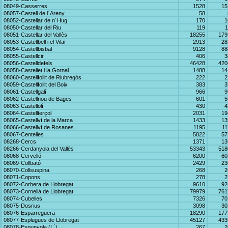
08049-Casserres
1528
15
08057-Castell de l´Areny
58
08052-Castellar de n´Hug
170
1
08050-Castellar del Riu
119
1
08051-Castellar del Vallès
18255
179
08053-Castellbell i el Vilar
2913
28
08054-Castellbisbal
9128
88
08055-Castellcir
406
3
08056-Castelldefels
46428
420
08058-Castellet i la Gornal
1488
14
08060-Castellfollit de Riubregós
222
2
08059-Castellfollit del Boix
383
3
08061-Castellgalí
966
9
08062-Castellnou de Bages
601
5
08063-Castellolí
430
4
08064-Castellterçol
2031
19
08065-Castellví de la Marca
1433
13
08066-Castellví de Rosanes
1195
11
08067-Centelles
5822
57
08268-Cercs
1371
13
08266-Cerdanyola del Vallès
53343
518
08068-Cervelló
6200
60
08069-Collbató
2429
23
08070-Collsuspina
268
2
08071-Copons
278
2
08072-Corbera de Llobregat
9610
92
08073-Cornellà de Llobregat
79979
761
08074-Cubelles
7326
70
08075-Dosrius
3098
30
08076-Esparreguera
18290
177
08077-Esplugues de Llobregat
45127
433
08078-Espunyola (L´)
267
2