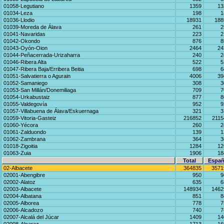
01058-Legutiano
1359
13
01034-Leza
198
1
01036-Llodio
18931
188
01039-Moreda de Álava
261
2
01041-Navaridas
223
2
01042-Okondo
876
8
01043-Oyón-Oion
2464
24
01044-Peñacerrada-Urizaharra
240
2
01046-Ribera Alta
522
5
01047-Ribera Baja/Erribera Beitia
698
6
01051-Salvatierra o Agurain
4006
39
01052-Samaniego
308
3
01053-San Millán/Donemiliaga
709
7
01054-Urkabustaiz
877
8
01055-Valdegovía
952
9
01057-Villabuena de Álava/Eskuernaga
321
3
01059-Vitoria-Gasteiz
216852
2115
01060-Yécora
260
2
01061-Zalduondo
139
1
01062-Zambrana
364
3
01018-Zigoitia
1284
12
01063-Zuia
1906
18
Total
Españ
02-Albacete
364835
3571
02001-Abengibre
950
9
02002-Alatoz
635
6
02003-Albacete
148934
1462
02004-Albatana
851
8
02005-Alborea
778
7
02006-Alcadozo
740
7
02007-Alcalá del Júcar
1409
14