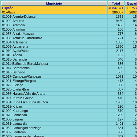
Municipio
Total
Españ
España
40847371
392753
01-Álava
286387
2802
01001-Alegría-Dulantzi
1533
15
01002-Amurrio
9460
94
01003-Aramaio
1466
14
01006-Armiñón
166
1
01037-Arraia-Maeztu
717
6
01008-Arrazua-Ubarrundia
721
7
01004-Artziniega
1336
13
01009-Asparrena
1580
15
01010-Ayala/Aiara
2117
21
01049-Añana
192
1
01013-Barrundia
640
6
01011-Baños de Ebro/Mañueta
336
3
01014-Berantevilla
459
4
01016-Bernedo
533
5
01017-Campezo/Kanpezu
1071
10
01021-Elburgo/Burgelu
418
4
01022-Elciego
930
9
01023-Elvillar/Bilar
367
3
01056-Harana/Valle de Arana
334
3
01027-Iruraiz-Gauna
440
4
01901-Iruña Oka/Iruña de Oca
1953
18
01019-Kripan
190
1
01020-Kuartango
370
3
01028-Labastida
1269
12
01030-Lagrán
197
1
01031-Laguardia
1401
13
01032-Lanciego/Lantziego
631
6
01902-Lantarón
958
9
01033-Lapuebla de Labarca
852
8