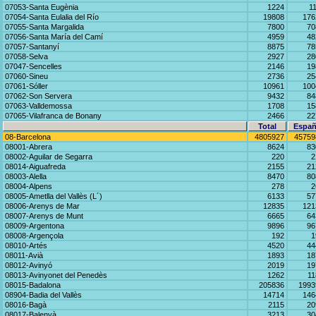
07053-Santa Eugènia
1224
1
07054-Santa Eulalia del Río
19808
176
07055-Santa Margalida
7800
70
07056-Santa María del Camí
4959
48
07057-Santanyí
8875
78
07058-Selva
2927
28
07047-Sencelles
2146
19
07060-Sineu
2736
25
07061-Sóller
10961
100
07062-Son Servera
9432
84
07063-Valldemossa
1708
15
07065-Vilafranca de Bonany
2466
22
Total
Españ
08-Barcelona
4805927
45759
08001-Abrera
8624
83
08002-Aguilar de Segarra
220
2
08014-Aiguafreda
2155
21
08003-Alella
8470
80
08004-Alpens
278
2
08005-Ametlla del Vallès (L´)
6133
57
08006-Arenys de Mar
12835
121
08007-Arenys de Munt
6665
64
08009-Argentona
9896
96
08008-Argençola
192
1
08010-Artés
4520
44
08011-Avià
1893
18
08012-Avinyó
2019
19
08013-Avinyonet del Penedès
1262
11
08015-Badalona
205836
1993
08904-Badia del Vallès
14714
146
08016-Bagà
2115
20
08017-Balenyà
3213
30