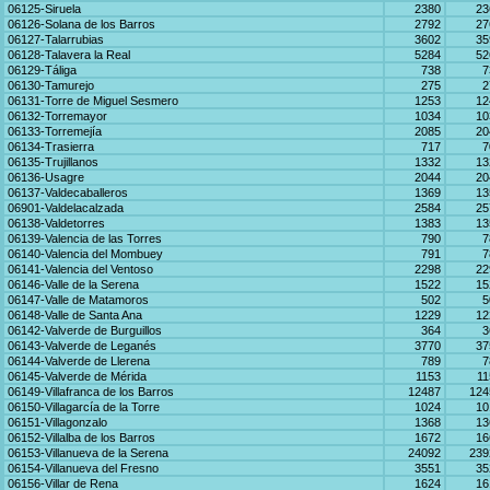
06125-Siruela
2380
23
06126-Solana de los Barros
2792
27
06127-Talarrubias
3602
35
06128-Talavera la Real
5284
52
06129-Táliga
738
7
06130-Tamurejo
275
2
06131-Torre de Miguel Sesmero
1253
12
06132-Torremayor
1034
10
06133-Torremejía
2085
20
06134-Trasierra
717
7
06135-Trujillanos
1332
13
06136-Usagre
2044
20
06137-Valdecaballeros
1369
13
06901-Valdelacalzada
2584
25
06138-Valdetorres
1383
13
06139-Valencia de las Torres
790
7
06140-Valencia del Mombuey
791
7
06141-Valencia del Ventoso
2298
22
06146-Valle de la Serena
1522
15
06147-Valle de Matamoros
502
5
06148-Valle de Santa Ana
1229
12
06142-Valverde de Burguillos
364
3
06143-Valverde de Leganés
3770
37
06144-Valverde de Llerena
789
7
06145-Valverde de Mérida
1153
11
06149-Villafranca de los Barros
12487
124
06150-Villagarcía de la Torre
1024
10
06151-Villagonzalo
1368
13
06152-Villalba de los Barros
1672
16
06153-Villanueva de la Serena
24092
239
06154-Villanueva del Fresno
3551
35
06156-Villar de Rena
1624
16