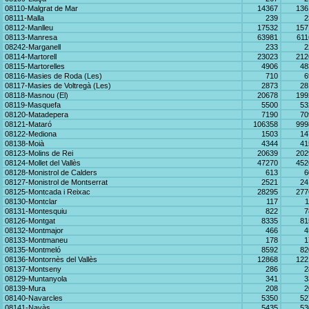
08110-Malgrat de Mar
14367
136
08111-Malla
239
2
08112-Manlleu
17532
157
08113-Manresa
63981
611
08242-Marganell
233
2
08114-Martorell
23023
212
08115-Martorelles
4906
48
08116-Masies de Roda (Les)
710
6
08117-Masies de Voltregà (Les)
2873
28
08118-Masnou (El)
20678
199
08119-Masquefa
5500
53
08120-Matadepera
7190
70
08121-Mataró
106358
999
08122-Mediona
1503
14
08138-Moià
4344
41
08123-Molins de Rei
20639
202
08124-Mollet del Vallès
47270
452
08128-Monistrol de Calders
613
6
08127-Monistrol de Montserrat
2521
24
08125-Montcada i Reixac
28295
277
08130-Montclar
117
1
08131-Montesquiu
822
7
08126-Montgat
8335
81
08132-Montmajor
466
4
08133-Montmaneu
178
1
08135-Montmeló
8592
82
08136-Montornès del Vallès
12868
122
08137-Montseny
286
2
08129-Muntanyola
341
3
08139-Mura
208
2
08140-Navarcles
5350
52
08141-Navàs
5435
53