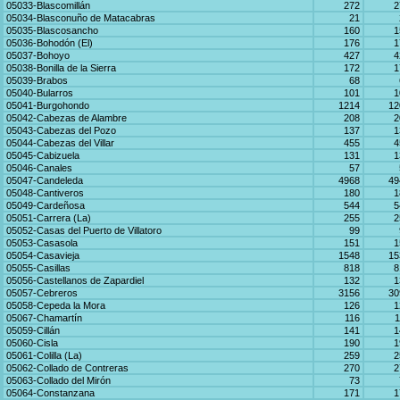
05033-Blascomillán
272
2
05034-Blasconuño de Matacabras
21
05035-Blascosancho
160
1
05036-Bohodón (El)
176
1
05037-Bohoyo
427
4
05038-Bonilla de la Sierra
172
1
05039-Brabos
68
05040-Bularros
101
1
05041-Burgohondo
1214
12
05042-Cabezas de Alambre
208
2
05043-Cabezas del Pozo
137
1
05044-Cabezas del Villar
455
4
05045-Cabizuela
131
1
05046-Canales
57
05047-Candeleda
4968
49
05048-Cantiveros
180
1
05049-Cardeñosa
544
5
05051-Carrera (La)
255
2
05052-Casas del Puerto de Villatoro
99
05053-Casasola
151
1
05054-Casavieja
1548
15
05055-Casillas
818
8
05056-Castellanos de Zapardiel
132
1
05057-Cebreros
3156
30
05058-Cepeda la Mora
126
1
05067-Chamartín
116
1
05059-Cillán
141
1
05060-Cisla
190
1
05061-Colilla (La)
259
2
05062-Collado de Contreras
270
2
05063-Collado del Mirón
73
05064-Constanzana
171
1