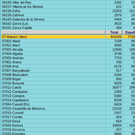
06155-Villar del Rey
2302
22
06157-Villarta de los Montes
631
6
06158-Zafra
15253
151
06159-Zahínos
2979
29
06160-Zalamea de la Serena
4464
44
06162-Zarza (La)
3615
36
06161-Zarza-Capilla
484
4
Total
Españ
07-Balears (Illes)
841669
7728
07002-Alaior
7108
66
07001-Alaró
4050
36
07003-Alcúdia
12500
109
07004-Algaida
3749
35
07005-Andratx
7753
65
07901-Ariany
766
7
07006-Artà
6176
58
07007-Banyalbufar
517
4
07008-Binissalem
5166
50
07009-Búger
950
8
07010-Bunyola
5029
48
07011-Calvià
35977
299
07012-Campanet
2309
21
07013-Campos
6360
59
07014-Capdepera
8239
71
07064-Castell (Es)
6424
58
07015-Ciutadella de Menorca
23103
222
07016-Consell
2407
23
07017-Costitx
924
8
07018-Deyá
654
5
07026-Eivissa
34826
310
07019-Escorca
257
2
07020-Esporles
4066
38