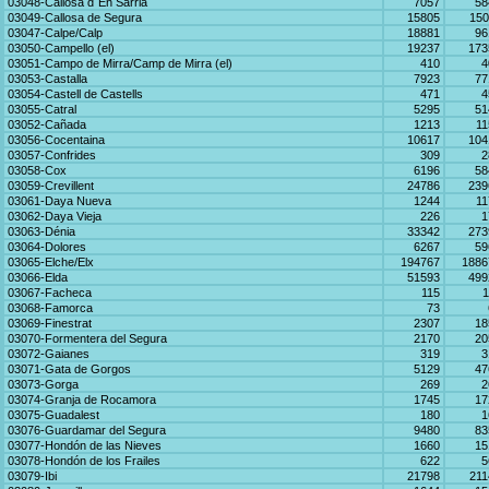
03048-Callosa d´En Sarrià
7057
58
03049-Callosa de Segura
15805
150
03047-Calpe/Calp
18881
96
03050-Campello (el)
19237
173
03051-Campo de Mirra/Camp de Mirra (el)
410
4
03053-Castalla
7923
77
03054-Castell de Castells
471
4
03055-Catral
5295
51
03052-Cañada
1213
11
03056-Cocentaina
10617
104
03057-Confrides
309
2
03058-Cox
6196
58
03059-Crevillent
24786
239
03061-Daya Nueva
1244
11
03062-Daya Vieja
226
1
03063-Dénia
33342
273
03064-Dolores
6267
59
03065-Elche/Elx
194767
1886
03066-Elda
51593
499
03067-Facheca
115
1
03068-Famorca
73
03069-Finestrat
2307
18
03070-Formentera del Segura
2170
20
03072-Gaianes
319
3
03071-Gata de Gorgos
5129
47
03073-Gorga
269
2
03074-Granja de Rocamora
1745
17
03075-Guadalest
180
1
03076-Guardamar del Segura
9480
83
03077-Hondón de las Nieves
1660
15
03078-Hondón de los Frailes
622
5
03079-Ibi
21798
211