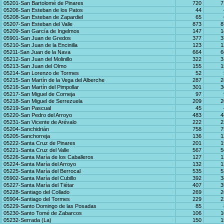
05201-San Bartolomé de Pinares
720
7
05206-San Esteban de los Patos
44
05208-San Esteban de Zapardiel
65
05207-San Esteban del Valle
873
8
05209-San García de Ingelmos
147
1
05901-San Juan de Gredos
377
3
05210-San Juan de la Encinilla
123
1
05211-San Juan de la Nava
664
6
05212-San Juan del Molinillo
322
3
05213-San Juan del Olmo
155
1
05214-San Lorenzo de Tormes
52
05215-San Martín de la Vega del Alberche
287
2
05216-San Martín del Pimpollar
301
3
05217-San Miguel de Corneja
97
05218-San Miguel de Serrezuela
209
2
05219-San Pascual
45
05220-San Pedro del Arroyo
483
4
05231-San Vicente de Arévalo
222
2
05204-Sanchidrián
758
7
05205-Sanchorreja
136
1
05222-Santa Cruz de Pinares
201
1
05221-Santa Cruz del Valle
567
5
05226-Santa María de los Caballeros
127
1
05224-Santa María del Arroyo
132
1
05225-Santa María del Berrocal
535
5
05902-Santa María del Cubillo
392
3
05227-Santa María del Tiétar
407
3
05228-Santiago del Collado
269
2
05904-Santiago del Tormes
229
2
05229-Santo Domingo de las Posadas
85
05230-Santo Tomé de Zabarcos
106
1
05232-Serrada (La)
150
1