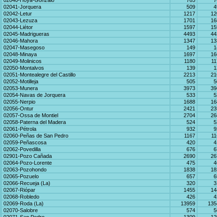
02040-Hoya-Gonzalo
765
7
02041-Jorquera
509
4
02042-Letur
1217
12
02043-Lezuza
1701
16
02044-Liétor
1597
15
02045-Madrigueras
4493
44
02046-Mahora
1347
13
02047-Masegoso
149
1
02048-Minaya
1697
16
02049-Molinicos
1180
11
02050-Montalvos
139
1
02051-Montealegre del Castillo
2213
21
02052-Motilleja
505
5
02053-Munera
3973
39
02054-Navas de Jorquera
533
5
02055-Nerpio
1688
16
02056-Ontur
2421
23
02057-Ossa de Montiel
2704
26
02058-Paterna del Madera
524
5
02061-Pétrola
932
9
02060-Peñas de San Pedro
1167
11
02059-Peñascosa
420
4
02062-Povedilla
676
6
02901-Pozo Cañada
2690
26
02064-Pozo-Lorente
475
4
02063-Pozohondo
1838
18
02065-Pozuelo
657
6
02066-Recueja (La)
320
3
02067-Riópar
1455
14
02068-Robledo
426
4
02069-Roda (La)
13959
135
02070-Salobre
574
5