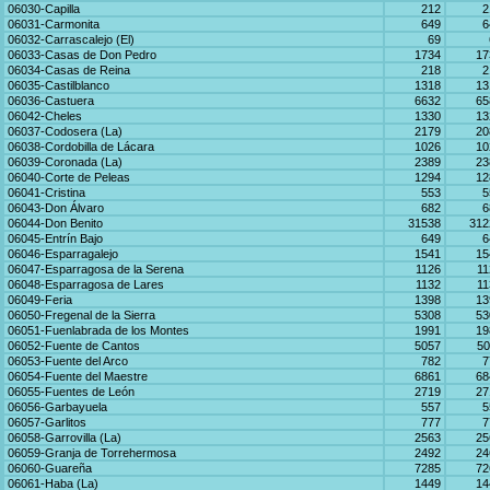
06030-Capilla
212
2
06031-Carmonita
649
6
06032-Carrascalejo (El)
69
06033-Casas de Don Pedro
1734
17
06034-Casas de Reina
218
2
06035-Castilblanco
1318
13
06036-Castuera
6632
65
06042-Cheles
1330
13
06037-Codosera (La)
2179
20
06038-Cordobilla de Lácara
1026
10
06039-Coronada (La)
2389
23
06040-Corte de Peleas
1294
12
06041-Cristina
553
5
06043-Don Álvaro
682
6
06044-Don Benito
31538
312
06045-Entrín Bajo
649
6
06046-Esparragalejo
1541
15
06047-Esparragosa de la Serena
1126
11
06048-Esparragosa de Lares
1132
11
06049-Feria
1398
13
06050-Fregenal de la Sierra
5308
53
06051-Fuenlabrada de los Montes
1991
19
06052-Fuente de Cantos
5057
50
06053-Fuente del Arco
782
7
06054-Fuente del Maestre
6861
68
06055-Fuentes de León
2719
27
06056-Garbayuela
557
5
06057-Garlitos
777
7
06058-Garrovilla (La)
2563
25
06059-Granja de Torrehermosa
2492
24
06060-Guareña
7285
72
06061-Haba (La)
1449
14