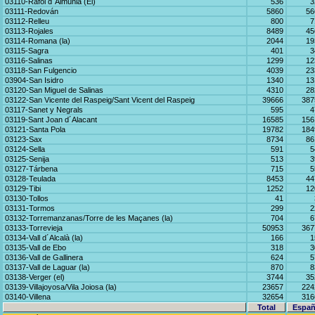
03110-Ràfol d´Almúnia (El)
536
3
03111-Redován
5860
56
03112-Relleu
800
7
03113-Rojales
8489
45
03114-Romana (la)
2044
19
03115-Sagra
401
3
03116-Salinas
1299
12
03118-San Fulgencio
4039
23
03904-San Isidro
1340
13
03120-San Miguel de Salinas
4310
28
03122-San Vicente del Raspeig/Sant Vicent del Raspeig
39666
387
03117-Sanet y Negrals
595
4
03119-Sant Joan d´Alacant
16585
156
03121-Santa Pola
19782
184
03123-Sax
8734
86
03124-Sella
591
5
03125-Senija
513
3
03127-Tárbena
715
5
03128-Teulada
8453
44
03129-Tibi
1252
12
03130-Tollos
41
03131-Tormos
299
2
03132-Torremanzanas/Torre de les Maçanes (la)
704
6
03133-Torrevieja
50953
367
03134-Vall d´Alcalà (la)
166
1
03135-Vall de Ebo
318
3
03136-Vall de Gallinera
624
5
03137-Vall de Laguar (la)
870
8
03138-Verger (el)
3744
35
03139-Villajoyosa/Vila Joiosa (la)
23657
224
03140-Villena
32654
316
Total
Españ