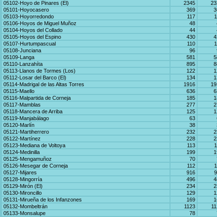
05102-Hoyo de Pinares (El)
2345
23
05101-Hoyocasero
369
3
05103-Hoyorredondo
117
1
05106-Hoyos de Miguel Muñoz
48
05104-Hoyos del Collado
44
05105-Hoyos del Espino
430
4
05107-Hurtumpascual
110
1
05108-Junciana
96
05109-Langa
581
5
05110-Lanzahíta
895
8
05113-Llanos de Tormes (Los)
122
1
05112-Losar del Barco (El)
134
1
05114-Madrigal de las Altas Torres
1916
19
05115-Maello
636
6
05116-Malpartida de Corneja
185
1
05117-Mamblas
277
2
05118-Mancera de Arriba
125
1
05119-Manjabálago
63
05120-Marlín
38
05121-Martiherrero
232
2
05122-Martínez
228
2
05123-Mediana de Voltoya
113
1
05124-Medinilla
199
1
05125-Mengamuñoz
70
05126-Mesegar de Corneja
112
1
05127-Mijares
916
9
05128-Mingorría
496
4
05129-Mirón (El)
234
2
05130-Mironcillo
129
1
05131-Mirueña de los Infanzones
169
1
05132-Mombeltrán
1123
11
05133-Monsalupe
78