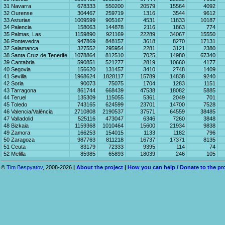
31 Navarra
678333
550200
20579
15564
4092
32 Ourense
304467
259719
1316
3544
9612
33 Asturias
1009599
905167
4531
11833
10187
34 Palencia
158063
144878
2116
1863
774
35 Palmas, Las
1159890
921169
22289
34067
15550
36 Pontevedra
947869
848157
3618
8270
17131
37 Salamanca
327552
295954
2281
3121
2380
38 Santa Cruz de Tenerife
1078864
812510
7025
14980
67340
39 Cantabria
590851
521277
2819
10660
4177
40 Segovia
156620
131457
3410
2748
1409
41 Sevilla
1968624
1828117
15789
14838
9240
42 Soria
90073
75075
1704
1283
1151
43 Tarragona
861744
668439
47538
18082
5885
44 Teruel
135309
115055
5361
2049
701
45 Toledo
743165
624599
23701
14700
7528
46 Valencia/València
2710808
2190537
37571
64559
38485
47 Valladolid
525116
473047
6346
7260
3848
48 Bizkaia
1159368
1010464
15600
21934
9838
49 Zamora
166253
154015
1133
1182
796
50 Zaragoza
987763
811218
16737
17371
8135
51 Ceuta
83179
72333
9395
114
74
52 Melilla
85985
65893
18039
246
105
©
Tim Bespyatov
, 2008-2026
|
About the project
|
How you can help / Donate to the pr