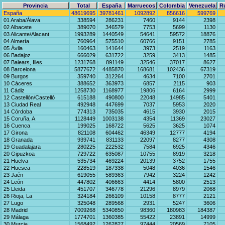
Provincia
Total
España
Marruecos
Colombia
Venezuela
R
España
48619695
39781461
1092892
856616
599769
01 Araba/Álava
338594
286231
7460
9144
2398
02 Albacete
389070
346579
7753
5699
1130
03 Alicante/Alacant
1993289
1440549
54641
59572
18876
04 Almería
760964
575510
60766
9151
2785
05 Ávila
160463
141644
3973
2519
1163
06 Badajoz
666029
631722
3259
3413
1485
07 Balears, Illes
1231768
891149
32546
37017
8627
08 Barcelona
5877672
4485870
168681
102436
67319
09 Burgos
359740
312264
4634
7100
2701
10 Cáceres
388652
363973
6857
2115
903
11 Cádiz
1258730
1168977
19806
6164
2999
12 Castellón/Castelló
615188
490800
22048
14985
5401
13 Ciudad Real
492948
447699
7037
5953
2020
14 Córdoba
774313
735035
4615
3930
2015
15 Coruña, A
1128449
1003138
4354
11369
23027
16 Cuenca
199025
168722
5625
3625
1074
17 Girona
821108
604462
46349
12777
4194
18 Granada
939741
831133
22097
8277
4308
19 Guadalajara
280225
222532
7584
6925
4346
20 Gipuzkoa
729722
635087
10755
8919
3218
21 Huelva
535734
469224
20139
3752
1755
22 Huesca
228519
187338
5048
4036
1546
23 Jaén
619055
589363
7942
3224
1242
24 León
447802
406663
4414
5800
2513
25 Lleida
451707
346778
21296
8979
2068
26 Rioja, La
324184
266109
10158
8777
2121
27 Lugo
325048
289568
2931
5247
3606
28 Madrid
7009268
5340850
98360
180983
184387
29 Málaga
1774701
1360385
55422
23891
14999
30 Murcia
1568492
1262827
97444
20569
7105