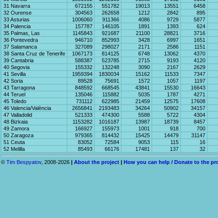
31 Navarra
672155
551782
19013
13551
6458
32 Ourense
304563
262658
1212
2842
895
33 Asturias
1006060
911366
4086
9729
5877
34 Palencia
157787
146105
1891
1393
624
35 Palmas, Las
1145843
921687
21100
28821
3716
36 Pontevedra
946710
852993
3428
6997
1651
37 Salamanca
327089
298027
2171
2586
1151
38 Santa Cruz de Tenerife
1067173
814125
6748
13062
4370
39 Cantabria
588387
523785
2715
9193
4120
40 Segovia
155332
132248
3090
2167
2629
41 Sevilla
1959394
1830034
15162
11533
7347
42 Soria
89528
75691
1572
1057
1197
43 Tarragona
848592
668545
43841
15530
16643
44 Teruel
135046
115882
5035
1787
4271
45 Toledo
731112
622985
21459
12575
17608
46 Valencia/València
2656841
2193483
34264
50902
34157
47 Valladolid
521333
474300
5588
5722
4304
48 Bizkaia
1153282
1016187
13987
18739
8457
49 Zamora
166927
155973
1001
918
700
50 Zaragoza
979365
814432
15425
14479
31147
51 Ceuta
83052
72584
9053
115
16
52 Melilla
85493
66176
17481
137
32
©
Tim Bespyatov
, 2008-2026
|
About the project
|
How you can help / Donate to the pr