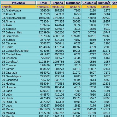
Provincia
Total
España
Marruecos
Colombia
Rumanía
Ven
España
48085361
39881155
1026371
715655
538699
01 Araba/Álava
336308
287266
7103
8120
1278
02 Albacete
387529
348383
6758
4848
5864
03 Alicante/Alacant
1955268
1440952
51232
48848
20730
04 Almería
753364
574335
59065
7498
19257
05 Ávila
159764
142874
3574
2066
1793
06 Badajoz
666049
634617
3113
2650
5019
07 Balears, Illes
1209906
890200
30071
30768
10747
08 Barcelona
5797356
4506158
159281
87261
28266
09 Burgos
357370
314135
4157
5839
5707
10 Cáceres
388257
365641
6327
1661
1298
11 Cádiz
1254866
1170784
18897
4799
2206
12 Castellón/Castelló
604086
490530
19915
11839
31271
13 Ciudad Real
491927
450228
6322
4772
10846
14 Córdoba
775002
738577
4344
3240
4167
15 Coruña, A
1123884
1008785
3963
9586
1957
16 Cuenca
198436
170367
5116
2925
7915
17 Girona
808672
604273
43315
10857
12144
18 Granada
934072
831549
21072
6607
7172
19 Guadalajara
275082
222124
6983
5807
9875
20 Gipuzkoa
726712
638707
9984
7614
4852
21 Huelva
534084
470553
19093
2975
12836
22 Huesca
226878
188454
4516
3280
7166
23 Jaén
620637
593931
7200
2516
1591
24 León
448573
410106
4080
4910
1639
25 Lleida
447343
348500
19575
7577
17898
26 Rioja, La
322282
267398
9491
7572
9300
27 Lugo
324267
292626
2611
4176
1863
28 Madrid
6871903
5336119
94631
154278
117274
29 Málaga
1752728
1359782
53697
19769
10217
30 Murcia
1551692
1262153
91563
17162
9181