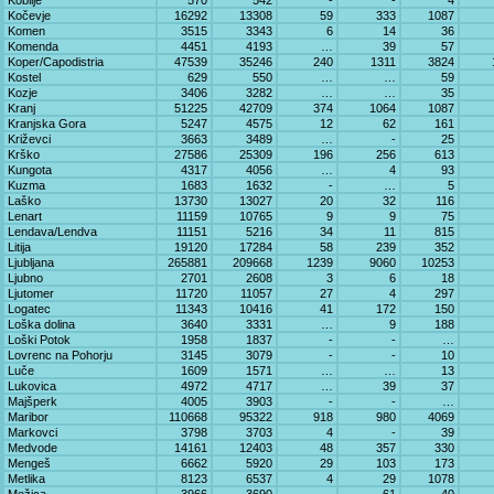
Kobilje
570
542
-
-
4
Kočevje
16292
13308
59
333
1087
Komen
3515
3343
6
14
36
Komenda
4451
4193
…
39
57
Koper/Capodistria
47539
35246
240
1311
3824
Kostel
629
550
…
…
59
Kozje
3406
3282
…
…
35
Kranj
51225
42709
374
1064
1087
Kranjska Gora
5247
4575
12
62
161
Križevci
3663
3489
…
-
25
Krško
27586
25309
196
256
613
Kungota
4317
4056
…
4
93
Kuzma
1683
1632
-
…
5
Laško
13730
13027
20
32
116
Lenart
11159
10765
9
9
75
Lendava/Lendva
11151
5216
34
11
815
Litija
19120
17284
58
239
352
Ljubljana
265881
209668
1239
9060
10253
Ljubno
2701
2608
3
6
18
Ljutomer
11720
11057
27
4
297
Logatec
11343
10416
41
172
150
Loška dolina
3640
3331
…
9
188
Loški Potok
1958
1837
-
-
…
Lovrenc na Pohorju
3145
3079
-
-
10
Luče
1609
1571
…
…
13
Lukovica
4972
4717
…
39
37
Majšperk
4005
3903
-
-
…
Maribor
110668
95322
918
980
4069
Markovci
3798
3703
4
-
39
Medvode
14161
12403
48
357
330
Mengeš
6662
5920
29
103
173
Metlika
8123
6537
4
29
1078