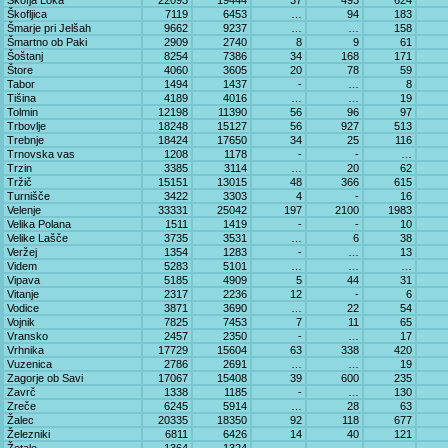
Škofja Loka
22093
19444
37
493
624
Škofljica
7119
6453
…
94
183
Šmarje pri Jelšah
9662
9237
…
…
158
Šmartno ob Paki
2909
2740
8
9
61
Šoštanj
8254
7386
34
168
171
Štore
4060
3605
20
78
59
Tabor
1494
1437
-
…
8
Tišina
4189
4016
…
…
19
Tolmin
12198
11390
56
96
97
Trbovlje
18248
15127
56
927
513
Trebnje
18424
17650
34
25
116
Trnovska vas
1208
1178
-
-
…
Trzin
3385
3114
…
20
62
Tržič
15151
13015
48
366
615
Turnišče
3422
3303
4
-
16
Velenje
33331
25042
197
2100
1983
Velika Polana
1511
1419
-
-
10
Velike Lašče
3735
3531
…
6
38
Veržej
1354
1283
-
…
13
Videm
5283
5101
…
…
…
Vipava
5185
4909
5
44
31
Vitanje
2317
2236
12
-
6
Vodice
3871
3690
…
22
54
Vojnik
7825
7453
7
11
65
Vransko
2457
2350
-
…
17
Vrhnika
17729
15604
63
338
420
Vuzenica
2786
2691
…
…
19
Zagorje ob Savi
17067
15408
39
600
235
Zavrč
1338
1185
-
…
130
Zreče
6245
5914
…
28
63
Žalec
20335
18350
92
118
677
Železniki
6811
6426
14
40
121