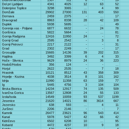
Dobrovnik/Dobronak
1307
511
6
-
19
Dol pri Ljubljani
4341
4025
12
63
52
Dolenjske Toplice
3298
3065
…
4
99
Domžale
29902
27000
131
403
550
Dornava
2459
2375
-
…
17
Dravograd
8863
8338
28
42
109
Duplek
5938
5695
…
…
49
Gorenja vas - Poljane
6877
6632
-
24
78
Gorišnica
5822
5664
-
…
81
Gornja Radgona
12416
11950
24
-
72
Gornji Grad
2595
2542
-
3
8
Gornji Petrovci
2217
2122
-
-
31
Grad
2302
2249
-
-
17
Grosuplje
15665
14136
39
202
315
Hajdina
3492
3399
6
4
33
Hoče - Slivnica
9629
8979
24
36
223
Hodoš/Hodos
356
124
-
-
…
Horjul
2622
2535
-
7
18
Hrastnik
10121
8512
43
358
309
Hrpelje - Kozina
4038
3514
8
101
162
Idrija
11990
11358
63
159
77
Ig
5445
4756
3
104
104
Ilirska Bistrica
14234
12917
74
135
509
Ivančna Gorica
13567
12808
24
55
133
Izola/Isola
14549
10059
93
537
1199
Jesenice
21620
14021
86
3614
667
Jezersko
638
593
…
4
11
Juršinci
2206
2146
-
-
7
Kamnik
26477
23621
96
543
414
Kanal
5978
5427
42
66
42
Kidričevo
6502
6208
10
…
95
Kobarid
4472
4237
10
9
18