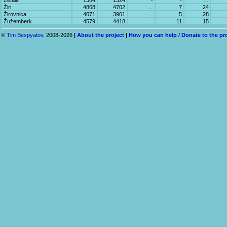
Žetale
1364
1324
-
-
…
Žiri
4868
4702
…
7
24
Žirovnica
4071
3901
…
5
28
Žužemberk
4579
4418
…
11
15
©
Tim Bespyatov
, 2008-2026
|
About the project
|
How you can help / Donate to the pr