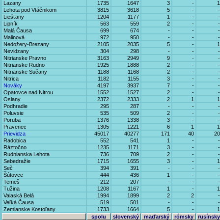
Lazany
1735
1647
3
-
1
Lehota pod Vtáčnikom
3815
3618
5
-
-
Liešťany
1204
1177
1
-
-
Lipník
563
559
2
-
-
Malá Čausa
699
674
-
-
-
Malinová
972
950
-
-
-
Nedožery-Brezany
2105
2035
5
-
1
Nevidzany
304
298
-
-
-
Nitrianske Pravno
3163
2949
9
-
-
Nitrianske Rudno
1925
1888
2
-
-
Nitrianske Sučany
1188
1168
2
-
-
Nitrica
1182
1155
3
-
-
Nováky
4197
3937
7
-
-
Opatovce nad Nitrou
1552
1527
2
-
-
Oslany
2372
2333
2
1
1
Podhradie
295
287
-
-
-
Poluvsie
535
509
2
-
-
Poruba
1376
1338
3
-
-
Pravenec
1305
1221
6
1
1
Prievidza
45017
40277
171
40
20
Radobica
552
541
1
-
-
Ráztočno
1235
1171
3
-
-
Rudnianska Lehota
736
709
2
-
-
Sebedražie
1715
1655
3
-
1
Seč
394
391
-
-
-
Šútovce
444
436
1
-
-
Temeš
212
207
-
-
-
Tužina
1208
1167
1
-
1
Valaská Belá
1994
1899
2
2
-
Veľká Čausa
519
501
-
-
-
Zemianske Kostoľany
1733
1664
5
-
1
spolu
slovenský
maďarský
rómsky
rusínsky