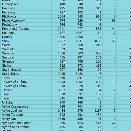
Nýrovce
520
183
301
1
-
Ondrejovce
440
348
61
-
-
Pastovce
495
128
343
-
-
Pečenice
127
122
1
-
-
Plášťovce
1504
560
916
5
-
Plavé Vozokany
774
529
7
68
-
Podlužany
764
743
5
-
-
Pohronský Ruskov
1241
477
588
44
1
Pukanec
1777
1627
12
7
-
Rybník
1406
1358
4
-
1
Šahy
7267
2331
4455
36
-
Šalov
352
68
242
3
-
Santovka
659
590
35
-
2
Šarovce
1606
703
697
3
-
Sazdice
465
197
231
-
2
Sikenica
627
408
160
-
-
Slatina
312
172
116
-
-
Starý Hrádok
207
166
29
-
-
Starý Tekov
1495
1422
6
-
-
Tehla
465
347
66
12
-
Tekovské Lužany
2843
1902
690
19
2
Tekovský Hrádok
380
228
140
-
4
Tlmače
3637
3298
34
2
5
Tupá
568
397
156
-
-
Turá
215
130
76
-
-
Uhliská
180
169
1
-
-
Veľké Kozmálovce
718
704
6
-
-
Veľké Ludince
1464
279
1117
7
-
Veľké Turovce
742
291
434
-
-
Veľký Ďur
1319
1188
25
1
-
Vyškovce nad Ipľom
655
173
415
27
-
Vyšné nad Hronom
175
84
77
2
-