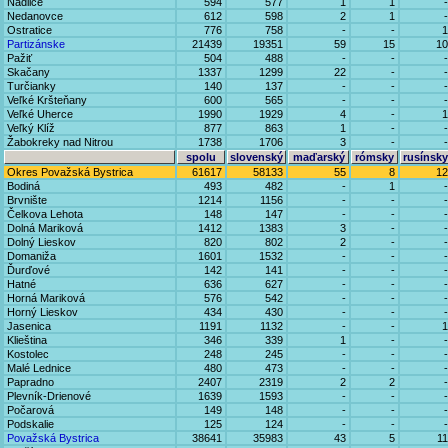
Nadlice
594
577
1
1
-
Nedanovce
612
598
2
1
-
Ostratice
776
758
-
-
1
Partizánske
21439
19351
59
15
10
Pažiť
504
488
-
-
-
Skačany
1337
1299
22
-
-
Turčianky
140
137
-
-
-
Veľké Kršteňany
600
565
-
-
-
Veľké Uherce
1990
1929
4
-
1
Veľký Klíž
877
863
1
-
-
Žabokreky nad Nitrou
1738
1706
3
-
-
spolu
slovenský
maďarský
rómsky
rusínsky
Okres Považská Bystrica
61617
58133
55
8
12
Bodiná
493
482
-
1
-
Brvnište
1214
1156
-
-
-
Čelkova Lehota
148
147
-
-
-
Dolná Mariková
1412
1383
3
-
-
Dolný Lieskov
820
802
2
-
-
Domaniža
1601
1532
-
-
-
Ďurďové
142
141
-
-
-
Hatné
636
627
-
-
-
Horná Mariková
576
542
-
-
-
Horný Lieskov
434
430
-
-
-
Jasenica
1191
1132
-
-
1
Klieština
346
339
1
-
-
Kostolec
248
245
-
-
-
Malé Lednice
480
473
-
-
-
Papradno
2407
2319
2
2
-
Plevník-Drienové
1639
1593
-
-
-
Počarová
149
148
-
-
-
Podskalie
125
124
-
-
-
Považská Bystrica
38641
35983
43
5
11