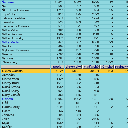
Šamorín
13628
5342
6995
12
8
Sap
508
37
460
-
-
Štvrtok na Ostrove
1714
469
1164
35
-
Topoľníky
3116
175
2822
-
-
Trhová Hradská
2211
161
1974
4
-
Trnávka
522
163
342
-
1
Trstená na Ostrove
578
71
497
-
-
Veľká Paka
984
586
369
-
1
Veľké Blahovo
1589
289
1119
5
-
Veľké Dvorníky
1374
112
1121
-
-
Veľký Meder
8446
807
6868
23
1
Vieska
407
58
336
-
-
Vojka nad Dunajom
460
137
296
-
-
Vrakúň
2794
296
2349
18
-
Vydrany
1783
236
1448
-
2
Zlaté Klasy
3611
1050
1016
1222
1
spolu
slovenský
maďarský
rómsky
rusínsky
Okres Galanta
95124
58921
30324
163
32
Abrahám
1120
1078
15
1
-
Čierna Voda
1424
225
1186
-
-
Čierny Brod
1645
352
1218
1
-
Dolná Streda
1654
1536
23
-
-
Dolné Saliby
2020
546
1400
1
-
Dolný Chotár
361
146
181
-
-
Galanta
15052
9302
4221
30
6
Gáň
870
811
34
-
-
Horné Saliby
3198
1171
1841
2
2
Hoste
437
419
2
-
-
Jánovce
492
384
86
-
-
Jelka
4042
1672
2105
51
2
Kajal
1554
581
814
5
2
Košúty
1793
1038
667
2
-