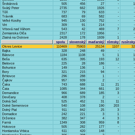
Šrobárová
505
456
27
-
1
Svätý Peter
2735
662
1926
-
-
Tôň
737
79
633
-
-
Trávnik
683
69
582
-
-
Veľké Kosihy
945
130
752
-
-
Virt
309
91
214
-
-
Vrbová nad Váhom
543
42
469
7
2
Zemianska Olča
2317
172
1956
-
-
Zlatná na Ostrove
2428
178
1939
1
-
spolu
slovenský
maďarský
rómsky
rusínsky
Okres Levice
110469
75903
25134
1107
32
Bajka
328
248
49
-
-
Bátovce
1184
1108
5
1
1
Beša
635
395
193
12
1
Bielovce
225
28
186
-
-
Bohunice
149
136
1
-
-
Bory
321
215
94
-
-
Brhlovce
296
288
1
-
-
Čajkov
957
939
2
-
-
Čaka
743
688
11
21
-
Čata
1085
344
661
10
-
Demandice
966
689
185
3
-
Devičany
408
378
2
-
-
Dolná Seč
525
452
31
11
-
Dolné Semerovce
540
108
190
203
-
Dolný Pial
911
842
25
3
-
Domadice
242
221
3
1
-
Drženice
382
347
4
3
-
Farná
1349
308
959
8
-
Hokovce
505
282
177
-
-
Hontianska Vrbica
611
420
148
-
-