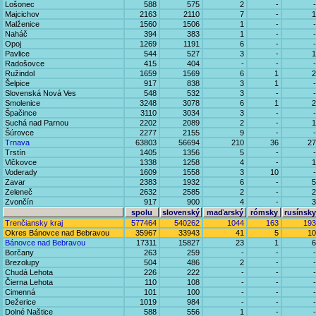
Lošonec
588
575
2
-
-
Majcichov
2163
2110
7
-
1
Malženice
1560
1506
1
-
-
Naháč
394
383
1
-
-
Opoj
1269
1191
6
-
-
Pavlice
544
527
3
-
1
Radošovce
415
404
-
-
-
Ružindol
1659
1569
6
1
2
Šelpice
917
838
3
1
-
Slovenská Nová Ves
548
532
3
-
-
Smolenice
3248
3078
6
1
2
Špačince
3110
3034
3
-
-
Suchá nad Parnou
2202
2089
2
-
1
Šúrovce
2277
2155
9
-
-
Trnava
63803
56694
210
36
27
Trstín
1405
1356
5
-
-
Vlčkovce
1338
1258
4
-
1
Voderady
1609
1558
3
10
-
Zavar
2383
1932
6
-
5
Zeleneč
2632
2585
2
-
2
Zvončín
917
900
4
-
3
spolu
slovenský
maďarský
rómsky
rusínsky
Trenčiansky kraj
577464
540262
1044
163
193
Okres Bánovce nad Bebravou
35967
33943
41
5
10
Bánovce nad Bebravou
17311
15827
23
1
6
Borčany
263
259
-
-
-
Brezolupy
504
486
2
-
-
Chudá Lehota
226
222
-
-
-
Čierna Lehota
110
108
-
-
-
Cimenná
101
100
-
-
-
Dežerice
1019
984
-
-
-
Dolné Naštice
588
556
1
-
-