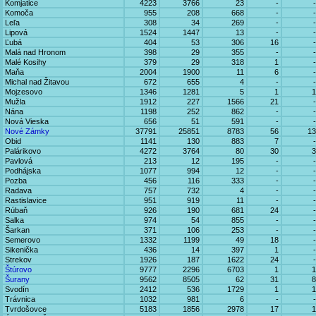
Komjatice
4223
3766
23
-
-
Komoča
955
208
668
-
-
Leľa
308
34
269
-
-
Lipová
1524
1447
13
-
-
Ľubá
404
53
306
16
-
Malá nad Hronom
398
29
355
-
-
Malé Kosihy
379
29
318
1
-
Maňa
2004
1900
11
6
-
Michal nad Žitavou
672
655
4
-
-
Mojzesovo
1346
1281
5
1
1
Mužla
1912
227
1566
21
-
Nána
1198
252
862
-
-
Nová Vieska
656
51
591
-
-
Nové Zámky
37791
25851
8783
56
13
Obid
1141
130
883
7
-
Palárikovo
4272
3764
80
30
3
Pavlová
213
12
195
-
-
Podhájska
1077
994
12
-
-
Pozba
456
116
333
-
-
Radava
757
732
4
-
-
Rastislavice
951
919
11
-
-
Rúbaň
926
190
681
24
-
Salka
974
54
855
-
-
Šarkan
371
106
253
-
-
Semerovo
1332
1199
49
18
-
Sikenička
436
14
397
1
-
Strekov
1926
187
1622
24
-
Štúrovo
9777
2296
6703
1
1
Šurany
9562
8505
62
31
8
Svodín
2412
536
1729
1
1
Trávnica
1032
981
6
-
-
Tvrdošovce
5183
1856
2978
17
1