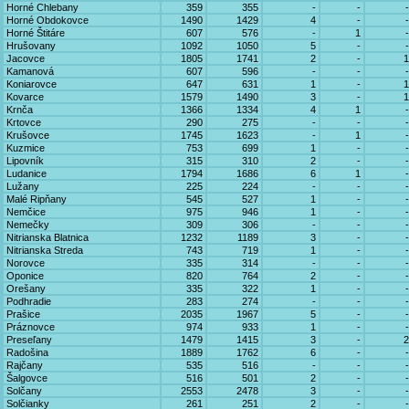
Horné Chlebany
359
355
-
-
-
Horné Obdokovce
1490
1429
4
-
-
Horné Štitáre
607
576
-
1
-
Hrušovany
1092
1050
5
-
-
Jacovce
1805
1741
2
-
1
Kamanová
607
596
-
-
-
Koniarovce
647
631
1
-
1
Kovarce
1579
1490
3
-
1
Krnča
1366
1334
4
1
-
Krtovce
290
275
-
-
-
Krušovce
1745
1623
-
1
-
Kuzmice
753
699
1
-
-
Lipovník
315
310
2
-
-
Ludanice
1794
1686
6
1
-
Lužany
225
224
-
-
-
Malé Ripňany
545
527
1
-
-
Nemčice
975
946
1
-
-
Nemečky
309
306
-
-
-
Nitrianska Blatnica
1232
1189
3
-
-
Nitrianska Streda
743
719
1
-
-
Norovce
335
314
-
-
-
Oponice
820
764
2
-
-
Orešany
335
322
1
-
-
Podhradie
283
274
-
-
-
Prašice
2035
1967
5
-
-
Práznovce
974
933
1
-
-
Preseľany
1479
1415
3
-
2
Radošina
1889
1762
6
-
-
Rajčany
535
516
-
-
-
Šalgovce
516
501
2
-
-
Solčany
2553
2478
3
-
-
Solčianky
261
251
2
-
-