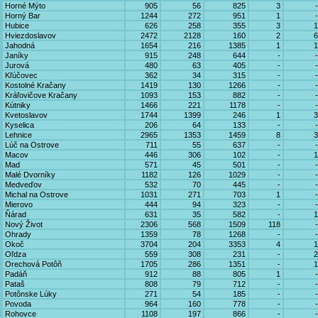
Horné Mýto
905
56
825
3
-
Horný Bar
1244
272
951
1
-
Hubice
626
258
355
3
1
Hviezdoslavov
2472
2128
160
2
6
Jahodná
1654
216
1385
1
1
Janíky
915
248
644
-
-
Jurová
480
63
405
-
-
Kľúčovec
362
34
315
-
-
Kostolné Kračany
1419
130
1266
-
-
Kráľovičove Kračany
1093
153
882
-
-
Kútniky
1466
221
1178
-
-
Kvetoslavov
1744
1399
246
1
3
Kyselica
206
64
133
-
-
Lehnice
2965
1353
1459
8
3
Lúč na Ostrove
711
55
637
-
-
Macov
446
306
102
-
1
Mad
571
45
501
-
-
Malé Dvorníky
1182
126
1029
-
-
Medveďov
532
70
445
-
-
Michal na Ostrove
1031
271
703
1
-
Mierovo
444
94
323
-
-
Ňárad
631
35
582
-
1
Nový Život
2306
568
1509
118
-
Ohrady
1359
78
1268
-
-
Okoč
3704
204
3353
4
1
Oľdza
559
308
231
-
2
Orechová Potôň
1705
286
1351
-
1
Padáň
912
88
805
1
-
Pataš
808
79
712
-
-
Potônske Lúky
271
54
185
-
-
Povoda
964
160
778
-
-
Rohovce
1108
197
866
-
-