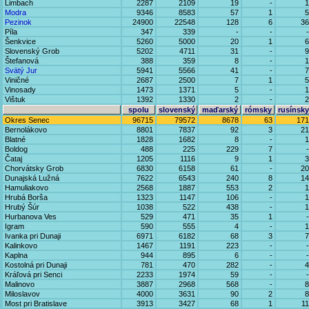
Limbach
2287
2109
19
-
1
Modra
9346
8583
57
1
5
Pezinok
24900
22548
128
6
36
Píla
347
339
-
-
-
Šenkvice
5260
5000
20
1
6
Slovenský Grob
5202
4711
31
-
9
Štefanová
388
359
8
-
1
Svätý Jur
5941
5566
41
-
7
Viničné
2687
2500
7
1
5
Vinosady
1473
1371
5
-
1
Vištuk
1392
1330
2
-
2
spolu
slovenský
maďarský
rómsky
rusínsky
Okres Senec
96715
79572
8678
63
171
Bernolákovo
8801
7837
92
3
21
Blatné
1828
1682
8
-
1
Boldog
488
225
229
7
-
Čataj
1205
1116
9
1
3
Chorvátsky Grob
6830
6158
61
-
20
Dunajská Lužná
7622
6543
240
8
14
Hamuliakovo
2568
1887
553
2
1
Hrubá Borša
1323
1147
106
-
1
Hrubý Šúr
1038
522
438
-
1
Hurbanova Ves
529
471
35
1
-
Igram
590
555
4
-
1
Ivanka pri Dunaji
6971
6182
68
3
7
Kalinkovo
1467
1191
223
-
-
Kaplna
944
895
6
-
-
Kostolná pri Dunaji
781
470
282
-
4
Kráľová pri Senci
2233
1974
59
-
-
Malinovo
3887
2968
568
-
8
Miloslavov
4000
3631
90
2
8
Most pri Bratislave
3913
3427
68
1
11