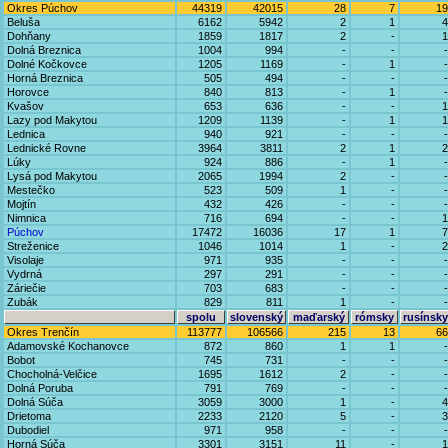
Okres Púchov
44319
42015
28
7
19
Beluša
6162
5942
2
1
4
Dohňany
1859
1817
2
-
1
Dolná Breznica
1004
994
-
-
-
Dolné Kočkovce
1205
1169
-
1
-
Horná Breznica
505
494
-
-
-
Horovce
840
813
-
1
-
Kvašov
653
636
-
-
1
Lazy pod Makytou
1209
1139
-
1
1
Lednica
940
921
-
-
-
Lednické Rovne
3964
3811
2
1
2
Lúky
924
886
-
1
-
Lysá pod Makytou
2065
1994
2
-
-
Mestečko
523
509
1
-
-
Mojtín
432
426
-
-
-
Nimnica
716
694
-
-
1
Púchov
17472
16036
17
1
7
Streženice
1046
1014
1
-
2
Visolaje
971
935
-
-
-
Vydrná
297
291
-
-
-
Záriečie
703
683
-
-
-
Zubák
829
811
1
-
-
spolu
slovenský
maďarský
rómsky
rusínsky
Okres Trenčín
113777
106566
215
13
66
Adamovské Kochanovce
872
860
1
1
-
Bobot
745
731
-
-
-
Chocholná-Velčice
1695
1612
2
-
-
Dolná Poruba
791
769
-
-
-
Dolná Súča
3059
3000
1
-
4
Drietoma
2233
2120
5
-
3
Dubodiel
971
958
-
-
-
Horná Súča
3301
3151
11
-
1