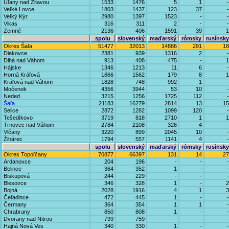
Úľany nad Žitavou
1533
1476
5
1
-
Veľké Lovce
1803
1437
123
37
-
Veľký Kýr
2980
1397
1523
-
-
Vlkas
316
311
2
-
-
Zemné
2136
406
1591
39
1
spolu
slovenský
maďarský
rómsky
rusínsky
Okres Šaľa
51477
32013
14886
291
18
Diakovce
2381
939
1316
2
-
Dlhá nad Váhom
913
408
475
-
1
Hájske
1346
1213
11
6
-
Horná Kráľová
1866
1562
179
8
1
Kráľová nad Váhom
1828
748
992
1
-
Močenok
4356
3944
53
10
-
Neded
3215
1256
1725
112
-
Šaľa
21183
16279
2814
13
15
Selice
2872
1282
1099
120
-
Tešedíkovo
3719
818
2710
1
1
Trnovec nad Váhom
2784
2108
326
4
-
Vlčany
3220
899
2045
10
-
Žihárec
1794
557
1141
4
-
spolu
slovenský
maďarský
rómsky
rusínsky
Okres Topoľčany
70877
66397
131
14
27
Ardanovce
204
196
-
-
-
Belince
364
352
1
-
-
Biskupová
244
229
-
-
-
Blesovce
346
328
1
-
2
Bojná
2028
1916
4
1
3
Čeľadince
472
445
1
-
-
Čermany
364
354
1
1
-
Chrabrany
850
808
1
-
-
Dvorany nad Nitrou
799
759
-
-
-
Hajná Nová Ves
340
330
1
-
-