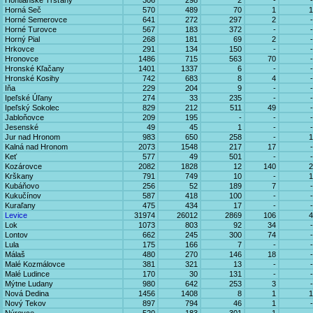
Hontianske Trsťany
306
298
2
-
-
Horná Seč
570
489
70
1
1
Horné Semerovce
641
272
297
2
-
Horné Turovce
567
183
372
-
-
Horný Pial
268
181
69
2
-
Hrkovce
291
134
150
-
-
Hronovce
1486
715
563
70
-
Hronské Kľačany
1401
1337
6
-
-
Hronské Kosihy
742
683
8
4
-
Iňa
229
204
9
-
-
Ipeľské Úľany
274
33
235
-
-
Ipeľský Sokolec
829
212
511
49
-
Jabloňovce
209
195
-
-
-
Jesenské
49
45
1
-
-
Jur nad Hronom
983
650
258
-
1
Kalná nad Hronom
2073
1548
217
17
-
Keť
577
49
501
-
-
Kozárovce
2082
1828
12
140
2
Krškany
791
749
10
-
1
Kubáňovo
256
52
189
7
-
Kukučínov
587
418
100
-
-
Kuraľany
475
434
17
-
-
Levice
31974
26012
2869
106
4
Lok
1073
803
92
34
-
Lontov
662
245
300
74
-
Lula
175
166
7
-
-
Málaš
480
270
146
18
-
Malé Kozmálovce
381
321
13
-
-
Malé Ludince
170
30
131
-
-
Mýtne Ludany
980
642
253
3
-
Nová Dedina
1456
1408
8
1
1
Nový Tekov
897
794
46
1
-