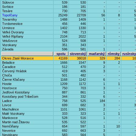
Súlovce
539
530
-
-
-
Svrbice
186
181
-
-
-
Tesáre
730
705
1
-
5
Topoľčany
25249
22709
56
8
5
Tovarníky
1488
1409
1
-
1
Tvrdomestice
456
446
-
-
-
Urmince
1402
1330
1
-
1
Veľké Dvorany
748
713
-
-
-
Veľké Ripňany
2104
2022
1
-
5
Velušovce
524
508
1
-
-
Vozokany
351
343
-
-
-
Závada
596
581
1
-
-
spolu
slovenský
maďarský
rómsky
rusínsky
Okres Zlaté Moravce
41169
38018
329
284
10
Beladice
1666
1547
9
2
-
Čaradice
512
470
2
-
-
Červený Hrádok
419
405
3
-
-
Choča
501
482
-
-
-
Čierne Kľačany
1168
1142
6
-
-
Hostie
1209
1172
1
1
-
Hosťovce
750
703
3
-
-
Jedľové Kostoľany
887
861
1
-
-
Kostoľany pod Tribečom
344
332
6
-
-
Ladice
758
525
184
-
-
Lovce
699
682
3
-
3
Machulince
1101
1061
2
-
-
Malé Vozokany
333
323
1
1
-
Mankovce
528
516
1
-
-
Martin nad Žitavou
535
522
-
-
-
Nemčiňany
654
597
1
10
-
Neverice
692
663
3
-
-
Nevidzany
583
564
5
-
-