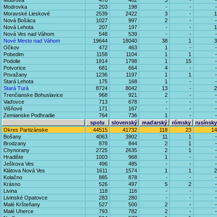
Modrová
476
462
3
-
-
Modrovka
203
198
-
-
-
Moravské Lieskové
2539
2422
3
-
1
Nová Bošáca
1027
997
2
-
-
Nová Lehota
207
197
-
-
1
Nová Ves nad Váhom
548
539
-
-
-
Nové Mesto nad Váhom
19644
18040
38
1
3
Očkov
472
463
1
-
-
Pobedim
1158
1104
1
1
-
Podolie
1914
1798
1
15
-
Potvorice
681
664
4
-
-
Považany
1236
1197
1
1
-
Stará Lehota
175
168
1
-
-
Stará Turá
8724
8042
13
-
2
Trenčianske Bohuslavice
968
921
2
-
-
Vaďovce
713
678
-
-
-
Višňové
171
167
-
-
-
Zemianske Podhradie
764
736
1
-
-
spolu
slovenský
maďarský
rómsky
rusínsky
Okres Partizánske
44515
41732
118
23
14
Bošany
4063
3902
11
1
-
Brodzany
878
844
2
1
-
Chynorany
2725
2635
2
1
-
Hradište
1003
968
1
-
-
Ješkova Ves
496
485
-
-
-
Klátova Nová Ves
1611
1574
1
1
2
Kolačno
885
878
-
-
-
Krásno
526
497
5
2
-
Livina
118
116
-
-
-
Livinské Opatovce
283
280
-
-
-
Malé Kršteňany
527
500
2
-
-
Malé Uherce
793
782
2
-
-