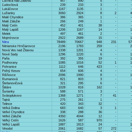
Lúčnica nad Žitavou
957
890
5
-
-
Ľudovítová
239
233
3
-
-
Lukáčovce
1167
1135
1
-
-
Lužianky
3060
2924
8
2
4
Malé Chyndice
386
365
1
-
-
Malé Zálužie
266
249
1
-
-
Malý Cetín
452
401
38
-
-
Malý Lapáš
1206
1167
14
-
1
Melek
497
461
2
-
-
Mojmírovce
2922
2689
15
-
1
Nitra
78489
70667
948
231
57
Nitrianske Hrnčiarovce
2196
1783
259
-
2
Nová Ves nad Žitavou
1338
1201
4
-
-
Nové Sady
1296
1220
6
-
1
Paňa
392
355
19
-
1
Podhorany
1085
1016
52
1
1
Pohranice
1112
646
423
-
-
Poľný Kesov
654
606
4
-
-
Rišňovce
2096
1990
8
-
1
Rumanová
821
803
3
-
-
Štefanovičová
321
295
6
-
-
Štitáre
1028
816
162
-
1
Šurianky
588
571
3
-
-
Svätoplukovo
1368
1271
7
41
-
Tajná
275
261
1
-
-
Telince
420
343
32
-
-
Veľká Dolina
683
640
3
1
-
Veľké Chyndice
338
288
36
-
-
Veľké Zálužie
4350
4044
12
-
-
Veľký Cetín
1626
587
970
-
-
Veľký Lapáš
1887
1813
24
-
1
Vinodol
2061
1682
57
272
-