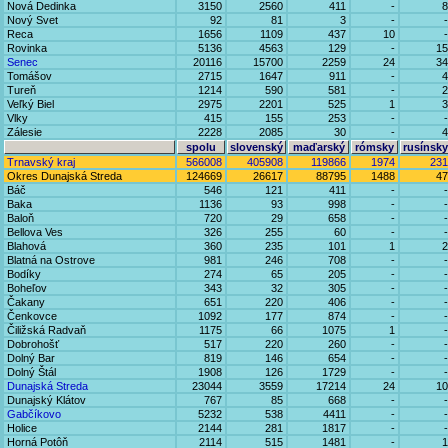
Nová Dedinka
3150
2560
411
-
8
Nový Svet
92
81
3
-
-
Reca
1656
1109
437
10
-
Rovinka
5136
4563
129
-
15
Senec
20116
15700
2259
24
34
Tomášov
2715
1647
911
-
4
Tureň
1214
590
581
-
2
Veľký Biel
2975
2201
525
1
3
Vlky
415
155
253
-
-
Zálesie
2228
2085
30
-
4
spolu
slovenský
maďarský
rómsky
rusínsky
Trnavský kraj
566008
405908
119866
1974
231
Okres Dunajská Streda
124669
26617
88795
1488
47
Báč
546
121
411
-
-
Baka
1136
93
998
-
-
Baloň
720
29
658
-
-
Bellova Ves
326
255
60
-
-
Blahová
360
235
101
1
2
Blatná na Ostrove
981
246
708
-
-
Bodíky
274
65
205
-
-
Boheľov
343
32
305
-
-
Čakany
651
220
406
-
-
Čenkovce
1092
177
874
-
-
Čiližská Radvaň
1175
66
1075
1
-
Dobrohošť
517
220
260
-
-
Dolný Bar
819
146
654
-
-
Dolný Štál
1908
126
1729
-
-
Dunajská Streda
23044
3559
17214
24
10
Dunajský Klátov
767
85
668
-
-
Gabčíkovo
5232
538
4411
-
-
Holice
2144
281
1817
-
-
Horná Potôň
2114
515
1481
-
1