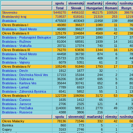
spolu
slovenský
maďarský
rómsky
rusínsky
Total
Slovak
Hungarian
Romani
Rusyn
Slovensko
5449270
4456102
462175
100526
38679
Bratislavský kraj
719537
618161
21319
253
1219
Bratislava
475503
403043
11958
139
898
Okres Bratislava I
46080
36627
1080
11
76
Bratislava - Staré Mesto
46080
36627
1080
11
76
Okres Bratislava II
125179
104684
4569
42
238
Bratislava - Podunajské Biskupice
23464
18719
1890
17
37
Bratislava - Ružinov
81004
68591
1939
14
161
Bratislava - Vrakuňa
20711
17374
740
11
40
Okres Bratislava III
76270
63836
1344
16
125
Bratislava - Nové Mesto
44458
36730
874
6
78
Bratislava - Rača
25733
21755
409
8
44
Bratislava - Vajnory
6079
5351
61
2
3
Okres Bratislava IV
105245
91840
1793
17
223
Bratislava - Devín
1912
1677
32
-
-
Bratislava - Devínska Nová Ves
17153
15164
244
2
24
Bratislava - Dúbravka
36206
31487
695
5
85
Bratislava - Karlova Ves
35644
30741
652
8
80
Bratislava - Lamač
7789
6919
115
1
21
Bratislava - Záhorská Bystrica
6541
5852
55
1
13
Okres Bratislava V
122729
106056
3172
53
236
Bratislava - Čunovo
1635
1412
65
-
1
Bratislava - Jarovce
2706
2325
121
4
3
Bratislava - Petržalka
114000
98513
2770
49
225
Bratislava - Rusovce
4388
3806
216
-
7
spolu
slovenský
maďarský
rómsky
rusínsky
Okres Malacky
78136
71546
332
42
66
Borinka
860
773
5
-
2
Gajary
3163
2746
6
1
-