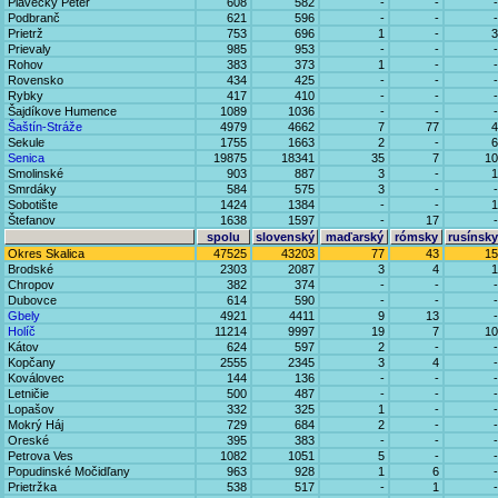
Plavecký Peter
608
582
-
-
-
Podbranč
621
596
-
-
-
Prietrž
753
696
1
-
3
Prievaly
985
953
-
-
-
Rohov
383
373
1
-
-
Rovensko
434
425
-
-
-
Rybky
417
410
-
-
-
Šajdíkove Humence
1089
1036
-
-
-
Šaštín-Stráže
4979
4662
7
77
4
Sekule
1755
1663
2
-
6
Senica
19875
18341
35
7
10
Smolinské
903
887
3
-
1
Smrdáky
584
575
3
-
-
Sobotište
1424
1384
-
-
1
Štefanov
1638
1597
-
17
-
spolu
slovenský
maďarský
rómsky
rusínsky
Okres Skalica
47525
43203
77
43
15
Brodské
2303
2087
3
4
1
Chropov
382
374
-
-
-
Dubovce
614
590
-
-
-
Gbely
4921
4411
9
13
-
Holíč
11214
9997
19
7
10
Kátov
624
597
2
-
-
Kopčany
2555
2345
3
4
-
Koválovec
144
136
-
-
-
Letničie
500
487
-
-
-
Lopašov
332
325
1
-
-
Mokrý Háj
729
684
2
-
-
Oreské
395
383
-
-
-
Petrova Ves
1082
1051
5
-
-
Popudinské Močidľany
963
928
1
6
-
Prietržka
538
517
-
1
-