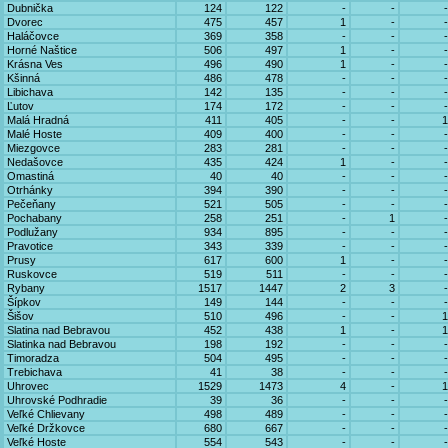
Dubnička
124
122
-
-
-
Dvorec
475
457
1
-
-
Haláčovce
369
358
-
-
-
Horné Naštice
506
497
1
-
-
Krásna Ves
496
490
1
-
-
Kšinná
486
478
-
-
-
Libichava
142
135
-
-
-
Ľutov
174
172
-
-
-
Malá Hradná
411
405
-
-
1
Malé Hoste
409
400
-
-
-
Miezgovce
283
281
-
-
-
Nedašovce
435
424
1
-
-
Omastiná
40
40
-
-
-
Otrhánky
394
390
-
-
-
Pečeňany
521
505
-
-
-
Pochabany
258
251
-
1
-
Podlužany
934
895
-
-
-
Pravotice
343
339
-
-
-
Prusy
617
600
1
-
-
Ruskovce
519
511
-
-
-
Rybany
1517
1447
2
3
-
Šípkov
149
144
-
-
-
Šišov
510
496
-
-
1
Slatina nad Bebravou
452
438
1
-
1
Slatinka nad Bebravou
198
192
-
-
-
Timoradza
504
495
-
-
-
Trebichava
41
38
-
-
-
Uhrovec
1529
1473
4
-
1
Uhrovské Podhradie
39
36
-
-
-
Veľké Chlievany
498
489
-
-
-
Veľké Držkovce
680
667
-
-
-
Veľké Hoste
554
543
-
-
-