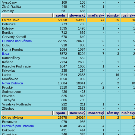
Vysočany
109
108
-
-
-
Žitná-Radiša
448
430
1
-
-
Zlatníky
681
655
2
-
-
spolu
slovenský
maďarský
rómsky
rusínsky
Okres Ilava
58058
53969
74
25
20
Bohunice
773
765
-
-
-
Bolešov
1535
1495
1
-
1
Borčice
712
669
-
-
-
Červený Kameň
670
640
-
-
-
Dubnica nad Váhom
22595
20406
32
1
5
Dulov
918
888
-
-
-
Horná Poruba
1084
1074
-
-
-
Ilava
5572
5204
7
3
2
Kameničany
563
552
-
-
-
Košeca
2734
2665
5
1
-
Košecké Podhradie
1047
1006
1
-
-
Krivoklát
238
234
-
-
-
Ladce
2514
2353
-
16
1
Mikušovce
1050
1002
-
2
-
Nová Dubnica
10884
10041
25
2
10
Pruské
2310
2177
2
-
1
Sedmerovec
426
423
-
-
-
Slavnica
825
813
-
-
-
Tuchyňa
806
789
-
-
-
Vršatské Podhradie
222
211
1
-
-
Zliechov
580
562
-
-
-
spolu
slovenský
maďarský
rómsky
rusínsky
Okres Myjava
25678
24014
38
2
11
Brestovec
979
956
-
-
1
Brezová pod Bradlom
4848
4534
4
-
2
Bukovec
431
414
1
-
1
Chvojnica
346
328
1
-
-