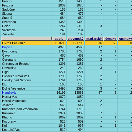
Prečín
1510
1435
1
-
-
Pružina
2037
1973
-
-
-
Sádočné
155
153
-
-
-
Slopná
484
479
-
-
-
Stupné
684
660
-
-
-
Sverepec
1356
1300
-
-
-
Udiča
2247
2115
3
-
-
Vrchteplá
248
231
-
-
-
Záskalie
194
189
-
-
-
spolu
slovenský
maďarský
rómsky
rusínsky
Okres Prievidza
131693
121799
376
55
30
Bojnice
4978
4560
17
-
-
Bystričany
1785
1765
2
1
-
Čavoj
488
482
-
-
-
Čereňany
1754
1690
2
-
-
Chrenovec-Brusno
1391
1351
1
-
-
Chvojnica
242
230
3
2
-
Cigeľ
1271
1221
1
1
-
Diviacka Nová Ves
1790
1766
2
-
-
Diviaky nad Nitricou
1761
1719
2
-
-
Dlžín
165
150
1
-
-
Dolné Vestenice
2495
2393
3
-
-
Handlová
16199
13883
87
5
2
Horná Ves
1072
1050
-
-
-
Horné Vestenice
629
600
2
-
-
Jalovec
566
547
2
-
-
Kamenec pod Vtáčnikom
1744
1716
-
-
-
Kanianka
3974
3839
7
-
-
Kľačno
1069
1009
-
1
-
Kocurany
523
509
-
-
1
Koš
1041
937
1
1
-
Kostolná Ves
510
494
-
-
-