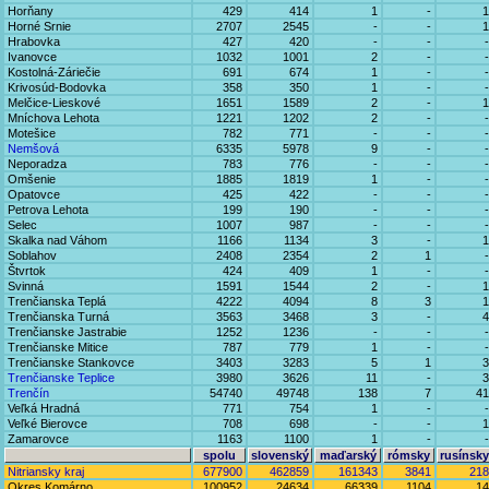
Horňany
429
414
1
-
1
Horné Srnie
2707
2545
-
-
1
Hrabovka
427
420
-
-
-
Ivanovce
1032
1001
2
-
-
Kostolná-Záriečie
691
674
1
-
-
Krivosúd-Bodovka
358
350
1
-
-
Melčice-Lieskové
1651
1589
2
-
1
Mníchova Lehota
1221
1202
2
-
-
Motešice
782
771
-
-
-
Nemšová
6335
5978
9
-
-
Neporadza
783
776
-
-
-
Omšenie
1885
1819
1
-
-
Opatovce
425
422
-
-
-
Petrova Lehota
199
190
-
-
-
Selec
1007
987
-
-
-
Skalka nad Váhom
1166
1134
3
-
1
Soblahov
2408
2354
2
1
-
Štvrtok
424
409
1
-
-
Svinná
1591
1544
2
-
1
Trenčianska Teplá
4222
4094
8
3
1
Trenčianska Turná
3563
3468
3
-
4
Trenčianske Jastrabie
1252
1236
-
-
-
Trenčianske Mitice
787
779
1
-
-
Trenčianske Stankovce
3403
3283
5
1
3
Trenčianske Teplice
3980
3626
11
-
3
Trenčín
54740
49748
138
7
41
Veľká Hradná
771
754
1
-
-
Veľké Bierovce
708
698
-
-
1
Zamarovce
1163
1100
1
-
-
spolu
slovenský
maďarský
rómsky
rusínsky
Nitriansky kraj
677900
462859
161343
3841
218
Okres Komárno
100952
24634
66339
1104
14