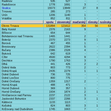
Radimov
535
527
-
-
-
Radošovce
1778
1691
3
-
-
Skalica
15573
13849
27
8
4
Trnovec
285
273
-
-
-
Unín
1206
1140
1
-
-
Vrádište
852
811
1
-
-
spolu
slovenský
maďarský
rómsky
rusínsky
Okres Trnava
131894
121612
354
56
63
Biely Kostol
2376
2163
9
-
5
Bíňovce
654
644
-
-
-
Bohdanovce nad Trnavou
1465
1441
2
-
-
Boleráz
2370
2273
9
1
-
Borová
467
455
1
-
-
Brestovany
2622
2394
5
-
2
Bučany
2386
2328
4
-
-
Buková
642
619
-
-
-
Cífer
4500
4294
9
-
1
Dechtice
1790
1763
3
-
-
Dlhá
441
426
2
2
-
Dobrá Voda
803
773
2
-
1
Dolná Krupá
2435
2279
1
1
-
Dolné Dubové
736
725
-
-
-
Dolné Lovčice
800
775
-
-
3
Dolné Orešany
1359
1317
2
-
-
Horná Krupá
488
471
-
-
-
Horné Dubové
369
357
1
-
-
Horné Orešany
1934
1874
2
1
1
Hrnčiarovce nad Parnou
2237
2122
3
-
-
Jaslovské Bohunice
2337
2266
3
1
1
Kátlovce
1133
1113
-
-
1
Košolná
824
803
3
1
1
Križovany nad Dudváhom
1745
1663
7
-
2