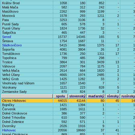
Kráľov Brod
1058
180
852
-
-
Malá Mača
582
312
242
-
-
Matúškovo
2262
999
1199
-
3
Mostová
1578
293
1211
2
-
Pata
3253
3106
8
-
-
Pusté Sady
605
578
3
1
-
Pusté Úľany
1824
1736
32
-
2
Šalgočka
465
447
3
-
-
Sereď
15737
14345
165
5
7
Šintava
1754
1687
11
-
-
Sládkovičovo
5415
3846
1375
17
1
Šoporňa
4081
3804
26
2
2
Tomášikovo
1736
250
1311
17
-
Topoľnica
799
485
298
-
-
Trstice
3864
301
3439
13
-
Váhovce
2097
784
1175
1
-
Veľká Mača
2614
664
1820
2
-
Veľké Úľany
4665
1974
2485
1
1
Veľký Grob
1425
1282
33
2
1
Vinohrady nad Váhom
1657
1540
7
-
1
Vozokany
1121
223
828
5
-
Zemianske Sady
870
824
8
2
2
spolu
slovenský
maďarský
rómsky
rusínsky
Okres Hlohovec
44015
41144
80
45
14
Bojničky
1421
1394
1
-
1
Červeník
1685
1611
1
-
-
Dolné Otrokovce
386
377
2
-
-
Dolné Trhovište
610
590
-
-
2
Dolné Zelenice
592
571
1
1
-
Dvorníky
2026
1916
9
-
1
Hlohovec
20556
18660
37
41
7
Horné Otrokovce
869
855
2
1
-