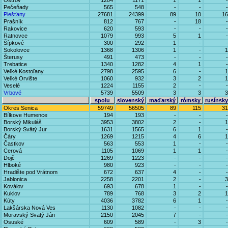
Ostrov
1204
1171
1
1
-
Pečeňady
565
548
-
-
-
Piešťany
27681
24399
89
10
16
Prašník
812
767
-
18
-
Rakovice
620
593
-
-
-
Ratnovce
1079
993
5
1
-
Šípkové
300
292
1
-
-
Sokolovce
1368
1306
1
-
1
Šterusy
491
473
-
-
-
Trebatice
1340
1282
4
1
-
Veľké Kostoľany
2798
2595
6
-
1
Veľké Orvište
1060
932
3
2
1
Veselé
1224
1155
2
-
-
Vrbové
5739
5509
3
3
3
spolu
slovenský
maďarský
rómsky
rusínsky
Okres Senica
59749
56505
89
115
31
Bílkove Humence
194
193
-
-
-
Borský Mikuláš
3953
3802
2
-
1
Borský Svätý Jur
1631
1565
6
1
-
Čáry
1269
1215
4
6
1
Častkov
563
553
1
-
-
Cerová
1105
1069
1
1
-
Dojč
1269
1223
-
-
-
Hlboké
980
923
-
-
-
Hradište pod Vrátnom
672
637
4
-
-
Jablonica
2258
2201
2
-
3
Koválov
693
678
1
-
-
Kuklov
789
768
3
2
1
Kúty
4036
3782
6
1
-
Lakšárska Nová Ves
1130
1082
-
-
-
Moravský Svätý Ján
2150
2045
7
-
-
Osuské
609
589
-
3
-