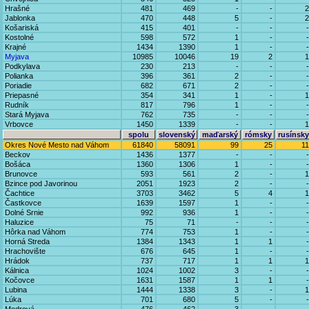
Hrašné
481
469
-
-
2
Jablonka
470
448
5
-
2
Košariská
415
401
-
-
-
Kostolné
598
572
1
-
-
Krajné
1434
1390
1
-
-
Myjava
10985
10046
19
2
1
Podkylava
230
213
-
-
-
Polianka
396
361
2
-
-
Poriadie
682
671
2
-
-
Priepasné
354
341
1
-
1
Rudník
817
796
1
-
-
Stará Myjava
762
735
-
-
-
Vrbovce
1450
1339
-
-
1
spolu
slovenský
maďarský
rómsky
rusínsky
Okres Nové Mesto nad Váhom
61840
58091
99
25
11
Beckov
1436
1377
-
-
-
Bošáca
1360
1306
1
-
-
Brunovce
593
561
2
-
1
Bzince pod Javorinou
2051
1923
2
-
-
Čachtice
3703
3462
5
4
1
Častkovce
1639
1597
1
-
-
Dolné Srnie
992
936
1
-
-
Haluzice
75
71
-
-
-
Hôrka nad Váhom
774
753
1
-
-
Horná Streda
1384
1343
1
1
-
Hrachovište
676
645
1
-
-
Hrádok
737
717
1
1
1
Kálnica
1024
1002
3
-
-
Kočovce
1631
1587
1
1
-
Lubina
1444
1338
3
-
1
Lúka
701
680
5
-
-