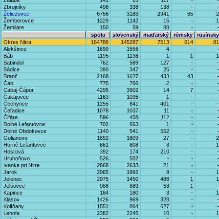
Zalaba
141
23
117
-
-
Zbrojníky
498
338
138
-
-
Želiezovce
6756
3183
2941
65
2
Žemberovce
1229
1142
15
-
1
Žemliare
150
59
88
-
-
spolu
slovenský
maďarský
rómsky
rusínsky
Okres Nitra
164788
145287
7513
614
81
Alekšince
1699
1556
4
-
-
Báb
1195
1136
1
1
1
Babindol
762
589
127
-
-
Bádice
390
347
25
-
-
Branč
2168
1627
433
43
-
Čab
775
766
2
-
-
Cabaj-Čápor
4295
3902
14
7
-
Čakajovce
1163
1095
1
-
-
Čechynce
1255
841
401
-
-
Čeľadice
1078
1037
11
-
-
Čifáre
596
458
112
-
-
Dolné Lefantovce
702
663
1
-
-
Dolné Obdokovce
1140
541
552
-
-
Golianovo
1892
1809
27
-
2
Horné Lefantovce
861
808
8
-
1
Hosťová
392
174
210
-
-
Hruboňovo
526
502
-
-
-
Ivanka pri Nitre
2868
2633
21
-
-
Jarok
2065
1992
9
-
1
Jelenec
2075
1450
488
1
1
Jelšovce
988
889
53
1
-
Kapince
184
180
3
-
1
Klasov
1426
969
328
-
-
Kolíňany
1551
864
627
-
-
Lehota
2382
2245
10
-
1