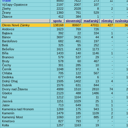
Vráble
8593
7622
273
11
1
Výčapy-Opatovce
2197
2007
107
-
-
Zbehy
2222
2028
8
2
1
Žirany
1360
761
529
-
-
Žitavce
412
384
1
-
-
spolu
slovenský
maďarský
rómsky
rusínsky
Okres Nové Zámky
138168
80607
47011
427
36
Andovce
1623
769
726
-
-
Bajtava
392
22
334
1
-
Bánov
3697
3415
44
4
-
Bardoňovo
682
461
197
-
-
Belá
325
55
252
-
-
Bešeňov
1621
423
1173
-
-
Bíňa
1433
140
1146
1
-
Branovo
579
537
29
-
-
Bruty
578
60
467
-
-
Čechy
301
285
10
-
-
Černík
1048
972
6
-
1
Chľaba
705
122
567
-
-
Dedinka
677
649
6
-
1
Dolný Ohaj
1505
1402
13
4
-
Dubník
1576
631
844
-
-
Dvory nad Žitavou
4999
1510
2810
74
2
Gbelce
2123
488
1486
4
-
Hul
1212
1164
11
-
1
Jasová
1151
1029
25
1
-
Jatov
713
649
31
1
-
Kamenica nad Hronom
1269
175
943
1
-
Kamenín
1479
185
1109
2
1
Kamenný Most
1060
107
885
2
-
Kmeťovo
827
793
7
-
-
Kolta
1257
1163
19
-
1