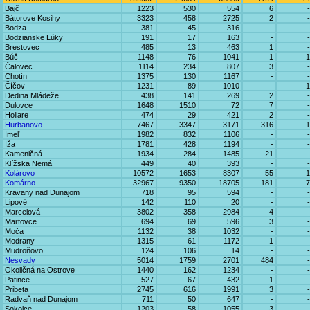
Bajč
1223
530
554
6
-
Bátorove Kosihy
3323
458
2725
2
-
Bodza
381
45
316
-
-
Bodzianske Lúky
191
17
163
-
-
Brestovec
485
13
463
1
-
Búč
1148
76
1041
1
1
Čalovec
1114
234
807
3
-
Chotín
1375
130
1167
-
-
Číčov
1231
89
1010
-
1
Dedina Mládeže
438
141
269
2
-
Dulovce
1648
1510
72
7
-
Holiare
474
29
421
2
-
Hurbanovo
7467
3347
3171
316
1
Imeľ
1982
832
1106
-
-
Iža
1781
428
1194
-
-
Kameničná
1934
284
1485
21
-
Klížska Nemá
449
40
393
-
-
Kolárovo
10572
1653
8307
55
1
Komárno
32967
9350
18705
181
7
Kravany nad Dunajom
718
95
594
-
-
Lipové
142
110
20
-
-
Marcelová
3802
358
2984
4
-
Martovce
694
69
596
3
-
Moča
1132
38
1032
-
-
Modrany
1315
61
1172
1
-
Mudroňovo
124
106
14
-
-
Nesvady
5014
1759
2701
484
-
Okoličná na Ostrove
1440
162
1234
-
-
Patince
527
67
432
1
-
Pribeta
2745
616
1991
3
-
Radvaň nad Dunajom
711
50
647
-
-
Sokolce
1203
58
1055
3
-