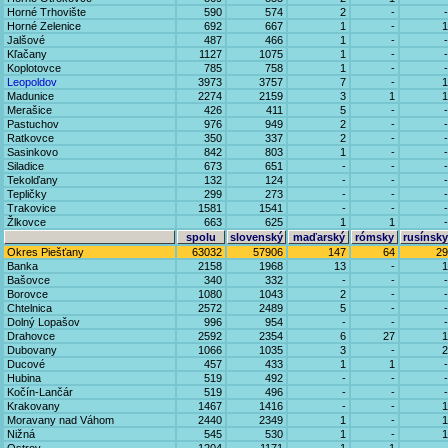
Horné Trhovište
590
574
2
-
-
Horné Zelenice
692
667
1
-
1
Jalšové
487
466
1
-
-
Kľačany
1127
1075
1
-
-
Koplotovce
785
758
1
-
-
Leopoldov
3973
3757
7
-
1
Madunice
2274
2159
3
1
1
Merašice
426
411
5
-
-
Pastuchov
976
949
2
-
-
Ratkovce
350
337
2
-
-
Sasinkovo
842
803
1
-
-
Siladice
673
651
-
-
-
Tekolďany
132
124
-
-
-
Tepličky
299
273
-
-
-
Trakovice
1581
1541
-
-
-
Žlkovce
663
625
1
1
-
spolu
slovenský
maďarský
rómsky
rusínsky
Okres Piešťany
63032
57906
147
64
29
Banka
2158
1968
13
-
1
Bašovce
340
332
-
-
-
Borovce
1080
1043
2
-
-
Chtelnica
2572
2489
5
-
-
Dolný Lopašov
996
954
-
-
-
Drahovce
2592
2354
6
27
1
Dubovany
1066
1035
3
-
2
Ducové
457
433
1
1
-
Hubina
519
492
-
-
-
Kočín-Lančár
519
496
-
-
-
Krakovany
1467
1416
-
-
1
Moravany nad Váhom
2440
2349
1
-
1
Nižná
545
530
1
-
1