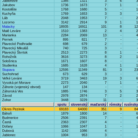
Jablonové
1385
1321
3
6
3
Jakubov
1736
1673
7
1
-
Kostolište
1768
1680
5
-
1
Kuchyňa
1769
1653
3
3
-
Láb
2048
1953
7
-
2
Lozorno
3142
2914
9
1
1
Malacky
18935
16911
101
8
12
Malé Leváre
1510
1383
2
4
2
Marianka
2284
2069
13
-
4
Pernek
895
821
7
-
-
Plavecké Podhradie
698
679
2
-
-
Plavecký Mikuláš
740
725
3
-
-
Plavecký Štvrtok
2513
2273
8
1
-
Rohožník
3616
3273
8
2
1
Sološnica
1671
1607
8
-
-
Studienka
1685
1628
4
1
1
Stupava
12595
11349
81
3
23
Suchohrad
673
629
3
-
-
Veľké Leváre
3719
3463
19
3
6
Vysoká pri Morave
2273
2040
7
1
-
Záhorie (vojenský obvod)
147
134
-
-
-
Záhorská Ves
1885
1746
3
5
3
Závod
2978
2874
7
2
2
Zohor
3448
3229
11
-
3
spolu
slovenský
maďarský
rómsky
rusínsky
Okres Pezinok
69183
64000
351
9
84
Báhoň
1879
1800
14
-
6
Budmerice
2506
2391
7
-
4
Častá
2363
2307
4
-
-
Doľany
1066
1047
1
-
1
Dubová
1142
1086
4
-
-
Jablonec
1004
953
3
-
-