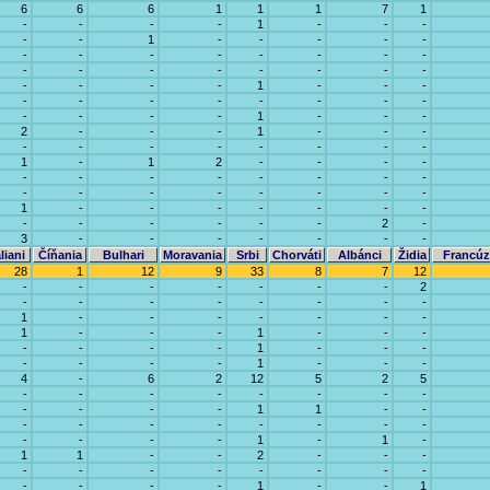
6
6
6
1
1
1
7
1
-
-
-
-
1
-
-
-
-
-
1
-
-
-
-
-
-
-
-
-
-
-
-
-
-
-
-
-
-
-
-
-
-
-
-
-
1
-
-
-
-
-
-
-
-
-
-
-
-
-
-
-
1
-
-
-
2
-
-
-
1
-
-
-
-
-
-
-
-
-
-
-
1
-
1
2
-
-
-
-
-
-
-
-
-
-
-
-
-
-
-
-
-
-
-
-
1
-
-
-
-
-
-
-
-
-
-
-
-
-
2
-
3
-
-
-
-
-
-
-
liani
Číňania
Bulhari
Moravania
Srbi
Chorváti
Albánci
Židia
Francúz
28
1
12
9
33
8
7
12
-
-
-
-
-
-
-
2
-
-
-
-
-
-
-
-
1
-
-
-
-
-
-
-
1
-
-
-
1
-
-
-
-
-
-
-
1
-
-
-
-
-
-
-
1
-
-
-
4
-
6
2
12
5
2
5
-
-
-
-
-
-
-
-
-
-
-
-
1
1
-
-
-
-
-
-
-
-
-
-
-
-
-
-
1
-
1
-
1
1
-
-
2
-
-
-
-
-
-
-
-
-
-
-
-
-
-
-
1
-
-
1