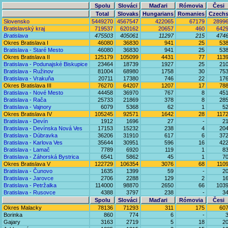
Spolu
Slováci
Maďari
Rómovia
Česi
Total
Slovaks
Hungarians
Romanies
Czech
Slovensko
5449270
4567547
422065
67179
2899
Bratislavský kraj
719537
620162
20657
460
642
Bratislava
475503
405061
11297
215
474
Okres Bratislava I
46080
36830
941
25
53
Bratislava - Staré Mesto
46080
36830
941
25
53
Okres Bratislava II
125179
105099
4431
77
113
Bratislava - Podunajské Biskupice
23464
18739
1927
25
21
Bratislava - Ružinov
81004
68980
1758
30
75
Bratislava - Vrakuňa
20711
17380
746
22
17
Okres Bratislava III
76270
64207
1207
17
78
Bratislava - Nové Mesto
44458
36970
767
8
45
Bratislava - Rača
25733
21869
378
8
28
Bratislava - Vajnory
6079
5368
62
1
5
Okres Bratislava IV
105245
92571
1642
28
117
Bratislava - Devín
1912
1696
27
-
2
Bratislava - Devínska Nová Ves
17153
15232
238
4
20
Bratislava - Dúbravka
36206
31910
617
6
37
Bratislava - Karlova Ves
35644
30951
596
16
42
Bratislava - Lamač
7789
6920
119
1
8
Bratislava - Záhorská Bystrica
6541
5862
45
1
7
Okres Bratislava V
122729
106354
3076
68
110
Bratislava - Čunovo
1635
1399
59
-
2
Bratislava - Jarovce
2706
2288
129
2
1
Bratislava - Petržalka
114000
98870
2650
66
103
Bratislava - Rusovce
4388
3797
238
-
3
Spolu
Slováci
Maďari
Rómovia
Česi
Okres Malacky
78136
71293
311
175
60
Borinka
860
774
6
-
Gajary
3163
2719
5
18
2