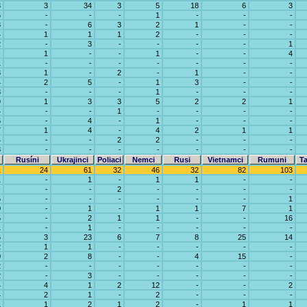
3
3
34
3
5
18
6
3
6
-
-
-
1
-
-
-
8
-
6
3
2
1
-
-
4
1
1
1
2
-
-
-
2
-
3
-
-
-
-
1
-
1
-
-
1
-
-
4
1
-
-
-
-
-
-
-
3
1
-
2
-
1
-
-
4
2
5
-
1
3
-
-
8
-
-
-
1
-
-
-
9
1
3
3
5
2
2
1
4
-
-
1
-
-
-
-
6
-
4
-
1
-
-
-
7
1
4
-
4
2
1
1
4
-
-
2
2
-
-
-
8
-
-
-
-
-
-
-
Rusíni
Ukrajinci
Poliaci
Nemci
Rusi
Vietnamci
Rumuni
Ta
1
24
61
32
46
32
82
103
1
-
1
-
1
1
-
-
-
-
-
2
-
-
-
-
5
-
-
-
-
-
-
1
0
-
1
-
1
1
7
1
5
-
2
1
1
-
-
16
1
-
1
-
-
-
-
-
6
3
23
6
7
8
25
14
2
1
1
-
-
-
-
-
0
2
8
-
-
4
15
-
2
-
-
-
-
-
-
-
2
-
3
-
-
-
-
-
4
4
1
2
12
-
-
2
4
2
1
-
2
-
-
-
1
1
2
1
2
-
1
1