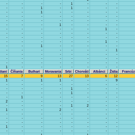
-
-
-
-
1
-
-
-
-
-
1
-
1
-
-
-
-
-
1
-
-
-
-
-
-
-
-
-
-
-
-
-
-
-
-
-
-
-
-
-
-
-
-
1
-
-
-
-
-
-
-
-
-
-
1
-
-
-
-
-
-
-
-
-
-
-
-
-
-
-
-
-
-
-
-
-
-
-
1
-
-
-
1
-
-
-
-
-
-
-
-
-
-
-
-
1
-
-
-
-
-
-
-
-
-
-
-
-
-
-
-
-
-
-
-
-
-
-
-
-
1
-
-
-
-
-
-
-
liani
Číňania
Bulhari
Moravania
Srbi
Chorváti
Albánci
Židia
Francúz
15
7
9
13
27
13
6
12
1
-
1
1
-
-
-
9
-
-
-
-
-
-
-
-
-
-
-
-
1
-
-
-
-
-
-
-
1
-
-
-
-
1
-
-
-
-
-
-
2
-
-
-
-
-
-
-
-
-
-
-
1
2
-
-
1
-
-
2
-
-
-
-
-
-
-
-
-
-
-
-
-
-
-
-
-
-
-
-
-
-
-
-
-
-
-
-
1
-
-
-
-
-
-
-
-
-
-
-
-
-
-
-