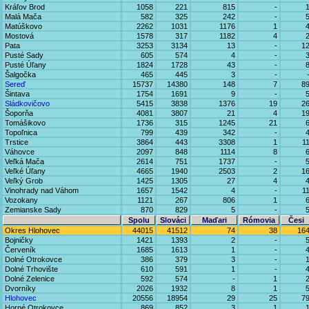
Kráľov Brod
1058
221
815
-
Malá Mača
582
325
242
-
Matúškovo
2262
1031
1176
1
Mostová
1578
317
1182
4
Pata
3253
3134
13
-
1
Pusté Sady
605
574
4
-
Pusté Úľany
1824
1728
43
-
Šalgočka
465
445
3
-
Sereď
15737
14380
148
7
8
Šintava
1754
1691
9
-
Sládkovičovo
5415
3838
1376
19
2
Šoporňa
4081
3807
21
4
1
Tomášikovo
1736
315
1245
21
Topoľnica
799
439
342
-
Trstice
3864
443
3308
1
1
Váhovce
2097
848
1114
8
Veľká Mača
2614
751
1737
-
Veľké Úľany
4665
1940
2503
2
1
Veľký Grob
1425
1305
27
4
Vinohrady nad Váhom
1657
1542
4
-
1
Vozokany
1121
267
806
1
Zemianske Sady
870
829
5
-
Spolu
Slováci
Maďari
Rómovia
Česi
Okres Hlohovec
44015
41512
74
38
16
Bojničky
1421
1393
2
-
Červeník
1685
1613
1
-
Dolné Otrokovce
386
379
3
-
Dolné Trhovište
610
591
1
-
Dolné Zelenice
592
574
-
1
Dvorníky
2026
1932
8
1
Hlohovec
20556
18954
29
25
7
Horné Otrokovce
869
852
3
1