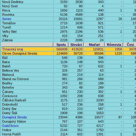
Nová Dedinka
3150
2636
343
-
1
Nový Svet
92
80
4
-
Reca
1656
1115
440
1
Rovinka
5136
4589
138
-
3
Senec
20116
15691
2287
26
14
Tomášov
2715
1638
921
-
1
Tureň
1214
606
571
-
Veľký Biel
2975
2196
536
1
2
Vlky
415
154
251
-
Zálesie
2228
2095
24
-
1
Spolu
Slováci
Maďari
Rómovia
Česi
Trnavský kraj
566008
413620
115831
1958
347
Okres Dunajská Streda
124669
30728
85586
1225
58
Báč
546
136
396
-
Baka
1136
148
943
-
Baloň
720
67
632
1
Bellova Ves
326
257
63
-
Blahová
360
219
114
-
Blatná na Ostrove
981
266
688
-
Bodíky
274
82
188
-
Boheľov
343
48
289
-
Čakany
651
230
392
1
Čenkovce
1092
208
838
-
Čiližská Radvaň
1175
112
1030
-
Dobrohošť
517
236
258
1
Dolný Bar
819
210
587
-
Dolný Štál
1908
198
1653
-
Dunajská Streda
23044
4386
16577
87
10
Dunajský Klátov
767
107
643
-
Gabčíkovo
5232
727
4217
-
1
Holice
2144
351
1750
-
Horná Potôň
2114
602
1391
1
1