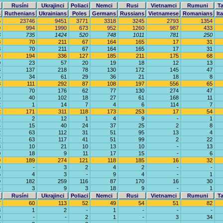
Rusíni
Ukrajinci
Poliaci
Nemci
Rusi
Vietnamci
Rumuni
Ta
s
Ruthenians
Ukrainians
Poles
Germans
Russians
Vietnamese
Romanians
It
6
23746
9451
3771
3318
3245
2793
1354
9
994
1990
673
952
1260
987
433
6
735
1424
520
748
1011
781
250
8
70
211
67
164
165
17
31
8
70
211
67
164
165
17
31
9
194
336
127
185
211
175
68
0
23
57
20
19
18
12
13
3
137
218
78
130
172
145
47
6
34
61
29
36
21
18
8
8
111
292
87
108
197
556
65
1
70
176
62
77
130
274
47
5
40
102
18
27
61
168
11
2
1
14
7
4
6
114
7
2
171
311
118
173
253
17
54
1
2
12
1
4
9
-
1
4
15
40
24
37
25
2
8
2
63
112
31
51
95
13
4
2
63
117
41
51
99
2
22
3
10
21
10
13
10
-
13
0
18
9
11
17
15
-
6
9
189
274
121
118
185
16
32
0
-
3
2
4
2
-
-
6
4
3
-
9
4
-
1
9
182
259
116
87
170
16
30
4
3
9
3
18
9
-
1
Rusíni
Ukrajinci
Poliaci
Nemci
Rusi
Vietnamci
Rumuni
Ta
7
60
113
52
49
54
51
82
3
1
2
-
1
-
-
-
0
-
-
2
1
-
3
34