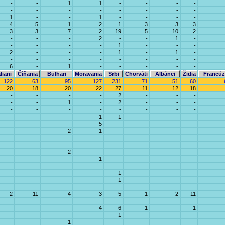
-
-
1
1
-
-
-
-
-
-
-
-
-
-
-
-
1
-
-
1
-
-
-
-
4
5
1
2
1
3
3
3
3
3
7
2
19
5
10
2
-
-
-
2
-
-
1
-
-
-
-
-
1
-
-
-
2
-
-
-
1
-
1
-
-
-
-
-
-
-
-
-
6
-
1
-
-
-
-
-
liani
Číňania
Bulhari
Moravania
Srbi
Chorváti
Albánci
Židia
Francúz
122
63
95
127
231
71
51
60
20
18
20
22
27
11
12
18
-
-
-
-
2
-
-
-
-
-
1
-
2
-
-
-
-
-
-
-
-
-
-
-
-
-
-
1
1
-
-
-
-
-
-
5
-
-
-
-
-
-
2
1
-
-
-
-
-
-
-
-
-
-
-
-
-
-
-
-
-
-
-
-
-
-
2
-
-
-
-
-
-
-
-
1
-
-
-
-
-
-
-
-
-
-
-
-
-
-
-
-
1
-
-
-
-
-
-
-
1
-
-
-
-
-
-
-
-
-
-
-
2
11
4
3
5
1
2
11
-
-
-
-
-
-
-
-
-
-
-
4
6
1
-
1
-
-
-
-
1
-
-
-
-
-
1
-
-
-
-
-