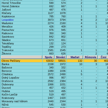
Horné Trhovište
590
574
2
-
Horné Zelenice
692
667
1
1
Jalšové
487
476
1
-
Kľačany
1127
1078
-
-
Koplotovce
785
760
1
1
Leopoldov
3973
3794
9
2
1
Madunice
2274
2160
4
1
1
Merašice
426
409
4
1
Pastuchov
976
945
2
-
Ratkovce
350
340
1
-
Sasinkovo
842
802
1
-
Siladice
673
651
-
1
Tekolďany
132
124
-
-
Tepličky
299
273
-
-
Trakovice
1581
1545
1
1
Žlkovce
663
626
-
2
Spolu
Slováci
Maďari
Rómovia
Česi
Okres Piešťany
63032
58501
132
30
46
Banka
2158
1972
10
3
1
Bašovce
340
332
-
-
Borovce
1080
1036
1
-
Chtelnica
2572
2490
5
-
Dolný Lopašov
996
957
-
-
Drahovce
2592
2384
6
2
1
Dubovany
1066
1031
4
-
Ducové
457
432
1
1
Hubina
519
495
-
-
Kočín-Lančár
519
497
-
-
Krakovany
1467
1420
-
-
Moravany nad Váhom
2440
2344
3
1
1
Nižná
545
530
1
-