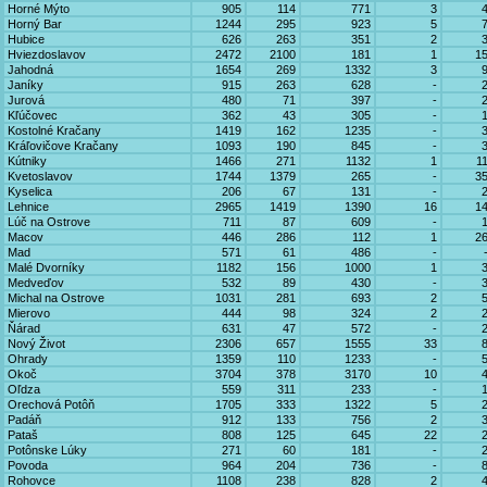
Horné Mýto
905
114
771
3
Horný Bar
1244
295
923
5
Hubice
626
263
351
2
Hviezdoslavov
2472
2100
181
1
1
Jahodná
1654
269
1332
3
Janíky
915
263
628
-
Jurová
480
71
397
-
Kľúčovec
362
43
305
-
Kostolné Kračany
1419
162
1235
-
Kráľovičove Kračany
1093
190
845
-
Kútniky
1466
271
1132
1
1
Kvetoslavov
1744
1379
265
-
3
Kyselica
206
67
131
-
Lehnice
2965
1419
1390
16
1
Lúč na Ostrove
711
87
609
-
Macov
446
286
112
1
2
Mad
571
61
486
-
Malé Dvorníky
1182
156
1000
1
Medveďov
532
89
430
-
Michal na Ostrove
1031
281
693
2
Mierovo
444
98
324
2
Ňárad
631
47
572
-
Nový Život
2306
657
1555
33
Ohrady
1359
110
1233
-
Okoč
3704
378
3170
10
Oľdza
559
311
233
-
Orechová Potôň
1705
333
1322
5
Padáň
912
133
756
2
Pataš
808
125
645
22
Potônske Lúky
271
60
181
-
Povoda
964
204
736
-
Rohovce
1108
238
828
2