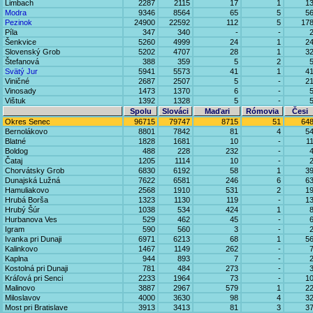
Limbach
2287
2115
17
1
1
Modra
9346
8564
65
5
5
Pezinok
24900
22592
112
5
17
Píla
347
340
-
-
Šenkvice
5260
4999
24
1
2
Slovenský Grob
5202
4707
28
1
3
Štefanová
388
359
5
2
Svätý Jur
5941
5573
41
1
4
Viničné
2687
2507
5
-
2
Vinosady
1473
1370
6
-
Vištuk
1392
1328
5
-
Spolu
Slováci
Maďari
Rómovia
Česi
Okres Senec
96715
79747
8715
51
64
Bernolákovo
8801
7842
81
4
5
Blatné
1828
1681
10
-
1
Boldog
488
228
232
-
Čataj
1205
1114
10
-
Chorvátsky Grob
6830
6192
58
1
3
Dunajská Lužná
7622
6581
246
6
6
Hamuliakovo
2568
1910
531
2
1
Hrubá Borša
1323
1130
119
-
1
Hrubý Šúr
1038
534
424
1
Hurbanova Ves
529
462
45
-
Igram
590
560
3
-
Ivanka pri Dunaji
6971
6213
68
1
5
Kalinkovo
1467
1149
262
-
Kaplna
944
893
7
-
Kostolná pri Dunaji
781
484
273
-
Kráľová pri Senci
2233
1964
73
-
1
Malinovo
3887
2967
579
1
2
Miloslavov
4000
3630
98
4
3
Most pri Bratislave
3913
3413
81
3
3