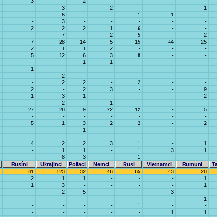
2
3
-
2
-
-
-
-
6
-
3
-
2
-
-
1
7
-
6
-
-
1
1
-
2
-
3
-
-
-
-
-
0
2
2
2
1
6
-
-
8
-
7
-
2
5
-
2
4
7
28
14
5
15
44
25
8
2
1
1
2
-
-
-
3
5
12
6
3
8
-
-
3
-
-
1
1
-
-
-
7
1
-
-
-
-
-
-
3
-
2
-
-
-
-
-
2
-
2
2
-
2
-
-
0
2
-
2
3
-
-
9
9
1
3
1
-
-
-
2
9
-
2
-
1
-
-
-
2
27
28
9
22
12
-
5
7
-
-
-
-
-
-
-
4
5
1
3
2
2
-
2
8
-
-
1
-
-
-
-
4
-
-
-
-
-
-
-
2
4
2
2
3
1
-
1
2
-
1
1
-
1
3
1
2
-
8
3
-
1
-
-
Rusíni
Ukrajinci
Poliaci
Nemci
Rusi
Vietnamci
Rumuni
Ta
8
61
123
32
46
65
43
28
5
2
1
1
-
-
-
1
8
1
3
-
-
-
-
1
0
-
2
5
-
-
3
-
6
-
-
-
-
-
-
1
4
-
-
-
-
1
-
-
3
-
-
-
-
-
1
1