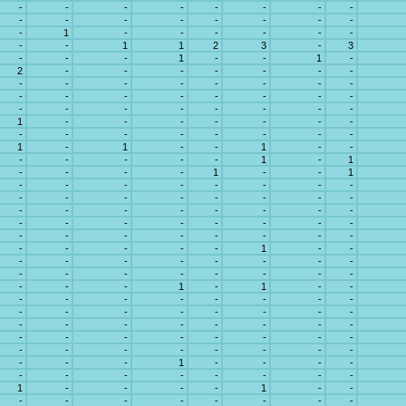
-
-
-
-
-
-
-
-
-
-
-
-
-
-
-
-
-
1
-
-
-
-
-
-
-
-
1
1
2
3
-
3
-
-
-
1
-
-
1
-
2
-
-
-
-
-
-
-
-
-
-
-
-
-
-
-
-
-
-
-
-
-
-
-
-
-
-
-
-
-
-
-
1
-
-
-
-
-
-
-
-
-
-
-
-
-
-
-
1
-
1
-
-
1
-
-
-
-
-
-
-
1
-
1
-
-
-
-
1
-
-
1
-
-
-
-
-
-
-
-
-
-
-
-
-
-
-
-
-
-
-
-
-
-
-
-
-
-
-
-
-
-
-
-
-
-
-
-
-
-
-
-
-
-
-
-
-
1
-
-
-
-
-
-
-
-
-
-
-
-
-
-
-
-
-
-
-
-
-
1
-
1
-
-
-
-
-
-
-
-
-
-
-
-
-
-
-
-
-
-
-
-
-
-
-
-
-
-
-
-
-
-
-
-
-
-
-
-
-
-
-
-
-
-
-
-
-
1
-
-
-
-
-
-
-
-
-
-
-
-
1
-
-
-
-
1
-
-
-
-
-
-
-
-
-
-