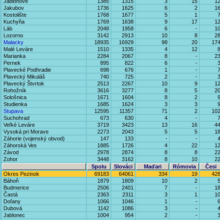
Jablonové
1385
1315
3
15
1
Jakubov
1736
1625
6
2
1
Kostolište
1768
1677
5
1
Kuchyňa
1769
1638
9
17
1
Láb
2048
1958
6
-
1
Lozorno
3142
2913
10
8
2
Malacky
18935
16929
98
20
17
Malé Leváre
1510
1335
4
12
Marianka
2284
2067
8
-
2
Pernek
895
822
6
-
Plavecké Podhradie
698
676
1
-
Plavecký Mikuláš
740
725
2
-
Plavecký Štvrtok
2513
2267
10
9
1
Rohožník
3616
3277
8
5
2
Sološnica
1671
1604
8
2
Studienka
1685
1624
3
3
Stupava
12595
11357
71
2
10
Suchohrad
673
630
4
-
Veľké Leváre
3719
3423
13
16
4
Vysoká pri Morave
2273
2043
5
5
1
Záhorie (vojenský obvod)
147
133
-
-
Záhorská Ves
1885
1726
4
22
1
Závod
2978
2874
8
8
2
Zohor
3448
3162
8
10
2
Spolu
Slováci
Maďari
Rómovia
Česi
Okres Pezinok
69183
64061
334
19
42
Báhoň
1879
1809
10
2
Budmerice
2506
2401
7
-
1
Častá
2363
2311
3
1
1
Doľany
1066
1046
1
-
Dubová
1142
1086
3
-
Jablonec
1004
954
2
-