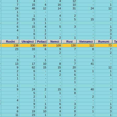
3
1
4
-
4
12
-
-
6
7
15
4
16
10
-
1
8
24
48
12
14
31
24
12
2
1
-
-
-
-
-
-
4
5
1
-
4
2
-
-
2
5
25
1
1
5
15
2
5
2
1
1
-
-
-
-
1
6
15
4
5
3
-
1
1
4
1
1
-
-
-
3
5
-
6
2
-
-
-
3
5
3
1
1
2
1
-
2
Rusíni
Ukrajinci
Poliaci
Nemci
Rusi
Vietnamci
Rumuni
Ta
8
138
330
69
109
130
112
73
4
23
33
6
9
7
8
7
1
-
-
-
2
-
-
2
4
-
3
-
-
-
-
-
2
3
-
1
-
1
1
-
9
13
17
10
8
7
41
-
3
9
62
15
15
20
-
12
9
2
6
-
4
6
1
1
3
1
1
-
2
6
-
1
8
1
1
-
-
2
-
-
6
-
-
-
-
1
-
-
2
1
-
-
-
-
-
-
6
9
24
2
15
6
40
4
7
-
5
-
1
8
-
-
2
-
2
1
-
-
2
-
3
4
1
-
1
-
-
-
0
-
9
1
6
3
-
1
2
9
7
3
4
2
7
3
2
6
19
10
4
8
1
3
7
11
23
1
1
2
-
1