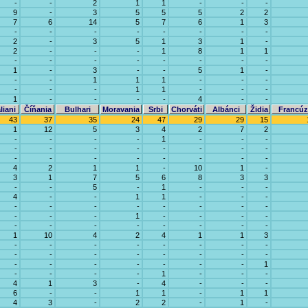
-
-
2
1
1
-
-
-
9
-
3
5
5
5
2
2
7
6
14
5
7
6
1
3
-
-
-
-
-
-
-
-
2
-
3
5
1
3
1
-
2
-
-
-
1
8
1
1
-
-
-
-
-
-
-
-
1
-
3
-
-
5
1
-
-
-
1
1
1
-
-
-
-
-
-
1
1
-
-
-
1
-
-
-
-
4
-
-
liani
Číňania
Bulhari
Moravania
Srbi
Chorváti
Albánci
Židia
Francúz
43
37
35
24
47
29
29
15
1
12
5
3
4
2
7
2
-
-
-
-
1
-
-
-
-
-
-
-
-
-
-
-
-
-
-
-
-
-
-
-
4
2
1
1
-
10
1
-
3
1
7
5
6
8
3
3
-
-
5
-
1
-
-
-
4
-
-
1
1
-
-
-
-
-
-
-
-
-
-
-
-
-
-
1
-
-
-
-
-
-
-
-
-
-
-
-
1
10
4
2
4
1
1
3
-
-
-
-
-
-
-
-
-
-
-
-
-
-
-
-
-
-
-
-
-
-
-
1
-
-
-
-
1
-
-
-
4
1
3
-
4
-
-
-
6
-
-
1
1
-
1
1
4
3
-
2
2
-
1
-