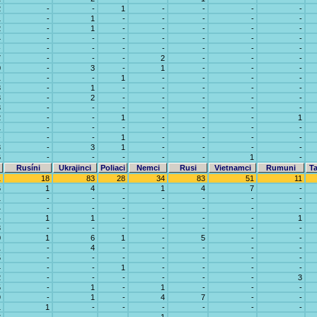
2
-
-
1
-
-
-
-
1
-
1
-
-
-
-
-
2
-
1
-
-
-
-
-
4
-
-
-
-
-
-
-
-
-
-
-
-
-
-
-
7
-
-
-
2
-
-
-
0
-
3
-
1
-
-
-
1
-
-
1
-
-
-
-
8
-
1
-
-
-
-
-
3
-
2
-
-
-
-
-
3
-
-
-
-
-
-
-
2
-
-
1
-
-
-
1
1
-
-
-
-
-
-
-
-
-
-
1
-
-
-
-
3
-
3
1
-
-
-
-
6
-
-
-
-
-
1
-
Rusíni
Ukrajinci
Poliaci
Nemci
Rusi
Vietnamci
Rumuni
Ta
1
18
83
28
34
83
51
11
6
1
4
-
1
4
7
-
1
-
-
-
-
-
-
-
4
-
-
-
-
-
-
-
4
1
1
-
-
-
-
1
3
-
-
-
-
-
-
-
0
1
6
1
-
5
-
-
1
-
4
-
-
-
-
-
5
-
-
-
-
-
-
-
4
-
-
1
-
-
-
-
2
-
-
-
-
-
-
3
5
-
1
-
1
-
-
-
9
-
1
-
4
7
-
-
1
1
-
-
-
-
-
-