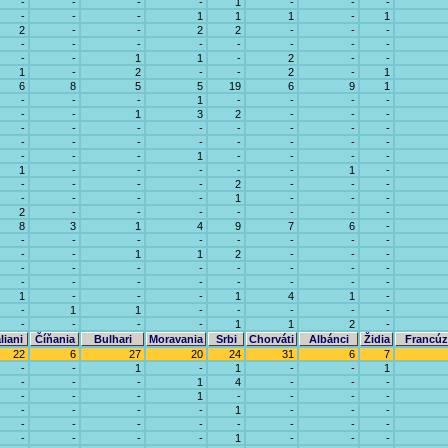
-
-
-
-
1
-
-
-
-
-
-
1
1
1
-
1
2
-
-
2
2
-
-
-
-
-
-
-
-
-
-
-
-
-
1
1
-
2
-
-
1
-
2
-
-
2
-
1
6
8
5
5
19
6
9
1
-
-
-
1
-
-
-
-
-
-
1
3
2
-
-
-
-
-
-
-
-
-
-
-
-
-
-
-
-
-
-
-
-
-
-
1
-
-
-
-
1
-
-
-
-
-
1
-
-
-
-
-
2
-
-
-
-
-
-
-
1
-
-
-
2
-
-
-
-
-
-
-
8
3
1
4
9
7
6
-
-
-
-
-
-
-
-
-
-
-
1
1
2
-
-
-
-
-
-
-
-
-
-
-
-
-
-
-
-
-
-
-
1
-
-
-
1
4
1
-
-
1
1
-
-
-
-
-
-
-
-
-
1
1
2
-
liani
Číňania
Bulhari
Moravania
Srbi
Chorváti
Albánci
Židia
Francúz
22
6
27
20
24
31
6
7
-
-
1
-
1
-
-
1
-
-
-
1
4
-
-
-
-
-
-
1
-
-
-
-
-
-
-
-
1
-
-
-
-
-
-
-
-
-
-
-
-
-
-
-
1
-
-
-