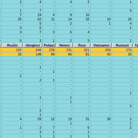
1
2
4
-
4
2
-
1
-
-
-
-
-
-
-
-
8
1
7
-
-
-
-
5
8
7
24
4
9
10
-
-
6
25
62
11
14
32
10
26
7
-
5
-
2
-
1
4
2
3
5
-
-
-
-
1
0
3
7
3
6
4
-
-
6
-
-
-
-
-
-
-
0
5
3
1
2
3
-
1
Rusíni
Ukrajinci
Poliaci
Nemci
Rusi
Vietnamci
Rumuni
Ta
8
150
648
239
231
321
339
276
8
25
148
49
66
81
43
33
1
-
-
-
-
-
-
-
1
-
-
-
-
-
-
-
-
-
1
-
-
-
-
-
2
-
-
1
-
-
-
-
2
2
-
-
-
-
-
-
4
-
2
1
-
-
-
-
-
-
-
-
-
-
-
-
-
-
-
-
-
-
-
-
6
-
-
-
-
-
-
1
4
-
1
-
1
-
-
-
7
-
-
-
1
-
-
-
3
-
-
-
-
-
-
3
8
-
2
-
-
-
-
-
5
-
1
-
-
-
-
-
8
4
29
12
13
31
30
2
5
-
-
-
1
-
-
1
8
1
2
7
-
6
-
2
5
-
3
1
-
1
-
-
0
-
1
1
1
1
-
-