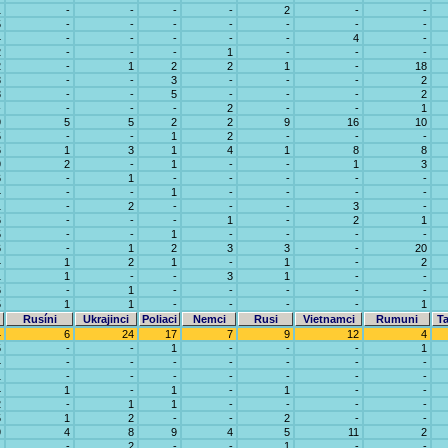
1
-
-
-
-
2
-
-
5
-
-
-
-
-
-
-
4
-
-
-
-
-
4
-
2
-
-
-
1
-
-
-
2
-
1
2
2
1
-
18
3
-
-
3
-
-
-
2
8
-
-
5
-
-
-
2
-
-
-
-
2
-
-
1
9
5
5
2
2
9
16
10
5
-
-
1
2
-
-
-
6
1
3
1
4
1
8
8
9
2
-
1
-
-
1
3
6
-
1
-
-
-
-
-
4
-
-
1
-
-
-
-
1
-
2
-
-
-
3
-
6
-
-
-
1
-
2
1
5
-
-
1
-
-
-
-
6
-
1
2
3
3
-
20
4
1
2
1
-
1
-
2
1
1
-
-
3
1
-
-
6
-
1
-
-
-
-
-
5
1
1
-
-
-
-
1
Rusíni
Ukrajinci
Poliaci
Nemci
Rusi
Vietnamci
Rumuni
Ta
4
6
24
17
7
9
12
4
5
-
-
1
-
-
-
1
4
-
-
-
-
-
-
-
1
-
-
-
-
-
-
-
4
1
-
1
-
1
-
-
2
-
1
1
-
-
-
-
5
1
2
-
-
2
-
-
9
4
8
9
4
5
11
2
1
-
2
-
-
1
-
-