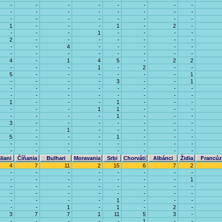
-
-
-
-
-
-
-
-
-
-
-
-
-
-
-
-
-
-
-
-
-
-
-
-
1
-
-
-
1
-
2
-
-
-
-
1
-
-
-
-
2
-
-
-
-
-
-
-
-
-
4
-
-
-
-
-
-
-
-
-
-
-
-
-
4
-
1
4
5
-
2
2
-
-
-
1
-
2
-
-
5
-
-
-
-
-
-
1
-
-
-
-
3
-
-
1
-
-
-
-
-
-
-
-
-
-
-
-
-
-
-
-
1
-
-
-
1
-
-
-
-
-
-
1
1
-
-
-
-
-
-
-
1
-
-
-
3
-
-
-
-
-
-
-
-
-
1
-
-
-
-
-
5
-
-
-
1
-
-
-
-
-
-
-
-
-
-
-
-
-
-
-
-
-
-
-
liani
Číňania
Bulhari
Moravania
Srbi
Chorváti
Albánci
Židia
Francúz
4
7
11
2
15
6
7
2
-
-
-
-
-
-
-
-
-
-
-
-
-
-
-
1
-
-
-
-
-
-
-
-
-
-
-
-
-
-
-
-
-
-
-
-
1
-
-
-
-
-
1
-
1
-
2
-
3
7
7
1
11
5
3
-
-
-
-
-
-
1
-
-