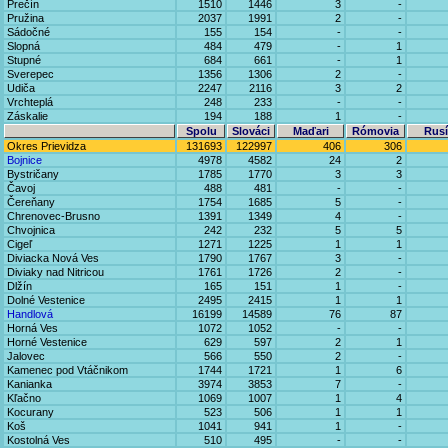
Prečín
1510
1446
3
-
Pružina
2037
1991
2
-
Sádočné
155
154
-
-
Slopná
484
479
-
1
Stupné
684
661
-
1
Sverepec
1356
1306
2
-
Udiča
2247
2116
3
2
Vrchteplá
248
233
-
-
Záskalie
194
188
1
-
Spolu
Slováci
Maďari
Rómovia
Rusí
Okres Prievidza
131693
122997
406
306
Bojnice
4978
4582
24
2
Bystričany
1785
1770
3
3
Čavoj
488
481
-
-
Čereňany
1754
1685
5
-
Chrenovec-Brusno
1391
1349
4
-
Chvojnica
242
232
5
5
Cigeľ
1271
1225
1
1
Diviacka Nová Ves
1790
1767
3
-
Diviaky nad Nitricou
1761
1726
2
-
Dlžín
165
151
1
-
Dolné Vestenice
2495
2415
1
1
Handlová
16199
14589
76
87
Horná Ves
1072
1052
-
-
Horné Vestenice
629
597
2
1
Jalovec
566
550
2
-
Kamenec pod Vtáčnikom
1744
1721
1
6
Kanianka
3974
3853
7
-
Kľačno
1069
1007
1
4
Kocurany
523
506
1
1
Koš
1041
941
1
-
Kostolná Ves
510
495
-
-