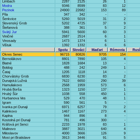
Limbach
2287
2125
26
1
Modra
9346
8599
83
12
Pezinok
24900
22682
153
89
Píla
347
342
-
-
Šenkvice
5260
5019
31
2
Slovenský Grob
5202
4725
37
9
Štefanová
388
361
5
2
Svätý Jur
5941
5600
60
3
Viničné
2687
2514
6
1
Vinosady
1473
1374
6
1
Vištuk
1392
1332
6
6
Spolu
Slováci
Maďari
Rómovia
Rusí
Okres Senec
96715
80826
9705
154
Bernolákovo
8801
7890
105
4
Blatné
1828
1684
13
-
Boldog
488
242
249
1
Čataj
1205
1118
14
-
Chorvátsky Grob
6830
6230
83
2
Dunajská Lužná
7622
6650
290
39
Hamuliakovo
2568
1959
573
6
Hrubá Borša
1323
1150
137
1
Hrubý Šúr
1038
558
450
1
Hurbanova Ves
529
470
48
1
Igram
590
561
5
-
Ivanka pri Dunaji
6971
6257
79
2
Kalinkovo
1467
1167
273
4
Kaplna
944
896
8
-
Kostolná pri Dunaji
781
496
300
-
Kráľová pri Senci
2233
1978
83
1
Malinovo
3887
3021
640
4
Miloslavov
4000
3666
126
9
Most pri Bratislave
3913
3446
91
5