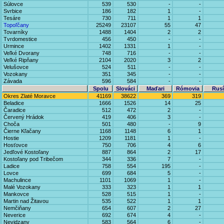
Súlovce
539
530
-
-
Svrbice
186
182
1
-
Tesáre
730
711
1
1
Topoľčany
25249
23107
55
47
Tovarníky
1488
1404
2
2
Tvrdomestice
456
450
-
-
Urmince
1402
1331
1
-
Veľké Dvorany
748
716
-
-
Veľké Ripňany
2104
2020
3
2
Velušovce
524
511
-
-
Vozokany
351
345
-
-
Závada
596
584
-
-
Spolu
Slováci
Maďari
Rómovia
Rusí
Okres Zlaté Moravce
41169
38622
369
319
Beladice
1666
1526
14
25
Čaradice
512
472
2
-
Červený Hrádok
419
406
3
-
Choča
501
480
-
9
Čierne Kľačany
1168
1148
6
1
Hostie
1209
1181
1
-
Hosťovce
750
706
4
6
Jedľové Kostoľany
887
864
2
17
Kostoľany pod Tribečom
344
336
7
-
Ladice
758
554
195
-
Lovce
699
684
5
-
Machulince
1101
1069
1
-
Malé Vozokany
333
323
1
1
Mankovce
528
515
1
-
Martin nad Žitavou
535
522
1
1
Nemčiňany
654
607
2
27
Neverice
692
674
4
-
Nevidzany
583
564
6
-