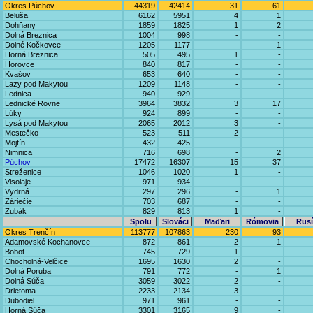
Okres Púchov
44319
42414
31
61
Beluša
6162
5951
4
1
Dohňany
1859
1825
1
2
Dolná Breznica
1004
998
-
-
Dolné Kočkovce
1205
1177
-
1
Horná Breznica
505
495
1
-
Horovce
840
817
-
-
Kvašov
653
640
-
-
Lazy pod Makytou
1209
1148
-
-
Lednica
940
929
-
-
Lednické Rovne
3964
3832
3
17
Lúky
924
899
-
-
Lysá pod Makytou
2065
2012
3
-
Mestečko
523
511
2
-
Mojtín
432
425
-
-
Nimnica
716
698
-
2
Púchov
17472
16307
15
37
Streženice
1046
1020
1
-
Visolaje
971
934
-
-
Vydrná
297
296
-
1
Záriečie
703
687
-
-
Zubák
829
813
1
-
Spolu
Slováci
Maďari
Rómovia
Rusí
Okres Trenčín
113777
107863
230
93
Adamovské Kochanovce
872
861
2
1
Bobot
745
729
1
-
Chocholná-Velčice
1695
1630
2
-
Dolná Poruba
791
772
-
1
Dolná Súča
3059
3022
2
-
Drietoma
2233
2134
3
-
Dubodiel
971
961
-
-
Horná Súča
3301
3165
9
-