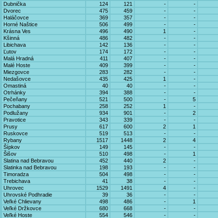
Dubnička
124
121
-
-
Dvorec
475
459
-
-
Haláčovce
369
357
-
-
Horné Naštice
506
499
-
-
Krásna Ves
496
490
1
-
Kšinná
486
482
-
-
Libichava
142
136
-
-
Ľutov
174
172
-
-
Malá Hradná
411
407
-
-
Malé Hoste
409
399
-
-
Miezgovce
283
282
-
-
Nedašovce
435
425
1
-
Omastiná
40
40
-
-
Otrhánky
394
388
-
-
Pečeňany
521
500
-
5
Pochabany
258
252
1
-
Podlužany
934
901
-
2
Pravotice
343
339
-
-
Prusy
617
600
2
1
Ruskovce
519
513
-
-
Rybany
1517
1448
2
4
Šípkov
149
145
-
-
Šišov
510
498
-
1
Slatina nad Bebravou
452
440
2
-
Slatinka nad Bebravou
198
193
-
-
Timoradza
504
498
-
-
Trebichava
41
38
-
-
Uhrovec
1529
1491
4
-
Uhrovské Podhradie
39
36
-
-
Veľké Chlievany
498
486
-
1
Veľké Držkovce
680
668
-
-
Veľké Hoste
554
546
-
-