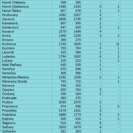
Horné Chlebany
359
355
-
-
Horné Obdokovce
1490
1433
3
1
Horné Štitáre
607
578
1
1
Hrušovany
1092
1057
4
-
Jacovce
1805
1745
3
-
Kamanová
607
595
2
-
Koniarovce
647
630
2
1
Kovarce
1579
1499
4
-
Krnča
1366
1339
3
2
Krtovce
290
274
-
-
Krušovce
1745
1625
2
11
Kuzmice
753
704
4
1
Lipovník
315
309
2
1
Ludanice
1794
1692
6
1
Lužany
225
223
1
1
Malé Ripňany
545
529
1
-
Nemčice
975
946
1
-
Nemečky
309
306
-
-
Nitrianska Blatnica
1232
1189
2
1
Nitrianska Streda
743
722
-
1
Norovce
335
315
-
-
Oponice
820
764
3
-
Orešany
335
324
2
-
Podhradie
283
275
-
-
Prašice
2035
1975
2
-
Práznovce
974
936
1
5
Preseľany
1479
1421
3
-
Radošina
1889
1773
5
2
Rajčany
535
516
1
1
Šalgovce
516
501
6
-
Solčany
2553
2479
4
-
Solčianky
261
254
1
-