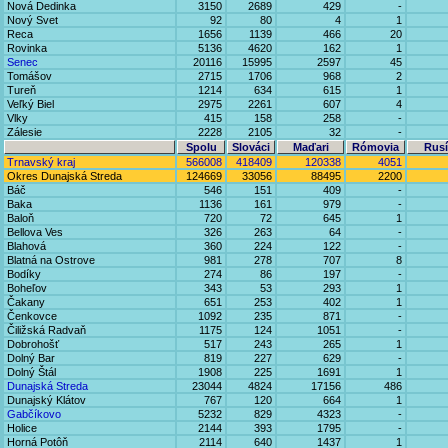
Nová Dedinka
3150
2689
429
-
Nový Svet
92
80
4
1
Reca
1656
1139
466
20
Rovinka
5136
4620
162
1
Senec
20116
15995
2597
45
Tomášov
2715
1706
968
2
Tureň
1214
634
615
1
Veľký Biel
2975
2261
607
4
Vlky
415
158
258
-
Zálesie
2228
2105
32
-
Spolu
Slováci
Maďari
Rómovia
Rusí
Trnavský kraj
566008
418409
120338
4051
Okres Dunajská Streda
124669
33056
88495
2200
Báč
546
151
409
-
Baka
1136
161
979
-
Baloň
720
72
645
1
Bellova Ves
326
263
64
-
Blahová
360
224
122
-
Blatná na Ostrove
981
278
707
8
Bodíky
274
86
197
-
Boheľov
343
53
293
1
Čakany
651
253
402
1
Čenkovce
1092
235
871
-
Čiližská Radvaň
1175
124
1051
-
Dobrohošť
517
243
265
1
Dolný Bar
819
227
629
-
Dolný Štál
1908
225
1691
1
Dunajská Streda
23044
4824
17156
486
Dunajský Klátov
767
120
664
1
Gabčíkovo
5232
829
4323
-
Holice
2144
393
1795
-
Horná Potôň
2114
640
1437
1