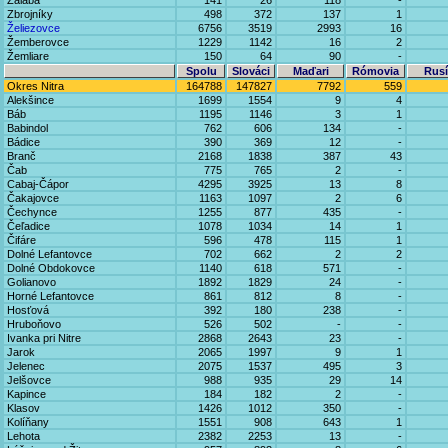
Zalaba
141
26
118
-
Zbrojníky
498
372
137
1
Želiezovce
6756
3519
2993
16
Žemberovce
1229
1142
16
2
Žemliare
150
64
90
-
Spolu
Slováci
Maďari
Rómovia
Rusí
Okres Nitra
164788
147827
7792
559
Alekšince
1699
1554
9
4
Báb
1195
1146
3
1
Babindol
762
606
134
-
Bádice
390
369
12
-
Branč
2168
1838
387
43
Čab
775
765
2
-
Cabaj-Čápor
4295
3925
13
8
Čakajovce
1163
1097
2
6
Čechynce
1255
877
435
-
Čeľadice
1078
1034
14
1
Čifáre
596
478
115
1
Dolné Lefantovce
702
662
2
2
Dolné Obdokovce
1140
618
571
-
Golianovo
1892
1829
24
-
Horné Lefantovce
861
812
8
-
Hosťová
392
180
238
-
Hruboňovo
526
502
-
-
Ivanka pri Nitre
2868
2643
23
-
Jarok
2065
1997
9
1
Jelenec
2075
1537
495
3
Jelšovce
988
935
29
14
Kapince
184
182
2
-
Klasov
1426
1012
350
-
Kolíňany
1551
908
643
1
Lehota
2382
2253
13
-