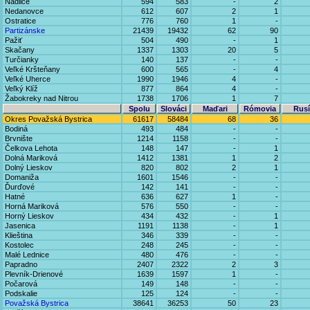
Nadlice
594
583
-
2
Nedanovce
612
607
2
1
Ostratice
776
760
1
-
Partizánske
21439
19432
62
90
Pažiť
504
490
-
1
Skačany
1337
1303
20
5
Turčianky
140
137
-
-
Veľké Kršteňany
600
565
-
4
Veľké Uherce
1990
1946
4
-
Veľký Klíž
877
864
4
-
Žabokreky nad Nitrou
1738
1706
1
7
Spolu
Slováci
Maďari
Rómovia
Rusí
Okres Považská Bystrica
61617
58484
68
36
Bodiná
493
484
-
-
Brvnište
1214
1158
-
-
Čelkova Lehota
148
147
-
1
Dolná Mariková
1412
1381
1
2
Dolný Lieskov
820
802
2
1
Domaniža
1601
1546
-
-
Ďurďové
142
141
-
-
Hatné
636
627
1
-
Horná Mariková
576
550
-
-
Horný Lieskov
434
432
-
1
Jasenica
1191
1138
-
1
Klieština
346
339
-
-
Kostolec
248
245
-
-
Malé Lednice
480
476
-
-
Papradno
2407
2322
2
3
Plevník-Drienové
1639
1597
1
-
Počarová
149
148
-
-
Podskalie
125
124
-
-
Považská Bystrica
38641
36253
50
23