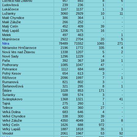
Lúčnica nad Žitavou
957
893
8
6
Ľudovítová
239
236
1
-
Lukáčovce
1167
1137
1
3
Lužianky
3060
2929
10
11
Malé Chyndice
386
364
1
-
Malé Zálužie
266
252
-
-
Malý Cetín
452
409
39
-
Malý Lapáš
1206
1175
16
-
Melek
497
463
-
1
Mojmírovce
2922
2704
20
5
Nitra
78489
71552
1065
271
Nitrianske Hrnčiarovce
2196
1772
335
4
Nová Ves nad Žitavou
1338
1207
5
2
Nové Sady
1296
1229
4
-
Paňa
392
367
18
1
Podhorany
1085
1047
47
-
Pohranice
1112
684
449
-
Poľný Kesov
654
613
3
-
Rišňovce
2096
1997
7
1
Rumanová
821
802
3
-
Štefanovičová
321
295
8
1
Štitáre
1028
853
171
-
Šurianky
588
574
3
-
Svätoplukovo
1368
1321
7
41
Tajná
275
260
1
-
Telince
420
360
27
-
Veľká Dolina
683
646
4
-
Veľké Chyndice
338
300
39
-
Veľké Zálužie
4350
4049
15
8
Veľký Cetín
1626
688
972
-
Veľký Lapáš
1887
1818
35
1
Vinodol
2061
1967
53
92