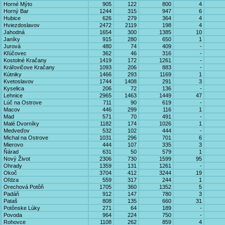
Horné Mýto
905
122
800
4
Horný Bar
1244
315
947
6
Hubice
626
279
364
4
Hviezdoslavov
2472
2119
198
4
Jahodná
1654
300
1385
10
Janíky
915
280
650
1
Jurová
480
74
409
-
Kľúčovec
362
46
316
-
Kostolné Kračany
1419
172
1261
-
Kráľovičove Kračany
1093
206
883
-
Kútniky
1466
293
1169
1
Kvetoslavov
1744
1408
291
3
Kyselica
206
72
136
-
Lehnice
2965
1463
1449
47
Lúč na Ostrove
711
90
619
-
Macov
446
299
116
1
Mad
571
70
491
-
Malé Dvorníky
1182
174
1026
1
Medveďov
532
102
444
-
Michal na Ostrove
1031
296
701
6
Mierovo
444
107
335
3
Ňárad
631
50
579
1
Nový Život
2306
730
1599
95
Ohrady
1359
131
1261
-
Okoč
3704
412
3244
19
Oľdza
559
317
244
1
Orechová Potôň
1705
360
1352
5
Padáň
912
147
780
3
Pataš
808
135
660
31
Potônske Lúky
271
64
189
-
Povoda
964
224
750
-
Rohovce
1108
262
859
4