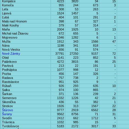
Komjatice
4223
3820
34
15
Komoča
955
244
673
3
Leľa
308
53
263
-
Lipová
1524
1457
5
-
Ľubá
404
101
291
2
Malá nad Hronom
398
67
327
1
Malé Kosihy
379
57
314
-
Maňa
2004
1925
10
13
Michal nad Žitavou
672
655
5
-
Mojzesovo
1346
1282
6
1
Mužla
1912
343
1566
47
Nána
1198
341
818
-
Nová Vieska
656
91
574
-
Nové Zámky
37791
27250
9157
72
Obid
1141
223
852
5
Palárikovo
4272
3815
86
25
Pavlová
213
22
191
1
Podhájska
1077
998
12
-
Pozba
456
147
326
-
Radava
757
738
2
-
Rastislavice
951
925
9
-
Rúbaň
926
293
635
10
Salka
974
100
865
-
Šarkan
371
136
239
2
Semerovo
1332
1226
42
21
Sikenička
436
55
382
1
Strekov
1926
313
1567
22
Štúrovo
9777
2919
6562
28
Šurany
9562
8756
71
31
Svodín
2412
662
1712
5
Trávnica
1032
985
15
-
Tvrdošovce
5183
2172
3017
33