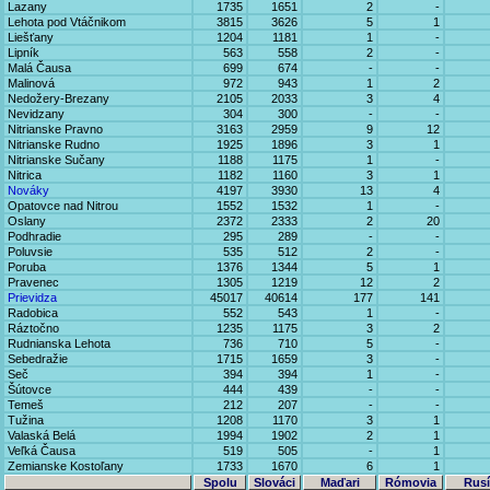
Lazany
1735
1651
2
-
Lehota pod Vtáčnikom
3815
3626
5
1
Liešťany
1204
1181
1
-
Lipník
563
558
2
-
Malá Čausa
699
674
-
-
Malinová
972
943
1
2
Nedožery-Brezany
2105
2033
3
4
Nevidzany
304
300
-
-
Nitrianske Pravno
3163
2959
9
12
Nitrianske Rudno
1925
1896
3
1
Nitrianske Sučany
1188
1175
1
-
Nitrica
1182
1160
3
1
Nováky
4197
3930
13
4
Opatovce nad Nitrou
1552
1532
1
-
Oslany
2372
2333
2
20
Podhradie
295
289
-
-
Poluvsie
535
512
2
-
Poruba
1376
1344
5
1
Pravenec
1305
1219
12
2
Prievidza
45017
40614
177
141
Radobica
552
543
1
-
Ráztočno
1235
1175
3
2
Rudnianska Lehota
736
710
5
-
Sebedražie
1715
1659
3
-
Seč
394
394
1
-
Šútovce
444
439
-
-
Temeš
212
207
-
-
Tužina
1208
1170
3
1
Valaská Belá
1994
1902
2
1
Veľká Čausa
519
505
-
1
Zemianske Kostoľany
1733
1670
6
1
Spolu
Slováci
Maďari
Rómovia
Rusí