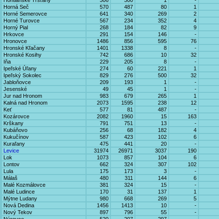
Hontianske Trsťany
306
300
1
-
Horná Seč
570
487
80
1
Horné Semerovce
641
340
269
2
Horné Turovce
567
234
352
4
Horný Pial
268
184
82
9
Hrkovce
291
154
146
-
Hronovce
1486
856
595
76
Hronské Kľačany
1401
1338
8
-
Hronské Kosihy
742
686
10
32
Iňa
229
205
8
-
Ipeľské Úľany
274
60
221
1
Ipeľský Sokolec
829
276
500
32
Jabloňovce
209
193
1
-
Jesenské
49
45
1
-
Jur nad Hronom
983
679
265
1
Kalná nad Hronom
2073
1595
238
12
Keť
577
81
487
-
Kozárovce
2082
1960
15
163
Krškany
791
751
13
-
Kubáňovo
256
68
182
4
Kukučínov
587
423
102
6
Kuraľany
475
441
20
-
Levice
31974
26971
3037
190
Lok
1073
857
104
6
Lontov
662
324
307
102
Lula
175
173
3
-
Málaš
480
311
144
6
Malé Kozmálovce
381
324
15
-
Malé Ludince
170
31
137
1
Mýtne Ludany
980
668
269
5
Nová Dedina
1456
1413
10
-
Nový Tekov
897
796
55
-