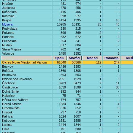
Hrašné
481
474
-
-
Jablonka
470
456
4
-
Košariská
415
406
1
-
Kostolné
598
577
1
-
Krajné
1434
1395
1
10
Myjava
10985
10131
25
46
Podkylava
230
215
-
-
Polianka
396
369
2
-
Poriadie
682
672
1
2
Priepasné
354
341
1
2
Rudník
817
804
-
-
Stará Myjava
762
741
-
-
Vrbovce
1450
1352
1
3
Spolu
Slováci
Maďari
Rómovia
Rusí
Okres Nové Mesto nad Váhom
61840
58366
112
247
Beckov
1436
1383
-
1
Bošáca
1360
1308
1
1
Brunovce
593
563
-
-
Bzince pod Javorinou
2051
1929
1
3
Čachtice
3703
3473
7
11
Častkovce
1639
1598
7
38
Dolné Srnie
992
944
1
-
Haluzice
75
71
-
-
Hôrka nad Váhom
774
757
1
-
Horná Streda
1384
1346
1
4
Hrachovište
676
652
2
9
Hrádok
737
718
1
-
Kálnica
1024
1007
1
-
Kočovce
1631
1588
2
-
Lubina
1444
1344
1
2
Lúka
701
680
9
-