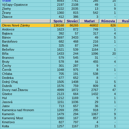
Vráble
8593
7761
285
15
Výčapy-Opatovce
2197
2108
49
1
Zbehy
2222
2035
13
9
Žirany
1360
815
542
1
Žitavce
412
386
3
-
Spolu
Slováci
Maďari
Rómovia
Rusí
Okres Nové Zámky
138168
86265
46802
826
Andovce
1623
872
749
1
Bajtava
392
57
317
4
Bánov
3697
3433
49
5
Bardoňovo
682
468
216
1
Belá
325
87
244
-
Bešeňov
1621
539
1164
1
Bíňa
1433
244
1096
20
Branovo
579
545
31
-
Bruty
578
84
455
4
Čechy
301
287
9
-
Černík
1048
975
8
1
Chľaba
705
191
538
-
Dedinka
677
652
8
-
Dolný Ohaj
1505
1408
11
5
Dubník
1576
759
809
6
Dvory nad Žitavou
4999
1872
2767
47
Gbelce
2123
664
1432
4
Hul
1212
1169
9
1
Jasová
1151
1036
29
1
Jatov
713
657
36
-
Kamenica nad Hronom
1269
295
918
7
Kamenín
1479
294
1067
9
Kamenný Most
1060
167
857
3
Kmeťovo
827
797
4
-
Kolta
1257
1167
23
1