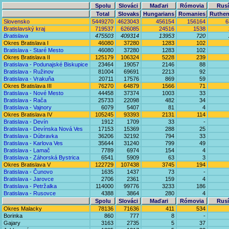
Spolu
Slováci
Maďari
Rómovia
Rusí
Total
Slovaks
Hungarians
Romanies
Ruthen
Slovensko
5449270
4623043
456154
156164
6
Bratislavský kraj
719537
626085
24516
1538
Bratislava
475503
409314
13953
720
Okres Bratislava I
46080
37280
1283
102
Bratislava - Staré Mesto
46080
37280
1283
102
Okres Bratislava II
125179
106324
5228
239
Bratislava - Podunajské Biskupice
23464
19057
2146
88
Bratislava - Ružinov
81004
69691
2213
92
Bratislava - Vrakuňa
20711
17576
869
59
Okres Bratislava III
76270
64879
1566
71
Bratislava - Nové Mesto
44458
37374
1003
33
Bratislava - Rača
25733
22098
482
34
Bratislava - Vajnory
6079
5407
81
4
Okres Bratislava IV
105245
93393
2131
114
Bratislava - Devín
1912
1709
33
-
Bratislava - Devínska Nová Ves
17153
15369
288
25
Bratislava - Dúbravka
36206
32192
794
33
Bratislava - Karlova Ves
35644
31240
799
49
Bratislava - Lamač
7789
6974
154
4
Bratislava - Záhorská Bystrica
6541
5909
63
3
Okres Bratislava V
122729
107438
3745
194
Bratislava - Čunovo
1635
1437
73
-
Bratislava - Jarovce
2706
2361
159
4
Bratislava - Petržalka
114000
99776
3233
186
Bratislava - Rusovce
4388
3864
280
4
Spolu
Slováci
Maďari
Rómovia
Rusí
Okres Malacky
78136
71636
411
534
Borinka
860
777
8
-
Gajary
3163
2735
5
37