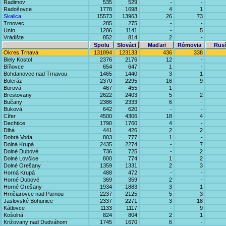
Radimov
535
529
-
-
Radošovce
1778
1698
4
1
Skalica
15573
13963
26
73
Trnovec
285
275
-
-
Unín
1206
1141
-
5
Vrádište
852
814
2
-
Spolu
Slováci
Maďari
Rómovia
Rusí
Okres Trnava
131894
123133
436
338
Biely Kostol
2376
2176
12
-
Bíňovce
654
647
1
-
Bohdanovce nad Trnavou
1465
1440
3
1
Boleráz
2370
2295
16
9
Borová
467
455
1
-
Brestovany
2622
2403
5
2
Bučany
2386
2333
6
-
Buková
642
620
-
-
Cífer
4500
4306
18
4
Dechtice
1790
1760
4
-
Dlhá
441
426
2
2
Dobrá Voda
803
777
1
-
Dolná Krupá
2435
2274
-
7
Dolné Dubové
736
725
-
2
Dolné Lovčice
800
774
1
2
Dolné Orešany
1359
1331
2
3
Horná Krupá
488
472
-
-
Horné Dubové
369
359
2
-
Horné Orešany
1934
1883
3
1
Hrnčiarovce nad Parnou
2237
2125
5
3
Jaslovské Bohunice
2337
2271
3
18
Kátlovce
1133
1117
-
9
Košolná
824
804
2
1
Križovany nad Dudváhom
1745
1670
6
-