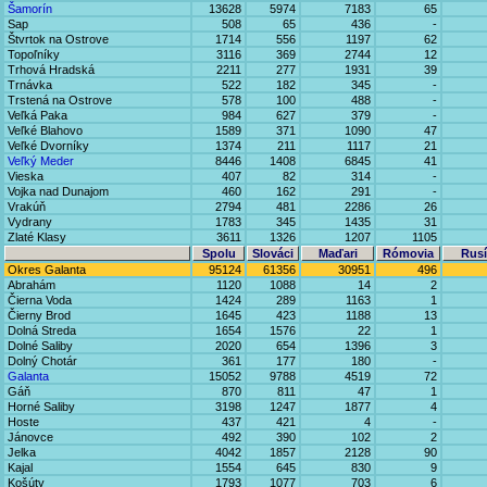
Šamorín
13628
5974
7183
65
Sap
508
65
436
-
Štvrtok na Ostrove
1714
556
1197
62
Topoľníky
3116
369
2744
12
Trhová Hradská
2211
277
1931
39
Trnávka
522
182
345
-
Trstená na Ostrove
578
100
488
-
Veľká Paka
984
627
379
-
Veľké Blahovo
1589
371
1090
47
Veľké Dvorníky
1374
211
1117
21
Veľký Meder
8446
1408
6845
41
Vieska
407
82
314
-
Vojka nad Dunajom
460
162
291
-
Vrakúň
2794
481
2286
26
Vydrany
1783
345
1435
31
Zlaté Klasy
3611
1326
1207
1105
Spolu
Slováci
Maďari
Rómovia
Rusí
Okres Galanta
95124
61356
30951
496
Abrahám
1120
1088
14
2
Čierna Voda
1424
289
1163
1
Čierny Brod
1645
423
1188
13
Dolná Streda
1654
1576
22
1
Dolné Saliby
2020
654
1396
3
Dolný Chotár
361
177
180
-
Galanta
15052
9788
4519
72
Gáň
870
811
47
1
Horné Saliby
3198
1247
1877
4
Hoste
437
421
4
-
Jánovce
492
390
102
2
Jelka
4042
1857
2128
90
Kajal
1554
645
830
9
Košúty
1793
1077
703
6