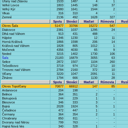
Úľany nad Žitavou
1533
1487
4
1
Veľké Lovce
1803
1445
148
37
Veľký Kýr
2980
1641
1544
2
Vlkas
316
310
4
-
Zemné
2136
492
1628
327
Spolu
Slováci
Maďari
Rómovia
Rusí
Okres Šaľa
51477
33766
15272
547
Diakovce
2381
1037
1295
24
Dlhá nad Váhom
913
431
488
-
Hájske
1346
1230
12
11
Horná Kráľová
1866
1598
206
14
Kráľová nad Váhom
1828
805
1012
1
Močenok
4356
4030
65
9
Neded
3215
1402
1730
106
Šaľa
21183
16879
3055
63
Selice
2872
1507
1104
260
Tešedíkovo
3719
974
2712
10
Trnovec nad Váhom
2784
2160
372
10
Vlčany
3220
1047
2091
11
Žihárec
1794
666
1130
28
Spolu
Slováci
Maďari
Rómovia
Rusí
Okres Topoľčany
70877
66912
147
85
Ardanovce
204
198
-
-
Belince
364
351
2
-
Biskupová
244
229
1
1
Blesovce
346
333
3
-
Bojná
2028
1924
5
1
Čeľadince
472
447
1
-
Čermany
364
354
2
1
Chrabrany
850
811
-
-
Dvorany nad Nitrou
799
763
-
-
Hajná Nová Ves
340
328
1
-