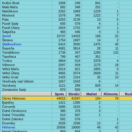
Kráľov Brod
1058
249
841
-
Malá Mača
582
348
252
-
Matúškovo
2262
1069
1229
1
Mostová
1578
345
1222
7
Pata
3253
3139
13
5
Pusté Sady
605
579
4
1
Pusté Úľany
1824
1742
47
1
Šalgočka
465
446
4
3
Sereď
15737
14433
168
22
Šintava
1754
1697
14
2
Sládkovičovo
5415
3930
1475
45
Šoporňa
4081
3814
28
11
Tomášikovo
1736
347
1290
132
Topoľnica
799
467
351
-
Trstice
3864
519
3378
4
Váhovce
2097
918
1175
18
Veľká Mača
2614
821
1805
5
Veľké Úľany
4665
2074
2609
11
Veľký Grob
1425
1314
35
10
Vinohrady nad Váhom
1657
1543
6
-
Vozokany
1121
289
826
14
Zemianske Sady
870
830
6
-
Spolu
Slováci
Maďari
Rómovia
Rusí
Okres Hlohovec
44015
41597
104
76
Bojničky
1421
1395
2
-
Červeník
1685
1615
1
-
Dolné Otrokovce
386
379
3
-
Dolné Trhovište
610
597
1
-
Dolné Zelenice
592
576
-
1
Dvorníky
2026
1936
12
2
Hlohovec
20556
19000
48
42
Horné Otrokovce
869
854
3
2