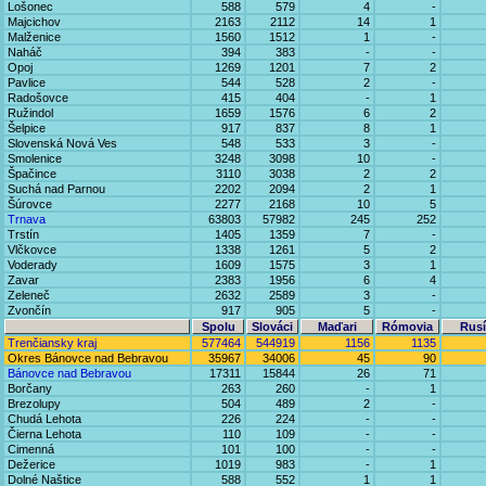
Lošonec
588
579
4
-
Majcichov
2163
2112
14
1
Malženice
1560
1512
1
-
Naháč
394
383
-
-
Opoj
1269
1201
7
2
Pavlice
544
528
2
-
Radošovce
415
404
-
1
Ružindol
1659
1576
6
2
Šelpice
917
837
8
1
Slovenská Nová Ves
548
533
3
-
Smolenice
3248
3098
10
-
Špačince
3110
3038
2
2
Suchá nad Parnou
2202
2094
2
1
Šúrovce
2277
2168
10
5
Trnava
63803
57982
245
252
Trstín
1405
1359
7
-
Vlčkovce
1338
1261
5
2
Voderady
1609
1575
3
1
Zavar
2383
1956
6
4
Zeleneč
2632
2589
3
-
Zvončín
917
905
5
-
Spolu
Slováci
Maďari
Rómovia
Rusí
Trenčiansky kraj
577464
544919
1156
1135
Okres Bánovce nad Bebravou
35967
34006
45
90
Bánovce nad Bebravou
17311
15844
26
71
Borčany
263
260
-
1
Brezolupy
504
489
2
-
Chudá Lehota
226
224
-
-
Čierna Lehota
110
109
-
-
Cimenná
101
100
-
-
Dežerice
1019
983
-
1
Dolné Naštice
588
552
1
1