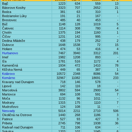
Bajč
1223
634
559
13
Bátorove Kosihy
3323
707
2652
21
Bodza
381
63
310
1
Bodzianske Lúky
191
21
167
-
Brestovec
485
40
453
-
Búč
1148
128
1019
5
Čalovec
1114
308
780
4
Chotín
1375
194
1160
1
Číčov
1231
142
995
-
Dedina Mládeže
438
179
252
2
Dulovce
1648
1538
72
15
Holiare
474
53
416
4
Hurbanovo
7467
3940
3312
201
Imeľ
1982
1208
893
-
Iža
1781
516
1172
4
Kameničná
1934
472
1410
78
Klížska Nemá
449
65
387
1
Kolárovo
10572
2348
8086
54
Komárno
32967
11082
18691
233
Kravany nad Dunajom
718
146
578
-
Lipové
142
116
18
-
Marcelová
3802
594
2900
54
Martovce
694
108
591
7
Moča
1132
96
1011
-
Modrany
1315
175
1110
7
Mudroňovo
124
108
11
-
Nesvady
5014
2211
2710
506
Okoličná na Ostrove
1440
268
1186
3
Patince
527
93
427
3
Pribeta
2745
798
1938
36
Radvaň nad Dunajom
711
106
634
-
Sokolce
1203
102
1045
6