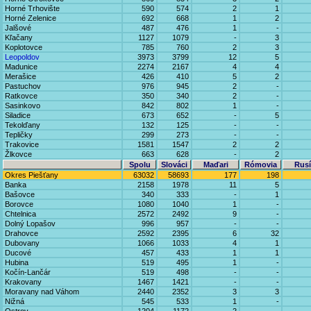
Horné Trhovište
590
574
2
1
Horné Zelenice
692
668
1
2
Jalšové
487
476
1
-
Kľačany
1127
1079
-
3
Koplotovce
785
760
2
3
Leopoldov
3973
3799
12
5
Madunice
2274
2167
4
4
Merašice
426
410
5
2
Pastuchov
976
945
2
-
Ratkovce
350
340
2
-
Sasinkovo
842
802
1
-
Siladice
673
652
-
5
Tekolďany
132
125
-
-
Tepličky
299
273
-
-
Trakovice
1581
1547
2
2
Žlkovce
663
628
-
2
Spolu
Slováci
Maďari
Rómovia
Rusí
Okres Piešťany
63032
58693
177
198
Banka
2158
1978
11
5
Bašovce
340
333
-
1
Borovce
1080
1040
1
-
Chtelnica
2572
2492
9
-
Dolný Lopašov
996
957
-
-
Drahovce
2592
2395
6
32
Dubovany
1066
1033
4
1
Ducové
457
433
1
1
Hubina
519
495
1
-
Kočín-Lančár
519
498
-
-
Krakovany
1467
1421
-
-
Moravany nad Váhom
2440
2352
3
3
Nižná
545
533
1
-