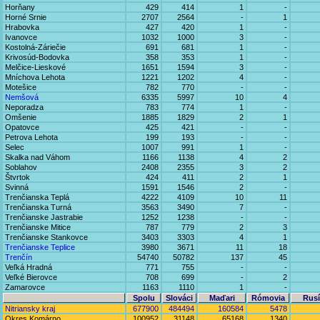
Horňany
429
414
1
-
Horné Srnie
2707
2564
-
1
Hrabovka
427
420
1
-
Ivanovce
1032
1000
3
-
Kostolná-Záriečie
691
681
1
-
Krivosúd-Bodovka
358
353
1
-
Melčice-Lieskové
1651
1594
3
-
Mníchova Lehota
1221
1202
4
-
Motešice
782
770
-
-
Nemšová
6335
5997
10
4
Neporadza
783
774
1
-
Omšenie
1885
1829
2
1
Opatovce
425
421
-
-
Petrova Lehota
199
193
-
-
Selec
1007
991
1
-
Skalka nad Váhom
1166
1138
4
2
Soblahov
2408
2355
3
2
Štvrtok
424
411
2
1
Svinná
1591
1546
2
-
Trenčianska Teplá
4222
4109
10
11
Trenčianska Turná
3563
3490
7
-
Trenčianske Jastrabie
1252
1238
-
-
Trenčianske Mitice
787
779
2
3
Trenčianske Stankovce
3403
3303
4
1
Trenčianske Teplice
3980
3671
11
18
Trenčín
54740
50782
137
45
Veľká Hradná
771
755
-
-
Veľké Bierovce
708
699
-
2
Zamarovce
1163
1110
1
-
Spolu
Slováci
Maďari
Rómovia
Rusí
Nitriansky kraj
677900
484494
160584
5478
Okres Komárno
100952
31148
65168
1340