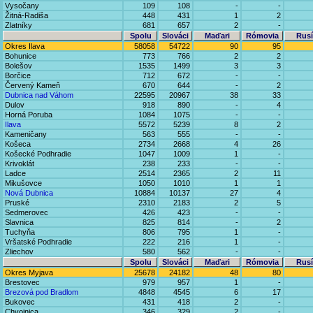
Vysočany
109
108
-
-
Žitná-Radiša
448
431
1
2
Zlatníky
681
657
2
-
Spolu
Slováci
Maďari
Rómovia
Rusí
Okres Ilava
58058
54722
90
95
Bohunice
773
766
2
2
Bolešov
1535
1499
3
3
Borčice
712
672
-
-
Červený Kameň
670
644
-
2
Dubnica nad Váhom
22595
20967
38
33
Dulov
918
890
-
4
Horná Poruba
1084
1075
-
-
Ilava
5572
5239
8
2
Kameničany
563
555
-
-
Košeca
2734
2668
4
26
Košecké Podhradie
1047
1009
1
-
Krivoklát
238
233
-
-
Ladce
2514
2365
2
11
Mikušovce
1050
1010
1
1
Nová Dubnica
10884
10137
27
4
Pruské
2310
2183
2
5
Sedmerovec
426
423
-
-
Slavnica
825
814
-
2
Tuchyňa
806
795
1
-
Vršatské Podhradie
222
216
1
-
Zliechov
580
562
-
-
Spolu
Slováci
Maďari
Rómovia
Rusí
Okres Myjava
25678
24182
48
80
Brestovec
979
957
1
-
Brezová pod Bradlom
4848
4545
6
17
Bukovec
431
418
2
-
Chvojnica
346
329
2
-