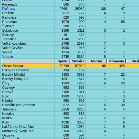
Ostrov
1204
1172
2
-
Pečeňady
565
548
-
-
Piešťany
27681
25059
108
47
Prašník
812
777
4
9
Rakovice
620
598
-
-
Ratnovce
1079
999
4
88
Šípkové
300
296
-
-
Sokolovce
1368
1311
3
2
Šterusy
491
474
1
-
Trebatice
1340
1283
1
1
Veľké Kostoľany
2798
2597
7
3
Veľké Orvište
1060
946
2
-
Veselé
1224
1159
2
1
Vrbové
5739
5514
6
4
Spolu
Slováci
Maďari
Rómovia
Rusí
Okres Senica
59749
57029
98
425
Bílkove Humence
194
192
-
-
Borský Mikuláš
3953
3818
7
22
Borský Svätý Jur
1631
1574
4
4
Čáry
1269
1219
4
20
Častkov
563
555
-
-
Cerová
1105
1071
1
2
Dojč
1269
1238
-
3
Hlboké
980
922
-
2
Hradište pod Vrátnom
672
635
5
30
Jablonica
2258
2213
4
4
Koválov
693
682
-
-
Kuklov
789
770
2
6
Kúty
4036
3853
7
9
Lakšárska Nová Ves
1130
1084
1
9
Moravský Svätý Ján
2150
2056
4
1
Osuské
609
594
-
4