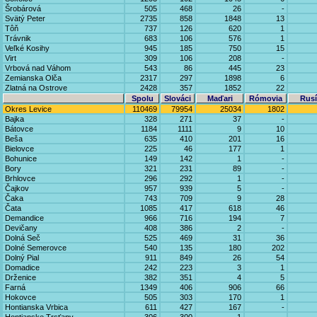
Šrobárová
505
468
26
-
Svätý Peter
2735
858
1848
13
Tôň
737
126
620
1
Trávnik
683
106
576
1
Veľké Kosihy
945
185
750
15
Virt
309
106
208
-
Vrbová nad Váhom
543
86
445
23
Zemianska Olča
2317
297
1898
6
Zlatná na Ostrove
2428
357
1852
22
Spolu
Slováci
Maďari
Rómovia
Rusí
Okres Levice
110469
79954
25034
1802
Bajka
328
271
37
-
Bátovce
1184
1111
9
10
Beša
635
410
201
16
Bielovce
225
46
177
1
Bohunice
149
142
1
-
Bory
321
231
89
-
Brhlovce
296
292
1
-
Čajkov
957
939
5
-
Čaka
743
709
9
28
Čata
1085
417
618
46
Demandice
966
716
194
7
Devičany
408
386
2
-
Dolná Seč
525
469
31
36
Dolné Semerovce
540
135
180
202
Dolný Pial
911
849
26
54
Domadice
242
223
3
1
Drženice
382
351
4
5
Farná
1349
406
906
66
Hokovce
505
303
170
1
Hontianska Vrbica
611
427
167
-