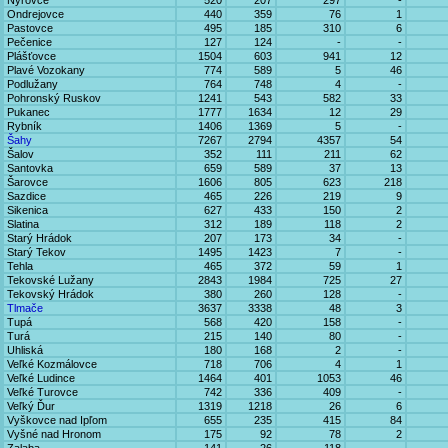
Nýrovce
520
207
297
-
Ondrejovce
440
359
76
1
Pastovce
495
185
310
6
Pečenice
127
124
-
-
Plášťovce
1504
603
941
12
Plavé Vozokany
774
589
5
46
Podlužany
764
748
4
-
Pohronský Ruskov
1241
543
582
33
Pukanec
1777
1634
12
29
Rybník
1406
1369
5
-
Šahy
7267
2794
4357
54
Šalov
352
111
211
62
Santovka
659
589
37
13
Šarovce
1606
805
623
218
Sazdice
465
226
219
9
Sikenica
627
433
150
2
Slatina
312
189
118
2
Starý Hrádok
207
173
34
-
Starý Tekov
1495
1423
7
-
Tehla
465
372
59
1
Tekovské Lužany
2843
1984
725
27
Tekovský Hrádok
380
260
128
-
Tlmače
3637
3338
48
3
Tupá
568
420
158
-
Turá
215
140
80
-
Uhliská
180
168
2
-
Veľké Kozmálovce
718
706
4
1
Veľké Ludince
1464
401
1053
46
Veľké Turovce
742
336
409
-
Veľký Ďur
1319
1218
26
6
Vyškovce nad Ipľom
655
235
415
84
Vyšné nad Hronom
175
92
78
2