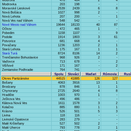
Modrová
476
464
2
4
Modrovka
203
198
-
-
Moravské Lieskové
2539
2439
6
8
Nová Bošáca
1027
998
2
-
Nová Lehota
207
200
-
1
Nová Ves nad Váhom
548
542
-
-
Nové Mesto nad Váhom
19644
18133
40
87
Očkov
472
465
1
-
Pobedim
1158
1107
-
9
Podolie
1914
1803
3
61
Potvorice
681
668
4
-
Považany
1236
1203
2
1
Stará Lehota
175
167
1
1
Stará Turá
8724
8106
14
2
Trenčianske Bohuslavice
968
926
2
-
Vaďovce
713
678
-
2
Višňové
171
167
-
2
Zemianske Podhradie
764
741
-
-
Spolu
Slováci
Maďari
Rómovia
Rusí
Okres Partizánske
44515
41885
126
127
Bošany
4063
3916
13
1
Brodzany
878
846
1
1
Chynorany
2725
2640
4
8
Hradište
1003
970
1
-
Ješkova Ves
496
486
-
-
Klátova Nová Ves
1611
1578
3
2
Kolačno
885
880
1
1
Krásno
526
501
5
3
Livina
118
116
-
-
Livinské Opatovce
283
279
-
-
Malé Kršteňany
527
502
2
-
Malé Uherce
793
778
2
1