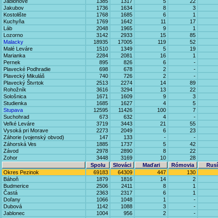
Jablonové
1385
1317
5
22
Jakubov
1736
1634
8
3
Kostolište
1768
1685
6
1
Kuchyňa
1769
1642
11
17
Láb
2048
1965
9
1
Lozorno
3142
2933
15
85
Malacky
18935
17005
119
52
Malé Leváre
1510
1349
5
19
Marianka
2284
2081
16
1
Pernek
895
826
6
-
Plavecké Podhradie
698
678
2
-
Plavecký Mikuláš
740
726
2
-
Plavecký Štvrtok
2513
2274
14
89
Rohožník
3616
3294
13
22
Sološnica
1671
1609
9
3
Studienka
1685
1627
4
5
Stupava
12595
11426
100
7
Suchohrad
673
632
4
-
Veľké Leváre
3719
3443
21
55
Vysoká pri Morave
2273
2049
6
23
Záhorie (vojenský obvod)
147
133
-
-
Záhorská Ves
1885
1737
5
42
Závod
2978
2890
8
22
Zohor
3448
3169
10
28
Spolu
Slováci
Maďari
Rómovia
Rusí
Okres Pezinok
69183
64309
447
130
Báhoň
1879
1816
14
2
Budmerice
2506
2411
8
1
Častá
2363
2317
6
1
Doľany
1066
1048
1
-
Dubová
1142
1088
3
-
Jablonec
1004
956
2
-