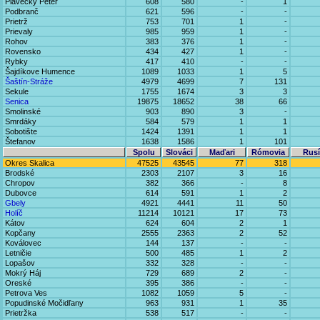
Plavecký Peter
608
580
-
1
Podbranč
621
596
-
-
Prietrž
753
701
1
-
Prievaly
985
959
1
-
Rohov
383
376
1
-
Rovensko
434
427
1
-
Rybky
417
410
-
-
Šajdíkove Humence
1089
1033
1
5
Šaštín-Stráže
4979
4699
7
131
Sekule
1755
1674
3
3
Senica
19875
18652
38
66
Smolinské
903
890
3
-
Smrdáky
584
579
1
1
Sobotište
1424
1391
1
1
Štefanov
1638
1586
1
101
Spolu
Slováci
Maďari
Rómovia
Rusí
Okres Skalica
47525
43545
77
318
Brodské
2303
2107
3
16
Chropov
382
366
-
8
Dubovce
614
591
1
2
Gbely
4921
4441
11
50
Holíč
11214
10121
17
73
Kátov
624
604
2
1
Kopčany
2555
2363
2
52
Koválovec
144
137
-
-
Letničie
500
485
1
2
Lopašov
332
328
-
-
Mokrý Háj
729
689
2
-
Oreské
395
386
-
-
Petrova Ves
1082
1059
5
-
Popudinské Močidľany
963
931
1
35
Prietržka
538
517
-
-