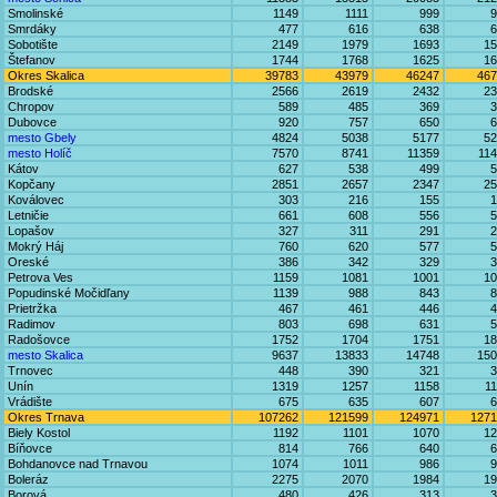
Smolinské
1149
1111
999
9
Smrdáky
477
616
638
6
Sobotište
2149
1979
1693
15
Štefanov
1744
1768
1625
16
Okres Skalica
39783
43979
46247
467
Brodské
2566
2619
2432
23
Chropov
589
485
369
3
Dubovce
920
757
650
6
mesto Gbely
4824
5038
5177
52
mesto Holíč
7570
8741
11359
11
Kátov
627
538
499
5
Kopčany
2851
2657
2347
25
Koválovec
303
216
155
1
Letničie
661
608
556
5
Lopašov
327
311
291
2
Mokrý Háj
760
620
577
5
Oreské
386
342
329
3
Petrova Ves
1159
1081
1001
10
Popudinské Močidľany
1139
988
843
8
Prietržka
467
461
446
4
Radimov
803
698
631
5
Radošovce
1752
1704
1751
18
mesto Skalica
9637
13833
14748
150
Trnovec
448
390
321
3
Unín
1319
1257
1158
1
Vrádište
675
635
607
6
Okres Trnava
107262
121599
124971
1271
Biely Kostol
1192
1101
1070
12
Bíňovce
814
766
640
6
Bohdanovce nad Trnavou
1074
1011
986
9
Boleráz
2275
2070
1984
19
Borová
480
426
313
3