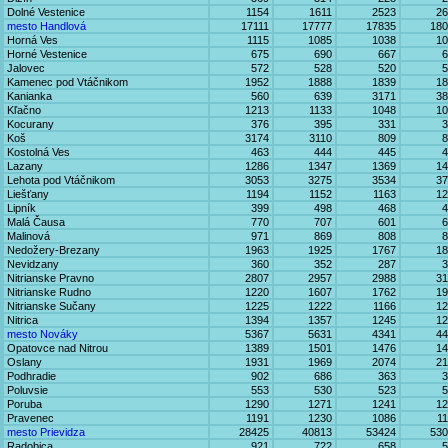
Dolné Vestenice
1154
1611
2523
26
mesto Handlová
17111
17777
17835
180
Horná Ves
1115
1085
1038
10
Horné Vestenice
675
690
667
6
Jalovec
572
528
520
5
Kamenec pod Vtáčnikom
1952
1888
1839
18
Kanianka
560
639
3171
38
Kľačno
1213
1133
1048
10
Kocurany
376
395
331
3
Koš
3174
3110
809
8
Kostolná Ves
463
444
445
4
Lazany
1286
1347
1369
14
Lehota pod Vtáčnikom
3053
3275
3534
37
Liešťany
1194
1152
1163
12
Lipník
399
498
468
4
Malá Čausa
770
707
601
6
Malinová
971
869
808
8
Nedožery-Brezany
1963
1925
1767
18
Nevidzany
360
352
287
3
Nitrianske Pravno
2807
2957
2988
31
Nitrianske Rudno
1220
1607
1762
19
Nitrianske Sučany
1225
1222
1166
12
Nitrica
1394
1357
1245
12
mesto Nováky
5367
5631
4341
44
Opatovce nad Nitrou
1389
1501
1476
14
Oslany
1931
1969
2074
21
Podhradie
902
686
363
3
Poluvsie
553
530
523
5
Poruba
1290
1271
1241
12
Pravenec
1191
1230
1086
1
mesto Prievidza
28425
40813
53424
530
Radobica
921
722
658
5