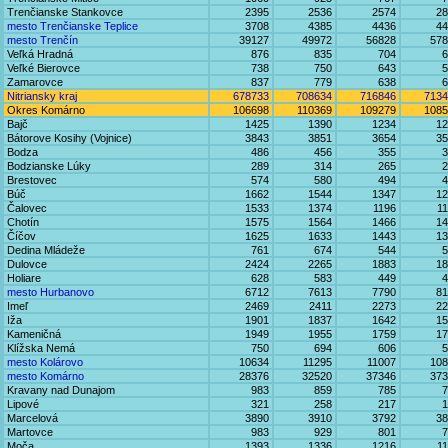
Trenčianske Stankovce
2395
2536
2574
28
mesto Trenčianske Teplice
3708
4385
4436
44
mesto Trenčín
39127
49972
56828
578
Veľká Hradná
876
835
704
6
Veľké Bierovce
738
750
643
5
Zamarovce
837
779
638
6
Nitriansky kraj
678733
708634
716846
7134
Okres Komárno
106698
110369
109279
1085
Bajč
1425
1390
1234
12
Bátorove Kosihy (Vojnice)
3843
3851
3654
35
Bodza
486
456
355
3
Bodzianske Lúky
289
314
265
2
Brestovec
574
580
494
4
Búč
1662
1544
1347
12
Čalovec
1533
1374
1196
1
Chotín
1575
1564
1466
14
Číčov
1625
1633
1443
13
Dedina Mládeže
761
674
544
5
Dulovce
2424
2265
1883
18
Holiare
628
583
449
4
mesto Hurbanovo
6712
7613
7790
81
Imeľ
2469
2411
2273
22
Iža
1901
1837
1642
15
Kameničná
1949
1955
1759
17
Klížska Nemá
750
694
606
5
mesto Kolárovo
10634
11295
11007
108
mesto Komárno
28376
32520
37346
373
Kravany nad Dunajom
983
859
785
7
Lipové
321
258
217
1
Marcelová
3890
3910
3792
38
Martovce
983
929
801
7
Moča
1393
1336
1216
1