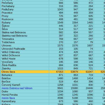
Pečeňany
666
586
472
4
Pochabany
316
281
264
2
Podlužany
1043
947
834
7
Pravotice
484
449
359
3
Prusy
725
667
605
5
Ruskovce
408
481
500
5
Rybany
1549
1564
1465
14
Šípkov
445
317
221
1
Šišov
514
517
507
5
Slatina nad Bebravou
582
604
557
5
Slatinka nad Bebravou
397
322
266
2
Timoradza
769
667
547
5
Trebichava
270
157
79
Uhrovec
1575
1576
1607
15
Uhrovské Podhradie
153
105
74
Veľké Chlievany
474
428
372
4
Veľké Držkovce
927
837
667
6
Veľké Hoste
678
598
562
5
Vysočany
195
168
146
1
Žitná-Radiša
684
636
524
4
Zlatníky
1015
849
721
7
Okres Ilava
47353
53879
61047
620
Bohunice
871
853
719
7
Bolešov
1480
1468
1414
14
Borčice
519
454
396
3
Červený Kameň
1258
1031
830
7
mesto Dubnica nad Váhom
9941
15580
24446
259
Dulov
1034
1080
937
9
Horná Poruba
1340
1245
1096
1
mesto Ilava
4596
5188
5531
5
Kameničany
673
586
460
4
Košeca
2568
2629
2435
24