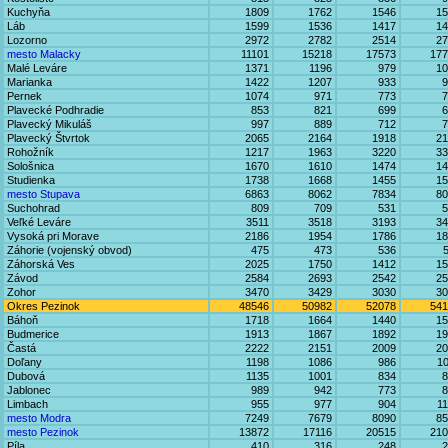
Kuchyňa
1809
1762
1546
15
Láb
1599
1536
1417
14
Lozorno
2972
2782
2514
27
mesto Malacky
11101
15218
17573
177
Malé Leváre
1371
1196
979
10
Marianka
1422
1207
933
9
Pernek
1074
971
773
7
Plavecké Podhradie
853
821
699
6
Plavecký Mikuláš
997
889
712
7
Plavecký Štvrtok
2065
2164
1918
21
Rohožník
1217
1963
3220
33
Sološnica
1670
1610
1474
14
Studienka
1738
1668
1455
15
mesto Stupava
6863
8062
7834
80
Suchohrad
809
709
531
5
Veľké Leváre
3511
3518
3193
34
Vysoká pri Morave
2186
1954
1786
18
Záhorie (vojenský obvod)
475
473
536
Záhorská Ves
2025
1750
1412
15
Závod
2584
2693
2542
25
Zohor
3470
3429
3030
30
Okres Pezinok
48546
50982
52078
541
Báhoň
1718
1664
1440
15
Budmerice
1913
1867
1892
19
Častá
2222
2151
2009
20
Doľany
1198
1086
986
1
Dubová
1135
1001
834
8
Jablonec
989
942
773
8
Limbach
955
977
904
1
mesto Modra
7249
7679
8090
85
mesto Pezinok
13872
17116
20515
210
Píla
410
316
248
2