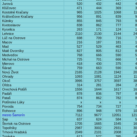
Jurová
520
432
442
4
Kľúčovec
471
444
369
3
Kostolné Kračany
965
1025
1068
1
Kráľovičove Kračany
956
891
839
9
Kútniky
855
845
793
9
Kvetoslavov
838
862
777
8
Kyselica
263
171
124
1
Lehnice
2110
2130
2144
24
Lúč na Ostrove
698
709
716
7
Macov
216
187
181
1
Mad
527
529
463
4
Malé Dvorníky
827
805
812
8
Medveďov
768
666
590
5
Michal na Ostrove
725
701
666
Mierovo
418
430
375
4
Ňárad
759
663
590
6
Nový Život
2165
2128
1942
20
Ohrady
1093
1081
1124
1
Okoč
3995
3757
3597
38
Oľdza
314
281
284
2
Orechová Potôň
1556
1644
1617
16
Padáň
878
836
797
8
Pataš
874
862
782
8
Potônske Lúky
x
x
x
Povoda
754
734
727
7
Rohovce
896
948
979
10
mesto Šamorín
7112
9677
12051
121
Sap
637
624
584
5
Štvrtok na Ostrove
1705
1665
1545
16
Topoľníky
2987
3002
2931
30
Trhová Hradská
2049
2101
2008
21
Trnávka
613
527
395
4