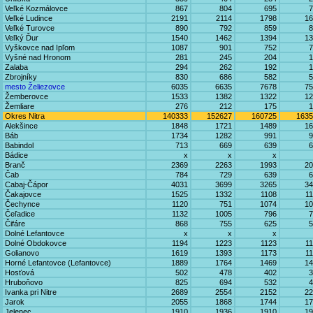
Veľké Kozmálovce
867
804
695
7
Veľké Ludince
2191
2114
1798
16
Veľké Turovce
890
792
859
8
Veľký Ďur
1540
1462
1394
13
Vyškovce nad Ipľom
1087
901
752
7
Vyšné nad Hronom
281
245
204
1
Zalaba
294
262
192
1
Zbrojníky
830
686
582
5
mesto Želiezovce
6035
6635
7678
75
Žemberovce
1533
1382
1322
12
Žemliare
276
212
175
1
Okres Nitra
140333
152627
160725
1635
Alekšince
1848
1721
1489
16
Báb
1734
1282
991
9
Babindol
713
669
639
6
Bádice
x
x
x
Branč
2369
2263
1993
20
Čab
784
729
639
6
Cabaj-Čápor
4031
3699
3265
34
Čakajovce
1525
1332
1108
1
Čechynce
1120
751
1074
10
Čeľadice
1132
1005
796
7
Čifáre
868
755
625
5
Dolné Lefantovce
x
x
x
Dolné Obdokovce
1194
1223
1123
1
Golianovo
1619
1393
1173
1
Horné Lefantovce (Lefantovce)
1889
1764
1469
14
Hosťová
502
478
402
3
Hruboňovo
825
694
532
4
Ivanka pri Nitre
2689
2554
2152
22
Jarok
2055
1868
1744
17
Jelenec
1910
1936
1910
19