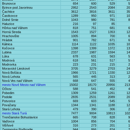
Brunovce
654
600
529
5
Bzince pod Javorinou
2952
2543
2084
20
Čachtice
3612
3816
3611
35
Častkovce
1289
950
971
10
Dolné Srnie
1043
980
781
8
Haluzice
216
97
85
Hôrka nad Váhom
818
751
681
6
Horná Streda
1543
1527
1353
12
Hrachovište
1005
894
700
6
Hrádok
901
782
671
6
Kálnica
1114
1122
1035
10
Kočovce
1398
1399
1372
13
Lubina
2337
1987
1594
14
Lúka
678
631
563
5
Modrová
618
561
517
5
Modrovka
223
231
215
2
Moravské Lieskové
3705
3279
2703
24
Nová Bošáca
1966
1721
1330
12
Nová Lehota
565
445
313
2
Nová Ves nad Váhom
668
647
555
4
mesto Nové Mesto nad Váhom
15002
18170
20956
213
Očkov
588
541
452
4
Pobedim
1309
1259
1261
12
Podolie
2835
2531
2089
20
Potvorice
669
603
545
5
Považany
1344
1341
1188
12
Stará Lehota
479
390
306
2
mesto Stará Turá
7477
9004
10813
102
Trenčianske Bohuslavice
665
708
828
9
Vaďovce
1004
856
704
6
Višňové
316
273
201
1
Zemianske Podhradie
944
866
824
7