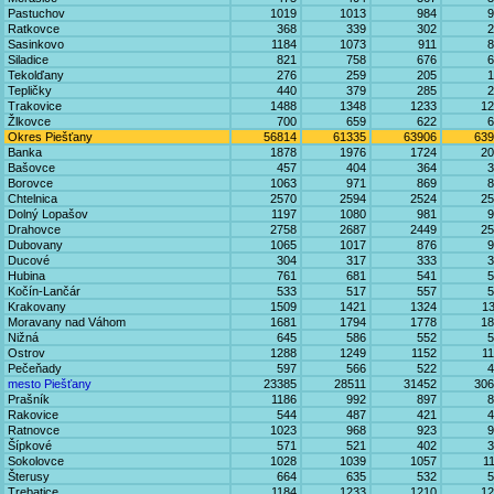
Pastuchov
1019
1013
984
9
Ratkovce
368
339
302
2
Sasinkovo
1184
1073
911
8
Siladice
821
758
676
6
Tekolďany
276
259
205
1
Tepličky
440
379
285
2
Trakovice
1488
1348
1233
12
Žlkovce
700
659
622
6
Okres Piešťany
56814
61335
63906
639
Banka
1878
1976
1724
20
Bašovce
457
404
364
3
Borovce
1063
971
869
8
Chtelnica
2570
2594
2524
25
Dolný Lopašov
1197
1080
981
9
Drahovce
2758
2687
2449
25
Dubovany
1065
1017
876
9
Ducové
304
317
333
3
Hubina
761
681
541
5
Kočín-Lančár
533
517
557
5
Krakovany
1509
1421
1324
1
Moravany nad Váhom
1681
1794
1778
18
Nižná
645
586
552
5
Ostrov
1288
1249
1152
1
Pečeňady
597
566
522
4
mesto Piešťany
23385
28511
31452
306
Prašník
1186
992
897
8
Rakovice
544
487
421
4
Ratnovce
1023
968
923
9
Šípkové
571
521
402
3
Sokolovce
1028
1039
1057
1
Šterusy
664
635
532
5
Trebatice
1184
1233
1210
12