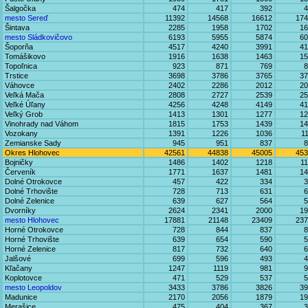
Šalgočka
474
417
392
4
mesto Sereď
11392
14568
16612
174
Šintava
2285
1958
1702
16
mesto Sládkovičovo
6193
5955
5874
60
Šoporňa
4517
4240
3991
41
Tomášikovo
1916
1638
1463
15
Topoľnica
923
871
769
8
Trstice
3698
3786
3765
37
Váhovce
2402
2286
2012
20
Veľká Mača
2808
2727
2539
25
Veľké Úľany
4256
4248
4149
41
Veľký Grob
1413
1301
1277
12
Vinohrady nad Váhom
1815
1753
1439
14
Vozokany
1391
1226
1036
1
Zemianske Sady
945
951
837
8
Okres Hlohovec
42561
44838
45005
453
Bojničky
1486
1402
1218
1
Červeník
1771
1637
1481
14
Dolné Otrokovce
457
422
334
3
Dolné Trhovište
728
713
631
6
Dolné Zelenice
639
627
564
5
Dvorníky
2624
2341
2000
19
mesto Hlohovec
17881
21148
23409
237
Horné Otrokovce
728
844
837
8
Horné Trhovište
639
654
590
5
Horné Zelenice
817
732
640
6
Jalšové
699
596
493
4
Kľačany
1247
1119
981
9
Koplotovce
471
529
537
5
mesto Leopoldov
3433
3786
3826
39
Madunice
2170
2056
1879
19
Merašice
475
404
367
3