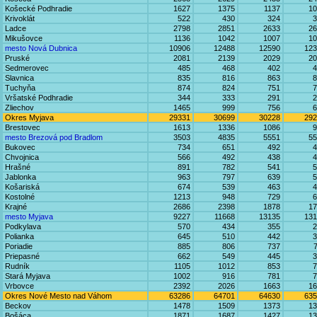
Košecké Podhradie
1627
1375
1137
10
Krivoklát
522
430
324
3
Ladce
2798
2851
2633
26
Mikušovce
1136
1042
1007
10
mesto Nová Dubnica
10906
12488
12590
123
Pruské
2081
2139
2029
20
Sedmerovec
485
468
402
4
Slavnica
835
816
863
8
Tuchyňa
874
824
751
7
Vršatské Podhradie
344
333
291
2
Zliechov
1465
999
756
6
Okres Myjava
29331
30699
30228
292
Brestovec
1613
1336
1086
9
mesto Brezová pod Bradlom
3503
4835
5551
55
Bukovec
734
651
492
4
Chvojnica
566
492
438
4
Hrašné
891
782
541
5
Jablonka
963
797
639
5
Košariská
674
539
463
4
Kostolné
1213
948
729
6
Krajné
2686
2398
1878
17
mesto Myjava
9227
11668
13135
131
Podkylava
570
434
355
2
Polianka
645
510
442
3
Poriadie
885
806
737
Priepasné
662
549
445
3
Rudník
1105
1012
853
7
Stará Myjava
1002
916
781
7
Vrbovce
2392
2026
1663
16
Okres Nové Mesto nad Váhom
63286
64701
64630
635
Beckov
1478
1509
1373
13
Bošáca
1871
1687
1427
13