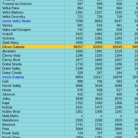
Trstená na Ostrove
597
608
506
5
Veľká Paka
854
790
664
6
Veľké Blahovo
1391
1327
1192
12
Veľké Dvorníky
721
726
718
7
mesto Veľký Meder
7299
8063
9247
9
Vieska
581
516
461
4
Vojka nad Dunajom
742
656
509
4
Vrakúň
2422
2482
2470
25
Vydrany
1415
1391
1293
13
Zlaté Klasy
2405
2898
2921
34
Okres Galanta
88257
92003
92645
945
Abrahám
1560
1391
1219
1
Čierna Voda
1296
1320
1264
13
Čierny Brod
1877
1660
1507
15
Dolná Streda
1710
1503
1286
13
Dolné Saliby
2188
2006
1847
19
Dolný Chotár
328
287
244
2
mesto Galanta
8954
13217
16978
163
Gáň
888
706
593
6
Horné Saliby
3686
3418
3089
31
Hoste
578
538
517
4
Jánovce
415
419
405
4
Jelka
3838
3818
3570
38
Kajal
1702
1493
1306
14
Košúty
1631
1472
1296
14
Kráľov Brod
1301
1305
1191
1
Malá Mača
x
x
x
Matúškovo
2393
2260
1819
18
Mostová
1741
1715
1606
16
Pata
3064
3062
2869
30
Pusté Sady
720
707
616
6
Pusté Úľany
1959
1781
1566
15