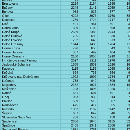
Brestovany
2224
2184
1898
19
Bučany
2248
2141
2059
2
Buková
963
817
677
7
Cífer
4292
3977
3760
38
Dechtice
1789
1724
1717
17
Dlhá
491
461
401
3
Dobrá Voda
1309
1102
898
8
Dolná Krupá
2659
2383
2243
22
Dolné Dubové
755
696
630
6
Dolné Lovčice
792
648
673
7
Dolné Orešany
1644
1430
1204
1
Horná Krupá
796
656
543
5
Horné Dubové
537
492
404
3
Horné Orešany
2160
2056
1910
1
Hrnčiarovce nad Parnou
2597
2211
1976
20
Jaslovské Bohunice
1585
1539
1626
16
Kátlovce
1115
1152
1068
10
Košolná
694
733
654
6
Križovany nad Dudváhom
1992
1909
1784
17
Lošonec
738
649
509
5
Majcichov
2152
1927
1834
18
Malženice
1228
1096
1020
1
Naháč
661
607
491
4
Opoj
1033
936
814
7
Pavlice
559
516
507
4
Radošovce
475
417
355
3
Ružindol
1352
1192
1142
12
Šelpice
657
647
546
5
Slovenská Nová Ves
706
579
450
4
Smolenice
2656
2645
3155
32
Špačince
2465
2341
2086
20
Suchá nad Parnou
1971
1781
1620
17