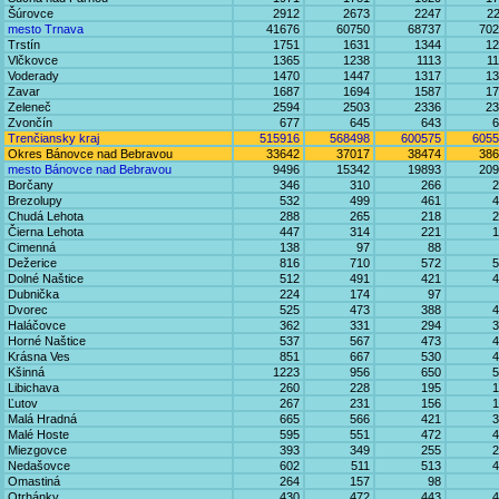
Šúrovce
2912
2673
2247
2
mesto Trnava
41676
60750
68737
702
Trstín
1751
1631
1344
12
Vlčkovce
1365
1238
1113
1
Voderady
1470
1447
1317
13
Zavar
1687
1694
1587
17
Zeleneč
2594
2503
2336
23
Zvončín
677
645
643
6
Trenčiansky kraj
515916
568498
600575
6055
Okres Bánovce nad Bebravou
33642
37017
38474
386
mesto Bánovce nad Bebravou
9496
15342
19893
209
Borčany
346
310
266
2
Brezolupy
532
499
461
4
Chudá Lehota
288
265
218
2
Čierna Lehota
447
314
221
1
Cimenná
138
97
88
Dežerice
816
710
572
5
Dolné Naštice
512
491
421
4
Dubnička
224
174
97
Dvorec
525
473
388
4
Haláčovce
362
331
294
3
Horné Naštice
537
567
473
4
Krásna Ves
851
667
530
4
Kšinná
1223
956
650
5
Libichava
260
228
195
1
Ľutov
267
231
156
1
Malá Hradná
665
566
421
3
Malé Hoste
595
551
472
4
Miezgovce
393
349
255
2
Nedašovce
602
511
513
4
Omastiná
264
157
98
Otrhánky
430
472
443
4