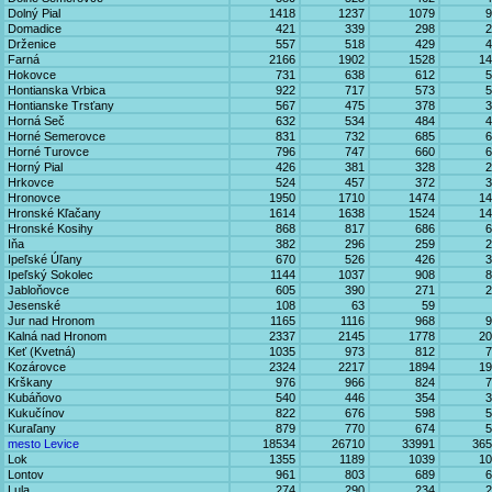
Dolný Pial
1418
1237
1079
9
Domadice
421
339
298
2
Drženice
557
518
429
4
Farná
2166
1902
1528
14
Hokovce
731
638
612
5
Hontianska Vrbica
922
717
573
5
Hontianske Trsťany
567
475
378
3
Horná Seč
632
534
484
4
Horné Semerovce
831
732
685
6
Horné Turovce
796
747
660
6
Horný Pial
426
381
328
2
Hrkovce
524
457
372
3
Hronovce
1950
1710
1474
14
Hronské Kľačany
1614
1638
1524
14
Hronské Kosihy
868
817
686
6
Iňa
382
296
259
2
Ipeľské Úľany
670
526
426
3
Ipeľský Sokolec
1144
1037
908
8
Jabloňovce
605
390
271
2
Jesenské
108
63
59
Jur nad Hronom
1165
1116
968
9
Kalná nad Hronom
2337
2145
1778
20
Keť (Kvetná)
1035
973
812
7
Kozárovce
2324
2217
1894
19
Krškany
976
966
824
7
Kubáňovo
540
446
354
3
Kukučínov
822
676
598
5
Kuraľany
879
770
674
5
mesto Levice
18534
26710
33991
365
Lok
1355
1189
1039
10
Lontov
961
803
689
6
Lula
274
290
234
2