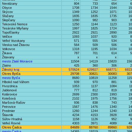
Nevidzany
804
733
654
6
Obyce
1708
1734
1544
15
Skýcov
1349
1252
1071
10
Sľažany
1835
1835
1735
16
Slepčany
1090
982
903
8
Tekovské Nemce
1250
1144
1123
10
Tesárske Mlyňany
1997
1825
1724
16
Topoľčianky
2922
2921
2890
28
Velčice
1093
1037
920
8
Veľké Vozokany
571
555
534
5
Vieska nad Žitavou
564
509
506
4
Volkovce
1318
1195
1034
10
Žikava
787
701
614
5
Žitavany
x
x
x
mesto Zlaté Moravce
11504
14119
15820
156
Zlatno
425
360
306
2
Žilinský kraj
570624
629927
668771
6923
Okres Bytča
29708
30821
30083
307
mesto Bytča
8680
10819
11258
11
Hlboké nad Váhom
939
970
881
9
Hvozdnica
1053
1137
1084
1
Jablonové
777
812
819
8
Kolárovice
2699
2300
1993
19
Kotešová
2102
1975
1756
18
Maršová-Rašov
936
838
743
7
Petrovice
1567
1476
1340
14
Predmier
1260
1244
1240
13
Štiavnik
4234
4153
3928
40
Súľov-Hradná
1158
1126
952
9
Veľké Rovné
4303
3971
4089
40
Okres Čadca
84689
88760
89860
928
mesto Čadca
14365
19319
25183
266