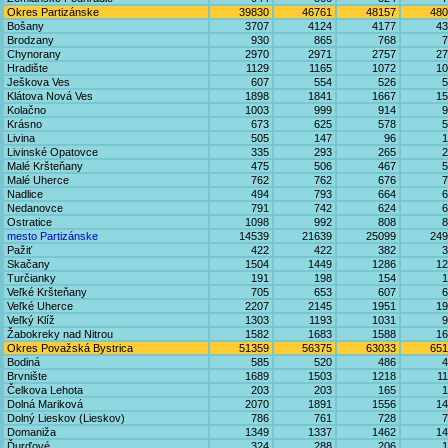
Okres Partizánske
39830
46761
48157
480
Bošany
3707
4124
4177
43
Brodzany
930
865
768
7
Chynorany
2970
2971
2757
27
Hradište
1129
1165
1072
10
Ješkova Ves
607
554
526
5
Klátova Nová Ves
1898
1841
1667
15
Kolačno
1003
999
914
9
Krásno
673
625
578
5
Livina
505
147
96
1
Livinské Opatovce
335
293
265
2
Malé Kršteňany
475
506
467
5
Malé Uherce
762
762
676
7
Nadlice
494
793
664
6
Nedanovce
791
742
624
6
Ostratice
1098
992
808
8
mesto Partizánske
14539
21639
25099
249
Pažiť
422
422
382
3
Skačany
1504
1449
1286
12
Turčianky
191
198
154
1
Veľké Kršteňany
705
653
607
6
Veľké Uherce
2207
2145
1951
19
Veľký Klíž
1303
1193
1031
9
Žabokreky nad Nitrou
1582
1683
1588
16
Okres Považská Bystrica
51359
56375
63033
651
Bodiná
585
520
486
4
Brvnište
1689
1503
1218
1
Čelkova Lehota
203
203
165
1
Dolná Mariková
2070
1891
1556
14
Dolný Lieskov (Lieskov)
786
761
728
7
Domaniža
1349
1337
1462
14
Ďurďové
324
288
206
1