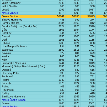
Veľké Kostoľany
2643
2645
2494
25
Veľké Orvište
963
980
968
9
Veselé
1299
1165
1087
1
mesto Vrbové
4018
4299
5917
62
Okres Senica
56141
59056
59873
608
Bílkove Humence
485
392
274
2
Borský Mikuláš
3984
3962
3812
38
Borský Svätý Jur (Borský Jur)
2124
1928
1570
15
Čáry
1501
1354
1174
12
Častkov
644
620
595
5
Cerová
1756
1800
1442
13
Dojč
1303
1192
1135
1
Hlboké
1205
1021
888
8
Hradište pod Vrátnom
994
851
754
7
Jablonica
2590
2516
2303
22
Koválov
922
811
679
6
Kuklov
968
908
796
7
Kúty
3896
4146
4017
41
Lakšárska Nová Ves
1244
1141
1049
10
Moravský Svätý Ján (Moravský Ján)
2153
2123
1958
20
Osuské
795
680
616
6
Plavecký Peter
638
627
624
6
Podbranč
1022
896
751
6
Prietrž
1049
981
838
7
Prievaly
1076
1024
950
8
Rohov
401
456
398
4
Rovensko
530
508
422
3
Rybky
451
440
410
4
Šajdíkove Humence
1064
1087
1060
1
mesto Šaštín-Stráže
4678
4928
4787
50
Sekule
1766
1675
1531
16
mesto Senica
11383
15515
20085
212