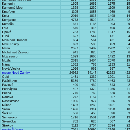
Kamenín
1805
1685
1575
15
Kamenný Most
1328
1230
1109
10
Kmeťovo
1105
1055
969
9
Kolta
2019
1817
1498
14
Komjatice
4773
4522
3981
42
Komoča
1341
1135
993
9
Leľa
546
418
400
3
Lipová
1783
1780
1617
15
Ľubá
627
547
471
4
Malá nad Hronom
654
561
431
4
Malé Kosihy
693
590
459
4
Maňa
2597
2482
2202
21
Michal nad Žitavou
941
828
682
6
Mojzesovo
1699
1668
1422
13
Mužla
2815
2484
2070
19
Nána
1362
785
1133
1
Nová Vieska
1056
965
887
7
mesto Nové Zámky
24962
34147
42923
422
Obid
1451
1332
1201
1
Palárikovo
5189
4769
4463
43
Pavlová
490
439
343
2
Podhájska
1497
1379
1255
1
Pozba
776
760
620
5
Radava
1272
1157
957
8
Rastislavice
1096
977
926
9
Rúbaň
1403
1265
1161
9
Salka
1496
1314
1150
10
Šarkan
566
450
396
3
Semerovo
1716
1501
1290
13
Sikenička
702
626
507
4
Strekov
3112
2754
2394
22
mesto Štúrovo
7051
10690
12146
11