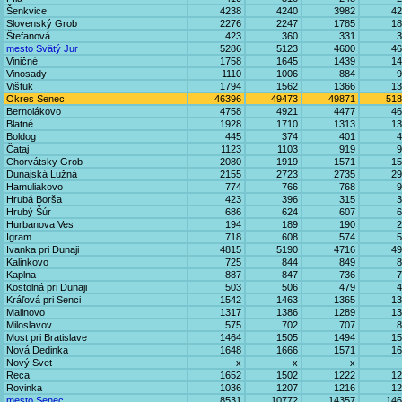
Šenkvice
4238
4240
3982
42
Slovenský Grob
2276
2247
1785
18
Štefanová
423
360
331
3
mesto Svätý Jur
5286
5123
4600
46
Viničné
1758
1645
1439
14
Vinosady
1110
1006
884
9
Vištuk
1794
1562
1366
13
Okres Senec
46396
49473
49871
518
Bernolákovo
4758
4921
4477
46
Blatné
1928
1710
1313
13
Boldog
445
374
401
4
Čataj
1123
1103
919
9
Chorvátsky Grob
2080
1919
1571
15
Dunajská Lužná
2155
2723
2735
29
Hamuliakovo
774
766
768
9
Hrubá Borša
423
396
315
3
Hrubý Šúr
686
624
607
6
Hurbanova Ves
194
189
190
2
Igram
718
608
574
5
Ivanka pri Dunaji
4815
5190
4716
49
Kalinkovo
725
844
849
8
Kaplna
887
847
736
7
Kostolná pri Dunaji
503
506
479
4
Kráľová pri Senci
1542
1463
1365
13
Malinovo
1317
1386
1289
13
Miloslavov
575
702
707
8
Most pri Bratislave
1464
1505
1494
15
Nová Dedinka
1648
1666
1571
16
Nový Svet
x
x
x
Reca
1652
1502
1222
12
Rovinka
1036
1207
1216
12
mesto Senec
8531
10772
14357
146