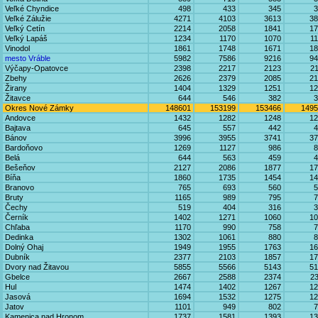
Veľké Chyndice
498
433
345
3
Veľké Zálužie
4271
4103
3613
38
Veľký Cetín
2214
2058
1841
17
Veľký Lapáš
1234
1170
1070
1
Vinodol
1861
1748
1671
18
mesto Vráble
5982
7586
9216
94
Výčapy-Opatovce
2398
2217
2123
2
Zbehy
2626
2379
2085
21
Žirany
1404
1329
1251
12
Žitavce
644
546
382
3
Okres Nové Zámky
148601
153199
153466
1495
Andovce
1432
1282
1248
12
Bajtava
645
557
442
4
Bánov
3996
3955
3741
37
Bardoňovo
1269
1127
986
8
Belá
644
563
459
4
Bešeňov
2127
2086
1877
17
Bíňa
1860
1735
1454
14
Branovo
765
693
560
5
Bruty
1165
989
795
7
Čechy
519
404
316
3
Černík
1402
1271
1060
10
Chľaba
1170
990
758
7
Dedinka
1302
1061
880
8
Dolný Ohaj
1949
1955
1763
16
Dubník
2377
2103
1857
17
Dvory nad Žitavou
5855
5566
5143
51
Gbelce
2667
2588
2374
2
Hul
1474
1402
1267
12
Jasová
1694
1532
1275
12
Jatov
1101
949
802
7
Kamenica nad Hronom
1737
1581
1393
13