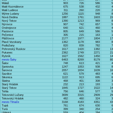
Málaš
903
726
586
5
Malé Kozmálovce
675
538
432
4
Malé Ludince
311
260
220
2
Mýtne Ludany
1256
1115
948
8
Nová Dedina
1887
1761
1603
15
Nový Tekov
1390
1213
969
8
Nýrovce
907
742
657
5
Ondrejovce
640
621
460
4
Pastovce
805
649
586
5
Pečenice
305
215
163
1
Plášťovce
2177
1977
1804
17
Plavé Vozokany
1362
1178
983
8
Podlužany
820
839
782
7
Pohronský Ruskov
1617
1420
1382
13
Pukanec
2362
1749
2271
21
Rybník
1627
1562
1450
14
mesto Šahy
6463
8269
8179
80
Šalov
748
613
421
4
Santovka
1247
1053
938
8
Šarovce
2057
1834
1639
16
Sazdice
621
579
483
4
Sikenica
1122
913
695
6
Slatina
468
401
308
3
Starý Hrádok
232
213
193
1
Starý Tekov
1845
1727
1522
14
Tehla
756
646
577
5
Tekovské Lužany
3699
3315
2909
29
Tekovský Hrádok
482
460
324
3
mesto Tlmače
3168
4183
4351
43
Tupá
761
674
630
6
Turá
399
340
254
2
Uhliská
559
404
284
2