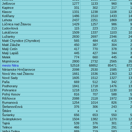
Jelšovce
1277
1133
960
9
Kapince
331
302
217
1
Klasov
1331
1238
1108
12
Kolíňany
1486
1510
1433
14
Lehota
2437
2251
1869
18
Lúčnica nad Žitavou
1429
1257
986
9
Ľudovítová
115
223
213
2
Lukáčovce
1509
1337
1103
10
Lužianky
2830
2697
2346
24
Malé Chyndice (Chyndice)
565
484
415
3
Malé Zálužie
450
387
304
2
Malý Cetín
417
770
378
3
Malý Lapáš
445
427
344
3
Melek
774
660
445
4
Mojmírovce
2800
2732
2565
26
mesto Nitra
52518
68852
85471
872
Nitrianske Hrnčiarovce
2098
2530
1585
17
Nová Ves nad Žitavou
1661
1536
1363
12
Nové Sady
1605
1512
1327
13
Paňa
669
512
342
2
Podhorany
1841
1718
1476
13
Pohranice
1218
1215
1130
10
Poľný Kesov
816
707
588
5
Rišňovce
2088
2118
1972
19
Rumanová
1254
1014
826
7
Štefanovičová
376
306
243
2
Štitáre
x
x
x
Šurianky
656
653
550
5
Svätoplukovo
1504
1382
1270
12
Tajná
539
376
301
2
Telince
466
384
291
2
Veľká Dolina
889
719
583
5