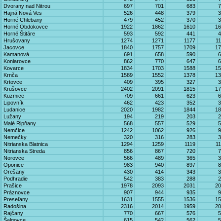
Dvorany nad Nitrou
697
701
683
7
Hajná Nová Ves
526
448
379
3
Horné Chlebany
479
452
370
3
Horné Obdokovce
1922
1862
1610
16
Horné Štitáre
593
592
441
4
Hrušovany
1274
1271
1177
1
Jacovce
1840
1757
1709
17
Kamanová
691
658
590
6
Koniarovce
862
770
647
6
Kovarce
1834
1703
1588
15
Krnča
1589
1552
1378
13
Krtovce
409
395
327
3
Krušovce
2402
2091
1815
17
Kuzmice
709
661
623
6
Lipovník
462
423
352
3
Ludanice
2020
1982
1844
18
Lužany
194
219
203
2
Malé Ripňany
568
557
529
5
Nemčice
1242
1062
926
9
Nemečky
320
316
283
3
Nitrianska Blatnica
1294
1259
1119
1
Nitrianska Streda
856
867
720
7
Norovce
566
489
365
3
Oponice
983
940
897
8
Orešany
430
414
343
3
Podhradie
542
383
288
2
Prašice
1978
2093
2031
20
Práznovce
907
944
935
9
Preseľany
1631
1555
1536
15
Radošina
2316
2014
1959
20
Rajčany
770
667
576
5
Šalgovce
615
542
562
5