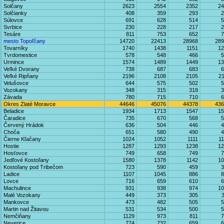
Solčany
2623
2554
2352
24
Solčianky
408
359
293
2
Súlovce
691
628
514
5
Svrbice
230
228
217
2
Tesáre
811
753
652
7
mesto Topoľčany
14720
22413
28968
289
Tovarníky
1740
1438
1151
12
Tvrdomestice
578
548
466
5
Urmince
1574
1489
1449
13
Veľké Dvorany
738
687
683
6
Veľké Ripňany
2196
2108
2105
2
Velušovce
644
575
502
5
Vozokany
348
315
318
3
Závada
780
715
710
6
Okres Zlaté Moravce
44646
45076
44378
436
Beladice
1934
1713
1547
15
Čaradice
735
670
568
5
Červený Hrádok
636
504
446
4
Choča
651
580
490
4
Čierne Kľačany
1024
1052
1111
1
Hostie
1287
1293
1238
12
Hosťovce
749
658
749
7
Jedľové Kostoľany
1580
1378
1142
10
Kostoľany pod Tribečom
723
590
459
3
Ladice
1107
1045
886
8
Lovce
716
659
610
6
Machulince
931
938
974
10
Malé Vozokany
449
373
305
Mankovce
473
482
505
5
Martin nad Žitavou
531
534
500
5
Nemčiňany
1129
973
811
7
Neverice
774
732
659
6