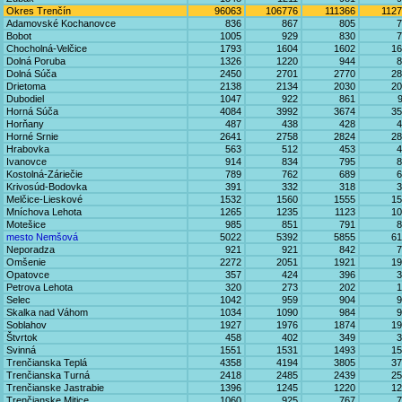
Okres Trenčín
96063
106776
111366
112
Adamovské Kochanovce
836
867
805
7
Bobot
1005
929
830
7
Chocholná-Velčice
1793
1604
1602
16
Dolná Poruba
1326
1220
944
8
Dolná Súča
2450
2701
2770
28
Drietoma
2138
2134
2030
20
Dubodiel
1047
922
861
Horná Súča
4084
3992
3674
35
Horňany
487
438
428
4
Horné Srnie
2641
2758
2824
28
Hrabovka
563
512
453
4
Ivanovce
914
834
795
8
Kostolná-Záriečie
789
762
689
6
Krivosúd-Bodovka
391
332
318
3
Melčice-Lieskové
1532
1560
1555
15
Mníchova Lehota
1265
1235
1123
10
Motešice
985
851
791
8
mesto Nemšová
5022
5392
5855
61
Neporadza
921
921
842
7
Omšenie
2272
2051
1921
19
Opatovce
357
424
396
3
Petrova Lehota
320
273
202
1
Selec
1042
959
904
9
Skalka nad Váhom
1034
1090
984
9
Soblahov
1927
1976
1874
19
Štvrtok
458
402
349
3
Svinná
1551
1531
1493
15
Trenčianska Teplá
4358
4194
3805
37
Trenčianska Turná
2418
2485
2439
25
Trenčianske Jastrabie
1396
1245
1220
12
Trenčianske Mitice
1060
925
767
7