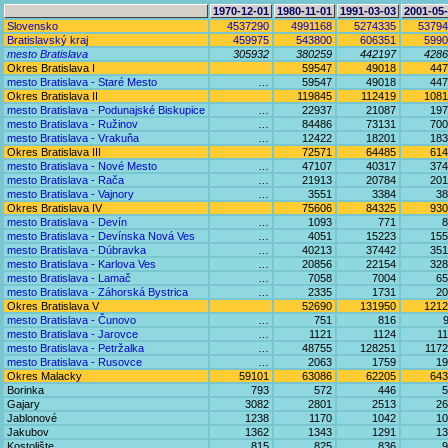
1970-12-01
1980-11-01
1991-03-03
2001-05
Slovensko
4537290
4991168
5274335
53794
Bratislavský kraj
459975
543800
606351
5990
mesto Bratislava
305932
380259
442197
4286
Okres Bratislava I
59547
49018
447
mesto Bratislava - Staré Mesto
…
59547
49018
447
Okres Bratislava II
119845
112419
1081
mesto Bratislava - Podunajské Biskupice
…
22937
21087
197
mesto Bratislava - Ružinov
…
84486
73131
700
mesto Bratislava - Vrakuňa
…
12422
18201
183
Okres Bratislava III
72571
64485
614
mesto Bratislava - Nové Mesto
…
47107
40317
374
mesto Bratislava - Rača
…
21913
20784
201
mesto Bratislava - Vajnory
…
3551
3384
38
Okres Bratislava IV
75606
84325
930
mesto Bratislava - Devín
…
1093
771
8
mesto Bratislava - Devínska Nová Ves
…
4051
15223
155
mesto Bratislava - Dúbravka
…
40213
37442
351
mesto Bratislava - Karlova Ves
…
20856
22154
328
mesto Bratislava - Lamač
…
7058
7004
65
mesto Bratislava - Záhorská Bystrica
…
2335
1731
20
Okres Bratislava V
52690
131950
1212
mesto Bratislava - Čunovo
…
751
816
mesto Bratislava - Jarovce
…
1121
1124
1
mesto Bratislava - Petržalka
…
48755
128251
117
mesto Bratislava - Rusovce
…
2063
1759
19
Okres Malacky
59101
63086
62205
643
Borinka
793
572
446
5
Gajary
3082
2801
2513
26
Jablonové
1238
1170
1042
10
Jakubov
1362
1343
1291
13
Kostolište
815
825
836
9