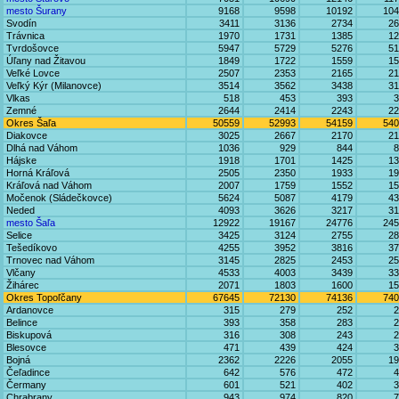
mesto Šurany
9168
9598
10192
104
Svodín
3411
3136
2734
26
Trávnica
1970
1731
1385
12
Tvrdošovce
5947
5729
5276
51
Úľany nad Žitavou
1849
1722
1559
15
Veľké Lovce
2507
2353
2165
21
Veľký Kýr (Milanovce)
3514
3562
3438
31
Vlkas
518
453
393
3
Zemné
2644
2414
2243
22
Okres Šaľa
50559
52993
54159
540
Diakovce
3025
2667
2170
21
Dlhá nad Váhom
1036
929
844
8
Hájske
1918
1701
1425
13
Horná Kráľová
2505
2350
1933
19
Kráľová nad Váhom
2007
1759
1552
15
Močenok (Sládečkovce)
5624
5087
4179
43
Neded
4093
3626
3217
31
mesto Šaľa
12922
19167
24776
245
Selice
3425
3124
2755
28
Tešedíkovo
4255
3952
3816
37
Trnovec nad Váhom
3145
2825
2453
25
Vlčany
4533
4003
3439
33
Žihárec
2071
1803
1600
15
Okres Topoľčany
67645
72130
74136
740
Ardanovce
315
279
252
2
Belince
393
358
283
2
Biskupová
316
308
243
2
Blesovce
471
439
424
3
Bojná
2362
2226
2055
19
Čeľadince
642
576
472
4
Čermany
601
521
402
3
Chrabrany
943
974
820
7