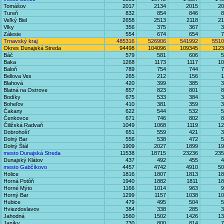
Tomášov
2017
2134
2015
20
Tureň
832
854
846
8
Veľký Biel
2658
2513
2118
21
Vlky
356
375
367
3
Zálesie
554
674
654
7
Trnavský kraj
485316
526906
541992
5510
Okres Dunajská Streda
94498
104096
109345
112
Báč
579
581
606
5
Baka
1268
1173
1117
10
Baloň
789
754
744
7
Bellova Ves
265
212
156
1
Blahová
420
399
385
3
Blatná na Ostrove
857
823
801
8
Bodíky
675
533
384
3
Boheľov
410
381
359
3
Čakany
622
544
532
5
Čenkovce
671
746
802
8
Čiližská Radvaň
1049
1068
1119
12
Dobrohošť
651
559
421
3
Dolný Bar
556
538
472
5
Dolný Štál
1909
2027
1899
19
mesto Dunajská Streda
11538
18715
23236
235
Dunajský Klátov
437
492
455
4
mesto Gabčíkovo
4457
4742
4910
50
Holice
1816
1807
1813
18
Horná Potôň
1940
1882
1811
18
Horné Mýto
1166
1014
963
9
Horný Bar
1299
1157
1038
10
Hubice
479
495
504
5
Hviezdoslavov
384
338
285
3
Jahodná
1560
1502
1426
13
Janíky
730
800
814
7