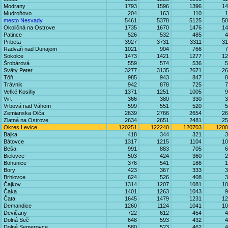
Modrany
1793
1596
1396
14
Mudroňovo
204
163
110
1
mesto Nesvady
5461
5378
5125
50
Okoličná na Ostrove
1735
1670
1476
14
Patince
526
532
485
4
Pribeta
3927
3731
3311
31
Radvaň nad Dunajom
1021
904
766
7
Sokolce
1473
1421
1277
12
Šrobárová
559
574
536
5
Svätý Peter
3277
3135
2671
26
Tôň
985
943
847
8
Trávnik
942
878
725
7
Veľké Kosihy
1371
1251
1005
9
Virt
366
380
330
3
Vrbová nad Váhom
599
551
520
5
Zemianska Olča
2639
2766
2654
26
Zlatná na Ostrove
2634
2651
2481
25
Okres Levice
120251
122240
120703
1200
Bajka
418
344
321
3
Bátovce
1317
1215
1104
10
Beša
991
883
705
6
Bielovce
503
424
360
2
Bohunice
376
541
186
1
Bory
423
367
333
3
Brhlovce
624
526
408
3
Čajkov
1314
1207
1081
10
Čaka
1401
1263
1043
9
Čata
1645
1479
1231
12
Demandice
1260
1124
1041
10
Devičany
722
612
454
4
Dolná Seč
648
593
432
4
Dolné Semerovce
580
523
462
4