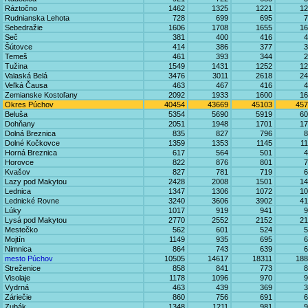
Ráztočno
1462
1325
1221
12
Rudnianska Lehota
728
699
695
7
Sebedražie
1606
1708
1655
16
Seč
381
400
416
4
Šútovce
414
386
377
3
Temeš
461
393
344
2
Tužina
1549
1431
1252
12
Valaská Belá
3476
3011
2618
24
Veľká Čausa
463
467
416
4
Zemianske Kostoľany
2092
1933
1600
16
Okres Púchov
40454
43669
45103
457
Beluša
5354
5690
5919
60
Dohňany
2051
1948
1701
17
Dolná Breznica
835
827
796
8
Dolné Kočkovce
1359
1353
1145
1
Horná Breznica
617
564
501
4
Horovce
822
876
801
7
Kvašov
827
781
719
6
Lazy pod Makytou
2428
2008
1501
14
Lednica
1347
1306
1072
10
Lednické Rovne
3240
3606
3902
41
Lúky
1017
919
941
9
Lysá pod Makytou
2770
2552
2152
21
Mestečko
562
601
524
5
Mojtín
1149
935
695
6
Nimnica
864
743
639
6
mesto Púchov
10505
14617
18311
188
Streženice
858
841
773
8
Visolaje
1178
1096
970
9
Vydrná
463
439
369
3
Záriečie
860
756
691
6
Zubák
1348
1211
981
9