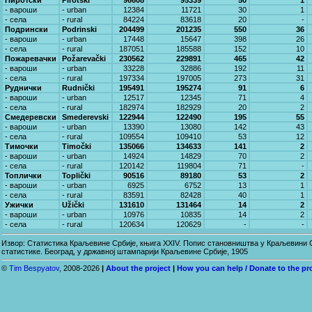
Пиротски
Pirotski
96608
95339
50
1
- вароши
- urban
12384
11721
30
1
- села
- rural
84224
83618
20
-
Подрински
Podrinski
204499
201235
550
36
- вароши
- urban
17448
15647
398
26
- села
- rural
187051
185588
152
10
Пожаревачки
Požarevački
230562
229891
465
42
- вароши
- urban
33228
32886
192
11
- села
- rural
197334
197005
273
31
Руднички
Rudnički
195491
195274
91
6
- вароши
- urban
12517
12345
71
4
- села
- rural
182974
182929
20
2
Смедеревски
Smederevski
122944
122490
195
55
- вароши
- urban
13390
13080
142
43
- села
- rural
109554
109410
53
12
Тимочки
Timočki
135066
134633
141
2
- вароши
- urban
14924
14829
70
2
- села
- rural
120142
119804
71
-
Топлички
Toplički
90516
89180
53
2
- вароши
- urban
6925
6752
13
1
- села
- rural
83591
82428
40
1
Ужички
Užički
131610
131464
14
2
- вароши
- urban
10976
10835
14
2
- села
- rural
120634
120629
-
-
Извор: Статистика Краљевине Србије, књига XXIV. Попис становништва у Краљевини Ср
статистике. Београд, у државној штампарији Краљевине Србије, 1905
©
Tim Bespyatov
, 2008-2026
|
About the project
|
How you can help / Donate to the pr