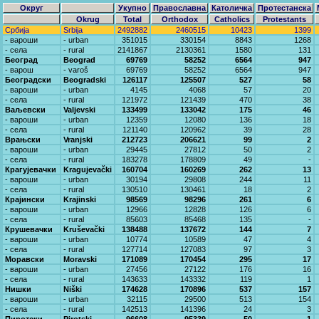
Округ
Укупно
Православна
Католичка
Протестанска
Okrug
Total
Orthodox
Catholics
Protestants
Србија
Srbija
2492882
2460515
10423
1399
- вароши
- urban
351015
330154
8843
1268
- села
- rural
2141867
2130361
1580
131
Београд
Beograd
69769
58252
6564
947
- варош
- varoš
69769
58252
6564
947
Београдски
Beogradski
126117
125507
527
58
- вароши
- urban
4145
4068
57
20
- села
- rural
121972
121439
470
38
Ваљевски
Valjevski
133499
133042
175
46
- вароши
- urban
12359
12080
136
18
- села
- rural
121140
120962
39
28
Врањски
Vranjski
212723
206621
99
2
- вароши
- urban
29445
27812
50
2
- села
- rural
183278
178809
49
-
Крагујевачки
Kragujevački
160704
160269
262
13
- вароши
- urban
30194
29808
244
11
- села
- rural
130510
130461
18
2
Крајински
Krajinski
98569
98296
261
6
- вароши
- urban
12966
12828
126
6
- села
- rural
85603
85468
135
-
Крушевачки
Kruševački
138488
137672
144
7
- вароши
- urban
10774
10589
47
4
- села
- rural
127714
127083
97
3
Моравски
Moravski
171089
170454
295
17
- вароши
- urban
27456
27122
176
16
- села
- rural
143633
143332
119
1
Нишки
Niški
174628
170896
537
157
- вароши
- urban
32115
29500
513
154
- села
- rural
142513
141396
24
3