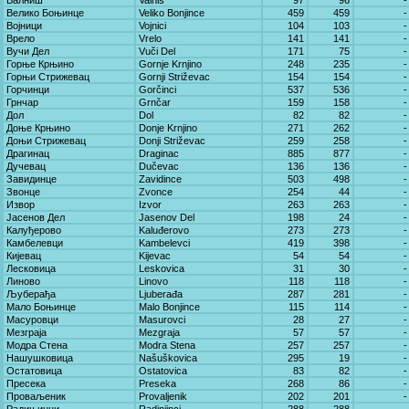
Валниш
Valniš
97
96
-
Велико Боњинце
Veliko Bonjince
459
459
-
Војници
Vojnici
104
103
-
Врело
Vrelo
141
141
-
Вучи Дел
Vuči Del
171
75
-
Горње Крњино
Gornje Krnjino
248
235
-
Горњи Стрижевац
Gornji Striževac
154
154
-
Горчинци
Gorčinci
537
536
-
Грнчар
Grnčar
159
158
-
Дол
Dol
82
82
-
Доње Крњино
Donje Krnjino
271
262
-
Доњи Стрижевац
Donji Striževac
259
258
-
Драгинац
Draginac
885
877
-
Дучевац
Dučevac
136
136
-
Завидинце
Zavidince
503
498
-
Звонце
Zvonce
254
44
-
Извор
Izvor
263
263
-
Јасенов Дел
Jasenov Del
198
24
-
Калуђерово
Kaluđerovo
273
273
-
Камбелевци
Kambelevci
419
398
-
Кијевац
Kijevac
54
54
-
Лесковица
Leskovica
31
30
-
Линово
Linovo
118
118
-
Љуберађа
Ljuberađa
287
281
-
Мало Боњинце
Malo Bonjince
115
114
-
Масуровци
Masurovci
28
27
-
Мезграја
Mezgraja
57
57
-
Модра Стена
Modra Stena
257
257
-
Нашушковица
Našuškovica
295
19
-
Остатовица
Ostatovica
83
82
-
Пресека
Preseka
268
86
-
Проваљеник
Provaljenik
202
201
-