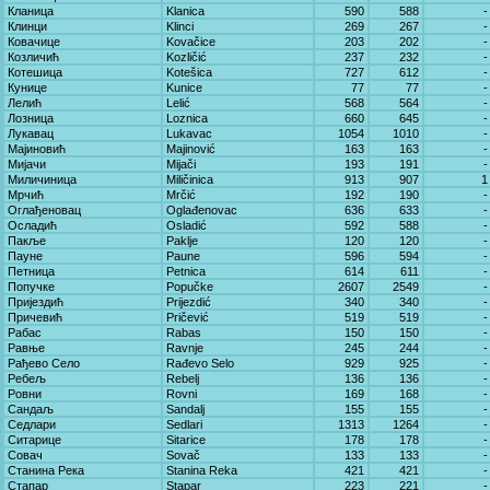
Кланица
Klanica
590
588
-
Клинци
Klinci
269
267
-
Ковачице
Kovačice
203
202
-
Козличић
Kozličić
237
232
-
Котешица
Kotešica
727
612
-
Кунице
Kunice
77
77
-
Лелић
Lelić
568
564
-
Лозница
Loznica
660
645
-
Лукавац
Lukavac
1054
1010
-
Мајиновић
Majinović
163
163
-
Мијачи
Mijači
193
191
-
Миличиница
Miličinica
913
907
1
Мрчић
Mrčić
192
190
-
Оглађеновац
Oglađenovac
636
633
-
Осладић
Osladić
592
588
-
Пакље
Paklje
120
120
-
Пауне
Paune
596
594
-
Петница
Petnica
614
611
-
Попучке
Popučke
2607
2549
-
Пријездић
Prijezdić
340
340
-
Причевић
Pričević
519
519
-
Рабас
Rabas
150
150
-
Равње
Ravnje
245
244
-
Рађево Село
Rađevo Selo
929
925
-
Ребељ
Rebelj
136
136
-
Ровни
Rovni
169
168
-
Сандаљ
Sandalj
155
155
-
Седлари
Sedlari
1313
1264
-
Ситарице
Sitarice
178
178
-
Совач
Sovač
133
133
-
Станина Река
Stanina Reka
421
421
-
Стапар
Stapar
223
221
-