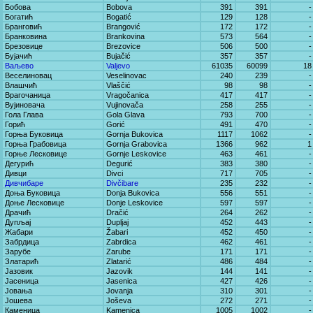
Бобова
Bobova
391
391
-
Богатић
Bogatić
129
128
-
Бранговић
Brangović
172
172
-
Бранковина
Brankovina
573
564
-
Брезовице
Brezovice
506
500
-
Бујачић
Bujačić
357
357
-
Ваљево
Valjevo
61035
60099
18
Веселиновац
Veselinovac
240
239
-
Влашчић
Vlaščić
98
98
-
Врагочаница
Vragočanica
417
417
-
Вујиновача
Vujinovača
258
255
-
Гола Глава
Gola Glava
793
700
-
Горић
Gorić
491
470
-
Горња Буковица
Gornja Bukovica
1117
1062
-
Горња Грабовица
Gornja Grabovica
1366
962
1
Горње Лесковице
Gornje Leskovice
463
461
-
Дегурић
Degurić
383
380
-
Дивци
Divci
717
705
-
Дивчибаре
Divčibare
235
232
-
Доња Буковица
Donja Bukovica
556
551
-
Доње Лесковице
Donje Leskovice
597
597
-
Драчић
Dračić
264
262
-
Дупљај
Dupljaj
452
443
-
Жабари
Žabari
452
450
-
Забрдица
Zabrdica
462
461
-
Зарубе
Zarube
171
171
-
Златарић
Zlatarić
486
484
-
Јазовик
Jazovik
144
141
-
Јасеница
Jasenica
427
426
-
Јовања
Jovanja
310
301
-
Јошева
Joševa
272
271
-
Каменица
Kamenica
1005
1002
-