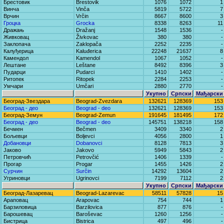
Брестовик
Brestovik
1076
1072
1
Винча
Vinča
5819
5722
7
Врчин
Vrčin
8667
8600
3
Гроцка
Grocka
8338
8263
11
Дражањ
Dražanj
1548
1536
-
Живковац
Živkovac
380
380
-
Заклопача
Zaklopača
2252
2235
-
Калуђерица
Kaluđerica
22248
21637
8
Камендол
Kamendol
1067
1052
-
Лештане
Leštane
8492
8396
3
Пударци
Pudarci
1410
1402
-
Ритопек
Ritopek
2284
2253
-
Умчари
Umčari
2880
2770
-
Укупно
Српски
Мађарски
Београд-Звездара
Beograd-Zvezdara
132621
128369
153
Београд - део
Beograd - deo
132621
128369
153
Београд-Земун
Beograd-Zemun
191645
181495
172
Београд - део
Beograd - deo
145751
138218
158
Бечмен
Bečmen
3409
3340
2
Бољевци
Boljevci
4056
2800
1
Добановци
Dobanovci
8128
7813
3
Јаково
Jakovo
5949
5843
2
Петровчић
Petrovčić
1406
1339
-
Прогар
Progar
1455
1426
2
Сурчин
Surčin
14292
13604
2
Угриновци
Ugrinovci
7199
7112
2
Укупно
Српски
Мађарски
Београд-Лазаревац
Beograd-Lazarevac
58511
57828
15
Араповац
Arapovac
754
744
1
Барзиловица
Barzilovica
877
876
-
Барошевац
Baroševac
1260
1256
-
Бистрица
Bistrica
497
496
-