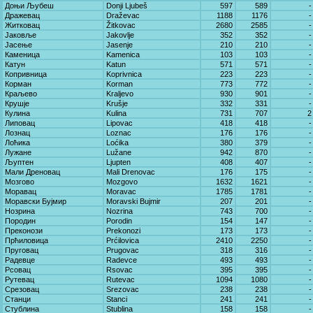
Доњи Љубеш
Donji Ljubeš
597
589
-
Дражевац
Draževac
1188
1176
-
Житковац
Žitkovac
2680
2585
-
Јаковље
Jakovlje
352
352
-
Јасење
Jasenje
210
210
-
Каменица
Kamenica
103
103
-
Катун
Katun
571
571
-
Копривница
Koprivnica
223
223
-
Корман
Korman
773
772
-
Краљево
Kraljevo
930
901
-
Крушје
Krušje
332
331
-
Кулина
Kulina
731
707
2
Липовац
Lipovac
418
418
-
Лознац
Loznac
176
176
-
Лоћика
Loćika
380
379
-
Лужане
Lužane
942
870
-
Љуптен
Ljupten
408
407
-
Мали Дреновац
Mali Drenovac
176
175
-
Мозгово
Mozgovo
1632
1621
-
Моравац
Moravac
1785
1781
-
Моравски Бујмир
Moravski Bujmir
207
201
-
Нозрина
Nozrina
743
700
-
Породин
Porodin
154
147
-
Преконози
Prekonozi
173
173
-
Прћиловица
Prćilovica
2410
2250
-
Пруговац
Prugovac
318
316
-
Радевце
Radevce
493
493
-
Рсовац
Rsovac
395
395
-
Рутевац
Rutevac
1094
1080
-
Срезовац
Srezovac
238
238
-
Станци
Stanci
241
241
-
Стублина
Stublina
158
158
-