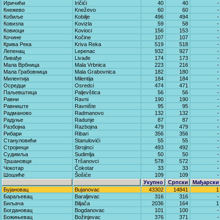
Иричићи
Iričići
40
40
-
Кнежево
Kneževo
60
60
-
Кобиље
Kobilje
496
494
-
Ковизла
Kovizla
59
58
-
Ковиоци
Kovioci
156
153
-
Кочине
Kočine
107
107
-
Крива Река
Kriva Reka
519
518
-
Лепенац
Lepenac
932
927
-
Ливађе
Livađe
174
173
-
Мала Врбница
Mala Vrbnica
223
216
-
Мала Грабовница
Mala Grabovnica
182
180
-
Милентија
Milentija
184
184
-
Осредци
Osredci
474
471
-
Паљевштица
Paljevštica
56
56
-
Равни
Ravni
190
190
-
Равниште
Ravnište
95
95
-
Радманово
Radmanovo
132
132
-
Радуње
Radunje
87
87
-
Разбојна
Razbojna
479
479
-
Рибари
Ribari
356
356
-
Стануловићи
Stanulovići
55
55
-
Стројинци
Strojinci
493
492
-
Судимља
Sudimlja
50
50
-
Тршановци
Tršanovci
578
572
-
Чокотар
Čokotar
33
33
-
Шошиће
Šošiće
109
109
-
Укупно
Српски
Мађарски
Бујановац
Bujanovac
43302
14841
1
Бараљевац
Baraljevac
316
316
-
Биљача
Biljača
2036
164
1
Богдановац
Bogdanovac
101
100
-
Божињевац
Božinjevac
376
371
-