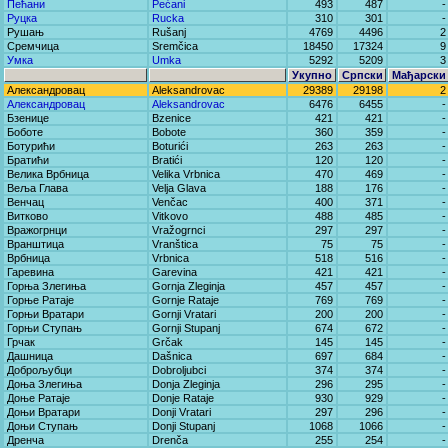
Пећани
Pećani
493
487
-
Руцка
Rucka
310
301
-
Рушањ
Rušanj
4769
4496
2
Сремчица
Sremčica
18450
17324
9
Умка
Umka
5292
5209
3
Укупно
Српски
Мађарски
Александровац
Aleksandrovac
29389
29198
2
Александровац
Aleksandrovac
6476
6455
-
Бзенице
Bzenice
421
421
-
Боботе
Bobote
360
359
-
Ботурићи
Boturići
263
263
-
Братићи
Bratići
120
120
-
Велика Врбница
Velika Vrbnica
470
469
-
Веља Глава
Velja Glava
188
176
-
Венчац
Venčac
400
371
-
Витково
Vitkovo
488
485
-
Вражогрнци
Vražogrnci
297
297
-
Вранштица
Vranštica
75
75
-
Врбница
Vrbnica
518
516
-
Гаревина
Garevina
421
421
-
Горња Злегиња
Gornja Zleginja
457
457
-
Горње Ратаје
Gornje Rataje
769
769
-
Горњи Вратари
Gornji Vratari
200
200
-
Горњи Ступањ
Gornji Stupanj
674
672
-
Грчак
Grčak
145
145
-
Дашница
Dašnica
697
684
-
Доброљубци
Dobroljubci
374
374
-
Доња Злегиња
Donja Zleginja
296
295
-
Доње Ратаје
Donje Rataje
930
929
-
Доњи Вратари
Donji Vratari
297
296
-
Доњи Ступањ
Donji Stupanj
1068
1066
-
Дренча
Drenča
255
254
-