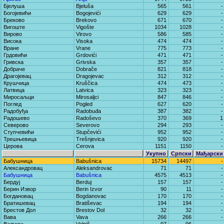
Бјелуша
Bjeluša
565
561
-
Богојевићи
Bogojevići
629
629
-
Бреково
Brekovo
671
670
-
Вигоште
Vigošte
1034
1028
-
Вирово
Virovo
586
585
-
Висока
Visoka
474
474
-
Вране
Vrane
775
773
-
Грдовићи
Grdovići
471
471
-
Гривска
Grivska
357
357
-
Добраче
Dobrače
821
818
-
Драгојевац
Dragojevac
312
312
-
Крушчица
Kruščica
474
473
-
Латвица
Latvica
323
323
-
Миросаљци
Mirosaljci
847
846
-
Поглед
Pogled
627
620
-
Радобуђа
Radobuđa
387
382
-
Радошево
Radoševo
370
369
1
Северово
Severovo
294
293
-
Ступчевићи
Stupčevići
952
952
-
Трешњевица
Trešnjevica
920
920
-
Церова
Cerova
1151
1150
-
Укупно
Српски
Мађарски
Бабушница
Babušnica
15734
14497
-
Александровац
Aleksandrovac
71
71
-
Бабушница
Babušnica
4575
4513
-
Бердуј
Berduj
157
157
-
Берин Извор
Berin Izvor
90
11
-
Богдановац
Bogdanovac
170
170
-
Братишевац
Bratiševac
194
194
-
Брестов Дол
Brestov Dol
32
32
-
Вава
Vava
266
266
-