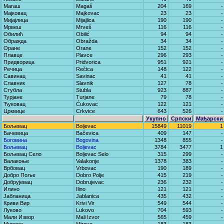
Магаш
Magaš
204
169
-
Мајковац
Majkovac
23
23
-
Мијајлица
Mijajlica
190
190
-
Мрвеш
Mrveš
116
116
-
Обилић
Obilić
94
94
-
Ображда
Obražda
34
34
-
Оране
Orane
152
152
-
Плавце
Plavce
296
293
-
Придворица
Pridvorica
951
921
-
Речица
Rečica
148
122
-
Савинац
Savinac
41
41
-
Славник
Slavnik
127
78
-
Стубла
Stubla
923
887
-
Турјане
Turjane
79
78
-
Ћуковац
Ćukovac
122
121
-
Црквице
Crkvice
643
526
-
Укупно
Српски
Мађарски
Бољевац
Boljevac
15849
11019
1
Бачевица
Bačevica
409
147
-
Боговина
Bogovina
1348
855
-
Бољевац
Boljevac
3784
3477
1
Бољевац Село
Boljevac Selo
315
299
-
Валакоње
Valakonje
1378
383
-
Врбовац
Vrbovac
190
189
-
Добро Поље
Dobro Polje
415
219
-
Добрујевац
Dobrujevac
236
232
-
Илино
Ilino
121
121
-
Јабланица
Jablanica
435
432
-
Криви Вир
Krivi Vir
549
544
-
Луково
Lukovo
704
593
-
Мали Извор
Mali Izvor
565
459
-