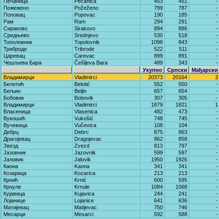
Печаница
Pečanica
453
451
-
Пожежено
Požeženo
799
787
-
Поповац
Popovac
190
185
-
Рам
Ram
294
291
-
Сираково
Sirakovo
894
886
-
Средњево
Srednjevo
530
518
-
Тополовник
Topolovnik
1098
843
-
Триброде
Tribrode
522
511
-
Царевац
Carevac
899
891
-
Чешљева Бара
Češljeva Bara
489
343
-
Укупно
Српски
Мађарски
Владимирци
Vladimirci
20373
20164
3
Белотић
Belotić
552
550
-
Бељин
Beljin
657
654
-
Бобовик
Bobovik
307
305
-
Владимирци
Vladimirci
1879
1821
1
Власеница
Vlasenica
482
473
-
Вукошић
Vukošić
748
745
-
Вучевица
Vučevica
108
104
-
Дебрц
Debrc
875
863
-
Драгојевац
Dragojevac
862
858
-
Звезд
Zvezd
813
797
-
Јазовник
Jazovnik
599
597
-
Јаловик
Jalovik
1950
1926
-
Каона
Kaona
341
341
-
Козарица
Kozarica
213
213
-
Крнић
Krnić
600
595
-
Крнуле
Krnule
1084
1068
-
Кујавица
Kujavica
244
241
-
Лојанице
Lojanice
641
636
-
Матијевац
Matijevac
750
746
-
Месарци
Mesarci
592
588
-