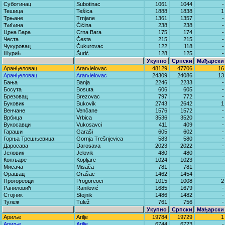
Суботинац
Subotinac
1061
1044
-
Тешица
Tešica
1888
1838
1
Трњане
Trnjane
1361
1357
-
Ћићина
Ćićina
238
238
-
Црна Бара
Crna Bara
175
174
-
Честа
Česta
215
215
-
Чукуровац
Čukurovac
122
118
-
Шурић
Šurić
128
125
-
Укупно
Српски
Мађарски
Аранђеловац
Aranđelovac
48129
47706
16
Аранђеловац
Aranđelovac
24309
24086
13
Бања
Banja
2246
2233
-
Босута
Bosuta
606
605
-
Брезовац
Brezovac
797
772
-
Буковик
Bukovik
2743
2642
1
Венчане
Venčane
1576
1572
-
Врбица
Vrbica
3536
3520
-
Вукосавци
Vukosavci
411
409
-
Гараши
Garaši
605
602
-
Горња Трешњевица
Gornja Trešnjevica
583
580
-
Даросава
Darosava
2023
2022
-
Јеловик
Jelovik
480
480
-
Копљаре
Kopljare
1024
1023
-
Мисача
Misača
781
781
-
Орашац
Orašac
1462
1454
-
Прогореоци
Progoreoci
1015
1008
2
Раниловић
Ranilović
1685
1679
-
Стојник
Stojnik
1486
1482
-
Тулеж
Tulež
761
756
-
Укупно
Српски
Мађарски
Ариље
Arilje
19784
19729
1
Ариље
Arilje
6744
6723
-