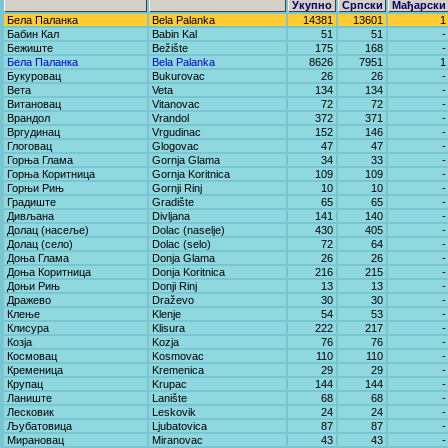
Укупно
Српски
Мађарски
Бела Паланка
Bela Palanka
14381
13601
1
Бабин Кал
Babin Kal
51
51
-
Бежиште
Bežište
175
168
-
Бела Паланка
Bela Palanka
8626
7951
1
Букуровац
Bukurovac
26
26
-
Вета
Veta
134
134
-
Витановац
Vitanovac
72
72
-
Врандол
Vrandol
372
371
-
Вргудинац
Vrgudinac
152
146
-
Глоговац
Glogovac
47
47
-
Горња Глама
Gornja Glama
34
33
-
Горња Коритница
Gornja Koritnica
109
109
-
Горњи Рињ
Gornji Rinj
10
10
-
Градиште
Gradište
65
65
-
Дивљана
Divljana
141
140
-
Долац (насеље)
Dolac (naselje)
430
405
-
Долац (село)
Dolac (selo)
72
64
-
Доња Глама
Donja Glama
26
26
-
Доња Коритница
Donja Koritnica
216
215
-
Доњи Рињ
Donji Rinj
13
13
-
Дражево
Draževo
30
30
-
Клење
Klenje
54
53
-
Клисура
Klisura
222
217
-
Козја
Kozja
76
76
-
Космовац
Kosmovac
110
110
-
Кременица
Kremenica
29
29
-
Крупац
Krupac
144
144
-
Ланиште
Lanište
68
68
-
Лесковик
Leskovik
24
24
-
Љубатовица
Ljubatovica
87
87
-
Мирановац
Miranovac
43
43
-