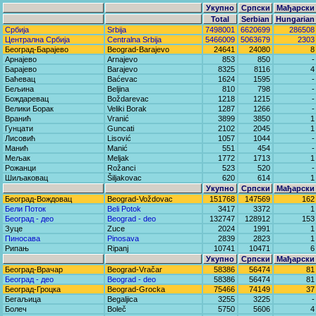
Укупно
Српски
Мађарски
Total
Serbian
Hungarian
Србија
Srbija
7498001
6620699
286508
Централна Србија
Centralna Srbija
5466009
5063679
2303
Београд-Барајево
Beograd-Barajevo
24641
24080
8
Арнајево
Arnajevo
853
850
-
Барајево
Barajevo
8325
8116
4
Баћевац
Baćevac
1624
1595
-
Бељина
Beljina
810
798
-
Бождаревац
Boždarevac
1218
1215
-
Велики Борак
Veliki Borak
1287
1266
-
Вранић
Vranić
3899
3850
1
Гунцати
Guncati
2102
2045
1
Лисовић
Lisović
1057
1044
-
Манић
Manić
551
454
-
Мељак
Meljak
1772
1713
1
Рожанци
Rožanci
523
520
-
Шиљаковац
Šiljakovac
620
614
1
Укупно
Српски
Мађарски
Београд-Вождовац
Beograd-Voždovac
151768
147569
162
Бели Поток
Beli Potok
3417
3372
1
Београд - део
Beograd - deo
132747
128912
153
Зуце
Zuce
2024
1991
1
Пиносава
Pinosava
2839
2823
1
Рипањ
Ripanj
10741
10471
6
Укупно
Српски
Мађарски
Београд-Врачар
Beograd-Vračar
58386
56474
81
Београд - део
Beograd - deo
58386
56474
81
Београд-Гроцка
Beograd-Grocka
75466
74149
37
Бегаљица
Begaljica
3255
3225
-
Болеч
Boleč
5750
5606
4