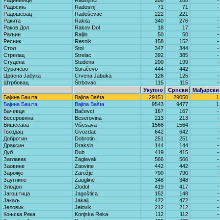
Радињинци
Radinjinci
288
288
-
Радосињ
Radosinj
71
71
-
Радошевац
Radoševac
222
221
-
Ракита
Rakita
340
276
-
Раков Дол
Rakov Dol
18
17
-
Раљин
Raljin
50
50
-
Ресник
Resnik
158
152
-
Стол
Stol
347
344
-
Стрелац
Strelac
392
385
-
Студена
Studena
200
199
-
Сурачево
Suračevo
444
442
-
Црвена Јабука
Crvena Jabuka
126
125
-
Штрбовац
Štrbovac
115
115
-
Укупно
Српски
Мађарски
Бајина Башта
Bajina Bašta
29151
29050
1
Бајина Башта
Bajina Bašta
9543
9477
1
Бачевци
Bačevci
167
167
-
Бесеровина
Beserovina
213
213
-
Вишесава
Višesava
1566
1564
-
Гвоздац
Gvozdac
642
642
-
Добротин
Dobrotin
251
251
-
Драксин
Draksin
144
144
-
Дуб
Dub
419
415
-
Заглавак
Zaglavak
566
566
-
Заовине
Zaovine
442
442
-
Зарожје
Zarožje
790
790
-
Зауглине
Zaugline
348
348
-
Злодол
Zlodol
419
417
-
Јагоштица
Jagoštica
152
148
-
Јакаљ
Jakalj
472
472
-
Јеловик
Jelovik
212
212
-
Коњска Река
Konjska Reka
112
112
-