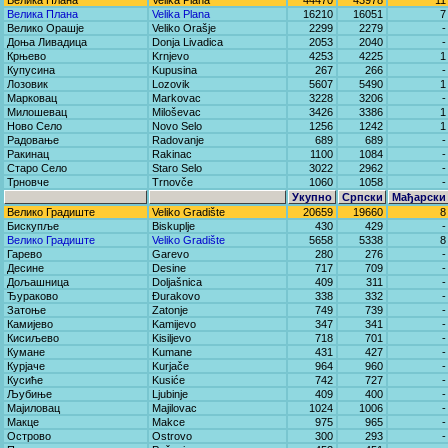
Велика Плана
Velika Plana
44470
43978
11
Велика Плана
Velika Plana
16210
16051
7
Велико Орашје
Veliko Orašje
2299
2279
-
Доња Ливадица
Donja Livadica
2053
2040
-
Крњево
Krnjevo
4253
4225
1
Купусина
Kupusina
267
266
-
Лозовик
Lozovik
5607
5490
1
Марковац
Markovac
3228
3206
-
Милошевац
Miloševac
3426
3386
1
Ново Село
Novo Selo
1256
1242
1
Радовање
Radovanje
689
689
-
Ракинац
Rakinac
1100
1084
-
Старо Село
Staro Selo
3022
2962
-
Трновче
Trnovče
1060
1058
-
Укупно
Српски
Мађарски
Велико Градиште
Veliko Gradište
20659
19660
8
Бискупље
Biskuplje
430
429
-
Велико Градиште
Veliko Gradište
5658
5338
8
Гарево
Garevo
280
276
-
Десине
Desine
717
709
-
Дољашница
Doljašnica
409
311
-
Ђураково
Đurakovo
338
332
-
Затоње
Zatonje
749
739
-
Камијево
Kamijevo
347
341
-
Кисиљево
Kisiljevo
718
701
-
Кумане
Kumane
431
427
-
Курјаче
Kurjače
964
960
-
Кусиће
Kusiće
742
727
-
Љубиње
Ljubinje
409
400
-
Мајиловац
Majilovac
1024
1006
-
Макце
Makce
975
965
-
Острово
Ostrovo
300
293
-