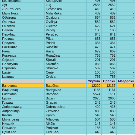
Костојевићи
Kostojevići
495
495
-
Луг
Lug
2555
2552
-
Љештанско
Lještansko
418
418
-
Мала Река
Mala Reka
489
489
-
Обајгора
Obajgora
834
832
-
Овчиња
Ovčinja
582
582
-
Оклетац
Okletac
622
621
-
Пепељ
Pepelj
180
180
-
Перућац
Perućac
845
841
-
Пилица
Pilica
653
653
-
Придоли
Pridoli
334
334
-
Растиште
Rastište
473
471
-
Рача
Rača
672
669
-
Рогачица
Rogačica
768
762
-
Сијерач
Sijerač
201
201
-
Солотуша
Solotuša
1066
1066
-
Стрмово
Strmovo
582
582
-
Церје
Cerje
168
166
-
Црвица
Crvica
756
756
-
Укупно
Српски
Мађарски
Баточина
Batočina
12220
12137
3
Бадњевац
Badnjevac
1165
1161
-
Баточина
Batočina
5574
5511
2
Брзан
Brzan
2073
2066
-
Градац
Gradac
245
245
-
Доброводица
Dobrovodica
420
416
-
Жировница
Žirovnica
830
830
-
Кијево
Kijevo
549
548
-
Милатовац
Milatovac
584
580
1
Никшић
Nikšić
148
148
-
Прњавор
Prnjavor
186
186
-
Црни Као
Crni Kao
446
446
-