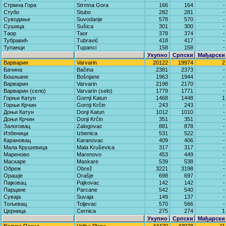
Стрмна Гора
Strmna Gora
166
164
-
Стубо
Stubo
282
281
-
Суводање
Suvodanje
578
570
-
Сушица
Sušica
301
300
-
Таор
Taor
378
374
-
Тубравић
Tubravić
418
417
-
Тупанци
Tupanci
158
158
-
Укупно
Српски
Мађарски
Варварин
Varvarin
20122
19974
2
Бачина
Bačina
2381
2373
-
Бошњане
Bošnjane
1963
1944
-
Варварин
Varvarin
2198
2170
-
Варварин (село)
Varvarin (selo)
1779
1771
-
Горњи Катун
Gornji Katun
1468
1448
1
Горњи Крчин
Gornji Krčin
243
243
-
Доњи Катун
Donji Katun
1012
1010
-
Доњи Крчин
Donji Krčin
351
351
-
Залоговац
Zalogovac
881
878
-
Избеница
Izbenica
531
522
-
Карановац
Karanovac
409
406
-
Мала Крушевица
Mala Kruševica
317
317
-
Мареново
Marenovo
453
449
-
Маскаре
Maskare
539
538
-
Обреж
Obrež
3221
3198
-
Орашје
Orašje
698
697
-
Пајковац
Pajkovac
142
142
-
Парцане
Parcane
542
540
-
Суваја
Suvaja
149
137
-
Тољевац
Toljevac
570
566
-
Церница
Cernica
275
274
1
Укупно
Српски
Мађарски