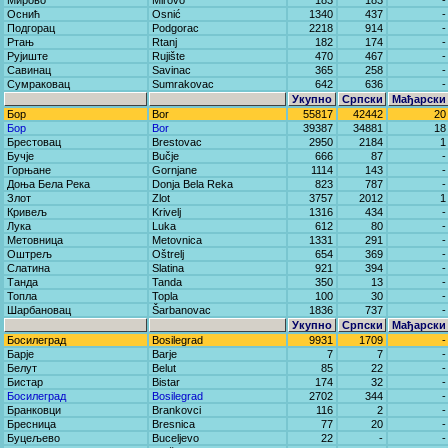
Мирово
Mirovo
183
183
-
Оснић
Osnić
1340
437
-
Подгорац
Podgorac
2218
914
-
Ртањ
Rtanj
182
174
-
Рујиште
Rujište
470
467
-
Савинац
Savinac
365
258
-
Сумраковац
Sumrakovac
642
636
-
Укупно
Српски
Мађарски
Бор
Bor
55817
42442
20
Бор
Bor
39387
34881
18
Брестовац
Brestovac
2950
2184
1
Бучје
Bučje
666
87
-
Горњане
Gornjane
1114
143
-
Доња Бела Река
Donja Bela Reka
823
787
-
Злот
Zlot
3757
2012
1
Кривељ
Krivelj
1316
434
-
Лука
Luka
612
80
-
Метовница
Metovnica
1331
291
-
Оштрељ
Oštrelj
654
369
-
Слатина
Slatina
921
394
-
Танда
Tanda
350
13
-
Топла
Topla
100
30
-
Шарбановац
Šarbanovac
1836
737
-
Укупно
Српски
Мађарски
Босилеград
Bosilegrad
9931
1709
-
Барје
Barje
7
7
-
Белут
Belut
85
22
-
Бистар
Bistar
174
32
-
Босилеград
Bosilegrad
2702
344
-
Бранковци
Brankovci
116
2
-
Бресница
Bresnica
77
20
-
Буцељево
Buceljevo
22
-
-