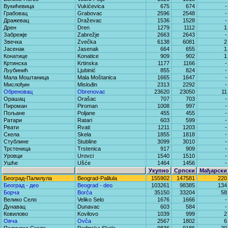
Вукићевица
Vukićevica
675
674
-
Грабовац
Grabovac
2596
2548
-
Дражевац
Draževac
1536
1528
-
Дрен
Dren
1279
1112
1
Забрежје
Zabrežje
2663
2643
-
Звечка
Zvečka
6138
6081
2
Јасенак
Jasenak
664
655
1
Конатице
Konatice
909
902
1
Кртинска
Krtinska
1177
1166
-
Љубинић
Ljubinić
855
824
-
Мала Моштаница
Mala Moštanica
1665
1647
-
Мислођин
Mislođin
2313
2292
-
Обреновац
Obrenovac
23620
23050
11
Орашац
Orašac
707
703
-
Пироман
Piroman
1008
997
-
Пољане
Poljane
455
455
-
Ратари
Ratari
603
599
-
Рвати
Rvati
1211
1203
-
Скела
Skela
1855
1818
-
Стублине
Stubline
3099
3010
-
Трстеница
Trstenica
917
909
-
Уровци
Urovci
1540
1510
-
Ушће
Ušće
1464
1456
-
Укупно
Српски
Мађарски
Београд-Палилула
Beograd-Palilula
155902
147581
220
Београд - део
Beograd - deo
103261
98385
134
Борча
Borča
35150
33204
58
Велико Село
Veliko Selo
1676
1666
-
Дунавац
Dunavac
603
584
-
Ковилово
Kovilovo
1039
999
2
Овча
Ovča
2567
1802
6