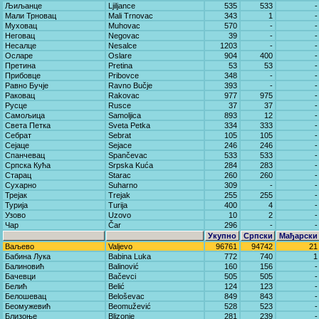
Љиљанце
Ljiljance
535
533
-
Мали Трновац
Mali Trnovac
343
1
-
Муховац
Muhovac
570
-
-
Неговац
Negovac
39
-
-
Несалце
Nesalce
1203
-
-
Осларе
Oslare
904
400
-
Претина
Pretina
53
53
-
Прибовце
Pribovce
348
-
-
Равно Бучје
Ravno Bučje
393
-
-
Раковац
Rakovac
977
975
-
Русце
Rusce
37
37
-
Самољица
Samoljica
893
12
-
Света Петка
Sveta Petka
334
333
-
Себрат
Sebrat
105
105
-
Сејаце
Sejace
246
246
-
Спанчевац
Spančevac
533
533
-
Српска Кућа
Srpska Kuća
284
283
-
Старац
Starac
260
260
-
Сухарно
Suharno
309
-
-
Трејак
Trejak
255
255
-
Турија
Turija
400
4
-
Узово
Uzovo
10
2
-
Чар
Čar
296
-
-
Укупно
Српски
Мађарски
Ваљево
Valjevo
96761
94742
21
Бабина Лука
Babina Luka
772
740
1
Балиновић
Balinović
160
156
-
Бачевци
Bačevci
505
505
-
Белић
Belić
124
123
-
Белошевац
Beloševac
849
843
-
Беомужевић
Beomužević
528
523
-
Близоње
Blizonje
281
239
-