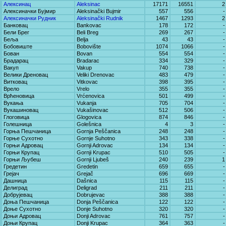
Алексинац
Aleksinac
17171
16551
2
Алексиначки Бујмир
Aleksinački Bujmir
557
556
-
Алексиначки Рудник
Aleksinački Rudnik
1467
1293
2
Банковац
Bankovac
178
172
-
Бели Брег
Beli Breg
269
267
-
Беља
Belja
43
43
-
Бобовиште
Bobovište
1074
1066
-
Бован
Bovan
554
554
-
Брадарац
Bradarac
334
329
-
Вакуп
Vakup
740
738
-
Велики Дреновац
Veliki Drenovac
483
479
-
Витковац
Vitkovac
398
395
-
Врело
Vrelo
355
355
-
Врћеновица
Vrćenovica
501
499
-
Вукања
Vukanja
705
704
-
Вукашиновац
Vukašinovac
512
506
-
Глоговица
Glogovica
874
846
-
Голешница
Golešnica
4
3
-
Горња Пешчаница
Gornja Peščanica
248
248
-
Горње Сухотно
Gornje Suhotno
343
338
-
Горњи Адровац
Gornji Adrovac
134
134
-
Горњи Крупац
Gornji Krupac
510
505
-
Горњи Љубеш
Gornji Ljubeš
240
239
1
Гредетин
Gredetin
659
655
-
Грејач
Grejač
696
669
-
Дашница
Dašnica
115
115
-
Делиград
Deligrad
211
211
-
Добрујевац
Dobrujevac
388
388
-
Доња Пешчаница
Donja Peščanica
122
122
-
Доње Сухотно
Donje Suhotno
320
320
-
Доњи Адровац
Donji Adrovac
761
757
-
Доњи Крупац
Donji Krupac
364
363
-