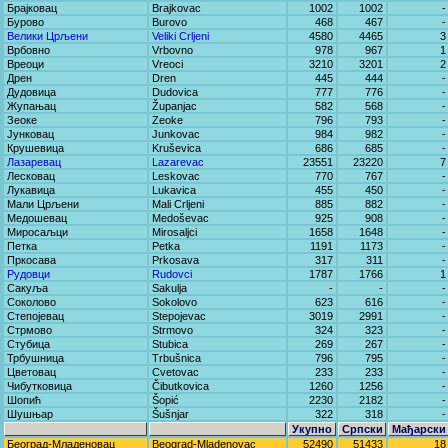
Брајковац
Brajkovac
1002
1002
-
Бурово
Burovo
468
467
-
Велики Црљени
Veliki Crljeni
4580
4465
3
Врбовно
Vrbovno
978
967
1
Вреоци
Vreoci
3210
3201
2
Дрен
Dren
445
444
-
Дудовица
Dudovica
777
776
-
Жупањац
Županjac
582
568
-
Зеоке
Zeoke
796
793
-
Јунковац
Junkovac
984
982
-
Крушевица
Kruševica
686
685
-
Лазаревац
Lazarevac
23551
23220
7
Лесковац
Leskovac
770
767
-
Лукавица
Lukavica
455
450
-
Мали Црљени
Mali Crljeni
885
882
-
Медошевац
Medoševac
925
908
-
Миросаљци
Mirosaljci
1658
1648
-
Петка
Petka
1191
1173
-
Пркосава
Prkosava
317
311
-
Рудовци
Rudovci
1787
1766
1
Сакуља
Sakulja
-
-
-
Соколово
Sokolovo
623
616
-
Степојевац
Stepojevac
3019
2991
-
Стрмово
Strmovo
324
323
-
Стубица
Stubica
269
267
-
Трбушница
Trbušnica
796
795
-
Цветовац
Cvetovac
233
233
-
Чибутковица
Čibutkovica
1260
1256
-
Шопић
Šopić
2230
2182
-
Шушњар
Šušnjar
322
318
-
Укупно
Српски
Мађарски
Београд-Младеновац
Beograd-Mladenovac
52490
51433
18