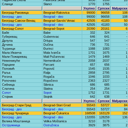
Падинска Скела
Padinska Skela
9836
9186
20
Сланци
Slanci
1770
1755
-
Укупно
Српски
Мађарски
Београд-Раковица
Beograd-Rakovica
99000
96658
108
Београд - део
Beograd - deo
99000
96658
108
Београд-Савски Венац
Beograd-Savski Venac
42505
41183
50
Београд - део
Beograd - deo
42505
41183
50
Београд-Сопот
Beograd-Sopot
20390
20161
6
Бабе
Babe
332
324
-
Губеревац
Guberevac
646
641
-
Дрлупа
Drlupa
547
547
-
Дучина
Dučina
736
731
-
Ђуринци
Đurinci
1088
1083
-
Мала Иванча
Mala Ivanča
1701
1675
1
Мали Пожаревац
Mali Požarevac
1479
1469
1
Неменикуће
Nemenikuće
2058
2037
-
Парцани
Parcani
657
656
-
Поповић
Popović
1545
1535
1
Раља
Ralja
2858
2795
1
Рогача
Rogača
1046
1033
1
Ропочево
Ropočevo
2363
2327
-
Сибница
Sibnica
686
685
-
Слатина
Slatina
254
254
-
Сопот
Sopot
1752
1731
1
Стојник
Stojnik
642
638
-
Укупно
Српски
Мађарски
Београд-Стари Град
Beograd-Stari Grad
55543
53727
84
Београд - део
Beograd - deo
55543
53727
84
Београд-Чукарица
Beograd-Čukarica
168508
163129
152
Београд - део
Beograd - deo
132055
128259
136
Велика Моштаница
Velika Moštanica
3210
3178
-
Остружница
Ostružnica
3929
3875
2