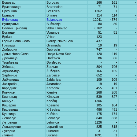
Боровац
Borovac
166
161
-
Братоселце
Bratoselce
71
71
-
Брезница
Breznica
1362
1
-
Брњаре
Brnjare
114
114
-
Бујановац
Bujanovac
12011
4374
-
Буштрање
Buštranje
80
80
-
Велики Трновац
Veliki Trnovac
6762
-
-
Воганце
Vogance
51
51
-
Врбан
Vrban
123
-
-
Горње Ново Село
Gornje Novo Selo
437
-
-
Грамада
Gramada
19
19
-
Добросин
Dobrosin
747
-
-
Доње Ново Село
Donje Novo Selo
120
119
-
Дрежница
Drežnica
86
86
-
Ђорђевац
Đorđevac
-
-
-
Жбевац
Žbevac
804
796
-
Жужељица
Žuželjica
166
165
-
Зарбинце
Zarbince
652
-
-
Јабланица
Jablanica
109
109
-
Јастребац
Jastrebac
19
19
-
Карадник
Karadnik
455
451
-
Кленике
Klenike
268
268
-
Клиновац
Klinovac
539
527
-
Кончуљ
Končulj
1306
-
-
Кошарно
Košarno
105
104
-
Кршевица
Krševica
486
481
-
Куштица
Kuštica
175
174
-
Левосоје
Levosoje
840
838
-
Летовица
Letovica
1126
-
-
Лопардинце
Lopardince
825
818
-
Лукарце
Lukarce
31
31
-
Лучане
Lučane
1091
1
-