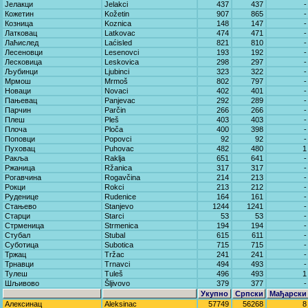
Јелакци
Jelakci
437
437
-
Кожетин
Kožetin
907
865
-
Козница
Koznica
148
147
-
Латковац
Latkovac
474
471
-
Лаћислед
Laćisled
821
810
-
Лесеновци
Lesenovci
193
192
-
Лесковица
Leskovica
298
297
-
Љубинци
Ljubinci
323
322
-
Мрмош
Mrmoš
802
797
-
Новаци
Novaci
402
401
-
Пањевац
Panjevac
292
289
-
Парчин
Parčin
266
266
-
Плеш
Pleš
403
403
-
Плоча
Ploča
400
398
-
Поповци
Popovci
92
92
-
Пуховац
Puhovac
482
480
1
Ракља
Raklja
651
641
-
Ржаница
Ržanica
317
317
-
Рогавчина
Rogavčina
214
213
-
Рокци
Rokci
213
212
-
Руденице
Rudenice
164
161
-
Стањево
Stanjevo
1244
1241
-
Старци
Starci
53
53
-
Стрменица
Strmenica
194
194
-
Стубал
Stubal
615
611
-
Суботица
Subotica
715
715
-
Тржац
Tržac
241
241
-
Трнавци
Trnavci
494
493
-
Тулеш
Tuleš
496
493
1
Шљивово
Šljivovo
379
377
-
Укупно
Српски
Мађарски
Алексинац
Aleksinac
57749
56268
8