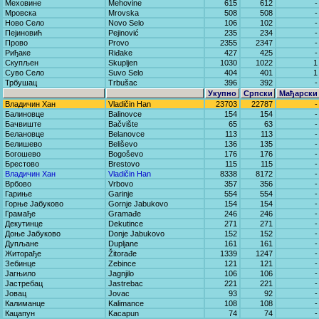
Меховине
Mehovine
615
612
-
Мровска
Mrovska
508
508
-
Ново Село
Novo Selo
106
102
-
Пејиновић
Pejinović
235
234
-
Прово
Provo
2355
2347
-
Риђаке
Riđake
427
425
-
Скупљен
Skupljen
1030
1022
1
Суво Село
Suvo Selo
404
401
1
Трбушац
Trbušac
396
392
-
Укупно
Српски
Мађарски
Владичин Хан
Vladičin Han
23703
22787
-
Балиновце
Balinovce
154
154
-
Бачвиште
Bačvište
65
63
-
Белановце
Belanovce
113
113
-
Белишево
Beliševo
136
135
-
Богошево
Bogoševo
176
176
-
Брестово
Brestovo
115
115
-
Владичин Хан
Vladičin Han
8338
8172
-
Врбово
Vrbovo
357
356
-
Гариње
Garinje
554
554
-
Горње Јабуково
Gornje Jabukovo
154
154
-
Грамађе
Gramađe
246
246
-
Декутинце
Dekutince
271
271
-
Доње Јабуково
Donje Jabukovo
152
152
-
Дупљане
Dupljane
161
161
-
Житорађе
Žitorađe
1339
1247
-
Зебинце
Zebince
121
121
-
Јагњило
Jagnjilo
106
106
-
Јастребац
Jastrebac
221
221
-
Јовац
Jovac
93
92
-
Калиманце
Kalimance
108
108
-
Кацапун
Kacapun
74
74
-