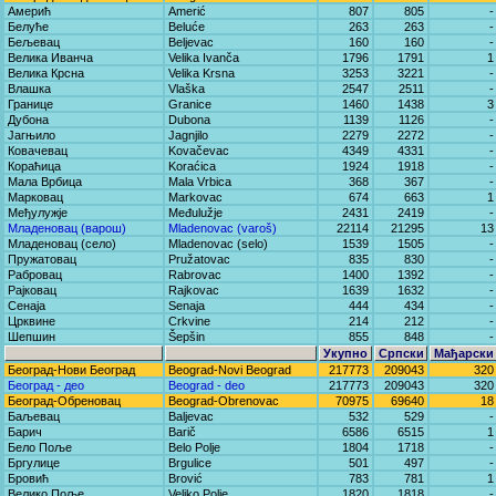
Амерић
Amerić
807
805
-
Белуће
Beluće
263
263
-
Бељевац
Beljevac
160
160
-
Велика Иванча
Velika Ivanča
1796
1791
1
Велика Крсна
Velika Krsna
3253
3221
-
Влашка
Vlaška
2547
2511
-
Границе
Granice
1460
1438
3
Дубона
Dubona
1139
1126
-
Јагњило
Jagnjilo
2279
2272
-
Ковачевац
Kovačevac
4349
4331
-
Кораћица
Koraćica
1924
1918
-
Мала Врбица
Mala Vrbica
368
367
-
Марковац
Markovac
674
663
1
Међулужје
Međulužje
2431
2419
-
Младеновац (варош)
Mladenovac (varoš)
22114
21295
13
Младеновац (село)
Mladenovac (selo)
1539
1505
-
Пружатовац
Pružatovac
835
830
-
Рабровац
Rabrovac
1400
1392
-
Рајковац
Rajkovac
1639
1632
-
Сенаја
Senaja
444
434
-
Црквине
Crkvine
214
212
-
Шепшин
Šepšin
855
848
-
Укупно
Српски
Мађарски
Београд-Нови Београд
Beograd-Novi Beograd
217773
209043
320
Београд - део
Beograd - deo
217773
209043
320
Београд-Обреновац
Beograd-Obrenovac
70975
69640
18
Баљевац
Baljevac
532
529
-
Барич
Barič
6586
6515
1
Бело Поље
Belo Polje
1804
1718
-
Бргулице
Brgulice
501
497
-
Бровић
Brović
783
781
1
Велико Поље
Veliko Polje
1820
1818
-