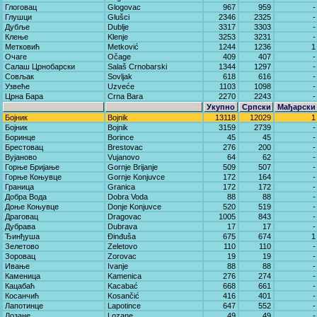
Глоговац
Glogovac
967
959
-
Глушци
Glušci
2346
2325
-
Дубље
Dublje
3317
3303
-
Клење
Klenje
3253
3231
-
Метковић
Metković
1244
1236
1
Очаге
Očage
409
407
-
Салаш Црнобарски
Salaš Crnobarski
1344
1297
-
Совљак
Sovljak
618
616
-
Узвеће
Uzveće
1103
1098
-
Црна Бара
Crna Bara
2270
2243
-
Укупно
Српски
Мађарски
Бојник
Bojnik
13118
12029
1
Бојник
Bojnik
3159
2739
-
Боринце
Borince
45
45
-
Брестовац
Brestovac
276
200
-
Вујаново
Vujanovo
64
62
-
Горње Бријање
Gornje Brijanje
509
507
-
Горње Коњувце
Gornje Konjuvce
172
164
-
Граница
Granica
172
172
-
Добра Вода
Dobra Voda
88
88
-
Доње Коњувце
Donje Konjuvce
520
519
-
Драговац
Dragovac
1005
843
-
Дубрава
Dubrava
17
17
-
Ђинђуша
Đinđuša
675
674
1
Зелетово
Zeletovo
110
110
-
Зоровац
Zorovac
19
19
-
Ивање
Ivanje
88
88
-
Каменица
Kamenica
276
274
-
Кацабаћ
Kacabać
668
661
-
Косанчић
Kosančić
416
401
-
Лапотинце
Lapotince
647
552
-
Лозане
Lozane
49
49
-