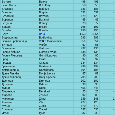
Батоте
Batote
498
496
-
Бело Поље
Belo Polje
50
50
-
Блажево
Blaževo
183
183
-
Богише
Bogiše
331
331
-
Бозољин
Bozoljin
129
129
-
Боранци
Boranci
45
45
-
Ботуња
Botunja
373
372
-
Брђани
Brđani
198
197
-
Брзеће
Brzeće
258
253
-
Брус
Brus
4653
4554
1
Будиловина
Budilovina
293
293
-
Велика Грабовница
Velika Grabovnica
651
651
-
Витоше
Vitoše
57
55
-
Влајковци
Vlajkovci
437
436
-
Горње Левиће
Gornje Leviće
138
138
-
Горњи Липовац
Gornji Lipovac
90
90
-
Град
Grad
97
97
-
Градац
Gradac
134
134
-
Грашевци
Graševci
499
499
-
Домишевина
Domiševina
104
104
-
Доње Левиће
Donje Leviće
87
87
-
Доњи Липовац
Donji Lipovac
209
209
-
Дренова
Drenova
102
102
-
Дртевци
Drtevci
38
38
-
Дупци
Dupci
456
443
-
Ђерекари
Đerekari
23
23
-
Жарево
Žarevo
92
89
-
Жилинци
Žilinci
149
148
1
Жиљци
Žiljci
427
423
-
Жуње
Žunje
370
370
-
Златари
Zlatari
637
636
-
Игрош
Igroš
637
636
-