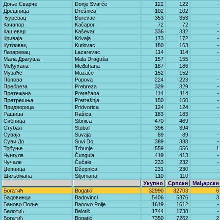
Доње Сварче
Donje Svarče
122
122
-
Дрешница
Drešnica
102
102
-
Ђуревац
Đurevac
353
353
-
Качапор
Kačapor
72
72
-
Кашевар
Kaševar
336
332
-
Криваја
Krivaja
173
172
-
Кутловац
Kutlovac
180
163
-
Лазаревац
Lazarevac
114
114
-
Мала Драгуша
Mala Draguša
157
155
-
Међухана
Međuhana
187
186
-
Музаће
Muzaće
152
152
-
Попова
Popova
224
223
-
Пребреза
Prebreza
329
329
-
Претежана
Pretežana
114
114
-
Претрешња
Pretrešnja
150
150
-
Придворица
Pridvorica
124
124
-
Рашица
Rašica
183
183
-
Сибница
Sibnica
470
469
-
Стубал
Stubal
396
394
-
Суваја
Suvaja
89
89
-
Суви До
Suvi Do
389
388
-
Трбуње
Trbunje
559
556
1
Чунгула
Čungula
419
413
-
Чучале
Čučale
233
232
-
Џепница
Džepnica
231
230
-
Шиљомана
Šiljomana
110
110
-
Укупно
Српски
Мађарски
Богатић
Bogatić
32990
32703
6
Бадовинци
Badovinci
5406
5376
3
Баново Поље
Banovo Polje
1619
1612
-
Белотић
Belotić
1744
1738
-
Богатић
Bogatić
7350
7262
2