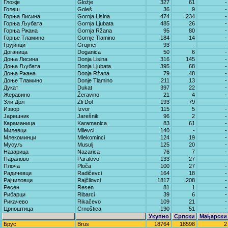
Гложје
Gložje
327
61
-
Голеш
Goleš
36
9
-
Горња Лисина
Gornja Lisina
474
234
-
Горња Љубата
Gornja Ljubata
485
26
-
Горња Ржана
Gornja Ržana
95
80
-
Горње Тламино
Gornje Tlamino
184
14
-
Грујинци
Grujinci
93
-
-
Доганица
Doganica
50
6
-
Доња Лисина
Donja Lisina
316
145
-
Доња Љубата
Donja Ljubata
395
68
-
Доња Ржана
Donja Ržana
79
48
-
Доње Тламино
Donje Tlamino
211
13
-
Дукат
Dukat
397
22
-
Жеравино
Žeravino
21
4
-
Зли Дол
Zli Dol
193
79
-
Извор
Izvor
115
5
-
Јарешник
Jarešnik
96
2
-
Караманица
Karamanica
83
61
-
Милевци
Milevci
140
-
-
Млекоминци
Mlekominci
124
19
-
Мусуљ
Musulj
125
20
-
Назарица
Nazarica
76
7
-
Паралово
Paralovo
133
27
-
Плоча
Ploča
100
27
-
Радичевци
Radičevci
164
18
-
Рајчиловци
Rajčilovci
1817
208
-
Ресен
Resen
81
1
-
Рибарци
Ribarci
39
6
-
Рикачево
Rikačevo
109
21
-
Црноштица
Crnoštica
190
51
-
Укупно
Српски
Мађарски
Брус
Brus
18764
18598
2