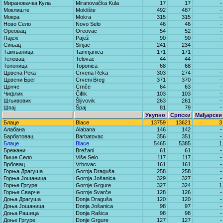
Мирановачка Кула
Miranovačka Kula
17
17
-
Моклиште
Moklište
492
487
-
Мокра
Mokra
315
315
-
Ново Село
Novo Selo
46
46
-
Ореовац
Oreovac
54
52
-
Пајеж
Pajež
90
90
-
Сињац
Sinjac
241
234
-
Тамњаница
Tamnjanica
171
171
-
Теловац
Telovac
44
44
-
Топоница
Toponica
68
68
-
Црвена Река
Crvena Reka
303
274
-
Црвени Брег
Crveni Breg
371
370
-
Црнче
Crnče
64
63
-
Чифлик
Čiflik
103
103
-
Шљивовик
Šljivovik
263
261
-
Шпај
Špaj
81
79
-
Укупно
Српски
Мађарски
Блаце
Blace
13759
13621
3
Алабана
Alabana
146
142
-
Барбатовац
Barbatovac
356
351
-
Блаце
Blace
5465
5385
1
Брежани
Brežani
61
61
-
Више Село
Više Selo
117
117
-
Врбовац
Vrbovac
161
161
-
Горња Драгуша
Gornja Draguša
258
258
-
Горња Јошаница
Gornja Jošanica
329
327
-
Горње Гргуре
Gornje Grgure
327
324
1
Горње Сварче
Gornje Svarče
128
126
-
Доња Драгуша
Donja Draguša
120
120
-
Доња Јошаница
Donja Jošanica
98
97
-
Доња Рашица
Donja Rašica
98
98
-
Доње Гргуре
Donje Grgure
127
127
-