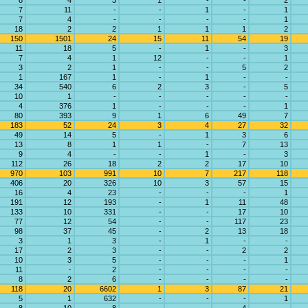
8
4
3
1
-
-
2
7
11
-
-
1
-
1
7
4
-
-
-
-
1
18
2
2
1
1
1
2
150
1501
24
15
11
54
19
11
18
5
-
1
-
3
7
4
1
12
-
-
1
3
2
1
-
-
5
2
1
167
1
-
1
-
-
34
540
6
2
3
-
5
10
1
-
-
-
-
-
4
376
1
-
-
-
1
80
393
9
1
6
49
7
183
52
24
3
4
27
32
49
14
5
-
1
3
6
13
8
1
1
-
7
13
9
4
-
-
1
-
3
112
26
18
2
2
17
10
970
103
991
10
7
217
118
406
20
326
10
3
57
15
16
4
23
-
-
-
1
191
12
193
-
1
11
48
133
10
331
-
-
17
10
77
12
54
-
-
117
23
98
37
45
-
2
13
18
3
1
3
-
1
-
-
17
2
3
-
-
2
2
10
3
5
-
-
-
1
11
-
2
-
-
-
-
8
2
6
-
-
-
-
118
20
6602
1
3
87
21
5
1
632
-
-
-
1