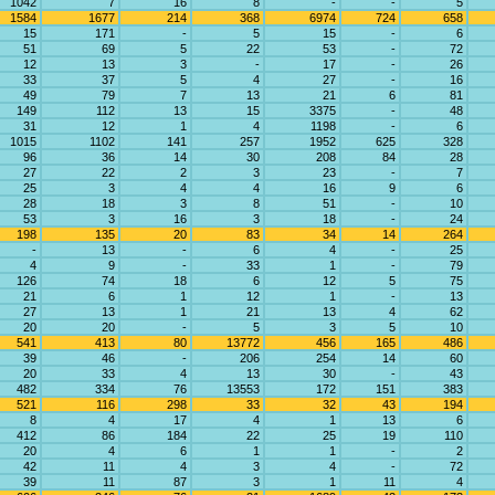
1042
7
16
8
-
-
5
1584
1677
214
368
6974
724
658
15
171
-
5
15
-
6
51
69
5
22
53
-
72
12
13
3
-
17
-
26
33
37
5
4
27
-
16
49
79
7
13
21
6
81
149
112
13
15
3375
-
48
31
12
1
4
1198
-
6
1015
1102
141
257
1952
625
328
96
36
14
30
208
84
28
27
22
2
3
23
-
7
25
3
4
4
16
9
6
28
18
3
8
51
-
10
53
3
16
3
18
-
24
198
135
20
83
34
14
264
-
13
-
6
4
-
25
4
9
-
33
1
-
79
126
74
18
6
12
5
75
21
6
1
12
1
-
13
27
13
1
21
13
4
62
20
20
-
5
3
5
10
541
413
80
13772
456
165
486
39
46
-
206
254
14
60
20
33
4
13
30
-
43
482
334
76
13553
172
151
383
521
116
298
33
32
43
194
8
4
17
4
1
13
6
412
86
184
22
25
19
110
20
4
6
1
1
-
2
42
11
4
3
4
-
72
39
11
87
3
1
11
4