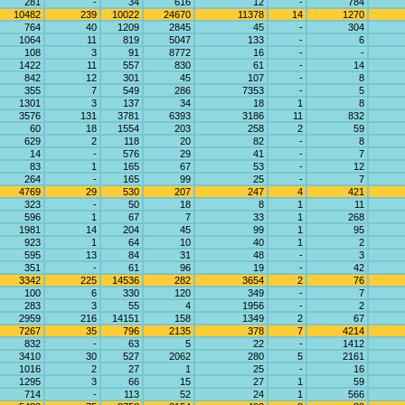
281
-
34
616
12
-
784
10482
239
10022
24670
11378
14
1270
764
40
1209
2845
45
-
304
1064
11
819
5047
133
-
6
108
3
91
8772
16
-
-
1422
11
557
830
61
-
14
842
12
301
45
107
-
8
355
7
549
286
7353
-
5
1301
3
137
34
18
1
8
3576
131
3781
6393
3186
11
832
60
18
1554
203
258
2
59
629
2
118
20
82
-
8
14
-
576
29
41
-
7
83
1
165
67
53
-
12
264
-
165
99
25
-
7
4769
29
530
207
247
4
421
323
-
50
18
8
1
11
596
1
67
7
33
1
268
1981
14
204
45
99
1
95
923
1
64
10
40
1
2
595
13
84
31
48
-
3
351
-
61
96
19
-
42
3342
225
14536
282
3654
2
76
100
6
330
120
349
-
7
283
3
55
4
1956
-
2
2959
216
14151
158
1349
2
67
7267
35
796
2135
378
7
4214
832
-
63
5
22
-
1412
3410
30
527
2062
280
5
2161
1016
2
27
1
25
-
16
1295
3
66
15
27
1
59
714
-
113
52
24
1
566