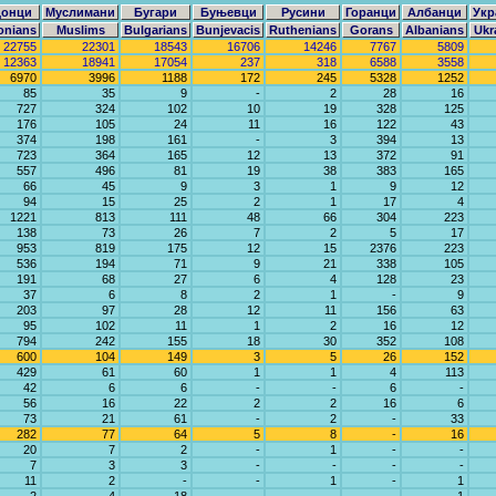
донци
Муслимани
Бугари
Буњевци
Русини
Горанци
Aлбанци
Укр
onians
Muslims
Bulgarians
Bunjevacis
Ruthenians
Gorans
Albanians
Ukr
22755
22301
18543
16706
14246
7767
5809
12363
18941
17054
237
318
6588
3558
6970
3996
1188
172
245
5328
1252
85
35
9
-
2
28
16
727
324
102
10
19
328
125
176
105
24
11
16
122
43
374
198
161
-
3
394
13
723
364
165
12
13
372
91
557
496
81
19
38
383
165
66
45
9
3
1
9
12
94
15
25
2
1
17
4
1221
813
111
48
66
304
223
138
73
26
7
2
5
17
953
819
175
12
15
2376
223
536
194
71
9
21
338
105
191
68
27
6
4
128
23
37
6
8
2
1
-
9
203
97
28
12
11
156
63
95
102
11
1
2
16
12
794
242
155
18
30
352
108
600
104
149
3
5
26
152
429
61
60
1
1
4
113
42
6
6
-
-
6
-
56
16
22
2
2
16
6
73
21
61
-
2
-
33
282
77
64
5
8
-
16
20
7
2
-
1
-
-
7
3
3
-
-
-
-
11
2
-
-
1
-
1