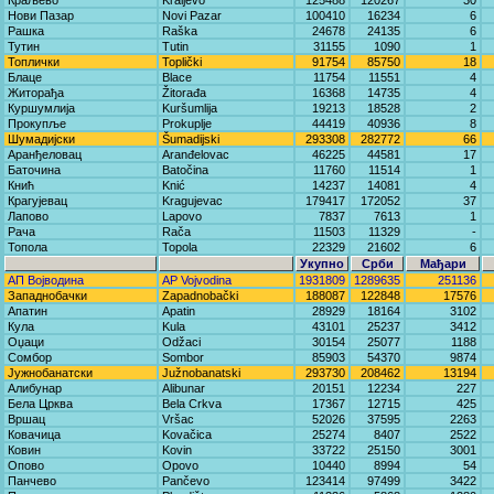
Краљево
Kraljevo
125488
120267
30
Нови Пазар
Novi Pazar
100410
16234
6
Рашка
Raška
24678
24135
6
Тутин
Tutin
31155
1090
1
Топлички
Toplički
91754
85750
18
Блаце
Blace
11754
11551
4
Житорађа
Žitorađa
16368
14735
4
Куршумлија
Kuršumlija
19213
18528
2
Прокупље
Prokuplje
44419
40936
8
Шумадијски
Šumadijski
293308
282772
66
Аранђеловац
Aranđelovac
46225
44581
17
Баточина
Batočina
11760
11514
1
Кнић
Knić
14237
14081
4
Крагујевац
Kragujevac
179417
172052
37
Лапово
Lapovo
7837
7613
1
Рача
Rača
11503
11329
-
Топола
Topola
22329
21602
6
Укупно
Срби
Мађари
АП Војводина
AP Vojvodina
1931809
1289635
251136
Западнобачки
Zapadnobački
188087
122848
17576
Апатин
Apatin
28929
18164
3102
Кула
Kula
43101
25237
3412
Оџаци
Odžaci
30154
25077
1188
Сомбор
Sombor
85903
54370
9874
Јужнобанатски
Južnobanatski
293730
208462
13194
Алибунар
Alibunar
20151
12234
227
Бела Црква
Bela Crkva
17367
12715
425
Вршац
Vršac
52026
37595
2263
Ковачица
Kovačica
25274
8407
2522
Ковин
Kovin
33722
25150
3001
Опово
Opovo
10440
8994
54
Панчево
Pančevo
123414
97499
3422