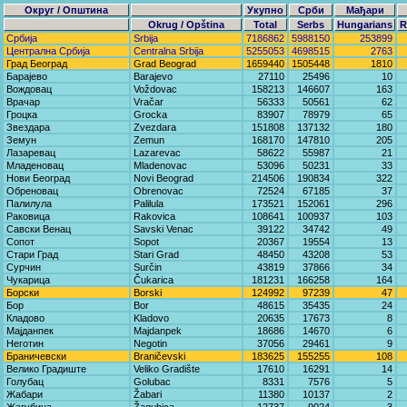
Округ / Општина
Укупно
Срби
Мађари
Okrug / Opština
Total
Serbs
Hungarians
R
Србија
Srbija
7186862
5988150
253899
Централна Србија
Centralna Srbija
5255053
4698515
2763
Град Београд
Grad Beograd
1659440
1505448
1810
Барајево
Barajevo
27110
25496
10
Вождовац
Voždovac
158213
146607
163
Врачар
Vračar
56333
50561
62
Гроцка
Grocka
83907
78979
65
Звездара
Zvezdara
151808
137132
180
Земун
Zemun
168170
147810
205
Лазаревац
Lazarevac
58622
55987
21
Младеновац
Mladenovac
53096
50231
33
Нови Београд
Novi Beograd
214506
190834
322
Обреновац
Obrenovac
72524
67185
37
Палилула
Palilula
173521
152061
296
Раковица
Rakovica
108641
100937
103
Савски Венац
Savski Venac
39122
34742
49
Сопот
Sopot
20367
19554
13
Стари Град
Stari Grad
48450
43208
53
Сурчин
Surčin
43819
37866
34
Чукарица
Čukarica
181231
166258
164
Борски
Borski
124992
97239
47
Бор
Bor
48615
35435
24
Кладово
Kladovo
20635
17673
8
Мајданпек
Majdanpek
18686
14670
6
Неготин
Negotin
37056
29461
9
Браничевски
Braničevski
183625
155255
108
Велико Градиште
Veliko Gradište
17610
16291
14
Голубац
Golubac
8331
7576
5
Жабари
Žabari
11380
10137
2