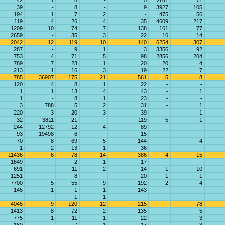
42
1
8
-
5
2811
71
39
-
8
-
9
3927
105
194
1
7
2
-
475
56
119
4
26
4
35
4609
217
1209
10
74
7
138
161
77
2659
-
35
3
22
16
14
2042
12
119
10
140
6254
307
287
-
9
1
3
3356
92
753
4
71
5
98
2856
204
789
7
23
1
20
20
4
213
1
16
3
19
22
7
785
36907
175
21
561
5
8
120
4
8
1
22
-
-
1
1
13
4
43
-
1
1
-
8
1
23
-
-
3
788
5
2
31
-
1
220
3
20
3
39
-
1
32
3811
21
-
119
5
1
244
12792
12
4
89
-
-
93
19498
6
-
15
-
-
70
8
69
5
144
-
4
1
2
13
1
36
-
-
11436
6
78
14
386
4
15
1649
-
2
1
17
-
-
691
-
11
2
14
1
10
1251
-
8
-
20
1
1
7700
5
55
9
192
2
4
145
1
1
1
143
-
-
-
-
1
1
-
-
-
4045
9
120
12
215
-
78
1413
8
72
2
135
-
5
775
1
11
1
22
-
3