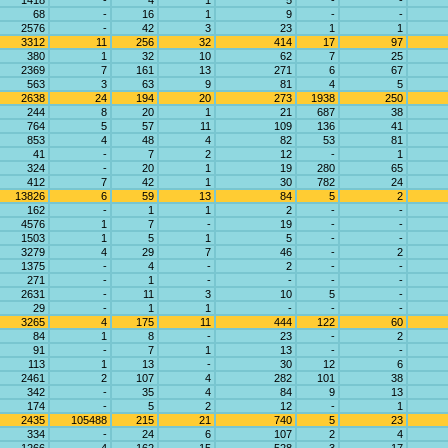
1418
-
4
1
5
-
-
68
-
16
1
9
-
-
2576
-
42
3
23
1
1
3312
11
256
32
414
17
97
380
1
32
10
62
7
25
2369
7
161
13
271
6
67
563
3
63
9
81
4
5
2638
24
194
20
273
1938
250
244
8
20
1
21
687
38
764
5
57
11
109
136
41
853
4
48
4
82
53
81
41
-
7
2
12
-
1
324
-
20
1
19
280
65
412
7
42
1
30
782
24
13826
6
59
13
84
5
2
162
-
1
1
2
-
-
4576
1
7
-
19
-
-
1503
1
5
1
5
-
-
3279
4
29
7
46
-
2
1375
-
4
-
2
-
-
271
-
1
-
-
-
-
2631
-
11
3
10
5
-
29
-
1
1
-
-
-
3265
4
175
11
444
122
60
84
1
8
-
23
-
2
91
-
7
1
13
-
-
113
1
13
-
30
12
6
2461
2
107
4
282
101
38
342
-
35
4
84
9
13
174
-
5
2
12
-
1
2435
105488
215
21
740
5
23
334
-
24
6
107
2
4