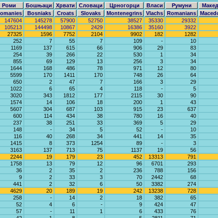
Роми
Бошњаци
Хрвати
Словаци
Црногорци
Власи
Румуни
Маке
omanies
Bosniaks
Croats
Slovaks
Montenegrins
Vlachs
Romanians
Maced
147604
145278
57900
52750
38527
35330
29332
105213
144498
10867
2429
16386
35160
3922
27325
1596
7752
2104
9902
182
1282
252
7
55
7
109
-
10
1169
137
615
66
906
29
83
254
39
266
22
530
1
34
855
69
129
13
256
3
34
1644
168
486
78
971
12
80
5599
170
1411
170
748
26
64
650
2
47
7
166
3
29
1022
6
65
4
118
-
5
3020
343
1812
177
2115
30
90
1574
14
106
18
200
1
43
5607
304
687
103
915
23
637
600
114
434
38
780
16
40
237
38
251
33
369
5
29
148
-
34
5
52
-
10
116
40
268
34
441
14
35
1415
8
373
1254
89
-
3
3163
137
713
75
1137
19
56
2244
19
179
23
452
13313
791
1758
13
79
12
96
6701
293
36
2
35
2
236
788
156
9
2
33
3
70
2442
68
441
2
32
6
50
3382
274
4629
20
189
19
242
13238
728
258
-
14
2
18
382
65
52
4
6
-
9
424
47
57
-
11
1
6
433
76