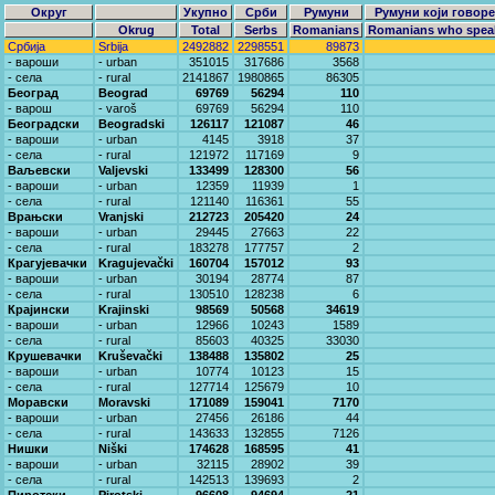
Округ
Укупно
Срби
Румуни
Румуни који говоре
Okrug
Total
Serbs
Romanians
Romanians who speak
Србија
Srbija
2492882
2298551
89873
- вароши
- urban
351015
317686
3568
- села
- rural
2141867
1980865
86305
Београд
Beograd
69769
56294
110
- варош
- varoš
69769
56294
110
Београдски
Beogradski
126117
121087
46
- вароши
- urban
4145
3918
37
- села
- rural
121972
117169
9
Ваљевски
Valjevski
133499
128300
56
- вароши
- urban
12359
11939
1
- села
- rural
121140
116361
55
Врањски
Vranjski
212723
205420
24
- вароши
- urban
29445
27663
22
- села
- rural
183278
177757
2
Крагујевачки
Kragujevački
160704
157012
93
- вароши
- urban
30194
28774
87
- села
- rural
130510
128238
6
Крајински
Krajinski
98569
50568
34619
- вароши
- urban
12966
10243
1589
- села
- rural
85603
40325
33030
Крушевачки
Kruševački
138488
135802
25
- вароши
- urban
10774
10123
15
- села
- rural
127714
125679
10
Моравски
Moravski
171089
159041
7170
- вароши
- urban
27456
26186
44
- села
- rural
143633
132855
7126
Нишки
Niški
174628
168595
41
- вароши
- urban
32115
28902
39
- села
- rural
142513
139693
2