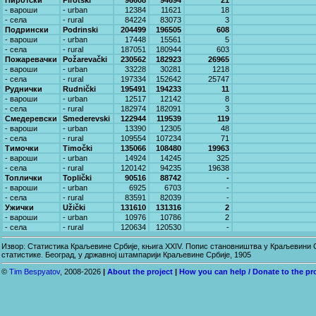
Пиротски
Pirotski
96608
94694
21
- вароши
- urban
12384
11621
18
- села
- rural
84224
83073
3
Подрински
Podrinski
204499
196505
608
- вароши
- urban
17448
15561
5
- села
- rural
187051
180944
603
Пожаревачки
Požarevački
230562
182923
26965
- вароши
- urban
33228
30281
1218
- села
- rural
197334
152642
25747
Руднички
Rudnički
195491
194233
11
- вароши
- urban
12517
12142
8
- села
- rural
182974
182091
3
Смедеревски
Smederevski
122944
119539
119
- вароши
- urban
13390
12305
48
- села
- rural
109554
107234
71
Тимочки
Timočki
135066
108480
19963
- вароши
- urban
14924
14245
325
- села
- rural
120142
94235
19638
Топлички
Toplički
90516
88742
-
- вароши
- urban
6925
6703
-
- села
- rural
83591
82039
-
Ужички
Užički
131610
131316
2
- вароши
- urban
10976
10786
2
- села
- rural
120634
120530
-
Извор: Статистика Краљевине Србије, књига XXIV. Попис становништва у Краљевини Ср
статистике. Београд, у државној штампарији Краљевине Србије, 1905
©
Tim Bespyatov
, 2008-2026
|
About the project
|
How you can help / Donate to the pr