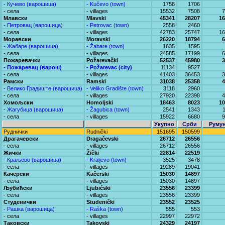
- Кучево (варошица)
- Kučevo (town)
1758
1706
- села
- villages
15532
7508
7
Млавски
Mlavski
45341
28207
16
- Петровац (варошица)
- Petrovac (town)
2558
2460
- села
- villages
42783
25747
16
Моравски
Moravski
26220
18794
6
- Жабаре (варошица)
- Žabare (town)
1635
1595
- села
- villages
24585
17199
6
Пожаревачки
Požarevački
52537
45980
3
- Пожаревац (варош)
- Požarevac (city)
11134
9527
- села
- villages
41403
36453
3
Рамски
Ramski
31038
25358
4
- Велико Градиште (варошица)
- Veliko Gradište (town)
3118
2960
- села
- villages
27920
22398
4
Хомољски
Homoljski
18463
8023
10
- Жагубица (варошица)
- Žagubica (town)
2541
1343
- села
- villages
15922
6680
9
Укупно
Срби
Руму
Руднички
Rudnički
151695
150599
Драгачевски
Dragačevski
26712
26556
- села
- villages
26712
26556
Жички
Žički
22814
22519
- Краљево (варошица)
- Kraljevo (town)
3525
3478
- села
- villages
19289
19041
Качерски
Kačerski
15030
14897
- села
- villages
15030
14897
Љубићски
Ljubićski
23556
23399
- села
- villages
23556
23399
Студенички
Studenički
23552
23525
- Рашка (варошица)
- Raška (town)
555
553
- села
- villages
22997
22972
Таковски
Takovski
24329
24197