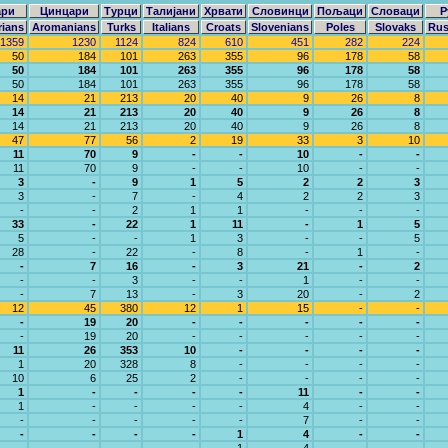
ари
Цинцари
Турци
Талијани
Хрвати
Словинци
Пољаци
Словаци
Р
rians
Aromanians
Turks
Italians
Croats
Slovenians
Poles
Slovaks
Rus
1359
1230
1124
824
610
451
282
224
50
184
101
263
355
96
178
58
50
184
101
263
355
96
178
58
50
184
101
263
355
96
178
58
14
21
213
20
40
9
26
8
14
21
213
20
40
9
26
8
14
21
213
20
40
9
26
8
47
77
56
2
19
33
3
10
11
70
9
-
-
10
-
-
11
70
9
-
-
10
-
-
3
-
9
1
5
2
2
3
3
-
7
-
4
2
2
3
-
-
2
1
1
-
-
-
33
-
22
1
11
-
1
5
5
-
-
1
3
-
-
5
28
-
22
-
8
-
1
-
-
7
16
-
3
21
-
2
-
-
3
-
-
1
-
-
-
7
13
-
3
20
-
2
12
45
380
12
1
15
-
-
-
19
20
-
-
-
-
-
-
19
20
-
-
-
-
-
11
26
353
10
-
-
-
-
1
20
328
8
-
-
-
-
10
6
25
2
-
-
-
-
1
-
-
-
-
11
-
-
1
-
-
-
-
4
-
-
-
-
-
-
-
7
-
-
-
-
-
-
1
4
-
-