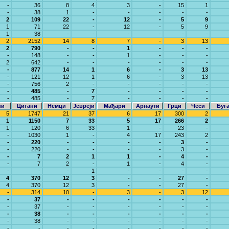
-
36
8
4
3
-
15
1
-
38
1
-
-
-
-
-
2
109
22
-
12
-
5
9
1
71
22
-
12
-
5
9
1
38
-
-
-
-
-
-
2
2152
14
8
7
-
3
13
2
790
-
-
1
-
-
-
-
148
-
-
1
-
-
-
2
642
-
-
-
-
-
-
-
877
14
1
6
-
3
13
-
121
12
1
6
-
3
13
-
756
2
-
-
-
-
-
-
485
-
7
-
-
-
-
-
485
-
7
-
-
-
-
ни
Цигани
Немци
Јевреји
Мађари
Арнаути
Грци
Чеси
Буг
5
1747
21
37
6
17
300
2
1
1150
7
33
5
17
266
2
1
120
6
33
1
-
23
-
-
1030
1
-
4
17
243
2
-
220
-
-
-
-
3
-
-
220
-
-
-
-
3
-
-
7
2
1
1
-
4
-
-
7
2
-
1
-
4
-
-
-
-
1
-
-
-
-
4
370
12
3
-
-
27
-
4
370
12
3
-
-
27
-
-
314
10
-
3
-
3
12
-
37
-
-
-
-
-
-
-
37
-
-
-
-
-
-
-
38
-
-
-
-
-
-
-
38
-
-
-
-
-
-
-
-
-
-
-
-
-
-