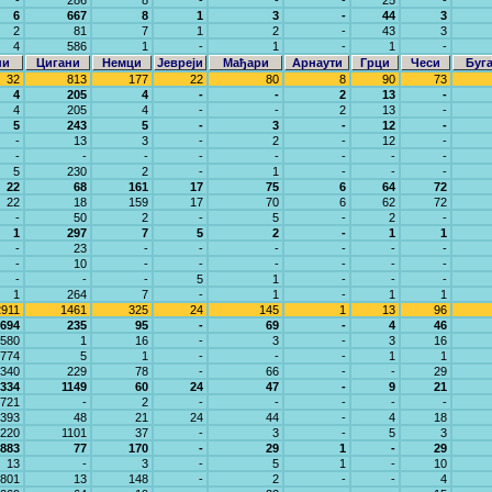
-
286
8
-
-
-
25
-
6
667
8
1
3
-
44
3
2
81
7
1
2
-
43
3
4
586
1
-
1
-
1
-
ни
Цигани
Немци
Јевреји
Мађари
Арнаути
Грци
Чеси
Буг
32
813
177
22
80
8
90
73
4
205
4
-
-
2
13
-
4
205
4
-
-
2
13
-
5
243
5
-
3
-
12
-
-
13
3
-
2
-
12
-
-
-
-
-
-
-
-
-
5
230
2
-
1
-
-
-
22
68
161
17
75
6
64
72
22
18
159
17
70
6
62
72
-
50
2
-
5
-
2
-
1
297
7
5
2
-
1
1
-
23
-
-
-
-
-
-
-
10
-
-
-
-
-
-
-
-
-
5
1
-
-
-
1
264
7
-
1
-
1
1
2911
1461
325
24
145
1
13
96
1694
235
95
-
69
-
4
46
580
1
16
-
3
-
3
16
774
5
1
-
-
-
1
1
340
229
78
-
66
-
-
29
334
1149
60
24
47
-
9
21
721
-
2
-
-
-
-
-
393
48
21
24
44
-
4
18
220
1101
37
-
3
-
5
3
883
77
170
-
29
1
-
29
13
-
3
-
5
1
-
10
801
13
148
-
2
-
-
4