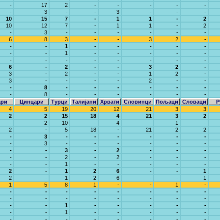
-
17
2
-
-
-
-
-
-
3
-
-
3
-
-
-
10
15
7
-
1
1
-
2
10
12
7
-
1
1
-
2
-
3
-
-
-
-
-
-
6
8
3
-
-
3
2
-
-
-
1
-
-
-
-
-
-
-
1
-
-
-
-
-
-
-
-
-
-
-
-
-
6
-
2
-
-
3
2
-
3
-
2
-
-
1
2
-
3
-
-
-
-
2
-
-
-
8
-
-
-
-
-
-
-
8
-
-
-
-
-
-
ари
Цинцари
Турци
Талијани
Хрвати
Словинци
Пољаци
Словаци
Р
4
5
19
20
12
21
3
3
2
2
15
18
4
21
3
2
-
2
10
-
4
-
1
-
2
-
5
18
-
21
2
2
-
3
-
-
-
-
-
-
-
3
-
-
-
-
-
-
-
-
3
-
2
-
-
-
-
-
2
-
2
-
-
-
-
-
1
-
-
-
-
-
2
-
1
2
6
-
-
1
2
-
1
2
6
-
-
1
1
5
8
1
-
-
1
-
-
-
-
-
-
-
-
-
-
-
-
-
-
-
-
-
-
-
1
-
-
-
-
-
-
-
1
-
-
-
-
-
-
-
-
-
-
-
-
-