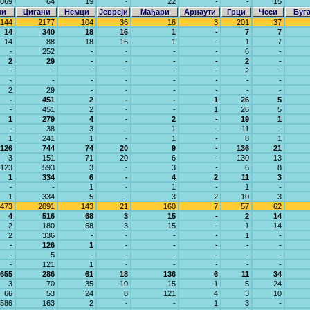
069
64
19
-
22
-
-
15
ни
Цигани
Немци
Јевреји
Мађари
Арнаути
Грци
Чеси
Буг
144
2177
104
36
16
3
201
37
14
340
18
16
1
-
7
7
14
88
18
16
1
-
1
7
-
252
-
-
-
-
6
-
2
29
-
-
-
-
2
-
-
-
-
-
-
-
2
-
-
-
-
-
-
-
-
-
2
29
-
-
-
-
-
-
-
451
2
-
-
1
26
5
-
451
2
-
-
1
26
5
1
279
4
-
2
-
19
1
-
38
3
-
1
-
11
-
1
241
1
-
1
-
8
1
126
744
74
20
9
-
136
21
3
151
71
20
6
-
130
13
123
593
3
-
3
-
6
8
1
334
6
-
4
2
11
3
-
-
1
-
1
-
1
-
1
334
5
-
3
2
10
3
473
2091
143
21
160
7
57
62
4
516
68
3
15
-
2
14
2
180
68
3
15
-
1
14
2
336
-
-
-
-
1
-
-
126
1
-
-
-
-
-
-
5
-
-
-
-
-
-
-
121
1
-
-
-
-
-
655
286
61
18
136
6
11
34
3
70
35
10
15
1
5
24
66
53
24
8
121
4
3
10
586
163
2
-
-
1
3
-