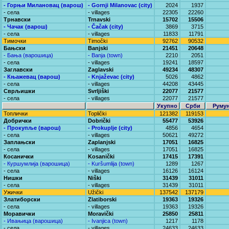
- Горњи Милановац (варош)
- Gornji Milanovac (city)
2024
1937
- села
- villages
22305
22260
Трнавски
Trnavski
15702
15506
- Чачак (варош)
- Čačak (city)
3869
3715
- села
- villages
11833
11791
Тимочки
Timočki
92762
90532
Бањски
Banjski
21451
20648
- Бања (варошица)
- Banja (town)
2210
2051
- села
- villages
19241
18597
Заглавски
Zaglavski
49234
48307
- Књажевац (варош)
- Knjaževac (city)
5026
4862
- села
- villages
44208
43445
Сврљишки
Svrljiški
22077
21577
- села
- villages
22077
21577
Укупно
Срби
Руму
Топлички
Toplički
121382
119153
Добрички
Dobrički
55477
53926
- Прокупље (варош)
- Prokuplje (city)
4856
4654
- села
- villages
50621
49272
Заплањски
Zaplanjski
17051
16825
- села
- villages
17051
16825
Косанички
Kosanički
17415
17391
- Куршумлија (варошица)
- Kuršumlija (town)
1289
1267
- села
- villages
16126
16124
Нишки
Niški
31439
31011
- села
- villages
31439
31011
Ужички
Užički
137542
137179
Златиборски
Zlatiborski
19363
19326
- села
- villages
19363
19326
Моравички
Moravički
25850
25811
- Ивањица (варошица)
- Ivanjica (town)
1217
1178
- села
- villages
24633
24633