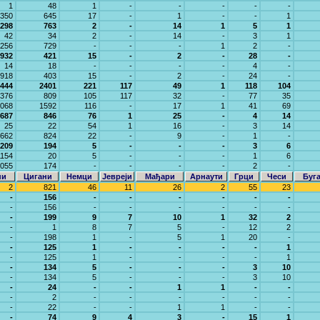
1
48
1
-
-
-
-
-
350
645
17
-
1
-
-
1
298
763
2
-
14
1
5
1
42
34
2
-
14
-
3
1
256
729
-
-
-
1
2
-
932
421
15
-
2
-
28
-
14
18
-
-
-
-
4
-
918
403
15
-
2
-
24
-
444
2401
221
117
49
1
118
104
376
809
105
117
32
-
77
35
068
1592
116
-
17
1
41
69
687
846
76
1
25
-
4
14
25
22
54
1
16
-
3
14
662
824
22
-
9
-
1
-
209
194
5
-
-
-
3
6
1154
20
5
-
-
-
1
6
055
174
-
-
-
-
2
-
ни
Цигани
Немци
Јевреји
Мађари
Арнаути
Грци
Чеси
Буг
2
821
46
11
26
2
55
23
-
156
-
-
-
-
-
-
-
156
-
-
-
-
-
-
-
199
9
7
10
1
32
2
-
1
8
7
5
-
12
2
-
198
1
-
5
1
20
-
-
125
1
-
-
-
-
1
-
125
1
-
-
-
-
1
-
134
5
-
-
-
3
10
-
134
5
-
-
-
3
10
-
24
-
-
1
1
-
-
-
2
-
-
-
-
-
-
-
22
-
-
1
1
-
-
-
74
9
4
3
-
15
1