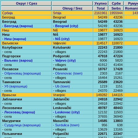
Округ / Срез
Укупно
Срби
Руму
Okrug / Srez
Total
Serbs
Romani
Србија
Srbija
2161961
1955944
143
Београд
Beograd
54249
43236
Београд
Beograd
54249
43236
- Београд (варош)
- Beograd (city)
54249
43236
Ниш
Niš
19877
16923
Ниш
Niš
19877
16923
- Ниш (варош)
- Niš (city)
19877
16923
Ваљевски
Valjevski
114517
110072
Колубарски
Kolubarski
22243
21800
- села
- villages
22243
21800
Подгорски
Podgorski
47918
47224
- Ваљево (варош)
- Valjevo (city)
6006
5820
- села
- villages
41912
41404
Посавски
Posavski
18767
17428
- Обреновац (варошица)
- Obrenovac (town)
2303
2167
- села
- villages
16464
15261
Тамнавски
Tamnavski
25589
23620
- Уб (варошица)
- Ub (town)
1219
1151
- села
- villages
24370
22469
Врањски
Vranjski
149282
144115
Јабланички
Jablanički
24918
22942
- села
- villages
24918
22942
Лесковачки
Leskovački
49787
48443
- Лесковац (варош)
- Leskovac (city)
12132
11503
- села
- villages
37655
36940
Масурички
Masurički
14585
13803
- Сурдулица (варошица)
- Surdulica (town)
956
638
- села
- villages
13629
13165
Пољанички
Poljanički
22671
22347