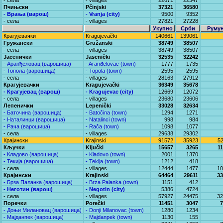
- села
- villages
22671
22347
Пчињски
Pčinjski
37321
36580
- Врања (варош)
- Vranja (city)
9500
9352
- села
- villages
27821
27228
Укупно
Срби
Руму
Крагујевачки
Kragujevački
140661
139061
Гружански
Gružanski
38749
38507
- села
- villages
38749
38507
Јасенички
Jasenički
32535
32242
- Аранђеловац (варошица)
- Aranđelovac (town)
1777
1735
- Топола (варошица)
- Topola (town)
2595
2595
- села
- villages
28163
27912
Крагујевачки
Kragujevački
36349
35678
- Крагујевац (варош)
- Kragujevac (city)
12669
12072
- села
- villages
23680
23606
Лепенички
Lepenički
33028
32634
- Баточина (варошица)
- Batočina (town)
1294
1271
- Наталинци (варошица)
- Natalinci (town)
998
984
- Рача (варошица)
- Rača (town)
1098
1077
- села
- villages
29638
29302
Крајински
Krajinski
91572
35923
5
Кључки
Ključki
15657
3265
1
- Кладово (варошица)
- Kladovo (town)
2001
1370
- Текија (варошица)
- Tekija (town)
1212
418
- села
- villages
12444
1477
10
Крајински
Krajinski
64464
29611
33
- Брза Паланка (варошица)
- Brza Palanka (town)
1151
412
- Неготин (варош)
- Negotin (city)
5386
4724
- села
- villages
57927
24475
32
Поречки
Porečki
11451
3047
7
- Доњи Милановац (варошица)
- Donji Milanovac (town)
1280
1234
- Мајданпек (варошица)
- Majdanpek (town)
1130
155