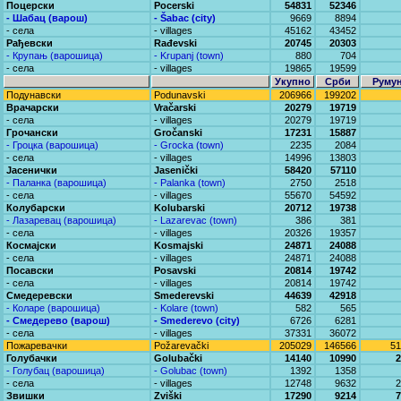
Поцерски
Pocerski
54831
52346
- Шабац (варош)
- Šabac (city)
9669
8894
- села
- villages
45162
43452
Рађевски
Rađevski
20745
20303
- Крупањ (варошица)
- Krupanj (town)
880
704
- села
- villages
19865
19599
Укупно
Срби
Руму
Подунавски
Podunavski
206966
199202
Врачарски
Vračarski
20279
19719
- села
- villages
20279
19719
Грочански
Gročanski
17231
15887
- Гроцка (варошица)
- Grocka (town)
2235
2084
- села
- villages
14996
13803
Јасенички
Jasenički
58420
57110
- Паланка (варошица)
- Palanka (town)
2750
2518
- села
- villages
55670
54592
Колубарски
Kolubarski
20712
19738
- Лазаревац (варошица)
- Lazarevac (town)
386
381
- села
- villages
20326
19357
Космајски
Kosmajski
24871
24088
- села
- villages
24871
24088
Посавски
Posavski
20814
19742
- села
- villages
20814
19742
Смедеревски
Smederevski
44639
42918
- Коларе (варошица)
- Kolare (town)
582
565
- Смедерево (варош)
- Smederevo (city)
6726
6281
- села
- villages
37331
36072
Пожаревачки
Požarevački
205029
146566
51
Голубачки
Golubački
14140
10990
2
- Голубац (варошица)
- Golubac (town)
1392
1358
- села
- villages
12748
9632
2
Звишки
Zviški
17290
9214
7