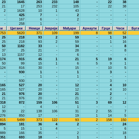
23
1645
263
233
148
-
22
38
21
17
253
232
105
-
22
38
2
1628
10
1
43
-
-
-
-
425
7
-
2
-
-
-
-
167
6
-
2
-
-
-
-
258
1
-
-
-
-
-
ни
Цигани
Немци
Јевреји
Мађари
Арнаути
Грци
Чеси
Буг
753
5620
371
109
199
8
98
52
25
218
93
2
59
-
1
16
25
218
93
2
59
-
1
16
50
1182
33
-
34
-
-
8
37
25
21
-
28
-
-
8
13
1157
12
-
6
-
-
-
174
915
45
1
21
5
19
6
50
99
15
1
6
5
9
1
124
816
30
-
15
-
10
5
-
930
1
-
1
-
3
-
-
-
1
-
1
-
-
-
-
930
-
-
-
-
3
-
165
527
20
-
12
-
4
10
165
527
20
-
12
-
4
10
21
976
20
-
21
-
2
-
21
976
20
-
21
-
2
-
318
872
159
106
51
3
69
12
12
-
4
-
1
-
-
-
30
22
138
106
31
2
55
7
276
850
17
-
19
1
14
5
815
5499
373
122
93
2
158
150
894
181
36
4
2
-
-
24
5
15
1
4
-
-
-
6
889
166
35
-
2
-
-
18
351
693
18
-
1
-
-
1