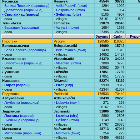
Ресавски
Resavski
45544
38772
5
- Велики Поповић (варошица)
- Veliki Popović (town)
1294
1092
- Деспотовац (варошица)
- Despotovac (town)
964
964
- Свилајинац (варош)
- Svilajinac (city)
5105
4907
- села
- villages
38181
31809
5
Темнићски
Temnićski
29079
28643
- Варварин (варошица)
- Varvarin (town)
1684
1656
- села
- villages
27395
26987
Укупно
Срби
Руму
Пиротски
Pirotski
120585
118823
Белопаланачки
Belopalanački
16090
15742
- Бела Паланка (варошица)
- Bela Palanka (town)
1438
1315
- села
- villages
14652
14427
Власотиначки
Vlasotinački
34370
34223
- Власотинци (варошица)
- Vlasotinci (town)
3808
3776
- села
- villages
30562
30447
Лужнички
Lužnički
17851
17739
- села
- villages
17851
17739
Нишавски
Nišavski
52274
51119
- Пирот (варош)
- Pirot (city)
9930
9312
- села
- villages
42344
41807
Подрински
Podrinski
176533
170440
Азбуковачки
Azbukovački
20438
20220
- Љубовија (варошица)
- Ljubovija (town)
271
258
- села
- villages
20167
19962
Јадрански
Jadranski
31806
30524
- Лозница (варош)
- Loznica (city)
2890
2506
- Љешница (варошица)
- Lješnica (town)
1149
1143
- села
- villages
27767
26875
Мачвански
Mačvanski
48713
47047
- Митровица (варошица)
- Mitrovica (town)
254
229
- села
- villages
48459
46818