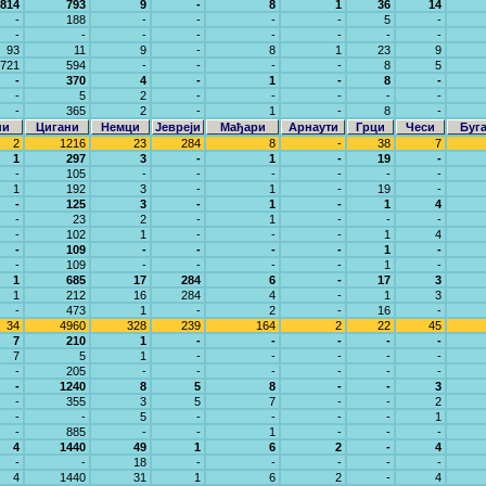
814
793
9
-
8
1
36
14
-
188
-
-
-
-
5
-
-
-
-
-
-
-
-
-
93
11
9
-
8
1
23
9
721
594
-
-
-
-
8
5
-
370
4
-
1
-
8
-
-
5
2
-
-
-
-
-
-
365
2
-
1
-
8
-
ни
Цигани
Немци
Јевреји
Мађари
Арнаути
Грци
Чеси
Буг
2
1216
23
284
8
-
38
7
1
297
3
-
1
-
19
-
-
105
-
-
-
-
-
-
1
192
3
-
1
-
19
-
-
125
3
-
1
-
1
4
-
23
2
-
1
-
-
-
-
102
1
-
-
-
1
4
-
109
-
-
-
-
1
-
-
109
-
-
-
-
1
-
1
685
17
284
6
-
17
3
1
212
16
284
4
-
1
3
-
473
1
-
2
-
16
-
34
4960
328
239
164
2
22
45
7
210
1
-
-
-
-
-
7
5
1
-
-
-
-
-
-
205
-
-
-
-
-
-
-
1240
8
5
8
-
-
3
-
355
3
5
7
-
-
2
-
-
5
-
-
-
-
1
-
885
-
-
1
-
-
-
4
1440
49
1
6
2
-
4
-
-
18
-
-
-
-
-
4
1440
31
1
6
2
-
4