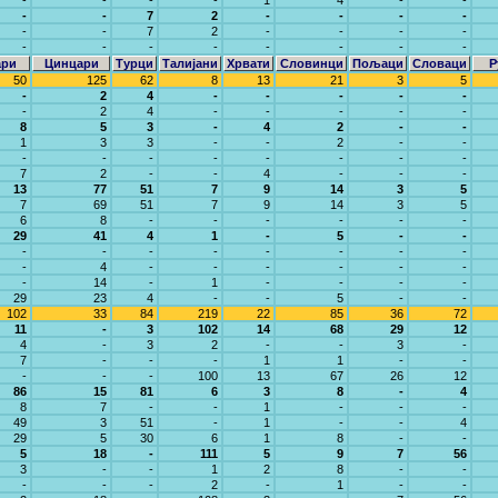
-
-
-
-
1
4
-
-
-
-
7
2
-
-
-
-
-
-
7
2
-
-
-
-
-
-
-
-
-
-
-
-
ари
Цинцари
Турци
Талијани
Хрвати
Словинци
Пољаци
Словаци
Р
50
125
62
8
13
21
3
5
-
2
4
-
-
-
-
-
-
2
4
-
-
-
-
-
8
5
3
-
4
2
-
-
1
3
3
-
-
2
-
-
-
-
-
-
-
-
-
-
7
2
-
-
4
-
-
-
13
77
51
7
9
14
3
5
7
69
51
7
9
14
3
5
6
8
-
-
-
-
-
-
29
41
4
1
-
5
-
-
-
-
-
-
-
-
-
-
-
4
-
-
-
-
-
-
-
14
-
1
-
-
-
-
29
23
4
-
-
5
-
-
102
33
84
219
22
85
36
72
11
-
3
102
14
68
29
12
4
-
3
2
-
-
3
-
7
-
-
-
1
1
-
-
-
-
-
100
13
67
26
12
86
15
81
6
3
8
-
4
8
7
-
-
1
-
-
-
49
3
51
-
1
-
-
4
29
5
30
6
1
8
-
-
5
18
-
111
5
9
7
56
3
-
-
1
2
8
-
-
-
-
-
2
-
1
-
-