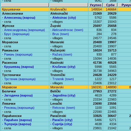
- села
- villages
9041
1658
7
Укупно
Срби
Руму
Крушевачки
Kruševački
149554
146664
Алексиначки
Aleksinački
21069
20629
- Алексинац (варош)
- Aleksinac (city)
5762
5586
- села
- villages
15307
15043
Жупски
Župski
25697
25658
- Александровац (варошица)
- Aleksandrovac (town)
836
834
- Брус (варошица)
- Brus (town)
284
278
- села
- villages
24577
24546
Моравски
Moravski
20400
19907
- села
- villages
20400
19907
Ражањски
Ražanjski
16024
15713
- Ражањ (варошица)
- Ražanj (town)
930
877
- села
- villages
15094
14836
Расински
Rasinski
41736
40528
- Крушевац (варош)
- Kruševac (city)
5998
5565
- села
- villages
35738
34963
Трстенички
Trstenički
24628
24229
- Трстеник (варошица)
- Trstenik (town)
1222
1217
- села
- villages
23406
23012
Моравски
Moravski
160191
148890
8
Белички
Belički
27953
27272
- Јагодина (варош)
- Jagodina (city)
4619
4289
- села
- villages
23334
22983
Левачки
Levački
23690
23556
- Рековац (варошица)
- Rekovac (town)
1100
1091
- села
- villages
22590
22465
Параћински
Paraćinski
33925
30647
2
- Параћин (варош)
- Paraćin (city)
5486
5271
- Ћуприја (варош)
- Ćuprija (city)
4638
4334
- села
- villages
23801
21042
2