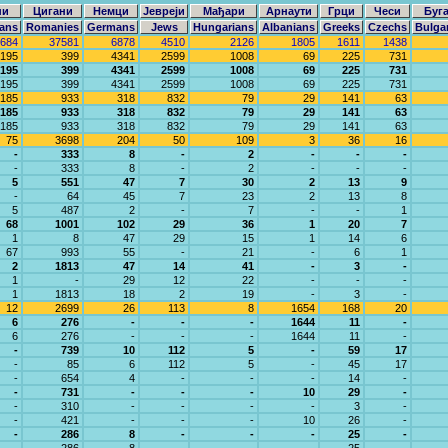
ни
Цигани
Немци
Јевреји
Мађари
Арнаути
Грци
Чеси
Буг
ans
Romanies
Germans
Jews
Hungarians
Albanians
Greeks
Czechs
Bulga
684
37581
6878
4510
2126
1805
1611
1438
195
399
4341
2599
1008
69
225
731
195
399
4341
2599
1008
69
225
731
195
399
4341
2599
1008
69
225
731
185
933
318
832
79
29
141
63
185
933
318
832
79
29
141
63
185
933
318
832
79
29
141
63
75
3698
204
50
109
3
36
16
-
333
8
-
2
-
-
-
-
333
8
-
2
-
-
-
5
551
47
7
30
2
13
9
-
64
45
7
23
2
13
8
5
487
2
-
7
-
-
1
68
1001
102
29
36
1
20
7
1
8
47
29
15
1
14
6
67
993
55
-
21
-
6
1
2
1813
47
14
41
-
3
-
1
-
29
12
22
-
-
-
1
1813
18
2
19
-
3
-
12
2699
26
113
8
1654
168
20
6
276
-
-
-
1644
11
-
6
276
-
-
-
1644
11
-
-
739
10
112
5
-
59
17
-
85
6
112
5
-
45
17
-
654
4
-
-
-
14
-
-
731
-
-
-
10
29
-
-
310
-
-
-
-
3
-
-
421
-
-
-
10
26
-
-
286
8
-
-
-
25
-