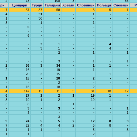
2
18
-
108
3
-
7
56
ари
Цинцари
Турци
Талијани
Хрвати
Словинци
Пољаци
Словаци
Р
7
57
37
58
-
5
5
1
4
-
31
-
-
1
-
-
1
-
30
-
-
-
-
-
3
-
1
-
-
1
-
-
-
6
-
-
-
-
-
-
-
-
-
-
-
-
-
-
-
6
-
-
-
-
-
-
-
-
-
-
-
-
-
-
-
-
3
1
-
-
4
-
-
-
3
1
-
-
4
-
-
-
-
3
-
1
-
1
-
-
-
-
-
-
-
-
-
-
-
3
-
1
-
1
2
36
3
34
-
1
1
-
2
16
-
19
-
1
-
-
-
20
3
15
-
-
1
-
1
15
-
20
-
2
-
-
-
-
-
2
-
-
-
-
1
15
-
18
-
2
-
-
51
147
15
11
3
31
10
12
6
27
1
2
1
19
1
-
3
19
1
2
-
19
1
-
3
8
-
-
1
-
-
-
-
3
-
3
-
-
-
1
-
3
-
-
-
-
-
1
-
-
-
3
-
-
-
-
9
24
5
5
2
12
8
3
7
22
4
4
2
5
8
-
1
1
1
1
-
5
-
3
1
1
-
-
-
2
-
-