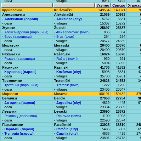
- села
- villages
9041
8792
10
Укупно
Српско
Угарск
Крушевачки
Kruševački
149554
149071
7
Алексиначки
Aleksinački
21069
20953
- Алексинац (варош)
- Aleksinac (city)
5762
5681
- села
- villages
15307
15272
Жупски
Župski
25697
25687
- Александровац (варошица)
- Aleksandrovac (town)
836
834
- Брус (варошица)
- Brus (town)
284
284
- села
- villages
24577
24569
Моравски
Moravski
20400
20370
- села
- villages
20400
20370
Ражањски
Ražanjski
16024
15976
- Ражањ (варошица)
- Ražanj (town)
930
921
- села
- villages
15094
15055
Расински
Rasinski
41736
41532
4
- Крушевац (варош)
- Kruševac (city)
5998
5831
4
- села
- villages
35738
35701
Трстенички
Trstenički
24628
24553
1
- Трстеник (варошица)
- Trstenik (town)
1222
1206
- села
- villages
23406
23347
Моравски
Moravski
160191
159432
37
Белички
Belički
27953
27754
9
- Јагодина (варош)
- Jagodina (city)
4619
4445
9
- села
- villages
23334
23309
Левачки
Levački
23690
23672
- Рековац (варошица)
- Rekovac (town)
1100
1098
- села
- villages
22590
22574
Параћински
Paraćinski
33925
33510
24
- Параћин (варош)
- Paraćin (city)
5486
5307
6
- Ћуприја (варош)
- Ćuprija (city)
4638
4425
17
- села
- villages
23801
23778