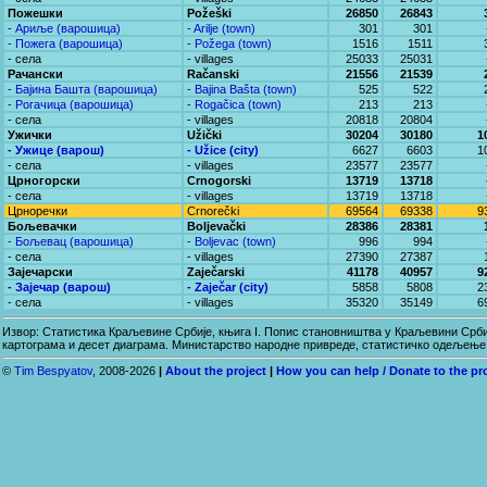
Пожешки
Požeški
26850
26843
- Ариље (варошица)
- Arilje (town)
301
301
- Пожега (варошица)
- Požega (town)
1516
1511
- села
- villages
25033
25031
Рачански
Račanski
21556
21539
- Бајина Башта (варошица)
- Bajina Bašta (town)
525
522
- Рогачица (варошица)
- Rogačica (town)
213
213
- села
- villages
20818
20804
Ужички
Užički
30204
30180
1
- Ужице (варош)
- Užice (city)
6627
6603
1
- села
- villages
23577
23577
Црногорски
Crnogorski
13719
13718
- села
- villages
13719
13718
Црноречки
Crnorečki
69564
69338
9
Бољевачки
Boljevački
28386
28381
- Бољевац (варошица)
- Boljevac (town)
996
994
- села
- villages
27390
27387
Зајечарски
Zaječarski
41178
40957
9
- Зајечар (варош)
- Zaječar (city)
5858
5808
2
- села
- villages
35320
35149
6
Извор: Статистика Краљевине Србије, књига I. Попис становништва у Краљевини Србиј
картограма и десет диаграма. Министарство народне привреде, статистичко одељење.
©
Tim Bespyatov
, 2008-2026
|
About the project
|
How you can help / Donate to the pr