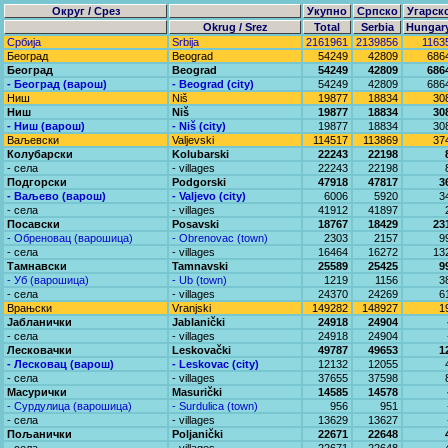
Округ / Срез
Укупно
Српско
Угарск
Okrug / Srez
Total
Serbia
Hungar
Србија
Srbija
2161961
2139856
1163
Београд
Beograd
54249
42809
686
Београд
Beograd
54249
42809
686
- Београд (варош)
- Beograd (city)
54249
42809
686
Ниш
Niš
19877
18834
30
Ниш
Niš
19877
18834
30
- Ниш (варош)
- Niš (city)
19877
18834
30
Ваљевски
Valjevski
114517
113869
37
Колубарски
Kolubarski
22243
22198
- села
- villages
22243
22198
Подгорски
Podgorski
47918
47817
3
- Ваљево (варош)
- Valjevo (city)
6006
5920
3
- села
- villages
41912
41897
Посавски
Posavski
18767
18429
23
- Обреновац (варошица)
- Obrenovac (town)
2303
2157
9
- села
- villages
16464
16272
13
Тамнавски
Tamnavski
25589
25425
9
- Уб (варошица)
- Ub (town)
1219
1156
3
- села
- villages
24370
24269
6
Врањски
Vranjski
149282
148927
1
Јабланички
Jablanički
24918
24904
- села
- villages
24918
24904
Лесковачки
Leskovački
49787
49653
1
- Лесковац (варош)
- Leskovac (city)
12132
12055
- села
- villages
37655
37598
Масурички
Masurički
14585
14578
- Сурдулица (варошица)
- Surdulica (town)
956
951
- села
- villages
13629
13627
Пољанички
Poljanički
22671
22648