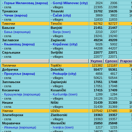
- Горњи Милановац (варош)
- Gornji Milanovac (city)
2024
2006
- села
- villages
22305
22288
Трнавски
Trnavski
15702
15635
1
- Чачак (варош)
- Čačak (city)
3869
3802
1
- села
- villages
11833
11833
Тимочки
Timočki
92762
92727
Бањски
Banjski
21451
21447
- Бања (варошица)
- Banja (town)
2210
2207
- села
- villages
19241
19240
Заглавски
Zaglavski
49234
49209
- Књажевац (варош)
- Knjaževac (city)
5026
5002
- села
- villages
44208
44207
Сврљишки
Svrljiški
22077
22071
- села
- villages
22077
22071
Укупно
Српско
Угарск
Топлички
Toplički
121382
121187
3
Добрички
Dobrički
55477
55361
- Прокупље (варош)
- Prokuplje (city)
4856
4817
- села
- villages
50621
50544
Заплањски
Zaplanjski
17051
17048
- села
- villages
17051
17048
Косанички
Kosanički
17415
17409
- Куршумлија (варошица)
- Kuršumlija (town)
1289
1284
- села
- villages
16126
16125
Нишки
Niški
31439
31369
1
- села
- villages
31439
31369
1
Ужички
Užički
137542
137485
1
Златиборски
Zlatiborski
19363
19357
- села
- villages
19363
19357
Моравички
Moravički
25850
25848
- Ивањица (варошица)
- Ivanjica (town)
1217
1215
- села
- villages
24633
24633