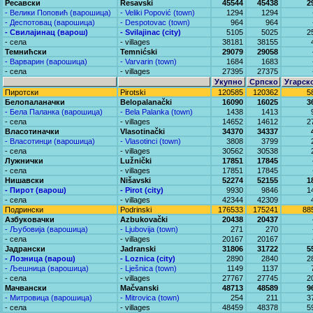
Ресавски
Resavski
45544
45438
2
- Велики Поповић (варошица)
- Veliki Popović (town)
1294
1294
- Деспотовац (варошица)
- Despotovac (town)
964
964
- Свилајинац (варош)
- Svilajinac (city)
5105
5025
2
- села
- villages
38181
38155
Темнићски
Temnićski
29079
29058
- Варварин (варошица)
- Varvarin (town)
1684
1683
- села
- villages
27395
27375
Укупно
Српско
Угарск
Пиротски
Pirotski
120585
120362
5
Белопаланачки
Belopalanački
16090
16025
3
- Бела Паланка (варошица)
- Bela Palanka (town)
1438
1413
- села
- villages
14652
14612
2
Власотиначки
Vlasotinački
34370
34337
- Власотинци (варошица)
- Vlasotinci (town)
3808
3799
- села
- villages
30562
30538
Лужнички
Lužnički
17851
17845
- села
- villages
17851
17845
Нишавски
Nišavski
52274
52155
1
- Пирот (варош)
- Pirot (city)
9930
9846
1
- села
- villages
42344
42309
Подрински
Podrinski
176533
175241
88
Азбуковачки
Azbukovački
20438
20437
- Љубовија (варошица)
- Ljubovija (town)
271
270
- села
- villages
20167
20167
Јадрански
Jadranski
31806
31722
5
- Лозница (варош)
- Loznica (city)
2890
2840
2
- Љешница (варошица)
- Lješnica (town)
1149
1137
- села
- villages
27767
27745
2
Мачвански
Mačvanski
48713
48589
9
- Митровица (варошица)
- Mitrovica (town)
254
211
3
- села
- villages
48459
48378
5