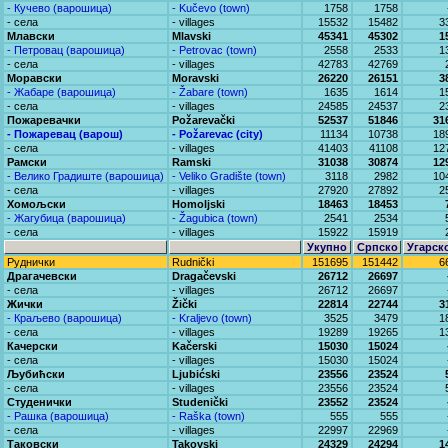
- Кучево (варошица)
- Kučevo (town)
1758
1758
- села
- villages
15532
15482
3
Млавски
Mlavski
45341
45302
1
- Петровац (варошица)
- Petrovac (town)
2558
2533
1
- села
- villages
42783
42769
Моравски
Moravski
26220
26151
3
- Жабаре (варошица)
- Žabare (town)
1635
1614
1
- села
- villages
24585
24537
2
Пожаревачки
Požarevački
52537
51846
31
- Пожаревац (варош)
- Požarevac (city)
11134
10738
18
- села
- villages
41403
41108
12
Рамски
Ramski
31038
30874
12
- Велико Градиште (варошица)
- Veliko Gradište (town)
3118
2982
10
- села
- villages
27920
27892
2
Хомољски
Homoljski
18463
18453
- Жагубица (варошица)
- Žagubica (town)
2541
2534
- села
- villages
15922
15919
Укупно
Српско
Угарск
Руднички
Rudnički
151695
151442
6
Драгачевски
Dragačevski
26712
26697
- села
- villages
26712
26697
Жички
Žički
22814
22744
3
- Краљево (варошица)
- Kraljevo (town)
3525
3479
1
- села
- villages
19289
19265
1
Качерски
Kačerski
15030
15024
- села
- villages
15030
15024
Љубићски
Ljubićski
23556
23524
- села
- villages
23556
23524
Студенички
Studenički
23552
23524
- Рашка (варошица)
- Raška (town)
555
555
- села
- villages
22997
22969
Таковски
Takovski
24329
24294
1