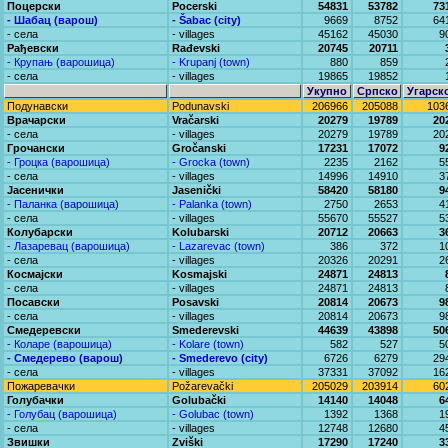
Поцерски
Pocerski
54831
53782
73
- Шабац (варош)
- Šabac (city)
9669
8752
64
- села
- villages
45162
45030
9
Рађевски
Rađevski
20745
20711
- Крупањ (варошица)
- Krupanj (town)
880
859
- села
- villages
19865
19852
Укупно
Српско
Угарск
Подунавски
Podunavski
206966
205088
103
Врачарски
Vračarski
20279
19789
20
- села
- villages
20279
19789
20
Грочански
Gročanski
17231
17072
9
- Гроцка (варошица)
- Grocka (town)
2235
2162
5
- села
- villages
14996
14910
3
Јасенички
Jasenički
58420
58180
9
- Паланка (варошица)
- Palanka (town)
2750
2653
4
- села
- villages
55670
55527
5
Колубарски
Kolubarski
20712
20663
3
- Лазаревац (варошица)
- Lazarevac (town)
386
372
1
- села
- villages
20326
20291
2
Космајски
Kosmajski
24871
24813
- села
- villages
24871
24813
Посавски
Posavski
20814
20673
9
- села
- villages
20814
20673
9
Смедеревски
Smederevski
44639
43898
50
- Коларе (варошица)
- Kolare (town)
582
527
5
- Смедерево (варош)
- Smederevo (city)
6726
6279
29
- села
- villages
37331
37092
16
Пожаревачки
Požarevački
205029
203914
60
Голубачки
Golubački
14140
14048
6
- Голубац (варошица)
- Golubac (town)
1392
1368
1
- села
- villages
12748
12680
4
Звишки
Zviški
17290
17240
3