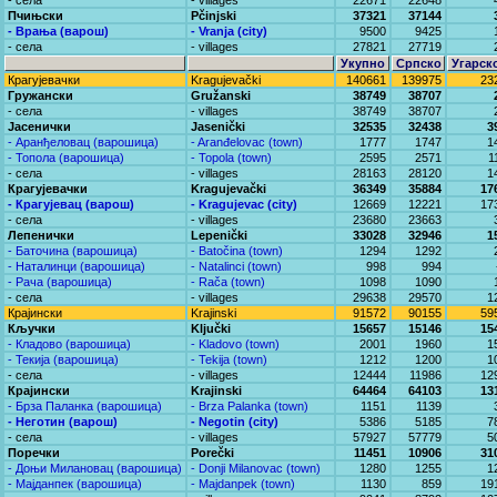
- села
- villages
22671
22648
Пчињски
Pčinjski
37321
37144
- Врања (варош)
- Vranja (city)
9500
9425
- села
- villages
27821
27719
Укупно
Српско
Угарск
Крагујевачки
Kragujevački
140661
139975
23
Гружански
Gružanski
38749
38707
- села
- villages
38749
38707
Јасенички
Jasenički
32535
32438
3
- Аранђеловац (варошица)
- Aranđelovac (town)
1777
1747
1
- Топола (варошица)
- Topola (town)
2595
2571
1
- села
- villages
28163
28120
1
Крагујевачки
Kragujevački
36349
35884
17
- Крагујевац (варош)
- Kragujevac (city)
12669
12221
17
- села
- villages
23680
23663
Лепенички
Lepenički
33028
32946
1
- Баточина (варошица)
- Batočina (town)
1294
1292
- Наталинци (варошица)
- Natalinci (town)
998
994
- Рача (варошица)
- Rača (town)
1098
1090
- села
- villages
29638
29570
1
Крајински
Krajinski
91572
90155
59
Кључки
Ključki
15657
15146
15
- Кладово (варошица)
- Kladovo (town)
2001
1960
1
- Текија (варошица)
- Tekija (town)
1212
1200
1
- села
- villages
12444
11986
12
Крајински
Krajinski
64464
64103
13
- Брза Паланка (варошица)
- Brza Palanka (town)
1151
1139
- Неготин (варош)
- Negotin (city)
5386
5185
7
- села
- villages
57927
57779
5
Поречки
Porečki
11451
10906
31
- Доњи Милановац (варошица)
- Donji Milanovac (town)
1280
1255
1
- Мајданпек (варошица)
- Majdanpek (town)
1130
859
19