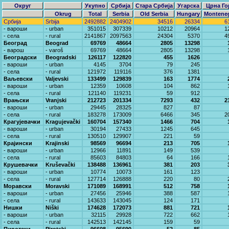
Округ
Укупно
Србија
Стара Србија
Угарска
Црна Го
Okrug
Total
Serbia
Old Serbia
Hungary
Montene
Србија
Srbija
2492882
2404902
34516
26334
6
- вароши
- urban
351015
307339
10212
20964
1
- села
- rural
2141867
2097563
24304
5370
4
Београд
Beograd
69769
48664
2805
13298
- варош
- varoš
69769
48664
2805
13298
Београдски
Beogradski
126117
122820
455
1626
- вароши
- urban
4145
3704
79
245
- села
- rural
121972
119116
376
1381
Ваљевски
Valjevski
133499
129839
163
1774
- вароши
- urban
12359
10608
104
862
- села
- rural
121140
119231
59
912
Врањски
Vranjski
212723
201334
7293
432
2
- вароши
- urban
29445
28325
827
87
- села
- rural
183278
173009
6466
345
2
Крагујевачки
Kragujevački
160704
157340
1466
704
- вароши
- urban
30194
27433
1245
645
- села
- rural
130510
129907
221
59
Крајински
Krajinski
98569
96694
213
705
- вароши
- urban
12966
11891
149
539
- села
- rural
85603
84803
64
166
Крушевачки
Kruševački
138488
136961
381
203
- вароши
- urban
10774
10073
161
123
- села
- rural
127714
126888
220
80
Моравски
Moravski
171089
168991
512
758
- вароши
- urban
27456
25946
388
587
- села
- rural
143633
143045
124
171
Нишки
Niški
174628
172073
881
721
- вароши
- urban
32115
29928
722
662
- села
- rural
142513
142145
159
59