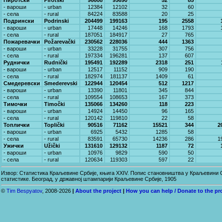
Пиротски
Pirotski
96608
95690
52
85
- вароши
- urban
12384
12102
32
60
- села
- rural
84224
83588
20
25
Подрински
Podrinski
204499
199163
195
2558
- вароши
- urban
17448
14246
168
1793
- села
- rural
187051
184917
27
765
Пожаревачки
Požarevački
230562
228036
444
1363
- вароши
- urban
33228
31755
307
756
- села
- rural
197334
196281
137
607
Руднички
Rudnički
195491
192289
2318
251
- вароши
- urban
12517
11152
909
190
- села
- rural
182974
181137
1409
61
Смедеревски
Smederevski
122944
120454
512
1217
- вароши
- urban
13390
11801
345
844
- села
- rural
109554
108653
167
373
Тимочки
Timočki
135066
134260
118
223
- вароши
- urban
14924
14450
96
165
- села
- rural
120142
119810
22
58
Топлички
Toplički
90516
71162
15521
344
2
- вароши
- urban
6925
5432
1285
58
- села
- rural
83591
65730
14236
286
1
Ужички
Užički
131610
129132
1187
72
- вароши
- urban
10976
9829
590
50
- села
- rural
120634
119303
597
22
Извор: Статистика Краљевине Србије, књига XXIV. Попис становништва у Краљевини Ср
статистике. Београд, у државној штампарији Краљевине Србије, 1905
©
Tim Bespyatov
, 2008-2026
|
About the project
|
How you can help / Donate to the pr