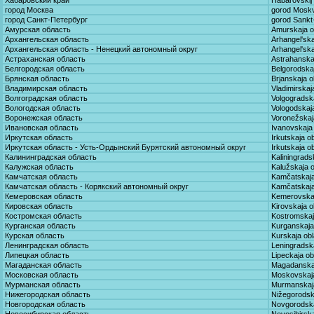
Хабаровский край
Habarovskij 
город Москва
gorod Mosk
город Санкт-Петербург
gorod Sankt
Амурская область
Amurskaja ob
Архангельская область
Arhangel'ska
Архангельская область - Ненецкий автономный округ
Arhangel'ska
Астраханская область
Astrahanskaj
Белгородская область
Belgorodskaj
Брянская область
Brjanskaja o
Владимирская область
Vladimirskaja
Волгоградская область
Volgogradska
Вологодская область
Vologodskaja
Воронежская область
Voronežskaja
Ивановская область
Ivanovskaja 
Иркутская область
Irkutskaja ob
Иркутская область - Усть-Ордынский Бурятский автономный округ
Irkutskaja o
Калининградская область
Kaliningrads
Калужская область
Kalužskaja o
Камчатская область
Kamčatskaja
Камчатская область - Корякский автономный округ
Kamčatskaja 
Кемеровская область
Kemerovskaj
Кировская область
Kirovskaja o
Костромская область
Kostromskaja
Курганская область
Kurganskaja 
Курская область
Kurskaja obl
Ленинградская область
Leningradska
Липецкая область
Lipeckaja ob
Магаданская область
Magadanskaj
Московская область
Moskovskaja
Мурманская область
Murmanskaja
Нижегородская область
Nižegorodska
Новгородская область
Novgorodska