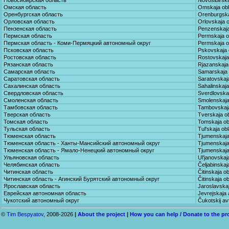
Новосибирская область
Novosibirska
Омская область
Omskaja obl
Оренбургская область
Orenburgska
Орловская область
Orlovskaja o
Пензенская область
Penzenskaja
Пермская область
Permskaja ob
Пермская область - Коми-Пермяцкий автономный округ
Permskaja ob
Псковская область
Pskovskaja o
Ростовская область
Rostovskaja 
Рязанская область
Rjazanskaja 
Самарская область
Samarskaja 
Саратовская область
Saratovskaja
Сахалинская область
Sahalinskaja
Свердловская область
Sverdlovskaj
Смоленская область
Smolenskaja 
Тамбовская область
Tambovskaja
Тверская область
Tverskaja ob
Томская область
Tomskaja obl
Тульская область
Tul'skaja obl
Тюменская область
Tjumenskaja 
Тюменская область - Ханты-Мансийский автономный округ
Tjumenskaja 
Тюменская область - Ямало-Ненецкий автономный округ
Tjumenskaja
Ульяновская область
Ul'janovskaja
Челябинская область
Čeljabinskaja
Читинская область
Čitinskaja ob
Читинская область - Агинский Бурятский автономный округ
Čitinskaja ob
Ярославская область
Jaroslavskaj
Еврейская автономная область
Jevrejskaja 
Чукотский автономный округ
Čukotskij a
©
Tim Bespyatov
, 2008-2026
|
About the project
|
How you can help / Donate to the pr