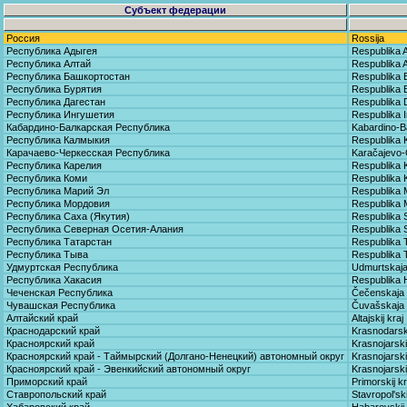
Субъект федерации
Россия
Rossija
Республика Адыгея
Respublika 
Республика Алтай
Respublika A
Республика Башкортостан
Respublika 
Республика Бурятия
Respublika B
Республика Дагестан
Respublika 
Республика Ингушетия
Respublika I
Кабардино-Балкарская Республика
Kabardino-B
Республика Калмыкия
Respublika 
Карачаево-Черкесская Республика
Karačajevo-
Республика Карелия
Respublika K
Республика Коми
Respublika 
Республика Марий Эл
Respublika M
Республика Мордовия
Respublika 
Республика Саха (Якутия)
Respublika S
Республика Северная Осетия-Алания
Respublika S
Республика Татарстан
Respublika 
Республика Тыва
Respublika 
Удмуртская Республика
Udmurtskaja
Республика Хакасия
Respublika 
Чеченская Республика
Čečenskaja 
Чувашская Республика
Čuvašskaja 
Алтайский край
Altajskij kraj
Краснодарский край
Krasnodarski
Красноярский край
Krasnojarskij
Красноярский край - Таймырский (Долгано-Ненецкий) автономный округ
Krasnojarski
Красноярский край - Эвенкийский автономный округ
Krasnojarski
Приморский край
Primorskij kr
Ставропольский край
Stavropol'ski