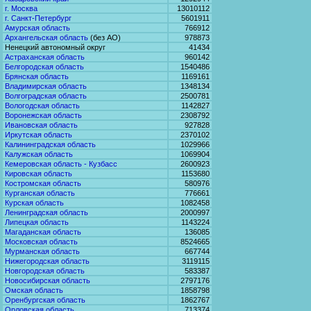
г. Москва
13010112
г. Санкт-Петербург
5601911
Амурская область
766912
Архангельская область
(без АО)
978873
Ненецкий автономный округ
41434
Астраханская область
960142
Белгородская область
1540486
Брянская область
1169161
Владимирская область
1348134
Волгоградская область
2500781
Вологодская область
1142827
Воронежская область
2308792
Ивановская область
927828
Иркутская область
2370102
Калининградская область
1029966
Калужская область
1069904
Кемеровская область - Кузбасс
2600923
Кировская область
1153680
Костромская область
580976
Курганская область
776661
Курская область
1082458
Ленинградская область
2000997
Липецкая область
1143224
Магаданская область
136085
Московская область
8524665
Мурманская область
667744
Нижегородская область
3119115
Новгородская область
583387
Новосибирская область
2797176
Омская область
1858798
Оренбургская область
1862767
Орловская область
713374