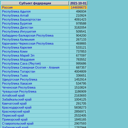
Субъект федерации
2021-10-01
Россия
144699673
Республика Адыгея
496934
Республика Алтай
210924
Республика Башкортостан
4091423
Республика Бурятия
978588
Республика Дагестан
3182054
Республика Ингушетия
509541
Кабардино-Балкарская Республика
904200
Республика Калмыкия
267133
Карачаево-Черкесская Республика
469865
Республика Карелия
533121
Республика Коми
737853
Республика Марий Эл
677097
Республика Мордовия
783552
Республика Саха (Якутия)
995686
Республика Северная Осетия - Алания
687357
Республика Татарстан
4004809
Республика Тыва
336651
Удмуртская Республика
1452914
Республика Хакасия
534795
Чеченская Республика
1510824
Чувашская Республика
1186909
Алтайский край
2163693
Забайкальский край
1004125
Камчатский край
291705
Краснодарский край
5838273
Красноярский край
2856971
Пермский край
2532405
Приморский край
1845165
Ставропольский край
2907593
Хабаровский край
1292944