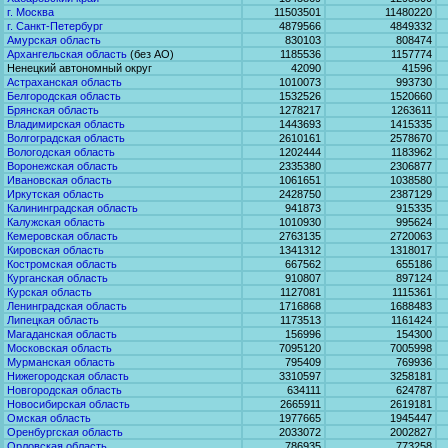
г. Москва
11503501
11480220
г. Санкт-Петербург
4879566
4849332
Амурская область
830103
808474
Архангельская область
(без АО)
1185536
1157774
Ненецкий автономный округ
42090
41596
Астраханская область
1010073
993730
Белгородская область
1532526
1520660
Брянская область
1278217
1263611
Владимирская область
1443693
1415335
Волгоградская область
2610161
2578670
Вологодская область
1202444
1183962
Воронежская область
2335380
2306877
Ивановская область
1061651
1038580
Иркутская область
2428750
2387129
Калининградская область
941873
915335
Калужская область
1010930
995624
Кемеровская область
2763135
2720063
Кировская область
1341312
1318017
Костромская область
667562
655186
Курганская область
910807
897124
Курская область
1127081
1115361
Ленинградская область
1716868
1688483
Липецкая область
1173513
1161424
Магаданская область
156996
154300
Московская область
7095120
7005998
Мурманская область
795409
769936
Нижегородская область
3310597
3258181
Новгородская область
634111
624787
Новосибирская область
2665911
2619181
Омская область
1977665
1945447
Оренбургская область
2033072
2002827
Орловская область
786935
773258