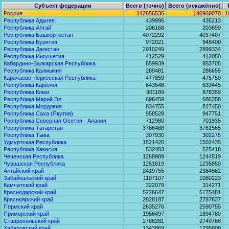
Субъект федерации
Всего (точно)
Всего (искажённо)
Россия
142856536
140960070
1
Республика Адыгея
439996
435213
Республика Алтай
206168
203690
Республика Башкортостан
4072292
4037407
Республика Бурятия
972021
948400
Республика Дагестан
2910249
2899334
Республика Ингушетия
412529
412050
Кабардино-Балкарская Республика
859939
853705
Республика Калмыкия
289481
286655
Карачаево-Черкесская Республика
477859
475750
Республика Карелия
643548
633445
Республика Коми
901189
878359
Республика Марий Эл
696459
686358
Республика Мордовия
834755
817450
Республика Саха (Якутия)
958528
947751
Республика Северная Осетия - Алания
712980
701935
Республика Татарстан
3786488
3761585
Республика Тыва
307930
302275
Удмуртская Республика
1521420
1502435
Республика Хакасия
532403
525418
Чеченская Республика
1268989
1244519
Чувашская Республика
1251619
1235850
Алтайский край
2419755
2384562
Забайкальский край
1107107
1080223
Камчатский край
322079
314271
Краснодарский край
5226647
5175481
Красноярский край
2828187
2787837
Пермский край
2635276
2590755
Приморский край
1956497
1894780
Ставропольский край
2786281
2749768
Хабаровский край
1343869
1295800