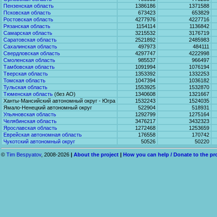
Пензенская область
1386186
1371588
Псковская область
673423
653829
Ростовская область
4277976
4227716
Рязанская область
1154114
1136842
Самарская область
3215532
3176719
Саратовская область
2521892
2485983
Сахалинская область
497973
484111
Свердловская область
4297747
4222998
Смоленская область
985537
966497
Тамбовская область
1091994
1076194
Тверская область
1353392
1332253
Томская область
1047394
1036182
Тульская область
1553925
1532870
Тюменская область
(без АО)
1340608
1321667
Ханты-Мансийский автономный округ - Югра
1532243
1524035
Ямало-Ненецкий автономный округ
522904
518931
Ульяновская область
1292799
1275164
Челябинская область
3476217
3432323
Ярославская область
1272468
1253659
Еврейская автономная область
176558
170742
Чукотский автономный округ
50526
50220
©
Tim Bespyatov
, 2008-2026
|
About the project
|
How you can help / Donate to the pr