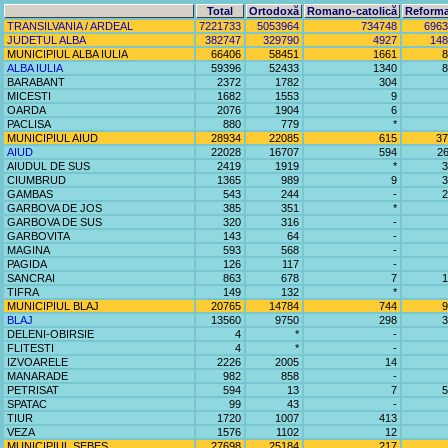
Total
Ortodoxă
Romano-catolică
Reforma
TRANSILVANIA / ARDEAL
7221733
5053964
734748
6963
JUDETUL ALBA
382747
329790
4927
148
MUNICIPIUL ALBA IULIA
66406
58451
1661
8
ALBA IULIA
59396
52433
1340
8
BARABANT
2372
1782
304
MICESTI
1682
1553
9
OARDA
2076
1904
6
PACLISA
880
779
*
MUNICIPIUL AIUD
28934
22085
615
37
AIUD
22028
16707
594
2
AIUDUL DE SUS
2419
1919
*
3
CIUMBRUD
1365
989
9
3
GAMBAS
543
244
-
2
GARBOVA DE JOS
385
351
*
GARBOVA DE SUS
320
316
-
GARBOVITA
143
64
-
MAGINA
593
568
-
PAGIDA
126
117
-
SANCRAI
863
678
7
1
TIFRA
149
132
*
MUNICIPIUL BLAJ
20765
14784
744
9
BLAJ
13560
9750
298
3
DELENI-OBIRSIE
4
*
-
FLITESTI
4
*
-
IZVOARELE
2226
2005
14
MANARADE
982
858
-
PETRISAT
594
13
7
5
SPATAC
99
43
-
TIUR
1720
1007
413
VEZA
1576
1102
12
MUNICIPIUL SEBES
27698
25184
217