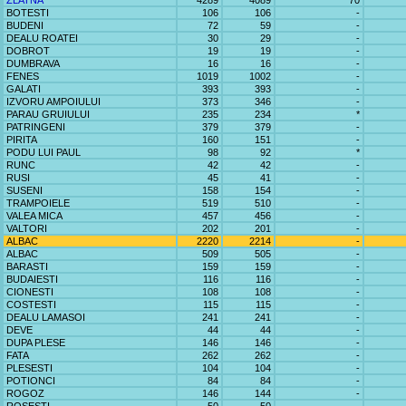
ZLATNA
4289
4089
70
BOTESTI
106
106
-
BUDENI
72
59
-
DEALU ROATEI
30
29
-
DOBROT
19
19
-
DUMBRAVA
16
16
-
FENES
1019
1002
-
GALATI
393
393
-
IZVORU AMPOIULUI
373
346
-
PARAU GRUIULUI
235
234
*
PATRINGENI
379
379
-
PIRITA
160
151
-
PODU LUI PAUL
98
92
*
RUNC
42
42
-
RUSI
45
41
-
SUSENI
158
154
-
TRAMPOIELE
519
510
-
VALEA MICA
457
456
-
VALTORI
202
201
-
ALBAC
2220
2214
-
ALBAC
509
505
-
BARASTI
159
159
-
BUDAIESTI
116
116
-
CIONESTI
108
108
-
COSTESTI
115
115
-
DEALU LAMASOI
241
241
-
DEVE
44
44
-
DUPA PLESE
146
146
-
FATA
262
262
-
PLESESTI
104
104
-
POTIONCI
84
84
-
ROGOZ
146
144
-