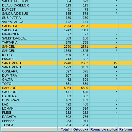
SALCIUA DE JOS
684
672
*
DEALU CASELOR
113
113
-
DUMESTI
81
79
-
SALCIUA DE SUS
585
578
*
SUB PIATRA
180
170
-
VALEA LARGA
142
141
-
SALISTEA
2374
2103
-
SALISTEA
1243
1111
-
MARGINENI
77
77
-
SALISTEA-DEAL
309
180
-
TARTARIA
745
735
-
SANCEL
2790
2581
1
SANCEL
1668
1545
*
ICLOD
409
404
-
PANADE
713
632
-
SANTIMBRU
2740
2382
15
SANTIMBRU
1223
1133
14
COSLARIU
397
375
-
DUMITRA
107
26
-
GALTIU
462
309
*
TOTOI
551
539
-
SASCIORI
5954
5590
1
SASCIORI
1471
1420
*
CAPALNA
893
802
-
DUMBRAVA
103
103
-
LAZ
422
408
-
LOMAN
604
594
-
PLESI
132
132
-
RACHITA
802
766
-
SEBESEL
1233
1071
-
TONEA
294
294
-
Total
Ortodoxă
Romano-catolică
Reforma