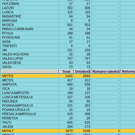
HOLOBANI
17
17
-
LAZURI
302
300
-
LUNCA
115
115
-
MANASTIRE
94
94
-
MARGAIA
8
8
-
MUSCA
661
653
-
PARAU-CARBUNARI
34
34
-
PITIGA
188
188
-
POSOGANI
61
61
-
SASA
17
17
-
TRIFESTI
9
9
-
VAI
151
150
-
VALEA HOLHORII
35
28
-
VALEA LUPSII
767
767
-
VALEA SESII
63
63
-
VINTA
73
73
-
Total
Ortodoxă
Romano-catolică
Reforma
METES
3181
2969
-
METES
417
412
-
AMPOITA
689
639
-
ISCA
18
18
-
LUNCA AMPOITEI
168
137
-
LUNCA METESULUI
107
106
-
PADUREA
55
55
-
POIANA AMPOIULUI
321
263
-
POIANA URSULUI
16
16
-
PRESACA AMPOIULUI
415
398
-
REMETEA
26
26
-
TAUTI
665
626
-
VALENI
284
273
-
MIHALT
3679
3188
3