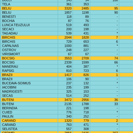
BULCI
143
34
108
TELA
361
353
-
BELIU
3320
2485
95
BELIU
1857
1198
90
BENESTI
118
89
-
BOCHIA
87
76
-
LUNCA TEUZULUI
519
493
-
SECACI
200
198
-
TAGADAU
539
431
*
BIRCHIS
2044
1828
7
BIRCHIS
729
653
6
CAPALNAS
1000
881
*
OSTROV
248
227
-
VIRISMORT
67
67
-
BOCSIG
3553
2709
74
BOCSIG
2339
1599
66
MANERAU
404
387
*
RAPSIG
810
723
6
BRAZII
1417
826
1
BRAZII
106
90
-
BUCEAVA-SOIMUS
237
132
*
IACOBINI
235
199
-
MADRIGESTI
325
153
-
SECAS
514
252
-
BUTENI
3472
2956
36
BUTENI
2135
1788
33
BERINDIA
221
198
-
CUIED
776
718
*
PAULIN
340
252
-
CARAND
1320
779
2
CARAND
763
471
*
SELISTEA
557
308
-