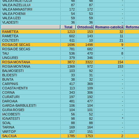
VALEA FAGETULUI
48
48
-
VALEA INZELULUI
87
87
-
VALEA MANASTIRII
172
172
-
VALEA POIENII
54
53
-
VALEA UZEI
59
59
-
VLADESTI
36
36
-
Total
Ortodoxă
Romano-catolică
Reforma
RAMETEA
1213
153
32
RAMETEA
602
143
11
COLTESTI
611
10
21
ROSIA DE SECAS
1696
1498
9
ROSIA DE SECAS
781
682
*
TAU
536
470
8
UNGUREI
379
346
-
ROSIA MONTANA
3872
3322
154
ROSIA MONTANA
1369
972
153
BALMOSESTI
103
92
-
BLIDESTI
33
31
-
BUNTA
38
32
-
CARPINIS
417
369
-
COASTA HENTII
113
109
-
CORNA
343
306
-
CURATURI
197
192
-
DAROAIA
481
477
-
GARDA-BARBULESTI
106
104
-
GURA ROSIEI
104
101
-
IACOBESTI
56
52
-
IGNATESTI
98
82
*
SOAL
88
88
-
TARINA
169
164
-
VARTOP
157
151
-
SALCIUA
1785
1753
2