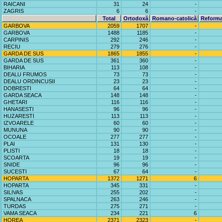
RAICANI
31
24
-
ZAGRIS
6
6
-
Total
Ortodoxă
Romano-catolică
Reforma
GARBOVA
2059
1707
-
GARBOVA
1488
1185
-
CARPINIS
292
246
-
RECIU
279
276
-
GARDA DE SUS
1865
1855
-
GARDA DE SUS
361
360
-
BIHARIA
113
108
-
DEALU FRUMOS
73
73
-
DEALU ORDINCUSII
23
23
-
DOBRESTI
64
64
-
GARDA SEACA
148
148
-
GHETARI
116
116
-
HANASESTI
96
96
-
HUZARESTI
113
113
-
IZVOARELE
60
60
-
MUNUNA
90
90
-
OCOALE
277
277
-
PLAI
131
130
-
PLISTI
18
18
-
SCOARTA
19
19
-
SNIDE
96
96
-
SUCESTI
67
64
-
HOPARTA
1372
1271
6
HOPARTA
345
331
-
SILIVAS
255
202
-
SPALNACA
263
246
-
TURDAS
275
271
-
VAMA SEACA
234
221
6
HOREA
2371
2323
-