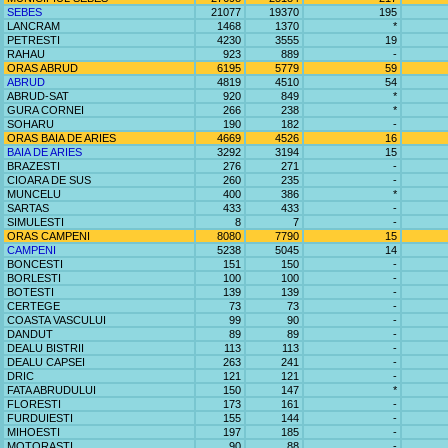
SEBES
21077
19370
195
LANCRAM
1468
1370
*
PETRESTI
4230
3555
19
RAHAU
923
889
-
ORAS ABRUD
6195
5779
59
ABRUD
4819
4510
54
ABRUD-SAT
920
849
*
GURA CORNEI
266
238
*
SOHARU
190
182
-
ORAS BAIA DE ARIES
4669
4526
16
BAIA DE ARIES
3292
3194
15
BRAZESTI
276
271
-
CIOARA DE SUS
260
235
-
MUNCELU
400
386
*
SARTAS
433
433
-
SIMULESTI
8
7
-
ORAS CAMPENI
8080
7790
15
CAMPENI
5238
5045
14
BONCESTI
151
150
-
BORLESTI
100
100
-
BOTESTI
139
139
-
CERTEGE
73
73
-
COASTA VASCULUI
99
90
-
DANDUT
89
89
-
DEALU BISTRII
113
113
-
DEALU CAPSEI
263
241
-
DRIC
121
121
-
FATA ABRUDULUI
150
147
*
FLORESTI
173
161
-
FURDUIESTI
155
144
-
MIHOESTI
197
185
-
MOTORASTI
90
88
-