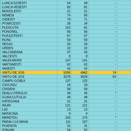
LUNCA GOIESTI
54
49
-
LUNCA VESESTI
82
81
-
MODOLESTI
21
21
-
NEMESI
74
65
-
OIDESTI
79
71
-
PITARCESTI
36
34
-
PLESCUTA
102
81
-
PONOREL
56
56
-
PUIULETESTI
67
67
-
RUNC
59
59
-
SEGAJ
26
26
-
URDES
22
22
-
VALCANEASA
47
45
-
VALCESTI
8
8
-
VALEA MORII
147
141
-
VARTANESTI
62
62
-
VASESTI
42
42
-
VINTU DE JOS
5295
4962
74
VINTU DE JOS
3278
3029
63
CAMPU GOBLII
137
132
-
CIOCASU
18
18
-
CRISENI
58
58
-
DEALU FERULUI
48
45
*
GURA CUTULUI
48
48
-
HATEGANA
31
31
-
INURI
121
121
-
LAZ
13
13
-
MATACINA
9
9
-
MERETEU
192
175
*
PARAU LUI MIHAI
111
107
-
POIENITA
31
31
-
STAUINI
54
52
-