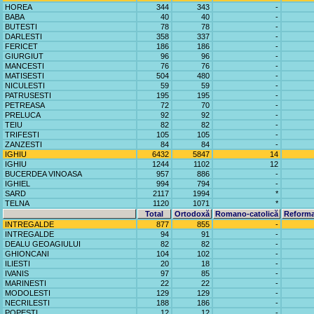
HOREA
344
343
-
BABA
40
40
-
BUTESTI
78
78
-
DARLESTI
358
337
-
FERICET
186
186
-
GIURGIUT
96
96
-
MANCESTI
76
76
-
MATISESTI
504
480
-
NICULESTI
59
59
-
PATRUSESTI
195
195
-
PETREASA
72
70
-
PRELUCA
92
92
-
TEIU
82
82
-
TRIFESTI
105
105
-
ZANZESTI
84
84
-
IGHIU
6432
5847
14
IGHIU
1244
1102
12
BUCERDEA VINOASA
957
886
-
IGHIEL
994
794
-
SARD
2117
1994
*
TELNA
1120
1071
*
Total
Ortodoxă
Romano-catolică
Reforma
INTREGALDE
877
855
-
INTREGALDE
94
91
-
DEALU GEOAGIULUI
82
82
-
GHIONCANI
104
102
-
ILIESTI
20
18
-
IVANIS
97
85
-
MARINESTI
22
22
-
MODOLESTI
129
129
-
NECRILESTI
188
186
-
POPESTI
12
12
-