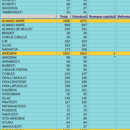
ROSESTI
50
50
-
RUSESTI
68
68
-
SOHODOL
27
27
-
TAMBORESTI
41
41
-
Total
Ortodoxă
Romano-catolică
Reforma
ALMASU MARE
1690
1571
-
ALMASU MARE
669
647
-
ALMASU DE MIJLOC
220
181
-
BRADET
28
28
-
CHEILE CIBULUI
45
45
-
CIB
332
323
-
GLOD
223
181
-
NADASTIA
173
166
-
ARIESENI
1921
1812
1
ARIESENI
98
95
*
AVRAMESTI
50
50
-
BUBESTI
95
94
-
CASA DE PIATRA
55
55
-
COBLES
213
137
-
DEALU BAJULUI
169
165
-
FATA CRISTESEI
210
208
-
FATA LAPUSULUI
138
138
-
GALBENA
211
211
-
HODOBANA
55
55
-
IZLAZ
145
145
-
PANTESTI
117
105
-
PATRAHAITESTI
72
72
-
POIENITA
72
70
-
RAVICESTI
23
23
-
STEI-ARIESENI
97
88
-
STURU
64
64
-
VANVUCESTI
37
37
-