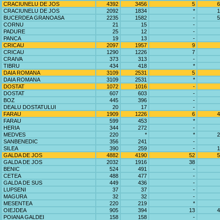
CRACIUNELU DE JOS
4392
3456
5
6
CRACIUNELU DE JOS
2092
1834
*
1
BUCERDEA GRANOASA
2235
1582
-
5
CORNU
21
15
-
PADURE
25
12
-
PANCA
19
13
-
CRICAU
2097
1957
9
CRICAU
1290
1226
7
CRAIVA
373
313
-
TIBRU
434
418
*
DAIA ROMANA
3109
2531
5
DAIA ROMANA
3109
2531
*
DOSTAT
1072
1016
-
DOSTAT
607
603
-
BOZ
445
396
-
DEALU DOSTATULUI
20
17
-
FARAU
1909
1226
6
4
FARAU
599
453
*
HERIA
344
272
-
MEDVES
220
*
*
2
SANBENEDIC
356
241
-
SILEA
390
259
-
1
GALDA DE JOS
4882
4190
52
5
GALDA DE JOS
2032
1916
38
BENIC
524
491
-
CETEA
488
477
-
GALDA DE SUS
449
436
-
LUPSENI
37
37
-
MAGURA
32
32
-
MESENTEA
220
219
*
OIEJDEA
905
394
13
4
POIANA GALDEI
158
158
-