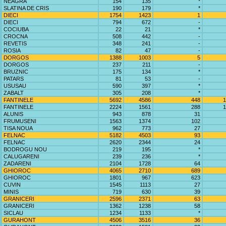
NEAGRA
154
135
*
SLATINA DE CRIS
190
179
*
DIECI
1754
1423
1
DIECI
794
672
-
COCIUBA
22
21
*
CROCNA
508
442
-
REVETIS
348
241
-
ROSIA
82
47
-
DORGOS
1388
1003
5
DORGOS
237
211
-
BRUZNIC
175
134
*
PATARS
81
53
-
USUSAU
590
397
*
ZABALT
305
208
*
FANTINELE
5692
4586
448
1
FANTINELE
2224
1561
288
1
ALUNIS
943
878
31
FRUMUSENI
1563
1374
102
TISA NOUA
962
773
27
FELNAC
5182
4503
93
FELNAC
2620
2344
24
BODROGU NOU
219
195
*
CALUGARENI
239
236
*
ZADARENI
2104
1728
64
GHIOROC
4065
2710
689
GHIOROC
1801
967
623
CUVIN
1545
1113
27
MINIS
719
630
39
GRANICERI
2596
2371
63
GRANICERI
1362
1238
58
SICLAU
1234
1133
*
GURAHONT
4506
3516
36