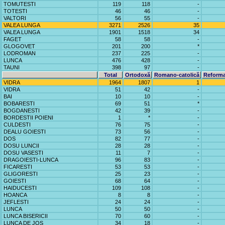
TOMUTESTI
119
118
-
TOTESTI
46
46
-
VALTORI
56
55
-
VALEA LUNGA
3271
2526
35
VALEA LUNGA
1901
1518
34
FAGET
58
58
-
GLOGOVET
201
200
*
LODROMAN
237
225
-
LUNCA
476
428
-
TAUNI
398
97
-
Total
Ortodoxă
Romano-catolică
Reforma
VIDRA
1964
1807
1
VIDRA
51
42
-
BAI
10
10
-
BOBARESTI
69
51
*
BOGDANESTI
42
39
-
BORDESTII POIENI
1
*
-
CULDESTI
76
75
-
DEALU GOIESTI
73
56
-
DOS
82
77
-
DOSU LUNCII
28
28
-
DOSU VASESTI
11
7
-
DRAGOIESTI-LUNCA
96
83
-
FICARESTI
53
53
-
GLIGORESTI
25
23
-
GOIESTI
68
64
-
HAIDUCESTI
109
108
-
HOANCA
8
8
-
JEFLESTI
24
24
-
LUNCA
50
50
-
LUNCA BISERICII
70
60
-
LUNCA DE JOS
34
18
-