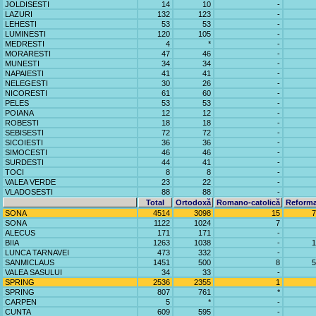
JOLDISESTI
14
10
-
LAZURI
132
123
-
LEHESTI
53
53
-
LUMINESTI
120
105
-
MEDRESTI
4
*
-
MORARESTI
47
46
-
MUNESTI
34
34
-
NAPAIESTI
41
41
-
NELEGESTI
30
26
-
NICORESTI
61
60
-
PELES
53
53
-
POIANA
12
12
-
ROBESTI
18
18
-
SEBISESTI
72
72
-
SICOIESTI
36
36
-
SIMOCESTI
46
46
-
SURDESTI
44
41
-
TOCI
8
8
-
VALEA VERDE
23
22
-
VLADOSESTI
88
88
-
Total
Ortodoxă
Romano-catolică
Reforma
SONA
4514
3098
15
7
SONA
1122
1024
7
ALECUS
171
171
-
BIIA
1263
1038
-
1
LUNCA TARNAVEI
473
332
-
SANMICLAUS
1451
500
8
5
VALEA SASULUI
34
33
-
SPRING
2536
2355
1
SPRING
807
761
*
CARPEN
5
*
-
CUNTA
609
595
-