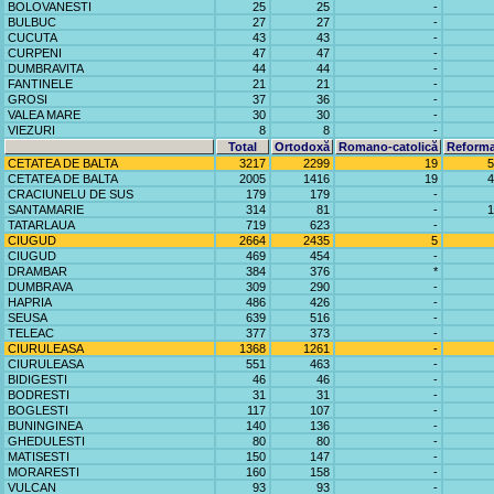
BOLOVANESTI
25
25
-
BULBUC
27
27
-
CUCUTA
43
43
-
CURPENI
47
47
-
DUMBRAVITA
44
44
-
FANTINELE
21
21
-
GROSI
37
36
-
VALEA MARE
30
30
-
VIEZURI
8
8
-
Total
Ortodoxă
Romano-catolică
Reforma
CETATEA DE BALTA
3217
2299
19
5
CETATEA DE BALTA
2005
1416
19
4
CRACIUNELU DE SUS
179
179
-
SANTAMARIE
314
81
-
1
TATARLAUA
719
623
-
CIUGUD
2664
2435
5
CIUGUD
469
454
-
DRAMBAR
384
376
*
DUMBRAVA
309
290
-
HAPRIA
486
426
-
SEUSA
639
516
-
TELEAC
377
373
-
CIURULEASA
1368
1261
-
CIURULEASA
551
463
-
BIDIGESTI
46
46
-
BODRESTI
31
31
-
BOGLESTI
117
107
-
BUNINGINEA
140
136
-
GHEDULESTI
80
80
-
MATISESTI
150
147
-
MORARESTI
160
158
-
VULCAN
93
93
-