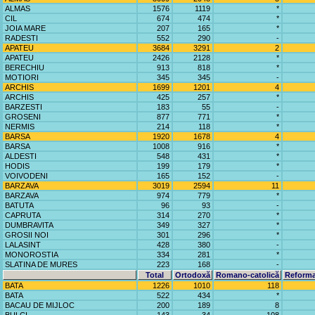
ALMAS
1576
1119
*
CIL
674
474
*
JOIA MARE
207
165
*
RADESTI
552
290
-
APATEU
3684
3291
2
APATEU
2426
2128
*
BERECHIU
913
818
*
MOTIORI
345
345
-
ARCHIS
1699
1201
4
ARCHIS
425
257
*
BARZESTI
183
55
-
GROSENI
877
771
*
NERMIS
214
118
*
BARSA
1920
1678
4
BARSA
1008
916
*
ALDESTI
548
431
*
HODIS
199
179
*
VOIVODENI
165
152
-
BARZAVA
3019
2594
11
BARZAVA
974
779
*
BATUTA
96
93
-
CAPRUTA
314
270
*
DUMBRAVITA
349
327
*
GROSII NOI
301
296
*
LALASINT
428
380
-
MONOROSTIA
334
281
*
SLATINA DE MURES
223
168
-
Total
Ortodoxă
Romano-catolică
Reforma
BATA
1226
1010
118
BATA
522
434
*
BACAU DE MIJLOC
200
189
8