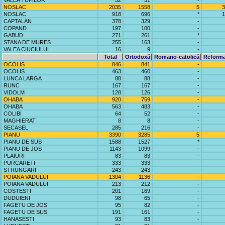
VALEA TUPILOR
52
51
-
NOSLAC
2035
1558
5
3
NOSLAC
918
696
*
1
CAPTALAN
378
329
-
COPAND
197
100
-
GABUD
271
261
*
STANA DE MURES
255
163
-
VALEA CIUCIULUI
16
9
-
Total
Ortodoxă
Romano-catolică
Reforma
OCOLIS
846
841
-
OCOLIS
463
460
-
LUNCA LARGA
88
88
-
RUNC
167
167
-
VIDOLM
128
126
-
OHABA
920
759
-
OHABA
563
483
-
COLIBI
64
52
-
MAGHIERAT
8
8
-
SECASEL
285
216
-
PIANU
3390
3285
5
PIANU DE SUS
1588
1527
*
PIANU DE JOS
1143
1099
-
PLAIURI
83
83
-
PURCARETI
333
333
-
STRUNGARI
243
243
-
POIANA VADULUI
1304
1136
-
POIANA VADULUI
213
212
-
COSTESTI
201
169
-
DUDUIENI
98
65
-
FAGETU DE JOS
95
82
-
FAGETU DE SUS
191
161
-
HANASESTI
93
83
-