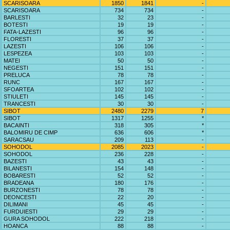
SCARISOARA
1850
1841
-
SCARISOARA
734
734
-
BARLESTI
32
23
-
BOTESTI
19
19
-
FATA-LAZESTI
96
96
-
FLORESTI
37
37
-
LAZESTI
106
106
-
LESPEZEA
103
103
-
MATEI
50
50
-
NEGESTI
151
151
-
PRELUCA
78
78
-
RUNC
167
167
-
SFOARTEA
102
102
-
STIULETI
145
145
-
TRANCESTI
30
30
-
SIBOT
2480
2279
7
SIBOT
1317
1255
*
BACAINTI
318
305
*
BALOMIRU DE CIMP
636
606
*
SARACSAU
209
113
-
SOHODOL
2085
2023
-
SOHODOL
236
228
-
BAZESTI
43
43
-
BILANESTI
154
148
-
BOBARESTI
52
52
-
BRADEANA
180
176
-
BURZONESTI
78
78
-
DEONCESTI
22
20
-
DILIMANI
45
45
-
FURDUIESTI
29
29
-
GURA SOHODOL
222
218
-
HOANCA
88
88
-