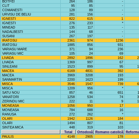
BOTFEI
264
186
-
CLIT
95
85
-
COMANESTI
128
89
-
URVISU DE BELIU
281
156
-
IGNESTI
822
615
1
IGNESTI
276
233
*
MINEAD
135
117
-
NADALBESTI
144
68
-
SUSANI
267
197
-
IRATOSU
2361
974
1236
IRATOSU
1885
856
931
VARIASU MARE
371
94
236
VARIASU MIC
105
24
69
LIVADA
2892
1896
162
2
LIVADA
1369
997
67
SINLEANI
1523
899
95
1
MACEA
6169
4831
392
MACEA
3969
3208
193
SANMARTIN
2200
1623
199
MISCA
3546
1547
739
6
MISCA
1209
956
*
SATU NOU
857
46
651
VANATORI
1258
534
74
3
ZERINDU MIC
222
11
9
1
MONEASA
1056
950
17
MONEASA
784
688
16
RANUSA
272
262
*
OLARI
1942
1126
184
OLARI
1494
807
81
SINTEA MICA
448
319
103
Total
Ortodoxă
Romano-catolică
Reforma
PAULIS
4148
2905
178