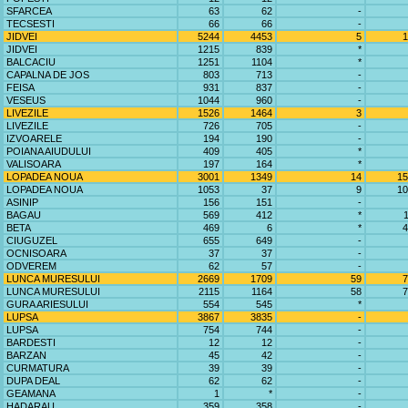
SFARCEA
63
62
-
TECSESTI
66
66
-
JIDVEI
5244
4453
5
1
JIDVEI
1215
839
*
BALCACIU
1251
1104
*
CAPALNA DE JOS
803
713
-
FEISA
931
837
-
VESEUS
1044
960
-
LIVEZILE
1526
1464
3
LIVEZILE
726
705
-
IZVOARELE
194
190
-
POIANA AIUDULUI
409
405
*
VALISOARA
197
164
*
LOPADEA NOUA
3001
1349
14
15
LOPADEA NOUA
1053
37
9
10
ASINIP
156
151
-
BAGAU
569
412
*
BETA
469
6
*
4
CIUGUZEL
655
649
-
OCNISOARA
37
37
-
ODVEREM
62
57
-
LUNCA MURESULUI
2669
1709
59
7
LUNCA MURESULUI
2115
1164
58
7
GURA ARIESULUI
554
545
*
LUPSA
3867
3835
-
LUPSA
754
744
-
BARDESTI
12
12
-
BARZAN
45
42
-
CURMATURA
39
39
-
DUPA DEAL
62
62
-
GEAMANA
1
*
-
HADARAU
359
358
-