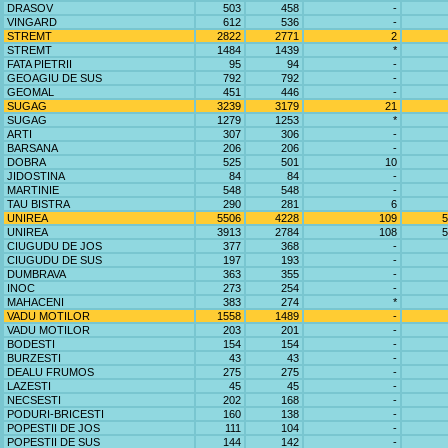
DRASOV
503
458
-
VINGARD
612
536
-
STREMT
2822
2771
2
STREMT
1484
1439
*
FATA PIETRII
95
94
-
GEOAGIU DE SUS
792
792
-
GEOMAL
451
446
-
SUGAG
3239
3179
21
SUGAG
1279
1253
*
ARTI
307
306
-
BARSANA
206
206
-
DOBRA
525
501
10
JIDOSTINA
84
84
-
MARTINIE
548
548
-
TAU BISTRA
290
281
6
UNIREA
5506
4228
109
5
UNIREA
3913
2784
108
5
CIUGUDU DE JOS
377
368
-
CIUGUDU DE SUS
197
193
-
DUMBRAVA
363
355
-
INOC
273
254
-
MAHACENI
383
274
*
VADU MOTILOR
1558
1489
-
VADU MOTILOR
203
201
-
BODESTI
154
154
-
BURZESTI
43
43
-
DEALU FRUMOS
275
275
-
LAZESTI
45
45
-
NECSESTI
202
168
-
PODURI-BRICESTI
160
138
-
POPESTII DE JOS
111
104
-
POPESTII DE SUS
144
142
-