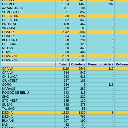
CERMEI
2856
2426
207
CERMEI
1824
1468
207
AVRAM IANCU
101
101
-
SOMOSCHES
931
857
-
CHISINDIA
1580
1397
3
CHISINDIA
1002
845
*
PAIUSENI
488
467
-
VASOAIA
90
85
*
CONOP
2342
2002
9
CONOP
584
537
-
BELOTINT
358
291
*
CHELMAC
380
323
-
MILOVA
520
449
*
ODVOS
500
402
*
COVASINT
2659
2100
18
COVASINT
2659
2100
18
Total
Ortodoxă
Romano-catolică
Reforma
CRAIVA
3118
2541
117
CRAIVA
634
547
-
CHISLACA
733
618
-
CIUNTESTI
187
183
-
COROI
134
6
116
MARAUS
327
287
-
ROGOZ DE BELIU
183
115
-
SIAD
292
222
*
STOINESTI
185
130
-
SUSAG
388
378
-
TALMACI
55
55
-
DEZNA
1523
1330
8
DEZNA
910
792
*
BUHANI
207
190
-
LAZ
62
34
-