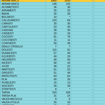
AVRAM IANCU
1865
1630
-
AVRAM IANCU
148
143
-
ACHIMETESTI
36
36
-
AVRAMESTI
25
25
-
BADAI
30
28
-
BOLDESTI
10
*
-
CALUGARESTI
103
84
-
CARASTI
30
30
-
CARTULESTI
53
40
-
CASOAIA
38
36
-
CINDESTI
29
29
-
COCESTI
81
78
-
COCOSESTI
11
11
-
COROIESTI
59
49
-
DEALU CRISULUI
7
7
-
DOLESTI
115
81
-
DUMACESTI
57
49
-
GOJEIESTI
40
29
-
HELERESTI
68
56
-
INCESTI
58
44
-
JOJEI
38
22
-
MARTESTI
61
53
-
ORGESTI
51
49
-
PATRUTESTI
64
64
-
PLAI
40
26
-
PUSELESTI
15
13
-
SOICESTI
39
39
-
STERTESTI
8
*
-
TARSA
333
328
-
TARSA-PLAI
31
24
-
VALEA MACIULUI
9
9
-
VALEA UTULUI
26
20
-