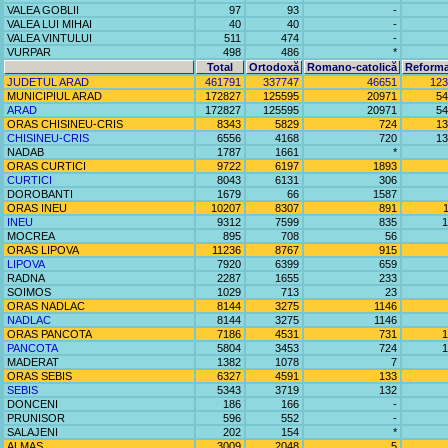
VALEA GOBLII
97
93
-
VALEA LUI MIHAI
40
40
-
VALEA VINTULUI
511
474
-
VURPAR
498
486
*
Total
Ortodoxă
Romano-catolică
Reforma
JUDETUL ARAD
461791
337747
46651
123
MUNICIPIUL ARAD
172827
125595
20971
54
ARAD
172827
125595
20971
54
ORAS CHISINEU-CRIS
8343
5829
724
13
CHISINEU-CRIS
6556
4168
720
13
NADAB
1787
1661
*
ORAS CURTICI
9722
6197
1893
CURTICI
8043
6131
306
DOROBANTI
1679
66
1587
ORAS INEU
10207
8307
891
INEU
9312
7599
835
1
MOCREA
895
708
56
ORAS LIPOVA
11236
8767
915
LIPOVA
7920
6399
659
RADNA
2287
1655
233
SOIMOS
1029
713
23
ORAS NADLAC
8144
3275
1146
NADLAC
8144
3275
1146
ORAS PANCOTA
7186
4531
731
1
PANCOTA
5804
3453
724
1
MADERAT
1382
1078
7
ORAS SEBIS
6327
4591
133
SEBIS
5343
3719
132
DONCENI
186
166
-
PRUNISOR
596
552
-
SALAJENI
202
154
*
ALMAS
3009
2048
5