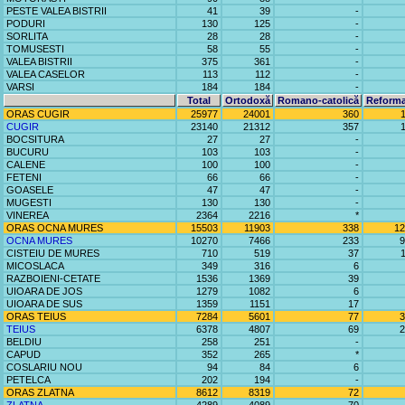
PESTE VALEA BISTRII
41
39
-
PODURI
130
125
-
SORLITA
28
28
-
TOMUSESTI
58
55
-
VALEA BISTRII
375
361
-
VALEA CASELOR
113
112
-
VARSI
184
184
-
Total
Ortodoxă
Romano-catolică
Reforma
ORAS CUGIR
25977
24001
360
CUGIR
23140
21312
357
BOCSITURA
27
27
-
BUCURU
103
103
-
CALENE
100
100
-
FETENI
66
66
-
GOASELE
47
47
-
MUGESTI
130
130
-
VINEREA
2364
2216
*
ORAS OCNA MURES
15503
11903
338
12
OCNA MURES
10270
7466
233
9
CISTEIU DE MURES
710
519
37
MICOSLACA
349
316
6
RAZBOIENI-CETATE
1536
1369
39
UIOARA DE JOS
1279
1082
6
UIOARA DE SUS
1359
1151
17
ORAS TEIUS
7284
5601
77
3
TEIUS
6378
4807
69
2
BELDIU
258
251
-
CAPUD
352
265
*
COSLARIU NOU
94
84
6
PETELCA
202
194
-
ORAS ZLATNA
8612
8319
72