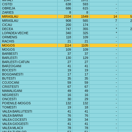
MIHALT
2347
1972
*
CISTEI
638
593
-
OBREJA
686
615
-
ZARIES
8
8
-
MIRASLAU
2334
1549
14
5
MIRASLAU
908
565
7
2
CICAU
200
174
-
DECEA
747
355
*
2
LOPADEA VECHE
340
325
*
ORMENIS
118
109
-
RACHIS
21
21
-
MOGOS
1114
1105
-
MOGOS
109
109
-
BARBESTI
37
37
-
BARLESTI
130
129
-
BARLESTI-CATUN
27
27
-
BARZOGANI
41
41
-
BOCESTI
19
19
-
BOGDANESTI
17
17
-
BUTESTI
35
35
-
COJOCANI
59
59
-
CRISTESTI
67
67
-
MAMALIGANI
49
49
-
NEGRESTI
16
16
-
ONCESTI
30
29
-
POIENILE-MOGOS
132
132
-
TOMESTI
19
18
-
VALEA BARLUTESTI
41
41
-
VALEA BARNII
76
76
-
VALEA COCESTI
39
34
-
VALEA GIOGESTI
41
41
-
VALEA MLACII
78
78
-