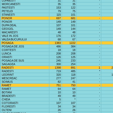
LUPAIESTI
31
31
-
MORCANESTI
35
35
-
PASTESTI
153
122
-
PETELEI
79
75
-
STANESTI
115
101
-
PONOR
697
681
-
PONOR
149
149
-
DUPA DEAL
107
101
-
GEOGEL
149
144
-
MACARESTI
48
48
-
VALE IN JOS
176
172
-
VALEA BUCURULUI
68
67
-
POSAGA
1383
1222
-
POSAGA DE JOS
486
384
-
CORTESTI
18
18
-
LUNCA
208
208
-
ORASTI
126
125
-
POSAGA DE SUS
245
233
-
SAGAGEA
300
254
-
RADESTI
1398
891
1
2
RADESTI
719
485
*
LEORINT
320
118
-
1
MESCREAC
277
247
-
SOIMUS
82
41
-
RAMET
751
750
-
RAMET
64
64
-
BOTANI
10
10
-
BRADESTI
49
49
-
CHEIA
5
*
-
COTORASTI
107
107
-
FLORESTI
34
34
-
OLTENI
26
26
-