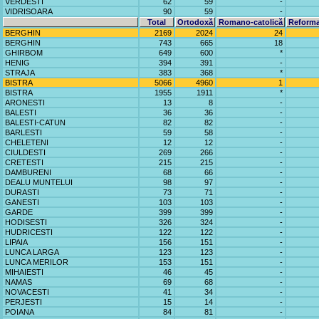
VERDESTI
62
59
-
VIDRISOARA
90
59
-
Total
Ortodoxă
Romano-catolică
Reforma
BERGHIN
2169
2024
24
BERGHIN
743
665
18
GHIRBOM
649
600
*
HENIG
394
391
-
STRAJA
383
368
*
BISTRA
5066
4960
1
BISTRA
1955
1911
*
ARONESTI
13
8
-
BALESTI
36
36
-
BALESTI-CATUN
82
82
-
BARLESTI
59
58
-
CHELETENI
12
12
-
CIULDESTI
269
266
-
CRETESTI
215
215
-
DAMBURENI
68
66
-
DEALU MUNTELUI
98
97
-
DURASTI
73
71
-
GANESTI
103
103
-
GARDE
399
399
-
HODISESTI
326
324
-
HUDRICESTI
122
122
-
LIPAIA
156
151
-
LUNCA LARGA
123
123
-
LUNCA MERILOR
153
151
-
MIHAIESTI
46
45
-
NAMAS
69
68
-
NOVACESTI
41
34
-
PERJESTI
15
14
-
POIANA
84
81
-