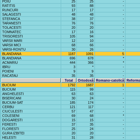
POIU
25
25
-
RATITIS
93
88
-
RUNCURI
17
17
-
SALAGESTI
48
48
-
STEFANCA
38
37
-
TARANESTI
76
76
-
TOLACESTI
20
20
-
TOMNATEC
17
16
-
TRISORESTI
105
94
-
VARSII MARI
12
10
-
VARSII MICI
68
66
-
VARSI-RONTU
30
26
-
BLANDIANA
1187
1091
5
BLANDIANA
696
678
*
ACMARIU
444
366
*
IBRU
3
*
-
POIENI
9
9
-
RACATAU
35
35
-
Total
Ortodoxă
Romano-catolică
Reforma
BUCIUM
1792
1687
1
BUCIUM
115
99
-
ANGHELESTI
63
63
-
BISERICANI
30
24
-
BUCIUM-SAT
185
174
-
CERBU
121
117
-
CIUCULESTI
57
47
-
COLESENI
69
68
*
DOGARESTI
15
15
-
FERESTI
37
35
-
FLORESTI
25
24
-
GURA IZBITEI
20
20
-
HELESTI
31
28
-