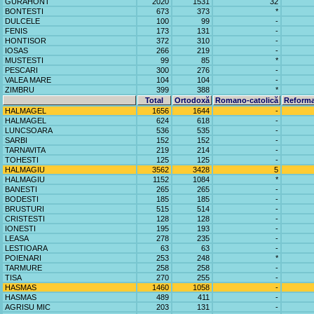
GURAHONT
2020
1531
32
BONTESTI
673
373
*
DULCELE
100
99
-
FENIS
173
131
-
HONTISOR
372
310
-
IOSAS
266
219
-
MUSTESTI
99
85
*
PESCARI
300
276
-
VALEA MARE
104
104
-
ZIMBRU
399
388
*
Total
Ortodoxă
Romano-catolică
Reforma
HALMAGEL
1656
1644
-
HALMAGEL
624
618
-
LUNCSOARA
536
535
-
SARBI
152
152
-
TARNAVITA
219
214
-
TOHESTI
125
125
-
HALMAGIU
3562
3428
5
HALMAGIU
1152
1084
*
BANESTI
265
265
-
BODESTI
185
185
-
BRUSTURI
515
514
-
CRISTESTI
128
128
-
IONESTI
195
193
-
LEASA
278
235
-
LESTIOARA
63
63
-
POIENARI
253
248
*
TARMURE
258
258
-
TISA
270
255
-
HASMAS
1460
1058
-
HASMAS
489
411
-
AGRISU MIC
203
131
-