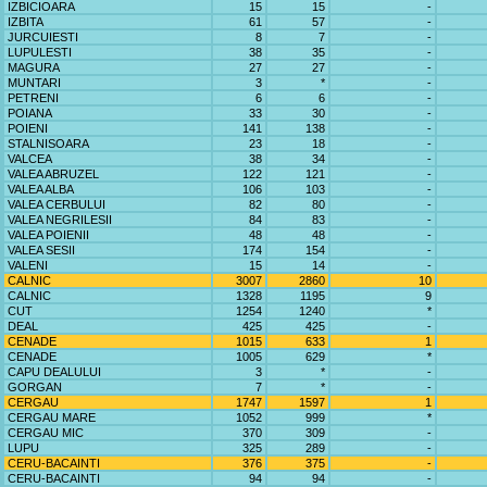
IZBICIOARA
15
15
-
IZBITA
61
57
-
JURCUIESTI
8
7
-
LUPULESTI
38
35
-
MAGURA
27
27
-
MUNTARI
3
*
-
PETRENI
6
6
-
POIANA
33
30
-
POIENI
141
138
-
STALNISOARA
23
18
-
VALCEA
38
34
-
VALEA ABRUZEL
122
121
-
VALEA ALBA
106
103
-
VALEA CERBULUI
82
80
-
VALEA NEGRILESII
84
83
-
VALEA POIENII
48
48
-
VALEA SESII
174
154
-
VALENI
15
14
-
CALNIC
3007
2860
10
CALNIC
1328
1195
9
CUT
1254
1240
*
DEAL
425
425
-
CENADE
1015
633
1
CENADE
1005
629
*
CAPU DEALULUI
3
*
-
GORGAN
7
*
-
CERGAU
1747
1597
1
CERGAU MARE
1052
999
*
CERGAU MIC
370
309
-
LUPU
325
289
-
CERU-BACAINTI
376
375
-
CERU-BACAINTI
94
94
-