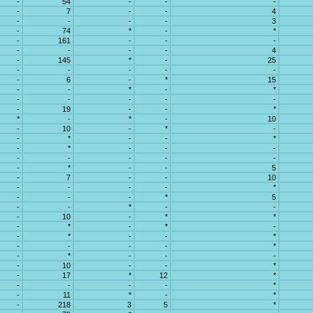
-
54
-
-
-
-
7
-
-
4
-
-
-
-
3
-
74
*
-
*
-
161
-
-
-
-
-
-
-
4
-
145
*
-
25
-
-
-
-
-
-
6
-
*
15
-
-
*
-
*
-
-
-
-
-
-
19
-
-
*
*
-
*
-
10
-
10
-
*
-
-
*
-
-
*
-
*
-
-
-
-
-
-
-
-
-
*
-
-
5
-
7
-
-
10
-
-
-
-
*
-
-
-
*
5
-
-
*
-
-
-
10
-
*
*
-
*
-
*
-
-
*
-
-
*
-
-
-
-
*
-
*
-
-
-
-
10
-
-
*
-
17
*
12
*
-
-
-
-
*
-
11
*
-
*
-
218
3
5
*