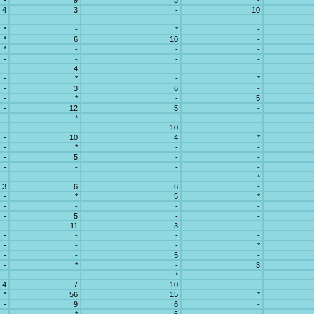
-
9
3
-
4
3
-
10
-
-
-
-
*
-
*
-
*
6
10
-
*
-
-
-
-
-
-
-
-
4
-
-
-
*
-
*
-
3
6
-
-
*
-
5
-
12
5
-
-
*
-
-
-
-
10
-
-
10
4
*
-
*
-
-
-
5
-
-
-
-
-
-
-
-
-
*
3
6
6
-
-
*
5
*
-
-
-
-
-
5
-
-
-
11
3
-
-
-
-
-
-
-
-
*
-
-
5
-
-
*
-
3
-
-
*
-
4
7
10
-
*
56
15
*
-
9
6
-