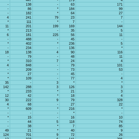
*
447
-
179
4
-
138
-
63
171
-
86
*
184
99
-
182
*
64
27
4
241
79
23
7
*
111
*
7
-
11
201
199
169
144
*
213
-
35
5
6
181
225
56
11
-
488
-
45
-
*
402
*
236
5
-
234
-
136
*
18
138
4
90
116
-
79
-
48
11
*
310
7
24
4
4
848
-
79
101
-
209
-
73
53
*
27
-
45
-
*
109
-
77
4
35
-
3
*
*
142
288
3
126
3
*
233
*
21
3
12
42
*
18
4
30
222
9
79
328
4
68
-
27
22
*
609
*
216
*
-
-
-
*
-
*
15
-
16
10
-
44
5
118
74
-
38
*
7
85
49
21
*
40
9
124
701
9
72
26