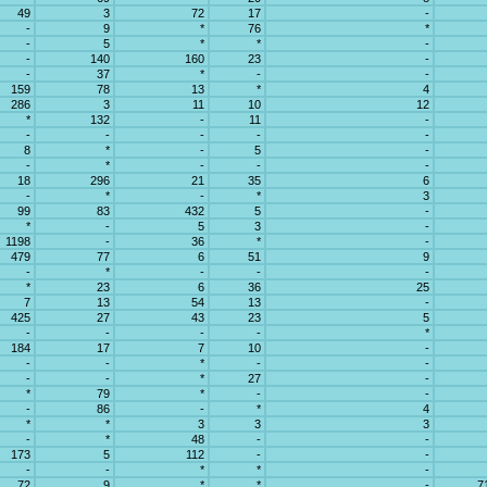
49
3
72
17
-
-
9
*
76
*
-
5
*
*
-
-
140
160
23
-
-
37
*
-
-
159
78
13
*
4
286
3
11
10
12
*
132
-
11
-
-
-
-
-
-
8
*
-
5
-
-
*
-
-
-
18
296
21
35
6
-
*
-
*
3
99
83
432
5
-
*
-
5
3
-
1198
-
36
*
-
479
77
6
51
9
-
*
-
-
-
*
23
6
36
25
7
13
54
13
-
425
27
43
23
5
-
-
-
-
*
184
17
7
10
-
-
-
*
-
-
-
-
*
27
-
*
79
*
-
-
-
86
-
*
4
*
*
3
3
3
-
*
48
-
-
173
5
112
-
-
-
-
*
*
-
72
9
*
*
-
7