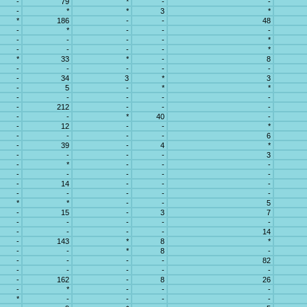
-
79
*
-
-
-
*
*
3
*
*
186
-
-
48
-
*
-
-
-
-
-
-
-
*
-
-
-
-
*
*
33
*
-
8
-
-
-
-
-
-
34
3
*
3
-
5
-
*
*
-
-
-
-
-
-
212
-
-
-
-
-
*
40
-
-
12
-
-
*
-
-
-
-
6
-
39
-
4
*
-
-
-
-
3
-
*
-
-
-
-
-
-
-
-
-
14
-
-
-
-
-
-
-
-
*
*
-
-
5
-
15
-
3
7
-
-
-
-
-
-
-
-
-
14
-
143
*
8
*
-
-
*
8
-
-
-
-
-
82
-
-
-
-
-
-
162
-
8
26
-
*
-
-
-
*
-
-
-
-