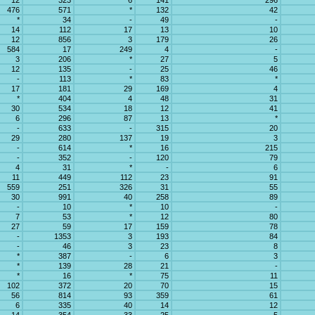
12
323
6
141
296
476
571
*
132
42
*
34
-
49
-
14
112
17
13
10
12
856
3
179
26
584
17
249
4
-
3
206
*
27
5
12
135
-
25
46
-
113
*
83
*
17
181
29
169
4
*
404
4
48
31
30
534
18
12
41
6
296
87
13
*
-
633
-
315
20
29
280
137
19
3
-
614
*
16
215
-
352
-
120
79
4
31
*
-
6
11
449
112
23
91
559
251
326
31
55
30
991
40
258
89
-
10
*
10
-
7
53
*
12
80
27
59
17
159
78
-
1353
3
193
84
-
46
3
23
8
*
387
-
6
3
*
139
28
21
-
*
16
*
75
11
102
372
20
70
15
56
814
93
359
61
6
335
40
14
12