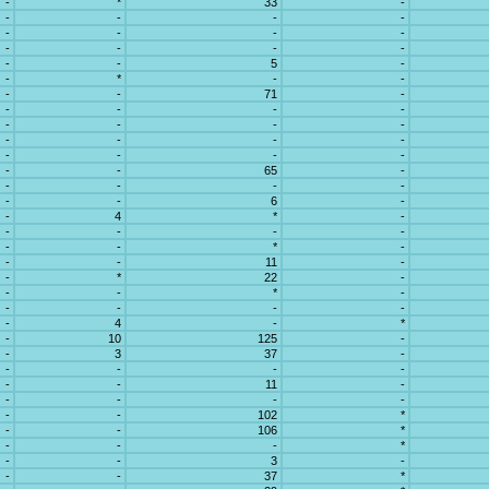
-
*
33
-
-
-
-
-
-
-
-
-
-
-
-
-
-
-
5
-
-
*
-
-
-
-
71
-
-
-
-
-
-
-
-
-
-
-
-
-
-
-
-
-
-
-
65
-
-
-
-
-
-
-
6
-
-
4
*
-
-
-
-
-
-
-
*
-
-
-
11
-
-
*
22
-
-
-
*
-
-
-
-
-
-
4
-
*
-
10
125
-
-
3
37
-
-
-
-
-
-
-
11
-
-
-
-
-
-
-
102
*
-
-
106
*
-
-
-
*
-
-
3
-
-
-
37
*