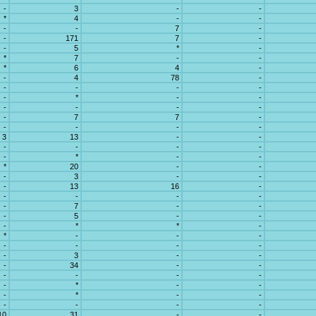
-
3
-
-
*
4
-
-
-
-
7
-
-
171
7
-
-
5
*
-
*
7
-
-
*
6
4
-
-
4
78
-
-
-
-
-
-
*
-
-
-
-
-
-
-
7
7
-
-
-
-
-
3
13
-
-
-
-
-
-
-
*
-
-
*
20
-
-
-
3
-
-
-
13
16
-
-
-
-
-
-
7
-
-
-
5
-
-
-
*
*
-
*
-
-
-
-
-
-
-
-
3
-
-
-
34
-
-
-
-
-
-
-
*
-
-
-
*
-
-
-
-
-
-
10
31
-
-