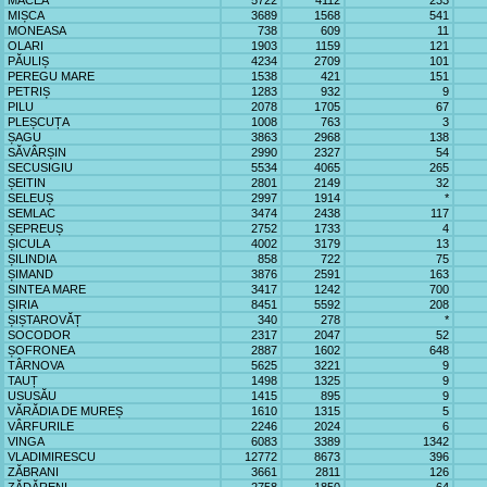
MACEA
5722
4112
233
MIȘCA
3689
1568
541
MONEASA
738
609
11
OLARI
1903
1159
121
PĂULIȘ
4234
2709
101
PEREGU MARE
1538
421
151
PETRIȘ
1283
932
9
PILU
2078
1705
67
PLEȘCUȚA
1008
763
3
ȘAGU
3863
2968
138
SĂVÂRȘIN
2990
2327
54
SECUSIGIU
5534
4065
265
ȘEITIN
2801
2149
32
SELEUȘ
2997
1914
*
SEMLAC
3474
2438
117
ȘEPREUȘ
2752
1733
4
ȘICULA
4002
3179
13
ȘILINDIA
858
722
75
ȘIMAND
3876
2591
163
SINTEA MARE
3417
1242
700
ȘIRIA
8451
5592
208
ȘIȘTAROVĂȚ
340
278
*
SOCODOR
2317
2047
52
ȘOFRONEA
2887
1602
648
TÂRNOVA
5625
3221
9
TAUȚ
1498
1325
9
USUSĂU
1415
895
9
VĂRĂDIA DE MUREȘ
1610
1315
5
VÂRFURILE
2246
2024
6
VINGA
6083
3389
1342
VLADIMIRESCU
12772
8673
396
ZĂBRANI
3661
2811
126