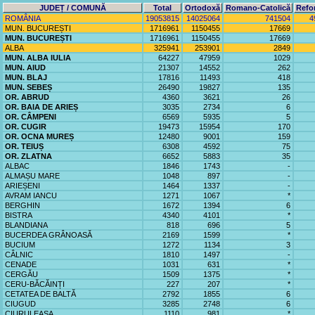
JUDEȚ / COMUNĂ
Total
Ortodoxă
Romano-Catolică
Refo
ROMÂNIA
19053815
14025064
741504
4
MUN. BUCUREȘTI
1716961
1150455
17669
MUN. BUCUREȘTI
1716961
1150455
17669
ALBA
325941
253901
2849
MUN. ALBA IULIA
64227
47959
1029
MUN. AIUD
21307
14552
262
MUN. BLAJ
17816
11493
418
MUN. SEBEȘ
26490
19827
135
OR. ABRUD
4360
3621
26
OR. BAIA DE ARIEȘ
3035
2734
6
OR. CÂMPENI
6569
5935
5
OR. CUGIR
19473
15954
170
OR. OCNA MUREȘ
12480
9001
159
OR. TEIUȘ
6308
4592
75
OR. ZLATNA
6652
5883
35
ALBAC
1846
1743
-
ALMAȘU MARE
1048
897
-
ARIEȘENI
1464
1337
-
AVRAM IANCU
1271
1067
*
BERGHIN
1672
1394
6
BISTRA
4340
4101
*
BLANDIANA
818
696
5
BUCERDEA GRÂNOASĂ
2169
1599
*
BUCIUM
1272
1134
3
CÂLNIC
1810
1497
-
CENADE
1031
631
*
CERGĂU
1509
1375
*
CERU-BĂCĂINȚI
227
207
*
CETATEA DE BALTĂ
2792
1855
6
CIUGUD
3285
2748
6
CIURULEASA
1110
981
*