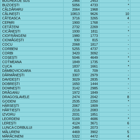
BUGHEA DE SUS
2966
2453
-
BUZOEȘTI
5056
4733
*
CĂLDĂRARU
2064
1968
-
CĂLINEȘTI
10813
9626
10
CĂTEASCA
3716
3265
4
CEPARI
1900
1768
-
CETĂȚENI
2732
2269
-
CICĂNEȘTI
1930
1811
*
CIOFRÂNGENI
1980
1773
-
CIOMĂGEȘTI
930
815
-
COCU
2068
1817
-
CORBENI
5255
4737
-
CORBI
3420
3092
-
COȘEȘTI
5046
4649
*
COTMEANA
1849
1735
*
CUCA
1837
1661
*
DÂMBOVICIOARA
815
709
-
DÂRMĂNEȘTI
3307
2979
-
DAVIDEȘTI
3029
2835
*
DOBREȘTI
1650
1444
-
DOMNEȘTI
3142
2985
-
DRĂGANU
1972
1849
-
DRAGOSLAVELE
2474
2042
8
GODENI
2535
2250
*
HÂRSEȘTI
2067
1809
-
HÂRTIEȘTI
2216
2083
-
IZVORU
2031
1851
-
LEORDENI
5169
4686
*
LEREȘTI
4124
3671
6
LUNCA CORBULUI
2485
2073
-
MĂLURENI
4469
3902
5
MĂRĂCINENI
5322
4472
4