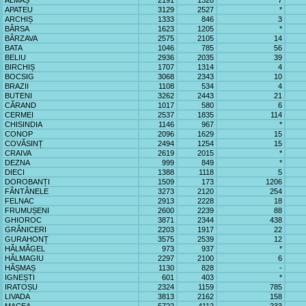
ALMAȘ
2191
1320
7
APATEU
3129
2527
*
ARCHIȘ
1333
846
3
BÂRSA
1623
1205
*
BÂRZAVA
2575
2105
14
BATA
1046
785
56
BELIU
2936
2035
39
BIRCHIȘ
1707
1314
4
BOCSIG
3068
2343
10
BRAZII
1108
534
4
BUTENI
3262
2443
21
CĂRAND
1017
580
6
CERMEI
2537
1835
114
CHISINDIA
1146
967
*
CONOP
2096
1629
15
COVĂSINȚ
2494
1254
15
CRAIVA
2619
2015
*
DEZNA
999
849
*
DIECI
1388
1118
5
DOROBANȚI
1509
173
1206
FÂNTÂNELE
3273
2120
254
FELNAC
2913
2228
18
FRUMUȘENI
2600
2239
88
GHIOROC
3871
2344
438
GRĂNICERI
2203
1917
22
GURAHONȚ
3575
2539
12
HĂLMĂGEL
973
937
*
HĂLMAGIU
2297
2100
6
HĂȘMAȘ
1130
828
-
IGNEȘTI
601
403
*
IRATOȘU
2324
1159
785
LIVADA
3813
2162
158