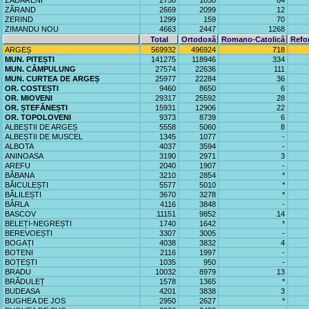
ZĂDĂRENI
2758
1850
64
ZĂRAND
2669
2099
12
ZERIND
1299
159
70
ZIMANDU NOU
4663
2447
1268
Total
Ortodoxă
Romano-Catolică
Refo
ARGEȘ
569932
496924
718
MUN. PITEȘTI
141275
118946
334
MUN. CÂMPULUNG
27574
22636
111
MUN. CURTEA DE ARGEȘ
25977
22284
36
OR. COSTEȘTI
9460
8650
6
OR. MIOVENI
29317
25592
28
OR. ȘTEFĂNEȘTI
15931
12906
22
OR. TOPOLOVENI
9373
8739
6
ALBEȘTII DE ARGEȘ
5558
5060
8
ALBEȘTII DE MUSCEL
1345
1077
-
ALBOTA
4037
3594
-
ANINOASA
3190
2971
3
AREFU
2040
1907
-
BĂBANA
3210
2854
*
BĂICULEȘTI
5577
5010
*
BĂLILEȘTI
3670
3278
*
BÂRLA
4116
3848
-
BASCOV
11151
9852
14
BELEȚI-NEGREȘTI
1740
1642
*
BEREVOEȘTI
3307
3005
-
BOGAȚI
4038
3832
4
BOTENI
2116
1997
-
BOȚEȘTI
1035
950
-
BRADU
10032
8979
13
BRĂDULEȚ
1578
1365
*
BUDEASA
4201
3838
3
BUGHEA DE JOS
2950
2627
*