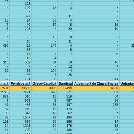
-
103
-
*
-
*
120
13
13
*
-
*
-
-
*
-
327
-
11
-
15
24
58
4
-
7
40
50
8
16
5
223
*
20
10
-
-
-
-
-
*
5
15
9
-
-
18
-
11
-
498
22
148
4
-
2
-
38
-
6
*
3
13
3
*
9
*
13
4
-
-
313
302
64
8
16
-
-
-
12
7
30
89
194
4
*
-
66
7
25
-
17
121
68
7
41
rmată
Penticostală
Greco-Catolică
Baptistă
Adventistă de Ziua a Șaptea
Unitaria
7531
33585
3039
12499
4130
2725
7221
876
5271
853
871
318
18
219
64
6
905
9
457
96
47
486
53
187
158
37
1240
16
174
22
39
348
116
62
*
67
1657
22
194
87
151
693
58
166
14
14
1303
14
178
13
44
720
9
405
48