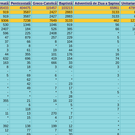
rmată
Penticostală
Greco-Catolică
Baptistă
Adventistă de Ziua a Șaptea
Unitaria
95433
404475
115457
103213
65861
479
919
3587
2427
2883
3133
919
3587
2427
2883
3133
9306
7238
7649
3133
462
12
530
1346
1046
919
56
2407
184
526
385
66
1
596
225
2408
257
*
47
879
257
229
5
37
66
8
104
5
3
8
*
16
-
3
61
19
44
5
44
355
101
176
16
632
696
419
154
74
163
35
666
33
20
8
18
3
42
3
-
*
-
-
-
5
69
6
-
3
-
62
*
*
-
-
42
-
23
-
*
49
7
17
-
-
*
*
5
5
*
*
-
28
-
355
21
16
22
-
-
6
*
5
3
-
118
-
*
7
11
13
270
7
-
*
15
4
17
-
-
-
*
-
*
392
138
199
12
*
12
77
7
92
*
-
69
-
20
8