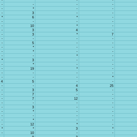
-
*
-
-
-
-
-
-
-
*
-
-
-
3
-
-
*
6
*
-
-
-
-
-
-
10
*
-
-
3
4
-
-
3
*
7
-
-
-
-
-
5
-
-
-
*
-
-
-
*
-
-
-
-
*
-
*
3
-
-
-
*
-
-
-
19
*
-
-
-
-
-
-
-
-
*
4
5
-
-
-
-
4
25
-
3
5
-
-
7
-
-
-
7
12
-
-
-
-
-
-
3
-
-
-
*
-
-
-
-
-
-
-
*
-
-
-
12
*
-
*
*
3
*
-
10
-
-