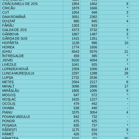
CRĂCIUNELU DE JOS
1954
1662
9
CRICĂU
1879
1666
*
CUT
1054
948
3
DAIA ROMÂNĂ
3051
2382
*
DOȘTAT
980
845
4
FĂRĂU
1303
919
-
GALDA DE JOS
4373
3732
9
GÂRBOVA
1867
1487
3
GÂRDA DE SUS
1415
1351
*
HOPÂRTA
1128
996
10
HOREA
1774
1656
-
IGHIU
6543
5576
21
ÎNTREGALDE
459
385
*
JIDVEI
5020
4094
7
LIVEZILE
1041
925
*
LOPADEA NOUĂ
2359
1006
14
LUNCA MUREȘULUI
2297
1288
29
LUPȘA
2732
2536
*
METEȘ
2564
2217
8
MIHALȚ
3096
2806
17
MIRĂSLĂU
1805
1095
9
MOGOȘ
647
572
*
NOȘLAC
1625
1227
*
OCOLIȘ
479
442
-
OHABA
538
440
-
PIANU
3375
3054
4
POIANA VADULUI
942
732
-
PONOR
475
425
-
POȘAGA
835
737
*
RĂDEȘTI
1175
816
9
RÂMEȚ
426
376
*
RÂMETEA
1015
111
50