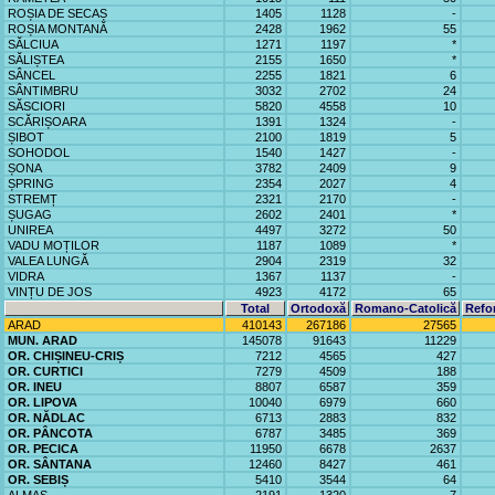
ROȘIA DE SECAȘ
1405
1128
-
ROȘIA MONTANĂ
2428
1962
55
SĂLCIUA
1271
1197
*
SĂLIȘTEA
2155
1650
*
SÂNCEL
2255
1821
6
SÂNTIMBRU
3032
2702
24
SĂSCIORI
5820
4558
10
SCĂRIȘOARA
1391
1324
-
ȘIBOT
2100
1819
5
SOHODOL
1540
1427
-
ȘONA
3782
2409
9
ȘPRING
2354
2027
4
STREMȚ
2321
2170
-
ȘUGAG
2602
2401
*
UNIREA
4497
3272
50
VADU MOȚILOR
1187
1089
*
VALEA LUNGĂ
2904
2319
32
VIDRA
1367
1137
-
VINȚU DE JOS
4923
4172
65
Total
Ortodoxă
Romano-Catolică
Refo
ARAD
410143
267186
27565
MUN. ARAD
145078
91643
11229
OR. CHIȘINEU-CRIȘ
7212
4565
427
OR. CURTICI
7279
4509
188
OR. INEU
8807
6587
359
OR. LIPOVA
10040
6979
660
OR. NĂDLAC
6713
2883
832
OR. PÂNCOTA
6787
3485
369
OR. PECICA
11950
6678
2637
OR. SÂNTANA
12460
8427
461
OR. SEBIȘ
5410
3544
64