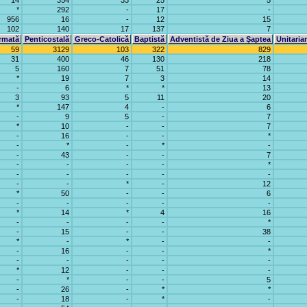
14
354
33
25
5
*
292
-
17
-
956
16
-
12
15
102
140
17
137
7
rmată
Penticostală
Greco-Catolică
Baptistă
Adventistă de Ziua a Șaptea
Unitaria
59
3129
103
322
829
31
400
46
130
218
5
160
7
51
78
*
19
7
3
14
-
6
*
*
13
3
93
5
11
20
*
147
4
-
6
-
9
5
-
7
*
10
-
-
7
-
16
-
-
*
-
*
-
*
-
-
43
-
-
7
-
-
-
-
*
-
-
-
-
-
-
-
*
-
12
*
50
-
-
6
-
-
-
-
-
*
14
*
4
16
-
-
-
-
*
-
15
-
-
38
*
-
*
-
-
-
16
-
-
*
-
-
-
-
-
*
12
-
-
-
-
*
-
-
5
-
26
-
*
*
-
18
-
*
-