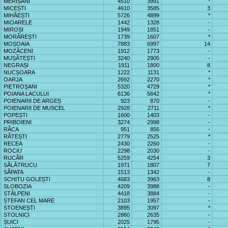
MERIȘANI
4510
3991
*
MICEȘTI
4610
3585
3
MIHĂEȘTI
5726
4899
*
MIOARELE
1442
1328
-
MIROȘI
1949
1851
-
MORĂREȘTI
1739
1607
*
MOȘOAIA
7883
6997
14
MOZĂCENI
1912
1773
-
MUȘĂTEȘTI
3240
2905
-
NEGRAȘI
1911
1800
8
NUCȘOARA
1222
1131
*
OARJA
2692
2270
*
PIETROȘANI
5320
4729
*
POIANA LACULUI
6136
5642
*
POIENARII DE ARGEȘ
923
870
-
POIENARII DE MUSCEL
2928
2711
*
POPEȘTI
1600
1403
-
PRIBOIENI
3274
2998
-
RÂCA
951
856
-
RĂTEȘTI
2779
2525
*
RECEA
2430
2260
-
ROCIU
2298
2030
-
RUCĂR
5259
4254
3
SĂLĂTRUCU
1971
1807
7
SĂPATA
1513
1342
-
SCHITU GOLEȘTI
4683
3963
8
SLOBOZIA
4209
3988
-
STÂLPENI
4418
3884
-
ȘTEFAN CEL MARE
2103
1957
-
STOENEȘTI
3895
3097
*
STOLNICI
2860
2635
-
ȘUICI
2025
1795
-