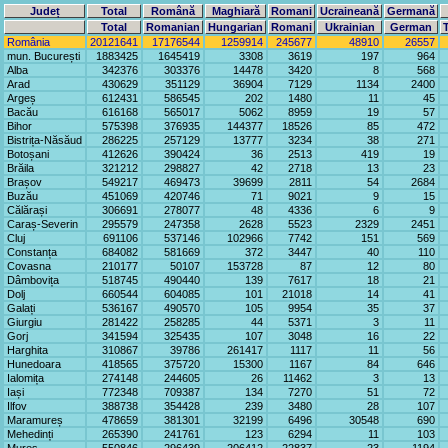
Județ
Total
Română
Maghiară
Romani
Ucraineană
Germană
Total
Romanian
Hungarian
Romani
Ukrainian
German
România
20121641
17176544
1259914
245677
48910
26557
mun. București
1883425
1645419
3308
3619
197
964
Alba
342376
303376
14478
3420
8
568
Arad
430629
351129
36904
7129
1134
2400
Argeș
612431
586545
202
1480
11
45
Bacău
616168
565017
5062
8959
19
57
Bihor
575398
376935
144377
18526
85
472
Bistrița-Năsăud
286225
257129
13777
3234
38
271
Botoșani
412626
390424
36
2513
419
19
Brăila
321212
298827
42
2718
13
23
Brașov
549217
469473
39699
2811
54
2684
Buzău
451069
420746
71
9021
9
15
Călărași
306691
278077
48
4336
6
9
Caraș-Severin
295579
247358
2628
5523
2329
2451
Cluj
691106
537146
102966
7742
151
569
Constanța
684082
581669
372
3447
40
110
Covasna
210177
50107
153728
87
12
80
Dâmbovița
518745
490440
139
7617
18
21
Dolj
660544
604085
101
21018
14
41
Galați
536167
490570
105
9954
35
37
Giurgiu
281422
258285
44
5371
3
11
Gorj
341594
325435
107
3048
16
22
Harghita
310867
39786
261417
1117
11
56
Hunedoara
418565
375720
15300
1167
84
646
Ialomița
274148
244605
26
11462
3
13
Iași
772348
709387
134
7270
51
72
Ilfov
388738
354428
239
3480
28
107
Maramureș
478659
381301
32199
6496
30548
690
Mehedinți
265390
241761
123
6294
11
103