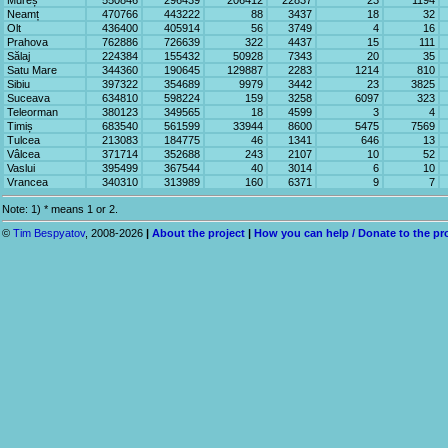
Mureș
550846
296439
206412
22837
23
1194
Neamț
470766
443222
88
3437
18
32
Olt
436400
405914
56
3749
4
16
Prahova
762886
726639
322
4437
15
111
Sălaj
224384
155432
50928
7343
20
35
Satu Mare
344360
190645
129887
2283
1214
810
Sibiu
397322
354689
9979
3442
23
3825
Suceava
634810
598224
159
3258
6097
323
Teleorman
380123
349565
18
4599
3
4
Timiș
683540
561599
33944
8600
5475
7569
Tulcea
213083
184775
46
1341
646
13
Vâlcea
371714
352688
243
2107
10
52
Vaslui
395499
367544
40
3014
6
10
Vrancea
340310
313989
160
6371
9
7
Note: 1) * means 1 or 2.
©
Tim Bespyatov
, 2008-2026
|
About the project
|
How you can help / Donate to the pr