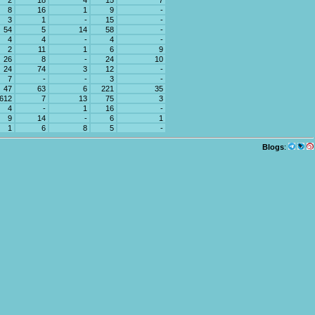
2
18
4
15
7
8
16
1
9
-
3
1
-
15
-
54
5
14
58
-
4
4
-
4
-
2
11
1
6
9
26
8
-
24
10
24
74
3
12
-
7
-
-
3
-
47
63
6
221
35
612
7
13
75
3
4
-
1
16
-
9
14
-
6
1
1
6
8
5
-
Blogs
: