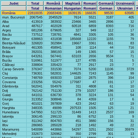
Județ
Total
Română
Maghiară
Romani
Germană
Ucraineană
Total
Romanian
Hungarian
Romani
German
Ukrainian
România
22810035
20683406
1639135
166635
98530
63585
mun. București
2067545
2045529
7614
5521
3187
405
Alba
413919
383932
23466
3465
2896
32
Arad
487617
402028
60518
6859
8393
716
Argeș
681206
679605
327
949
112
17
Bacău
737512
728781
4841
3305
105
36
Bihor
638863
431838
185668
12220
1155
79
Bistrița-Năsăud
326820
302984
19667
3361
661
83
Botoșani
461305
458941
108
1114
44
716
Brăila
392031
388193
149
1365
57
15
Brașov
643261
567441
63103
2656
9534
71
Buzău
516961
511977
127
4785
31
5
Călărași
338804
335423
77
2917
23
7
Caraș-Severin
376347
331530
7074
5200
11106
3729
Cluj
736301
582831
144625
7243
1145
99
Constanța
748769
693033
1180
2875
396
154
Covasna
233256
55242
177687
47
191
17
Dâmbovița
562041
554976
311
4808
61
10
Dolj
762142
751130
279
10257
186
13
Galați
641011
636730
378
3224
131
54
Giurgiu
313352
308846
84
4359
17
6
Gorj
401021
397809
423
2642
63
19
Harghita
348335
49099
297533
1505
125
21
Hunedoara
547950
511725
31449
1413
2537
169
Ialomița
306145
299133
86
6752
15
9
Iași
811342
804783
451
3880
156
31
Ilfov
286965
285028
218
1492
49
22
Maramureș
540099
443866
54297
3251
2502
35979
Mehedinți
332673
326962
350
2799
301
13