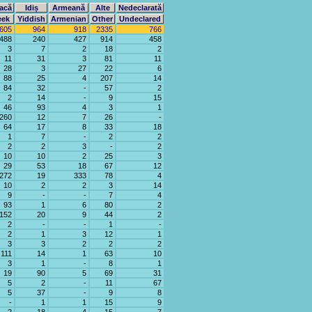
acă
Idiș
Armeană
Alte
Nedeclarată
eek
Yiddish
Armenian
Other
Undeclared
605
964
918
2335
766
488
240
427
914
458
3
7
2
18
2
11
31
3
81
11
28
3
27
22
6
88
25
4
207
14
84
32
-
57
2
2
14
-
9
15
46
93
4
3
1
260
12
7
26
-
64
17
8
33
18
1
7
-
2
2
2
2
3
-
2
10
10
2
25
3
29
53
18
67
12
272
19
333
78
4
10
2
2
3
14
9
-
-
7
4
93
1
6
80
2
152
20
9
44
2
2
-
-
1
-
2
1
3
12
1
3
3
2
2
2
111
14
1
63
10
3
1
-
8
1
19
90
5
69
31
5
2
-
11
67
5
37
-
9
8
-
1
1
15
9