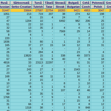
Rusă
Sârbocroată
Turcă
Tătară
Slovacă
Bulgară
Cehă
Poloneză
Gre
Russian
Serbo-Croatian
Tukrish
Tatar
Slovak
Bulgarian
Czech
Polish
Gr
31447
33664
27587
22754
18283
9421
4953
3047
2
1051
213
719
207
38
274
62
198
27
8
15
4
24
7
4
7
47
1204
10
-
6492
982
206
25
51
22
10
1
-
9
5
12
32
13
35
2
4
4
4
12
58
33
3
-
7569
29
14
22
8
4
1
-
4
-
2
5
220
1
-
-
-
1
2
11
1836
5
80
1
1
19
3
2
165
37
27
15
14
12
15
31
14
5
3
-
-
2
-
-
26
4
284
4
-
23
3
4
51
13820
15
1
338
49
3373
11
67
19
11
9
40
7
8
18
4816
33
23113
22297
7
91
31
37
24
12
2
-
-
1
1
1
27
243
27
2
5
1543
1
7
23
16
17
-
2
12
6
19
168
8
48
11
1
16
2
13
8
2
15
2
-
6
3
1
10
10
5
-
8
1
10
2
17
8
1
1
6
2
2
3
90
55
7
3
107
43
46
107
89
3
35
5
-
3
-
2
1768
4
7
9
-
6
10
23
31
3
7
7
1
15
4
3
31
66
4
3
17
4
8
12
6
1318
38
-
1
9
848
2