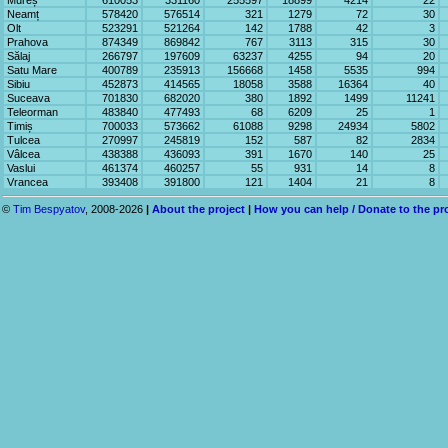
Mureș
610053
331160
255597
18899
4214
22
Neamț
578420
576514
321
1279
72
30
Olt
523291
521264
142
1788
42
3
Prahova
874349
869842
767
3113
315
30
Sălaj
266797
197609
63237
4255
94
20
Satu Mare
400789
235913
156668
1458
5535
994
Sibiu
452873
414565
18058
3588
16364
40
Suceava
701830
682020
380
1892
1499
11241
Teleorman
483840
477493
68
6209
25
1
Timiș
700033
573662
61088
9298
24934
5802
Tulcea
270997
245819
152
587
82
2834
Vâlcea
438388
436093
391
1670
140
25
Vaslui
461374
460257
55
931
14
8
Vrancea
393408
391800
121
1404
21
8
©
Tim Bespyatov
, 2008-2026
|
About the project
|
How you can help / Donate to the pr