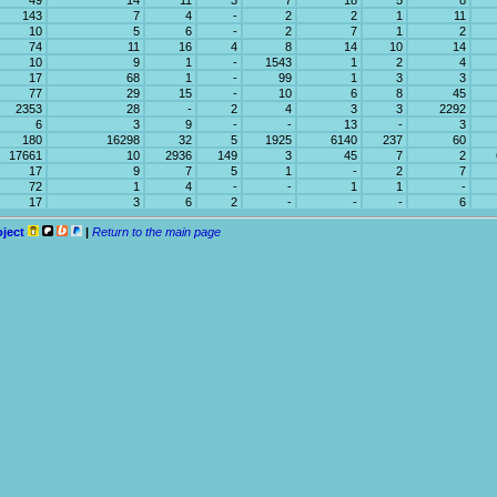
49
14
11
3
7
18
5
8
143
7
4
-
2
2
1
11
10
5
6
-
2
7
1
2
74
11
16
4
8
14
10
14
10
9
1
-
1543
1
2
4
17
68
1
-
99
1
3
3
77
29
15
-
10
6
8
45
2353
28
-
2
4
3
3
2292
6
3
9
-
-
13
-
3
180
16298
32
5
1925
6140
237
60
17661
10
2936
149
3
45
7
2
17
9
7
5
1
-
2
7
72
1
4
-
-
1
1
-
17
3
6
2
-
-
-
6
oject
|
Return to the main page