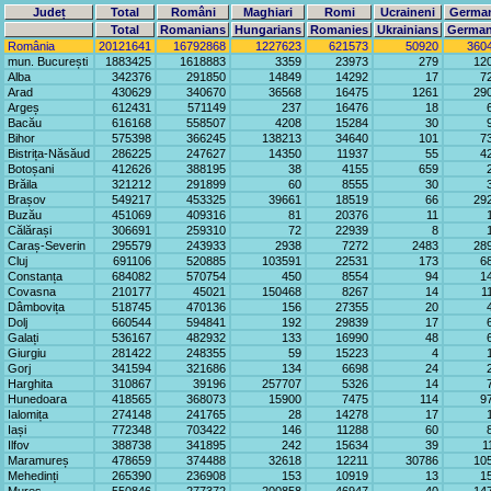
Județ
Total
Români
Maghiari
Romi
Ucraineni
Germa
Total
Romanians
Hungarians
Romanies
Ukrainians
Germa
România
20121641
16792868
1227623
621573
50920
360
mun. București
1883425
1618883
3359
23973
279
12
Alba
342376
291850
14849
14292
17
7
Arad
430629
340670
36568
16475
1261
29
Argeș
612431
571149
237
16476
18
Bacău
616168
558507
4208
15284
30
Bihor
575398
366245
138213
34640
101
7
Bistrița-Năsăud
286225
247627
14350
11937
55
4
Botoșani
412626
388195
38
4155
659
Brăila
321212
291899
60
8555
30
Brașov
549217
453325
39661
18519
66
29
Buzău
451069
409316
81
20376
11
Călărași
306691
259310
72
22939
8
Caraș-Severin
295579
243933
2938
7272
2483
28
Cluj
691106
520885
103591
22531
173
6
Constanța
684082
570754
450
8554
94
1
Covasna
210177
45021
150468
8267
14
1
Dâmbovița
518745
470136
156
27355
20
Dolj
660544
594841
192
29839
17
Galați
536167
482932
133
16990
48
Giurgiu
281422
248355
59
15223
4
Gorj
341594
321686
134
6698
24
Harghita
310867
39196
257707
5326
14
Hunedoara
418565
368073
15900
7475
114
9
Ialomița
274148
241765
28
14278
17
Iași
772348
703422
146
11288
60
Ilfov
388738
341895
242
15634
39
1
Maramureș
478659
374488
32618
12211
30786
10
Mehedinți
265390
236908
153
10919
13
1