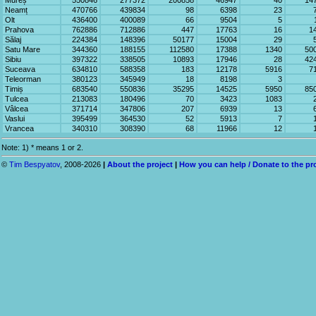
Mureș
550846
277372
200858
46947
40
14
Neamț
470766
439834
98
6398
23
Olt
436400
400089
66
9504
5
Prahova
762886
712886
447
17763
16
1
Sălaj
224384
148396
50177
15004
29
Satu Mare
344360
188155
112580
17388
1340
50
Sibiu
397322
338505
10893
17946
28
42
Suceava
634810
588358
183
12178
5916
7
Teleorman
380123
345949
18
8198
3
Timiș
683540
550836
35295
14525
5950
85
Tulcea
213083
180496
70
3423
1083
Vâlcea
371714
347806
207
6939
13
Vaslui
395499
364530
52
5913
7
Vrancea
340310
308390
68
11966
12
Note: 1) * means 1 or 2.
©
Tim Bespyatov
, 2008-2026
|
About the project
|
How you can help / Donate to the pr