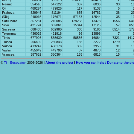
Mureș
580851
309375
228275
40425
72
20
Neamț
554516
547122
307
6036
33
1
Olt
489274
479826
117
9137
5
Prahova
829945
811194
655
16781
38
2
Sălaj
248015
176671
57167
12544
35
1
Satu Mare
367281
216085
129258
13478
1556
64
Sibiu
421724
382061
15344
17125
57
65
Suceava
688435
662980
368
9186
8514
17
Teleorman
436025
421918
66
13898
7
Timiș
677926
565639
50556
16084
7321
141
Tulcea
256492
230843
135
2272
1279
Vâlcea
413247
408178
332
3955
31
1
Vaslui
455049
449796
87
4873
12
Vrancea
387632
380364
135
6813
15
©
Tim Bespyatov
, 2008-2026
|
About the project
|
How you can help / Donate to the pr