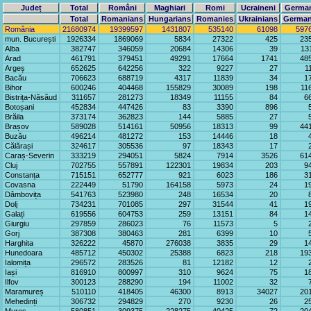
Județ
Total
Români
Maghiari
Romi
Ucraineni
Germa
Total
Romanians
Hungarians
Romanies
Ukrainians
Germa
România
21680974
19399597
1431807
535140
61098
597
mun. București
1926334
1869069
5834
27322
425
23
Alba
382747
346059
20684
14306
39
13
Arad
461791
379451
49291
17664
1741
48
Argeș
652625
642256
322
9227
27
1
Bacău
706623
688719
4317
11839
34
1
Bihor
600246
404468
155829
30089
198
11
Bistrița-Năsăud
311657
281273
18349
11155
84
6
Botoșani
452834
447426
83
3390
896
Brăila
373174
362823
144
5885
27
Brașov
589028
514161
50956
18313
99
44
Buzău
496214
481272
153
14446
18
Călărași
324617
305536
97
18343
17
Caraș-Severin
333219
294051
5824
7914
3526
61
Cluj
702755
557891
122301
19834
203
9
Constanța
715151
652777
921
6023
186
3
Covasna
222449
51790
164158
5973
24
1
Dâmbovița
541763
523980
248
16534
20
Dolj
734231
701085
297
31544
41
1
Galați
619556
604753
259
13151
84
1
Giurgiu
297859
286023
76
11573
5
Gorj
387308
380463
281
6399
10
Harghita
326222
45870
276038
3835
29
1
Hunedoara
485712
450302
25388
6823
218
19
Ialomița
296572
283526
81
12182
12
Iași
816910
800997
310
9624
75
1
Ilfov
300123
288290
194
11002
32
Maramureș
510110
418405
46300
8913
34027
20
Mehedinți
306732
294829
270
9230
26
2