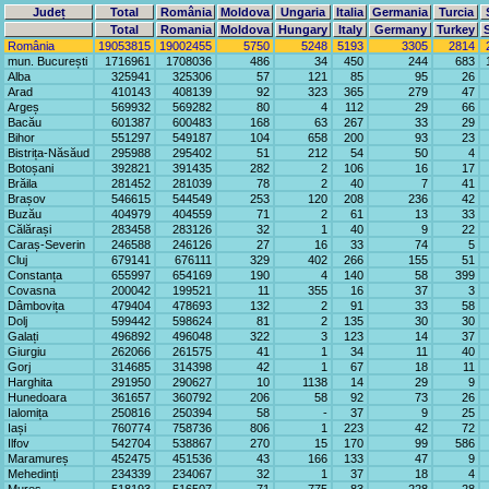
Județ
Total
România
Moldova
Ungaria
Italia
Germania
Turcia
Total
Romania
Moldova
Hungary
Italy
Germany
Turkey
România
19053815
19002455
5750
5248
5193
3305
2814
mun. București
1716961
1708036
486
34
450
244
683
Alba
325941
325306
57
121
85
95
26
Arad
410143
408139
92
323
365
279
47
Argeș
569932
569282
80
4
112
29
66
Bacău
601387
600483
168
63
267
33
29
Bihor
551297
549187
104
658
200
93
23
Bistrița-Năsăud
295988
295402
51
212
54
50
4
Botoșani
392821
391435
282
2
106
16
17
Brăila
281452
281039
78
2
40
7
41
Brașov
546615
544549
253
120
208
236
42
Buzău
404979
404559
71
2
61
13
33
Călărași
283458
283126
32
1
40
9
22
Caraș-Severin
246588
246126
27
16
33
74
5
Cluj
679141
676111
329
402
266
155
51
Constanța
655997
654169
190
4
140
58
399
Covasna
200042
199521
11
355
16
37
3
Dâmbovița
479404
478693
132
2
91
33
58
Dolj
599442
598624
81
2
135
30
30
Galați
496892
496048
322
3
123
14
37
Giurgiu
262066
261575
41
1
34
11
40
Gorj
314685
314398
42
1
67
18
11
Harghita
291950
290627
10
1138
14
29
9
Hunedoara
361657
360792
206
58
92
73
26
Ialomița
250816
250394
58
-
37
9
25
Iași
760774
758736
806
1
223
42
72
Ilfov
542704
538867
270
15
170
99
586
Maramureș
452475
451536
43
166
133
47
9
Mehedinți
234339
234067
32
1
37
18
4