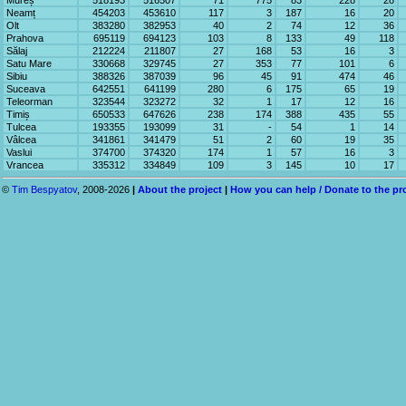
Mureș
518193
516507
71
775
83
228
28
Neamț
454203
453610
117
3
187
16
20
Olt
383280
382953
40
2
74
12
36
Prahova
695119
694123
103
8
133
49
118
Sălaj
212224
211807
27
168
53
16
3
Satu Mare
330668
329745
27
353
77
101
6
Sibiu
388326
387039
96
45
91
474
46
Suceava
642551
641199
280
6
175
65
19
Teleorman
323544
323272
32
1
17
12
16
Timiș
650533
647626
238
174
388
435
55
Tulcea
193355
193099
31
-
54
1
14
Vâlcea
341861
341479
51
2
60
19
35
Vaslui
374700
374320
174
1
57
16
3
Vrancea
335312
334849
109
3
145
10
17
©
Tim Bespyatov
, 2008-2026
|
About the project
|
How you can help / Donate to the pr