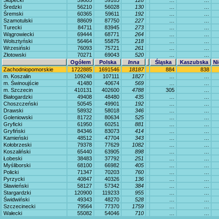
Słupecki
59805
59163
128
…
…
Średzki
56210
56028
130
…
…
Śremski
60365
59611
192
…
…
Szamotulski
88609
87750
227
…
…
Turecki
84711
83945
273
…
…
Wągrowiecki
69444
68771
264
…
…
Wolsztyński
56464
55875
218
…
…
Wrzesiński
76093
75721
261
…
…
Złotowski
70271
69043
520
…
…
Ogółem
Polska
Inna
Śląska
Kaszubska
Ni
Zachodniopomorskie
1722885
1691546
18187
884
838
m. Koszalin
109248
107111
1827
…
…
m. Świnoujście
41480
40674
569
…
…
m. Szczecin
410131
402600
4788
305
…
Białogardzki
49408
48480
435
…
…
Choszczeński
50545
49901
192
…
…
Drawski
58932
58018
346
…
…
Goleniowski
81722
80634
525
…
…
Gryficki
61950
60251
881
…
…
Gryfiński
84346
83073
414
…
…
Kamieński
48512
47704
343
…
…
Kołobrzeski
79378
77629
1082
…
…
Koszaliński
65440
63905
898
…
…
Łobeski
38483
37792
251
…
…
Myśliborski
68100
66982
405
…
…
Policki
71347
70203
760
…
…
Pyrzycki
40847
40326
136
…
…
Sławieński
58127
57342
384
…
…
Stargardzki
120900
119233
955
…
…
Świdwiński
49343
48270
528
…
…
Szczecinecki
79564
77370
1759
…
…
Wałecki
55082
54046
710
…
…