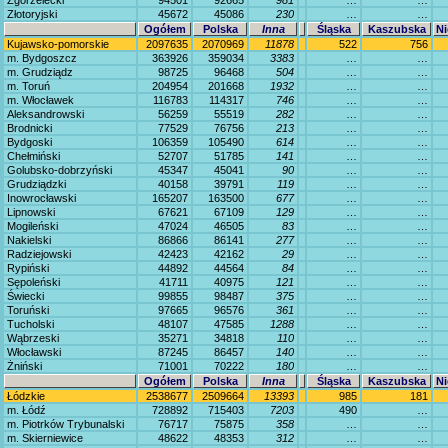
Zgorzelecki
94501
92665
981
…
…
Złotoryjski
45672
45086
230
…
…
Ogółem
Polska
Inna
Śląska
Kaszubska
Ni
Kujawsko-pomorskie
2097635
2070969
11878
522
756
m. Bydgoszcz
363926
359034
3383
…
…
m. Grudziądz
98725
96468
504
…
…
m. Toruń
204954
201668
1932
…
…
m. Włocławek
116783
114317
746
…
…
Aleksandrowski
56259
55519
282
…
…
Brodnicki
77529
76756
213
…
…
Bydgoski
106359
105490
614
…
…
Chełmiński
52707
51785
141
…
…
Golubsko-dobrzyński
45347
45041
90
…
…
Grudziądzki
40158
39791
119
…
…
Inowrocławski
165207
163500
677
…
…
Lipnowski
67621
67109
129
…
…
Mogileński
47024
46505
83
…
…
Nakielski
86866
86141
277
…
…
Radziejowski
42423
42162
29
…
…
Rypiński
44892
44564
84
…
…
Sępoleński
41711
40975
121
…
…
Świecki
99855
98487
375
…
…
Toruński
97665
96576
361
…
…
Tucholski
48107
47585
1288
…
…
Wąbrzeski
35271
34818
110
…
…
Włocławski
87245
86457
140
…
…
Żniński
71001
70222
180
…
…
Ogółem
Polska
Inna
Śląska
Kaszubska
Ni
Łódzkie
2538677
2509664
13393
985
181
m. Łódź
728892
715403
7203
490
…
m. Piotrków Trybunalski
76717
75875
358
…
…
m. Skierniewice
48622
48353
312
…
…