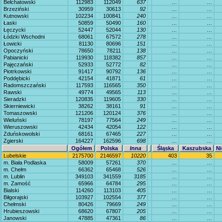
Bełchatowski
112983
112049
637
…
…
Brzeziński
30959
30613
92
…
…
Kutnowski
102234
100841
240
…
…
Łaski
50859
50490
160
…
…
Łęczycki
52447
52044
130
…
…
Łódzki Wschodni
68061
67572
278
…
…
Łowicki
81130
80696
151
…
…
Opoczyński
78650
78211
138
…
…
Pabianicki
119930
118382
857
…
…
Pajęczański
52933
52772
82
…
…
Piotrkowski
91417
90792
136
…
…
Poddębicki
42154
41871
61
…
…
Radomszczański
117593
116565
350
…
…
Rawski
49774
49565
113
…
…
Sieradzki
120835
119605
330
…
…
Skierniewicki
38262
38161
91
…
…
Tomaszowski
121206
120124
376
…
…
Wieluński
78197
77564
249
…
…
Wieruszowski
42434
42054
122
…
…
Zduńskowolski
68161
67465
227
…
…
Zgierski
164227
162596
698
…
…
Ogółem
Polska
Inna
Śląska
Kaszubska
Ni
Lubelskie
2175700
2146597
10220
403
35
m. Biała Podlaska
58009
57261
370
…
…
m. Chełm
66362
65468
526
…
…
m. Lublin
349103
341559
3185
…
…
m. Zamość
65966
64784
295
…
…
Bialski
114260
113103
405
…
…
Biłgorajski
103927
102554
377
…
…
Chełmski
80426
79669
249
…
…
Hrubieszowski
68620
67807
205
…
…
Janowski
47885
47361
86
…
…