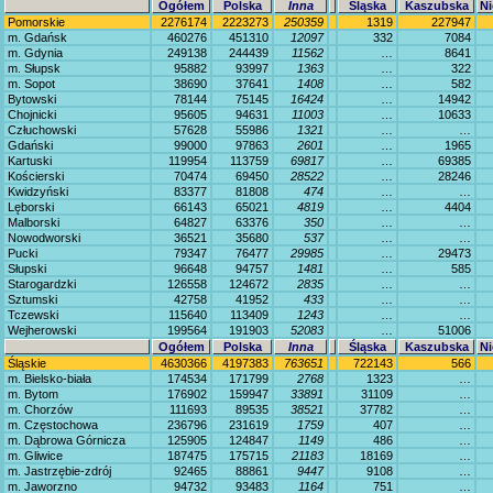
Ogółem
Polska
Inna
Śląska
Kaszubska
Ni
Pomorskie
2276174
2223273
250359
1319
227947
m. Gdańsk
460276
451310
12097
332
7084
m. Gdynia
249138
244439
11562
…
8641
m. Słupsk
95882
93997
1363
…
322
m. Sopot
38690
37641
1408
…
582
Bytowski
78144
75145
16424
…
14942
Chojnicki
95605
94631
11003
…
10633
Człuchowski
57628
55986
1321
…
…
Gdański
99000
97863
2601
…
1965
Kartuski
119954
113759
69817
…
69385
Kościerski
70474
69450
28522
…
28246
Kwidzyński
83377
81808
474
…
…
Lęborski
66143
65021
4819
…
4404
Malborski
64827
63376
350
…
…
Nowodworski
36521
35680
537
…
…
Pucki
79347
76477
29985
…
29473
Słupski
96648
94757
1481
…
585
Starogardzki
126558
124672
2835
…
…
Sztumski
42758
41952
433
…
…
Tczewski
115640
113409
1243
…
…
Wejherowski
199564
191903
52083
…
51006
Ogółem
Polska
Inna
Śląska
Kaszubska
Ni
Śląskie
4630366
4197383
763651
722143
566
m. Bielsko-biała
174534
171799
2768
1323
…
m. Bytom
176902
159947
33891
31109
…
m. Chorzów
111693
89535
38521
37782
…
m. Częstochowa
236796
231619
1759
407
…
m. Dąbrowa Górnicza
125905
124847
1149
486
…
m. Gliwice
187475
175715
21183
18169
…
m. Jastrzębie-zdrój
92465
88861
9447
9108
…
m. Jaworzno
94732
93483
1164
751
…