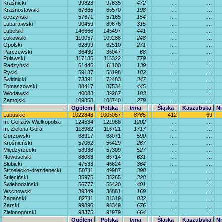
Kraśnicki
99823
97635
472
…
…
Krasnostawski
67665
66570
198
…
…
Łęczyński
57671
57165
154
…
…
Lubartowski
90459
89676
315
…
…
Lubelski
146666
145497
441
…
…
Łukowski
110057
109288
248
…
…
Opolski
62899
62510
271
…
…
Parczewski
36430
36047
68
…
…
Puławski
117135
115322
779
…
…
Radzyński
61446
61100
139
…
…
Rycki
59137
58198
182
…
…
Świdnicki
73391
72483
347
…
…
Tomaszowski
88417
87534
445
…
…
Włodawski
40088
39267
183
…
…
Zamojski
109858
108740
279
…
…
Ogółem
Polska
Inna
Śląska
Kaszubska
Ni
Lubuskie
1022843
1005057
8765
412
69
m. Gorzów Wielkopolski
124534
121988
1202
…
…
m. Zielona Góra
118982
116721
1717
…
…
Gorzowski
68917
68071
590
…
…
Krośnieński
57062
56429
267
…
…
Międzyrzecki
58938
57309
527
…
…
Nowosolski
88083
86714
631
…
…
Słubicki
47533
46624
364
…
…
Strzelecko-drezdenecki
50711
49987
398
…
…
Sulęciński
35975
35265
328
…
…
Świebodziński
56777
55420
401
…
…
Wschowski
39349
38881
169
…
…
Żagański
82711
81319
832
…
…
Żarski
99896
98349
676
…
…
Zielonogórski
93375
91979
664
…
…
Ogółem
Polska
Inna
Śląska
Kaszubska
Ni