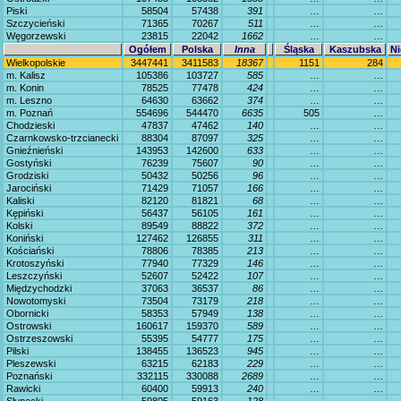
Piski
58504
57438
391
…
…
Szczycieński
71365
70267
511
…
…
Węgorzewski
23815
22042
1662
…
…
Ogółem
Polska
Inna
Śląska
Kaszubska
Ni
Wielkopolskie
3447441
3411583
18367
1151
284
m. Kalisz
105386
103727
585
…
…
m. Konin
78525
77478
424
…
…
m. Leszno
64630
63662
374
…
…
m. Poznań
554696
544470
6635
505
…
Chodzieski
47837
47462
140
…
…
Czarnkowsko-trzcianecki
88304
87097
325
…
…
Gnieźnieński
143953
142600
633
…
…
Gostyński
76239
75607
90
…
…
Grodziski
50432
50256
96
…
…
Jarociński
71429
71057
166
…
…
Kaliski
82120
81821
68
…
…
Kępiński
56437
56105
161
…
…
Kolski
89549
88822
372
…
…
Koniński
127462
126855
311
…
…
Kościański
78806
78385
213
…
…
Krotoszyński
77940
77329
146
…
…
Leszczyński
52607
52422
107
…
…
Międzychodzki
37063
36537
86
…
…
Nowotomyski
73504
73179
218
…
…
Obornicki
58353
57949
138
…
…
Ostrowski
160617
159370
589
…
…
Ostrzeszowski
55395
54777
175
…
…
Pilski
138455
136523
945
…
…
Pleszewski
63215
62183
229
…
…
Poznański
332115
330088
2689
…
…
Rawicki
60400
59913
240
…
…