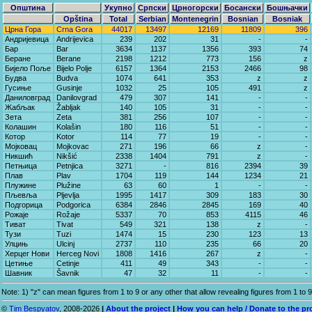
Општина
Укупно
Српски
Црногорски
Босански
Бошњачки
Opština
Total
Serbian
Montenegrin
Bosnian
Bosniak
Црна Гора
Crna Gora
44017
13497
12169
11809
396
Андријевица
Andrijevica
239
202
31
-
-
Бар
Bar
3634
1137
1356
393
74
Беране
Berane
2198
1212
773
156
z
Бијело Поље
Bijelo Polje
6157
1364
2153
2466
98
Будва
Budva
1074
641
353
z
z
Гусиње
Gusinje
1032
25
105
491
z
Даниловград
Danilovgrad
479
307
141
-
-
Жабљак
Žabljak
140
105
31
-
-
Зета
Zeta
381
256
107
-
-
Колашин
Kolašin
180
116
51
-
-
Котор
Kotor
114
77
19
-
-
Мојковац
Mojkovac
271
196
66
z
-
Никшић
Nikšić
2338
1404
791
z
-
Петњица
Petnjica
3271
-
816
2394
39
Плав
Plav
1704
119
144
1234
21
Плужине
Plužine
63
60
1
-
-
Пљевља
Pljevlja
1995
1417
309
183
30
Подгорица
Podgorica
6384
2846
2845
169
40
Рожаје
Rožaje
5337
70
853
4115
46
Тиват
Tivat
549
321
138
z
-
Тузи
Tuzi
1474
15
230
123
13
Улцињ
Ulcinj
2737
110
235
66
20
Херцег Нови
Herceg Novi
1808
1416
267
z
-
Цетиње
Cetinje
411
49
343
-
-
Шавник
Šavnik
47
32
11
-
-
Note: 1) "z" can mean figures from 1 to 9 or any other that allow revealing figures from 1 to 9
©
Tim Bespyatov
, 2008-2026
|
About the project
|
How you can help / Donate to the pr