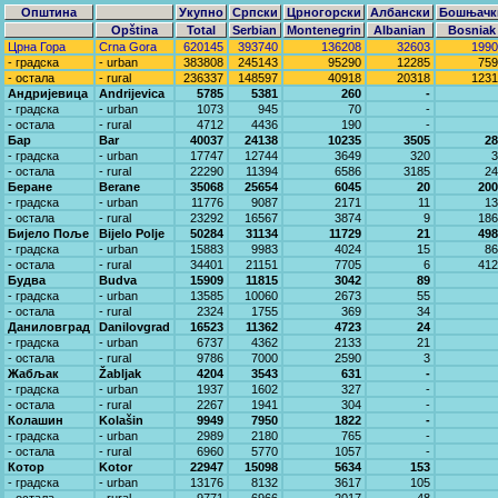
Општина
Укупно
Српски
Црногорски
Албански
Бошњачк
Opština
Total
Serbian
Montenegrin
Albanian
Bosniak
Црна Гора
Crna Gora
620145
393740
136208
32603
1990
- градска
- urban
383808
245143
95290
12285
759
- остала
- rural
236337
148597
40918
20318
1231
Андријевица
Andrijevica
5785
5381
260
-
- градска
- urban
1073
945
70
-
- остала
- rural
4712
4436
190
-
Бар
Bar
40037
24138
10235
3505
28
- градска
- urban
17747
12744
3649
320
3
- остала
- rural
22290
11394
6586
3185
24
Беране
Berane
35068
25654
6045
20
200
- градска
- urban
11776
9087
2171
11
13
- остала
- rural
23292
16567
3874
9
186
Бијело Поље
Bijelo Polje
50284
31134
11729
21
498
- градска
- urban
15883
9983
4024
15
86
- остала
- rural
34401
21151
7705
6
412
Будва
Budva
15909
11815
3042
89
- градска
- urban
13585
10060
2673
55
- остала
- rural
2324
1755
369
34
Даниловград
Danilovgrad
16523
11362
4723
24
- градска
- urban
6737
4362
2133
21
- остала
- rural
9786
7000
2590
3
Жабљак
Žabljak
4204
3543
631
-
- градска
- urban
1937
1602
327
-
- остала
- rural
2267
1941
304
-
Колашин
Kolašin
9949
7950
1822
-
- градска
- urban
2989
2180
765
-
- остала
- rural
6960
5770
1057
-
Котор
Kotor
22947
15098
5634
153
- градска
- urban
13176
8132
3617
105