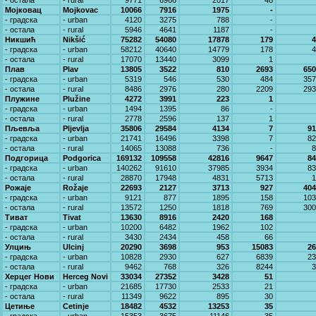
- остала
- rural
9771
6966
2017
48
Мојковац
Mojkovac
10066
7916
1975
-
- градска
- urban
4120
3275
788
-
- остала
- rural
5946
4641
1187
-
Никшић
Nikšić
75282
54080
17878
179
4
- градска
- urban
58212
40640
14779
178
4
- остала
- rural
17070
13440
3099
1
Плав
Plav
13805
3522
810
2693
650
- градска
- urban
5319
546
530
484
357
- остала
- rural
8486
2976
280
2209
293
Плужине
Plužine
4272
3991
223
1
- градска
- urban
1494
1395
86
-
- остала
- rural
2778
2596
137
1
Пљевља
Pljevlja
35806
29584
4134
7
91
- градска
- urban
21741
16496
3398
7
82
- остала
- rural
14065
13088
736
-
8
Подгорица
Podgorica
169132
109558
42816
9647
84
- градска
- urban
140262
91610
37985
3934
83
- остала
- rural
28870
17948
4831
5713
1
Рожаје
Rožaje
22693
2127
3713
927
404
- градска
- urban
9121
877
1895
158
103
- остала
- rural
13572
1250
1818
769
300
Тиват
Tivat
13630
8916
2420
168
- градска
- urban
10200
6482
1962
102
- остала
- rural
3430
2434
458
66
Улцињ
Ulcinj
20290
3698
953
15083
26
- градска
- urban
10828
2930
627
6839
23
- остала
- rural
9462
768
326
8244
3
Херцег Нови
Herceg Novi
33034
27352
3428
51
- градска
- urban
21685
17730
2533
21
- остала
- rural
11349
9622
895
30
Цетиње
Cetinje
18482
4532
13253
35