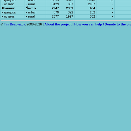
- градска
- urban
15353
3675
11146
35
- остала
- rural
3129
857
2107
-
Шавник
Šavnik
2947
2389
484
-
- градска
- urban
570
392
132
-
- остала
- rural
2377
1997
352
-
©
Tim Bespyatov
, 2008-2026
|
About the project
|
How you can help / Donate to the pr