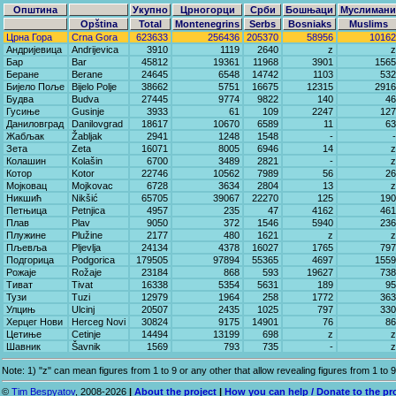
Општина
Укупно
Црногорци
Срби
Бошњаци
Муслимани
Opština
Total
Montenegrins
Serbs
Bosniaks
Muslims
Црна Гора
Crna Gora
623633
256436
205370
58956
10162
Андријевица
Andrijevica
3910
1119
2640
z
z
Бар
Bar
45812
19361
11968
3901
1565
Беране
Berane
24645
6548
14742
1103
532
Бијело Поље
Bijelo Polje
38662
5751
16675
12315
2916
Будва
Budva
27445
9774
9822
140
46
Гусиње
Gusinje
3933
61
109
2247
127
Даниловград
Danilovgrad
18617
10670
6589
11
63
Жабљак
Žabljak
2941
1248
1548
-
-
Зета
Zeta
16071
8005
6946
14
z
Колашин
Kolašin
6700
3489
2821
-
z
Котор
Kotor
22746
10562
7989
56
26
Мојковац
Mojkovac
6728
3634
2804
13
z
Никшић
Nikšić
65705
39067
22270
125
190
Петњица
Petnjica
4957
235
47
4162
461
Плав
Plav
9050
372
1546
5940
236
Плужине
Plužine
2177
480
1621
z
z
Пљевља
Pljevlja
24134
4378
16027
1765
797
Подгорица
Podgorica
179505
97894
55365
4697
1559
Рожаје
Rožaje
23184
868
593
19627
738
Тиват
Tivat
16338
5354
5631
189
95
Тузи
Tuzi
12979
1964
258
1772
363
Улцињ
Ulcinj
20507
2435
1025
797
330
Херцег Нови
Herceg Novi
30824
9175
14901
76
86
Цетиње
Cetinje
14494
13199
698
z
z
Шавник
Šavnik
1569
793
735
-
z
Note: 1) "z" can mean figures from 1 to 9 or any other that allow revealing figures from 1 to 9
©
Tim Bespyatov
, 2008-2026
|
About the project
|
How you can help / Donate to the pr