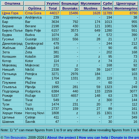
Општина
Укупно
Бошњаци
Муслимани
Срби
Црногорци
Opština
Total
Bosniaks
Muslims
Serbs
Montenegrins
Црна Гора
Crna Gora
44017
15486
1628
11789
8790
Андријевица
Andrijevica
239
-
-
194
38
Бар
Bar
3634
792
174
1013
955
Беране
Berane
2198
430
121
1081
506
Бијело Поље
Bijelo Polje
6157
3573
649
1280
551
Будва
Budva
1074
26
z
572
390
Гусиње
Gusinje
1032
556
28
21
17
Даниловград
Danilovgrad
479
-
-
244
212
Жабљак
Žabljak
140
-
-
90
45
Зета
Zeta
381
-
-
202
168
Колашин
Kolašin
180
-
z
95
73
Котор
Kotor
114
-
z
74
21
Мојковац
Mojkovac
271
z
-
168
92
Никшић
Nikšić
2338
20
39
1167
987
Петњица
Petnjica
3271
2976
184
-
103
Плав
Plav
1704
1331
20
119
31
Плужине
Plužine
63
-
-
60
2
Пљевља
Pljevlja
1995
281
59
1323
249
Подгорица
Podgorica
6384
440
133
2259
3077
Рожаје
Rožaje
5337
4657
148
63
178
Тиват
Tivat
549
z
z
300
144
Тузи
Tuzi
1474
231
20
7
112
Улцињ
Ulcinj
2737
159
27
89
161
Херцег Нови
Herceg Novi
1808
z
15
1301
313
Цетиње
Cetinje
411
-
-
37
349
Шавник
Šavnik
47
-
-
30
16
Note: 1) "z" can mean figures from 1 to 9 or any other that allow revealing figures from 1 to 9
©
Tim Bespyatov
, 2008-2026
|
About the project
|
How you can help / Donate to the pr