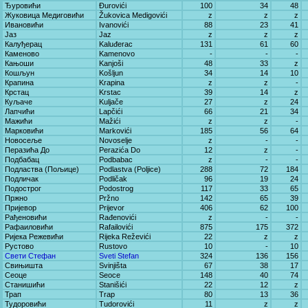
Ђуровићи
Đurovići
100
34
48
Жуковица Медиговићи
Žukovica Medigovići
z
z
z
Ивановићи
Ivanovići
88
23
41
Јаз
Jaz
z
z
z
Калуђерац
Kaluđerac
131
61
60
Каменово
Kamenovo
-
-
-
Кањоши
Kanjoši
48
33
z
Кошљун
Košljun
34
14
10
Крапина
Krapina
z
z
-
Крстац
Krstac
39
14
z
Куљаче
Kuljače
27
z
24
Лапчићи
Lapčići
66
21
34
Мажићи
Mažići
z
z
-
Марковићи
Markovići
185
56
64
Новосеље
Novoselje
z
-
-
Перазића До
Perazića Do
12
z
-
Подбабац
Podbabac
z
-
-
Подластва (Пољице)
Podlastva (Poljice)
288
72
184
Подличак
Podličak
96
19
24
Подострог
Podostrog
117
33
65
Пржно
Pržno
142
65
39
Пријевор
Prijevor
406
62
100
Рађеновићи
Rađenovići
z
-
-
Рафаиловићи
Rafailovići
875
175
372
Ријека Режевићи
Rijeka Reževići
22
z
z
Рустово
Rustovo
10
-
10
Свети Стефан
Sveti Stefan
324
136
156
Свињишта
Svinjišta
67
38
17
Сеоце
Seoce
148
40
74
Станишићи
Stanišići
22
12
z
Трап
Trap
80
13
36
Тудоровићи
Tudorovići
11
z
z