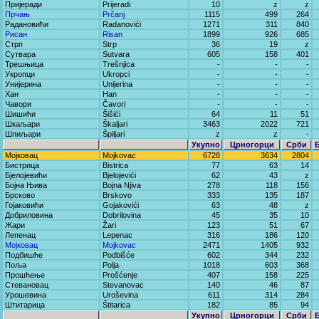
Пријеради
Prijeradi
10
z
z
Прчањ
Prčanj
1115
499
264
Радановићи
Radanovići
1271
311
840
Рисан
Risan
1899
926
685
Стрп
Strp
36
19
z
Сутвара
Sutvara
605
158
401
Трешњица
Trešnjica
-
-
-
Укропци
Ukropci
-
-
-
Унијерина
Unijerina
-
-
-
Хан
Han
-
-
-
Чавори
Čavori
-
-
-
Шишићи
Šišići
64
11
51
Шкаљари
Škaljari
3463
2022
721
Шпиљари
Špiljari
z
z
-
Укупно
Црногорци
Срби
Мојковац
Mojkovac
6728
3634
2804
Бистрица
Bistrica
77
63
14
Бјелојевићи
Bjelojevići
62
43
z
Бојна Њива
Bojna Njiva
278
118
156
Брсково
Brskovo
333
135
187
Гојаковићи
Gojakovići
63
48
z
Добриловина
Dobrilovina
45
35
10
Жари
Žari
123
51
67
Лепенац
Lepenac
316
186
120
Мојковац
Mojkovac
2471
1405
932
Подбишће
Podbišće
602
344
232
Поља
Polja
1018
603
368
Прошћење
Prošćenje
407
158
225
Стевановац
Stevanovac
140
46
87
Урошевина
Uroševina
611
314
284
Штитарица
Štitarica
182
85
94
Укупно
Црногорци
Срби