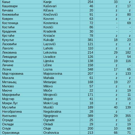
Кање
Kanje
254
33
z
Кашевари
Kaševari
46
z
17
Кичава
Kičava
20
z
z
Кнежевићи
Kneževići
91
z
80
Коврен
Kovren
63
z
z
Костеница
Kostenica
72
-
69
Костићи
Kostići
86
-
-
Краденик
Kradenik
30
-
-
Крстаће
Krstaće
78
z
z
Кукуље
Kukulje
381
18
23
Лазовићи
Lazovići
121
z
z
Лахоло
Laholo
110
z
z
Лековина
Lekovina
214
29
182
Ливадице
Livadice
126
z
54
Лијеска
Lijeska
138
19
116
Личине
Ličine
158
z
-
Лозна
Lozna
348
17
65
Мајсторовина
Majstorovina
207
z
133
Махала
Mahala
61
z
z
Метањац
Metanjac
168
19
27
Милово
Milovo
57
z
z
Миоче
Mioče
22
z
19
Миројевићи
Mirojevići
171
z
11
Мојстир
Mojstir
41
z
15
Мокри Луг
Mokri Lug
18
z
z
Муслићи
Muslići
189
40
139
Негобратина
Negobratina
28
z
-
Његњево
Njegnjevo
389
29
355
Ограде
Ograde
25
z
12
Оклади
Okladi
29
z
19
Олује
Oluje
200
10
69
Ораховица
Orahovica
213
66
71