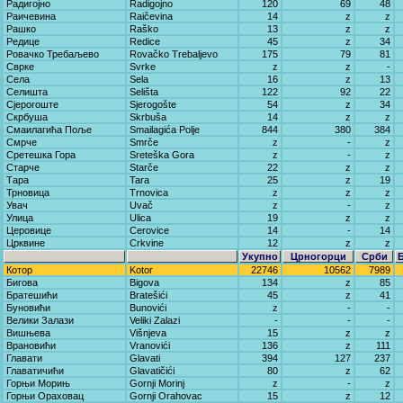
Радигојно
Radigojno
120
69
48
Раичевина
Raičevina
14
z
z
Рашко
Raško
13
z
z
Редице
Redice
45
z
34
Ровачко Требаљево
Rovačko Trebaljevo
175
79
81
Сврке
Svrke
z
z
-
Села
Sela
16
z
13
Селишта
Selišta
122
92
22
Сјерогоште
Sjerogošte
54
z
34
Скрбуша
Skrbuša
14
z
z
Смаилагића Поље
Smailagića Polje
844
380
384
Смрче
Smrče
z
-
z
Сретешка Гора
Sreteška Gora
z
-
z
Старче
Starče
22
z
z
Тара
Tara
25
z
19
Трновица
Trnovica
z
z
z
Увач
Uvač
z
-
z
Улица
Ulica
19
z
z
Церовице
Cerovice
14
-
14
Црквине
Crkvine
12
z
z
Укупно
Црногорци
Срби
Котор
Kotor
22746
10562
7989
Бигова
Bigova
134
z
85
Братешићи
Bratešići
45
z
41
Буновићи
Bunovići
z
-
-
Велики Залази
Veliki Zalazi
-
-
-
Вишњева
Višnjeva
15
z
z
Врановићи
Vranovići
136
z
111
Главати
Glavati
394
127
237
Главатичићи
Glavatičići
80
z
62
Горњи Морињ
Gornji Morinj
z
-
z
Горњи Ораховац
Gornji Orahovac
15
z
12