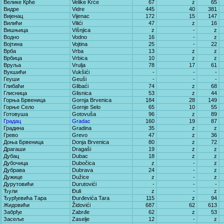
Велике Крће
Velike Krće
67
z
65
Видре
Vidre
445
40
381
Вијенац
Vijenac
172
15
147
Вилићи
Vilići
47
z
16
Вишњица
Višnjica
z
-
z
Водно
Vodno
16
-
z
Војтина
Vojtina
25
-
22
Врба
Vrba
13
z
z
Врбица
Vrbica
10
z
z
Вруља
Vrulja
78
17
61
Вукшићи
Vukšići
-
-
-
Геуши
Geuši
-
-
-
Глибаћи
Glibaći
74
z
68
Глисница
Glisnica
53
z
44
Горња Брвеница
Gornja Brvenica
184
28
149
Горње Село
Gornje Selo
65
10
55
Готовуша
Gotovuša
96
z
89
Градац
Gradac
160
19
87
Градина
Gradina
35
z
z
Грево
Grevo
47
z
36
Доња Брвеница
Donja Brvenica
80
z
72
Драгаши
Dragaši
19
z
z
Дубац
Dubac
18
z
z
Дубочица
Dubočica
z
-
z
Дубрава
Dubrava
24
-
z
Дужице
Dužice
z
-
z
Дурутовићи
Durutovići
-
-
-
Ђули
Đuli
z
-
z
Ђурђевића Тара
Đurđevića Tara
115
z
94
Жидовићи
Židovići
687
62
613
Забрђе
Zabrđe
62
z
53
Засеље
Zaselje
12
-
z