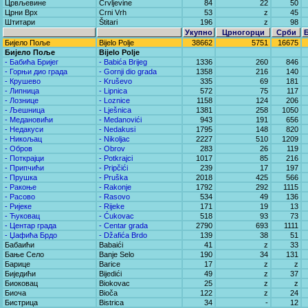
Црвљевине
Crvljevine
84
22
50
Црни Врх
Crni Vrh
53
z
45
Штитари
Štitari
196
z
98
Укупно
Црногорци
Срби
Бијело Поље
Bijelo Polje
38662
5751
16675
Бијело Поље
Bijelo Polje
- Бабића Бријег
- Babića Brijeg
1336
260
846
- Горњи дио града
- Gornji dio grada
1358
216
140
- Крушево
- Kruševo
335
69
181
- Липница
- Lipnica
572
75
117
- Лознице
- Loznice
1158
124
206
- Љешница
- Lješnica
1381
258
1050
- Медановићи
- Medanovići
943
191
656
- Недакуси
- Nedakusi
1795
148
820
- Никољац
- Nikoljac
2227
510
1209
- Обров
- Obrov
283
26
119
- Поткрајци
- Potkrajci
1017
85
216
- Припчићи
- Pripčići
239
17
197
- Прушка
- Pruška
2018
425
566
- Ракоње
- Rakonje
1792
292
1115
- Расово
- Rasovo
534
49
136
- Ријеке
- Rijeke
171
19
13
- Ћуковац
- Ćukovac
518
93
73
- Центар града
- Centar grada
2790
693
1111
- Џафића Брдо
- Džafića Brdo
139
38
51
Бабаићи
Babaići
41
z
33
Бање Село
Banje Selo
190
34
131
Барице
Barice
17
z
z
Биједићи
Bijedići
49
z
37
Биоковац
Biokovac
25
z
z
Биоча
Bioča
122
z
24
Бистрица
Bistrica
34
-
12