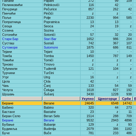
Папани
Papani
272
99
109
Пелинковићи
Pelinkovići
116
42
-
Печурице
Pečurice
857
262
42
Пинчићи
Pinčići
z
z
-
Поље
Polje
2230
994
585
Попратница
Popratnica
13
13
-
Сеоца
Seoca
24
19
z
Созина
Sozina
-
-
-
Сотонићи
Sotonići
57
32
20
Стари Бар
Stari Bar
1652
986
204
Сусташ
Sustaš
742
367
107
Сутоморе
Sutomore
1875
686
811
Тејани
Tejani
10
-
-
Томба
Tomba
1450
787
149
Томићи
Tomići
z
z
z
Трново
Trnovo
z
z
-
Туђемили
Tuđemili
121
104
z
Турчини
Turčini
-
-
-
Утрг
Utrg
16
z
z
Цкла
Ckla
42
-
-
Чањ
Čanj
133
54
59
Челуга
Čeluga
1618
827
192
Шушањ
Šušanj
3430
1228
938
Укупно
Црногорци
Срби
Беране
Berane
24645
6548
14742
Бабино
Babino
320
44
273
Бастахе
Bastahe
23
z
11
Беран Село
Beran Selo
1514
288
709
Беране
Berane
9532
2943
4896
Бубање
Bubanje
129
z
93
Будимља
Budimlja
2079
386
1182
Буче
Buče
781
233
486