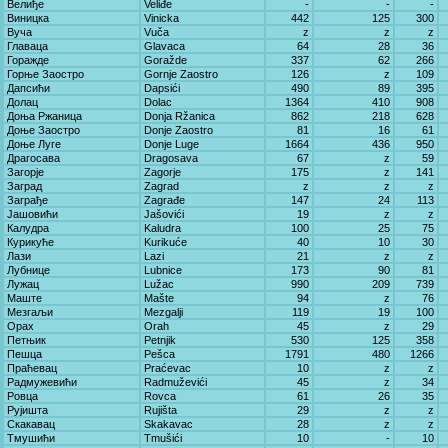
Велиђе
Veliđe
-
-
-
Виницка
Vinicka
442
125
300
Вуча
Vuča
z
z
z
Главаца
Glavaca
64
28
36
Горажде
Goražde
337
62
266
Горње Заостро
Gornje Zaostro
126
z
109
Дапсићи
Dapsići
490
89
395
Долац
Dolac
1364
410
908
Доња Ржаница
Donja Ržanica
862
218
628
Доње Заостро
Donje Zaostro
81
16
61
Доње Луге
Donje Luge
1664
436
950
Драгосава
Dragosava
67
z
59
Загорје
Zagorje
175
z
141
Заград
Zagrad
z
z
z
Заграђе
Zagrađe
147
24
113
Јашовићи
Jašovići
19
z
z
Калудра
Kaludra
100
25
75
Курикуће
Kurikuće
40
10
30
Лази
Lazi
21
z
z
Лубнице
Lubnice
173
90
81
Лужац
Lužac
990
209
739
Маште
Mašte
94
z
76
Мезгаљи
Mezgalji
119
19
100
Орах
Orah
45
z
29
Петњик
Petnjik
530
125
358
Пешца
Pešca
1791
480
1266
Праћевац
Praćevac
10
z
z
Радмужевићи
Radmuževići
45
z
34
Ровца
Rovca
61
26
35
Рујишта
Rujišta
29
z
z
Скакавац
Skakavac
28
z
z
Тмушићи
Tmušići
10
-
10