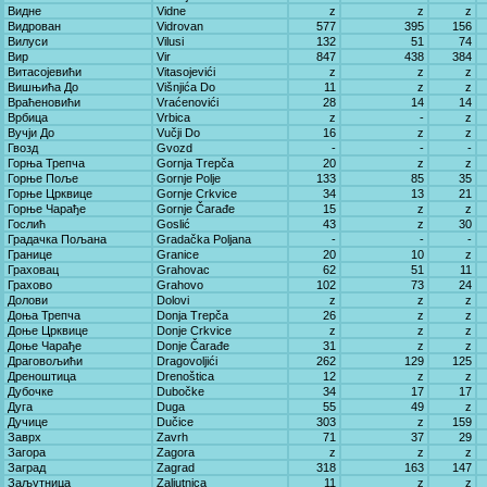
Видне
Vidne
z
z
z
Видрован
Vidrovan
577
395
156
Вилуси
Vilusi
132
51
74
Вир
Vir
847
438
384
Витасојевићи
Vitasojevići
z
z
z
Вишњића До
Višnjića Do
11
z
z
Враћеновићи
Vraćenovići
28
14
14
Врбица
Vrbica
z
-
z
Вучји До
Vučji Do
16
z
z
Гвозд
Gvozd
-
-
-
Горња Трепча
Gornja Trepča
20
z
z
Горње Поље
Gornje Polje
133
85
35
Горње Црквице
Gornje Crkvice
34
13
21
Горње Чарађе
Gornje Čarađe
15
z
z
Гослић
Goslić
43
z
30
Градачка Пољана
Gradačka Poljana
-
-
-
Границе
Granice
20
10
z
Граховац
Grahovac
62
51
11
Грахово
Grahovo
102
73
24
Долови
Dolovi
z
z
z
Доња Трепча
Donja Trepča
26
z
z
Доње Црквице
Donje Crkvice
z
z
z
Доње Чарађе
Donje Čarađe
31
z
z
Драговољићи
Dragovoljići
262
129
125
Дреноштица
Drenoštica
12
z
z
Дубочке
Dubočke
34
17
17
Дуга
Duga
55
49
z
Дучице
Dučice
303
z
159
Заврх
Zavrh
71
37
29
Загора
Zagora
z
z
z
Заград
Zagrad
318
163
147
Заљутница
Zaljutnica
11
z
z