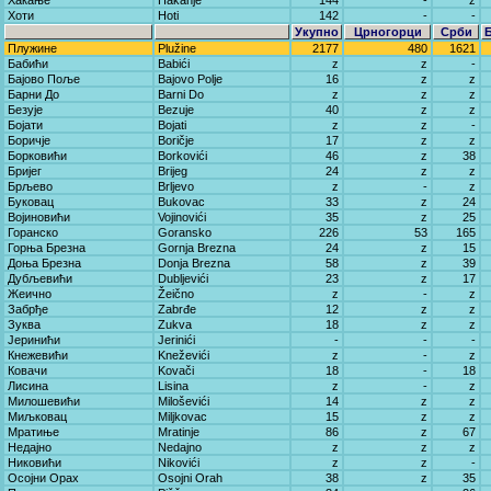
Хакање
Hakanje
144
-
z
Хоти
Hoti
142
-
-
Укупно
Црногорци
Срби
Плужине
Plužine
2177
480
1621
Бабићи
Babići
z
z
-
Бајово Поље
Bajovo Polje
16
z
z
Барни До
Barni Do
z
z
z
Безује
Bezuje
40
z
z
Бојати
Bojati
z
z
-
Боричје
Boričje
17
z
z
Борковићи
Borkovići
46
z
38
Бријег
Brijeg
24
z
z
Брљево
Brljevo
z
-
z
Буковац
Bukovac
33
z
24
Војиновићи
Vojinovići
35
z
25
Горанско
Goransko
226
53
165
Горња Брезна
Gornja Brezna
24
z
15
Доња Брезна
Donja Brezna
58
z
39
Дубљевићи
Dubljevići
23
z
17
Жеично
Žeično
z
-
z
Забрђе
Zabrđe
12
z
z
Зуква
Zukva
18
z
z
Јеринићи
Jerinići
-
-
-
Кнежевићи
Kneževići
z
-
z
Ковачи
Kovači
18
-
18
Лисина
Lisina
z
-
z
Милошевићи
Miloševići
14
z
z
Миљковац
Miljkovac
15
z
z
Мратиње
Mratinje
86
z
67
Недајно
Nedajno
z
z
z
Никовићи
Nikovići
z
z
-
Осојни Орах
Osojni Orah
38
z
35