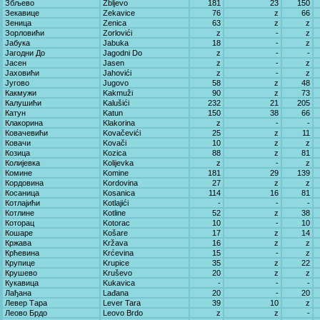
Збљево
Zbljevo
181
23
150
Зекавице
Zekavice
76
z
66
Зеница
Zenica
63
z
z
Зорловићи
Zorlovići
z
-
z
Јабука
Jabuka
18
-
z
Јагодни До
Jagodni Do
z
-
-
Јасен
Jasen
z
-
z
Јаховићи
Jahovići
z
-
z
Југово
Jugovo
58
z
48
Какмужи
Kakmuži
90
z
73
Калушићи
Kalušići
232
21
205
Катун
Katun
150
38
66
Клакорина
Klakorina
z
-
-
Ковачевићи
Kovačevići
25
z
11
Ковачи
Kovači
10
z
z
Козица
Kozica
88
z
81
Колијевка
Kolijevka
z
-
z
Комине
Komine
181
29
139
Кордовина
Kordovina
27
z
z
Косаница
Kosanica
114
16
81
Котлајићи
Kotlajići
-
-
-
Котлине
Kotline
52
z
38
Которац
Kotorac
10
-
10
Кошаре
Košare
17
z
14
Кржава
Kržava
16
z
z
Крћевина
Krćevina
15
-
z
Крупице
Krupice
35
z
22
Крушево
Kruševo
20
z
z
Кукавица
Kukavica
-
-
-
Лађана
Lađana
20
-
20
Левер Тара
Lever Tara
39
10
z
Леово Брдо
Leovo Brdo
z
z
-