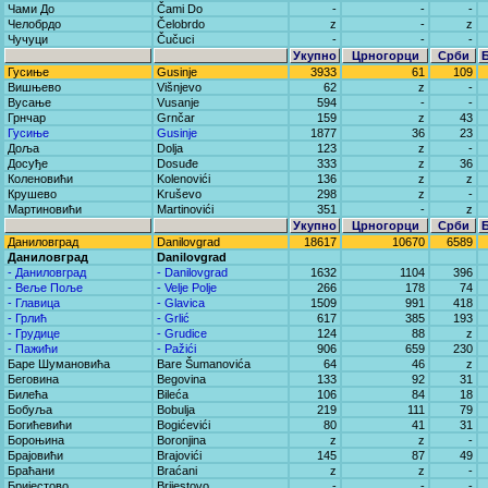
Чами До
Čami Do
-
-
-
Челобрдо
Čelobrdo
z
-
z
Чучуци
Čučuci
-
-
-
Укупно
Црногорци
Срби
Гусиње
Gusinje
3933
61
109
Вишњево
Višnjevo
62
z
-
Вусање
Vusanje
594
-
-
Грнчар
Grnčar
159
z
43
Гусиње
Gusinje
1877
36
23
Доља
Dolja
123
z
-
Досуђе
Dosuđe
333
z
36
Коленовићи
Kolenovići
136
z
z
Крушево
Kruševo
298
z
-
Мартиновићи
Martinovići
351
-
z
Укупно
Црногорци
Срби
Даниловград
Danilovgrad
18617
10670
6589
Даниловград
Danilovgrad
- Даниловград
- Danilovgrad
1632
1104
396
- Веље Поље
- Velje Polje
266
178
74
- Главица
- Glavica
1509
991
418
- Грлић
- Grlić
617
385
193
- Грудице
- Grudice
124
88
z
- Пажићи
- Pažići
906
659
230
Баре Шумановића
Bare Šumanovića
64
46
z
Беговина
Begovina
133
92
31
Билећа
Bileća
106
84
18
Бобуља
Bobulja
219
111
79
Богићевићи
Bogićevići
80
41
31
Бороњина
Boronjina
z
z
-
Брајовићи
Brajovići
145
87
49
Браћани
Braćani
z
z
-
Бријестово
Brijestovo
-
-
-