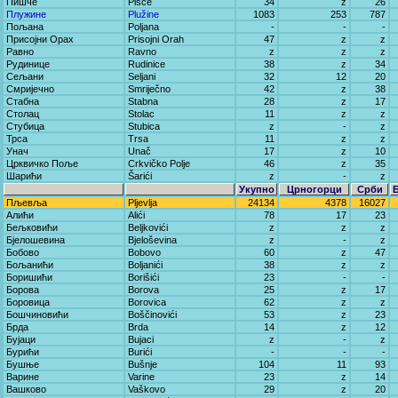
Пишче
Pišče
34
z
26
Плужине
Plužine
1083
253
787
Пољана
Poljana
-
-
-
Присојни Орах
Prisojni Orah
47
z
z
Равно
Ravno
z
z
z
Рудинице
Rudinice
38
z
34
Сељани
Seljani
32
12
20
Смријечно
Smriječno
42
z
38
Стабна
Stabna
28
z
17
Столац
Stolac
11
z
z
Стубица
Stubica
z
-
z
Трса
Trsa
11
z
z
Унач
Unač
17
z
10
Црквичко Поље
Crkvičko Polje
46
z
35
Шарићи
Šarići
z
-
z
Укупно
Црногорци
Срби
Пљевља
Pljevlja
24134
4378
16027
Алићи
Alići
78
17
23
Бељковићи
Beljkovići
z
z
z
Бјелошевина
Bjeloševina
z
-
z
Бобово
Bobovo
60
z
47
Бољанићи
Boljanići
38
z
z
Боришићи
Borišići
23
-
-
Борова
Borova
25
z
17
Боровица
Borovica
62
z
z
Бошчиновићи
Boščinovići
53
z
23
Брда
Brda
14
z
12
Бујаци
Bujaci
z
-
z
Бурићи
Burići
-
-
-
Бушње
Bušnje
104
11
93
Варине
Varine
23
z
14
Вашково
Vaškovo
29
z
20