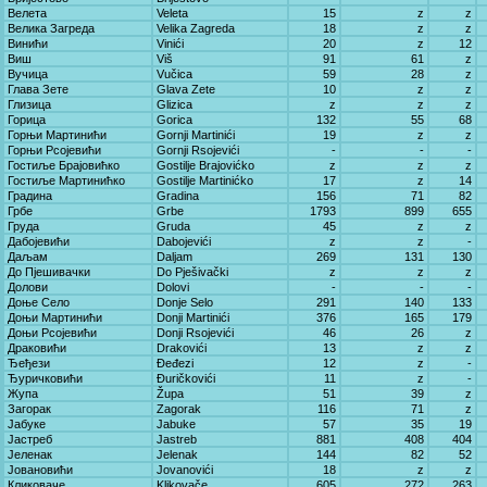
Велета
Veleta
15
z
z
Велика Загреда
Velika Zagreda
18
z
z
Винићи
Vinići
20
z
12
Виш
Viš
91
61
z
Вучица
Vučica
59
28
z
Глава Зете
Glava Zete
10
z
z
Глизица
Glizica
z
z
z
Горица
Gorica
132
55
68
Горњи Мартинићи
Gornji Martinići
19
z
z
Горњи Рсојевићи
Gornji Rsojevići
-
-
-
Гостиље Брајовићко
Gostilje Brajovićko
z
z
z
Гостиље Мартинићко
Gostilje Martinićko
17
z
14
Градина
Gradina
156
71
82
Грбе
Grbe
1793
899
655
Груда
Gruda
45
z
z
Дабојевићи
Dabojevići
z
z
-
Даљам
Daljam
269
131
130
До Пјешивачки
Do Pješivački
z
z
z
Долови
Dolovi
-
-
-
Доње Село
Donje Selo
291
140
133
Доњи Мартинићи
Donji Martinići
376
165
179
Доњи Рсојевићи
Donji Rsojevići
46
26
z
Драковићи
Drakovići
13
z
z
Ђеђези
Đeđezi
12
z
-
Ђуричковићи
Đuričkovići
11
z
-
Жупа
Župa
51
39
z
Загорак
Zagorak
116
71
z
Јабуке
Jabuke
57
35
19
Јастреб
Jastreb
881
408
404
Јеленак
Jelenak
144
82
52
Јовановићи
Jovanovići
18
z
z
Кликоваче
Klikovače
605
272
263