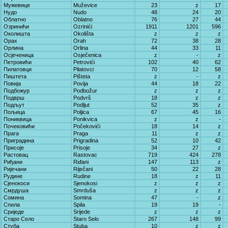
Мужевице
Muževice
23
z
17
Нудо
Nudo
48
24
20
Облатно
Oblatno
76
27
44
Озринићи
Ozrinići
1911
1201
596
Околишта
Okolišta
z
z
z
Орах
Orah
72
38
28
Орлина
Orlina
44
33
11
Осјеченица
Osječenica
z
-
z
Петровићи
Petrovići
102
40
62
Пилатовци
Pilatovci
70
12
58
Пиштета
Pišteta
z
-
z
Повија
Povija
44
18
22
Подбожур
Podbožur
z
z
z
Подврш
Podvrš
18
z
z
Подљут
Podljut
52
35
z
Пољица
Poljica
67
45
16
Пониквица
Ponikvica
z
z
-
Почековићи
Počekovići
18
14
z
Прага
Praga
11
z
z
Приградина
Prigradina
52
10
42
Присоје
Prisoje
34
27
z
Растовац
Rastovac
719
424
278
Риђани
Riđani
147
113
z
Ријечани
Riječani
50
22
28
Рудине
Rudine
18
z
11
Сјенокоси
Sjenokosi
z
z
z
Смрдуша
Smrduša
z
z
z
Сомина
Somina
47
-
z
Спила
Spila
19
19
-
Сриједе
Srijede
z
z
z
Старо Село
Staro Selo
267
148
99
Стуба
Stuba
10
z
z