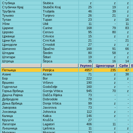
Стубица
Stubica
z
z
z
Стубички Крај
Stubički Kraj
25
19
z
Трубјела
Trubjela
46
39
z
Туњево
Tunjevo
26
21
z
Тупан
Tupan
23
z
16
Убли
Ubli
11
-
11
Царине
Carine
168
79
83
Церово
Cerovo
95
80
z
Црквице
Crkvice
15
z
z
Црни Кук
Crni Kuk
21
-
21
Црнодоли
Crnodoli
27
z
z
Шипачно
Šipačno
168
91
66
Штедим
Štedim
80
58
z
Штитари
Štitari
19
z
z
Штрпца
Štrpca
35
16
14
Укупно
Црногорци
Срби
Петњица
Petnjica
4957
235
47
Азане
Azane
71
z
38
Бор
Bor
222
z
z
Вршево
Vrševo
190
z
-
Годочеље
Godočelje
160
z
-
Горња Врбица
Gornja Vrbica
945
70
z
Дашча Ријека
Dašča Rijeka
73
-
-
Добродоле
Dobrodole
79
-
-
Доња Врбица
Donja Vrbica
99
z
-
Јаворова
Javorova
73
-
-
Јоховица
Johovica
112
z
-
Калица
Kalica
146
z
-
Крушча
Krušča
27
-
-
Лагатори
Lagatori
406
11
-
Љешница
Lješnica
11
z
z
Муровац
Murovac
32
z
-