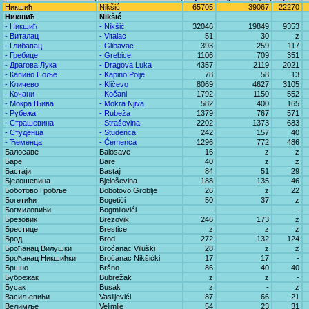
Никшић
Nikšić
65705
39067
22270
Никшић
Nikšić
- Никшић
- Nikšić
32046
19849
9353
- Виталац
- Vitalac
51
30
z
- Глибавац
- Glibavac
393
259
117
- Гребице
- Grebice
1106
709
351
- Драгова Лука
- Dragova Luka
4357
2119
2021
- Капино Поље
- Kapino Polje
78
58
13
- Кличево
- Kličevo
8069
4627
3105
- Кочани
- Kočani
1792
1150
552
- Мокра Њива
- Mokra Njiva
582
400
165
- Рубежа
- Rubeža
1379
767
571
- Страшевина
- Straševina
2202
1373
683
- Студенца
- Studenca
242
157
40
- Ћеменца
- Ćemenca
1296
772
486
Балосаве
Balosave
16
z
z
Баре
Bare
40
z
z
Бастаји
Bastaji
84
51
29
Бјелошевина
Bjeloševina
188
135
46
Боботово Гробље
Bobotovo Groblje
26
z
22
Богетићи
Bogetići
50
37
z
Богмиловићи
Bogmilovići
-
-
-
Брезовик
Brezovik
246
173
z
Брестице
Brestice
z
z
z
Брод
Brod
272
132
124
Броћанац Вилушки
Broćanac Viluški
28
z
z
Броћанац Никшићки
Broćanac Nikšićki
17
17
-
Бршно
Bršno
86
40
40
Бубрежак
Bubrežak
z
z
-
Бусак
Busak
z
-
z
Васиљевићи
Vasiljevići
87
66
21
Велимље
Velimlje
54
23
31