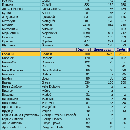
Гостиљ
Gostilj
76
42
z
Гошићи
Gošići
322
162
150
Доња Цијевна
Donja Cijevna
435
186
184
Курило
Kurilo
87
65
z
Љајковићи
Ljajkovići
537
315
176
Матагужи
Mataguži
1181
475
627
Махала
Mahala
2410
1044
1210
Митровићи
Mitrovići
278
162
103
Мојановићи
Mojanovići
1680
807
712
Понари
Ponari
229
135
59
Српска
Srpska
477
271
174
Шушуња
Šušunja
264
175
73
Укупно
Црногорци
Срби
Колашин
Kolašin
6700
3489
2821
Бабљак
Babljak
170
54
102
Баковићи
Bakovići
122
75
z
Баре
Bare
70
z
41
Баре Краљске
Bare Kraljske
69
40
29
Блатина
Blatina
91
37
45
Бојићи
Bojići
80
58
22
Бреза
Breza
330
168
150
Веље Дубоко
Velje Duboko
34
z
z
Вишње
Višnje
z
z
-
Владош
Vladoš
31
z
z
Влаховићи
Vlahovići
58
z
39
Војковићи
Vojkovići
87
48
30
Врањештица
Vranještica
18
z
z
Врујица
Vrujica
40
27
13
Горња Ровца Булатовићи
Gornja Rovca Bulatovići
z
z
-
Горње Липово
Gornje Lipovo
69
33
28
Доње Липово
Donje Lipovo
82
46
36
Драговића Поље
Dragovića Polje
38
19
z