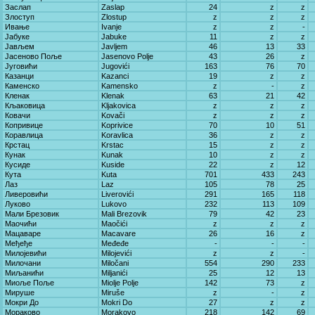
Заслап
Zaslap
24
z
z
Злоступ
Zlostup
z
z
z
Ивање
Ivanje
z
z
-
Јабуке
Jabuke
11
z
z
Јављем
Javljem
46
13
33
Јасеново Поље
Jasenovo Polje
43
26
z
Југовићи
Jugovići
163
76
70
Казанци
Kazanci
19
z
z
Каменско
Kamensko
z
-
z
Кленак
Klenak
63
21
42
Кљаковица
Kljakovica
z
z
z
Ковачи
Kovači
z
z
z
Копривице
Koprivice
70
10
51
Коравлица
Koravlica
36
z
z
Крстац
Krstac
15
z
z
Кунак
Kunak
10
z
z
Кусиде
Kuside
22
z
12
Кута
Kuta
701
433
243
Лаз
Laz
105
78
25
Ливеровићи
Liverovići
291
165
118
Луково
Lukovo
232
113
109
Мали Брезовик
Mali Brezovik
79
42
23
Маочићи
Maočići
z
z
z
Мацаваре
Macavare
26
16
z
Међеђе
Međeđe
-
-
-
Милојевићи
Milojevići
z
z
-
Милочани
Miločani
554
290
233
Миљанићи
Miljanići
25
12
13
Миоље Поље
Miolje Polje
142
73
z
Мируше
Miruše
z
-
z
Мокри До
Mokri Do
27
z
z
Мораково
Morakovo
218
142
69