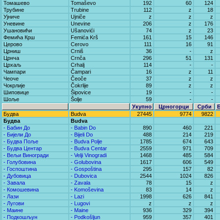
Томашево
Tomaševo
192
60
124
Трубине
Trubine
112
z
18
Ујниче
Ujniče
z
z
z
Уневине
Unevine
206
z
176
Ушановићи
Ušanovići
74
z
23
Фемића Крш
Femića Krš
161
15
146
Церово
Cerovo
111
16
91
Црниш
Crniš
36
-
z
Црнча
Crnča
296
51
131
Црхаљ
Crhalj
114
-
-
Чампари
Čampari
16
z
11
Чеоче
Čeoče
37
z
z
Чокрлије
Čokrlije
89
z
z
Шиповице
Šipovice
19
-
-
Шоље
Šolje
59
-
-
Укупно
Црногорци
Срби
Будва
Budva
27445
9774
9822
Будва
Budva
- Бабин До
- Babin Do
890
460
221
- Бијели До
- Bijeli Do
488
214
219
- Будва Поље
- Budva Polje
1785
674
643
- Будва Центар
- Budva Centar
2559
971
709
- Вељи Виногради
- Velji Vinogradi
1468
485
584
- Голубовина
- Golubovina
1617
606
549
- Госпоштина
- Gospoština
295
157
82
- Дубовица
- Dubovica
2544
1024
826
- Завала
- Zavala
78
15
z
- Комошевина
- Komoševina
83
14
z
- Лази
- Lazi
1998
626
841
- Лугови
- Lugovi
z
z
z
- Маине
- Maine
936
329
394
- Подкошљун
- Podkošljun
959
357
401