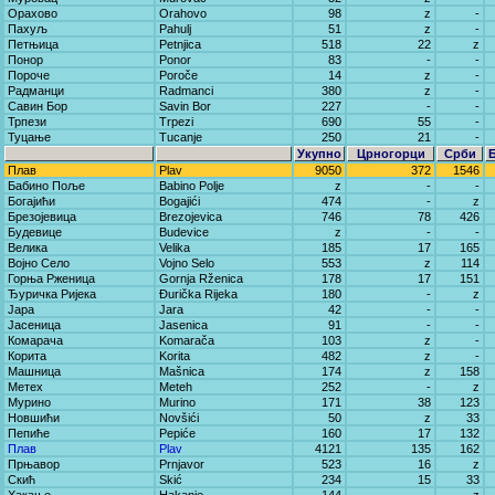
Орахово
Orahovo
98
z
-
Пахуљ
Pahulj
51
z
-
Петњица
Petnjica
518
22
z
Понор
Ponor
83
-
-
Пороче
Poroče
14
z
-
Радманци
Radmanci
380
z
-
Савин Бор
Savin Bor
227
-
-
Трпези
Trpezi
690
55
-
Туцање
Tucanje
250
21
-
Укупно
Црногорци
Срби
Плав
Plav
9050
372
1546
Бабино Поље
Babino Polje
z
-
-
Богајићи
Bogajići
474
-
z
Брезојевица
Brezojevica
746
78
426
Будевице
Budevice
z
-
-
Велика
Velika
185
17
165
Војно Село
Vojno Selo
553
z
114
Горња Рженица
Gornja Rženica
178
17
151
Ђуричка Ријека
Đurička Rijeka
180
-
z
Јара
Jara
42
-
-
Јасеница
Jasenica
91
-
-
Комарача
Komarača
103
z
-
Корита
Korita
482
z
-
Машница
Mašnica
174
z
158
Метех
Meteh
252
-
z
Мурино
Murino
171
38
123
Новшићи
Novšići
50
z
33
Пепиће
Pepiće
160
17
132
Плав
Plav
4121
135
162
Прњавор
Prnjavor
523
16
z
Скић
Skić
234
15
33