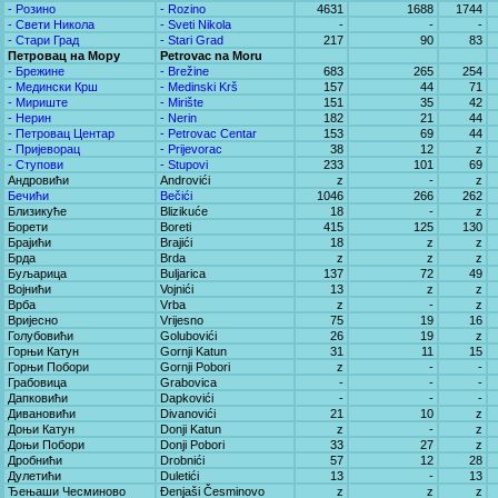
- Розино
- Rozino
4631
1688
1744
- Свети Никола
- Sveti Nikola
-
-
-
- Стари Град
- Stari Grad
217
90
83
Петровац на Мору
Petrovac na Moru
- Брежине
- Brežine
683
265
254
- Медински Крш
- Medinski Krš
157
44
71
- Мириште
- Mirište
151
35
42
- Нерин
- Nerin
182
21
44
- Петровац Центар
- Petrovac Centar
153
69
44
- Пријеворац
- Prijevorac
38
12
z
- Ступови
- Stupovi
233
101
69
Андровићи
Androvići
z
-
z
Бечићи
Bečići
1046
266
262
Близикуће
Blizikuće
18
-
z
Борети
Boreti
415
125
130
Брајићи
Brajići
18
z
z
Брда
Brda
z
z
z
Буљарица
Buljarica
137
72
49
Војнићи
Vojnići
13
z
z
Врба
Vrba
z
-
z
Вријесно
Vrijesno
75
19
16
Голубовићи
Golubovići
26
19
z
Горњи Катун
Gornji Katun
31
11
15
Горњи Побори
Gornji Pobori
z
-
-
Грабовица
Grabovica
-
-
-
Дапковићи
Dapkovići
-
-
-
Дивановићи
Divanovići
21
10
z
Доњи Катун
Donji Katun
z
-
z
Доњи Побори
Donji Pobori
33
27
z
Дробнићи
Drobnići
57
12
28
Дулетићи
Duletići
13
-
13
Ђењаши Чесминово
Đenjaši Česminovo
z
z
z