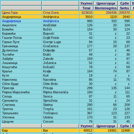
Укупно
Црногорци
Срби
Total
Montenegrins
Serbs
Црна Гора
Crna Gora
623633
256436
205370
Андријевица
Andrijevica
3910
1119
2640
Андријевица
Andrijevica
960
332
595
Анџелати
Andželati
126
20
104
Божићи
Božići
154
30
124
Бојовићи
Bojovići
31
z
22
Гњили Поток
Gnjili Potok
43
z
23
Горње Луге
Gornje Luge
94
15
69
Грачаница
Gračanica
177
29
137
Дулипоље
Dulipolje
57
z
46
Ђулићи
Đulići
49
z
39
Забрђе
Zabrđe
159
z
97
Јошаница
Jošanica
52
z
41
Кошутићи
Košutići
78
z
59
Краље
Kralje
164
74
87
Кути
Kuti
19
z
z
Навотина
Navotina
86
11
75
Обло Брдо
Oblo Brdo
30
z
z
Присоја
Prisoja
299
135
144
Ријека Марсенића
Rijeka Marsenića
160
z
111
Сеоца
Seoca
87
11
65
Сјеножета
Sjenožeta
31
z
24
Слатина
Slatina
280
66
209
Трепча
Trepča
161
23
126
Трешњево
Trešnjevo
367
123
227
Улотина
Ulotina
170
31
133
Цецуни
Cecuni
76
31
45
Укупно
Црногорци
Срби
Бар
Bar
45812
19361
11968