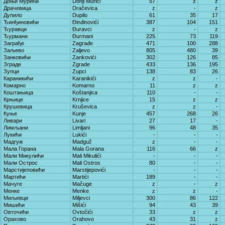
Доњи Мурићи
Donji Murići
57
z
z
Драчевица
Dračevica
z
-
z
Дупило
Dupilo
61
35
17
Ђинђиновићи
Đinđinovići
387
104
151
Ђуравци
Đuravci
z
-
z
Ђурмани
Đurmani
225
73
119
Заграђе
Zagrađe
471
100
288
Заљево
Zaljevo
805
480
39
Занковићи
Zankovići
302
126
85
Зграде
Zgrade
433
136
195
Зупци
Zupci
138
83
26
Караникићи
Karanikići
z
z
-
Комарно
Komarno
11
z
z
Коштањица
Koštanjica
110
-
-
Крњице
Krnjice
15
z
z
Крушевица
Kruševica
z
z
-
Куње
Kunje
457
268
26
Ливари
Livari
27
17
-
Лимљани
Limljani
96
48
35
Лукићи
Lukići
-
-
-
Мадгуж
Madguž
z
-
-
Мала Горана
Mala Gorana
116
66
z
Мали Микулићи
Mali Mikulići
-
-
-
Мали Острос
Mali Ostros
80
-
-
Марстијеповићи
Marstijepovići
-
-
-
Мартићи
Martići
189
-
-
Мачуге
Mačuge
z
-
z
Менке
Menke
z
z
-
Миљевци
Miljevci
300
86
122
Мишићи
Mišići
94
43
39
Овточићи
Ovtočići
33
z
z
Орахово
Orahovo
43
31
z