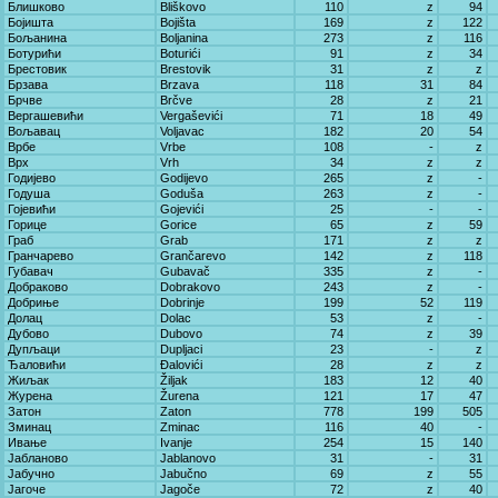
Блишково
Bliškovo
110
z
94
Бојишта
Bojišta
169
z
122
Бољанина
Boljanina
273
z
116
Ботурићи
Boturići
91
z
34
Брестовик
Brestovik
31
z
z
Брзава
Brzava
118
31
84
Брчве
Brčve
28
z
21
Вергашевићи
Vergaševići
71
18
49
Вољавац
Voljavac
182
20
54
Врбе
Vrbe
108
-
z
Врх
Vrh
34
z
z
Годијево
Godijevo
265
z
-
Годуша
Goduša
263
z
-
Гојевићи
Gojevići
25
-
-
Горице
Gorice
65
z
59
Граб
Grab
171
z
z
Гранчарево
Grančarevo
142
z
118
Губавач
Gubavač
335
z
-
Добраково
Dobrakovo
243
z
-
Добриње
Dobrinje
199
52
119
Долац
Dolac
53
z
-
Дубово
Dubovo
74
z
39
Дупљаци
Dupljaci
23
-
z
Ђаловићи
Đalovići
28
z
z
Жиљак
Žiljak
183
12
40
Журена
Žurena
121
17
47
Затон
Zaton
778
199
505
Зминац
Zminac
116
40
-
Ивање
Ivanje
254
15
140
Јабланово
Jablanovo
31
-
31
Јабучно
Jabučno
69
z
55
Јагоче
Jagoče
72
z
40