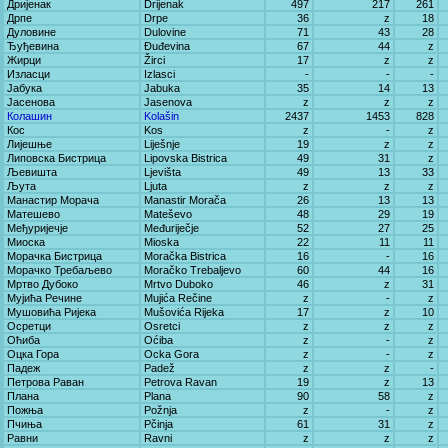
Дријенак
Drijenak
497
217
261
Дрпе
Drpe
36
z
18
Дуловине
Dulovine
71
43
28
Ђуђевина
Đuđevina
67
44
z
Жирци
Žirci
17
z
z
Изласци
Izlasci
-
-
-
Јабука
Jabuka
35
14
13
Јасенова
Jasenova
z
z
z
Колашин
Kolašin
2437
1453
828
Кос
Kos
z
-
z
Лијешње
Liješnje
19
z
z
Липовска Бистрица
Lipovska Bistrica
49
31
z
Љевишта
Ljevišta
49
13
33
Љута
Ljuta
z
z
z
Манастир Морача
Manastir Morača
26
13
13
Матешево
Mateševo
48
29
19
Међуријечје
Međuriječje
52
27
25
Миоска
Mioska
22
11
11
Морачка Бистрица
Moračka Bistrica
16
-
16
Морачко Требаљево
Moračko Trebaljevo
60
44
16
Мртво Дубоко
Mrtvo Duboko
46
z
31
Мујића Речине
Mujića Rečine
z
-
z
Мушовића Ријека
Mušovića Rijeka
17
z
10
Осретци
Osretci
z
z
z
Оћиба
Oćiba
z
-
z
Оцка Гора
Ocka Gora
z
-
z
Падеж
Padež
z
z
-
Петрова Раван
Petrova Ravan
19
z
13
Плана
Plana
90
58
z
Пожња
Požnja
z
-
z
Пчиња
Pčinja
61
31
z
Равни
Ravni
z
z
z