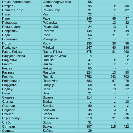
Османбегово село
Osmanbegovo selo
56
-
-
Острељ
Ostrelj
95
z
80
Павино Поље
Pavino Polje
91
z
82
Пали
Pali
22
z
z
Папе
Pape
145
48
97
Пећарска
Pećarska
77
13
32
Писана Јела
Pisana Jela
24
13
11
Побретићи
Pobretići
144
z
39
Пода
Poda
264
31
z
Пожегиња
Požeginja
27
-
z
Потрк
Potrk
135
30
96
Пријелози
Prijelozi
247
40
196
Равна Ријека
Ravna Rijeka
375
81
290
Радојева Глава
Radojeva Glava
14
-
z
Радулићи
Radulići
47
z
z
Ракита
Rakita
67
z
51
Ракља
Raklja
65
-
z
Растока
Rastoka
124
13
80
Ресник
Resnik
2752
243
702
Рибаревине
Ribarevine
383
97
278
Родијеља
Rodijelja
68
z
40
Садици
Sadici
65
13
52
Села
Sela
21
-
z
Сипање
Sipanje
114
-
-
Слатка
Slatka
z
z
10
Соколац
Sokolac
60
z
z
Срђевац
Srđevac
245
13
41
Стожер
Stožer
43
z
36
Стројтаница
Strojtanica
319
31
236
Стубо
Stubo
31
-
z
Сутиван
Sutivan
997
115
422
Сушица
Sušica
39
-
-