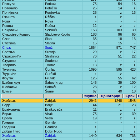
Поткула
Potkula
75
54
16
Поточило
Potočilo
25
14
z
Почијевка
Počijevka
28
z
13
Ржишта
Ržišta
z
z
-
Рова
Rova
-
-
-
Рошца
Rošca
12
z
z
Секулићи
Sekulići
153
103
39
Сладојево Копито
Sladojevo Kopito
183
96
65
Слап
Slap
35
18
13
Слатина
Slatina
15
15
-
Спуж
Spuž
1864
971
747
Сретња
Sretnja
29
z
17
Страхинићи
Strahinići
76
51
22
Студено
Studeno
z
-
z
Творило
Tvorilo
13
z
z
Ћурилац
Ćurilac
1095
595
423
Ћурчићи
Ćurčići
z
z
-
Фрутак
Frutak
125
55
62
Шабов круг
Šabov krug
148
39
100
Шобаићи
Šobaići
23
z
12
Шуме
Šume
67
40
18
Укупно
Црногорци
Срби
Жабљак
Žabljak
2941
1248
1548
Борје
Borje
44
21
23
Брајковача
Brajkovača
11
z
z
Вирак
Virak
75
z
39
Врела
Vrela
19
z
z
Гомиле
Gomile
-
-
-
Градина
Gradina
z
-
z
Добри Нуго
Dobri Nugo
z
-
z
Жабљак
Žabljak
1440
634
733