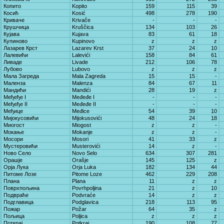
Копито
Kopito
159
115
39
Косић
Kosić
498
278
190
Криваче
Krivače
-
-
-
Крушчица
Kruščica
134
103
26
Кујава
Kujava
83
61
18
Купиново
Kupinovo
z
z
z
Лазарев Крст
Lazarev Krst
37
24
10
Лалевићи
Lalevići
158
84
61
Ливаде
Livade
212
106
78
Лубово
Lubovo
z
z
z
Мала Загреда
Mala Zagreda
15
15
-
Маленза
Malenza
84
67
11
Мандићи
Mandići
28
19
z
Међеђе I
Međeđe I
-
-
-
Међеђе II
Međeđe II
-
-
-
Међице
Međice
54
39
10
Мијокусовићи
Mijokusovići
48
24
18
Миогост
Miogost
z
z
-
Мокање
Mokanje
z
z
-
Мосори
Mosori
41
33
z
Мустеровићи
Musterovići
14
z
-
Ново Село
Novo Selo
634
307
281
Орашје
Orašje
145
125
z
Орја Лука
Orja Luka
182
134
44
Питоме Лозе
Pitome Loze
462
229
208
Плана
Plana
11
z
z
Поврхпољина
Povrhpoljina
21
z
10
Подвраће
Podvraće
14
z
z
Подглавица
Podglavica
218
113
95
Пожар
Požar
64
35
z
Пољица
Poljica
z
z
z
Поткрај
Potkraj
190
108
77