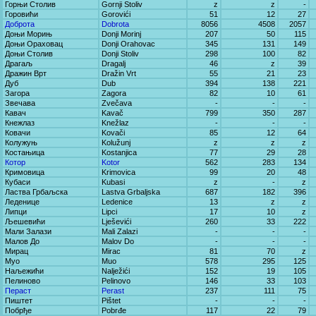
Горњи Столив
Gornji Stoliv
z
z
-
Горовићи
Gorovići
51
12
27
Доброта
Dobrota
8056
4508
2057
Доњи Морињ
Donji Morinj
207
50
115
Доњи Ораховац
Donji Orahovac
345
131
149
Доњи Столив
Donji Stoliv
298
100
82
Драгаљ
Dragalj
46
z
39
Дражин Врт
Dražin Vrt
55
21
23
Дуб
Dub
394
138
221
Загора
Zagora
82
10
61
Звечава
Zvečava
-
-
-
Кавач
Kavač
799
350
287
Кнежлаз
Knežlaz
-
-
-
Ковачи
Kovači
85
12
64
Колужуњ
Kolužunj
z
z
z
Костањица
Kostanjica
77
29
28
Котор
Kotor
562
283
134
Кримовица
Krimovica
99
20
48
Кубаси
Kubasi
z
-
z
Ластва Грбаљска
Lastva Grbaljska
687
182
396
Леденице
Ledenice
13
z
z
Липци
Lipci
17
10
z
Љешевићи
Lješevići
260
33
222
Мали Залази
Mali Zalazi
-
-
-
Малов До
Malov Do
-
-
-
Мирац
Mirac
81
70
z
Муо
Muo
578
295
125
Наљежићи
Nalježići
152
19
105
Пелиново
Pelinovo
146
33
103
Пераст
Perast
237
111
75
Пиштет
Pištet
-
-
-
Побрђе
Pobrđe
117
22
79