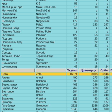
Зминица
Zminica
17
z
z
Крш
Krš
56
z
z
Мала Црна Гора
Mala Crna Gora
13
10
z
Мотички Гај
Motički Gaj
147
z
76
Нинковићи
Ninkovići
20
z
11
Новаковићи
Novakovići
13
z
z
Његовуђа
Njegovuđa
172
83
76
Палеж
Palež
417
153
247
Пашина Вода
Pašina Voda
66
z
47
Пашино Поље
Pašino Polje
z
z
z
Питомине
Pitomine
122
55
63
Подгора
Podgora
53
23
27
Пошћенски Крај
Pošćenski Kraj
27
22
z
Расова
Rasova
43
21
z
Руданци
Rudanci
z
-
z
Суводо
Suvodo
12
z
z
Тепачко Поље
Tepačko Polje
85
32
43
Тепца
Tepca
27
20
z
Шљиванско
Šljivansko
z
z
-
Шумановац
Šumanovac
45
18
24
Укупно
Црногорци
Срби
Зета
Zeta
16071
8005
6946
Анови
Anovi
490
273
166
Балабани
Balabani
993
510
436
Бериславци
Berislavci
469
286
150
Бијело Поље
Bijelo Polje
762
428
301
Бистрице
Bistrice
284
155
117
Ботун
Botun
706
431
240
Врањина
Vranjina
129
83
41
Вуковци
Vukovci
392
198
177
Голубовци
Golubovci
2521
1156
1209
Горичани
Goričani
1349
646
590