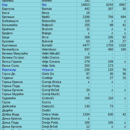
Арбнеш
Arbneš
192
-
-
Бар
Bar
14823
6243
4967
Бартула
Bartula
442
267
30
Беса
Besa
19
-
-
Бјелиши
Bjeliši
2186
756
694
Бобовиште
Bobovište
115
z
z
Бољевићи
Boljevići
155
98
41
Браћени
Braćeni
11
z
z
Бријеге
Brijege
z
z
z
Брца
Brca
268
105
92
Буковик
Bukovik
53
24
27
Буртаиши
Burtaiši
4477
1703
1310
Велембуси
Velembusi
937
450
190
Велики Микулићи
Veliki Mikulići
z
-
-
Велики Острос
Veliki Ostros
244
-
-
Веља Горана
Velja Gorana
279
109
z
Веље Село
Velje Selo
250
173
-
Вирпазар
Virpazar
235
133
78
Глухи До
Gluhi Do
87
45
36
Годиње
Godinje
42
27
15
Горња Бриска
Gornja Briska
z
z
-
Горња Пода
Gornja Poda
-
-
-
Горњи Брчели
Gornji Brčeli
20
z
z
Горњи Мурићи
Gornji Murići
z
-
-
Грдовићи
Grdovići
169
110
z
Гурза
Gurza
-
-
-
Дабезићи
Dabezići
130
73
-
Дедићи
Dedići
-
-
-
Добра Вода
Dobra Voda
1334
630
42
Доња Бриска
Donja Briska
z
-
-
Доња Пода
Donja Poda
166
105
z
Доњи Брчели
Donji Brčeli
12
z
z