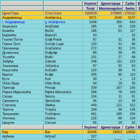
Укупно
Црногорци
Срби
Total
Montenegrins
Serbs
Црна Гора
Crna Gora
620029
278865
178110
Андријевица
Andrijevica
5071
1646
3137
г. Андријевица
g. Andrijevica
1048
350
643
Анџелати
Andželati
185
19
159
Божићи
Božići
186
61
117
Бојовићи
Bojovići
33
-
32
Гњили Поток
Gnjili Potok
87
31
36
Горње Луге
Gornje Luge
120
31
86
Грачаница
Gračanica
272
92
176
Дулипоље
Dulipolje
89
39
49
Ђулићи
Đulići
101
27
68
Забрђе
Zabrđe
248
111
123
Јошаница
Jošanica
97
32
63
Кошутићи
Košutići
120
38
70
Краље
Kralje
205
90
110
Кути
Kuti
30
z
23
Обло Брдо
Oblo Brdo
54
19
35
Присоја
Prisoja
339
167
155
Ријека Марсенића
Rijeka Marsenića
298
78
193
Сеоца
Seoca
104
11
91
Сјеножета
Sjenožeta
56
13
39
Слатина
Slatina
449
121
312
Трепча
Trepča
209
39
135
Трешњево
Trešnjevo
461
185
256
Улотина
Ulotina
225
68
134
Цецуни
Cecuni
55
19
32
Укупно
Црногорци
Срби
Бар
Bar
42048
19553
10656
Арбнеж
Arbnež
327
-
-