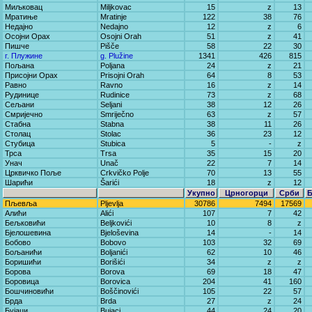
Миљковац
Miljkovac
15
z
13
Мратиње
Mratinje
122
38
76
Недајно
Nedajno
12
z
6
Осојни Орах
Osojni Orah
51
z
41
Пишче
Pišče
58
22
30
г. Плужине
g. Plužine
1341
426
815
Пољана
Poljana
24
z
21
Присојни Орах
Prisojni Orah
64
8
53
Равно
Ravno
16
z
14
Рудинице
Rudinice
73
z
68
Сељани
Seljani
38
12
26
Смријечно
Smriječno
63
z
57
Стабна
Stabna
38
11
26
Столац
Stolac
36
23
12
Стубица
Stubica
5
-
z
Трса
Trsa
35
15
20
Унач
Unač
22
7
14
Црквичко Поље
Crkvičko Polje
70
13
55
Шарићи
Šarići
18
z
12
Укупно
Црногорци
Срби
Пљевља
Pljevlja
30786
7494
17569
Алићи
Alići
107
7
42
Бељковићи
Beljkovići
10
8
z
Бјелошевина
Bjeloševina
14
-
14
Бобово
Bobovo
103
32
69
Бољанићи
Boljanići
62
10
46
Боришићи
Borišići
34
z
z
Борова
Borova
69
18
47
Боровица
Borovica
204
41
160
Бошчиновићи
Boščinovići
105
22
57
Брда
Brda
27
z
24
Бујаци
Bujaci
44
24
20