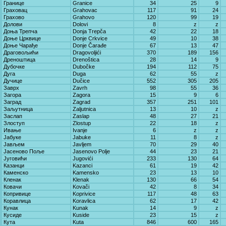
Границе
Granice
34
25
9
Граховац
Grahovac
117
91
24
Грахово
Grahovo
120
99
19
Долови
Dolovi
8
z
z
Доња Трепча
Donja Trepča
42
22
18
Доње Црквице
Donje Crkvice
49
10
38
Доње Чарађе
Donje Čarađe
67
13
47
Драговољићи
Dragovoljići
370
189
156
Дреноштица
Drenoštica
28
14
9
Дубочке
Dubočke
194
112
75
Дуга
Duga
62
55
z
Дучице
Dučice
552
305
205
Заврх
Zavrh
98
55
36
Загора
Zagora
15
9
6
Заград
Zagrad
357
251
101
Заљутница
Zaljutnica
13
10
z
Заслап
Zaslap
48
27
21
Злоступ
Zlostup
22
18
z
Ивање
Ivanje
6
z
z
Јабуке
Jabuke
11
8
z
Јављем
Javljem
70
29
40
Јасеново Поље
Jasenovo Polje
44
23
21
Југовићи
Jugovići
233
130
64
Казанци
Kazanci
61
19
42
Каменско
Kamensko
23
13
10
Кленак
Klenak
130
66
54
Ковачи
Kovači
42
8
34
Копривице
Koprivice
117
48
63
Коравлица
Koravlica
62
17
42
Кунак
Kunak
14
9
z
Кусиде
Kuside
23
15
z
Кута
Kuta
846
600
165