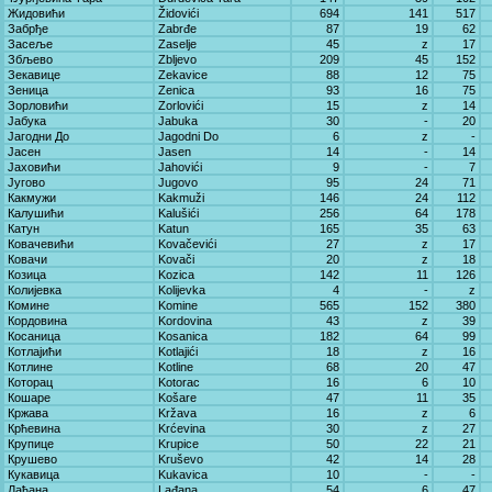
Жидовићи
Židovići
694
141
517
Забрђе
Zabrđe
87
19
62
Засеље
Zaselje
45
z
17
Збљево
Zbljevo
209
45
152
Зекавице
Zekavice
88
12
75
Зеница
Zenica
93
16
75
Зорловићи
Zorlovići
15
z
14
Јабука
Jabuka
30
-
20
Јагодни До
Jagodni Do
6
z
-
Јасен
Jasen
14
-
14
Јаховићи
Jahovići
9
-
7
Југово
Jugovo
95
24
71
Какмужи
Kakmuži
146
24
112
Калушићи
Kalušići
256
64
178
Катун
Katun
165
35
63
Ковачевићи
Kovačevići
27
z
17
Ковачи
Kovači
20
z
18
Козица
Kozica
142
11
126
Колијевка
Kolijevka
4
-
z
Комине
Komine
565
152
380
Кордовина
Kordovina
43
z
39
Косаница
Kosanica
182
64
99
Котлајићи
Kotlajići
18
z
16
Котлине
Kotline
68
20
47
Которац
Kotorac
16
6
10
Кошаре
Košare
47
11
35
Кржава
Kržava
16
z
6
Крћевина
Krćevina
30
z
27
Крупице
Krupice
50
22
21
Крушево
Kruševo
42
14
28
Кукавица
Kukavica
10
-
-
Лађана
Lađana
54
6
47