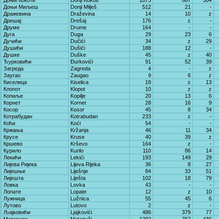
Доњи Кокоти
Donji Kokoti
1073
667
304
Доњи Миљеш
Donji Milješ
512
21
-
Дражевина
Draževina
14
10
z
Дрешај
Drešaj
176
z
-
Друме
Drume
164
-
-
Дуга
Duga
29
23
6
Дучићи
Dučići
34
z
29
Душићи
Dušići
188
12
-
Душке
Duške
45
z
40
Ђурковићи
Đurkovići
91
52
39
Загреда
Zagreda
4
-
z
Заугао
Zaugao
9
6
z
Киселица
Kiselica
18
z
13
Клопот
Klopot
10
z
z
Копиље
Kopilje
20
13
6
Корнет
Kornet
28
16
9
Косор
Kosor
45
8
34
Котрабудан
Kotrabudan
233
z
-
Коћи
Koći
54
-
-
Кржања
Kržanja
46
11
34
Крусе
Kruse
40
39
z
Кршево
Krševo
164
z
-
Курило
Kurilo
110
86
14
Лекићи
Lekići
193
149
29
Лијева Ријека
Lijeva Rijeka
36
8
27
Лијешње
Liješnje
84
33
51
Лијешта
Liješta
102
18
79
Ловка
Lovka
43
-
-
Лопате
Lopate
12
z
10
Лужница
Lužnica
55
45
6
Лутово
Lutovo
2
z
-
Љајковићи
Ljajkovići
486
379
77