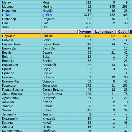
Метех
Meteh
312
9
9
Мурино
Murino
462
145
293
Новшићи
Novšići
54
16
36
г. Плав
g. Plav
3717
182
165
Прњавор
Prnjavor
961
15
9
Скић
Skić
286
z
33
Хоти
Hoti
205
-
-
Укупно
Црногорци
Срби
Плужине
Plužine
3246
902
2131
Бабићи
Babići
3
z
z
Бајово Поље
Bajovo Polje
46
14
25
Барни До
Barni Do
16
z
12
Безује
Bezuje
63
21
42
Бојати
Bojati
12
z
7
Боричје
Boričje
32
7
23
Борковићи
Borkovići
82
13
66
Бријег
Brijeg
52
24
27
Брљево
Brljevo
1
-
z
Буковац
Bukovac
62
19
38
Војиновићи
Vojinovići
52
8
42
Горанско
Goransko
272
81
183
Горња Брезна
Gornja Brezna
48
12
28
Доња Брезна
Donja Brezna
140
41
78
Дубљевићи
Dubljevići
34
11
22
Жеично
Žeično
11
z
10
Забрђе
Zabrđe
26
z
21
Зуква
Zukva
45
9
34
Јеринићи
Jerinići
2
-
z
Кнежевићи
Kneževići
10
z
7
Ковачи
Kovači
52
z
48
Лисина
Lisina
16
z
12
Милошевићи
Miloševići
68
21
37