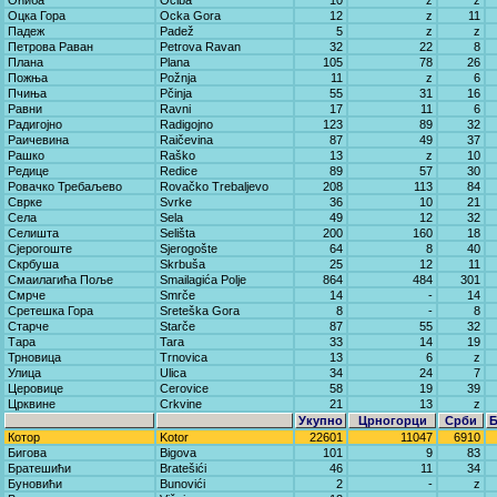
Оћиба
Oćiba
10
z
z
Оцка Гора
Ocka Gora
12
z
11
Падеж
Padež
5
z
z
Петрова Раван
Petrova Ravan
32
22
8
Плана
Plana
105
78
26
Пожња
Požnja
11
z
6
Пчиња
Pčinja
55
31
16
Равни
Ravni
17
11
6
Радигојно
Radigojno
123
89
32
Раичевина
Raičevina
87
49
37
Рашко
Raško
13
z
10
Редице
Redice
89
57
30
Ровачко Требаљево
Rovačko Trebaljevo
208
113
84
Сврке
Svrke
36
10
21
Села
Sela
49
12
32
Селишта
Selišta
200
160
18
Сјерогоште
Sjerogošte
64
8
40
Скрбуша
Skrbuša
25
12
11
Смаилагића Поље
Smailagića Polje
864
484
301
Смрче
Smrče
14
-
14
Сретешка Гора
Sreteška Gora
8
-
8
Старче
Starče
87
55
32
Тара
Tara
33
14
19
Трновица
Trnovica
13
6
z
Улица
Ulica
34
24
7
Церовице
Cerovice
58
19
39
Црквине
Crkvine
21
13
z
Укупно
Црногорци
Срби
Котор
Kotor
22601
11047
6910
Бигова
Bigova
101
9
83
Братешићи
Bratešići
46
11
34
Буновићи
Bunovići
2
-
z