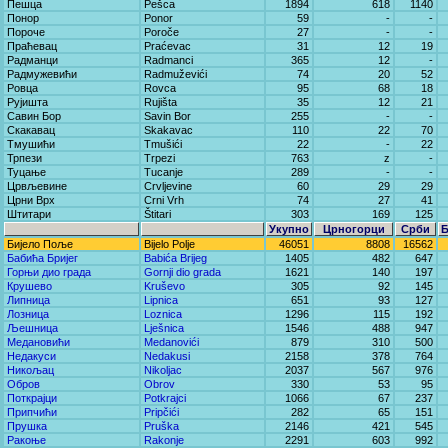
Пешца
Pešca
1894
618
1140
Понор
Ponor
59
-
-
Пороче
Poroče
27
-
-
Праћевац
Praćevac
31
12
19
Радманци
Radmanci
365
12
-
Радмужевићи
Radmuževići
74
20
52
Ровца
Rovca
95
68
18
Рујишта
Rujišta
35
12
21
Савин Бор
Savin Bor
255
-
-
Скакавац
Skakavac
110
22
70
Тмушићи
Tmušići
22
-
22
Трпези
Trpezi
763
z
-
Туцање
Tucanje
289
-
-
Црвљевине
Crvljevine
60
29
29
Црни Врх
Crni Vrh
74
27
41
Штитари
Štitari
303
169
125
Укупно
Црногорци
Срби
Бијело Поље
Bijelo Polje
46051
8808
16562
Бабића Бријег
Babića Brijeg
1405
482
647
Горњи дио града
Gornji dio grada
1621
140
197
Крушево
Kruševo
305
92
145
Липница
Lipnica
651
93
127
Лозница
Loznica
1296
115
192
Љешница
Lješnica
1546
488
947
Медановићи
Medanovići
879
310
500
Недакуси
Nedakusi
2158
378
764
Никољац
Nikoljac
2037
567
976
Обров
Obrov
330
53
95
Поткрајци
Potkrajci
1066
67
237
Припчићи
Pripčići
282
65
151
Прушка
Pruška
2146
421
545
Ракоње
Rakonje
2291
603
992