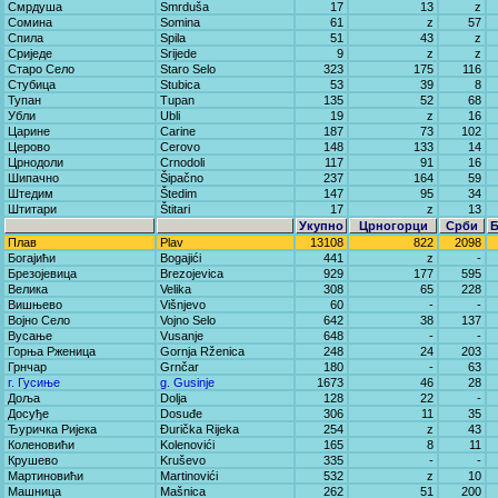
Смрдуша
Smrduša
17
13
z
Сомина
Somina
61
z
57
Спила
Spila
51
43
z
Сриједе
Srijede
9
z
z
Старо Село
Staro Selo
323
175
116
Стубица
Stubica
53
39
8
Тупан
Tupan
135
52
68
Убли
Ubli
19
z
16
Царине
Carine
187
73
102
Церово
Cerovo
148
133
14
Црнодоли
Crnodoli
117
91
16
Шипачно
Šipačno
237
164
59
Штедим
Štedim
147
95
34
Штитари
Štitari
17
z
13
Укупно
Црногорци
Срби
Плав
Plav
13108
822
2098
Богајићи
Bogajići
441
z
-
Брезојевица
Brezojevica
929
177
595
Велика
Velika
308
65
228
Вишњево
Višnjevo
60
-
-
Војно Село
Vojno Selo
642
38
137
Вусање
Vusanje
648
-
-
Горња Рженица
Gornja Rženica
248
24
203
Грнчар
Grnčar
180
-
63
г. Гусиње
g. Gusinje
1673
46
28
Доља
Dolja
128
22
-
Досуђе
Dosuđe
306
11
35
Ђуричка Ријека
Đurička Rijeka
254
z
43
Коленовићи
Kolenovići
165
8
11
Крушево
Kruševo
335
-
-
Мартиновићи
Martinovići
532
z
10
Машница
Mašnica
262
51
200