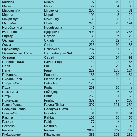
Милово
Milovo
97
10
13
Миоче
Mioče
72
34
35
Миројевићи
Mirojevići
208
6
31
Мојстир
Mojstir
100
8
29
Мокри Луг
Mokri Lug
35
6
12
Муслићи
Muslići
273
75
191
Негобратина
Negobratina
49
-
-
Његњево
Njegnjevo
404
118
266
Ограде
Ograde
30
z
20
Оклади
Okladi
56
12
43
Олуја
Oluja
213
10
85
Ораховица
Orahovica
282
87
76
Османбегово Село
Osmanbegovo Selo
79
z
z
Острељ
Ostrelj
107
14
91
Павино Поље
Pavino Polje
142
22
88
Пали
Pali
78
29
40
Папе
Pape
229
105
124
Пећарска
Pećarska
133
19
84
Писана Јела
Pisana Jela
62
35
19
Побретићи
Pobretići
175
z
53
Пода
Poda
289
18
z
Пожегиња
Požeginja
42
6
36
Потрк
Potrk
259
97
150
Пријелози
Prijelozi
339
97
208
Равна Ријека
Ravna Rijeka
397
121
252
Радојева Глава
Radojeva Glava
16
-
z
Радулићи
Radulići
81
13
64
Ракита
Rakita
102
38
58
Ракље
Raklje
77
z
z
Растока
Rastoka
152
22
103
Ресник
Resnik
2967
242
702
Рибаревине
Ribarevine
383
105
262