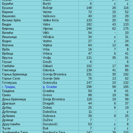
Бурићи
Burići
6
z
z
Бушње
Bušnje
148
26
116
Варине
Varine
72
15
52
Вашково
Vaškovo
40
10
29
Велике Крће
Velike Krće
133
20
93
Видре
Vidre
182
43
133
Вијенац
Vijenac
246
62
175
Вилићи
Vilići
54
-
20
Вишњица
Višnjica
34
z
31
Водно
Vodno
27
z
24
Војтина
Vojtina
64
12
46
Врба
Vrba
16
7
8
Врбица
Vrbica
47
6
41
Вруља
Vrulja
131
35
91
Геуши
Geuši
6
-
6
Глибаћи
Glibaći
102
17
84
Глисница
Glisnica
139
41
85
Горња Брвеница
Gornja Brvenica
231
30
192
Горње Село
Gornje Selo
76
13
62
Готовуша
Gotovuša
147
10
132
г. Градац
g. Gradac
296
58
165
Градина
Gradina
50
8
41
Грево
Grevo
88
19
56
Доња Брвеница
Donja Brvenica
118
19
99
Драгаши
Dragaši
44
6
37
Дубац
Dubac
25
6
19
Дубочица
Dubočica
11
-
z
Дубрава
Dubrava
39
8
25
Дужице
Dužice
7
-
7
Дурутовићи
Durutovići
53
z
8
Ђули
Đuli
7
z
z
Ђурђевића Тара
Đurđevića Tara
147
39
102