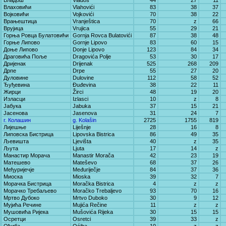
Владош
Vladoš
44
27
11
Влаховићи
Vlahovići
83
38
37
Војковићи
Vojkovići
70
38
22
Врањештица
Vranještica
70
z
66
Врујица
Vrujica
55
29
21
Горња Ровца Булатовићи
Gornja Rovca Bulatovići
87
38
48
Горње Липово
Gornje Lipovo
83
60
15
Доње Липово
Donje Lipovo
123
84
34
Драговића Поље
Dragovića Polje
53
30
17
Дријенак
Drijenak
525
268
209
Дрпе
Drpe
55
27
20
Дуловине
Dulovine
112
58
52
Ђуђевина
Đuđevina
38
22
11
Жирци
Žirci
48
19
20
Изласци
Izlasci
10
z
8
Јабука
Jabuka
37
15
21
Јасенова
Jasenova
31
24
7
г. Колашин
g. Kolašin
2725
1755
819
Лијешње
Liješnje
28
16
8
Липовска Бистрица
Lipovska Bistrica
86
49
35
Љевишта
Ljevišta
40
z
35
Љута
Ljuta
17
14
z
Манастир Морача
Manastir Morača
42
23
19
Матешево
Mateševo
68
37
26
Међуријечје
Međuriječje
84
37
36
Миоска
Mioska
39
32
7
Морачка Бистрица
Moračka Bistrica
4
z
z
Морачко Требаљево
Moračko Trebaljevo
93
70
16
Мртво Дубоко
Mrtvo Duboko
30
9
12
Мујића Речине
Mujića Rečine
11
z
z
Мушовића Ријека
Mušovića Rijeka
30
15
15
Осретци
Osretci
39
33
z