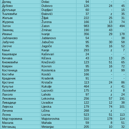
Долац
Dolac
94
-
-
Дубово
Dubovo
126
24
45
Дупљаци
Dupljaci
60
-
15
Ђаловићи
Đalovići
37
z
35
Жиљак
Žiljak
222
25
31
Журена
Žurena
166
13
74
Затон
Zaton
983
363
494
Зминац
Zminac
190
43
-
Ивање
Ivanje
356
29
178
Јабланово
Jablanovo
54
-
38
Јабучно
Jabučno
95
30
58
Јагоче
Jagoče
95
16
52
Кање
Kanje
293
z
7
Кашевари
Kaševari
24
-
-
Кичава
Kičava
43
13
25
Кнежевићи
Kneževići
123
51
65
Коврен
Kovren
95
16
72
Костеница
Kostenica
109
z
99
Костићи
Kostići
166
-
-
Краденик
Kradenik
91
-
-
Крстаче
Krstače
113
24
86
Кукуље
Kukulje
464
z
41
Лазовићи
Lazovići
175
z
8
Лахоло
Laholo
97
z
24
Лековина
Lekovina
256
57
191
Ливадице
Livadice
122
12
38
Лијеска
Lijeska
179
74
101
Личина
Ličina
268
z
-
Лозна
Lozna
523
51
113
Мајсторовина
Majstorovina
310
178
114
Махала
Mahala
59
8
51
Метањац
Metanjac
205
10
32