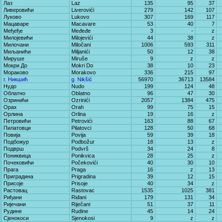
Лаз
Laz
135
95
37
Ливеровићи
Liverovići
279
142
107
Луково
Lukovo
307
169
117
Мацаваре
Macavare
53
40
7
Међеђе
Međeđe
3
-
z
Милојевићи
Milojevići
44
38
z
Милочани
Miločani
1006
593
311
Миљанићи
Miljanići
50
12
38
Мируше
Miruše
9
z
z
Мокри До
Mokri Do
38
10
23
Мораково
Morakovo
336
215
97
г. Никшић
g. Nikšić
56970
36713
13584
Нудо
Nudo
199
124
48
Облатно
Oblatno
96
47
30
Озринићи
Ozrinići
2057
1384
475
Орах
Orah
99
75
15
Орлина
Orlina
19
16
z
Петровићи
Petrovići
163
88
67
Пилатовци
Pilatovci
128
50
68
Повија
Povija
59
39
18
Подбожур
Podbožur
18
13
z
Подврш
Podvrš
34
24
8
Пониквица
Ponikvica
28
25
z
Почековићи
Počekovići
40
30
10
Прага
Praga
16
z
13
Приградина
Prigradina
39
12
15
Присоје
Prisoje
40
34
z
Растовац
Rastovac
1535
1025
381
Риђани
Riđani
179
131
34
Ријечани
Riječani
51
37
11
Рудине
Rudine
45
14
24
Сјенокоси
Sjenokosi
9
z
z