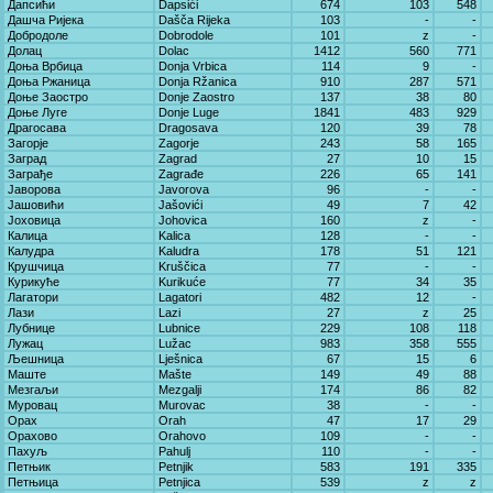
Дапсићи
Dapsići
674
103
548
Дашча Ријека
Dašča Rijeka
103
-
-
Добродоле
Dobrodole
101
z
-
Долац
Dolac
1412
560
771
Доња Врбица
Donja Vrbica
114
9
-
Доња Ржаница
Donja Ržanica
910
287
571
Доње Заостро
Donje Zaostro
137
38
80
Доње Луге
Donje Luge
1841
483
929
Драгосава
Dragosava
120
39
78
Загорје
Zagorje
243
58
165
Заград
Zagrad
27
10
15
Заграђе
Zagrađe
226
65
141
Јаворова
Javorova
96
-
-
Јашовићи
Jašovići
49
7
42
Јоховица
Johovica
160
z
-
Калица
Kalica
128
-
-
Калудра
Kaludra
178
51
121
Крушчица
Kruščica
77
-
-
Курикуће
Kurikuće
77
34
35
Лагатори
Lagatori
482
12
-
Лази
Lazi
27
z
25
Лубнице
Lubnice
229
108
118
Лужац
Lužac
983
358
555
Љешница
Lješnica
67
15
6
Маште
Mašte
149
49
88
Мезгаљи
Mezgalji
174
86
82
Муровац
Murovac
38
-
-
Орах
Orah
47
17
29
Орахово
Orahovo
109
-
-
Пахуљ
Pahulj
110
-
-
Петњик
Petnjik
583
191
335
Петњица
Petnjica
539
z
z