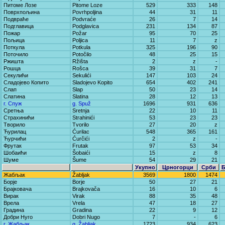
Питоме Лозе
Pitome Loze
529
333
148
Поврхпољина
Povrhpoljina
44
31
11
Подвраће
Podvraće
26
7
14
Подглавица
Podglavica
231
134
87
Пожар
Požar
95
70
25
Пољица
Poljica
11
7
z
Поткула
Potkula
325
196
90
Поточило
Potočilo
48
25
15
Ржишта
Ržišta
2
z
-
Рошца
Rošca
39
31
7
Секулићи
Sekulići
147
103
24
Сладојево Копито
Sladojevo Kopito
654
402
241
Слап
Slap
50
23
14
Слатина
Slatina
28
12
13
г. Спуж
g. Spuž
1696
931
636
Сретња
Sretnja
22
10
11
Страхинићи
Strahinići
53
23
23
Творило
Tvorilo
27
20
z
Ћурилац
Ćurilac
548
365
161
Ћурчићи
Ćurčići
2
z
-
Фрутак
Frutak
97
53
34
Шобаићи
Šobaići
15
z
8
Шуме
Šume
54
29
21
Укупно
Црногорци
Срби
Жабљак
Žabljak
3569
1800
1474
Борје
Borje
50
27
21
Брајковача
Brajkovača
16
10
6
Вирак
Virak
88
35
48
Врела
Vrela
47
18
27
Градина
Gradina
22
9
12
Добри Нуго
Dobri Nugo
7
-
6
г. Жабљак
g. Žabljak
1723
934
623