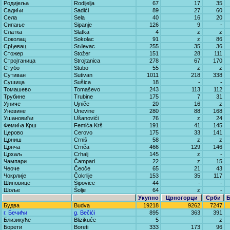
Родијеља
Rodijelja
67
17
35
Садићи
Sadići
89
27
60
Села
Sela
40
16
20
Сипање
Sipanje
126
9
-
Слатка
Slatka
4
z
z
Соколац
Sokolac
91
z
86
Срђевац
Srđevac
255
35
36
Стожер
Stožer
151
28
111
Стројтаница
Strojtanica
278
67
170
Стубо
Stubo
55
z
z
Сутиван
Sutivan
1011
218
338
Сушица
Sušica
18
-
-
Томашево
Tomaševo
243
113
112
Трубине
Trubine
175
7
31
Ујниче
Ujniče
20
16
z
Уневине
Unevine
280
88
168
Ушановићи
Ušanovići
76
z
24
Фемића Крш
Femića Krš
191
41
145
Церово
Cerovo
175
33
141
Црниш
Crniš
58
z
z
Црнча
Crnča
466
129
146
Црхаљ
Crhalj
145
z
-
Чампари
Čampari
22
z
15
Чеоче
Čeoče
65
21
43
Чокрлије
Čokrlije
153
35
117
Шиповице
Šipovice
44
-
-
Шоље
Šolje
64
z
-
Укупно
Црногорци
Срби
Будва
Budva
19218
9262
7247
г. Бечићи
g. Bečići
895
363
391
Близикуће
Blizikuće
5
-
z
Борети
Boreti
333
173
96