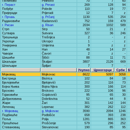
Пелиново
Pelinovo
70
7
60
г. Пераст
g. Perast
269
128
94
Побрђе
Pobrđe
110
19
77
Пријеради
Prijeradi
12
7
z
г. Прчањ
g. Prčanj
1130
535
254
Радановићи
Radanovići
752
159
479
г. Рисан
g. Risan
2034
1032
589
Стрп
Strp
50
21
z
Сутвара
Sutvara
327
36
246
Трешњица
Trešnjica
2
-
z
Укропци
Ukropci
1
-
z
Унијерина
Unijerina
9
z
z
Хан
Han
48
14
27
Чавори
Čavori
2
z
-
Шишићи
Šišići
88
11
71
Шкаљари
Škaljari
3807
2126
669
Шпиљари
Špiljari
7
7
-
Укупно
Црногорци
Срби
Мојковац
Mojkovac
8622
5097
3058
Бистрица
Bistrica
102
84
18
Бјелојевићи
Bjelojevići
202
116
73
Бојна Њива
Bojna Njiva
300
166
114
Брсково
Brskovo
222
106
96
Гојаковићи
Gojakovići
95
65
30
Добриловина
Dobrilovina
52
44
8
Жари
Žari
301
142
144
Лепенац
Lepenac
382
262
112
г. Мојковац
g. Mojkovac
3590
2094
1246
Подбишће
Podbišće
658
393
238
Поља
Polja
1281
865
363
Прошћење
Prošćenje
579
296
252
Стевановац
Stevanovac
190
85
95