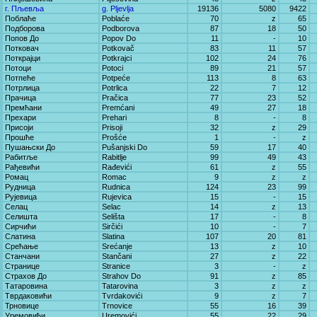
г. Пљевља
g. Pljevlja
19136
5080
9422
Поблаће
Poblaće
70
z
65
Подборова
Podborova
87
18
50
Попов До
Popov Do
11
-
10
Потковач
Potkovač
83
11
57
Поткрајци
Potkrajci
102
24
76
Потоци
Potoci
89
21
57
Потпеће
Potpeće
113
8
63
Потрлица
Potrlica
22
7
12
Прачица
Pračica
77
23
52
Премћани
Premćani
49
27
18
Прехари
Prehari
8
-
8
Присоји
Prisoji
32
z
29
Прошће
Prošće
1
-
z
Пушањски До
Pušanjski Do
59
17
40
Рабитље
Rabitlje
99
49
43
Рађевићи
Rađevići
61
z
55
Ромац
Romac
9
z
z
Рудница
Rudnica
124
23
99
Рујевица
Rujevica
15
-
15
Селац
Selac
14
z
13
Селишта
Selišta
17
-
8
Сирчићи
Sirčići
10
-
7
Слатина
Slatina
107
20
81
Срећање
Srećanje
13
z
10
Станчани
Stančani
27
z
22
Странице
Stranice
3
-
z
Страхов До
Strahov Do
91
z
85
Татаровина
Tatarovina
3
z
z
Тврдаковићи
Tvrdakovići
9
z
7
Трновице
Trnovice
55
16
39
Уремовићи
Uremovići
55
22
29