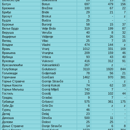
Болесестра
Bolesestra
26
13
12
Ботун
Botun
697
479
156
Брежине
Brežine
100
67
22
Бриђе
Briđe
29
21
7
Брскут
Brskut
3
-
z
Будза
Budza
25
-
-
Буроњи
Buronji
58
15
37
Веље Брдо
Velje Brdo
319
199
87
Веруша
Veruša
40
8
32
Видијење
Vidijenje
64
26
31
Вилац
Vilac
25
7
15
Владни
Vladni
474
144
z
Врањ
Vranj
1012
331
169
Врањина
Vranjina
209
159
46
Врбица
Vrbica
93
43
40
Вуковци
Vukovci
416
312
91
Вуксанлекићи
Vuksanlekići
267
z
-
Голубовци
Golubovci
3110
1920
844
Гољемади
Goljemadi
78
56
21
Горичани
Goričani
1462
970
381
Горње Стравче
Gornje Stravče
1
-
z
Горњи Кокоти
Gornji Kokoti
74
62
10
Горњи Миљеш
Gornji Milješ
742
7
-
Гостиљ
Gostilj
159
102
44
Градац
Gradac
9
7
-
Грбавци
Grbavci
575
361
175
Грби До
Grbi Do
6
z
z
Гурец
Gurec
46
-
-
Делај
Delaj
23
-
-
Диноша
Dinoša
500
11
-
Долови
Dolovi
25
25
-
Доње Стравче
Donje Stravče
14
6
8