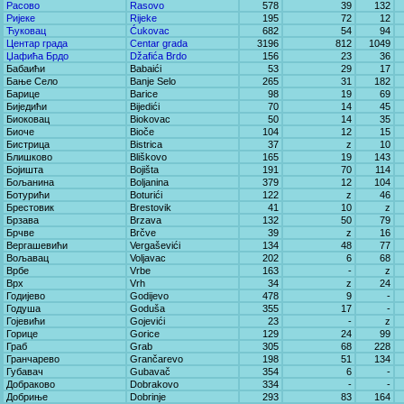
Расово
Rasovo
578
39
132
Ријеке
Rijeke
195
72
12
Ћуковац
Ćukovac
682
54
94
Центар града
Centar grada
3196
812
1049
Џафића Брдо
Džafića Brdo
156
23
36
Бабаићи
Babaići
53
29
17
Бање Село
Banje Selo
265
31
182
Барице
Barice
98
19
69
Биједићи
Bijedići
70
14
45
Биоковац
Biokovac
50
14
35
Биоче
Bioče
104
12
15
Бистрица
Bistrica
37
z
10
Блишково
Bliškovo
165
19
143
Бојишта
Bojišta
191
70
114
Бољанина
Boljanina
379
12
104
Ботурићи
Boturići
122
z
46
Брестовик
Brestovik
41
10
z
Брзава
Brzava
132
50
79
Брчве
Brčve
39
z
16
Вергашевићи
Vergaševići
134
48
77
Вољавац
Voljavac
202
6
68
Врбе
Vrbe
163
-
z
Врх
Vrh
34
z
24
Годијево
Godijevo
478
9
-
Годуша
Goduša
355
17
-
Гојевићи
Gojevići
23
-
z
Горице
Gorice
129
24
99
Граб
Grab
305
68
228
Гранчарево
Grančarevo
198
51
134
Губавач
Gubavač
354
6
-
Добраково
Dobrakovo
334
-
-
Добриње
Dobrinje
293
83
164