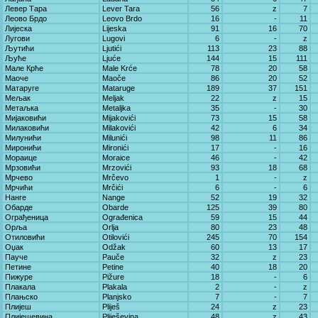
Левер Тара
Lever Tara
56
z
7
Леово Брдо
Leovo Brdo
16
-
11
Лијеска
Lijeska
91
16
70
Лугови
Lugovi
6
-
z
Љутићи
Ljutići
113
23
88
Љуће
Ljuće
144
15
111
Мале Крће
Male Krće
78
20
58
Маоче
Maoče
86
20
52
Матаруге
Mataruge
189
37
151
Мељак
Meljak
22
z
15
Метаљка
Metaljka
35
-
30
Мијаковићи
Mijakovići
73
15
58
Милаковићи
Milakovići
42
6
34
Милунићи
Milunići
98
11
86
Миронићи
Mironići
17
-
16
Мораице
Moraice
46
-
42
Мрзовићи
Mrzovići
93
18
68
Мрчево
Mrčevo
1
-
z
Мрчићи
Mrčići
6
-
6
Нанге
Nange
52
19
32
Обарде
Obarde
125
39
80
Ограђеница
Ograđenica
59
15
44
Орља
Orlja
80
23
48
Отиловићи
Otilovići
245
70
154
Оџак
Odžak
60
13
17
Пауче
Pauče
32
z
23
Петине
Petine
40
18
20
Пижуре
Pižure
18
-
6
Плакала
Plakala
2
-
z
Плањско
Planjsko
7
-
7
Плијеш
Pliješ
24
z
23
Плијешевина
Pliješevina
48
z
43