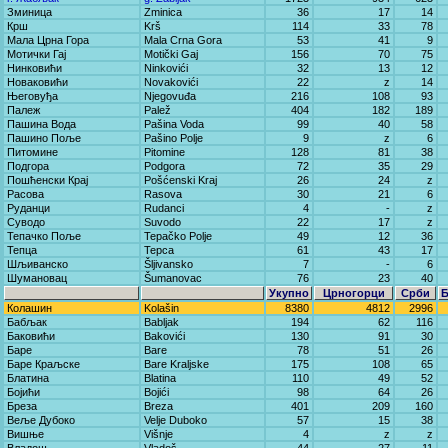
Зминица
Zminica
36
17
14
Крш
Krš
114
33
78
Мала Црна Гора
Mala Crna Gora
53
41
9
Мотички Гај
Motički Gaj
156
70
75
Нинковићи
Ninkovići
32
13
12
Новаковићи
Novakovići
22
z
14
Његовуђа
Njegovuđa
216
108
93
Палеж
Palež
404
182
189
Пашина Вода
Pašina Voda
99
40
58
Пашино Поље
Pašino Polje
9
z
6
Питомине
Pitomine
128
81
38
Подгора
Podgora
72
35
29
Пошћенски Крај
Pošćenski Kraj
26
24
z
Расова
Rasova
30
21
6
Руданци
Rudanci
4
-
z
Суводо
Suvodo
22
17
z
Тепачко Поље
Tepačko Polje
49
12
36
Тепца
Tepca
61
43
17
Шљиванско
Šljivansko
7
-
6
Шумановац
Šumanovac
76
23
40
Укупно
Црногорци
Срби
Колашин
Kolašin
8380
4812
2996
Бабљак
Babljak
194
62
116
Баковићи
Bakovići
130
91
30
Баре
Bare
78
51
26
Баре Краљске
Bare Kraljske
175
108
65
Блатина
Blatina
110
49
52
Бојићи
Bojići
98
64
26
Бреза
Breza
401
209
160
Веље Дубоко
Velje Duboko
57
15
38
Вишње
Višnje
4
z
z