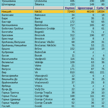
Урошевина
Uroševina
435
230
189
Штитарица
Štitarica
233
149
80
Укупно
Црногорци
Срби
Никшић
Nikšić
72443
46149
18334
Балосаве
Balosave
34
6
18
Баре
Bare
47
35
11
Бастаји
Bastaji
172
92
65
Бјелошевина
Bjeloševina
217
165
42
Боботово Гробље
Bobotovo Groblje
73
8
61
Богетићи
Bogetići
75
71
z
Брезовик
Brezovik
312
196
87
Брестице
Brestice
10
8
z
Броћанац Вилушки
Broćanac Viluški
68
28
31
Броћанац Никшићки
Broćanac Nikšićki
76
53
21
Бршно
Bršno
152
103
19
Бубрежак
Bubrežak
4
z
-
Бусак
Busak
11
z
6
Васиљевићи
Vasiljevići
116
81
32
Велимље
Velimlje
109
63
36
Видне
Vidne
21
15
z
Вилуси
Vilusi
171
87
75
Вир
Vir
810
491
221
Витасојевићи
Vitasojevići
12
6
z
Вишњића До
Višnjića Do
38
9
25
Враћеновићи
Vraćenovići
37
25
8
Врбица
Vrbica
5
z
z
Вучји До
Vučji Do
22
z
18
Горња Трепча
Gornja Trepča
38
28
10
Горње Поље
Gornje Polje
168
111
43
Горње Црквице
Gornje Crkvice
49
11
37
Горње Чарађе
Gornje Čarađe
52
36
12
Гослић
Goslić
61
16
41