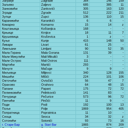
Заграђе
Zagrađe
364
146
159
Заљево
Zaljevo
685
385
11
Занковићи
Zankovići
305
163
120
Зграде
Zgrade
512
222
211
Зупци
Zupci
136
110
15
Караникићи
Karanikići
6
6
-
Комарно
Komarno
15
14
z
Коштањица
Koštanjica
168
-
-
Крњице
Krnjice
18
11
7
Крушевица
Kruševica
1
z
-
Куње
Kunje
415
148
50
Ливари
Livari
61
25
-
Лимљани
Limljani
90
52
35
Мала Горана
Mala Gorana
131
39
-
Мали Микулићи
Mali Mikulići
3
-
-
Мали Острос
Mali Ostros
111
-
-
Мартићи
Martići
293
-
-
Мачуге
Mačuge
9
9
-
Миљевци
Miljevci
340
128
155
Мишићи
Mišići
224
101
106
Овточићи
Ovtočići
56
47
7
Орахово
Orahovo
64
48
15
Папани
Papani
175
72
72
Пелинковићи
Pelinkovići
141
83
-
Печурице
Pečurice
573
96
72
Пинчићи
Pinčići
11
9
-
Поди
Podi
192
100
13
Поље
Polje
1869
954
405
Попратница
Popratnica
11
10
-
Сеоца
Seoca
34
32
z
Сотонићи
Sotonići
93
73
16
г. Стари Бар
g. Stari Bar
1865
874
209