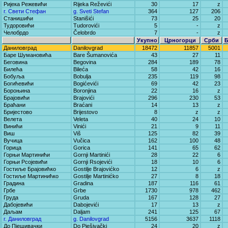
Ријека Режевићи
Rijeka Reževići
30
17
z
г. Свети Стефан
g. Sveti Stefan
364
127
206
Станишићи
Stanišići
73
25
20
Тудоровићи
Tudorovići
5
-
z
Челобрдо
Čelobrdo
7
-
z
Укупно
Црногорци
Срби
Даниловград
Danilovgrad
18472
11857
5001
Баре Шумановића
Bare Šumanovića
43
27
11
Беговина
Begovina
284
189
78
Билећа
Bileća
58
42
16
Бобуља
Bobulja
235
119
98
Богићевићи
Bogićevići
69
42
23
Бороњина
Boronjina
22
16
z
Брајовићи
Brajovići
296
230
53
Браћани
Braćani
14
13
z
Бријестово
Brijestovo
8
z
z
Велета
Veleta
40
24
10
Винићи
Vinići
21
9
11
Виш
Viš
125
82
39
Вучица
Vučica
162
100
48
Горица
Gorica
141
65
62
Горњи Мартинићи
Gornji Martinići
28
22
6
Горњи Рсојевићи
Gornji Rsojevići
18
10
6
Гостиље Брајовићко
Gostilje Brajovićko
12
6
z
Гостиље Мартинићко
Gostilje Martinićko
27
8
18
Градина
Gradina
187
116
61
Грбе
Grbe
1730
978
462
Груда
Gruda
167
128
27
Дабојевићи
Dabojevići
17
13
z
Даљам
Daljam
241
125
67
г. Даниловград
g. Danilovgrad
5156
3637
1118
До Пјешивачки
Do Pješivački
24
20
z