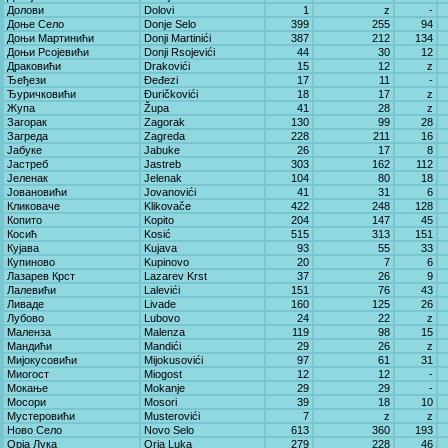
Долови
Dolovi
1
z
-
Доње Село
Donje Selo
399
255
94
Доњи Мартинићи
Donji Martinići
387
212
134
Доњи Рсојевићи
Donji Rsojevići
44
30
12
Драковићи
Drakovići
15
12
z
Ђеђези
Đeđezi
17
11
-
Ђуричковићи
Đuričkovići
18
17
z
Жупа
Župa
41
28
z
Загорак
Zagorak
130
99
28
Загреда
Zagreda
228
211
16
Јабуке
Jabuke
26
17
8
Јастреб
Jastreb
303
162
112
Јеленак
Jelenak
104
80
18
Јовановићи
Jovanovići
41
31
6
Кликоваче
Klikovače
422
248
128
Копито
Kopito
204
147
45
Косић
Kosić
515
313
151
Кујава
Kujava
93
55
33
Купиново
Kupinovo
20
7
6
Лазарев Крст
Lazarev Krst
37
26
9
Лалевићи
Lalevići
151
76
43
Ливаде
Livade
160
125
26
Лубово
Lubovo
24
22
z
Маленза
Malenza
119
98
15
Мандићи
Mandići
29
26
z
Мијокусовићи
Mijokusovići
97
61
31
Миогост
Miogost
12
12
-
Мокање
Mokanje
29
29
-
Мосори
Mosori
39
18
10
Мустеровићи
Musterovići
7
z
z
Ново Село
Novo Selo
613
360
193
Орја Лука
Orja Luka
279
228
46