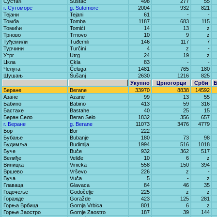
Сустаћ
Sustać
498
277
55
г. Сутоморе
g. Sutomore
2004
932
821
Тејани
Tejani
61
-
-
Томба
Tomba
1187
683
115
Томићи
Tomići
14
13
z
Трново
Trnovo
10
9
z
Туђемили
Tuđemili
146
117
7
Турчини
Turčini
4
z
-
Утрг
Utrg
24
19
z
Цкла
Ckla
83
-
-
Челуга
Čeluga
1481
765
180
Шушањ
Šušanj
2630
1216
825
Укупно
Црногорци
Срби
Беране
Berane
33970
8838
14592
Азане
Azane
99
13
55
Бабино
Babino
413
59
316
Бастахе
Bastahe
40
25
15
Беран Село
Beran Selo
1832
356
657
г. Беране
g. Berane
11073
3476
4779
Бор
Bor
222
-
-
Бубање
Bubanje
180
73
98
Будимља
Budimlja
1994
516
1018
Буче
Buče
932
362
517
Велиђе
Veliđe
10
6
z
Виницка
Vinicka
558
150
394
Вршево
Vrševo
226
z
-
Вуча
Vuča
5
-
z
Главаца
Glavaca
84
46
35
Годочеље
Godočelje
225
z
z
Горажде
Goražde
423
125
281
Горња Врбица
Gornja Vrbica
801
6
z
Горње Заостро
Gornje Zaostro
187
39
144