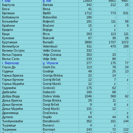
г. Бар
g. Bar
13503
6901
4487
Бартула
Bartula
342
212
25
Беса
Besa
41
-
-
Бјелиши
Bjeliši
1712
773
531
Бобовиште
Bobovište
180
-
-
Бољевићи
Boljevići
181
111
58
Браћени
Braćeni
15
z
9
Бријеге
Brijege
2
z
-
Брца
Brca
263
113
111
Буковик
Bukovik
67
39
26
Буртаиши
Burtaiši
3800
1707
1072
Велембуси
Velembusi
911
470
189
Велики Острос
Veliki Ostros
332
-
-
Веља Горана
Velja Gorana
353
33
-
Веље Село
Velje Selo
233
86
-
г. Вирпазар
g. Virpazar
277
175
77
Глухи До
Gluhi Do
113
78
24
Годиње
Godinje
49
25
13
Горња Бриска
Gornja Briska
22
14
-
Горњи Брчели
Gornji Brčeli
12
7
z
Горњи Мурићи
Gornji Murići
12
z
-
Грдовићи
Grdovići
175
62
-
Дабезићи
Dabezići
160
68
-
Добра Вода
Dobra Voda
1046
369
62
Доња Бриска
Donja Briska
29
11
-
Доњи Брчели
Donji Brčeli
9
6
z
Доњи Мурићи
Donji Murići
101
12
-
Драчевица
Dračevica
5
-
z
Дупило
Dupilo
64
44
6
Ђенђиновићи
Đenđinovići
352
161
144
Ђуравци
Đuravci
4
z
-
Ђурмани
Đurmani
243
72
122