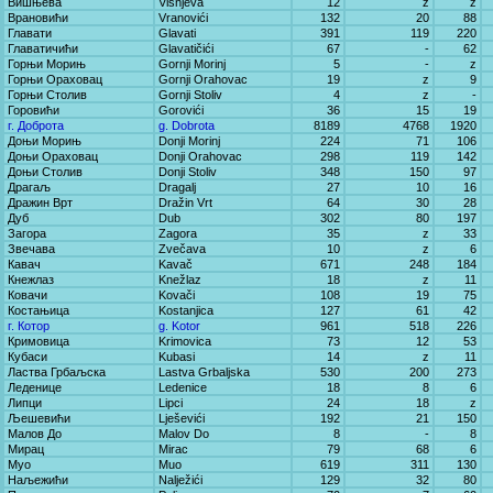
Вишњева
Višnjeva
12
z
z
Врановићи
Vranovići
132
20
88
Главати
Glavati
391
119
220
Главатичићи
Glavatičići
67
-
62
Горњи Морињ
Gornji Morinj
5
-
z
Горњи Ораховац
Gornji Orahovac
19
z
9
Горњи Столив
Gornji Stoliv
4
z
-
Горовићи
Gorovići
36
15
19
г. Доброта
g. Dobrota
8189
4768
1920
Доњи Морињ
Donji Morinj
224
71
106
Доњи Ораховац
Donji Orahovac
298
119
142
Доњи Столив
Donji Stoliv
348
150
97
Драгаљ
Dragalj
27
10
16
Дражин Врт
Dražin Vrt
64
30
28
Дуб
Dub
302
80
197
Загора
Zagora
35
z
33
Звечава
Zvečava
10
z
6
Кавач
Kavač
671
248
184
Кнежлаз
Knežlaz
18
z
11
Ковачи
Kovači
108
19
75
Костањица
Kostanjica
127
61
42
г. Котор
g. Kotor
961
518
226
Кримовица
Krimovica
73
12
53
Кубаси
Kubasi
14
z
11
Ластва Грбаљска
Lastva Grbaljska
530
200
273
Леденице
Ledenice
18
8
6
Липци
Lipci
24
18
z
Љешевићи
Lješevići
192
21
150
Малов До
Malov Do
8
-
8
Мирац
Mirac
79
68
6
Муо
Muo
619
311
130
Наљежићи
Nalježići
129
32
80