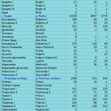
Брајићи I
Brajići I
17
15
z
Брајићи II
Brajici II
8
z
7
Брајићи III
Brajici III
7
z
z
Брда
Brda
2
z
z
г. Будва
g. Budva
13338
6847
4779
Буљарица I
Buljarica I
108
69
34
Буљарица II
Buljarica II
97
53
29
Вити До
Viti Do
212
70
128
Дробнићи
Drobnići
33
z
24
Ђенаши
Đenaši
1
-
-
Зуковица
Zukovica
8
z
z
Илино Брдо
Ilino Brdo
2
z
-
Калудерац II
Kaluderac II
279
132
99
Катун Режевићи
Katun Reževići
42
19
21
Крстац
Krstac
10
8
z
Куљаче
Kuljače
23
-
23
Куљаче Дапковићи
Kuljace Dapkovići
15
8
z
Лапчићи
Lapčići
62
21
30
Марковићи
Markovići
60
36
18
Марковићи Дулетићи
Markovići Duletići
3
-
z
Новосеље I
Novoselje I
1
-
-
Новосеље II
Novoselje II
1
-
-
г. Петровац на Мору
g. Petrovac na Moru
1398
615
545
Побори
Pobori
28
18
z
Побори Горњи
Pobori Gornji
1
-
z
Подострог I
Podostrog I
511
224
223
Подострог II
Podostrog II
177
71
76
Пржно I
Pržno I
31
10
15
Пржно II
Pržno II
314
116
154
Пријевор I
Prijevor I
206
88
81
Пријевор II
Prijevor II
507
128
210
Рађеновићи
Rađenovići
4
-
z