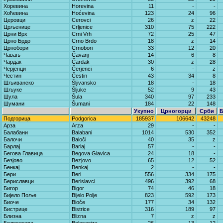
Хоревина
Horevina
11
-
-
Хоћевина
Hoćevina
123
24
96
Церовци
Cerovci
26
z
22
Црљенице
Crljenice
310
75
222
Црни Врх
Crni Vrh
72
25
47
Црно Брдо
Crno Brdo
18
z
14
Црнобори
Crnobori
33
12
20
Чавањ
Čavanj
14
6
8
Чардак
Čardak
30
z
28
Черјенци
Čerjenci
6
-
z
Честин
Čestin
43
34
8
Шљиванско
Šljivansko
18
-
18
Шљуке
Šljuke
52
9
43
Шула
Šula
340
97
233
Шумани
Šumani
184
22
148
Укупно
Црногорци
Срби
Подгорица
Podgorica
185937
106642
43248
Арза
Arza
29
-
-
Балабани
Balabani
1014
530
352
Балочи
Baloči
40
35
z
Барлај
Barlaj
57
-
-
Бегова Главица
Begova Glavica
24
18
-
Безјово
Bezjovo
65
12
52
Бенкај
Benkaj
2
-
-
Бери
Beri
556
334
175
Бериславци
Berislavci
496
392
68
Бигор
Bigor
74
46
18
Бијело Поље
Bijelo Polje
823
592
173
Биоче
Bioče
177
34
132
Бистрице
Bistrice
316
189
97
Близна
Blizna
7
z
z