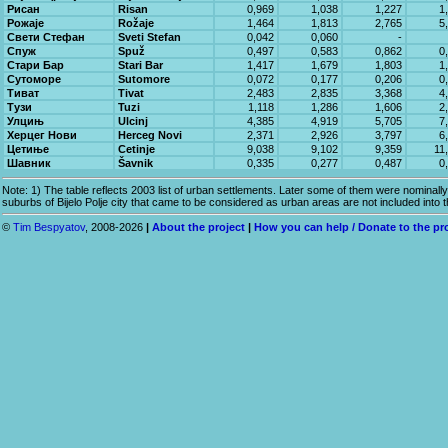
Рисан
Risan
0,969
1,038
1,227
1
Рожаје
Rožaje
1,464
1,813
2,765
5
Свети Стефан
Sveti Stefan
0,042
0,060
-
Спуж
Spuž
0,497
0,583
0,862
0
Стари Бар
Stari Bar
1,417
1,679
1,803
1
Сутоморе
Sutomore
0,072
0,177
0,206
0
Тиват
Tivat
2,483
2,835
3,368
4
Тузи
Tuzi
1,118
1,286
1,606
2
Улцињ
Ulcinj
4,385
4,919
5,705
7
Херцег Нови
Herceg Novi
2,371
2,926
3,797
6
Цетиње
Cetinje
9,038
9,102
9,359
11
Шавник
Šavnik
0,335
0,277
0,487
0
Note: 1) The table reflects 2003 list of urban settlements. Later some of them were nominally sp
suburbs of Bijelo Polje city that came to be considered as urban areas are not included into th
©
Tim Bespyatov
, 2008-2026
|
About the project
|
How you can help / Donate to the pr