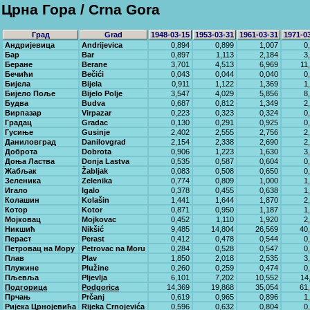
Црна Гора / Crna Gora
Град
Grad
1948-03-15
1953-03-31
1961-03-31
1971-0
Андријевица
Andrijevica
0,894
0,899
1,007
0
Бар
Bar
0,897
1,113
2,184
3
Беране
Berane
3,701
4,513
6,969
11
Бечићи
Bečići
0,043
0,044
0,040
0
Бијела
Bijela
0,911
1,122
1,369
1
Бијело Поље
Bijelo Polje
3,547
4,029
5,856
8
Будва
Budva
0,687
0,812
1,349
2
Вирпазар
Virpazar
0,223
0,323
0,324
0
Градац
Gradac
0,130
0,291
0,925
0
Гусиње
Gusinje
2,402
2,555
2,756
2
Даниловград
Danilovgrad
2,154
2,338
2,690
2
Доброта
Dobrota
0,906
1,223
1,630
3
Доња Ластва
Donja Lastva
0,535
0,587
0,604
0
Жабљак
Žabljak
0,083
0,508
0,650
0
Зеленика
Zelenika
0,774
0,809
1,000
1
Игало
Igalo
0,378
0,455
0,638
1
Колашин
Kolašin
1,441
1,644
1,870
2
Котор
Kotor
0,871
0,950
1,187
1
Мојковац
Mojkovac
0,452
1,110
1,920
2
Никшић
Nikšić
9,485
14,804
26,569
40
Пераст
Perast
0,412
0,478
0,544
0
Петровац на Мору
Petrovac na Moru
0,284
0,528
0,547
0
Плав
Plav
1,850
2,018
2,535
3
Плужине
Plužine
0,260
0,259
0,474
0
Пљевља
Pljevlja
6,101
7,202
10,552
14
Подгорица
Podgorica
14,369
19,868
35,054
61
Прчањ
Prčanj
0,619
0,965
0,896
1
Ријека Црнојевића
Rijeka Crnojevića
0,596
0,632
0,804
0