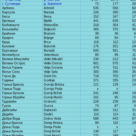
г. Сутоморе
g. Sutomore
72
177
20
Арбнеш
Arbneš
535
556
60
Бартула
Bartula
226
280
29
Беса
Besa
152
167
17
Бјелиши
Bjeliši
441
639
52
Бобовиште
Bobovište
318
354
41
Бољевићи
Boljevići
365
375
35
Браћени
Braćeni
38
36
6
Бријеге
Brijege
89
84
7
Брца
Brca
116
112
12
Буковик
Bukovik
175
201
24
Буртаиши
Burtaiši
500
581
75
Велембуси
Velembusi
85
89
11
Велики Микулићи
Veliki Mikulići
230
212
19
Велики Острос
Veliki Ostros
601
575
61
Веља Горана
Velja Gorana
478
511
54
Веље Село
Velje Selo
300
356
35
Глухи До
Gluhi Do
718
703
67
Годиње
Godinje
371
335
23
Горња Бриска
Gornja Briska
121
139
14
Горња Пода
Gornja Poda
x
x
Горњи Брчели
Gornji Brčeli
241
248
19
Горњи Мурићи
Gornji Murići
101
95
15
Грдовићи
Grdovići
228
239
26
Гурза
Gurza
74
87
4
Дабезићи
Dabezići
300
312
31
Дедићи
Dedići
110
114
11
Добра Вода
Dobra Voda
588
643
67
Доња Бриска
Donja Briska
99
116
10
Доња Пода
Donja Poda
x
x
Доњи Брчели
Donji Brčeli
138
117
8
Доњи Мурићи
Donji Murići
232
249
24