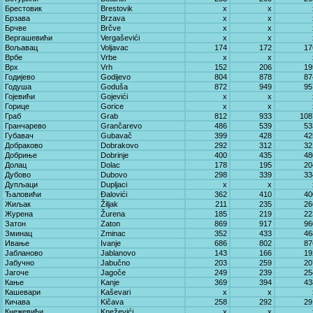
Брестовик
Brestovik
x
x
Брзава
Brzava
x
x
Брчве
Brčve
x
x
Вергашевићи
Vergaševići
x
x
Вољавац
Voljavac
174
172
17
Врбе
Vrbe
x
x
Врх
Vrh
152
206
19
Годијево
Godijevo
804
878
87
Годуша
Goduša
872
949
95
Гојевићи
Gojevići
x
x
Горице
Gorice
x
x
Граб
Grab
812
933
108
Гранчарево
Grančarevo
486
539
53
Губавач
Gubavač
399
428
42
Добраково
Dobrakovo
292
312
32
Добриње
Dobrinje
400
435
48
Долац
Dolac
178
195
20
Дубово
Dubovo
298
339
33
Дупљаци
Dupljaci
x
x
Ђаловићи
Đalovići
362
410
40
Жиљак
Žiljak
211
235
26
Журена
Žurena
185
219
22
Затон
Zaton
869
917
96
Зминац
Zminac
352
433
46
Ивање
Ivanje
686
802
87
Јабланово
Jablanovo
143
166
19
Јабучно
Jabučno
203
259
20
Јагоче
Jagoče
249
239
25
Кање
Kanje
369
394
43
Кашевари
Kaševari
x
x
Кичава
Kičava
258
292
29
Кнежевићи
Kneževići
x
x