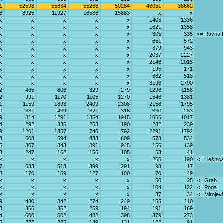
1
52598
55634
55268
50284
46051
38662
6
8925
11927
16586
15883
x
x
x
x
x
x
x
1405
1336
x
x
x
x
x
1621
1358
x
x
x
x
x
305
335
<= Ravna 
x
x
x
x
x
651
572
x
x
x
x
x
879
943
x
x
x
x
x
2037
2227
x
x
x
x
x
2146
2018
x
x
x
x
x
195
171
x
x
x
x
x
682
518
x
x
x
x
x
3196
2790
2
465
806
329
279
1296
1158
2
991
1170
1105
1270
1546
1381
1
1159
1893
2409
2308
2158
1795
0
381
439
321
316
330
283
9
814
1291
1854
1915
1066
1017
4
292
335
258
190
282
239
9
1201
1857
746
792
2291
1792
8
608
694
833
609
578
534
5
307
843
891
945
156
139
3
247
162
156
105
53
41
x
x
x
x
x
265
190
<= Lješnic
7
683
518
399
291
98
17
8
170
159
127
100
70
49
x
x
x
x
x
50
25
<= Grab
x
x
x
x
x
104
122
<= Poda
x
x
x
x
x
37
34
<= Mirojevi
9
480
342
274
249
165
110
8
356
352
259
194
191
169
4
600
502
482
398
379
273
5
272
225
189
131
122
91