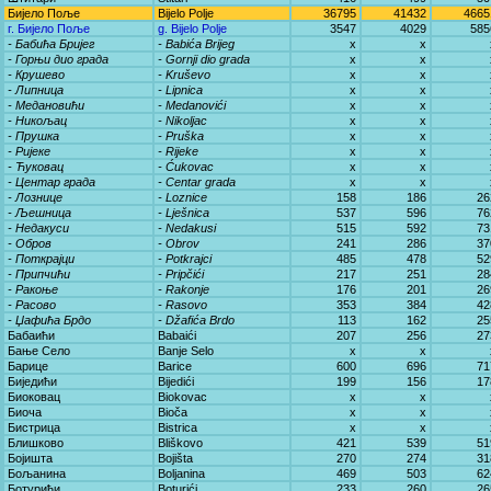
Бијело Поље
Bijelo Polje
36795
41432
4665
г. Бијело Поље
g. Bijelo Polje
3547
4029
585
- Бабића Бријег
- Babića Brijeg
x
x
- Горњи дио града
- Gornji dio grada
x
x
- Крушево
- Kruševo
x
x
- Липница
- Lipnica
x
x
- Медановићи
- Medanovići
x
x
- Никољац
- Nikoljac
x
x
- Прушка
- Pruška
x
x
- Ријеке
- Rijeke
x
x
- Ћуковац
- Ćukovac
x
x
- Центар града
- Centar grada
x
x
- Лознице
- Loznice
158
186
26
- Љешница
- Lješnica
537
596
76
- Недакуси
- Nedakusi
515
592
73
- Обров
- Obrov
241
286
37
- Поткрајци
- Potkrajci
485
478
52
- Припчићи
- Pripčići
217
251
28
- Ракоње
- Rakonje
176
201
26
- Расово
- Rasovo
353
384
42
- Џафића Брдо
- Džafića Brdo
113
162
25
Бабаићи
Babaići
207
256
27
Бање Село
Banje Selo
x
x
Барице
Barice
600
696
71
Биједићи
Bijedići
199
156
17
Биоковац
Biokovac
x
x
Биоча
Bioča
x
x
Бистрица
Bistrica
x
x
Блишково
Bliškovo
421
539
51
Бојишта
Bojišta
270
274
31
Бољанина
Boljanina
469
503
62
Ботурићи
Boturići
233
260
26