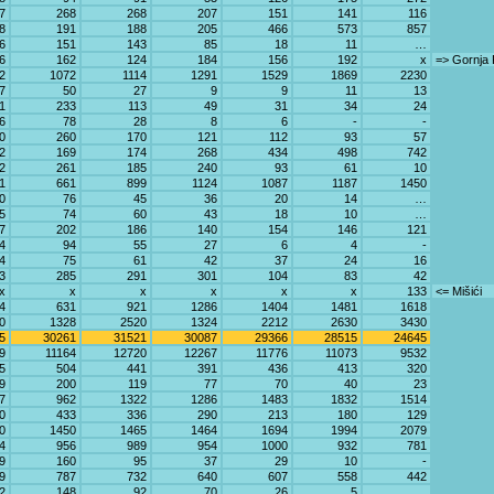
7
268
268
207
151
141
116
8
191
188
205
466
573
857
6
151
143
85
18
11
…
6
162
124
184
156
192
x
=> Gornja
2
1072
1114
1291
1529
1869
2230
7
50
27
9
9
11
13
1
233
113
49
31
34
24
6
78
28
8
6
-
-
0
260
170
121
112
93
57
2
169
174
268
434
498
742
2
261
185
240
93
61
10
1
661
899
1124
1087
1187
1450
0
76
45
36
20
14
…
5
74
60
43
18
10
…
7
202
186
140
154
146
121
4
94
55
27
6
4
-
4
75
61
42
37
24
16
3
285
291
301
104
83
42
x
x
x
x
x
x
133
<= Mišići
4
631
921
1286
1404
1481
1618
0
1328
2520
1324
2212
2630
3430
5
30261
31521
30087
29366
28515
24645
9
11164
12720
12267
11776
11073
9532
5
504
441
391
436
413
320
9
200
119
77
70
40
23
7
962
1322
1286
1483
1832
1514
0
433
336
290
213
180
129
0
1450
1465
1464
1694
1994
2079
4
956
989
954
1000
932
781
9
160
95
37
29
10
-
9
787
732
640
607
558
442
2
148
92
70
26
5
…