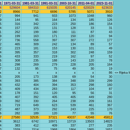
1
1971-03-31
1981-03-31
1991-03-31
2003-10-31
2011-04-01
2023-11-01
4
529604
584310
615035
620145
620029
623633
2
8966
7712
6696
5785
5071
3910
7
994
941
933
1073
1048
960
9
144
95
164
134
185
126
5
316
342
223
250
186
154
4
157
155
131
128
33
31
1
262
199
180
111
87
43
9
199
163
171
150
120
94
7
736
558
397
307
272
177
2
465
309
242
134
89
57
2
223
181
153
130
101
49
4
395
357
318
302
248
159
6
433
333
219
162
97
52
6
308
235
188
143
120
78
1
298
269
279
228
205
164
7
132
95
75
49
30
19
x
x
x
x
x
x
86
<= Rijeka 
5
205
173
138
69
54
30
4
393
385
384
348
339
299
8
432
404
394
353
298
160
5
409
434
283
117
104
87
4
178
151
120
95
56
31
8
407
392
405
405
449
280
9
392
330
264
238
209
161
1
719
649
623
539
461
367
2
487
373
292
243
225
170
6
282
189
120
77
55
76
7
27580
32535
37321
40037
42048
45812
4
3612
6742
10971
13719
13503
14823
4
383
412
409
337
277
235
3
1559
1514
1968
1864
1865
1652