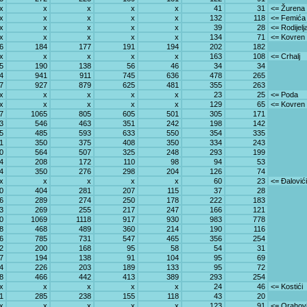
x
x
x
x
x
41
31
<= Žurena
x
x
x
x
x
132
118
<= Femića
x
x
x
x
x
39
28
<= Rodijelj
x
x
x
x
x
134
71
<= Kovren
6
184
177
191
194
202
182
x
x
x
x
x
163
108
<= Crhalj
5
190
138
56
46
34
34
4
941
911
745
636
478
265
7
927
879
625
481
355
263
x
x
x
x
x
23
25
<= Poda
x
x
x
x
x
129
65
<= Kovren
7
1065
805
605
501
305
171
3
546
463
351
242
198
142
5
485
593
633
550
354
335
1
350
375
408
350
334
243
0
564
507
325
248
293
199
4
208
172
110
98
94
53
4
350
276
298
204
126
74
x
x
x
x
x
60
23
<= Đalovići
0
404
281
207
115
37
28
6
289
274
250
178
222
183
3
269
255
217
247
166
121
0
1069
1118
917
930
983
778
8
468
489
360
214
190
116
6
785
731
547
465
356
254
2
200
168
95
58
54
31
7
194
138
91
104
95
69
4
226
203
189
133
95
72
8
466
442
413
389
293
254
x
x
x
x
x
24
46
<= Kostići
1
285
238
155
118
43
20
x
x
x
x
x
123
91
<= Orahov