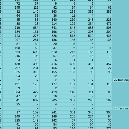
5
72
37
9
8
5
…
8
145
115
42
64
64
61
8
32
140
163
268
352
387
4
64
36
36
11
4
…
7
85
85
140
210
243
225
3
38
23
114
192
364
471
6
719
684
641
648
685
805
1
134
131
196
249
305
302
0
123
276
326
518
512
433
0
297
251
186
145
136
138
8
57
30
20
5
6
…
9
108
62
37
26
15
11
1
564
609
510
216
168
110
8
216
108
57
26
18
15
5
23
18
6
1
1
…
3
488
493
416
469
415
457
7
297
231
166
94
61
27
6
525
316
155
133
90
96
0
54
25
12
-
-
-
x
x
x
x
x
x
…
<= Koštanj
7
191
170
177
137
131
116
5
9
5
2
2
3
-
4
384
427
419
148
111
80
8
47
25
16
-
-
-
4
641
682
705
357
293
189
3
25
7
4
6
9
…
x
x
x
x
x
x
…
<= Turčini
5
17
152
241
351
340
300
6
149
144
148
253
224
94
7
225
149
142
57
56
33
4
41
36
54
66
64
43
8
94
91
53
126
175
272