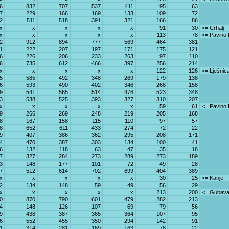
6
832
707
537
411
95
63
7
229
166
169
133
109
72
2
511
518
391
321
166
86
x
x
x
x
x
91
30
<= Crhalj
x
x
x
x
x
113
78
<= Pavino 
2
912
894
777
569
464
381
1
222
207
197
171
175
121
6
226
206
233
263
97
110
6
735
612
466
397
256
214
x
x
x
x
x
122
126
<= Lješnic
5
585
492
348
269
179
138
6
593
490
402
346
268
158
9
541
565
514
476
523
348
3
538
525
393
327
310
207
x
x
x
x
x
59
61
<= Pavino 
9
266
269
248
219
205
168
8
167
158
115
110
97
57
8
652
611
433
274
72
22
9
407
386
362
295
208
171
4
470
387
303
134
100
41
6
132
118
63
47
35
18
7
327
284
273
289
273
189
3
148
177
101
72
49
28
7
512
614
702
699
404
389
x
x
x
x
x
30
25
<= Kanje
2
134
148
59
49
56
29
x
x
x
x
x
213
200
<= Gubav
0
870
790
601
479
282
213
4
148
126
107
69
79
56
9
438
387
365
364
107
95
6
552
455
350
294
142
91
1
314
281
169
163
78
22