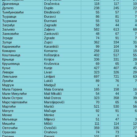
Драчевица
Dračevica
118
117
10
Дупило
Dupilo
238
245
22
Ђинђиновићи
Đinđinovići
55
57
7
Ђуравци
Đuravci
86
81
7
Ђурмани
Đurmani
55
53
3
Заграђе
Zagrađe
58
44
4
Заљево
Zaljevo
582
613
68
Занковићи
Zankovići
48
67
7
Зграде
Zgrade
74
91
7
Зупци
Zupci
362
334
31
Караникићи
Karanikići
99
104
9
Комарно
Komarno
258
233
15
Коштањица
Koštanjica
402
517
55
Крњице
Krnjice
336
331
28
Крушевица
Kruševica
69
65
3
Куње
Kunje
427
407
45
Ливари
Livari
323
326
29
Лимљани
Limljani
697
721
63
Лукићи
Lukići
89
76
7
Мадгуж
Madguž
x
x
Мала Горана
Mala Gorana
165
158
16
Мали Микулићи
Mali Mikulići
54
44
3
Мали Острос
Mali Ostros
323
358
39
Марстијеповићи
Marstijepovići
70
65
6
Мартићи
Martići
521
530
56
Мачуге
Mačuge
92
91
6
Менке
Menke
x
x
Миљевци
Miljevci
51
47
3
Мишићи
Mišići
111
114
12
Овточићи
Ovtočići
359
335
27
Орахово
Orahovo
74
73
6
Папани
Papani
101
82
9