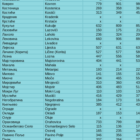
Коврен
Kovren
779
901
98
Костеница
Kostenica
269
358
36
Костићи
Kostići
313
349
45
Краденик
Kradenik
x
x
Крстаће
Krstaće
x
x
Кукуље
Kukulje
632
809
85
Лазовићи
Lazovići
150
175
21
Лахоло
Laholo
236
324
20
Лековина
Lekovina
660
906
88
Ливадице
Livadice
x
x
Лијеска
Lijeska
507
631
63
Личине (Корита)
Ličine (Korita)
527
577
58
Лозна
Lozna
447
556
58
Мајсторовина
Majstorovina
404
441
53
Махала
Mahala
x
x
Метањац
Metanjac
193
214
22
Милово
Milovo
141
155
15
Миоче
Mioče
434
465
55
Миројевићи
Mirojevići
310
360
43
Мојстир
Mojstir
406
483
51
Мокри Луг
Mokri Lug
110
103
13
Муслићи
Muslići
416
429
37
Негобратина
Negobratina
184
173
16
Његњево
Njegnjevo
385
412
43
Ограде
Ograde
x
x
Оклади
Okladi
187
153
14
Олује
Oluje
x
x
Ораховица
Orahovica
733
799
88
Османбегово Село
Osmanbegovo Selo
115
136
17
Острељ
Ostrelj
165
235
34
Павино Поље
Pavino Polje
346
356
47
Пали
Pali
207
264
27