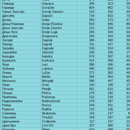
Главаца
Glavaca
305
313
29
Горажде
Goražde
804
802
72
Горње Заостро
Gornje Zaostro
415
432
43
Дапсићи
Dapsići
734
810
73
Долац
Dolac
353
373
47
Доња Ржаница
Donja Ržanica
833
846
85
Доње Заостро
Donje Zaostro
221
259
24
Доње Луге
Donje Luge
295
344
63
Драгосава
Dragosava
284
324
29
Загорје
Zagorje
386
400
39
Заград
Zagrad
311
327
31
Заграђе
Zagrađe
536
524
45
Јашовићи
Jašovići
165
165
17
Калудра
Kaludra
576
597
61
Курикуће
Kurikuće
415
458
45
Лази
Lazi
386
436
46
Лубнице
Lubnice
490
650
64
Лужац
Lužac
371
362
49
Маште
Mašte
356
354
30
Мезгаљи
Mezgalji
386
447
45
Орах
Orah
150
158
17
Петњик
Petnjik
561
610
60
Пешца
Pešca
278
292
41
Праћевац
Praćevac
222
218
22
Радмужевићи
Radmuževići
279
287
28
Ровца
Rovca
244
251
24
Рујишта
Rujišta
132
136
15
Скакавац
Skakavac
116
137
8
Тмушићи
Tmušići
193
207
18
Црвљевине
Crvljevine
117
137
12
Црни Врх
Crni Vrh
337
366
31
Штитари
Štitari
416
499
50