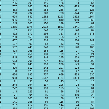
8
255
203
146
126
84
64
3
737
685
599
560
423
337
8
453
328
254
236
187
126
6
768
734
728
728
674
490
2
628
830
1282
1293
1412
1364
9
936
865
841
810
910
862
5
245
200
150
149
137
81
8
1335
1978
2012
1861
1841
1664
5
197
250
240
171
120
67
5
372
377
295
317
243
175
9
280
155
69
55
27
…
4
467
428
318
280
226
147
3
127
90
52
33
49
19
1
552
445
348
267
178
100
8
398
263
188
115
77
40
1
311
251
130
99
27
21
4
545
368
244
245
229
173
3
663
701
717
823
983
990
5
271
243
216
206
149
94
7
406
317
242
207
174
119
0
138
129
113
90
47
45
7
634
692
737
669
583
530
3
938
1167
1557
1721
1894
1791
7
171
98
56
43
31
10
5
244
194
137
106
74
45
6
222
194
110
105
95
61
7
143
121
61
56
35
29
1
71
94
95
83
110
28
7
174
105
78
36
22
10
1
141
158
69
116
60
84
9
287
217
155
144
74
53
4
388
330
372
282
303
196