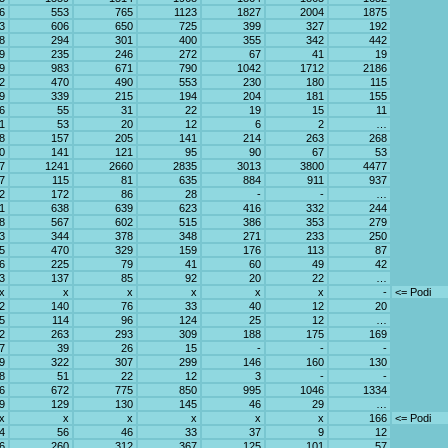
6
553
765
1123
1827
2004
1875
3
606
650
725
399
327
192
8
294
301
400
355
342
442
9
235
246
272
67
41
19
9
983
671
790
1042
1712
2186
2
470
490
553
230
180
115
9
339
215
194
204
181
155
6
55
31
22
19
15
11
1
53
20
12
6
2
…
8
157
205
141
214
263
268
0
141
121
95
90
67
53
7
1241
2660
2835
3013
3800
4477
7
115
81
635
884
911
937
2
172
86
28
-
-
…
1
638
639
623
416
332
244
8
567
602
515
386
353
279
3
344
378
348
271
233
250
5
470
329
159
176
113
87
6
225
79
41
60
49
42
3
137
85
92
20
22
…
x
x
x
x
x
x
-
<= Podi
2
140
76
33
40
12
20
5
114
96
124
25
12
…
2
263
293
309
188
175
169
7
39
26
15
-
-
-
9
322
307
299
146
160
130
8
51
22
12
3
-
-
6
672
775
850
995
1046
1334
9
129
130
145
46
29
…
x
x
x
x
x
x
166
<= Podi
4
56
46
33
37
9
12
6
260
312
367
125
101
57