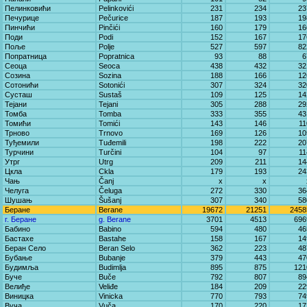
Пелинковићи
Pelinkovići
231
234
23
Печурице
Pečurice
187
193
19
Пинчићи
Pinčići
160
179
16
Поди
Podi
152
167
17
Поље
Polje
527
597
82
Попратница
Popratnica
93
88
6
Сеоца
Seoca
438
432
32
Созина
Sozina
188
166
12
Сотонићи
Sotonići
307
324
32
Сусташ
Sustaš
109
125
14
Тејани
Tejani
305
288
29
Томба
Tomba
333
355
43
Томићи
Tomići
143
146
11
Трново
Trnovo
169
126
10
Туђемили
Tuđemili
198
222
20
Турчини
Turčini
104
97
11
Утрг
Utrg
209
211
14
Цкла
Ckla
179
193
24
Чањ
Čanj
x
x
Челуга
Čeluga
272
330
36
Шушањ
Šušanj
307
340
58
Беране
Berane
19672
21251
2458
г. Беране
g. Berane
3701
4513
696
Бабино
Babino
594
480
46
Бастахе
Bastahe
158
167
14
Беран Село
Beran Selo
362
223
48
Бубање
Bubanje
379
443
47
Будимља
Budimlja
895
875
121
Буче
Buče
792
807
89
Велиђе
Veliđe
184
209
22
Виницка
Vinicka
770
793
74
Вуча
Vuča
170
220
17