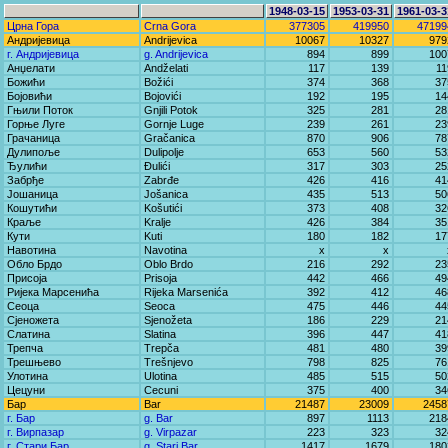
1948-03-15
1953-03-31
1961-03-3
Црна Гора
Crna Gora
377305
419950
47199
Андријевица
Andrijevica
10067
10327
979
г. Андријевица
g. Andrijevica
894
899
100
Анџелати
Andželati
117
139
11
Божићи
Božići
374
368
37
Бојовићи
Bojovići
192
195
14
Гњили Поток
Gnjili Potok
325
281
28
Горње Луге
Gornje Luge
239
261
23
Грачаница
Gračanica
870
906
78
Дулипоље
Dulipolje
653
560
53
Ђулићи
Đulići
317
303
25
Забрђе
Zabrđe
426
416
41
Јошаница
Jošanica
435
513
50
Кошутићи
Košutići
373
408
32
Краље
Kralje
426
384
35
Кути
Kuti
180
182
17
Навотина
Navotina
x
x
Обло Брдо
Oblo Brdo
216
292
23
Присоја
Prisoja
442
466
49
Ријека Марсенића
Rijeka Marsenića
392
412
46
Сеоца
Seoca
475
446
44
Сјеножета
Sjenožeta
186
229
21
Слатина
Slatina
396
447
41
Трепча
Trepča
481
480
39
Трешњево
Trešnjevo
798
825
76
Улотина
Ulotina
485
515
50
Цецуни
Cecuni
375
400
34
Бар
Bar
21487
23009
2458
г. Бар
g. Bar
897
1113
218
г. Вирпазар
g. Virpazar
223
323
32
г. Стари Бар
g. Stari Bar
1417
1679
180