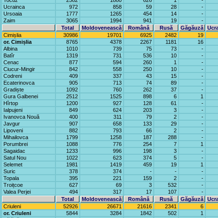
Tocuz
2582
1880
626
1
-
Ucrainca
972
858
59
28
-
Ursoaia
1777
1265
454
14
-
Zaim
3065
1994
941
19
-
Total
Moldovenească
Română
Rusă
Găgăuză
Ucr
Cimișlia
30986
19701
6925
2482
19
or. Cimișlia
8765
4378
2267
1181
16
Albina
1010
739
75
73
-
Batîr
1319
731
536
10
-
Cenac
877
594
260
1
-
Ciucur-Mingir
842
558
250
10
-
Codreni
409
337
43
15
-
Ecaterinovca
905
713
74
89
-
Gradiște
1092
760
262
37
-
Gura Galbenei
2512
1525
898
6
1
Hîrtop
1200
927
128
61
-
Ialpujeni
849
624
203
3
-
Ivanovca Nouă
400
311
79
2
-
Javgur
907
658
133
29
-
Lipoveni
882
793
66
2
-
Mihailovca
1799
1258
187
288
-
Porumbrei
1088
776
254
7
1
Sagaidac
1233
996
198
3
-
Satul Nou
1022
623
374
5
-
Selemet
1981
1419
459
19
1
Suric
378
374
-
-
-
Topala
395
221
159
2
-
Troițcoe
627
69
3
532
-
Valea Perjei
494
317
17
107
-
Total
Moldovenească
Română
Rusă
Găgăuză
Ucr
Criuleni
52926
26671
21616
2341
6
or. Criuleni
5844
3284
1842
502
1