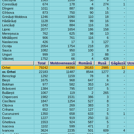
Clocușna
1365
1269
56
9
-
Corestăuți
674
178
4
274
1
Dîngeni
1011
887
89
5
-
Gîrbova
873
750
90
15
-
Grinăuți-Moldova
1246
1090
110
18
-
Hădărăuți
1128
994
99
16
-
Lencăuți
1042
884
116
16
-
Lipnic
2077
1654
186
158
-
Mereșeuca
762
625
98
13
-
Mihălășeni
906
761
116
6
-
Naslavcea
426
17
3
127
-
Ocnița
2054
1754
218
20
-
Sauca
1082
950
100
8
-
Unguri
999
10
3
88
-
Vălcineț
1752
66
4
428
-
Total
Moldovenească
Română
Rusă
Găgăuză
Ucr
Orhei
79242
44390
28183
2985
12
or. Orhei
22183
11487
8544
1277
2
Berezlogi
1292
1159
78
8
-
Biești
1675
968
647
6
-
Bolohan
977
582
353
14
-
Brăviceni
1384
795
537
5
-
Bulăiești
1067
119
2
265
-
Chiperceni
1982
1531
386
3
-
Ciocîlteni
1847
1254
527
8
-
Clișova
679
269
383
3
-
Crihana
652
507
127
2
-
Cucuruzeni
1350
658
633
5
1
Donici
1227
919
250
11
-
Ghetlova
1553
924
587
5
-
Isacova
1102
599
471
2
-
Ivancea
3624
2235
501
609
4