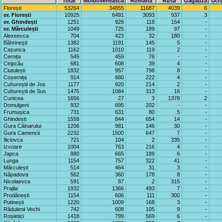
Total
Moldovenească
Română
Rusă
Găgăuză
Ucr
Florești
53264
34855
11687
4039
6
or. Florești
10925
6491
3093
937
3
or. Ghindești
1251
926
118
154
-
or. Mărculești
1049
725
189
97
-
Alexeevca
704
423
32
180
-
Băhrinești
1382
1191
145
5
-
Cașunca
1162
1010
119
2
-
Cernița
545
459
76
-
-
Ciripcău
681
608
39
4
-
Ciutulești
1832
957
798
8
-
Coșernița
914
680
222
4
-
Cuhureștii de Jos
1177
920
214
2
-
Cuhureștii de Sus
1475
1084
313
16
-
Cunicea
1656
27
3
1378
2
Domulgeni
932
695
202
-
-
Frumușica
731
631
80
5
-
Ghindești
1558
844
654
14
-
Gura Căinarului
1206
981
146
30
-
Gura Camencii
2232
1500
647
7
-
Iliciovca
721
104
2
335
-
Izvoare
1004
763
216
4
-
Japca
880
665
189
6
-
Lunga
1154
757
322
41
-
Mărculești
514
464
31
3
-
Năpadova
562
360
178
8
-
Nicolaevca
591
87
2
315
-
Prajila
1932
1366
493
7
-
Prodănești
1154
606
111
300
-
Putinești
1220
1009
168
3
-
Rădulenii Vechi
742
608
105
9
-
Roșietici
1418
799
569
6
-