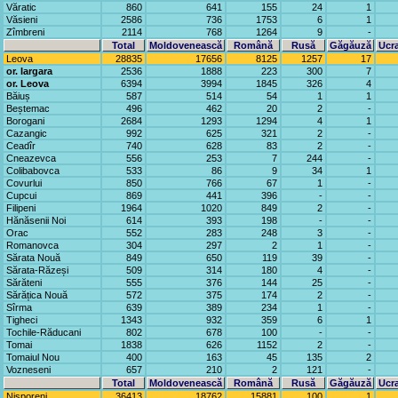
Văratic
860
641
155
24
1
Văsieni
2586
736
1753
6
1
Zîmbreni
2114
768
1264
9
-
Total
Moldovenească
Română
Rusă
Găgăuză
Ucr
Leova
28835
17656
8125
1257
17
or. Iargara
2536
1888
223
300
7
or. Leova
6394
3994
1845
326
4
Băiuș
587
514
54
1
1
Beștemac
496
462
20
2
-
Borogani
2684
1293
1294
4
1
Cazangic
992
625
321
2
-
Ceadîr
740
628
83
2
-
Cneazevca
556
253
7
244
-
Colibabovca
533
86
9
34
1
Covurlui
850
766
67
1
-
Cupcui
869
441
396
-
-
Filipeni
1964
1020
849
2
-
Hănăsenii Noi
614
393
198
-
-
Orac
552
283
248
3
-
Romanovca
304
297
2
1
-
Sărata Nouă
849
650
119
39
-
Sărata-Răzeși
509
314
180
4
-
Sărăteni
555
376
144
25
-
Sărățica Nouă
572
375
174
2
-
Sîrma
639
389
234
1
-
Tigheci
1343
932
359
6
1
Tochile-Răducani
802
678
100
-
-
Tomai
1838
626
1152
2
-
Tomaiul Nou
400
163
45
135
2
Vozneseni
657
210
2
121
-
Total
Moldovenească
Română
Rusă
Găgăuză
Ucr
Nisporeni
36413
18762
15881
100
1