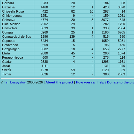
Carbalia
283
20
-
184
68
Cazaclia
4468
12
1
423
3870
Chioselia Rusă
422
82
10
297
14
Chiriet-Lunga
1251
9
-
159
1051
Chirsova
4774
20
3
3077
348
Cioc-Maidan
2202
29
-
282
1790
Cișmichioi
3039
39
1
333
2584
Congaz
8269
25
1
1196
6705
Congazcicul de Sus
1396
139
4
515
680
Copceac
6434
15
-
1059
5081
Cotovscoe
669
5
-
196
436
Dezghingea
3582
18
4
656
2777
Etulia
2080
45
-
290
1674
Ferapontievca
600
7
-
278
114
Gaidar
2538
4
-
1295
1161
Joltai
1111
-
-
131
940
Svetlîi
1278
59
-
1120
39
Tomai
3026
12
-
380
2503
©
Tim Bespyatov
, 2008-2026
|
About the project
|
How you can help / Donate to the pr