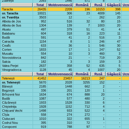
Zubrești
2093
1446
571
8
-
Total
Moldovenească
Română
Rusă
Găgăuză
Ucr
Taraclia
26435
2209
196
10153
398
or. Taraclia
10021
306
23
4009
145
or. Tvardița
3503
12
-
262
20
Albota de Jos
952
516
32
80
15
Albota de Sus
1304
139
7
1003
20
Aluatu
497
379
51
41
4
Balabanu
604
318
16
223
11
Budăi
591
41
2
516
3
Cairaclia
1154
8
1
246
47
Cealîc
633
36
1
546
30
Corten
1833
17
1
247
52
Musaitu
554
10
3
460
3
Novosiolovca
842
21
-
719
20
Salcia
182
3
3
159
3
Valea Perjei
2637
358
52
635
5
Vinogradovca
1128
45
4
1007
20
Total
Moldovenească
Română
Rusă
Găgăuză
Ucr
Telenești
41452
23457
16213
247
-
or. Telenești
5670
2028
3255
152
-
Bănești
2185
1448
662
2
-
Bogzești
336
201
120
1
-
Brînzenii Noi
1634
674
888
20
-
Budăi
1087
577
480
2
-
Căzănești
1933
1528
330
6
-
Chiștelnița
1928
1152
712
4
-
Chițcanii Vechi
1498
933
522
4
-
Cîșla
558
274
272
-
-
Ciulucani
1010
322
655
1
-
Codrul Nou
395
310
72
-
-
Coropceni
919
788
97
-
-