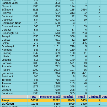
Bădragii Vechi
382
323
47
1
-
Bleșteni
1088
866
174
7
-
Brătușeni
3625
223
135
2564
3
Brînzeni
983
622
313
22
2
Burlănești
1067
938
72
35
-
Cepeleuți
834
608
142
19
-
Chetroșica Nouă
629
558
53
1
-
Constantinovca
340
77
1
69
-
Corpaci
837
721
87
6
-
Cuconeștii Noi
1215
513
49
263
-
Fetești
1653
1266
336
8
-
Gașpar
847
571
82
119
-
Goleni
717
140
2
465
-
Gordinești
2012
1151
798
5
-
Hancăuți
647
443
180
5
-
Hincăuți
1042
609
100
41
-
Hlinaia
1207
922
232
6
-
Lopatnic
817
632
140
8
-
Parcova
1483
855
571
13
-
Rotunda
783
712
36
10
-
Ruseni
1299
1093
107
56
-
Șofrîncani
1152
314
13
421
-
Stolniceni
800
86
5
264
-
Terebna
843
716
101
3
-
Tîrnova
1200
978
139
26
-
Trinca
1677
1285
348
4
-
Viișoara
939
659
228
4
-
Zăbriceni
1308
908
355
6
-
Total
Moldovenească
Română
Rusă
Găgăuză
Ucr
Fălești
56039
36272
11038
5439
9
or. Fălești
11946
6450
3029
1879
1