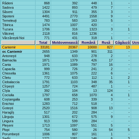
Rădeni
868
392
448
1
-
Sadova
1422
893
479
7
-
Săseni
1304
911
355
3
-
Sipoteni
4491
2770
1558
9
-
Temeleuți
783
583
163
5
-
Țibirica
1474
1007
420
-
-
Tuzara
1706
316
1323
3
1
Vălcineț
2118
816
1236
-
-
Vărzăreștii Noi
771
431
318
1
-
Total
Moldovenească
Română
Rusă
Găgăuză
Ucr
Cantemir
33181
20367
10000
827
13
or. Cantemir
2655
1349
901
311
-
Antonești
948
633
278
2
-
Baimaclia
1871
1379
426
17
-
Cania
1971
1089
797
16
-
Capaclia
999
726
241
2
-
Chioselia
1361
1075
222
6
-
Cîietu
772
633
112
1
2
Ciobalaccia
1791
1103
348
35
1
Cîrpești
1257
724
487
1
-
Cîșla
392
104
13
124
-
Cociulia
1797
658
1070
4
1
Coștangalia
608
253
339
3
-
Enichioi
1283
712
518
-
-
Gotești
2520
1516
908
13
-
Haragîș
517
202
284
-
-
Lărguța
1301
672
575
9
-
Lingura
913
599
284
-
-
Pleșeni
1713
1097
551
5
-
Plopi
754
580
26
54
5
Porumbești
1006
807
161
1
-
Sadîc
1271
1081
146
6
3