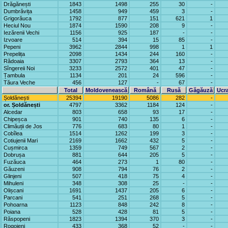
Drăgănești
1843
1498
255
30
-
Dumbrăvița
1458
949
459
3
-
Grigorăuca
1792
877
151
621
1
Heciul Nou
1874
1590
208
9
-
Iezărenii Vechi
1156
925
187
-
-
Izvoare
514
394
15
85
-
Pepeni
3962
2844
998
1
1
Prepelița
2098
1434
244
160
-
Rădoaia
3307
2793
364
13
-
Sîngereii Noi
3233
2572
401
47
-
Țambula
1134
201
24
596
-
Tăura Veche
456
127
-
67
-
Total
Moldovenească
Română
Rusă
Găgăuză
Ucr
Șoldănești
25394
19190
5086
282
-
or. Șoldănești
4797
3362
1184
124
-
Alcedar
803
658
93
17
-
Chipeșca
901
740
135
6
-
Climăuții de Jos
776
683
80
1
-
Cobîlea
1514
1262
199
3
-
Cotiujenii Mari
2169
1662
432
5
-
Cușmirca
1359
749
567
2
-
Dobrușa
881
644
205
5
-
Fuzăuca
464
273
1
80
-
Găuzeni
908
794
76
2
-
Glinjeni
507
418
75
4
-
Mihuleni
348
308
25
-
-
Olișcani
1691
1437
205
6
-
Parcani
541
251
268
5
-
Pohoarna
1123
848
242
8
-
Poiana
528
428
81
5
-
Răspopeni
1823
1394
370
3
-
Rogojeni
433
368
52
-
-