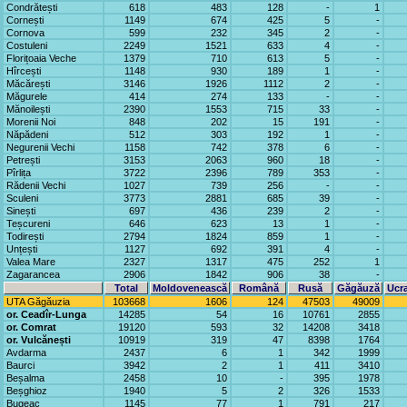
Condrătești
618
483
128
-
1
Cornești
1149
674
425
5
-
Cornova
599
232
345
2
-
Costuleni
2249
1521
633
4
-
Florițoaia Veche
1379
710
613
5
-
Hîrcești
1148
930
189
1
-
Măcărești
3146
1926
1112
2
-
Măgurele
414
274
133
-
-
Mănoilești
2390
1553
715
33
-
Morenii Noi
848
202
15
191
-
Năpădeni
512
303
192
1
-
Negurenii Vechi
1158
742
378
6
-
Petrești
3153
2063
960
18
-
Pîrlița
3722
2396
789
353
-
Rădenii Vechi
1027
739
256
-
-
Sculeni
3773
2881
685
39
-
Sinești
697
436
239
2
-
Teșcureni
646
623
13
1
-
Todirești
2794
1824
859
1
-
Unțești
1127
692
391
4
-
Valea Mare
2327
1317
475
252
1
Zagarancea
2906
1842
906
38
-
Total
Moldovenească
Română
Rusă
Găgăuză
Ucr
UTA Găgăuzia
103668
1606
124
47503
49009
or. Ceadîr-Lunga
14285
54
16
10761
2855
or. Comrat
19120
593
32
14208
3418
or. Vulcănești
10919
319
47
8398
1764
Avdarma
2437
6
1
342
1999
Baurci
3942
2
1
411
3410
Beșalma
2458
10
-
395
1978
Beșghioz
1940
5
2
326
1533
Bugeac
1145
77
1
791
217