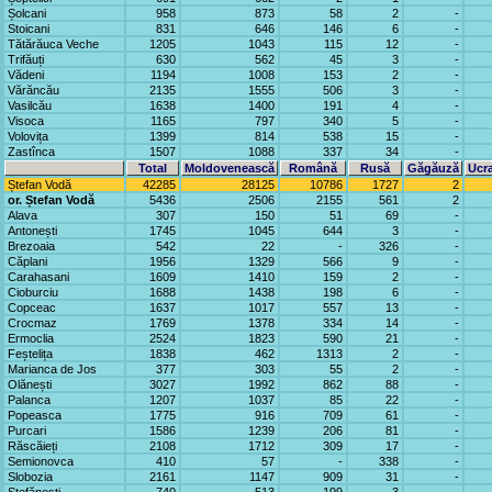
Șolcani
958
873
58
2
-
Stoicani
831
646
146
6
-
Tătărăuca Veche
1205
1043
115
12
-
Trifăuți
630
562
45
3
-
Vădeni
1194
1008
153
2
-
Vărăncău
2135
1555
506
3
-
Vasilcău
1638
1400
191
4
-
Visoca
1165
797
340
5
-
Volovița
1399
814
538
15
-
Zastînca
1507
1088
337
34
-
Total
Moldovenească
Română
Rusă
Găgăuză
Ucr
Ștefan Vodă
42285
28125
10786
1727
2
or. Ștefan Vodă
5436
2506
2155
561
2
Alava
307
150
51
69
-
Antonești
1745
1045
644
3
-
Brezoaia
542
22
-
326
-
Căplani
1956
1329
566
9
-
Carahasani
1609
1410
159
2
-
Cioburciu
1688
1438
198
6
-
Copceac
1637
1017
557
13
-
Crocmaz
1769
1378
334
14
-
Ermoclia
2524
1823
590
21
-
Feștelița
1838
462
1313
2
-
Marianca de Jos
377
303
55
2
-
Olănești
3027
1992
862
88
-
Palanca
1207
1037
85
22
-
Popeasca
1775
916
709
61
-
Purcari
1586
1239
206
81
-
Răscăieți
2108
1712
309
17
-
Semionovca
410
57
-
338
-
Slobozia
2161
1147
909
31
-