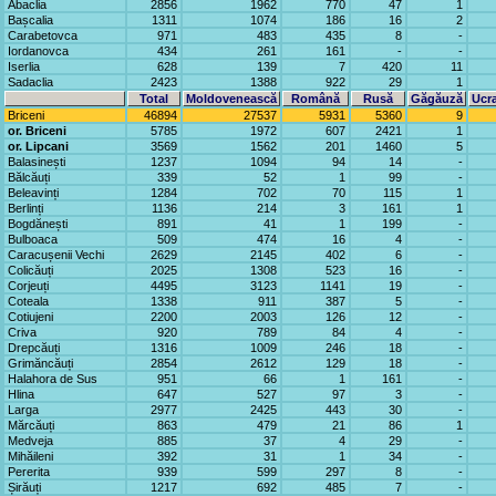
Abaclia
2856
1962
770
47
1
Bașcalia
1311
1074
186
16
2
Carabetovca
971
483
435
8
-
Iordanovca
434
261
161
-
-
Iserlia
628
139
7
420
11
Sadaclia
2423
1388
922
29
1
Total
Moldovenească
Română
Rusă
Găgăuză
Ucr
Briceni
46894
27537
5931
5360
9
or. Briceni
5785
1972
607
2421
1
or. Lipcani
3569
1562
201
1460
5
Balasinești
1237
1094
94
14
-
Bălcăuți
339
52
1
99
-
Beleavinți
1284
702
70
115
1
Berlinți
1136
214
3
161
1
Bogdănești
891
41
1
199
-
Bulboaca
509
474
16
4
-
Caracușenii Vechi
2629
2145
402
6
-
Colicăuți
2025
1308
523
16
-
Corjeuți
4495
3123
1141
19
-
Coteala
1338
911
387
5
-
Cotiujeni
2200
2003
126
12
-
Criva
920
789
84
4
-
Drepcăuți
1316
1009
246
18
-
Grimăncăuți
2854
2612
129
18
-
Halahora de Sus
951
66
1
161
-
Hlina
647
527
97
3
-
Larga
2977
2425
443
30
-
Mărcăuți
863
479
21
86
1
Medveja
885
37
4
29
-
Mihăileni
392
31
1
34
-
Pererita
939
599
297
8
-
Șirăuți
1217
692
485
7
-