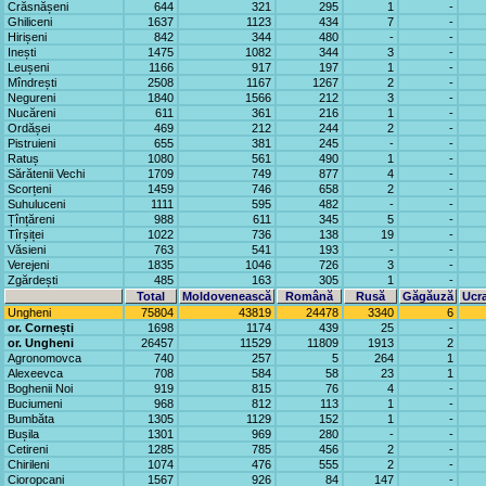
Crăsnășeni
644
321
295
1
-
Ghiliceni
1637
1123
434
7
-
Hirișeni
842
344
480
-
-
Inești
1475
1082
344
3
-
Leușeni
1166
917
197
1
-
Mîndrești
2508
1167
1267
2
-
Negureni
1840
1566
212
3
-
Nucăreni
611
361
216
1
-
Ordășei
469
212
244
2
-
Pistruieni
655
381
245
-
-
Ratuș
1080
561
490
1
-
Sărătenii Vechi
1709
749
877
4
-
Scorțeni
1459
746
658
2
-
Suhuluceni
1111
595
482
-
-
Țînțăreni
988
611
345
5
-
Tîrșiței
1022
736
138
19
-
Văsieni
763
541
193
-
-
Verejeni
1835
1046
726
3
-
Zgărdești
485
163
305
1
-
Total
Moldovenească
Română
Rusă
Găgăuză
Ucr
Ungheni
75804
43819
24478
3340
6
or. Cornești
1698
1174
439
25
-
or. Ungheni
26457
11529
11809
1913
2
Agronomovca
740
257
5
264
1
Alexeevca
708
584
58
23
1
Boghenii Noi
919
815
76
4
-
Buciumeni
968
812
113
1
-
Bumbăta
1305
1129
152
1
-
Bușila
1301
969
280
-
-
Cetireni
1285
785
456
2
-
Chirileni
1074
476
555
2
-
Cioropcani
1567
926
84
147
-