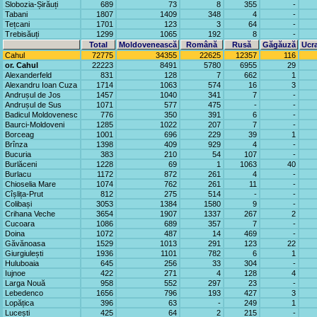
Slobozia-Șirăuți
689
73
8
355
-
Tabani
1807
1409
348
4
-
Tețcani
1701
123
3
64
-
Trebisăuți
1299
1065
192
8
-
Total
Moldovenească
Română
Rusă
Găgăuză
Ucr
Cahul
72775
34355
22625
12357
116
or. Cahul
22223
8491
5780
6955
29
Alexanderfeld
831
128
7
662
1
Alexandru Ioan Cuza
1714
1063
574
16
3
Andrușul de Jos
1457
1040
341
7
-
Andrușul de Sus
1071
577
475
-
-
Badicul Moldovenesc
776
350
391
6
-
Baurci-Moldoveni
1285
1022
207
7
-
Borceag
1001
696
229
39
1
Brînza
1398
409
929
4
-
Bucuria
383
210
54
107
-
Burlăceni
1228
69
1
1063
40
Burlacu
1172
872
261
4
-
Chioselia Mare
1074
762
261
11
-
Cîșlița-Prut
812
275
514
-
-
Colibași
3053
1384
1580
9
-
Crihana Veche
3654
1907
1337
267
2
Cucoara
1086
689
357
7
-
Doina
1072
487
14
469
-
Găvănoasa
1529
1013
291
123
22
Giurgiulești
1936
1101
782
6
1
Huluboaia
645
256
33
304
-
Iujnoe
422
271
4
128
4
Larga Nouă
958
552
297
23
-
Lebedenco
1656
796
193
427
3
Lopățica
396
63
-
249
1
Lucești
425
64
2
215
-