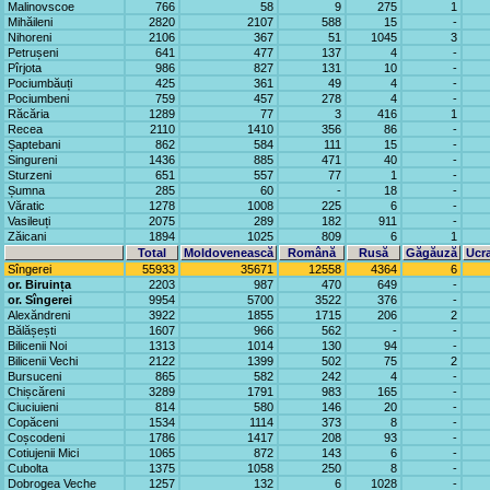
Malinovscoe
766
58
9
275
1
Mihăileni
2820
2107
588
15
-
Nihoreni
2106
367
51
1045
3
Petrușeni
641
477
137
4
-
Pîrjota
986
827
131
10
-
Pociumbăuți
425
361
49
4
-
Pociumbeni
759
457
278
4
-
Răcăria
1289
77
3
416
1
Recea
2110
1410
356
86
-
Șaptebani
862
584
111
15
-
Singureni
1436
885
471
40
-
Sturzeni
651
557
77
1
-
Șumna
285
60
-
18
-
Văratic
1278
1008
225
6
-
Vasileuți
2075
289
182
911
-
Zăicani
1894
1025
809
6
1
Total
Moldovenească
Română
Rusă
Găgăuză
Ucr
Sîngerei
55933
35671
12558
4364
6
or. Biruința
2203
987
470
649
-
or. Sîngerei
9954
5700
3522
376
-
Alexăndreni
3922
1855
1715
206
2
Bălășești
1607
966
562
-
-
Bilicenii Noi
1313
1014
130
94
-
Bilicenii Vechi
2122
1399
502
75
2
Bursuceni
865
582
242
4
-
Chișcăreni
3289
1791
983
165
-
Ciuciuieni
814
580
146
20
-
Copăceni
1534
1114
373
8
-
Coșcodeni
1786
1417
208
93
-
Cotiujenii Mici
1065
872
143
6
-
Cubolta
1375
1058
250
8
-
Dobrogea Veche
1257
132
6
1028
-