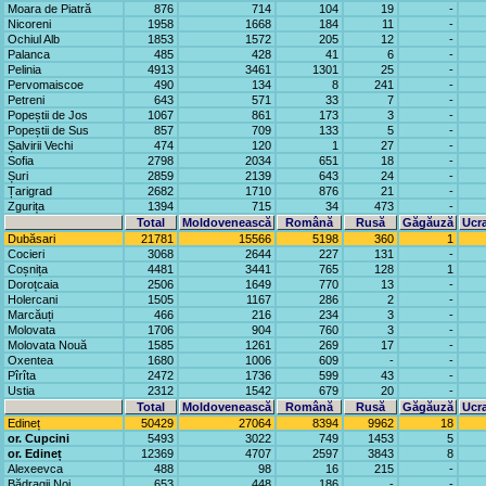
Moara de Piatră
876
714
104
19
-
Nicoreni
1958
1668
184
11
-
Ochiul Alb
1853
1572
205
12
-
Palanca
485
428
41
6
-
Pelinia
4913
3461
1301
25
-
Pervomaiscoe
490
134
8
241
-
Petreni
643
571
33
7
-
Popeștii de Jos
1067
861
173
3
-
Popeștii de Sus
857
709
133
5
-
Șalvirii Vechi
474
120
1
27
-
Sofia
2798
2034
651
18
-
Șuri
2859
2139
643
24
-
Țarigrad
2682
1710
876
21
-
Zgurița
1394
715
34
473
-
Total
Moldovenească
Română
Rusă
Găgăuză
Ucr
Dubăsari
21781
15566
5198
360
1
Cocieri
3068
2644
227
131
-
Coșnița
4481
3441
765
128
1
Doroțcaia
2506
1649
770
13
-
Holercani
1505
1167
286
2
-
Marcăuți
466
216
234
3
-
Molovata
1706
904
760
3
-
Molovata Nouă
1585
1261
269
17
-
Oxentea
1680
1006
609
-
-
Pîrîta
2472
1736
599
43
-
Ustia
2312
1542
679
20
-
Total
Moldovenească
Română
Rusă
Găgăuză
Ucr
Edineț
50429
27064
8394
9962
18
or. Cupcini
5493
3022
749
1453
5
or. Edineț
12369
4707
2597
3843
8
Alexeevca
488
98
16
215
-
Bădragii Noi
653
448
186
-
-