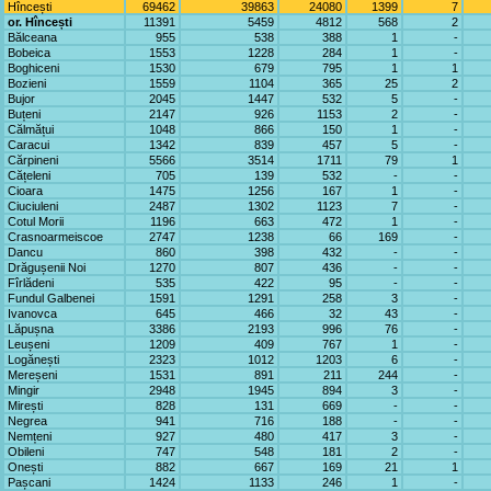
Hîncești
69462
39863
24080
1399
7
or. Hîncești
11391
5459
4812
568
2
Bălceana
955
538
388
1
-
Bobeica
1553
1228
284
1
-
Boghiceni
1530
679
795
1
1
Bozieni
1559
1104
365
25
2
Bujor
2045
1447
532
5
-
Buțeni
2147
926
1153
2
-
Călmățui
1048
866
150
1
-
Caracui
1342
839
457
5
-
Cărpineni
5566
3514
1711
79
1
Cățeleni
705
139
532
-
-
Cioara
1475
1256
167
1
-
Ciuciuleni
2487
1302
1123
7
-
Cotul Morii
1196
663
472
1
-
Crasnoarmeiscoe
2747
1238
66
169
-
Dancu
860
398
432
-
-
Drăgușenii Noi
1270
807
436
-
-
Fîrlădeni
535
422
95
-
-
Fundul Galbenei
1591
1291
258
3
-
Ivanovca
645
466
32
43
-
Lăpușna
3386
2193
996
76
-
Leușeni
1209
409
767
1
-
Logănești
2323
1012
1203
6
-
Mereșeni
1531
891
211
244
-
Mingir
2948
1945
894
3
-
Mirești
828
131
669
-
-
Negrea
941
716
188
-
-
Nemțeni
927
480
417
3
-
Obileni
747
548
181
2
-
Onești
882
667
169
21
1
Pașcani
1424
1133
246
1
-