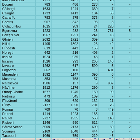
Albinețul Vechi
1755
1437
216
28
-
Bocani
783
486
278
-
-
Călinești
1633
1244
330
7
-
Călugăr
1733
1413
184
55
-
Catranîc
783
375
373
8
-
Chetriș
967
842
93
3
-
Ciolacu Nou
1615
989
24
220
-
Egorovca
1223
282
26
761
5
Făleștii Noi
1567
1251
241
18
-
Glinjeni
2092
1721
309
2
-
Hiliuți
1405
1302
26
42
-
Hîncești
619
443
155
1
-
Horești
642
216
408
2
-
Ilenuța
1024
935
43
1
-
Ișcălău
1526
993
265
146
-
Izvoare
1262
617
590
5
-
Logofteni
662
100
-
401
-
Mărăndeni
1592
1147
390
6
-
Musteața
853
758
57
2
-
Natalievca
1506
137
9
987
1
Năvîrneț
1512
1176
290
3
-
Obreja Veche
1577
1245
150
99
-
Pietrosu
473
345
109
-
-
Pînzăreni
809
620
132
21
-
Pîrlița
2137
1350
701
25
-
Pompa
709
70
3
449
-
Pruteni
1414
1223
165
1
-
Răuțel
2727
1935
558
140
-
Risipeni
1246
590
612
4
-
Sărata Veche
3009
2173
609
69
2
Scumpia
2169
1648
444
9
-
Taxobeni
1069
759
219
45
-