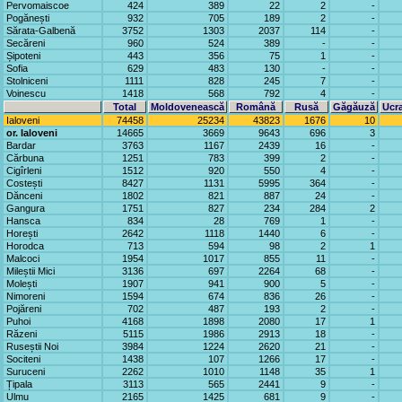
Pervomaiscoe
424
389
22
2
-
Pogănești
932
705
189
2
-
Sărata-Galbenă
3752
1303
2037
114
-
Secăreni
960
524
389
-
-
Șipoteni
443
356
75
1
-
Sofia
629
483
130
-
-
Stolniceni
1111
828
245
7
-
Voinescu
1418
568
792
4
-
Total
Moldovenească
Română
Rusă
Găgăuză
Ucr
Ialoveni
74458
25234
43823
1676
10
or. Ialoveni
14665
3669
9643
696
3
Bardar
3763
1167
2439
16
-
Cărbuna
1251
783
399
2
-
Cigîrleni
1512
920
550
4
-
Costești
8427
1131
5995
364
-
Dănceni
1802
821
887
24
-
Gangura
1751
827
234
284
2
Hansca
834
28
769
1
-
Horești
2642
1118
1440
6
-
Horodca
713
594
98
2
1
Malcoci
1954
1017
855
11
-
Mileștii Mici
3136
697
2264
68
-
Molești
1907
941
900
5
-
Nimoreni
1594
674
836
26
-
Pojăreni
702
487
193
2
-
Puhoi
4168
1898
2080
17
1
Răzeni
5115
1986
2913
18
-
Ruseștii Noi
3984
1224
2620
21
-
Sociteni
1438
107
1266
17
-
Suruceni
2262
1010
1148
35
1
Țipala
3113
565
2441
9
-
Ulmu
2165
1425
681
9
-