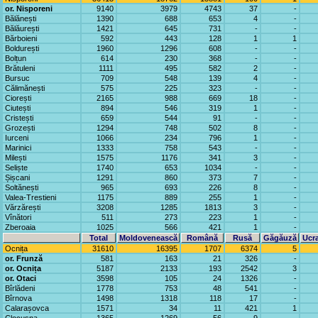
or. Nisporeni
9140
3979
4743
37
-
Bălănești
1390
688
653
4
-
Bălăurești
1421
645
731
-
-
Bărboieni
592
443
128
1
1
Boldurești
1960
1296
608
-
-
Bolțun
614
230
368
-
-
Brătuleni
1111
495
582
2
-
Bursuc
709
548
139
4
-
Călimănești
575
225
323
-
-
Ciorești
2165
988
669
18
-
Ciutești
894
546
319
1
-
Cristești
659
544
91
-
-
Grozești
1294
748
502
8
-
Iurceni
1066
234
796
1
-
Marinici
1333
758
543
-
-
Milești
1575
1176
341
3
-
Seliște
1740
653
1034
-
-
Șișcani
1291
860
373
7
-
Soltănești
965
693
226
8
-
Valea-Trestieni
1175
889
255
1
-
Vărzărești
3208
1285
1813
3
-
Vînători
511
273
223
1
-
Zberoaia
1025
566
421
1
-
Total
Moldovenească
Română
Rusă
Găgăuză
Ucr
Ocnița
31610
16395
1707
6374
5
or. Frunză
581
163
21
326
-
or. Ocnița
5187
2133
193
2542
3
or. Otaci
3598
105
24
1326
-
Bîrlădeni
1778
753
48
541
-
Bîrnova
1498
1318
118
17
-
Calarașovca
1571
34
11
421
1