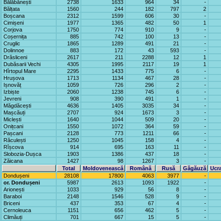
Bălăbănești
2738
1633
964
34
-
Bălțata
1560
244
182
797
2
Boșcana
2312
1599
606
30
-
Cimișeni
1977
1365
482
50
1
Corjova
1750
774
910
9
-
Coșernița
885
742
100
13
-
Cruglic
1865
1289
491
21
-
Dolinnoe
883
172
43
593
-
Drăsliceni
2617
211
2288
12
1
Dubăsarii Vechi
4305
1995
2117
19
1
Hîrtopul Mare
2295
1433
775
6
-
Hrușova
1713
1134
467
28
-
Ișnovăț
1059
726
296
2
-
Izbiște
2060
1238
745
6
-
Jevreni
908
390
491
1
-
Măgdăcești
4636
1405
3035
34
-
Mașcăuți
2707
924
1673
3
-
Miclești
1640
1044
509
20
-
Onițcani
1550
1072
364
59
-
Pașcani
2128
773
1211
66
-
Răculești
1250
1045
158
4
-
Rîșcova
914
695
163
11
-
Slobozia-Dușca
1903
1386
437
18
-
Zăicana
1427
98
1267
3
-
Total
Moldovenească
Română
Rusă
Găgăuză
Ucr
Dondușeni
28108
17800
4063
3977
-
or. Dondușeni
5987
2613
1093
1922
-
Arionești
1033
929
56
8
-
Baraboi
2148
1546
528
9
-
Briceni
437
353
67
4
-
Cernoleuca
1151
656
462
5
-
Climăuți
701
667
15
5
-