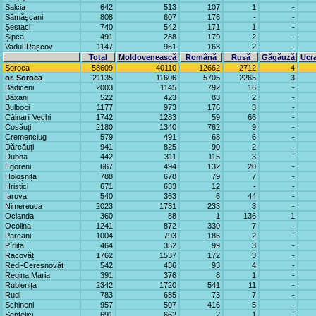
Salcia
642
513
107
1
-
Sămășcani
808
607
176
-
-
Șestaci
740
542
171
1
-
Șipca
491
288
179
2
-
Vadul-Rașcov
1147
961
163
2
-
Total
Moldovenească
Română
Rusă
Găgăuză
Ucr
Soroca
58609
40110
12662
2712
4
or. Soroca
21135
11606
5705
2265
3
Bădiceni
2003
1145
792
16
-
Băxani
522
423
83
2
-
Bulboci
1177
973
176
3
-
Căinarii Vechi
1742
1283
59
66
-
Cosăuți
2180
1340
762
9
-
Cremenciug
579
491
68
6
-
Dărcăuți
941
825
90
2
-
Dubna
442
311
115
3
-
Egoreni
667
494
132
20
-
Holoșnița
788
678
79
7
-
Hristici
671
633
12
-
-
Iarova
540
363
6
44
-
Nimereuca
2023
1731
233
3
-
Oclanda
360
88
1
136
1
Ocolina
1241
872
330
7
-
Parcani
1004
793
186
2
-
Pîrlița
464
352
99
3
-
Racovăț
1762
1537
172
3
-
Redi-Cereșnovăț
542
436
93
4
-
Regina Maria
391
376
8
1
-
Rublenița
2342
1720
541
11
-
Rudi
783
685
73
7
-
Schineni
957
507
416
5
-
Șeptelici
691
662
2
1
-