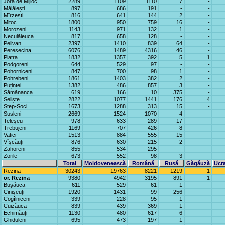
Jora de Mijloc
2289
1109
1110
7
-
Mălăiești
897
686
191
-
-
Mîrzești
816
641
144
2
-
Mitoc
1800
950
759
16
-
Morozeni
1143
971
132
1
-
Neculăieuca
817
658
128
-
-
Pelivan
2397
1410
839
64
-
Peresecina
6076
1489
4316
46
-
Piatra
1832
1357
392
5
1
Podgoreni
644
529
97
-
-
Pohorniceni
847
700
98
1
-
Pohrebeni
1861
1403
382
2
-
Puțintei
1382
486
857
3
-
Sămănanca
619
166
10
375
-
Seliște
2822
1077
1441
176
4
Step-Soci
1673
1288
313
15
-
Susleni
2669
1524
1070
4
-
Teleșeu
978
633
289
17
-
Trebujeni
1169
707
426
8
-
Vatici
1513
884
555
15
-
Vîșcăuți
876
630
215
2
-
Zahoreni
855
534
295
-
-
Zorile
673
552
98
3
-
Total
Moldovenească
Română
Rusă
Găgăuză
Ucr
Rezina
30243
19763
8221
1219
1
or. Rezina
9380
4942
3195
891
1
Bușăuca
611
529
61
1
-
Cinișeuți
1920
1431
99
256
-
Cogîlniceni
339
228
95
1
-
Cuizăuca
839
439
369
1
-
Echimăuți
1130
480
617
6
-
Ghiduleni
695
473
197
1
-