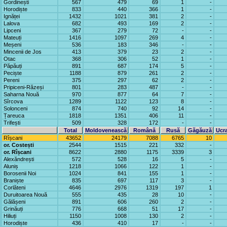
Gordinești
567
479
69
1
-
Horodiște
833
440
366
1
-
Ignăței
1432
1021
381
2
-
Lalova
682
493
169
2
-
Lipceni
367
279
72
-
-
Mateuți
1416
1097
269
4
-
Meșeni
536
183
346
-
-
Mincenii de Jos
413
379
23
2
-
Otac
368
306
52
1
-
Păpăuți
891
687
174
5
-
Peciște
1188
879
261
2
-
Pereni
375
297
62
2
-
Pripiceni-Răzeși
801
283
487
-
-
Saharna Nouă
970
877
64
7
-
Sîrcova
1289
1122
123
8
-
Solonceni
874
740
92
14
-
Țareuca
1818
1351
406
11
-
Trifești
509
328
172
-
-
Total
Moldovenească
Română
Rusă
Găgăuză
Ucr
Rîșcani
43652
24179
7088
6765
10
or. Costești
2544
1515
221
332
-
or. Rîșcani
8622
2880
1175
3339
3
Alexăndrești
572
528
16
5
-
Aluniș
1218
1066
122
1
-
Borosenii Noi
1024
841
155
1
-
Braniște
835
697
117
3
-
Corlăteni
4646
2976
1319
197
1
Duruitoarea Nouă
555
435
28
10
-
Gălășeni
891
606
260
2
-
Grinăuți
776
668
51
17
-
Hiliuți
1150
1008
130
2
-
Horodiște
436
410
17
-
-