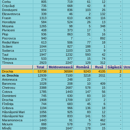
Corbu
805
719
61
12
-
Crișcăuți
735
668
42
8
-
Dondușeni
994
836
103
26
-
Elizavetovca
339
46
2
132
-
Frasin
1313
610
428
116
-
Horodiște
584
524
26
13
-
Moșana
1265
98
5
348
-
Pivniceni
408
373
17
5
-
Plop
936
863
31
16
-
Pocrovca
940
7
-
892
-
Rediul Mare
613
506
77
18
-
Scăieni
1044
827
188
1
-
Sudarca
1272
1103
125
9
-
Țaul
1947
1232
593
42
-
Teleșeuca
533
377
15
74
-
Tîrnova
2923
2247
129
312
-
Total
Moldovenească
Română
Rusă
Găgăuză
Ucr
Drochia
53738
36584
9243
4105
2
or. Drochia
12939
7100
3218
2011
2
Antoneuca
274
248
22
-
-
Baroncea
1028
208
10
409
-
Chetrosu
3388
2687
578
15
-
Cotova
1785
1443
147
56
-
Dominteni
745
630
83
10
-
Drochia
1908
1709
137
2
-
Fîntînița
744
683
45
6
-
Gribova
1194
966
136
18
-
Hăsnășenii Mari
1056
925
83
12
-
Hăsnășenii Noi
1098
833
141
53
-
Maramonovca
1443
91
5
462
-
Miciurin
888
578
73
144
-
Mîndîc
1899
1647
178
15
-