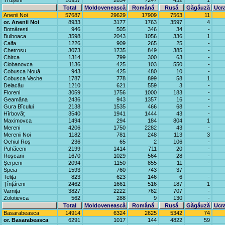
Trușeni
10937
2854
7247
432
1
Total
Moldovenească
Română
Rusă
Găgăuză
Ucr
Anenii Noi
57687
29629
17909
7563
11
or. Anenii Noi
8933
3177
1763
3597
4
Botnărești
946
505
346
34
-
Bulboaca
3598
2043
1056
336
1
Calfa
1226
909
265
25
-
Chetrosu
3073
1735
849
385
-
Chirca
1314
799
300
63
-
Ciobanovca
1136
425
103
550
-
Cobusca Nouă
943
425
480
10
-
Cobusca Veche
1787
778
899
58
1
Delacău
1210
621
559
3
-
Floreni
3059
1756
1000
183
-
Geamăna
2436
943
1357
16
-
Gura Bîcului
2138
1535
466
68
-
Hîrbovăț
3540
1941
1444
43
-
Maximovca
1494
294
184
804
1
Mereni
4206
1750
2282
43
-
Merenii Noi
1182
781
248
113
3
Ochiul Roș
236
65
2
106
-
Puhăceni
2199
1414
711
20
-
Roșcani
1670
1029
564
28
-
Șerpeni
2094
1150
855
11
-
Speia
1593
760
743
37
-
Telița
823
623
146
6
-
Țînțăreni
2462
1661
516
187
1
Varnița
3827
2222
762
707
-
Zolotievca
562
288
9
130
-
Total
Moldovenească
Română
Rusă
Găgăuză
Ucr
Basarabeasca
14914
6324
2625
5342
74
or. Basarabeasca
6291
1017
144
4822
59