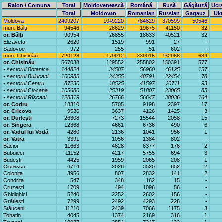
Raion / Comuna
Total
Moldovenească
Română
Rusă
Găgăuză
Ucr
Total
Moldovan
Romanian
Russian
Gagauz
Ukr
Moldova
2409207
1049220
784829
370599
50546
mun. Bălți
94546
28629
19675
41150
32
or. Bălți
90954
26855
18633
40521
32
Elizaveta
2620
1519
991
27
-
Sadovoe
972
255
51
602
-
mun. Chișinău
720128
179912
339015
162968
634
or. Chișinău
567038
129552
255802
150391
577
- sectorul Botanica
144824
34587
56960
46125
157
- sectorul Buiucani
100985
24355
48791
22454
78
- sectorul Centru
87230
18525
41597
20711
93
- sectorul Ciocana
105680
25319
51807
23065
85
- sectorul Rîșcani
128319
26766
56647
38036
164
or. Codru
18310
5705
9198
2397
17
or. Cricova
9536
3637
4126
1425
3
or. Durlești
26308
7273
15544
2058
15
or. Sîngera
12368
4661
6736
490
6
or. Vadul lui Vodă
4280
2136
1041
956
1
or. Vatra
3391
1056
1384
802
-
Băcioi
11663
4628
6377
176
2
Bubuieci
11152
4217
5755
694
3
Budești
4425
1959
2065
208
1
Ciorescu
6714
2028
3520
852
2
Colonița
3956
807
2832
141
2
Condrița
547
348
162
15
-
Cruzești
1709
494
1096
56
-
Ghidighici
5240
2252
2602
156
-
Grătiești
7299
2492
4293
228
-
Stăuceni
11210
2439
7066
1175
3
Tohatin
4045
1374
2169
316
1