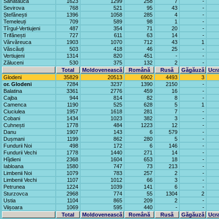
Sănătăuca
1623
1299
258
7
-
Sevirova
768
521
95
43
-
Ștefănești
1396
1058
285
4
-
Temeleuți
709
589
98
1
-
Tîrgul-Vertiujeni
487
354
71
20
-
Trifănești
727
611
63
14
-
Vărvăreuca
1903
1070
712
43
1
Văscăuți
503
418
46
25
-
Vertiujeni
1314
820
451
-
-
Zăluceni
530
375
132
2
-
Total
Moldovenească
Română
Rusă
Găgăuză
Ucr
Glodeni
35829
20513
6902
4493
3
or. Glodeni
7284
3237
1390
2150
-
Balatina
3361
2776
459
16
-
Cajba
944
814
82
8
-
Camenca
1190
525
628
5
1
Ciuciulea
1957
1618
281
7
-
Cobani
1434
1023
382
3
-
Cuhnești
1778
484
1223
12
-
Danu
1907
143
6
579
-
Dușmani
1199
862
280
5
-
Fundurii Noi
498
172
6
146
-
Fundurii Vechi
1778
1440
271
14
-
Hîjdieni
2368
1604
653
18
-
Iabloana
1580
747
73
213
-
Limbenii Noi
1079
783
257
2
-
Limbenii Vechi
1107
1012
66
3
-
Petrunea
1224
1039
141
6
-
Sturzovca
2968
774
55
1304
2
Ustia
1104
865
209
2
-
Viișoara
1069
595
440
-
-
Total
Moldovenească
Română
Rusă
Găgăuză
Ucr