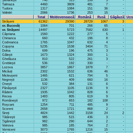
Ștefănești
740
513
199
3
-
Talmaza
4460
3809
481
7
-
Tudora
1317
1084
151
36
-
Volintiri
2066
1736
253
15
-
Total
Moldovenească
Română
Rusă
Găgăuză
Ucr
Strășeni
61362
29390
28729
1067
3
or. Bucovăț
1064
701
266
65
-
or. Strășeni
14497
5723
7582
630
1
Căpriana
1560
1222
277
5
-
Chirianca
660
432
196
8
-
Codreanca
1765
1047
632
4
-
Cojușna
5235
1538
3404
71
-
Dolna
699
196
475
3
-
Gălești
1673
1324
300
1
-
Ghelăuza
810
522
261
3
-
Greblești
536
192
330
-
-
Lozova
3857
1867
1878
7
-
Micăuți
2302
1532
636
46
-
Micleușeni
1465
621
794
5
-
Negrești
1136
409
660
16
-
Onești
532
384
131
6
-
Pănășești
2327
1105
1136
9
-
Rădeni
1935
1042
828
6
-
Recea
1483
805
619
9
-
Romănești
972
653
182
108
-
Roșcani
1254
711
485
9
-
Scoreni
2658
1721
868
2
-
Sireți
4824
1442
3158
24
2
Tătărești
985
515
436
3
-
Țigănești
982
290
644
2
-
Voinova
985
185
764
2
-
Vorniceni
3073
1765
1216
15
-