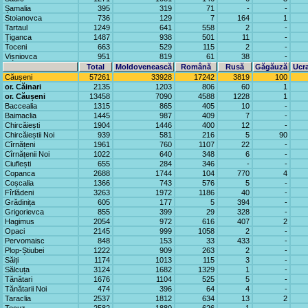
Șamalia
395
319
71
-
-
Stoianovca
736
129
7
164
1
Tartaul
1249
641
558
2
-
Țiganca
1487
938
501
11
-
Toceni
663
529
115
2
-
Vișniovca
951
819
61
38
-
Total
Moldovenească
Română
Rusă
Găgăuză
Ucr
Căușeni
57261
33928
17242
3819
100
or. Căinari
2135
1203
806
60
1
or. Căușeni
13458
7090
4588
1228
1
Baccealia
1315
865
405
10
-
Baimaclia
1445
987
409
7
-
Chircăiești
1904
1446
400
12
-
Chircăieștii Noi
939
581
216
5
90
Cîrnățeni
1961
760
1107
22
-
Cîrnățenii Noi
1022
640
348
6
-
Ciuflești
655
284
346
-
-
Copanca
2688
1744
104
770
4
Coșcalia
1366
743
576
5
-
Fîrlădeni
3263
1972
1186
40
-
Grădinița
605
177
5
394
-
Grigorievca
855
399
29
328
-
Hagimus
2054
972
616
407
2
Opaci
2145
999
1058
2
-
Pervomaisc
848
153
33
433
-
Plop-Știubei
1222
909
263
2
-
Săiți
1174
1013
115
3
-
Sălcuța
3124
1682
1329
1
-
Tănătari
1676
1104
525
5
-
Tănătarii Noi
474
396
64
4
-
Taraclia
2537
1812
634
13
2