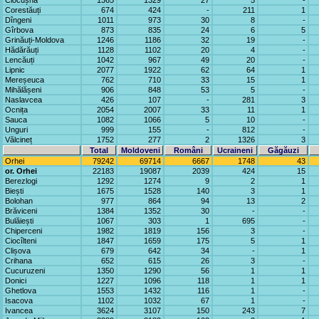
Clocușna
1365
1329
27
5
-
Corestăuți
674
424
-
211
1
Dîngeni
1011
973
30
8
-
Gîrbova
873
835
24
6
5
Grinăuți-Moldova
1246
1186
32
19
-
Hădărăuți
1128
1102
20
4
-
Lencăuți
1042
967
49
20
-
Lipnic
2077
1922
62
64
1
Mereșeuca
762
710
33
15
1
Mihălășeni
906
848
53
5
-
Naslavcea
426
107
-
281
3
Ocnița
2054
2007
33
11
1
Sauca
1082
1066
5
10
-
Unguri
999
155
-
812
-
Vălcineț
1752
277
2
1326
3
Total
Moldoveni
Români
Ucraineni
Găgăuzi
Orhei
79242
69714
6667
1748
43
or. Orhei
22183
19087
2039
424
15
Berezlogi
1292
1274
9
2
1
Biești
1675
1528
140
3
1
Bolohan
977
864
94
13
2
Brăviceni
1384
1352
30
-
-
Bulăiești
1067
303
1
695
-
Chiperceni
1982
1819
156
3
-
Ciocîlteni
1847
1659
175
5
1
Clișova
679
642
34
-
1
Crihana
652
615
26
3
-
Cucuruzeni
1350
1290
56
1
1
Donici
1227
1096
118
1
1
Ghetlova
1553
1432
116
1
-
Isacova
1102
1032
67
1
-
Ivancea
3624
3107
150
243
7