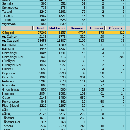
Șamalia
395
351
39
2
-
Stoianovca
736
176
5
8
5
Tartaul
1249
1161
72
2
1
Țiganca
1487
1321
146
4
1
Toceni
663
623
36
-
-
Vișniovca
951
832
15
11
40
Total
Moldoveni
Români
Ucraineni
Găgăuzi
Căușeni
57261
49157
4787
973
320
or. Căinari
2135
1773
310
20
9
or. Căușeni
13458
11307
1192
383
33
Baccealia
1315
1260
39
11
1
Baimaclia
1445
1337
104
3
-
Chircăiești
1904
1741
143
3
1
Chircăieștii Noi
939
716
4
7
206
Cîrnățeni
1961
1802
139
7
3
Cîrnățenii Noi
1022
927
72
2
2
Ciuflești
655
617
24
4
7
Copanca
2688
2233
32
36
18
Coșcalia
1366
999
361
5
-
Fîrlădeni
3263
3073
141
24
4
Grădinița
605
321
2
77
5
Grigorievca
855
593
12
185
5
Hagimus
2054
1582
139
81
14
Opaci
2145
1480
650
7
1
Pervomaisc
848
362
19
50
2
Plop-Știubei
1222
1197
19
1
4
Săiți
1174
1102
59
11
-
Sălcuța
3124
2877
229
8
-
Tănătari
1676
1401
262
6
-
Tănătarii Noi
474
468
4
-
-
Taraclia
2537
2270
243
10
1