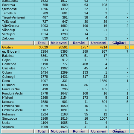
Sănătăuca
1623
1517
93
7
-
Sevirova
768
580
63
108
-
Ștefănești
1396
1372
22
1
-
Temeleuți
709
681
24
3
-
Tîrgul-Vertiujeni
487
391
38
4
-
Trifănești
727
647
30
39
-
Vărvăreuca
1903
1682
196
16
2
Văscăuți
503
473
5
21
-
Vertiujeni
1314
1299
14
-
-
Zăluceni
530
523
4
2
-
Total
Moldoveni
Români
Ucraineni
Găgăuzi
Glodeni
35829
28591
1757
4214
16
or. Glodeni
7284
5393
289
957
7
Balatina
3361
3278
51
17
-
Cajba
944
912
11
7
-
Camenca
1190
777
408
4
-
Ciuciulea
1957
1902
45
4
-
Cobani
1434
1299
133
1
-
Cuhnești
1778
1431
317
23
-
Danu
1907
331
-
1350
1
Dușmani
1199
1037
86
3
-
Fundurii Noi
498
296
-
185
-
Fundurii Vechi
1778
1647
108
16
1
Hîjdieni
2368
2154
173
5
1
Iabloana
1580
901
11
604
5
Limbenii Noi
1079
1050
16
5
-
Limbenii Vechi
1107
1091
6
6
-
Petrunea
1224
1168
35
12
-
Sturzovca
2968
1816
16
1007
1
Ustia
1104
1085
11
4
-
Viișoara
1069
1023
41
4
-
Total
Moldoveni
Români
Ucraineni
Găgăuzi