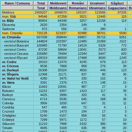
Raion / Comuna
Total
Moldoveni
Români
Ucraineni
Găgăuzi
Total
Moldovans
Romanians
Ukrainians
Gagauzians
R
Moldova
2409207
1848670
193197
123586
97205
mun. Bălți
94546
67259
3521
12445
115
or. Bălți
90954
64349
3257
12156
114
Elizaveta
2620
2354
249
9
-
Sadovoe
972
556
15
280
1
mun. Chișinău
720128
521837
92988
38701
5590
or. Chișinău
567038
399844
69857
35715
5051
- sectorul Botanica
144824
103397
12485
10369
1521
- sectorul Buiucani
100985
71790
14519
5326
772
- sectorul Centru
87230
58604
13041
5573
820
- sectorul Ciocana
105680
79494
12344
5447
693
- sectorul Rîșcani
128319
86559
17468
9000
1245
or. Codru
18310
12470
4245
679
113
or. Cricova
9536
7868
858
276
39
or. Durlești
26308
20324
4650
449
123
or. Sîngera
12368
11171
937
80
36
or. Vadul lui Vodă
4280
3475
330
152
6
or. Vatra
3391
2376
473
148
15
Băcioi
11663
10591
987
27
3
Bubuieci
11152
9307
1423
117
39
Budești
4425
3990
320
41
5
Ciorescu
6714
5535
645
268
36
Colonița
3956
3200
647
31
11
Condrița
547
465
72
4
1
Cruzești
1709
1473
194
17
3
Ghidighici
5240
4157
958
56
6
Grătiești
7299
5971
1172
57
10
Stăuceni
11210
7999
2432
385
49
Tohatin
4045
3169
636
89
20