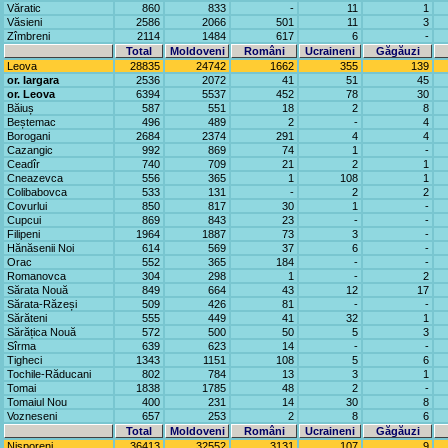
Văratic
860
833
-
11
1
Văsieni
2586
2066
501
11
3
Zîmbreni
2114
1484
617
6
-
Total
Moldoveni
Români
Ucraineni
Găgăuzi
Leova
28835
24742
1662
355
139
or. Iargara
2536
2072
41
51
45
or. Leova
6394
5537
452
78
30
Băiuș
587
551
18
2
8
Beștemac
496
489
2
-
4
Borogani
2684
2374
291
4
4
Cazangic
992
869
74
1
-
Ceadîr
740
709
21
2
1
Cneazevca
556
365
1
108
1
Colibabovca
533
131
-
2
2
Covurlui
850
817
30
1
-
Cupcui
869
843
23
-
-
Filipeni
1964
1887
73
3
-
Hănăsenii Noi
614
569
37
6
-
Orac
552
365
184
-
-
Romanovca
304
298
1
-
2
Sărata Nouă
849
664
43
12
17
Sărata-Răzeși
509
426
81
-
-
Sărăteni
555
449
41
32
1
Sărățica Nouă
572
500
50
5
3
Sîrma
639
623
14
-
-
Tigheci
1343
1151
108
5
6
Tochile-Răducani
802
784
13
3
1
Tomai
1838
1785
48
2
-
Tomaiul Nou
400
231
14
30
8
Vozneseni
657
253
2
8
6
Total
Moldoveni
Români
Ucraineni
Găgăuzi
Nisporeni
36413
32552
3131
107
9