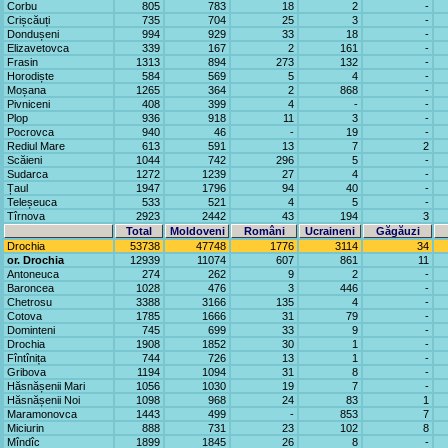
Corbu
805
783
18
2
-
Crișcăuți
735
704
25
3
-
Dondușeni
994
929
33
18
-
Elizavetovca
339
167
2
161
-
Frasin
1313
894
273
132
-
Horodiște
584
569
5
4
-
Moșana
1265
364
2
868
-
Pivniceni
408
399
4
-
-
Plop
936
918
11
3
-
Pocrovca
940
46
-
19
-
Rediul Mare
613
591
13
7
2
Scăieni
1044
742
296
5
-
Sudarca
1272
1239
27
4
-
Țaul
1947
1796
94
40
-
Teleșeuca
533
521
4
5
-
Tîrnova
2923
2442
43
194
3
Total
Moldoveni
Români
Ucraineni
Găgăuzi
Drochia
53738
47748
1776
3114
34
or. Drochia
12939
11074
607
861
11
Antoneuca
274
262
9
2
-
Baroncea
1028
476
3
446
-
Chetrosu
3388
3166
135
4
-
Cotova
1785
1666
31
79
-
Dominteni
745
699
33
9
-
Drochia
1908
1852
30
1
-
Fîntînița
744
726
13
1
-
Gribova
1194
1094
31
8
-
Hăsnășenii Mari
1056
1030
19
7
-
Hăsnășenii Noi
1098
968
24
83
1
Maramonovca
1443
499
-
853
7
Miciurin
888
731
23
102
8
Mîndîc
1899
1845
26
8
-