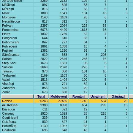
Jora de Mijloc
2289
2182
102
2
1
Mălăiești
897
825
63
7
-
Mîrzești
816
751
58
5
1
Mitoc
1800
1641
131
16
3
Morozeni
1143
1109
26
6
-
Neculăieuca
817
812
3
1
-
Pelivan
2397
2094
228
33
1
Peresecina
6076
4420
1618
16
-
Piatra
1832
1769
52
4
-
Podgoreni
644
610
33
1
-
Pohorniceni
847
777
34
-
-
Pohrebeni
1861
1838
15
4
-
Puțintei
1382
1290
89
2
-
Sămănanca
619
368
3
208
-
Seliște
2822
2546
245
16
1
Step-Soci
1673
1561
96
6
4
Susleni
2669
2378
276
5
1
Teleșeu
978
860
101
10
-
Trebujeni
1169
1103
60
5
-
Vatici
1513
1404
100
5
-
Vîșcăuți
876
791
82
1
-
Zahoreni
855
825
29
-
1
Zorile
673
660
12
-
-
Total
Moldoveni
Români
Ucraineni
Găgăuzi
Rezina
30243
27485
1745
564
25
or. Rezina
9380
8090
654
299
15
Bușăuca
611
591
19
-
-
Cinișeuți
1920
1629
28
218
3
Cogîlniceni
339
329
8
2
-
Cuizăuca
839
827
11
1
-
Echimăuți
1130
1057
66
2
1
Ghiduleni
695
648
43
4
-