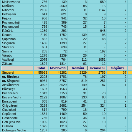
Malinovscoe
766
139
3
559
4
Mihăileni
2820
2660
85
15
-
Nihoreni
2106
827
11
1147
7
Petrușeni
641
621
8
9
-
Pîrjota
986
941
32
10
-
Pociumbăuți
425
389
27
7
-
Pociumbeni
759
743
15
1
-
Răcăria
1289
291
-
948
2
Recea
2110
1752
139
195
-
Șaptebani
862
678
22
148
2
Singureni
1436
1399
27
5
2
Sturzeni
651
639
11
-
-
Șumna
285
72
-
197
-
Văratic
1278
1239
26
6
-
Vasileuți
2075
764
112
1051
-
Zăicani
1894
1814
61
12
-
Total
Moldoveni
Români
Ucraineni
Găgăuzi
Sîngerei
55933
49282
2329
2753
37
or. Biruința
2203
1781
76
197
2
or. Sîngerei
9954
8757
819
251
7
Alexăndreni
3922
3629
149
87
1
Bălășești
1607
1563
43
-
-
Bilicenii Noi
1313
1153
31
78
-
Bilicenii Vechi
2122
1887
133
83
1
Bursuceni
865
819
41
2
-
Chișcăreni
3289
2681
254
324
1
Ciuciuieni
814
790
16
7
-
Copăceni
1534
1469
50
10
-
Coșcodeni
1786
1731
36
11
1
Cotiujenii Mici
1065
1023
27
10
-
Cubolta
1375
1310
56
3
-
Dobrogea Veche
1257
285
6
204
-