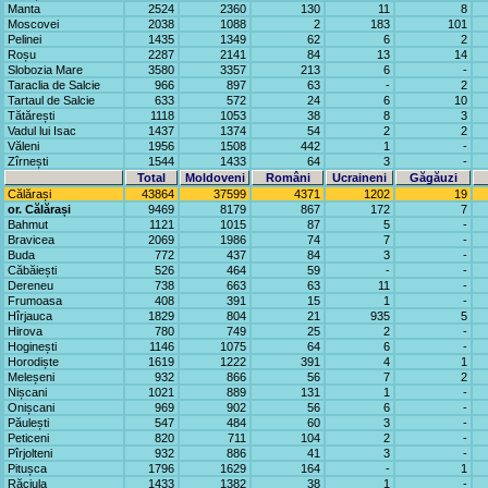
Manta
2524
2360
130
11
8
Moscovei
2038
1088
2
183
101
Pelinei
1435
1349
62
6
2
Roșu
2287
2141
84
13
14
Slobozia Mare
3580
3357
213
6
-
Taraclia de Salcie
966
897
63
-
2
Tartaul de Salcie
633
572
24
6
10
Tătărești
1118
1053
38
8
3
Vadul lui Isac
1437
1374
54
2
2
Văleni
1956
1508
442
1
-
Zîrnești
1544
1433
64
3
-
Total
Moldoveni
Români
Ucraineni
Găgăuzi
Călărași
43864
37599
4371
1202
19
or. Călărași
9469
8179
867
172
7
Bahmut
1121
1015
87
5
-
Bravicea
2069
1986
74
7
-
Buda
772
437
84
3
-
Căbăiești
526
464
59
-
-
Dereneu
738
663
63
11
-
Frumoasa
408
391
15
1
-
Hîrjauca
1829
804
21
935
5
Hirova
780
749
25
2
-
Hoginești
1146
1075
64
6
-
Horodiște
1619
1222
391
4
1
Meleșeni
932
866
56
7
2
Nișcani
1021
889
131
1
-
Onișcani
969
902
56
6
-
Păulești
547
484
60
3
-
Peticeni
820
711
104
2
-
Pîrjolteni
932
886
41
3
-
Pitușca
1796
1629
164
-
1
Răciula
1433
1382
38
1
-