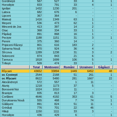
Gordinești
567
527
33
4
1
Horodiște
833
791
33
4
1
Ignăței
1432
1230
201
-
-
Lalova
682
676
6
-
-
Lipceni
367
364
-
-
-
Mateuți
1416
1349
63
1
-
Meșeni
536
473
62
1
-
Mincenii de Jos
413
397
14
2
-
Otac
368
334
33
1
-
Păpăuți
891
868
16
1
-
Peciște
1188
1151
31
3
1
Pereni
375
360
14
-
-
Pripiceni-Răzeși
801
616
183
2
-
Saharna Nouă
970
924
36
4
-
Sîrcova
1289
1238
31
3
2
Solonceni
874
843
21
6
-
Țareuca
1818
1699
106
5
1
Trifești
509
474
33
1
-
Total
Moldoveni
Români
Ucraineni
Găgăuzi
Rîșcani
43652
33894
1449
6452
48
or. Costești
2544
2168
51
261
1
or. Rîșcani
8622
5480
281
1667
22
Alexăndrești
572
557
1
11
-
Aluniș
1218
1173
37
5
-
Borosenii Noi
1024
1010
11
-
-
Braniște
835
813
17
3
-
Corlăteni
4646
4192
353
61
5
Duruitoarea Nouă
555
468
7
74
1
Gălășeni
891
824
51
11
1
Grinăuți
776
701
22
46
-
Hiliuți
1150
1111
33
3
-
Horodiște
436
429
6
-
1