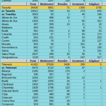
Zubrești
2093
1937
150
4
-
Total
Moldoveni
Români
Ucraineni
Găgăuzi
Taraclia
26435
3901
71
1305
2730
or. Taraclia
10021
730
10
273
825
or. Tvardița
3503
83
1
46
148
Albota de Jos
952
488
10
7
40
Albota de Sus
1304
410
1
60
312
Aluatu
497
309
10
11
18
Balabanu
604
344
-
6
71
Budăi
591
242
2
98
53
Cairaclia
1154
57
2
45
172
Cealîc
633
151
7
53
253
Corten
1833
75
-
33
127
Musaitu
554
94
2
331
32
Novosiolovca
842
117
1
54
190
Salcia
182
26
1
6
101
Valea Perjei
2637
496
20
35
71
Vinogradovca
1128
279
4
247
317
Total
Moldoveni
Români
Ucraineni
Găgăuzi
Telenești
41452
37626
3408
269
5
or. Telenești
5670
5132
428
47
1
Bănești
2185
2003
179
2
-
Bogzești
336
307
27
-
-
Brînzenii Noi
1634
1557
60
12
-
Budăi
1087
1055
25
1
1
Căzănești
1933
1876
52
3
-
Chiștelnița
1928
1798
123
3
1
Chițcanii Vechi
1498
1427
60
7
-
Cîșla
558
489
68
1
-
Ciulucani
1010
830
177
1
-
Codrul Nou
395
366
29
-
-
Coropceni
919
881
36
-
-