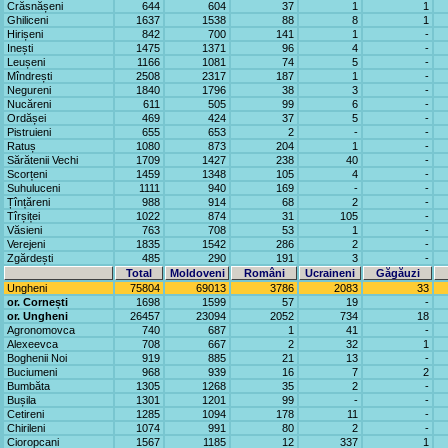
Crăsnășeni
644
604
37
1
1
Ghiliceni
1637
1538
88
8
1
Hirișeni
842
700
141
1
-
Inești
1475
1371
96
4
-
Leușeni
1166
1081
74
5
-
Mîndrești
2508
2317
187
1
-
Negureni
1840
1796
38
3
-
Nucăreni
611
505
99
6
-
Ordășei
469
424
37
5
-
Pistruieni
655
653
2
-
-
Ratuș
1080
873
204
1
-
Sărătenii Vechi
1709
1427
238
40
-
Scorțeni
1459
1348
105
4
-
Suhuluceni
1111
940
169
-
-
Țînțăreni
988
914
68
2
-
Tîrșiței
1022
874
31
105
-
Văsieni
763
708
53
1
-
Verejeni
1835
1542
286
2
-
Zgărdești
485
290
191
3
-
Total
Moldoveni
Români
Ucraineni
Găgăuzi
Ungheni
75804
69013
3786
2083
33
or. Cornești
1698
1599
57
19
-
or. Ungheni
26457
23094
2052
734
18
Agronomovca
740
687
1
41
-
Alexeevca
708
667
2
32
1
Boghenii Noi
919
885
21
13
-
Buciumeni
968
939
16
7
2
Bumbăta
1305
1268
35
2
-
Bușila
1301
1201
99
-
-
Cetireni
1285
1094
178
11
-
Chirileni
1074
991
80
2
-
Cioropcani
1567
1185
12
337
1