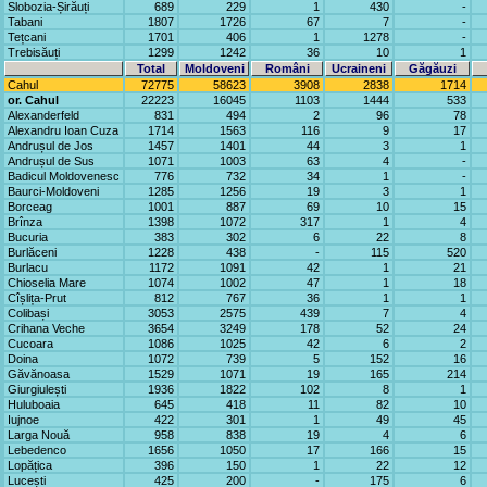
Slobozia-Șirăuți
689
229
1
430
-
Tabani
1807
1726
67
7
-
Tețcani
1701
406
1
1278
-
Trebisăuți
1299
1242
36
10
1
Total
Moldoveni
Români
Ucraineni
Găgăuzi
Cahul
72775
58623
3908
2838
1714
or. Cahul
22223
16045
1103
1444
533
Alexanderfeld
831
494
2
96
78
Alexandru Ioan Cuza
1714
1563
116
9
17
Andrușul de Jos
1457
1401
44
3
1
Andrușul de Sus
1071
1003
63
4
-
Badicul Moldovenesc
776
732
34
1
-
Baurci-Moldoveni
1285
1256
19
3
1
Borceag
1001
887
69
10
15
Brînza
1398
1072
317
1
4
Bucuria
383
302
6
22
8
Burlăceni
1228
438
-
115
520
Burlacu
1172
1091
42
1
21
Chioselia Mare
1074
1002
47
1
18
Cîșlița-Prut
812
767
36
1
1
Colibași
3053
2575
439
7
4
Crihana Veche
3654
3249
178
52
24
Cucoara
1086
1025
42
6
2
Doina
1072
739
5
152
16
Găvănoasa
1529
1071
19
165
214
Giurgiulești
1936
1822
102
8
1
Huluboaia
645
418
11
82
10
Iujnoe
422
301
1
49
45
Larga Nouă
958
838
19
4
6
Lebedenco
1656
1050
17
166
15
Lopățica
396
150
1
22
12
Lucești
425
200
-
175
6