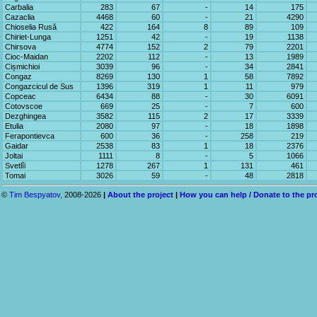
Carbalia
283
67
-
14
175
Cazaclia
4468
60
-
21
4290
Chioselia Rusă
422
164
8
89
109
Chiriet-Lunga
1251
42
-
19
1138
Chirsova
4774
152
2
79
2201
Cioc-Maidan
2202
112
-
13
1989
Cișmichioi
3039
96
-
34
2841
Congaz
8269
130
1
58
7892
Congazcicul de Sus
1396
319
1
11
979
Copceac
6434
88
-
30
6091
Cotovscoe
669
25
-
7
600
Dezghingea
3582
115
2
17
3339
Etulia
2080
97
-
18
1898
Ferapontievca
600
36
-
258
219
Gaidar
2538
83
1
18
2376
Joltai
1111
8
-
5
1066
Svetlîi
1278
267
1
131
461
Tomai
3026
59
-
48
2818
©
Tim Bespyatov
, 2008-2026
|
About the project
|
How you can help / Donate to the pr