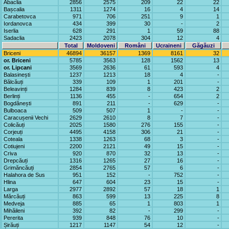
Abaclia
2856
2575
209
22
22
Bașcalia
1311
1274
16
4
14
Carabetovca
971
706
251
9
1
Iordanovca
434
399
30
-
2
Iserlia
628
291
1
59
88
Sadaclia
2423
2078
304
12
4
Total
Moldoveni
Români
Ucraineni
Găgăuzi
Briceni
46894
36157
1369
8161
32
or. Briceni
5785
3563
128
1562
13
or. Lipcani
3569
2636
61
593
4
Balasinești
1237
1213
18
4
-
Bălcăuți
339
109
1
201
-
Beleavinți
1284
839
8
423
2
Berlinți
1136
455
-
654
2
Bogdănești
891
211
-
629
-
Bulboaca
509
507
1
-
-
Caracușenii Vechi
2629
2610
8
7
-
Colicăuți
2025
1580
276
155
-
Corjeuți
4495
4158
306
21
-
Coteala
1338
1263
68
3
-
Cotiujeni
2200
2121
49
15
-
Criva
920
870
32
13
-
Drepcăuți
1316
1265
27
16
-
Grimăncăuți
2854
2765
57
6
-
Halahora de Sus
951
152
-
752
-
Hlina
647
604
23
15
-
Larga
2977
2892
57
18
1
Mărcăuți
863
599
13
225
8
Medveja
885
65
1
803
1
Mihăileni
392
82
-
299
-
Pererita
939
848
76
10
-
Șirăuți
1217
1147
54
12
-