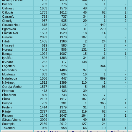
Albinețul Vechi
1755
1626
104
21
-
Bocani
783
776
6
1
-
Călinești
1633
1576
48
3
1
Călugăr
1733
1612
46
62
2
Catranîc
783
737
34
8
1
Chetriș
967
935
29
1
2
Ciolacu Nou
1615
1135
12
442
-
Egorovca
1223
552
11
270
3
Făleștii Noi
1567
1529
18
14
-
Glinjeni
2092
1978
107
3
-
Hiliuți
1405
1366
2
24
1
Hîncești
619
583
24
7
-
Horești
642
506
131
2
-
Ilenuța
1024
1007
15
1
1
Ișcălău
1526
1383
34
101
2
Izvoare
1262
1117
138
-
-
Logofteni
662
276
-
344
-
Mărăndeni
1592
1486
97
8
-
Musteața
853
834
16
1
-
Natalievca
1506
447
5
899
3
Năvîrneț
1512
1399
110
1
-
Obreja Veche
1577
1463
5
96
-
Pietrosu
473
433
39
-
-
Pînzăreni
809
733
55
7
-
Pîrlița
2137
1917
187
22
2
Pompa
709
301
1
365
1
Pruteni
1414
1379
31
1
-
Răuțel
2727
2521
119
62
-
Risipeni
1246
1047
194
3
1
Sărata Veche
3009
2854
49
88
-
Scumpia
2169
2012
127
24
-
Taxobeni
1069
958
66
10
1