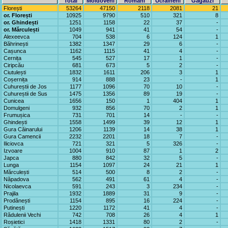
Total
Moldoveni
Români
Ucraineni
Găgăuzi
Florești
53264
47150
2118
2081
21
or. Florești
10925
9790
510
321
8
or. Ghindești
1251
1158
22
37
-
or. Mărculești
1049
941
41
54
-
Alexeevca
704
538
6
124
1
Băhrinești
1382
1347
29
6
-
Cașunca
1162
1115
41
4
-
Cernița
545
527
17
1
-
Ciripcău
681
673
5
2
-
Ciutulești
1832
1611
206
3
1
Coșernița
914
888
23
-
1
Cuhureștii de Jos
1177
1096
70
10
-
Cuhureștii de Sus
1475
1356
89
19
-
Cunicea
1656
150
1
404
1
Domulgeni
932
856
70
2
1
Frumușica
731
701
14
-
-
Ghindești
1558
1499
39
12
1
Gura Căinarului
1206
1139
14
38
1
Gura Camencii
2232
2201
18
7
-
Iliciovca
721
321
5
326
-
Izvoare
1004
910
87
1
2
Japca
880
842
32
5
-
Lunga
1154
1097
24
21
1
Mărculești
514
500
8
2
-
Năpadova
562
491
61
4
-
Nicolaevca
591
243
3
234
-
Prajila
1932
1889
31
9
-
Prodănești
1154
895
16
224
-
Putinești
1220
1172
41
4
-
Rădulenii Vechi
742
708
26
4
1
Roșietici
1418
1331
80
2
-