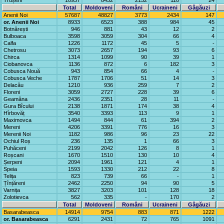
Trușeni
10937
8452
2152
110
24
Total
Moldoveni
Români
Ucraineni
Găgăuzi
Anenii Noi
57687
48827
3773
2434
147
or. Anenii Noi
8933
6523
388
984
45
Botnărești
946
881
43
12
2
Bulboaca
3598
3059
304
66
4
Calfa
1226
1172
45
5
-
Chetrosu
3073
2657
194
93
6
Chirca
1314
1099
90
39
1
Ciobanovca
1136
872
6
182
3
Cobusca Nouă
943
854
66
4
-
Cobusca Veche
1787
1706
51
14
3
Delacău
1210
936
259
7
2
Floreni
3059
2727
228
39
6
Geamăna
2436
2351
28
11
-
Gura Bîcului
2138
1871
174
38
4
Hîrbovăț
3540
3393
113
9
1
Maximovca
1494
844
61
394
2
Mereni
4206
3391
776
16
3
Merenii Noi
1182
986
96
23
22
Ochiul Roș
236
135
1
66
3
Puhăceni
2199
2042
126
8
1
Roșcani
1670
1510
130
10
4
Șerpeni
2094
1961
121
4
1
Speia
1593
1330
212
22
8
Telița
823
739
66
-
1
Țînțăreni
2462
2250
94
90
5
Varnița
3827
3203
101
128
18
Zolotievca
562
335
-
170
2
Total
Moldoveni
Români
Ucraineni
Găgăuzi
Basarabeasca
14914
9754
883
871
1222
or. Basarabeasca
6291
2431
72
765
1091