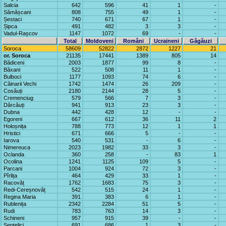
Salcia
642
596
41
1
-
Sămășcani
808
755
49
1
-
Șestaci
740
671
67
1
-
Șipca
491
482
3
3
-
Vadul-Rașcov
1147
1072
69
-
-
Total
Moldoveni
Români
Ucraineni
Găgăuzi
Soroca
58609
52822
2872
1227
21
or. Soroca
21135
17441
1389
805
14
Bădiceni
2003
1877
99
8
-
Băxani
522
508
11
1
-
Bulboci
1177
1093
74
6
-
Căinarii Vechi
1742
1474
26
209
-
Cosăuți
2180
2144
28
5
-
Cremenciug
579
566
7
3
-
Dărcăuți
941
913
23
3
-
Dubna
442
428
12
-
-
Egoreni
667
612
36
11
2
Holoșnița
788
773
12
1
1
Hristici
671
666
5
-
-
Iarova
540
531
-
6
-
Nimereuca
2023
1982
33
3
-
Oclanda
360
258
-
83
1
Ocolina
1241
1125
109
5
-
Parcani
1004
924
72
3
-
Pîrlița
464
429
33
1
-
Racovăț
1762
1683
75
3
-
Redi-Cereșnovăț
542
515
24
1
-
Regina Maria
391
383
6
1
-
Rublenița
2342
2284
51
5
-
Rudi
783
763
14
3
-
Schineni
957
915
39
-
-
Șeptelici
691
686
1
3
-