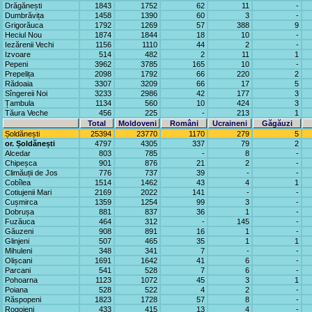
Drăgănești
1843
1752
62
11
-
Dumbrăvița
1458
1390
60
3
-
Grigorăuca
1792
1269
57
388
9
Heciul Nou
1874
1844
18
10
-
Iezărenii Vechi
1156
1110
44
2
-
Izvoare
514
482
2
11
1
Pepeni
3962
3785
165
10
-
Prepelița
2098
1792
66
220
2
Rădoaia
3307
3209
66
17
5
Sîngereii Noi
3233
2986
42
177
3
Țambula
1134
560
10
424
3
Tăura Veche
456
225
-
213
1
Total
Moldoveni
Români
Ucraineni
Găgăuzi
Șoldănești
25394
23770
1170
279
5
or. Șoldănești
4797
4305
337
79
2
Alcedar
803
785
-
8
-
Chipeșca
901
876
21
2
-
Climăuții de Jos
776
737
39
-
-
Cobîlea
1514
1462
43
4
1
Cotiujenii Mari
2169
2022
141
-
-
Cușmirca
1359
1254
99
3
-
Dobrușa
881
837
36
1
-
Fuzăuca
464
312
-
145
-
Găuzeni
908
891
16
1
-
Glinjeni
507
465
35
1
1
Mihuleni
348
341
7
-
-
Olișcani
1691
1642
41
6
-
Parcani
541
528
7
6
-
Pohoarna
1123
1072
45
3
1
Poiana
528
522
4
2
-
Răspopeni
1823
1728
57
8
-
Rogojeni
433
415
13
4
-