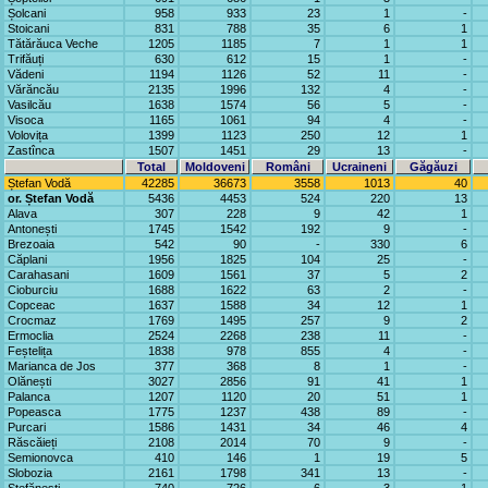
Șolcani
958
933
23
1
-
Stoicani
831
788
35
6
1
Tătărăuca Veche
1205
1185
7
1
1
Trifăuți
630
612
15
1
-
Vădeni
1194
1126
52
11
-
Vărăncău
2135
1996
132
4
-
Vasilcău
1638
1574
56
5
-
Visoca
1165
1061
94
4
-
Volovița
1399
1123
250
12
1
Zastînca
1507
1451
29
13
-
Total
Moldoveni
Români
Ucraineni
Găgăuzi
Ștefan Vodă
42285
36673
3558
1013
40
or. Ștefan Vodă
5436
4453
524
220
13
Alava
307
228
9
42
1
Antonești
1745
1542
192
9
-
Brezoaia
542
90
-
330
6
Căplani
1956
1825
104
25
-
Carahasani
1609
1561
37
5
2
Cioburciu
1688
1622
63
2
-
Copceac
1637
1588
34
12
1
Crocmaz
1769
1495
257
9
2
Ermoclia
2524
2268
238
11
-
Feștelița
1838
978
855
4
-
Marianca de Jos
377
368
8
1
-
Olănești
3027
2856
91
41
1
Palanca
1207
1120
20
51
1
Popeasca
1775
1237
438
89
-
Purcari
1586
1431
34
46
4
Răscăieți
2108
2014
70
9
-
Semionovca
410
146
1
19
5
Slobozia
2161
1798
341
13
-