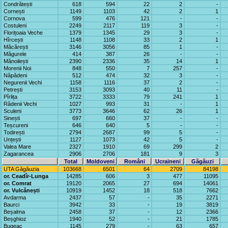
Condrătești
618
594
22
2
-
Cornești
1149
1103
42
2
1
Cornova
599
476
121
-
-
Costuleni
2249
2117
119
3
-
Florițoaia Veche
1379
1345
29
3
-
Hîrcești
1148
1108
33
2
1
Măcărești
3146
3056
85
1
-
Măgurele
414
387
26
-
-
Mănoilești
2390
2336
35
14
1
Morenii Noi
848
550
7
257
-
Năpădeni
512
474
32
3
-
Negurenii Vechi
1158
1116
37
2
-
Petrești
3153
3093
40
11
-
Pîrlița
3722
3333
79
241
1
Rădenii Vechi
1027
993
31
-
1
Sculeni
3773
3646
62
26
1
Sinești
697
660
37
-
-
Teșcureni
646
640
5
-
-
Todirești
2794
2687
99
5
-
Unțești
1127
1073
42
5
-
Valea Mare
2327
1910
69
299
2
Zagarancea
2906
2706
181
9
3
Total
Moldoveni
Români
Ucraineni
Găgăuzi
UTA Găgăuzia
103668
6501
64
2709
84198
or. Ceadîr-Lunga
14285
606
3
477
11095
or. Comrat
19120
2065
27
694
14061
or. Vulcănești
10919
1452
18
518
7662
Avdarma
2437
57
-
35
2271
Baurci
3942
33
-
19
3819
Beșalma
2458
37
-
12
2366
Beșghioz
1940
52
-
21
1785
Bugeac
1145
279
-
63
657