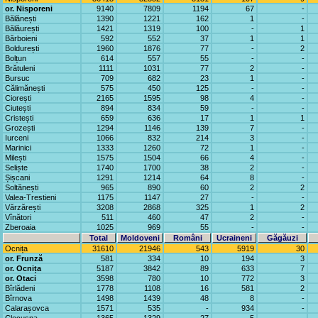
or. Nisporeni
9140
7809
1194
67
-
Bălănești
1390
1221
162
1
-
Bălăurești
1421
1319
100
-
1
Bărboieni
592
552
37
1
1
Boldurești
1960
1876
77
-
2
Bolțun
614
557
55
-
-
Brătuleni
1111
1031
77
2
-
Bursuc
709
682
23
1
-
Călimănești
575
450
125
-
-
Ciorești
2165
1595
98
4
-
Ciutești
894
834
59
-
-
Cristești
659
636
17
1
1
Grozești
1294
1146
139
7
-
Iurceni
1066
832
214
3
-
Marinici
1333
1260
72
1
-
Milești
1575
1504
66
4
-
Seliște
1740
1700
38
2
-
Șișcani
1291
1214
64
8
-
Soltănești
965
890
60
2
2
Valea-Trestieni
1175
1147
27
-
-
Vărzărești
3208
2868
325
1
2
Vînători
511
460
47
2
-
Zberoaia
1025
969
55
-
-
Total
Moldoveni
Români
Ucraineni
Găgăuzi
Ocnița
31610
21946
543
5919
30
or. Frunză
581
334
10
194
3
or. Ocnița
5187
3842
89
633
7
or. Otaci
3598
780
10
772
3
Bîrlădeni
1778
1108
16
581
2
Bîrnova
1498
1439
48
8
-
Calarașovca
1571
535
-
934
-