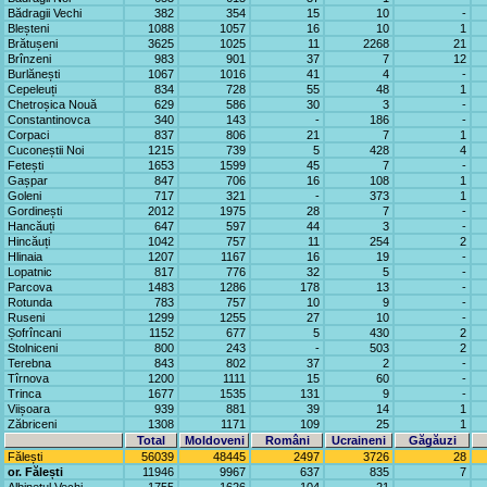
Bădragii Vechi
382
354
15
10
-
Bleșteni
1088
1057
16
10
1
Brătușeni
3625
1025
11
2268
21
Brînzeni
983
901
37
7
12
Burlănești
1067
1016
41
4
-
Cepeleuți
834
728
55
48
1
Chetroșica Nouă
629
586
30
3
-
Constantinovca
340
143
-
186
-
Corpaci
837
806
21
7
1
Cuconeștii Noi
1215
739
5
428
4
Fetești
1653
1599
45
7
-
Gașpar
847
706
16
108
1
Goleni
717
321
-
373
1
Gordinești
2012
1975
28
7
-
Hancăuți
647
597
44
3
-
Hincăuți
1042
757
11
254
2
Hlinaia
1207
1167
16
19
-
Lopatnic
817
776
32
5
-
Parcova
1483
1286
178
13
-
Rotunda
783
757
10
9
-
Ruseni
1299
1255
27
10
-
Șofrîncani
1152
677
5
430
2
Stolniceni
800
243
-
503
2
Terebna
843
802
37
2
-
Tîrnova
1200
1111
15
60
-
Trinca
1677
1535
131
9
-
Viișoara
939
881
39
14
1
Zăbriceni
1308
1171
109
25
1
Total
Moldoveni
Români
Ucraineni
Găgăuzi
Fălești
56039
48445
2497
3726
28
or. Fălești
11946
9967
637
835
7