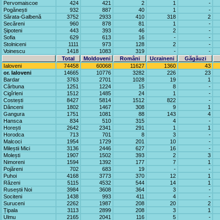
Pervomaiscoe
424
421
2
1
-
Pogănești
932
887
40
1
-
Sărata-Galbenă
3752
2933
410
318
2
Secăreni
960
878
81
1
-
Șipoteni
443
393
46
2
-
Sofia
629
613
16
-
-
Stolniceni
1111
973
128
2
-
Voinescu
1418
1083
319
-
-
Total
Moldoveni
Români
Ucraineni
Găgăuzi
Ialoveni
74458
60068
11627
1360
43
or. Ialoveni
14665
10776
3282
226
23
Bardar
3763
2701
1028
19
1
Cărbuna
1251
1224
15
8
-
Cigîrleni
1512
1485
24
1
-
Costești
8427
5814
1512
822
-
Dănceni
1802
1467
308
9
1
Gangura
1751
1081
88
143
4
Hansca
834
510
315
4
-
Horești
2642
2341
291
1
1
Horodca
713
701
8
3
-
Malcoci
1954
1729
201
10
-
Mileștii Mici
3136
2446
627
16
-
Molești
1907
1502
393
2
3
Nimoreni
1594
1392
177
7
1
Pojăreni
702
683
19
-
-
Puhoi
4168
3773
370
12
1
Răzeni
5115
4532
544
14
1
Ruseștii Noi
3984
3608
364
3
-
Sociteni
1438
993
411
4
-
Suruceni
2262
1987
208
20
2
Țipala
3113
2899
208
3
1
Ulmu
2165
2041
116
5
-