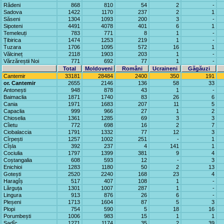
Rădeni
868
810
54
2
-
Sadova
1422
1170
237
2
1
Săseni
1304
1093
200
3
-
Sipoteni
4491
4078
401
6
1
Temeleuți
783
771
8
1
-
Țibirica
1474
1253
219
1
-
Tuzara
1706
1095
572
16
1
Vălcineț
2118
1903
203
1
-
Vărzăreștii Noi
771
692
77
1
-
Total
Moldoveni
Români
Ucraineni
Găgăuzi
Cantemir
33181
28484
2400
350
191
or. Cantemir
2655
2146
136
58
33
Antonești
948
878
43
1
-
Baimaclia
1871
1740
83
26
6
Cania
1971
1683
207
11
5
Capaclia
999
966
27
1
2
Chioselia
1361
1285
69
3
3
Cîietu
772
698
16
2
7
Ciobalaccia
1791
1332
77
12
3
Cîrpești
1257
1002
251
-
1
Cîșla
392
237
4
141
1
Cociulia
1797
1399
381
9
4
Coștangalia
608
593
12
-
3
Enichioi
1283
1180
50
2
13
Gotești
2520
2240
168
23
4
Haragîș
517
407
108
1
-
Lărguța
1301
1007
287
1
-
Lingura
913
876
26
6
-
Pleșeni
1713
1604
87
5
3
Plopi
754
590
5
18
16
Porumbești
1006
983
15
1
1
Sadîc
1271
1174
35
2
39