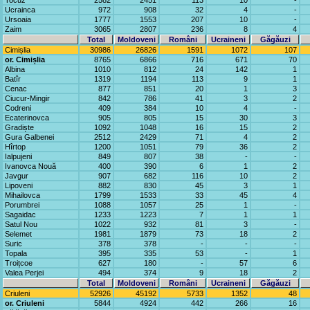
Tocuz
2582
2451
113
10
-
Ucrainca
972
908
32
4
-
Ursoaia
1777
1553
207
10
-
Zaim
3065
2807
236
8
4
Total
Moldoveni
Români
Ucraineni
Găgăuzi
Cimișlia
30986
26826
1591
1072
107
or. Cimișlia
8765
6866
716
671
70
Albina
1010
812
24
142
1
Batîr
1319
1194
113
9
1
Cenac
877
851
20
1
3
Ciucur-Mingir
842
786
41
3
2
Codreni
409
384
10
4
-
Ecaterinovca
905
805
15
30
3
Gradiște
1092
1048
16
15
2
Gura Galbenei
2512
2429
71
4
2
Hîrtop
1200
1051
79
36
2
Ialpujeni
849
807
38
-
-
Ivanovca Nouă
400
390
6
1
2
Javgur
907
682
116
10
2
Lipoveni
882
830
45
3
1
Mihailovca
1799
1533
33
45
4
Porumbrei
1088
1057
25
1
-
Sagaidac
1233
1223
7
1
1
Satul Nou
1022
932
81
3
-
Selemet
1981
1879
73
18
2
Suric
378
378
-
-
-
Topala
395
335
53
-
1
Troițcoe
627
180
-
57
6
Valea Perjei
494
374
9
18
2
Total
Moldoveni
Români
Ucraineni
Găgăuzi
Criuleni
52926
45192
5733
1352
48
or. Criuleni
5844
4924
442
266
16