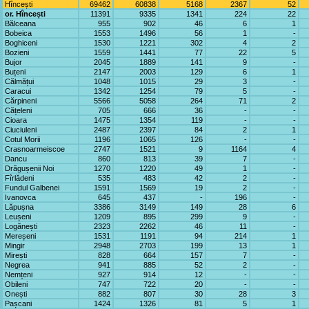
Hîncești
69462
60838
5168
2367
52
or. Hîncești
11391
9335
1341
224
22
Bălceana
955
902
46
6
1
Bobeica
1553
1496
56
1
-
Boghiceni
1530
1221
302
4
2
Bozieni
1559
1441
77
22
5
Bujor
2045
1889
141
9
-
Buțeni
2147
2003
129
6
1
Călmățui
1048
1015
29
3
-
Caracui
1342
1254
79
5
-
Cărpineni
5566
5058
264
71
2
Cățeleni
705
666
36
-
-
Cioara
1475
1354
119
-
-
Ciuciuleni
2487
2397
84
2
1
Cotul Morii
1196
1065
126
-
-
Crasnoarmeiscoe
2747
1521
9
1164
4
Dancu
860
813
39
7
-
Drăgușenii Noi
1270
1220
49
1
-
Fîrlădeni
535
483
42
2
-
Fundul Galbenei
1591
1569
19
2
-
Ivanovca
645
437
-
196
-
Lăpușna
3386
3149
149
28
6
Leușeni
1209
895
299
9
-
Logănești
2323
2262
46
11
-
Mereșeni
1531
1191
94
214
1
Mingir
2948
2703
199
13
1
Mirești
828
664
157
7
-
Negrea
941
885
52
2
-
Nemțeni
927
914
12
-
-
Obileni
747
722
20
-
-
Onești
882
807
30
28
3
Pașcani
1424
1326
81
5
1