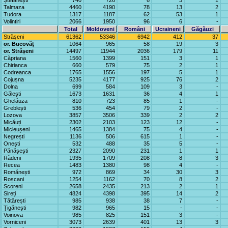
Ștefănești
740
726
6
3
1
Talmaza
4460
4190
78
13
2
Tudora
1317
1187
62
53
1
Volintiri
2066
1950
96
6
-
Total
Moldoveni
Români
Ucraineni
Găgăuzi
Strășeni
61362
53346
6942
412
37
or. Bucovăț
1064
965
58
19
3
or. Strășeni
14497
11944
2036
179
11
Căpriana
1560
1399
151
3
1
Chirianca
660
579
75
2
1
Codreanca
1765
1556
197
5
1
Cojușna
5235
4177
925
76
2
Dolna
699
584
109
3
-
Gălești
1673
1631
36
4
1
Ghelăuza
810
723
85
1
-
Greblești
536
454
79
2
-
Lozova
3857
3506
339
2
2
Micăuți
2302
2103
123
12
-
Micleușeni
1465
1384
75
4
-
Negrești
1136
506
615
1
-
Onești
532
488
35
5
-
Pănășești
2327
2090
231
1
1
Rădeni
1935
1709
208
8
3
Recea
1483
1380
98
4
-
Romănești
972
869
34
30
3
Roșcani
1254
1162
70
8
2
Scoreni
2658
2435
213
2
1
Sireți
4824
4398
395
14
2
Tătărești
985
938
38
7
-
Țigănești
982
965
15
-
-
Voinova
985
825
151
3
-
Vorniceni
3073
2639
401
13
3