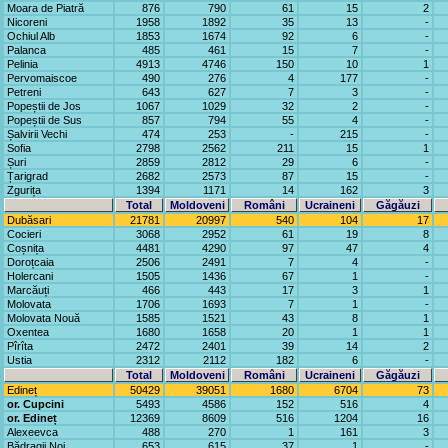
Moara de Piatră
876
790
61
15
2
Nicoreni
1958
1892
35
13
-
Ochiul Alb
1853
1674
92
6
-
Palanca
485
461
15
7
-
Pelinia
4913
4746
150
10
1
Pervomaiscoe
490
276
4
177
-
Petreni
643
627
7
3
-
Popeștii de Jos
1067
1029
32
2
-
Popeștii de Sus
857
794
55
4
-
Șalvirii Vechi
474
253
-
215
-
Sofia
2798
2562
211
15
1
Șuri
2859
2812
29
6
-
Țarigrad
2682
2573
87
15
-
Zgurița
1394
1171
14
162
3
Total
Moldoveni
Români
Ucraineni
Găgăuzi
Dubăsari
21781
20997
540
104
17
Cocieri
3068
2952
61
19
8
Coșnița
4481
4290
97
47
4
Doroțcaia
2506
2491
7
4
-
Holercani
1505
1436
67
1
-
Marcăuți
466
443
17
3
1
Molovata
1706
1693
7
1
-
Molovata Nouă
1585
1521
43
8
1
Oxentea
1680
1658
20
1
1
Pîrîta
2472
2401
39
14
2
Ustia
2312
2112
182
6
-
Total
Moldoveni
Români
Ucraineni
Găgăuzi
Edineț
50429
39051
1680
6704
73
or. Cupcini
5493
4586
152
516
4
or. Edineț
12369
8609
516
1204
16
Alexeevca
488
270
1
161
3
Bădragii Noi
653
615
37
1
-