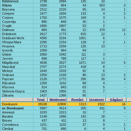
Bălăbănești
2738
2584
125
10
-
Bălțata
1560
864
43
553
3
Boșcana
2312
2220
65
14
1
Cimișeni
1977
1834
133
4
2
Corjova
1750
1575
169
3
1
Coșernița
885
849
30
1
-
Cruglic
1865
1807
53
2
-
Dolinnoe
883
391
22
379
12
Drăsliceni
2617
1773
815
12
1
Dubăsarii Vechi
4305
3234
1051
6
-
Hîrtopul Mare
2295
2154
128
2
1
Hrușova
1713
1559
125
13
-
Ișnovăț
1059
964
94
-
-
Izbiște
2060
1942
111
3
-
Jevreni
908
789
117
1
-
Măgdăcești
4636
3527
1071
14
5
Mașcăuți
2707
2274
418
8
-
Miclești
1640
1533
92
6
-
Onițcani
1550
1418
86
13
2
Pașcani
2128
1772
295
26
4
Răculești
1250
1152
89
4
-
Rîșcova
914
843
63
5
-
Slobozia-Dușca
1903
1850
31
7
-
Zăicana
1427
1360
65
-
-
Total
Moldoveni
Români
Ucraineni
Găgăuzi
Dondușeni
28108
22800
1313
2322
16
or. Dondușeni
5987
4514
255
811
9
Arionești
1033
1013
10
7
-
Baraboi
2148
1966
142
18
-
Briceni
437
411
13
8
-
Cernoleuca
1151
1102
37
9
1
Climăuți
701
690
6
4
1