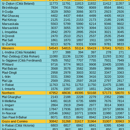
Iż-Żejtun (Città Beland)
11773
11791
11813
11832
11412
11357
1
Birżebbuġa
7834
7916
7990
8069
8564
8841
Il-Gudja
3029
3050
3066
3073
2923
2926
Ħal Għaxaq
4402
4437
4464
4499
4405
4419
Ħal Kirkop
2125
2141
2153
2173
2185
2195
Marsaskala
5563
5799
5990
6214
9346
9602
Marsaxlokk
3037
3055
3079
3094
3222
3235
L-Imqabba
2842
2870
2895
2924
3021
3045
Il-Qrendi
2470
2510
2521
2537
2535
2549
Ħal Safi
1861
1870
1897
1911
1979
1988
Iż-Żurrieq
9213
9276
9331
9369
9781
9833
Western
54543
54815
55114
55419
57041
57021
5
L-Imdina (Città Notabile)
377
388
394
397
278
271
Ħaż-Żebbuġ (Città Rohan)
11080
11136
11230
11303
11293
11302
1
Is-Siġġiewi (Città Ferdinand)
7605
7652
7707
7755
7931
7949
Ħ'Attard
9716
9774
9815
9908
10405
10395
1
Ħal Balzan
3568
3578
3582
3589
3869
3895
Ħad-Dingli
2958
2978
3003
3032
3347
3363
L-Iklin
3331
3360
3396
3416
3220
3200
Ħal Lija
2569
2591
2597
2618
2797
2817
Ir-Rabat
11763
11761
11753
11750
11475
11385
1
L-Imtarfa
1576
1597
1637
1651
2426
2444
Northern
47952
48636
49395
50168
57173
58070
5
Ħal Għargħur
2143
2188
2228
2279
2352
2386
Il-Mellieħa
6481
6618
6735
6889
7676
7814
L-Imġarr
2864
2919
2949
2977
3014
3083
Il-Mosta
17847
17936
18070
18172
18737
18836
1
In-Naxxar
10546
10662
10771
10909
11980
12087
1
San Pawl Il-Baħar
8071
8313
8642
8942
13414
13864
1
Gozo and Comino
30842
31268
31617
31964
31007
30963
3
Ir-Rabat (Città Victoria)
6803
6817
6842
6841
6395
6348
Il-Fontana
853
862
881
893
850
853