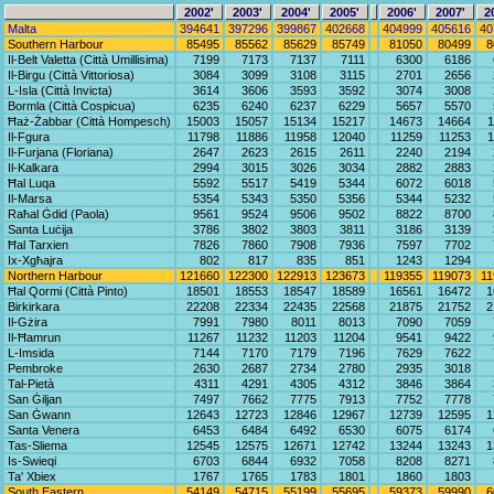
2002'
2003'
2004'
2005'
2006'
2007'
2
Malta
394641
397296
399867
402668
404999
405616
40
Southern Harbour
85495
85562
85629
85749
81050
80499
8
Il-Belt Valetta (Città Umillisima)
7199
7173
7137
7111
6300
6186
Il-Birgu (Città Vittoriosa)
3084
3099
3108
3115
2701
2656
L-Isla (Città Invicta)
3614
3606
3593
3592
3074
3008
Bormla (Città Cospicua)
6235
6240
6237
6229
5657
5570
Ħaż-Żabbar (Città Hompesch)
15003
15057
15134
15217
14673
14664
1
Il-Fgura
11798
11886
11958
12040
11259
11253
1
Il-Furjana (Floriana)
2647
2623
2615
2611
2240
2194
Il-Kalkara
2994
3015
3026
3034
2882
2883
Ħal Luqa
5592
5517
5419
5344
6072
6018
Il-Marsa
5354
5343
5350
5356
5344
5232
Raħal Ġdid (Paola)
9561
9524
9506
9502
8822
8700
Santa Luċija
3786
3802
3803
3811
3186
3139
Ħal Tarxien
7826
7860
7908
7936
7597
7702
Ix-Xgħajra
802
817
835
851
1243
1294
Northern Harbour
121660
122300
122913
123673
119355
119073
11
Ħal Qormi (Città Pinto)
18501
18553
18547
18589
16561
16472
1
Birkirkara
22208
22334
22435
22568
21875
21752
2
Il-Gżira
7991
7980
8011
8013
7090
7059
Il-Ħamrun
11267
11232
11203
11204
9541
9422
L-Imsida
7144
7170
7179
7196
7629
7622
Pembroke
2630
2687
2734
2780
2935
3018
Tal-Pietà
4311
4291
4305
4312
3846
3864
San Ġiljan
7497
7662
7775
7913
7752
7778
San Ġwann
12643
12723
12846
12967
12739
12595
1
Santa Venera
6453
6484
6492
6530
6075
6174
Tas-Sliema
12545
12575
12671
12742
13244
13243
1
Is-Swieqi
6703
6844
6932
7058
8208
8271
Ta' Xbiex
1767
1765
1783
1801
1860
1803
South Eastern
54149
54715
55199
55695
59373
59990
6