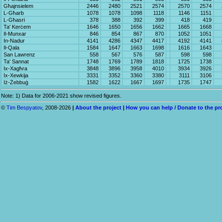
Għajnsielem
2446
2480
2521
2574
2570
2574
L-Għarb
1078
1078
1098
1118
1146
1151
L-Għasri
378
388
392
399
418
419
Ta' Kerċem
1646
1650
1656
1662
1665
1668
Il-Munxar
846
854
867
870
1052
1051
In-Nadur
4141
4286
4347
4417
4192
4141
Il-Qala
1584
1647
1663
1698
1616
1643
San Lawrenz
558
567
576
587
598
598
Ta' Sannat
1748
1769
1789
1818
1725
1738
Ix-Xagħra
3848
3896
3958
4010
3934
3926
Ix-Xewkija
3331
3352
3360
3380
3111
3106
Iż-Żebbuġ
1582
1622
1667
1697
1735
1747
Note: 1) Data for 2006-2021 show revised figures.
©
Tim Bespyatov
, 2008-2026
|
About the project
|
How you can help / Donate to the pr