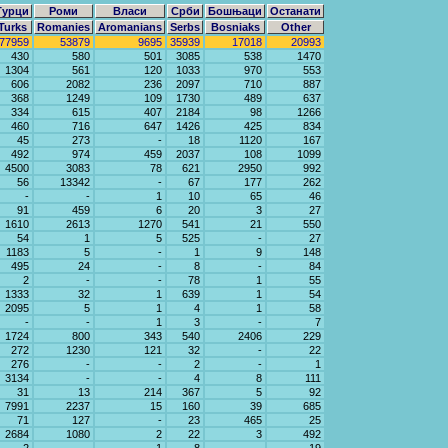
Турци
Роми
Власи
Срби
Бошњаци
Останати
Turks
Romanies
Aromanians
Serbs
Bosniaks
Other
77959
53879
9695
35939
17018
20993
430
580
501
3085
538
1470
1304
561
120
1033
970
553
606
2082
236
2097
710
887
368
1249
109
1730
489
637
334
615
407
2184
98
1266
460
716
647
1426
425
834
45
273
-
18
1120
167
492
974
459
2037
108
1099
4500
3083
78
621
2950
992
56
13342
-
67
177
262
-
-
1
10
65
46
91
459
6
20
3
27
1610
2613
1270
541
21
550
54
1
5
525
-
27
1183
5
-
1
9
148
495
24
-
8
-
84
2
-
-
78
1
55
1333
32
1
639
1
54
2095
5
1
4
1
58
-
-
1
3
-
7
1724
800
343
540
2406
229
272
1230
121
32
-
22
276
-
-
2
-
1
3134
-
-
4
8
111
31
13
214
367
5
92
7991
2237
15
160
39
685
71
127
-
23
465
25
2684
1080
2
22
3
492