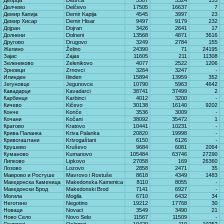
Дебрца
Debrca
5507
5324
153
Делчево
Delčevo
17505
16637
7
Демир Капија
Demir Kapija
4545
3997
23
Демир Хисар
Demir Hisar
9497
9179
232
Дојран
Dojran
3426
2641
17
Долнени
Dolneni
13568
4871
3616
Другово
Drugovo
3249
2784
155
Желино
Želino
24390
71
24195
Зајас
Zajas
11605
211
11308
Зелениково
Zelenikovo
4077
2522
1206
Зрновци
Zrnovci
3264
3247
-
Илинден
Ilinden
15894
13959
352
Јегуновце
Јegunovce
10790
5963
4642
Кавадарци
Kavadarci
38741
37499
2
Карбинци
Karbinci
4012
3200
-
Кичево
Kičevo
30138
16140
9202
Конче
Konče
3536
3009
-
Кочани
Kočani
38092
35472
1
Кратово
Kratovo
10441
10231
-
Крива Паланка
Kriva Palanka
20820
19998
-
Кривогаштани
Krivogaštani
6150
6126
-
Крушево
Kruševo
9684
6081
2064
Куманово
Kumanovo
105484
63746
27290
Липково
Lipkovo
27058
169
26360
Лозово
Lozovo
2858
2471
35
Маврово и Ростуше
Mavrovo i Rostuše
8618
4349
1483
Македонска Каменица
Makedonska Kamenica
8110
8055
-
Македонски Брод
Makedonski Brod
7141
6927
-
Могила
Mogila
6710
6432
34
Неготино
Negotino
19212
17768
30
Новаци
Novaci
3549
3490
21
Ново Село
Novo Selo
11567
11509
-