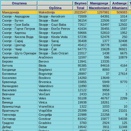
Општина
Вкупно
Македонци
Албанци
Opština
Total
Macedonians
Albanians
Македонија
Makedonija
2022547
1297981
509083
Скопје - Аеродром
Skopje - Aerodrom
72009
64391
1014
Скопје - Бутел
Skopje - Butel
36154
22506
9107
Скопје - Гази Баба
Skopje - Gazi Baba
72617
53497
12502
Скопје - Ѓорче Петров
Skopje - Đorče Petrov
41634
35455
1597
Скопје - Карпош
Skopje - Karpoš
59666
52810
1952
Скопје - Кисела Вода
Skopje - Kisela Voda
57236
52478
250
Скопје - Сарај
Skopje - Saraj
35408
1377
32408
Скопје - Центар
Skopje - Centar
45412
38778
1465
Скопје - Чаир
Skopje - Čair
64773
15628
36921
Скопје - Шуто Оризари
Skopje - Šuto Orizari
22017
1438
6675
Арачиново
Aračinovo
11597
596
10879
Берово
Berovo
13941
13335
-
Битола
Bitola
95385
84616
4164
Богданци
Bogdanci
8707
8093
2
Боговиње
Bogovinje
28997
37
27614
Босилово
Bosilovo
14260
13649
-
Брвеница
Brvenica
15855
5949
9770
Валандово
Valandovo
11890
9830
-
Василево
Vasilevo
12122
9958
-
Вевчани
Vevčani
2433
2419
3
Велес
Veles
55108
46767
2299
Виница
Vinica
19938
18261
-
Вранештица
Vraneštica
1322
1033
10
Врапчиште
Vrapčište
25399
1041
21101
Гевгелија
Gevgelija
22988
22258
8
Гостивар
Gostivar
81042
15877
54038
Градско
Gradsko
3760
2924
125
Дебар
Debar
19542
3911
11348