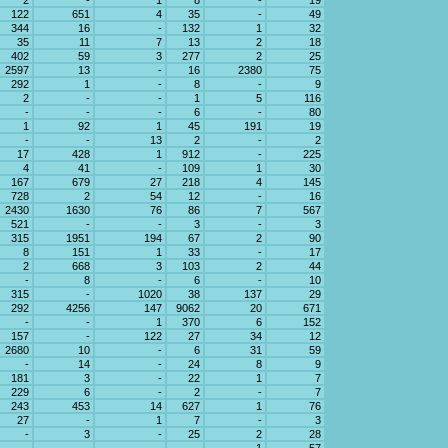
2
-
1
8
-
19
122
651
4
35
-
49
344
16
-
132
1
32
35
11
7
13
2
18
402
59
3
277
2
25
2597
13
-
16
2380
75
292
1
-
8
-
9
2
-
-
1
5
116
-
-
-
6
-
80
1
92
1
45
191
19
-
-
13
2
-
2
17
428
1
912
-
225
4
41
-
109
1
30
167
679
27
218
4
145
728
2
54
12
-
16
2430
1630
76
86
7
567
521
-
-
3
-
3
315
1951
194
67
2
90
8
151
1
33
-
17
2
668
3
103
2
44
-
8
-
6
-
10
315
-
1020
38
137
29
292
4256
147
9062
20
671
-
-
1
370
6
152
157
-
122
27
34
12
2680
10
-
6
31
59
-
14
-
24
8
9
181
3
-
22
1
7
229
6
-
2
-
7
243
453
14
627
1
76
27
-
1
7
-
3
-
3
-
25
2
28